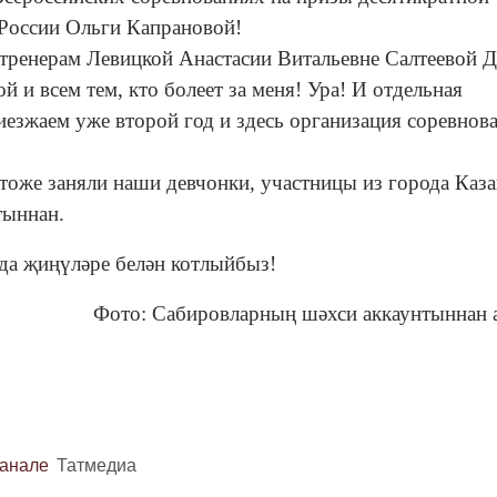
России Ольги Капрановой!
 тренерам Левицкой Анастасии Витальевне Салтеевой Д
ой и всем тем, кто болеет за меня! Ура! И отдельная
езжаем уже второй год и здесь организация соревнов
 тоже заняли наши девчонки, участницы из города Каза
тыннан.
 да җиңүләре белән котлыйбыз!
Фото: Сабировларның шәхси аккаунтыннан
канале
Татмедиа