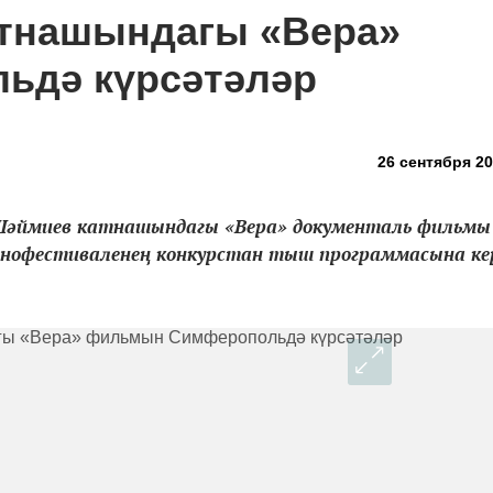
тнашындагы «Вера»
ьдә күрсәтәләр
26 сентября 20
Шәймиев катнашындагы «Вера» документаль фильмы
инофестиваленең конкурстан тыш программасына кер