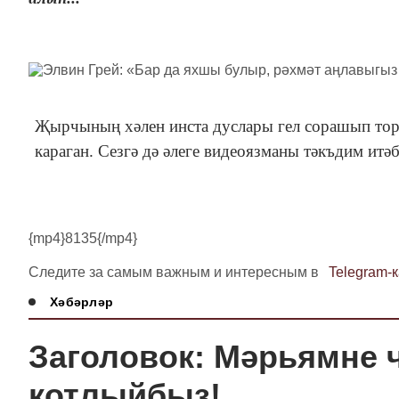
Җырчының хәлен инста дуслары гел сорашып торал
караган. Сезгә дә әлеге видеоязманы тәкъдим итә
{mp4}8135{/mp4}
Следите за самым важным и интересным в
Telegram-
Хәбәрләр
Заголовок: Мәрьямне 
котлыйбыз!