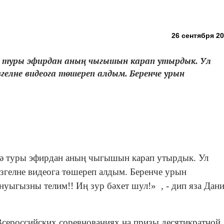
26 сентября 20
нә туры эфирдан аның чыгышын карап утырдык. Ул
згелне видеога төшереп алдым. Беренче урын
нә туры эфирдан аның чыгышын карап утырдык. Ул
изгелне видеога төшереп алдым. Беренче урын
нуыгызны телим!! Иң зур бәхет шул!
»
, - дип яза Дан
Всероссийских соревнованиях на призы десятикратной