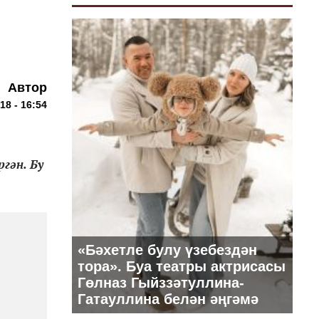
Автор
18 - 16:54
гән. Бу
«Бәхетле булу үзебездән
тора». Буа театры актрисасы
Гөлназ Гыйззәтуллина-
Гатауллина белән әңгәмә