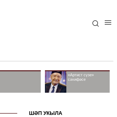
«Артист сүзе»
сәхифәсе
ШӘП УКЫЛА