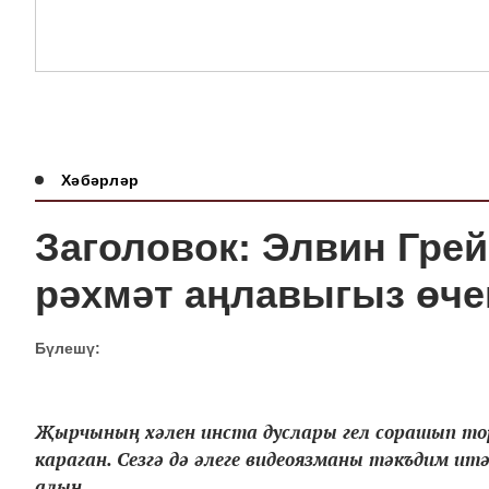
Хәбәрләр
Заголовок: Элвин Грей
рәхмәт аңлавыгыз өче
Бүлешү:
Җырчының хәлен инста дуслары гел сорашып торал
караган. Сезгә дә әлеге видеоязманы тәкъдим и
алын...