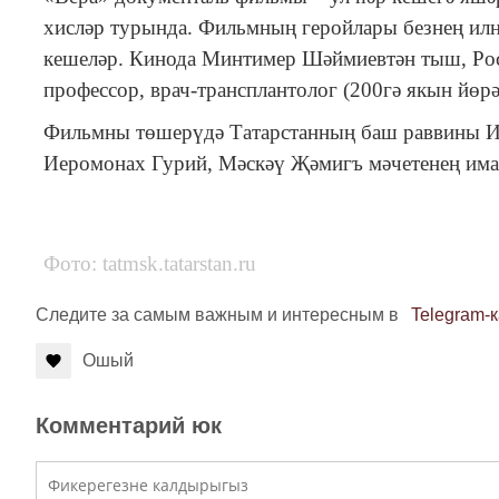
хисләр турында. Фильмның геройлары безнең илне
кешеләр. Кинода Минтимер Шәймиевтән тыш, Рос
профессор, врач-трансплантолог (200гә якын йөрә
Фильмны төшерүдә Татарстанның баш раввины Иц
Иеромонах Гурий, Мәскәү Җәмигъ мәчетенең има
Фото: tatmsk.tatarstan.ru
Следите за самым важным и интересным в
Telegram-
Ошый
Комментарий юк