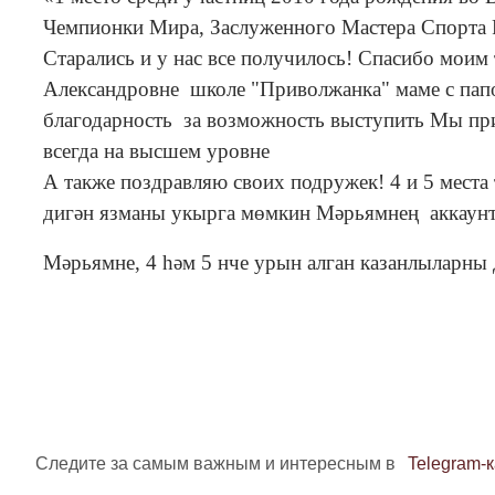
Чемпионки Мира, Заслуженного Мастера Спорта 
Старались и у нас все получилось! Спасибо моим
Александровне
школе "Приволжанка"
маме с пап
благодарность
за возможность выступить Мы при
всегда на высшем уровне
А также поздравляю своих подружек! 4 и 5 места
дигән язманы укырга мөмкин Мәрьямнең аккаун
Мәрьямне, 4 һәм 5 нче урын алган казанлыларны
Следите за самым важным и интересным в
Telegram-