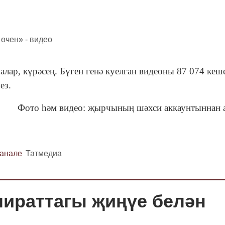
ар, күрәсең. Бүген генә куелган видеоны 87 074 кеш
без.
Фото һәм видео: җырчының шәхси аккаунтыннан
канале
Татмедиа
чираттагы җиңүе белән