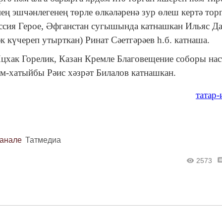
ң эшчәнлегенең төрле өлкәләренә зур өлеш кертә тор
сия Герое, Әфганстан сугышында катнашкан Ильяс Да
к күчереп утырткан) Ринат Сәетгәрәев һ.б. катнаша.
хак Горелик, Казан Кремле Благовещение соборы нас
м-хатыйбы Рәис хәзрәт Билалов катнашкан.
татар
канале
Татмедиа
2573