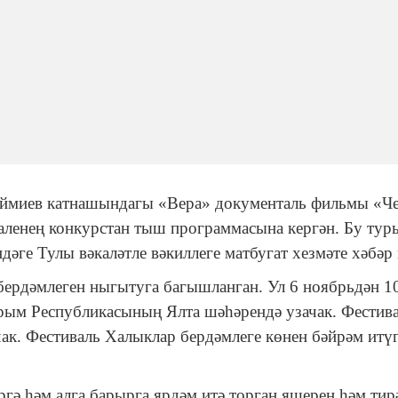
ймиев катнашындагы «Вера» документаль фильмы «Че
ленең конкурстан тыш программасына кергән. Бу тур
ге Тулы вәкаләтле вәкиллеге матбугат хезмәте хәбәр 
ердәмлеген ныгытуга багышланган. Ул 6 ноябрьдән 1
рым Республикасының Ялта шәһәрендә узачак. Фестив
ак. Фестиваль Халыклар бердәмлеге көнен бәйрәм итү
гә һәм алга барырга ярдәм итә торган яшерен һәм тир