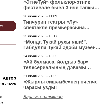
«ӘтнәТуй» фольклор-этник
фестивале быел 3 нче тапкыр
узачак
26 июля 2026 - 11:09
Тинчурин театры «Лу»
рү
спектакле премьерасына
әзерләнә
25 июля 2026 - 16:17
“Монда Тукай рухы яши!”.
Габдулла Тукай әдәби музеена
40 ел
24 июля 2026 - 18:00
«Ай булмаса, йолдыз бар»
телесериалының дәвамы
төшерелә!
21 июля 2026 - 21:00
Автор
«Җырлы сишәмбе»нең өченче
18 - 16:25
чарасы узды!
е
Барлык яңалыклар
ан