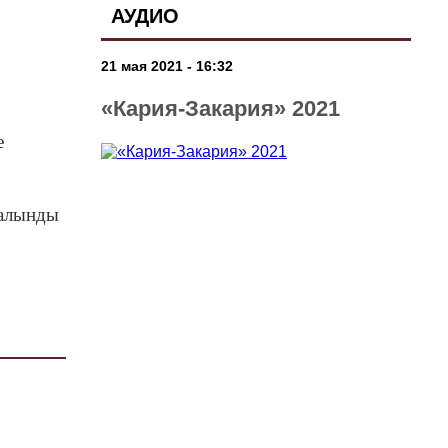
АУДИО
21 мая 2021 - 16:32
«Кария-Закария» 2021
е
 алынды