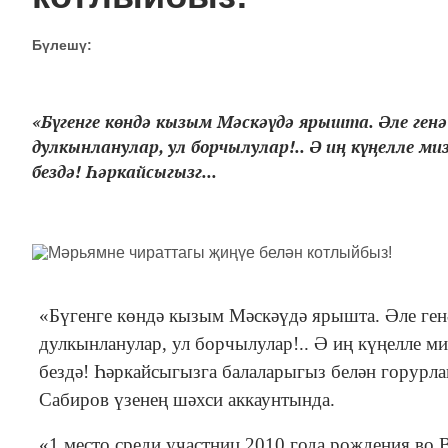
Бүлешү:
«Бүгенге көндә кызым Мәскәүдә ярышта. Әле ге
дулкынланулар, ул борчылулар!.. Ә иң күңелле ми
бездә! Һәркайсыгызг...
«
Бүгенге көндә кызым
Мәскәүдә ярышта. Әле ге
дулкынланулар, ул борчылулар!.. Ә иң күңелле м
бездә! Һәркайсыгызга балаларыгыз белән горурла
Сабиров үзенең шәхси аккаунтында.
«
1 место среди участниц 2010 года рождения во 