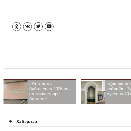
«Үз телем»
«Диварлар 
бәйгесенең 2026 нчы
сөйли?» - Т
ел җиңүчеләре
музеена 40 
билгеле!
Хәбәрләр