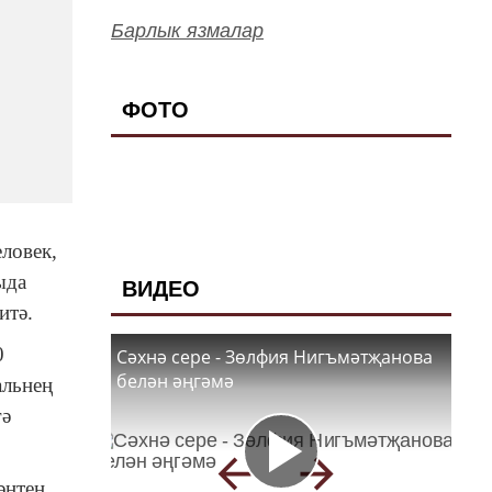
Барлык язмалар
ФОТО
ловек,
ыда
ВИДЕО
итә.
0
Сәхнә сере - Зөлфия Нигъмәтҗанова
белән әңгәмә
альнең
гә
әнтен