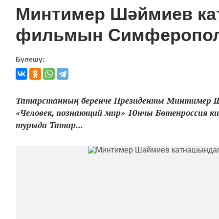
Минтимер Шәймиев ка
фильмын Симферопол
Бүлешү:
Татарстанның беренче Президенты Минтимер 
«Человек, познающий мир» 10нчы Бөтенроссия к
турыда Татар...