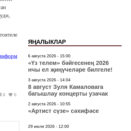
ган
уди,
тоятеле
ЯҢАЛЫКЛАР
-информ
6 августа 2026 - 15:00
«Үз телем» бәйгесенең 2026
нчы ел җиңүчеләре билгеле!
3 августа 2026 - 14:04
8 август Зуля Камаловага
багышлау концерты узачак
0
0
2 августа 2026 - 10:55
«Артист сүзе» сәхифәсе
29 июля 2026 - 12:00