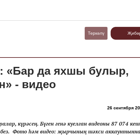
Теркәлү
Җибә
: «Бар да яхшы булыр,
н» - видео
26 сентября 20
ар, күрәсең. Бүген генә куелган видеоны 87 074 кеш
тәбез. Фото һәм видео: җырчының шәхси аккаунтынн