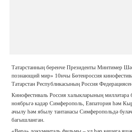
Татарстанның беренче Президенты Минтимер Шә
познающий мир» 10нчы Бөтенроссия кинофестива
Татарстан Республикасының Россия Федерациясендә
Кинофестиваль Россия халыкларының милләтара б
ноябрьгә кадәр Симферополь, Евпатория һәм Кы
ачылу һәм ябылу тантанасы Симферопольдә булач
багышланган.
«Вера» документаль фильмы – ул һәр кешегә яшәр