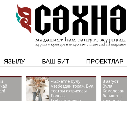
ЯЗЫЛУ
БАШ БИТ
ПРОЕКТЛАР
ни
«Бәхетле булу
8 август
укай
үзебездән тора». Буа
Зуля
ел!
театры актрисасы
Камаловага
Гөлназ
багышлау
Гыйззәтуллина-
концерты
Гатауллина белән
узачак
әңгәмә