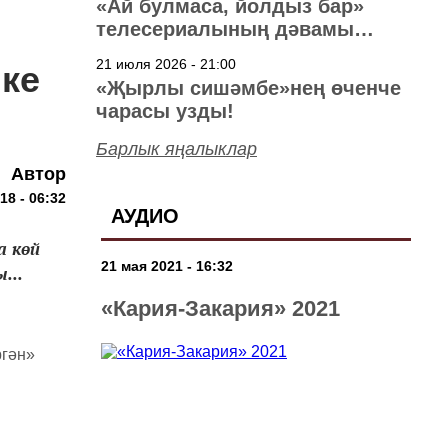
«Ай булмаса, йолдыз бар»
телесериалының дәвамы
төшерелә!
21 июля 2026 - 21:00
ике
«Җырлы сишәмбе»нең өченче
чарасы узды!
Барлык яңалыклар
Автор
18 - 06:32
АУДИО
а көй
21 мая 2021 - 16:32
...
«Кария-Закария» 2021