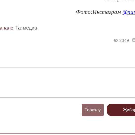
Фото:
Инстаграм
@nur
канале
Татмедиа
2349
Теркәлү
Җибә