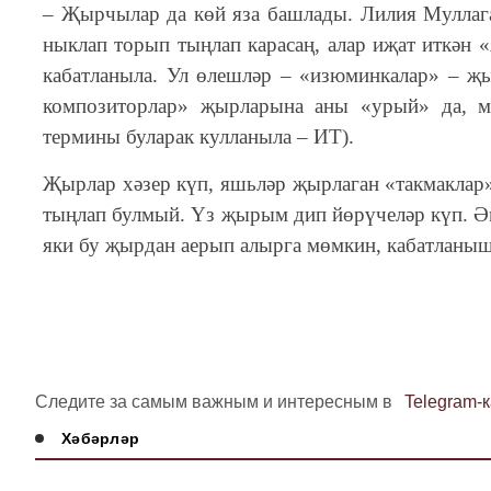
–
Җырчылар да көй яза башлады. Лилия Муллагал
ныклап торып тыңлап карасаң, алар иҗат иткән 
кабатланыла. Ул өлешләр – «изюминкалар» – җ
композиторлар» җырларына аны «урый» да, м
термины буларак кулланыла – ИТ).
Җырлар хәзер күп, яшьләр җырлаган «такмаклар»
тыңлап булмый. Үз җырым дип йөрүчеләр күп. Әм
яки бу җырдан аерып алырга мөмкин, кабатланыш
Следите за самым важным и интересным в
Telegram-
Хәбәрләр