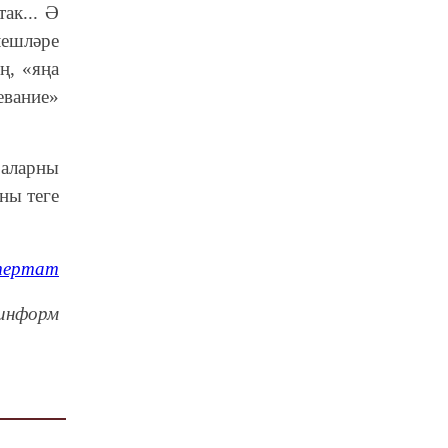
ак... Ә
лешләре
ң, «яңа
евание»
 аларны
ны теге
тертат
информ