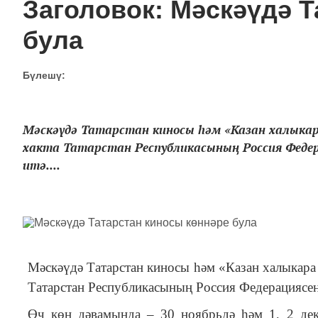
Заголовок: Мәскәүдә Т
була
Бүлешү:
Мәскәүдә Татарстан киносы һәм «Казан халыкар
хакта Татарстан Республикасының Россия Федер
итә....
Мәскәүдә Татарстан киносы һәм «Казан халыкара 
Татарстан Республикасының Россия Федерациясенд
Өч көн дәвамында
–
30 ноябрьдә һәм 1, 2 дек