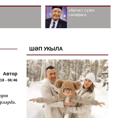
«Артист сүзе»
сәхифәсе
ШӘП УКЫЛА
Автор
18 - 06:46
йорт
рләрдә.