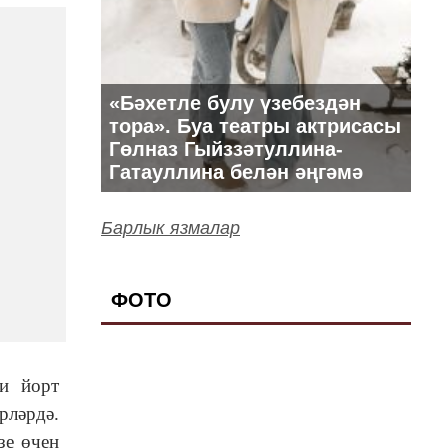
«Бәхетле булу үзебездән
тора». Буа театры актрисасы
Гөлназ Гыйззәтуллина-
Гатауллина белән әңгәмә
Барлык язмалар
ФОТО
и йорт
рләрдә.
зе өчен