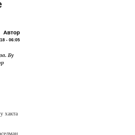
е
Автор
18 - 06:05
а. Бу
әр
у хакта
өселман