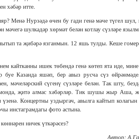
ен хәбәр итте.
дияр? Менә Нурзәдә өчен бу гади генә мәче түгел шул,
ән мәчегә шулкадәр хөрмәт белән котлау сүзләре язылм
ытып та җибәрә язганмын. 12 яшь тулды. Кеше гомер
нем кайтканны ишек төбендә генә көтеп ята иде, мине
ер буе Казанда яшәп, бер авыз русча сүз өйрәнмәд
ен, мәчеләрский сүгенү сүзләре белән. Так шту, безд
 монда, җитә алмас хәбәрләр. Тик шушы жыр Аша, 
зенә. Концертны уздыргач, авылга кайтып колагын
рчы инстаграмдагы фото астына.
 көннәрен ничек үткәрәсез?
Автор: А.Г