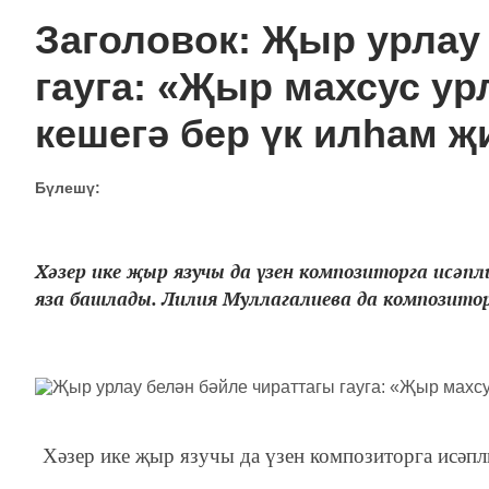
Заголовок: Җыр урлау
гауга: «Җыр махсус ур
кешегә бер үк илһам җ
Бүлешү:
Хәзер ике җыр язучы да үзен композиторга исәпл
яза башлады. Лилия Муллагалиева да композитор 
Хәзер ике җыр язучы да үзен композиторга исәп