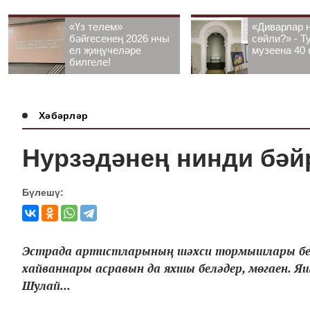
«Үз телем»
«Диварлар 
бәйгесенең 2026 нчы
сөйли?» - Т
ел җиңүчеләре
музеена 40 
билгеле!
Хәбәрләр
Нурзәдәнең нинди бәй
Бүлешү:
Эстрада артистларының шәхси тормышлары бел
хайваннары асравын да яхшы беләдер, мөгаен. Я
Шулай...