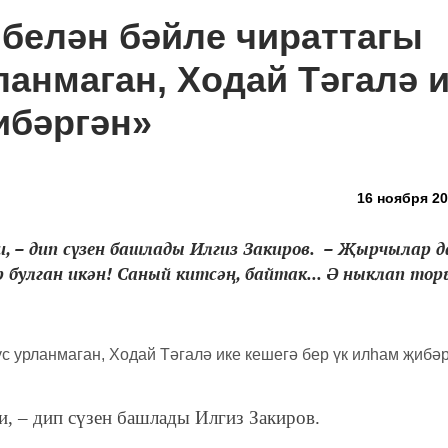
 белән бәйле чираттагы
ланмаган, Ходай Тәгалә 
ибәргән»
16 ноября 20
и, – дип сүзен башлады Илгиз Закиров. – Җырчылар д
булган икән! Саный китсәң, байтак... Ә ныклап торы
ли,
–
дип сүзен башлады Илгиз Закиров.