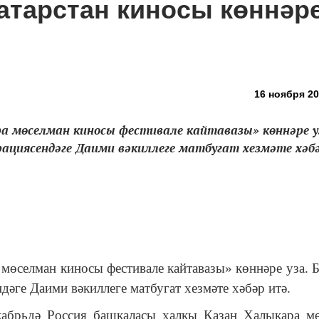
атарстан киносы көннәр
16 ноября 20
а мөселман киносы фестивале кайтавазы» көннәре уз
ациясендәге Даими вәкиллеге матбугат хезмәте хәб
мөселман киносы фестивале кайтавазы» көннәре уза. Б
әге Даими вәкиллеге матбугат хезмәте хәбәр итә.
абрьдә Россия башкаласы халкы Казан Халыкара м