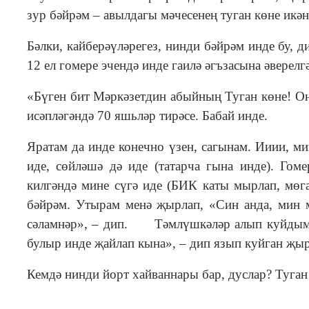
зур бәйрәм – авылдагы мәчесенең туган көне икән
Бәлки, кайберәүләрегез, нинди бәйрәм инде бу, 
12 ел гомере эчендә инде гаилә әгъзасына әверелг
«Бүген бит Мәркәзетдин абыйның Туган көне! Он
исәпләгәндә 70 яшьләр тирәсе. Бабай инде.
Яратам да инде конечно үзен, сагынам. Ииии, ми
иде, сөйләшә дә иде (татарча гына инде). Гом
килгәндә мине сүгә иде (БИК каты мырлап, мөга
бәйрәм. Утырам менә җырлап, «Син анда, мин
сәламнәр», – дип. Тәмлүшкәләр алып куйдым ү
булыр инде җайлап кына», – дип язып куйган җы
Кемдә нинди йорт хайваннары бар, дуслар? Туган