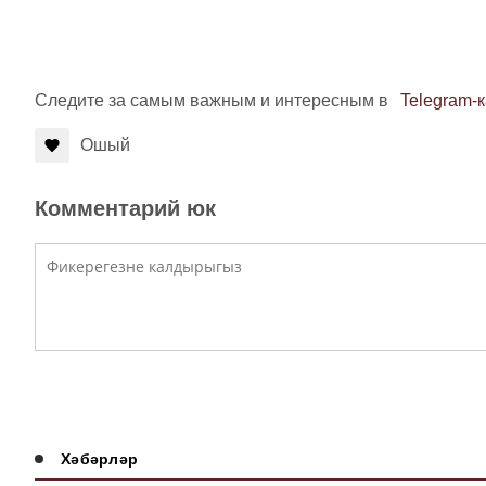
Следите за самым важным и интересным в
Telegram-
Ошый
Комментарий юк
Хәбәрләр