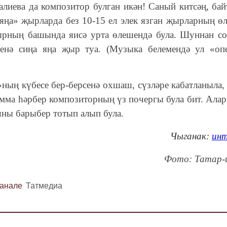
иева да композитор булган икән! Саный китсәң, байт
«яңа» җырларда без 10-15 ел элек язган җырларның ө
ырның башында яисә урта өлешендә була. Шуннан со
енә сиңа яңа җыр туа. (Музыка белемендә ул «оп
ның күбесе бер-берсенә охшаш, сүзләре кабатланыла,
ма һәрбер композиторның үз почергы була бит. Алар
ны барыбер тотып алып була.
Чыганак:
ин
Фото: Татар-
канале
Татмедиа