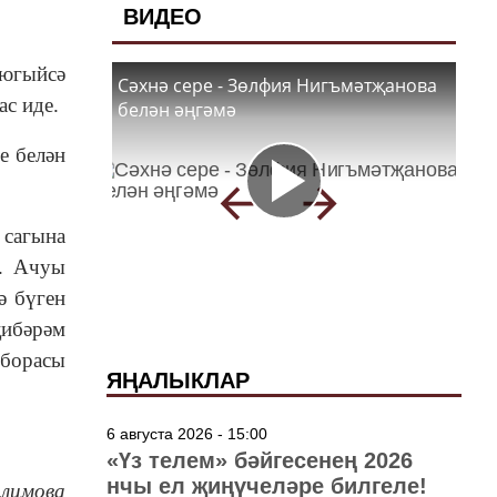
ВИДЕО
 югыйсә
Сәхнә сере - Зөлфия Нигъмәтҗанова
ас иде.
белән әңгәмә
е белән
 сагына
е. Ачуы
ә бүген
җибәрәм
 борасы
ЯҢАЛЫКЛАР
6 августа 2026 - 15:00
«Үз телем» бәйгесенең 2026
нчы ел җиңүчеләре билгеле!
алимова