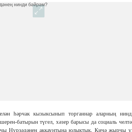
елән һәрчак кызыксынып торганнар аларның нинд
шерен-батырын түгел, хәзер барысы да социаль челтә
рчы Нурзәдәнең аккаунтына юлыктык. Кичә җырчы ү