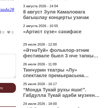
3 августа 2026 - 14:04
zada28
8 август Зуля Камаловага
багышлау концерты узачак
2 августа 2026 - 10:55
«Артист сүзе» сәхифәсе
0
0
29 июля 2026 - 12:00
«ӘтнәТуй» фольклор-этник
фестивале быел 3 нче тапкыр
узачак
26 июля 2026 - 11:09
Тинчурин театры «Лу»
спектакле премьерасына
әзерләнә
25 июля 2026 - 16:17
рү
“Монда Тукай рухы яши!”.
Габдулла Тукай әдәби музеена
40 ел
24 июля 2026 - 18:00