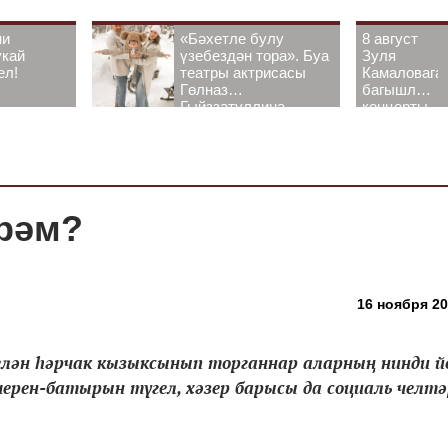
ни
«Бәхетле булу
8 август
укай
үзебездән тора». Буа
Зуля
ел!
театры актрисасы
Камаловага
Гөлназ
багышлау
Гыйззәтуллина-
концерты
Гатауллина белән
узачак
әңгәмә
рәм?
16 ноября 20
ән һәрчак кызыксынып торганнар аларның нинди 
шерен-батырын түгел, хәзер барысы да социаль челтә