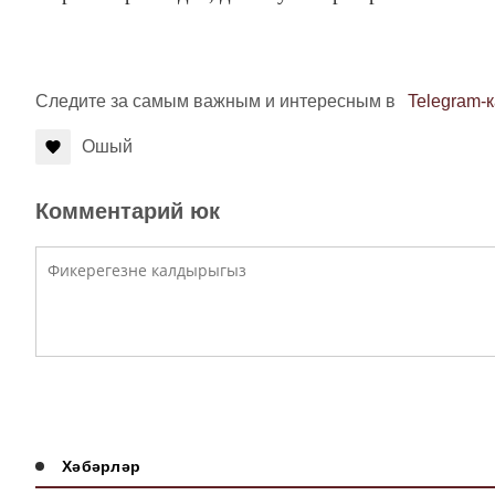
Следите за самым важным и интересным в
Telegram-
Ошый
Комментарий юк
Хәбәрләр