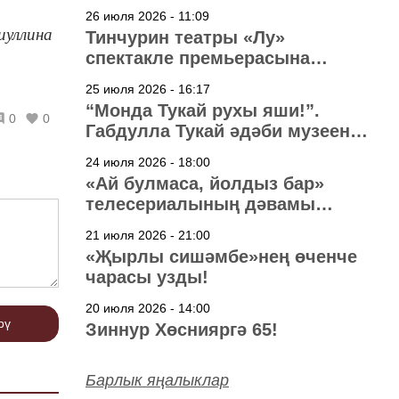
узачак
26 июля 2026 - 11:09
иуллина
Тинчурин театры «Лу»
спектакле премьерасына
әзерләнә
25 июля 2026 - 16:17
“Монда Тукай рухы яши!”.
0
0
Габдулла Тукай әдәби музеена
40 ел
24 июля 2026 - 18:00
«Ай булмаса, йолдыз бар»
телесериалының дәвамы
төшерелә!
21 июля 2026 - 21:00
«Җырлы сишәмбе»нең өченче
чарасы узды!
20 июля 2026 - 14:00
рү
Зиннур Хөснияргә 65!
Барлык яңалыклар