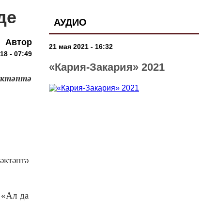
де
АУДИО
Автор
21 мая 2021 - 16:32
18 - 07:49
«Кария-Закария» 2021
әктәптә
әктәптә
 «Ал да