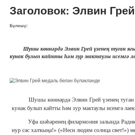
Заголовок: Элвин Гре
Бүлешү:
Шушы көннәрдә Элвин Грей үзенең туган ягы 
кунак булып кайтты һәм зур мактаулы исемгә
Шушы көннәрдә Элвин Грей үзенең туган ягы 
кунак булып кайтты һәм зур мактаулы исемгә лаек
Уфа шәһәренең филармония залында Радикка 
нур сәс халҡыңа!» («Неси людям солнца свет!») 