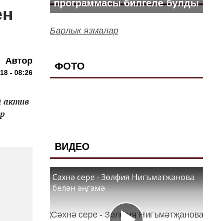
программасы билгеле булды
ен
Барлык язмалар
Автор
ФОТО
18 - 08:26
й актив
ыр
ВИДЕО
Сәхнә сере - Зөлфия Нигъмәтҗанова
белән әңгәмә