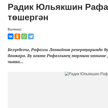
Радик Юльякшин Рафа
төшергән
Бүлешү:
Белүебезчә, Рафаэль Латыйпов репертуарында бу
башкара. Бу хакта Рафаэльнең тормыш иптәше 
чыкка...