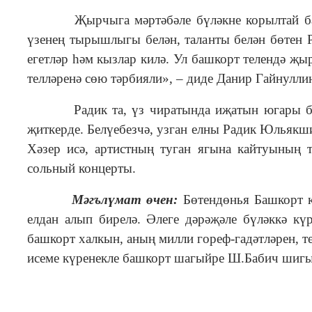
Җырчыга мәртәбәле бүләкне корылтай башл
үзенең тырышлыгы белән, таланты белән бөтен 
егетләр һәм кызлар килә. Ул башкорт телендә җ
телләренә сөю тәрбияли», – диде Данир Гайнулли
Радик та, үз чиратында иҗатын югары бәялә
җиткерде. Белүебезчә, узган елны Радик Юльякш
Хәзер исә, артистның туган ягына кайтуының т
сольный концерты.
Мәгълүмат өчен:
Бөтендөнья Башкорт к
елдан алып бирелә. Әлеге дәрәҗәле бүләккә күр
башкорт халкын, аның милли гореф-гадәтләрен, те
исеме күренекле башкорт шагыйре Ш.Бабич шигы