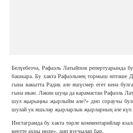
Белүебезчә, Рафаэль Латыйпов репертуарында бу
башкара. Бу хакта Рафаэльнең тормыш иптәше Д
гына вакытта Радик әле яшүсмер егет кенә бул
гына икән. Ләкин шуңа да карамастан Рафаэль Ла
шул җырыңны җырлыйм әле?» дип сораучы булма
шулай ук яшьләр җырларлык җырларның әле күп б
Инстаграмда бу хакта төрле комментарийлар яз
кертте ахры инде», дип язучылар бар.