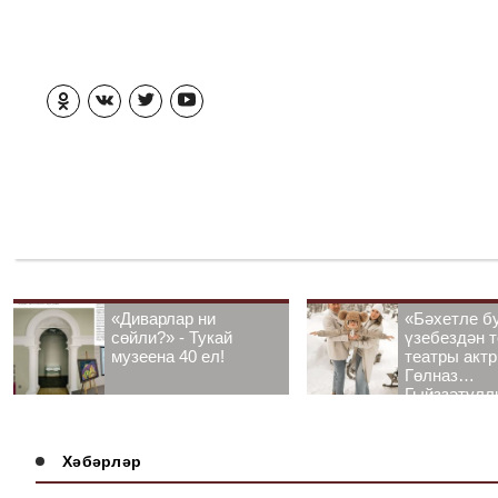
«Диварлар ни
«Бәхетле б
сөйли?» - Тукай
үзебездән т
музеена 40 ел!
театры акт
Гөлназ
Гыйззәтулл
Гатауллина
әңгәмә
Хәбәрләр