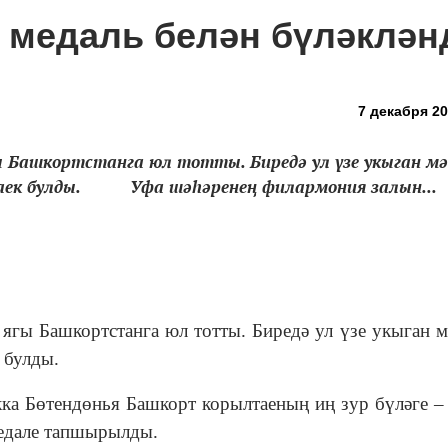
й медаль белән бүләклән
7 декабря 20
Башкортстанга юл тотты. Биредә ул үзе укыган м
 лаек булды. Уфа шәһәренең филармония залын...
Башкортстанга юл тотты. Биредә ул үзе укыган м
 булды.
Бөтендөнья Башкорт корылтаеның иң зур бүләге –
медале тапшырылды.