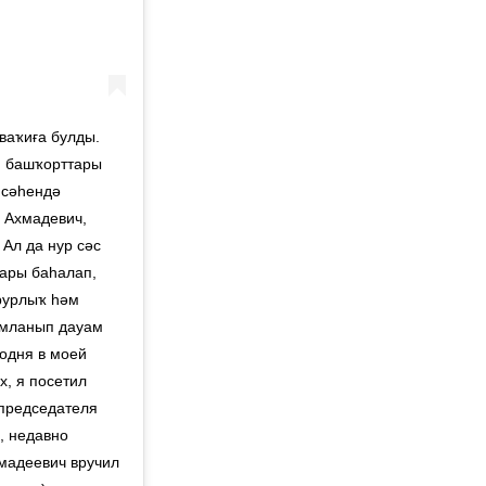
ваҡиға булды.
я башҡорттары
исәһендә
 Ахмадевич,
Ал да нур сәс
ары баһалап,
орурлыҡ һәм
амланып дауам
одня в моей
, я посетил
 председателя
, недавно
хмадеевич вручил