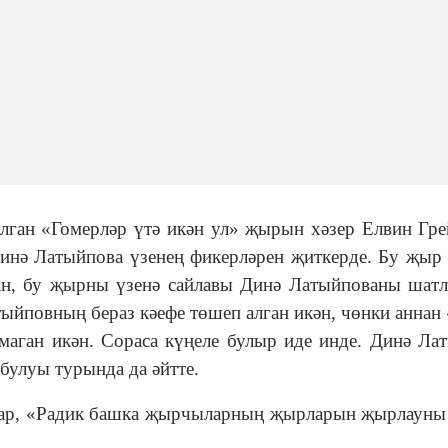
лган «Гомерләр үтә икән ул» җырын хәзер Елвин Гре
инә Латыйпова үзенең фикерләрен җиткерде. Бу җыр
ган, бу җырны үзенә сайлавы Динә Латыйпованы шат
тыйповның бераз кәефе төшеп алган икән, чөнки аннан
ган икән. Сораса күңеле булыр иде инде. Динә Ла
улуы турында да әйтте.
алар, «Радик башка җырчыларның җырларын җырлауны