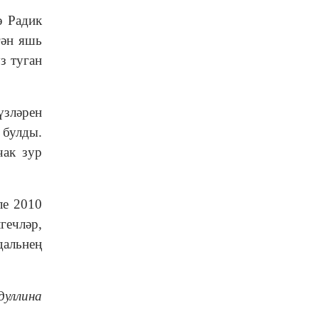
 Радик
гән яшь
з туган
үзләрен
 булды.
чак зур
ле 2010
гечләр,
дальнең
дуллина