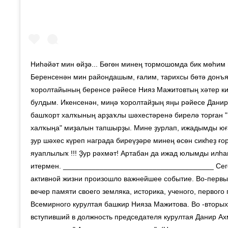
Ниһәйәт мин өйҙә... Бөгөн минең тормошомда бик мөһим 
Беренсенән мин райондашым, ғалим, тарихсы бөтә донъ
ҡоролтайының беренсе рәйесе Нияз Мажитовтың хәтер к
булдым. Икенсенән, миңә ҡоролтайҙың яңы рәйесе Данир
башҡорт халҡының арҙаҡлы шәхестәренә бирелә торған " 
халҡыңа" миҙалын тапшырҙы. Мине ҙурлап, ижадымды юғ
ҙур шәхес күреп награда биреүҙәре минең өсөн сикһеҙ ғ
яуаплылыҡ !!! Ҙур рәхмәт! Артабан да ижад юлымды илһ
итермен. _____________________________________ Сег
активной жизни произошло важнейшее событие. Во-первых
вечер памяти своего земляка, историка, ученого, первого
Всемирного курултая башкир Нияза Мажитова. Во -вторых
вступивший в должность председателя курултая Данир А