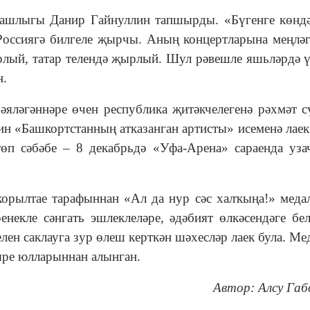
ыгы Данир Гайнуллин тапшырды. «Бүгенге көндә
Россиягә билгеле җырчы. Аның концертларына меңлә
ырлый, татар телендә җырлый. Шул рәвешле яшьләрдә ү
н.
гәннәре өчен республика җитәкчелегенә рәхмәт с
ин «Башкортстанның атказанган артисты» исеменә лаек
өп сәбәбе – 8 декабрьдә «Уфа-Арена» сараенда уза
орылтае тарафыннан «Ал да нур сәс халҡыңа!» меда
енекле сәнгать эшлеклеләре, әдәбият өлкәсендәге бел
лен саклауга зур өлеш керткән шәхесләр лаек була. Ме
ре юлларыннан алынган.
Автор: Алсу Габ