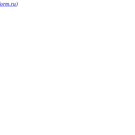
form.ru
)