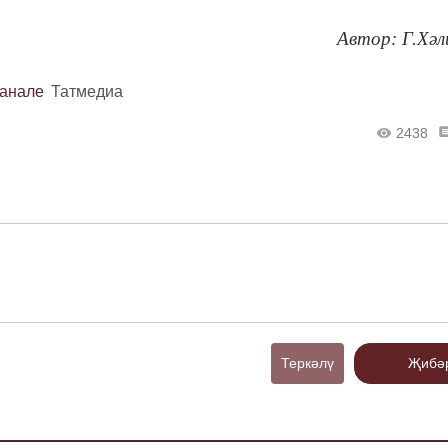
Автор: Г.Хәл
канале
Татмедиа
2438
Теркәлү
Җибә