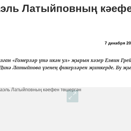
эль Латыйповның кәеф
7 декабря 20
лган «Гомерләр үтә икән ул» җырын хәзер Елвин Гре
Динә Латыйпова үзенең фикерләрен җиткерде. Бу җ