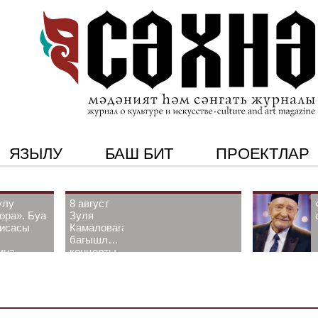
ЯЗЫЛУ
БАШ БИТ
ПРОЕКТЛАР
улу
8 август
ора». Буа
Зуля
рисасы
Камаловага
багышлау
ина-
концерты
 белән
узачак