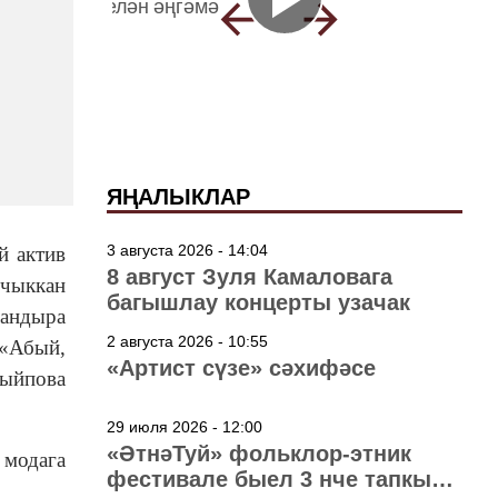
ЯҢАЛЫКЛАР
3 августа 2026 - 14:04
й актив
8 август Зуля Камаловага
 чыккан
багышлау концерты узачак
ландыра
2 августа 2026 - 10:55
 «Абый,
«Артист сүзе» сәхифәсе
тыйпова
29 июля 2026 - 12:00
«ӘтнәТуй» фольклор-этник
 модага
фестивале быел 3 нче тапкыр