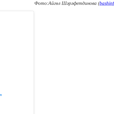
Фото:Айгөл Шәрәфетдинова (
bashin
m