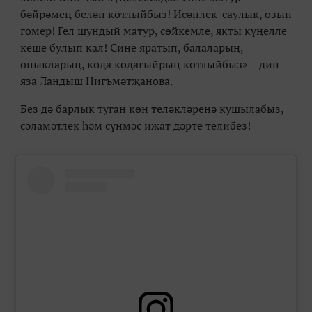
бәйрәмең белән котлыйбыз! Исәнлек-саулык, озын
гомер! Гел шундый матур, сөйкемле, якты күңелле
кеше булып кал! Сине яратып, балаларың,
оныкларың, кода кодагыйрың котлыйбыз» – дип
яза Ландыш Нигъмәтҗанова.
Без дә барлык туган көн теләкләренә кушылабыз,
сәламәтлек һәм сүнмәс иҗат дәрте телибез!