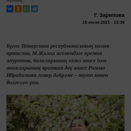
Г. Зарипова
15 июля 2021 - 13:36
Бүген Татарстан республикасының халык
артисты, М.Җәлил исемендәге премия
лауреаты, балаларының газиз әнисе һәм
оныкларының яраткан дәү әнисе Римма
Ибраһимова гомер бәйрәме – туган көнен
билгеләп үтә.