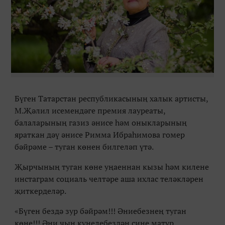
Бүген Татарстан республикасының халык артисты,
М.Җәлил исемендәге премия лауреаты,
балаларының газиз әнисе һәм оныкларының
яраткан дәү әнисе Римма Ибраһимова гомер
бәйрәме – туган көнен билгеләп үтә.
Җырчының туган көне уңаеннан кызы һәм килене
инстаграм социаль челтәре аша ихлас теләкләрен
җиткерделәр.
«Бүген бездә зур бәйрәм!!! Әниебезнең туган
көне!!! Әни чын күңелебездән сине матур