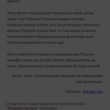
артист.
Әгәр артист карьерасын тәмамлый икән, аның
эшен улы Родион Газманов дәвам итәчәк.
Башкаручының өлкән улы балачагында талантлы
җырчы буларак ачыла һәм ул чакларда ук әтисе
белән концерт мәйданнарында фанатлар саны
буенча көндәшлек итә ала иде.
Әлеге вакытта музыкаль карьерасында Родион
тәнәфес ясаса да, бизнес белән шөгыльләнсә дә,
иҗат эшчәнлегенең үзенә якынрак булуын аңлый.
Фото: Олег Газмановның социаль челтәрләрдәге
сәхифәсеннән.
Чыганак:
Кызыл таң
Следите за самым важным и интересным в
Telegram-канале
Татмедиа