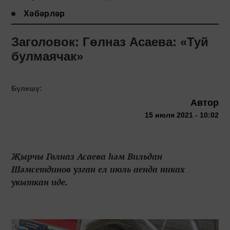
Хәбәрләр
Заголовок: Гөлназ Асаева: «Туй
булмаячак»
Бүлешү:
Автор
15 июля 2021 - 10:02
Җырчы Гөлназ Асаева һәм Вильдан
Шәмсетдинов узган ел июль аенда никах
укыткан иде.