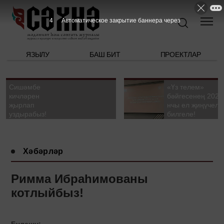
3
Автоматическое закрытие баннера через
ЯЗЫЛУ
БАШ БИТ
ПРОЕКТЛАР
Сишәмбе
«Үз телем»
кичләрен
бәйгесенең 2026
җырлап
нчы ел җиңүчелә
уздырабыз!
билгеле!
Хәбәрләр
Римма Ибраһимованы
котлыйбыз!
Бүлешү: