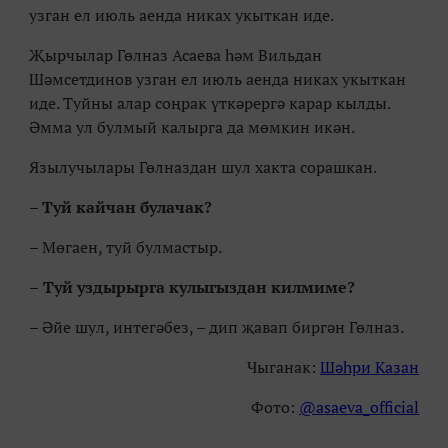
узган ел июль аенда никах укыткан иде.
Җырчылар Гөлназ Асаева һәм Вильдан
Шәмсетдинов узган ел июль аенда никах укыткан
иде. Туйны алар соңрак үткәрергә карар кылды.
Әмма ул булмый калырга да мөмкин икән.
Язылучылары Гөлназдан шул хакта сорашкан.
–
Туй кайчан булачак?
– Мөгаен, туй булмастыр.
–
Туй уздырырга кулыгыздан килмиме?
– Әйе шул, интегәбез, – дип җавап биргән Гөлназ.
Чыганак:
Шәһри Казан
Фото:
@asaeva_official