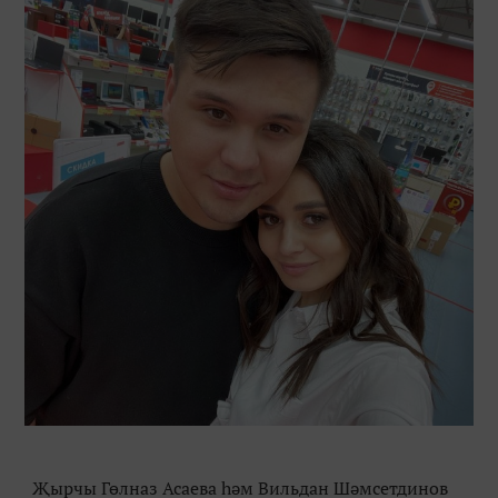
Җырчы Гөлназ Асаева һәм Вильдан Шәмсетдинов