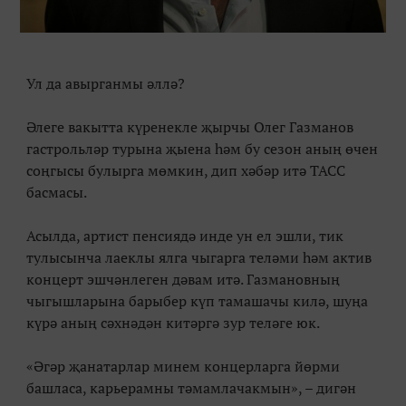
Ул да авырганмы әллә?
Әлеге вакытта күренекле җырчы Олег Газманов
гастрольләр турына җыена һәм бу сезон аның өчен
соңгысы булырга мөмкин, дип хәбәр итә ТАСС
басмасы.
Асылда, артист пенсиядә инде ун ел эшли, тик
тулысынча лаеклы ялга чыгарга теләми һәм актив
концерт эшчәнлеген дәвам итә. Газмановның
чыгышларына барыбер күп тамашачы килә, шуңа
күрә аның сәхнәдән китәргә зур теләге юк.
«Әгәр җанатарлар минем концерларга йөрми
башласа, карьерамны тәмамлачакмын», – дигән