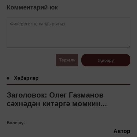
Комментарий юк
Теркәлү
Җибәрү
Хәбәрләр
Заголовок: Олег Газманов
сәхнәдән китәргә мөмкин...
Бүлешү:
Автор