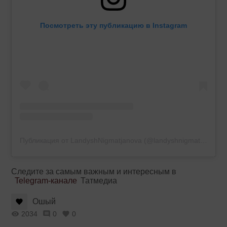
Посмотреть эту публикацию в Instagram
Публикация от LandyshNigmatjanova (@landyshnigmatjanova)
Следите за самым важным и интересным в
Telegram-канале
Татмедиа
Ошый
2034
0
0