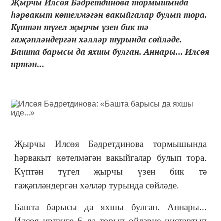
Җырчы Илсөя Бәдретдинова тормышында
һәрвакыт көтелмәгән вакыйгалар булып тора.
Күптән түгел җырчы үзен бик тә
гаҗәпләндергән хәлләр турында сөйләде.
Башта барысы да яхшы булган. Аннары... Илсөя
иртән...
Җырчы Илсөя Бәдретдинова тормышында
һәрвакыт көтелмәгән вакыйгалар булып тора.
Күптән түгел җырчы үзен бик тә
гаҗәпләндергән хәлләр турында сөйләде.
Башта барысы да яхшы булган. Аннары...
Илсөя иртәнге 6 да торып өйләрне чистартып