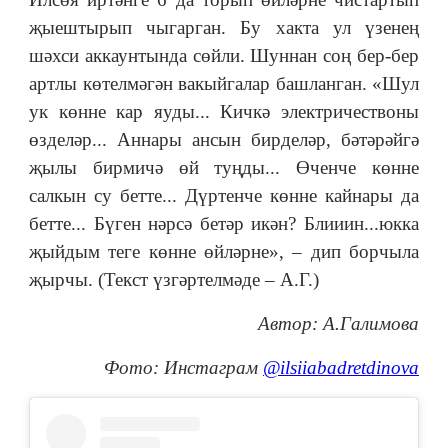
җыештырып чыгарган. Бу хакта ул үзенең
шәхси аккаунтында сөйли. Шуннан соң бер-бер
артлы көтелмәгән вакыйгалар башланган. «Шул
ук көнне кар яуды... Кичкә электричествоны
өзделәр... Аннары ансын бирделәр, бәтәрәйгә
җылы бирмичә өй туңды... Өченче көнне
салкын су бетте... Дүртенче көнне кайнары да
бетте... Бүген нәрсә бетәр икән? Блииин...юкка
җыйдым теге көнне өйләрне», – дип борчыла
җырчы. (Текст үзгәртелмәде – А.Г.)
Автор: А.Галимова
Фото: Инстаграм
@ilsiiabadretdinova