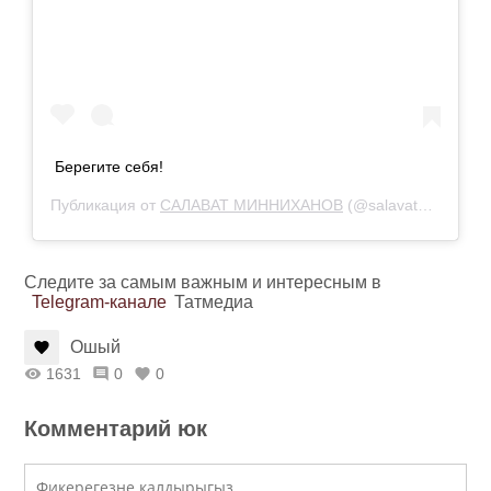
Берегите себя!
Публикация от
САЛАВАТ МИННИХАНОВ
(@salavat_minnikhanov)
Следите за самым важным и интересным в
Telegram-канале
Татмедиа
Ошый
1631
0
0
Комментарий юк