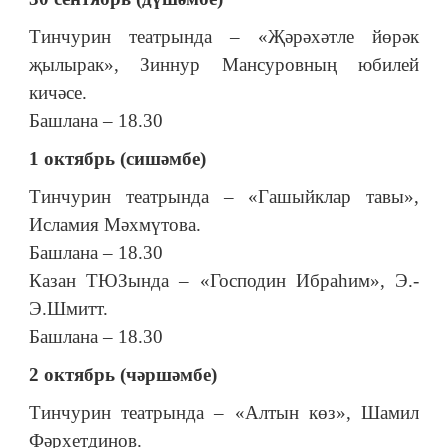
Тинчурин театрында – «Җәрәхәтле йөрәк
җылырак», Зиннур Мансуровның юбилей
кичәсе.
Башлана – 18.30
1 октябрь (сишәмбе)
Тинчурин театрында – «Гашыйклар тавы»,
Исламия Мәхмүтова.
Башлана – 18.30
Казан ТЮЗында – «Господин Ибраһим», Э.-
Э.Шмитт.
Башлана – 18.30
2 октябрь (чәршәмбе)
Тинчурин театрында – «Алтын көз», Шамил
Фәрхетдинов.