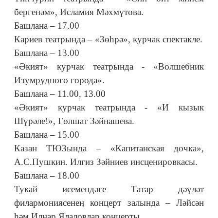
бергенәм», Исламия Мәхмүтова.
Башлана – 17.00
Кариев театрында – «Зөһрә», курчак спектакле.
Башлана – 13.00
«Әкият» курчак театрында - «Волшебник
Изумрудного города».
Башлана – 11.00, 13.00
«Әкият» курчак театрында - «И кызык
Шүрәле!», Гөлшат Зәйнашева.
Башлана – 15.00
Казан ТЮЗында – «Капитанская дочка»,
А.С.Пушкин. Илгиз Зәйниев инсценировкасы.
Башлана – 18.00
Тукай исемендәге Татар дәүләт
филармониясенең концерт залында – Ләйсән
һәм Илнар Ялаловлар концерты.