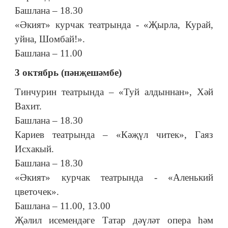
Башлана – 18.30
«Әкият» курчак театрында - «Җырла, Курай,
уйна, Шомбай!».
Башлана – 11.00
3 октябрь (пәнҗешәмбе)
Тинчурин театрында – «Туй алдыннан», Хәй
Вахит.
Башлана – 18.30
Кариев театрында – «Кәҗүл читек», Гаяз
Исхакый.
Башлана – 18.30
«Әкият» курчак театрында - «Аленький
цветочек».
Башлана – 11.00, 13.00
Җәлил исемендәге Татар дәүләт опера һәм