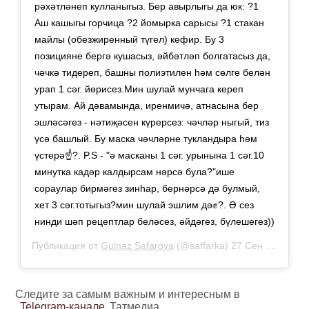
рәхәтләнеп кулланыгыз. Бер авырлыгы да юк: ?1
Аш кашыгы горчица ?2 йомырка сарысы ?1 стакан
майлы (обезжиренный түгел) кефир. Бу 3
позицияне бергә кушасыз, әйбәтләп болгатасыз да,
чәчкә тидереп, башны полиэтилен һәм сөлге белән
урап 1 сәг. йөрисез.Мин шулай мунчага кереп
утырам. Ай дәвамында, иренмичә, атнасына бер
эшләсәгез - нәтиҗәсен күрерсез: чәчләр ныгый, тиз
үсә башлый. Бу маска чәчләрне тукландыра һәм
үстерә☝?. P.S - "ә масканы 1 сәг. урынына 1 сәг.10
минутка кадәр калдырсам нәрсә була?"ише
сораулар бирмәгез зинһар, бернәрсә дә булмый,
хет 3 сәг.тотыгыз?мин шулай эшлим дә✊?. Ә сез
нинди шәп рецептлар беләсез, әйдәгез, бүлешегез))
Публикация от
Gulnaz Safarova
(@saffarka)
27 Сен 2019 в 2:58 PDT
Следите за самым важным и интересным в
Telegram-канале
Татмедиа