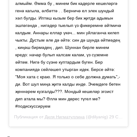
алмыйм. Әмма бу , минем бик кадерле кешеләргә
генә кагыла, әлбәттә . . Берничә ел элек шундый
хәл булды. Иптәш кызым бер бик җитди адымын
эшләгәндә , нигәдер тыелып үз фикеремне әйтмичә
калдым. Аннары еллар үкәч... мин уйлаганча килеп
чыкты. Дустым әле дә әйтә: син дә шунда әйтмәдең
, киңәш бирмәдең , дип. Шуннан бирле минем
кредо: начар булып калсам калам, үз сүземне
әйтәм. Нигә бу сүзне куптардым бүген. Бер
компаниядә сөйләшеп утырган идек. Берсе әйтә:
"Моя хата с краю. Я только о себе должна думать",-
ди. Вот шул миңа җитә калды инде. Эчемдәге бөтен
җеннәрем кузгалды???. Мондый кешеләр эгоист
дип атала мы? Әллә мин дөрес түгел ме?
#подискуссируем
Публикация от
Диля Нигматуллина
(@dilyanig)
29 Сен 2019 в 10:20 PDT