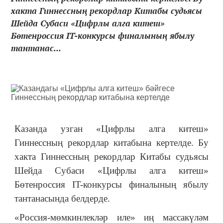
хакта Гиннессның рекордлар Китабы судьясы
Шейда Субаси «Цифрлы алга китеш»
Бөтенроссия IT-конкурсы финалының ябылу
тантанас...
Казанда узган «Цифрлы алга китеш»
Гиннессның рекордлар китабына кертелде. Бу
хакта Гиннессның рекордлар Китабы судьясы
Шейда Субаси «Цифрлы алга китеш»
Бөтенроссия IT-конкурсы финалының ябылу
тантанасында белдерде.
«Россия-мөмкинлекләр иле» иң массакүләм