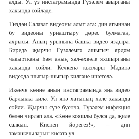
алды. Ул үз инстаграмында Гүзәлем авырганы
хакында сөйләде.
Тиздән Салават видеоны алып ата: дин ягыннан
бу видеоны урнаштыру дөрес булмаган,
ахрысы. Аның урынына башка видео яздыра.
Биредә җырчы Гүзәлемгә ашыгыч ярдәм
чакыртканы һәм аның хәл-әхвәле яхшырганы
хакында сөйли. Кечкенә кызлары Мәдинә
видеода шыгыр-шыгыр килгәне ишетелә.
Икенче көнне аның инстаграмында яңа видео
барлыкка килә. Ул янә хатының хәле хакында
сөйли. Җырчы сүзе буенча, Гүзәлем инфекция
белән чирләп ала. «Көне кояшлы булса да, җиле
салкын. Киенеп йөрегез!», – дип
тамашачыларын кисәтә ул.