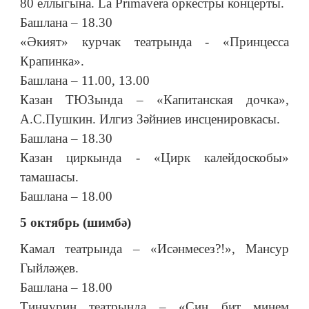
80 еллыгына. La Primavera оркестры концерты.
Башлана – 18.30
«Әкият» курчак театрында - «Принцесса
Крапинка».
Башлана – 11.00, 13.00
Казан ТЮЗында – «Капитанская дочка»,
А.С.Пушкин. Илгиз Зәйниев инсценировкасы.
Башлана – 18.30
Казан циркында - «Цирк калейдоскобы»
тамашасы.
Башлана – 18.00
5 октябрь (шимбә)
Камал театрында – «Исәнмесез?!», Мансур
Гыйләҗев.
Башлана – 18.00
Тинчурин театрында – «Син бит минем