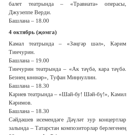
балет театрында – «Травиата» операсы,
Джузеппе Верди.
Башлана – 18.00
4 октябрь (җомга)
Камал театрында – «Зәңгәр шәл», Кәрим
Тинчурин.
Башлана – 19.00
Тинчурин театрында – «Ак тәүбә, кара тәүбә.
Безнең көннәр», Туфан Миңнуллин.
Башлана – 18.30
Кариев театрында – «Шай-бу! Шәй-бү!», Камил
Кәримов.
Башлана – 18.30
Сәйдәшев исемендәге Дәүләт зур концертлар
залында – Татарстан композиторлар берлегенең