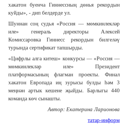
хакатон буенча Гиннессның дөнья рекордын
куйды», - дип белдерде ул.
Шуннан соң судья «Россия — мөмкинлекләр
иле» генераль директоры Алексей
Комиссаровка Гиннесс рекордын билгеләү
турында сертификат тапшырды.
«Цифрлы алга китеш» конкурсы — «Россия —
мөмкинлекләр иле» Президент
платформасының флагман проекты. Финал
хакатон Европада иң зурысы булды һәм 3
меңнән артык кешене җыйды. Барлыгы 440
команда көч сынашты.
Автор: Екатерина Ларионова
татар-информ