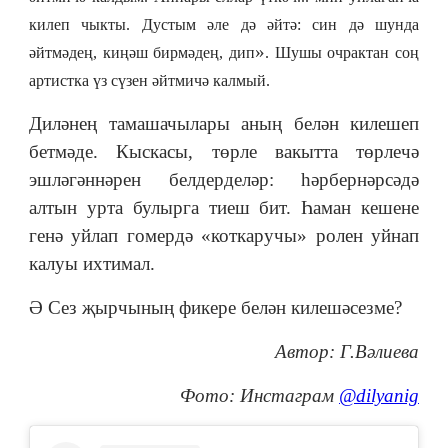
килеп чыкты. Дустым әле дә әйтә: син дә шунда
»
әйтмәдең, киңәш бирмәдең, дип
. Шушы очрактан соң
артистка үз сүзен әйтмичә калмый.
Диләнең тамашачылары аның белән килешеп
бетмәде. Кыскасы, төрле вакытта төрлечә
эшләгәннәрен белдерделәр: һәрбернәрсәдә
алтын урта булырга тиеш бит. Һаман кешене
генә уйлап гомердә «коткаручы» ролен уйнап
калуы ихтимал.
Ә Сез җырчының фикере белән килешәсезме?
Автор: Г.Вәлиева
Фото: Инстаграм
@dilyanig