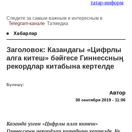
татар-информ
Следите за самым важным и интересным в
Telegram-канале
Татмедиа
Хәбәрләр
Заголовок: Казандагы «Цифрлы
алга китеш» бәйгесе Гиннессның
рекордлар китабына кертелде
Бүлешү:
Автор
30 сентября 2019 - 11:06
Казанда узган «Цифрлы алга китеш»
Гиннессның рекордлар китабына кертелде. Бу