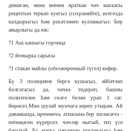
димәгән, менә минем яраткан чәч маскасы
рецептын теркәп куегыз (сохраняйте), исегездә
калдырыгыз һәм рәхәтләнеп кулланыгыз. Бер
авырлыгы да юк:
?1 Аш кашыгы горчица
?2 йомырка сарысы
?1 стакан майлы (обезжиренный түгел) кефир.
Бу 3 позицияне бергә кушасыз, әйбәтләп
болгатасыз да, чәчкә тидереп, башны
полиэтилен һәм сөлге белән урап 1 сәг.
йөрисез.Мин шулай мунчага кереп утырам. Ай
дәвамында, иренмичә, атнасына бер эшләсәгез -
нәтиҗәсен күрерсез: чәчләр ныгый, тиз үсә
башлый. Бу маска чәчләрне тукландыра һәм