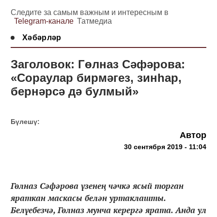
Следите за самым важным и интересным в
Telegram-канале
Татмедиа
Хәбәрләр
Заголовок: Гөлназ Сәфәрова:
«Сораулар бирмәгез, зинһар,
бернәрсә дә булмый»
Бүлешү:
Автор
30 сентября 2019 - 11:04
Гөлназ Сәфәрова үзенең чәчкә ясый торган
яраткан маскасы белән уртаклашты.
Белүебезчә, Гөлназ мунча керергә ярата. Анда ул