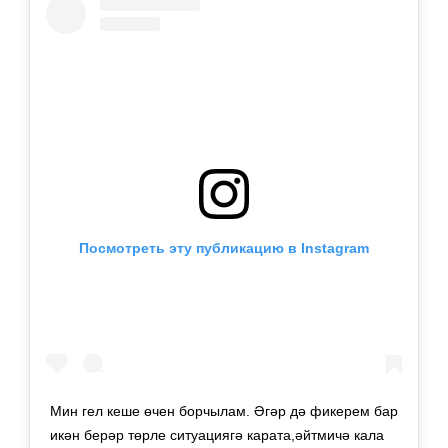
Посмотреть эту публикацию в Instagram
Мин гел кеше өчен борчылам. Әгәр дә фикерем бар
икән берәр төрле ситуациягә карата,әйтмичә кала