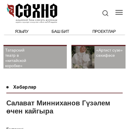
ЯЗЫЛУ
БАШ БИТ
ПРОЕКТЛАР
Татарский
«Артист сүзе»
театр в
сәхифәсе
«китайской
коробке»
Хәбәрләр
Салават Минниханов Гүзәлем
өчен кайгыра
Бүлешү: