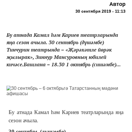
Автор
30 сентября 2019 - 11:13
Бу атнада Камал һәм Кариев театрларында
яңа сезон ачыла. 30 сентябрь (дүшәмбе)
Тинчурин театрында – «Җәрәхәтле йөрәк
җылырак», Зиннур Мансуровның юбилей
кичәсе.Башлана – 18.30 1 октябрь (сишәмбе)...
Бу атнада Камал һәм Кариев театрларында яңа
сезон ачыла.
30 сентябрь (дүшәмбе)