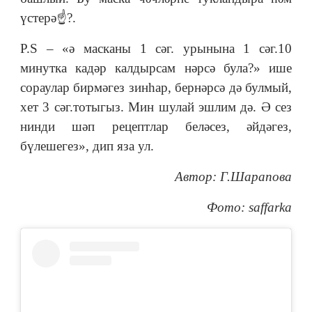
үстерә☝?.
P.S ‒ «ә масканы 1 сәг. урынына 1 сәг.10
минутка кадәр калдырсам нәрсә була?» ише
сораулар бирмәгез зинһар, бернәрсә дә булмый,
хет 3 сәг.тотыгыз. Мин шулай эшлим дә. Ә сез
нинди шәп рецептлар беләсез, әйдәгез,
бүлешегез», дип яза ул.
Автор: Г.Шарапова
Фото: saffarka