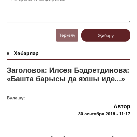
Теркәлү
Җибәрү
Хәбәрләр
Заголовок: Илсөя Бәдретдинова:
«Башта барысы да яхшы иде...»
Бүлешү:
Автор
30 сентября 2019 - 11:17