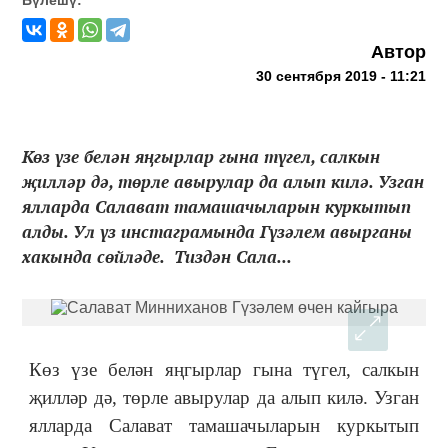
Автор
30 сентября 2019 - 11:21
Көз үзе белән яңгырлар гына түгел, салкын
җилләр дә, төрле авырулар да алып килә. Узган
ялларда Салават тамашачыларын куркытып
алды. Ул үз инстаграмында Гүзәлем авырганы
хакында сөйләде. Тиздән Сала...
Көз үзе белән яңгырлар гына түгел, салкын
җилләр дә, төрле авырулар да алып килә. Узган
ялларда Салават тамашачыларын куркытып