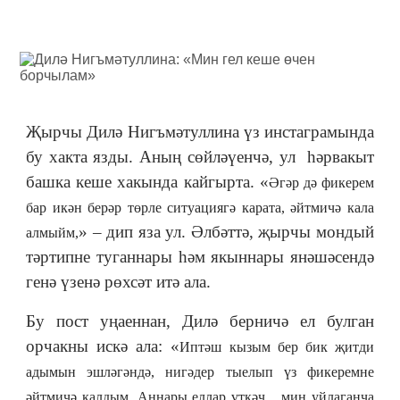
Җырчы Дилә Нигъмәтуллина үз инстаграмында
бу хакта язды. Аның сөйләүенчә, ул һәрвакыт
башка кеше хакында кайгырта. «
Әгәр дә фикерем
бар икән берәр төрле ситуациягә карата, әйтмичә кала
» – дип яза ул. Әлбәттә, җырчы мондый
алмыйм,
тәртипне туганнары һәм якыннары янәшәсендә
генә үзенә рөхсәт итә ала.
Бу пост уңаеннан, Дилә берничә ел булган
орчакны искә ала: «
Иптәш кызым бер бик җитди
адымын эшләгәндә, нигәдер тыелып үз фикеремне
әйтмичә калдым. Аннары еллар үткәч... мин уйлаганча