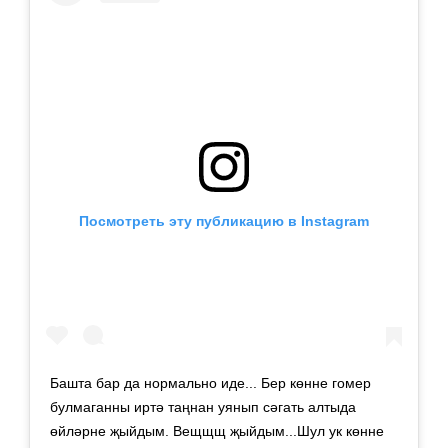
Посмотреть эту публикацию в Instagram
Башта бар да нормально иде... Бер көнне гомер
булмаганны иртә таңнан уянып сәгать алтыда
өйләрне җыйдым. Вещщщ җыйдым...Шул ук көнне