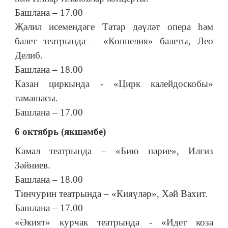
Башлана – 17.00
Җәлил исемендәге Татар дәүләт опера һәм
балет театрында – «Коппелия» балеты, Лео
Делиб.
Башлана – 18.00
Казан циркында - «Цирк калейдоскобы»
тамашасы.
Башлана – 17.00
6 октябрь (якшәмбе)
Камал театрында – «Бию пәрие», Илгиз
Зәйниев.
Башлана – 18.00
Тинчурин театрында – «Кияүләр», Хәй Вахит.
Башлана – 17.00
«Әкият» курчак театрында - «Идет коза