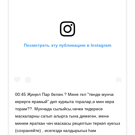
Посмотреть эту публикацию в Instagram
00:45 Җиңел Пар белән.? Мине гел "төндә мунча
керергә ярамый" дип куркыта торалар,ә мин керә
торам??. Мунчада сылыйсы,чәчкә тидерәсе
маскаларны сатып алырга гына димәгән, менә
минем яраткан чәч маскасы рецептын теркәп куегыз
(сохраняйте) , исегездә калдырыгыз һәм