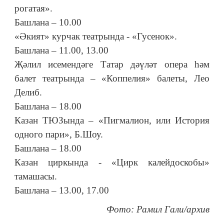
рогатая».
Башлана – 10.00
«Әкият» курчак театрында - «Гусенок».
Башлана – 11.00, 13.00
Җәлил исемендәге Татар дәүләт опера һәм
балет театрында – «Коппелия» балеты, Лео
Делиб.
Башлана – 18.00
Казан ТЮЗында – «Пигмалион, или История
одного пари», Б.Шоу.
Башлана – 18.00
Казан циркында - «Цирк калейдоскобы»
тамашасы.
Башлана – 13.00, 17.00
Фото: Рамил Гали/архив