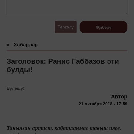
Теркәлү
Җибәрү
Хәбәрләр
Заголовок: Ранис Габбазов әти
булды!
Бүлешү:
Автор
21 октября 2018 - 17:59
Танылган артист, кабатланмас тавыш иясе,