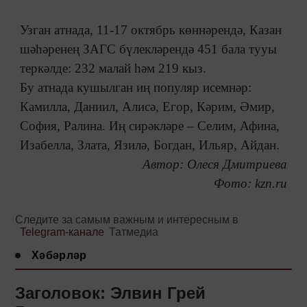
Узган атнада, 11-17 октябрь көннәрендә, Казан
шәһәренең ЗАГС бүлекләрендә 451 бала тууы
теркәлде: 232 малай һәм 219 кыз.
Бу атнада кушылган иң популяр исемнәр:
Камилла, Даниил, Алисә, Егор, Кәрим, Әмир,
София, Ралина. Иң сирәкләре – Селим, Афина,
Изабелла, Злата, Язилә, Богдан, Ильяр, Айдан.
Автор: Олеся Дмитриева
Фото: kzn.ru
Следите за самым важным и интересным в
Telegram-канале
Татмедиа
Хәбәрләр
Заголовок: Элвин Грей