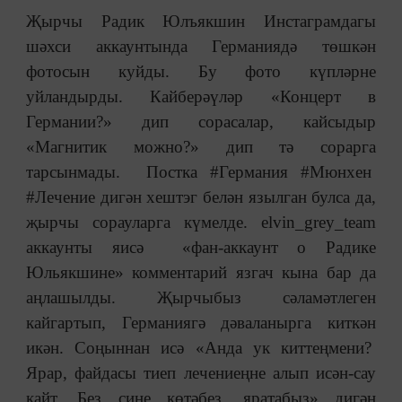
Җырчы Радик Юлъякшин Инстаграмдагы
шәхси аккаунтында Германиядә төшкән
фотосын куйды. Бу фото күпләрне
уйландырды. Кайберәүләр «Концерт в
Германии?» дип сорасалар, кайсыдыр
«Магнитик можно?» дип тә сорарга
тарсынмады. Постка #Германия #Мюнхен
#Лечение дигән хештэг белән язылган булса да,
җырчы сорауларга күмелде. elvin_grey_team
аккаунты яисә «фан-аккаунт о Радике
Юльякшине» комментарий язгач кына бар да
аңлашылды. Җырчыбыз сәламәтлеген
кайгартып, Германиягә дәваланырга киткән
икән. Соңыннан исә «Анда ук киттеңмени?
Ярар, файдасы тиеп лечениеңне алып исән-сау
кайт. Без сине көтәбез, яратабыз» дигән