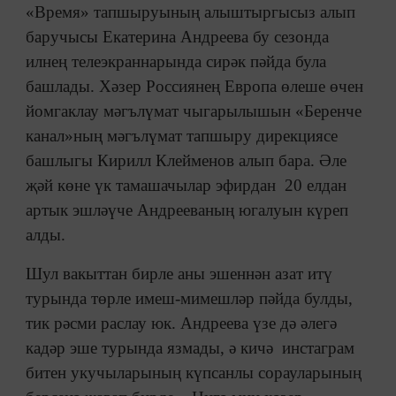
«Время» тапшыруының алыштыргысыз алып
баручысы Екатерина Андреева бу сезонда
илнең телеэкраннарында сирәк пәйда була
башлады. Хәзер Россиянең Европа өлеше өчен
йомгаклау мәгълүмат чыгарылышын «Беренче
канал»ның мәгълүмат тапшыру дирекциясе
башлыгы Кирилл Клейменов алып бара. Әле
җәй көне үк тамашачылар эфирдан 20 елдан
артык эшләүче Андрееваның югалуын күреп
алды.
Шул вакыттан бирле аны эшеннән азат итү
турында төрле имеш-мимешләр пәйда булды,
тик рәсми раслау юк. Андреева үзе дә әлегә
кадәр эше турында язмады, ә кичә инстаграм
битен укучыларының күпсанлы сорауларының