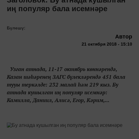
иң популяр бала исемнәре
Бүлешү:
Автор
21 октября 2018 - 15:10
Узган атнада, 11-17 октябрь көннәрендә,
Казан шәһәренең ЗАГС бүлекләрендә 451 бала
тууы теркәлде: 232 малай һәм 219 кыз. Бу
атнада кушылган иң популяр исемнәр:
Камилла, Даниил, Алисә, Егор, Кәрим,...