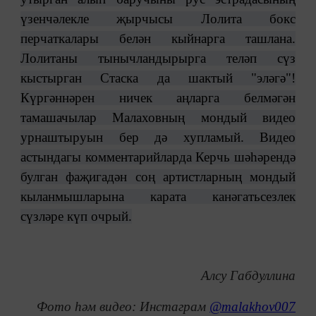
үзенчәлекле җырчысы Лолита бокс
перчаткалары белән кыйнарга ташлана.
Лолитаны тынычландырырга теләп сүз
кыстырган Стаска да шактый "эләгә"!
Күргәннәрен ничек аңларга белмәгән
тамашачылар Малаховның мондый видео
урнаштыруын бер дә хупламый. Видео
астындагы комментарийларда Керчь шәһәрендә
булган фаҗигадән соң артистларның мондый
кыланмышларына карата канәгатьсезлек
сүзләре күп очрый.
Алсу Габдуллина
Фото һәм видео: Инстаграм
@malakhov007