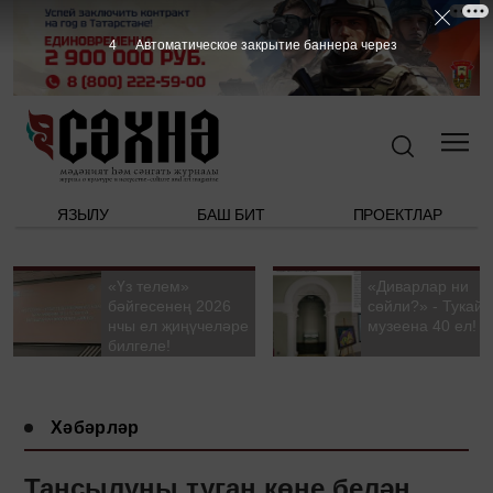
3
Автоматическое закрытие баннера через
ЯЗЫЛУ
БАШ БИТ
ПРОЕКТЛАР
«Үз телем»
«Диварлар ни
бәйгесенең 2026
сөйли?» - Тукай
нчы ел җиңүчеләре
музеена 40 ел!
билгеле!
Хәбәрләр
Таңсылуны туган көне белән