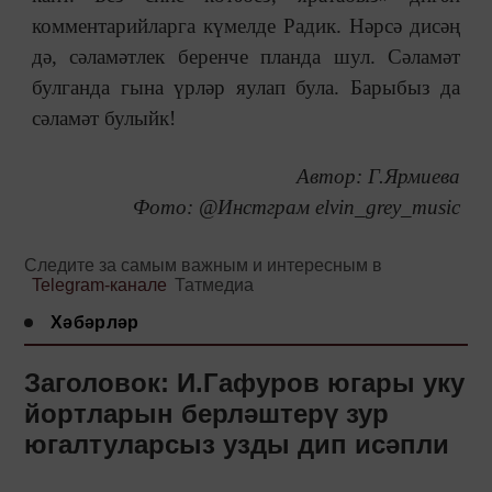
комментарийларга күмелде Радик. Нәрсә дисәң
дә, сәламәтлек беренче планда шул. Сәламәт
булганда гына үрләр яулап була. Барыбыз да
сәламәт булыйк!
Автор: Г.Ярмиева
Фото: @Инстграм elvin_grey_musiс
Следите за самым важным и интересным в
Telegram-канале
Татмедиа
Хәбәрләр
Заголовок: И.Гафуров югары уку
йортларын берләштерү зур
югалтуларсыз узды дип исәпли