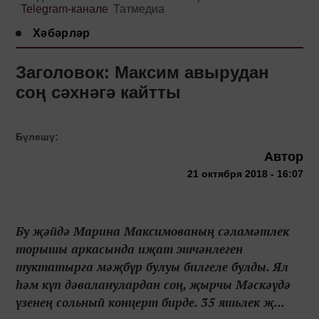
Telegram-канале
Татмедиа
Хәбәрләр
Заголовок: Максим авырудан
соң сәхнәгә кайтты
Бүлешү:
Автор
21 октября 2018 - 16:07
Бу җәйдә Марина Максимованың сәламәтлек
торышы аркасында иҗат эшчәнлеген
туктатырга мәҗбүр булуы билгеле булды. Ял
һәм күп дәваланулардан соң, җырчы Мәскәүдә
үзенең сольный концерт бирде. 35 яшьлек җ...