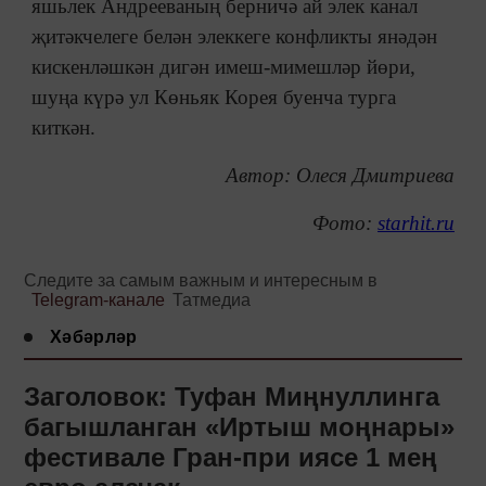
яшьлек Андрееваның берничә ай элек канал
җитәкчелеге белән элеккеге конфликты янәдән
кискенләшкән дигән имеш-мимешләр йөри,
шуңа күрә ул Көньяк Корея буенча турга
киткән.
Автор: Олеся Дмитриева
Фото:
starhit.ru
Следите за самым важным и интересным в
Telegram-канале
Татмедиа
Хәбәрләр
Заголовок: Туфан Миңнуллинга
багышланган «Иртыш моңнары»
фестивале Гран-при иясе 1 мең