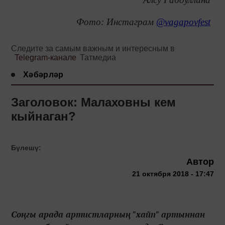
Фото: Инстаграм
@vagapovfest
Следите за самым важным и интересным в
Telegram-канале
Татмедиа
Хәбәрләр
Заголовок: Малаховны кем
кыйнаган?
Бүлешү:
Автор
21 октября 2018 - 17:47
Соңгы арада артистларның "хайп" артыннан