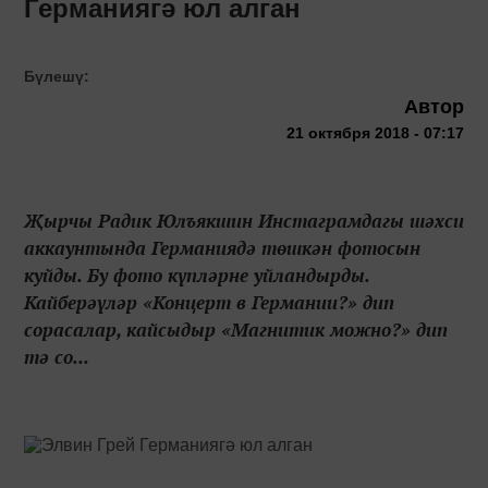
Германиягә юл алган
Бүлешү:
Автор
21 октября 2018 - 07:17
Җырчы Радик Юлъякшин Инстаграмдагы шәхси
аккаунтында Германиядә төшкән фотосын
куйды. Бу фото күпләрне уйландырды.
Кайберәүләр «Концерт в Германии?» дип
сорасалар, кайсыдыр «Магнитик можно?» дип
тә со...