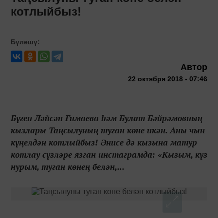
котлыйбыз!
Бүлешү:
Автор
22 октября 2018 - 07:46
Бүген Ләйсән Гимаева һәм Булат Бәйрәмовның
кызлары Таңсылуның туган көне икән. Аны чын
күңелдән котлыйбыз! Әнисе дә кызына матур
котлау сүзләре язган инстаграмда: «Кызым, күз
нурым, туган көнең белән,...