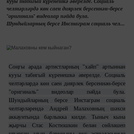
кууы табигый күренешкә әверелде. Социаль
челтәрләрдә көн саен диярлек берсеннән-берсе
"оригиналь" видеолар пәйда була.
Шундыйларның берсе Инстаграм социаль чел...
Соңгы арада артистларның "хайп" артыннан
кууы табигый күренешкә әверелде. Социаль
челтәрләрдә көн саен диярлек берсеннән-берсе
"оригиналь" видеолар пәйда була.
Шундыйларның берсе Инстаграм социаль
челтәрләрендә Андрей Малаховның шәхси
аккаунтында барлыкка килде. Тыныч кына
җырчы Стас Костюшкин белән сөйләшеп
утырган алып баручыны рус эстрадасының