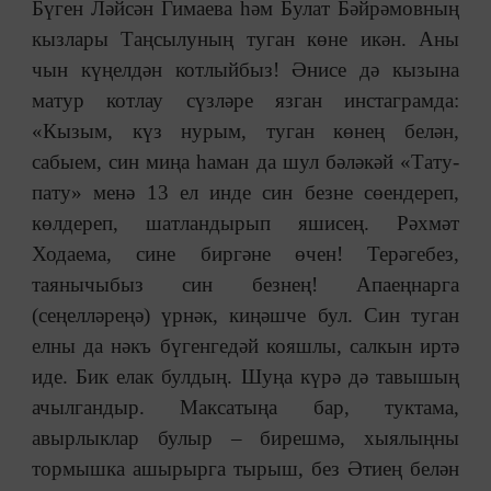
Бүген Ләйсән Гимаева һәм Булат Бәйрәмовның
кызлары Таңсылуның туган көне икән. Аны
чын күңелдән котлыйбыз! Әнисе дә кызына
матур котлау сүзләре язган инстаграмда:
«Кызым, күз нурым, туган көнең белән,
сабыем, син миңа һаман да шул бәләкәй «Тату-
пату» менә 13 ел инде син безне сөендереп,
көлдереп, шатландырып яшисең. Рәхмәт
Ходаема, сине биргәне өчен! Терәгебез,
таянычыбыз син безнең! Апаеңнарга
(сеңелләреңә) үрнәк, киңәшче бул. Син туган
елны да нәкъ бүгенгедәй кояшлы, салкын иртә
иде. Бик елак булдың. Шуңа күрә дә тавышың
ачылгандыр. Максатыңа бар, туктама,
авырлыклар булыр ‒ бирешмә, хыялыңны
тормышка ашырырга тырыш, без Әтиең белән