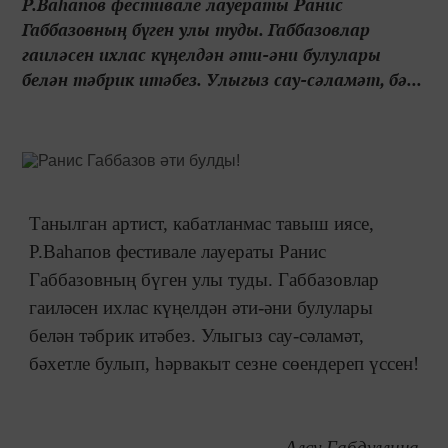
Р.Ваһапов фестивале лауераты Ранис
Габбазовның бүген улы туды. Габбазовлар
гаиләсен ихлас күңелдән әти-әни булулары
белән тәбрик итәбез. Улыгыз сау-сәламәт, бә...
Танылган артист, кабатланмас тавыш иясе,
Р.Ваһапов фестивале лауераты Ранис
Габбазовның бүген улы туды. Габбазовлар
гаиләсен ихлас күңелдән әти-әни булулары
белән тәбрик итәбез. Улыгыз сау-сәламәт,
бәхетле булып, һәрвакыт сезне сөендереп үссен!
Алсу Габдуллина