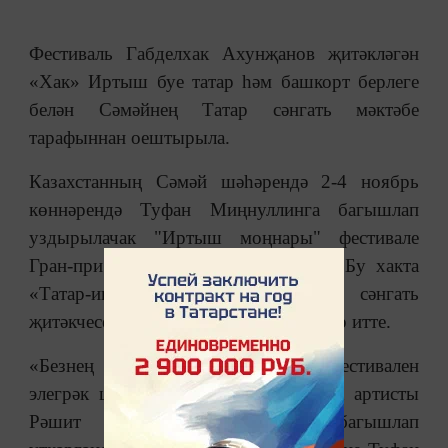
Фестиваль Габделхак Ахунҗанов җитәкләгән
«Хак» Иртыш буе татар һәм башкорт берлеге
белән Сәмәйнең Татар сәнгать мәктәбе
тарафыннан оештырыла.
Казахстанның Сәмәй шәһәрендә 2-4 ноябрь
көннәрендә Туфан Миңнуллинга багышлап
уздырылачак "Иртыш моңнары" фестивале
Гран-при иясе 1 мең евро алачак . Бу хакта
«Татар-информ»га фестивальнең сәнгать
җитәкчесе Габделхак Ахунҗанов хәбәр итте.
«Безнең «Көзге Иртыш моңнары» фестивален
элегрәк шулай ук ТАССРның халык артисты
Рәшит Ваһапов иҗатына багышлап