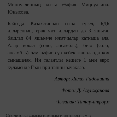
Миңнуллинның кызы Әлфия Миңнуллина-
Юнысова.
Бәйгедә Казахстаннан гына түгел, БДБ
илләреннән, ерак чит илләрдән дә 3 яшьтән
башлап 84 яшькәчә иҗатчылар катнаша ала.
Алар вокал (соло, ансамбль), бию (соло,
ансамбль) һәм нәфис сүз кебек жанрларда көч
сынашачак. Иң талантлы кешегә 1 мең евро
күләмендә Гран-при тапшырачаклар.
Автор: Лилия Гаделшина
Фото: Д. Ахунҗанова
Чыганак:
Татар-информ
Следите за самым важным и интересным в