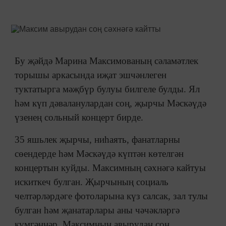
Бу җәйдә Марина Максимованың сәламәтлек
торышы аркасында иҗат эшчәнлеген
туктатырга мәҗбүр булуы билгеле булды. Ял
һәм күп дәваланулардан соң, җырчы Мәскәүдә
үзенең сольный концерт бирде.
35 яшьлек җырчы, ниһаять, фанатларны
сөендерде һәм Мәскәүдә күптән көтелгән
концертын куйды. Максимның сәхнәгә кайтуы
искиткеч булган. Җырчының социаль
челтәрләрдәге фотоларына күз салсак, зал тулы
булган һәм җанатарлары аны чәчәкләргә
күмгәннәр. Максимның авырудан соң