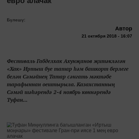
евро алачак
Бүлешү:
Автор
21 октября 2018 - 16:07
Фестиваль Габделхак Ахунҗанов җитәкләгән
«Хак» Иртыш буе татар һәм башкорт берлеге
белән Сәмәйнең Татар сәнгать мәктәбе
тарафыннан оештырыла. Казахстанның
Сәмәй шәһәрендә 2-4 ноябрь көннәрендә
Туфан...