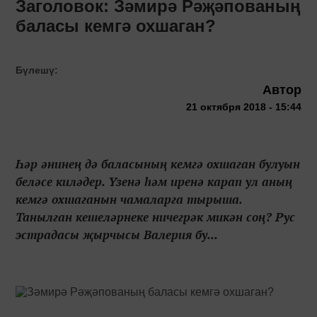
Заголовок: Зәмирә Рәҗәпованың
баласы кемгә охшаган?
Бүлешү:
Автор
21 октября 2018 - 15:44
Һәр әнинең дә баласының кемгә охшаган булуын
беләсе киләдер. Үзенә һәм иренә карап ул аның
кемгә охшаганын чамаларга тырыша.
Танылган кешеләрнеке ничегрәк микән соң? Рус
эстрадасы җырчысы Валерия бу...