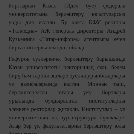
йортларын Казан (Идел буе) федераль
университетына берләштерү югалтуларсыз
узды дип исәпли. Бу хакта КФУ ректоры
«Татмедиа» АҖ генераль директоры Андрей
Кузьминга «Татар-информ» агентлыгы өчен
биргән интервьюсында сөйләде.
Гафуров сүзләренчә, берләштерү барышында
Казан университеты ректорының фән, белем
бирү һәм тәрбия эшләре буенча урынбасарлары
үз вазифаларында калган. Моннан тыш,
берләштерелгән югары уку йортлары
урынында булдырылган институтларны
элеккеге ректорлар җитәкли. Институтлар – ул
университетның иң зур структура бүлекләре.
Алар бер үк факультетларны берләштерү юлы