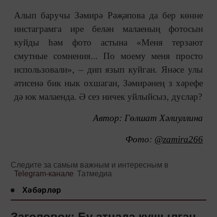
Алып баручы Зәмирә Рәҗәпова да бер көнне
инстаграмга ире белән малаеның фотосын
куйды һәм фото астына «Меня терзают
смутные сомнения... По моему меня просто
использовали», – дип язып куйган. Янәсе улы
әтисенә бик нык охшаган, Зәмирәнең з хәрефе
дә юк малаенда. Ә сез ничек уйлыйсыз, дуслар?
Автор: Гөлшат Хәлиуллина
Фото:
@zamira266
Следите за самым важным и интересным в
Telegram-канале
Татмедиа
Хәбәрләр
Заголовок: Бу атнада кушылган