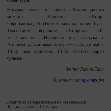
белән туган.
Әңгәмәне тулысынча sntat.ru сайтында укырга
мөмкин. Видеоны «Татар-
информ»ның YouTube каналында күреп була.
Телевизион версияне «Татарстан 24»
телеканалында «Интервью без галстука с
Андреем Кузьминым» программасында шимбә,
18.30 һәм якшәмбе, 13.30 сәгатьтә карап
булачак.
Фото: Рамил Гали
Чыганак:
татар-информ
Следите за самым важным и интересным в
Telegram-канале
Татмедиа