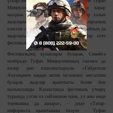
үткәргәнебез бар иде. Быел фестивальне Туфан
Миңнуллин истәлегенә багышларга карар
кылдык. Бәйге программасында татар халык
җырлары һәм татар композиторларының
классик әсәрләре генә түгел, Туфан абыйның да
җырлары яңгыраячак», – дип хәбәр итте
фестивальнең сәнгать җитәкчесе.
Фестивальнең кунаклары буларак, Сәмәйгә
ноябрьдә Туфан Миңнуллинның гаиләсе дә
килер дип планлаштырыла. «Габделхак
Ахунҗанов иҗади актив музыкант, мөгаллим
буларак җырлар җыентыгы белән бик
кызыксынды. Казахстанда фестиваль үткәрү
турында узган ел сөйләшкән идек, ул аны инде
тормышка да ашыра», – диде «Татар-
информ»га җыентыкны төзүче – Туфан