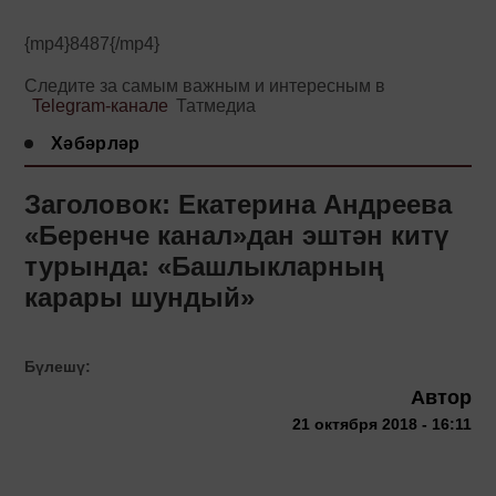
{mp4}8487{/mp4}
Следите за самым важным и интересным в
Telegram-канале
Татмедиа
Хәбәрләр
Заголовок: Екатерина Андреева
«Беренче канал»дан эштән китү
турында: «Башлыкларның
карары шундый»
Бүлешү:
Автор
21 октября 2018 - 16:11