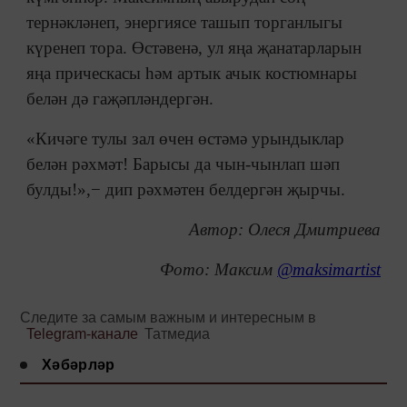
тернәкләнеп, энергиясе ташып торганлыгы
күренеп тора. Өстәвенә, ул яңа җанатарларын
яңа прическасы һәм артык ачык костюмнары
белән дә гаҗәпләндергән.
«Кичәге тулы зал өчен өстәмә урындыклар
белән рәхмәт! Барысы да чын-чынлап шәп
булды!»,− дип рәхмәтен белдергән җырчы.
Автор: Олеся Дмитриева
Фото: Максим
@maksimartist
Следите за самым важным и интересным в
Telegram-канале
Татмедиа
Хәбәрләр