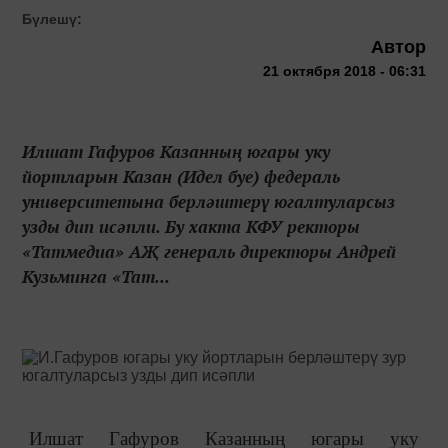
Бүлешү:
Автор
21 октября 2018 - 06:31
Илшат Гафуров Казанның югары уку
йортларын Казан (Идел буе) федераль
университетына берләштерү югалтуларсыз
узды дип исәпли. Бу хакта КФУ ректоры
«Татмедиа» АҖ генераль директоры Андрей
Кузьминга «Тат...
Илшат Гафуров Казанның югары уку