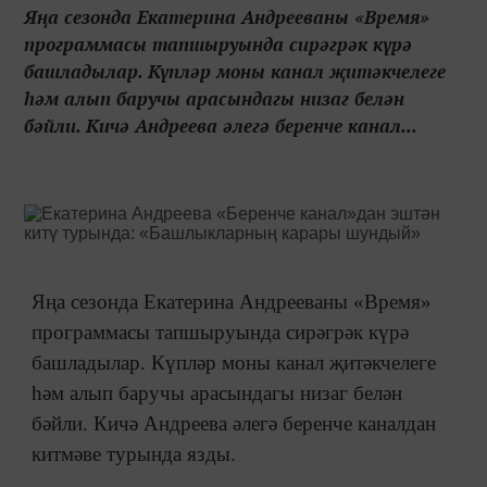
Яңа сезонда Екатерина Андрееваны «Время»
программасы тапшыруында сирәгрәк күрә
башладылар. Күпләр моны канал җитәкчелеге
һәм алып баручы арасындагы низаг белән
бәйли. Кичә Андреева әлегә беренче канал...
Яңа сезонда Екатерина Андрееваны «Время»
программасы тапшыруында сирәгрәк күрә
башладылар. Күпләр моны канал җитәкчелеге
һәм алып баручы арасындагы низаг белән
бәйли. Кичә Андреева әлегә беренче каналдан
китмәве турында язды.