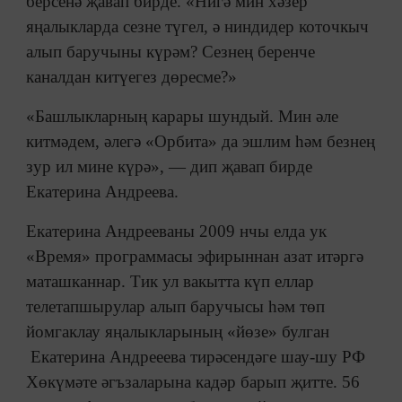
берсенә җавап бирде. «Нигә мин хәзер
яңалыкларда сезне түгел, ә ниндидер коточкыч
алып баручыны күрәм? Сезнең беренче
каналдан китүегез дөресме?»
«Башлыкларның карары шундый. Мин әле
китмәдем, әлегә «Орбита» да эшлим һәм безнең
зур ил мине күрә», — дип җавап бирде
Екатерина Андреева.
Екатерина Андрееваны 2009 нчы елда ук
«Время» программасы эфирыннан азат итәргә
маташканнар. Тик ул вакытта күп еллар
телетапшырулар алып баручысы һәм төп
йомгаклау яңалыкларының «йөзе» булган
Екатерина Андрееева тирәсендәге шау-шу РФ
Хөкүмәте әгъзаларына кадәр барып җитте. 56