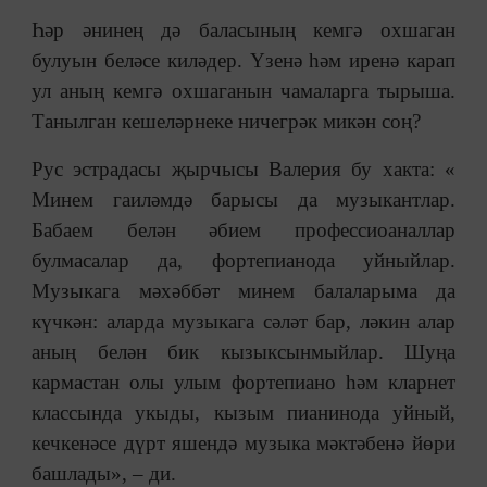
Һәр әнинең дә баласының кемгә охшаган
булуын беләсе киләдер. Үзенә һәм иренә карап
ул аның кемгә охшаганын чамаларга тырыша.
Танылган кешеләрнеке ничегрәк микән соң?
Рус эстрадасы җырчысы Валерия бу хакта: «
Минем гаиләмдә барысы да музыкантлар.
Бабаем белән әбием профессиоаналлар
булмасалар да, фортепианода уйныйлар.
Музыкага мәхәббәт минем балаларыма да
күчкән: аларда музыкага сәләт бар, ләкин алар
аның белән бик кызыксынмыйлар. Шуңа
кармастан олы улым фортепиано һәм кларнет
классында укыды, кызым пианинода уйный,
кечкенәсе дүрт яшендә музыка мәктәбенә йөри
башлады», – ди.