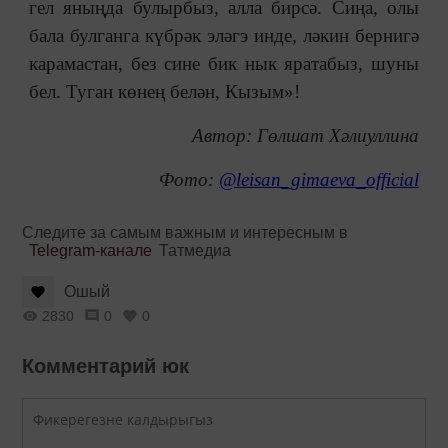
гел яныңда булырбыз, алла бирсә. Сиңа, олы
бала булганга күбрәк эләгэ инде, ләкин бернигә
карамастан, без сине бик нык яратабыз, шуны
бел. Туган көнең белән, Кызым»!
Автор: Гөлшат Хәлиуллина
Фото:
@leisan_gimaeva_official
Следите за самым важным и интересным в
Telegram-канале
Татмедиа
Ошый
2830
0
0
Комментарий юк