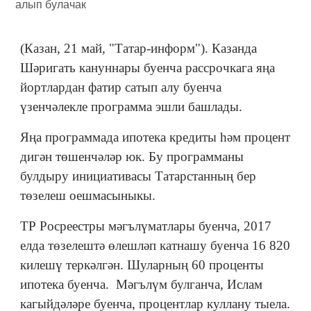
(Казан, 21 май, "Татар-информ"). Казанда
Шәригать кануннары буенча рассрочкага яңа
йортлардан фатир сатып алу буенча
үзенчәлекле программа эшли башлады.
Яңа программада ипотека кредиты һәм процент
дигән төшенчәләр юк. Бу программаны
булдыру инициативасы Татарстанның бер
төзелеш оешмасыныкы.
ТР Росреестры мәгълүматлары буенча, 2017
елда төзелештә өлешләп катнашу буенча 16 820
килешү теркәлгән. Шуларның 60 проценты
ипотека буенча. Мәгълүм булганча, Ислам
кагыйдәләре буенча, процентлар куллану тыела.