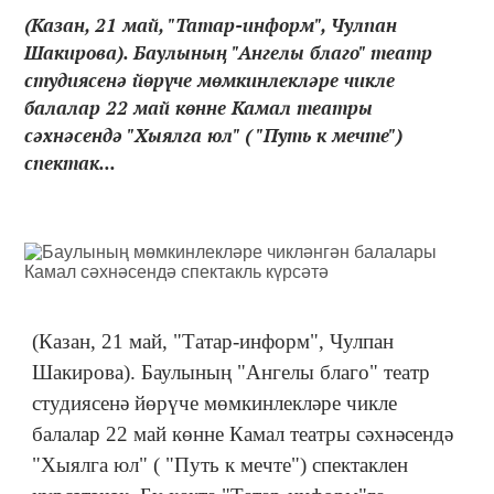
(Казан, 21 май, "Татар-информ", Чулпан
Шакирова). Баулының "Ангелы благо" театр
студиясенә йөрүче мөмкинлекләре чикле
балалар 22 май көнне Камал театры
сәхнәсендә "Хыялга юл" ( "Путь к мечте")
спектак...
(Казан, 21 май, "Татар-информ", Чулпан
Шакирова). Баулының "Ангелы благо" театр
студиясенә йөрүче мөмкинлекләре чикле
балалар 22 май көнне Камал театры сәхнәсендә
"Хыялга юл" ( "Путь к мечте") спектаклен