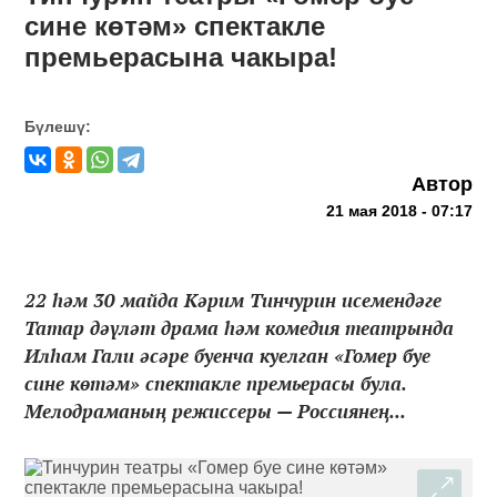
сине көтәм» спектакле
премьерасына чакыра!
Бүлешү:
Автор
21 мая 2018 - 07:17
22 һәм 30 майда Кәрим Тинчурин исемендәге
Татар дәүләт драма һәм комедия театрында
Илһам Гали әсәре буенча куелган «Гомер буе
сине көтәм» спектакле премьерасы була.
Мелодраманың режиссеры — Россиянең...