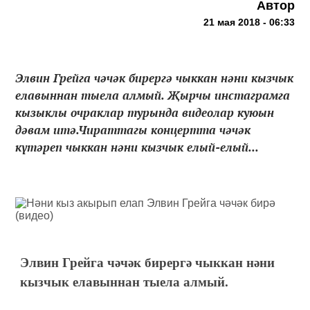
Автор
21 мая 2018 - 06:33
Элвин Грейга чәчәк бирергә чыккан нәни кызчык
елавыннан тыела алмый. Җырчы инстаграмга
кызыклы очраклар турында видеолар куюын
дәвам итә.Чираттагы концертта чәчәк
күтәреп чыккан нәни кызчык елый-елый...
Элвин Грейга чәчәк бирергә чыккан нәни
кызчык елавыннан тыела алмый.