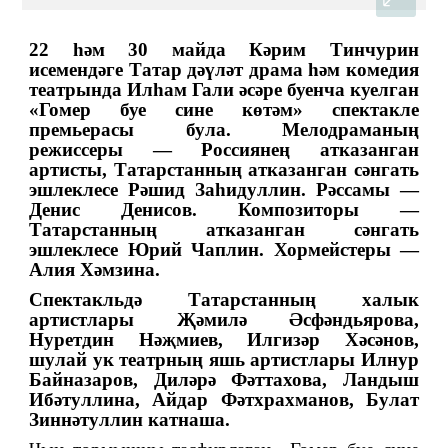
22 һәм 30 майда Кәрим Тинчурин
исемендәге Татар дәүләт драма һәм комедия
театрында Илһам Гали әсәре буенча куелган
«Гомер буе сине көтәм» спектакле
премьерасы була. Мелодраманың
режиссеры — Россиянең атказанган
артисты, Татарстанның атказанган сәнгать
эшлеклесе Рәшид Заһидуллин. Рәссамы —
Денис Денисов. Композиторы —
Татарстанның атказанган сәнгать
эшлеклесе Юрий Чаплин. Хормейстеры —
Алия Хәмзина.
Cпектакльдә Татарстанның халык
артистлары Җәмилә Әсфәндьярова,
Нуретдин Нәҗмиев, Илгизәр Хәсәнов,
шулай ук театрның яшь артистлары Илнур
Байназаров, Диләрә Фәттахова, Ландыш
Ибәтуллина, Айдар Фәтхрахманов, Булат
Зиннәтуллин катнаша.