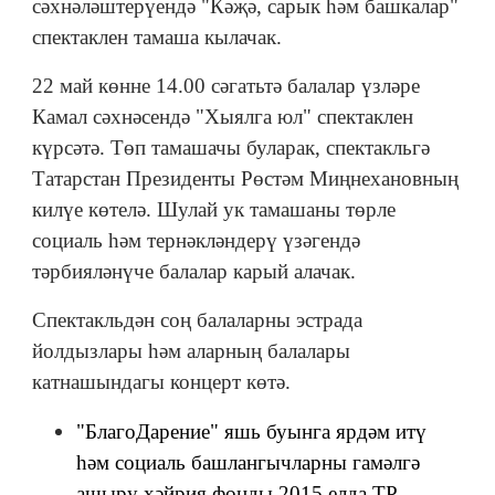
сәхнәләштерүендә "Кәҗә, сарык һәм башкалар"
спектаклен тамаша кылачак.
22 май көнне 14.00 сәгатьтә балалар үзләре
Камал сәхнәсендә "Хыялга юл" спектаклен
күрсәтә. Төп тамашачы буларак, спектакльгә
Татарстан Президенты Рөстәм Миңнехановның
килүе көтелә. Шулай ук тамашаны төрле
социаль һәм тернәкләндерү үзәгендә
тәрбияләнүче балалар карый алачак.
Спектакльдән соң балаларны эстрада
йолдызлары һәм аларның балалары
катнашындагы концерт көтә.
"БлагоДарение" яшь буынга ярдәм итү
һәм социаль башлангычларны гамәлгә
ашыру хәйрия фонды 2015 елда ТР