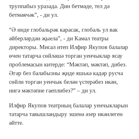
труппабыз уразада. Дин бетмәде, тел дә
бетмәячәк”, - ди ул.
“Ә инде глобальрәк карасак, глобаль ул вак
әйберләрдән җыела”, - ди Камал театры
директоры. Мисал итеп Илфир Якупов балалар
өчен татарча сөйләшә торган уенчыклар ясау
проблемасын китерде: “Мәктәп, мәктәп, дибез.
Әгәр без балабызны җиде яшькә кадәр русча
сөйли торган уенчык белән үстерәбез икән,
нигә мәктәпне гаеплибез?” – ди ул.
Илфир Якупов театрның балалар уенчыкларын
татарча тавышландыру эшенә әзер икәнлеген
әйтте.