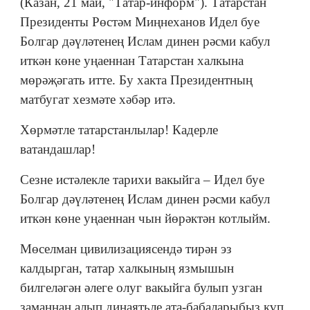
(Казан, 21 май, "Татар-информ"). Татарстан
Президенты Рөстәм Миңнеханов Идел буе
Болгар дәүләтенең Ислам динен рәсми кабул
иткән көне уңаеннан Татарстан халкына
мөрәҗәгать итте. Бу хакта Президентның
матбугат хезмәте хәбәр итә.
Хөрмәтле татарстанлылар! Кадерле
ватандашлар!
Сезне истәлекле тарихи вакыйга – Идел буе
Болгар дәүләтенең Ислам динен рәсми кабул
иткән көне уңаеннан чын йөрәктән котлыйм.
Мөселман цивилизациясендә тирән эз
калдырган, татар халкының язмышын
билгеләгән әлеге олуг вакыйга булып узган
заманнан алып динаятьле ата-бабаларыбыз күп