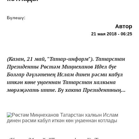
Бүлешү:
Автор
21 мая 2018 - 06:25
(Казан, 21 май, "Татар-информ"). Татарстан
Президенты Рөстәм Миңнеханов Идел буе
Болгар дәүләтенең Ислам динен рәсми кабул
иткән көне уңаеннан Татарстан халкына
мөрәҗәгать итте. Бу хакта Президентның...