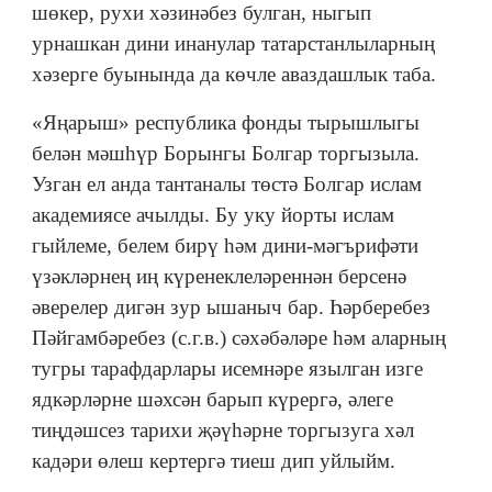
шөкер, рухи хәзинәбез булган, ныгып
урнашкан дини инанулар татарстанлыларның
хәзерге буынында да көчле аваздашлык таба.
«Яңарыш» республика фонды тырышлыгы
белән мәшһүр Борынгы Болгар торгызыла.
Узган ел анда тантаналы төстә Болгар ислам
академиясе ачылды. Бу уку йорты ислам
гыйлеме, белем бирү һәм дини-мәгърифәти
үзәкләрнең иң күренеклеләреннән берсенә
әверелер дигән зур ышаныч бар. Һәрберебез
Пәйгамбәребез (с.г.в.) сәхәбәләре һәм аларның
тугры тарафдарлары исемнәре язылган изге
ядкәрләрне шәхсән барып күрергә, әлеге
тиңдәшсез тарихи җәүһәрне торгызуга хәл
кадәри өлеш кертергә тиеш дип уйлыйм.