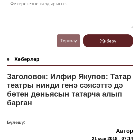
Теркәлү
Җибәрү
Хәбәрләр
Заголовок: Илфир Якупов: Татар
театры нинди генә сәясәттә дә
бөтен дөньясын татарча алып
барган
Бүлешү:
Автор
21 мая 2018 - 07:14