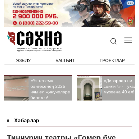
ЯЗЫЛУ
БАШ БИТ
ПРОЕКТЛАР
«Үз телем»
«Диварлар ни
бәйгесенең 2026
сөйли?» - Тукай
нчы ел җиңүчеләре
музеена 40 ел!
билгеле!
Хәбәрләр
Тинчурин театры «Гомер буе