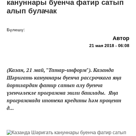
кануннары буенча фатир сатып
алып булачак
Бүлешү:
Автор
21 мая 2018 - 06:08
(Казан, 21 май, "Татар-информ"). Казанда
Шәригать кануннары буенча рассрочкага яңа
йортлардан фатир сатып алу буенча
үзенчәлекле программа эшли башлады. Яңа
программада ипотека кредиты һәм процент
д...