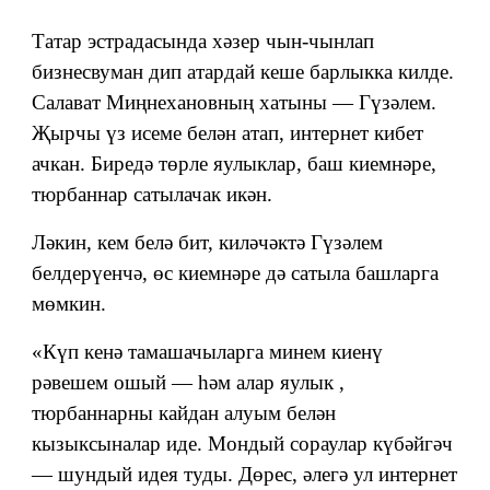
Татар эстрадасында хәзер чын-чынлап
бизнесвуман дип атардай кеше барлыкка килде.
Салават Миңнехановның хатыны — Гүзәлем.
Җырчы үз исеме белән атап, интернет кибет
ачкан. Биредә төрле яулыклар, баш киемнәре,
тюрбаннар сатылачак икән.
Ләкин, кем белә бит, киләчәктә Гүзәлем
белдерүенчә, өс киемнәре дә сатыла башларга
мөмкин.
«Күп кенә тамашачыларга минем киенү
рәвешем ошый — һәм алар яулык ,
тюрбаннарны кайдан алуым белән
кызыксыналар иде. Мондый сораулар күбәйгәч
— шундый идея туды. Дөрес, әлегә ул интернет