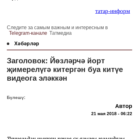
татар-информ
Следите за самым важным и интересным в
Telegram-канале
Татмедиа
Хәбәрләр
Заголовок: Йөзләрчә йорт
җимерелүгә китергән буа китүе
видеога эләккән
Бүлешү:
Автор
21 мая 2018 - 06:22
Туннельдән чыккан көчле су агымы юлындагы