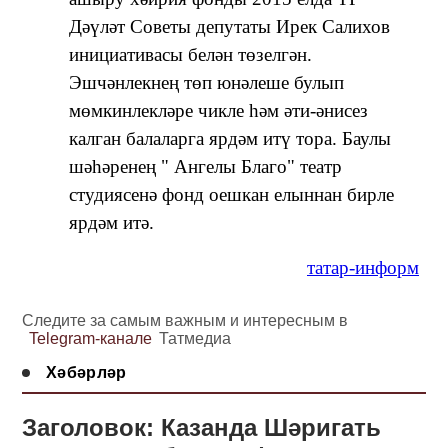
Дәүләт Советы депутаты Ирек Салихов
инициативасы белән төзелгән.
Эшчәнлекнең төп юнәлеше булып
мөмкинлекләре чикле һәм әти-әнисез
калган балаларга ярдәм итү тора. Баулы
шәһәренең " Ангелы Благо" театр
студиясенә фонд оешкан елыннан бирле
ярдәм итә.
татар-информ
Следите за самым важным и интересным в
Telegram-канале
Татмедиа
Хәбәрләр
Заголовок: Казанда Шәригать