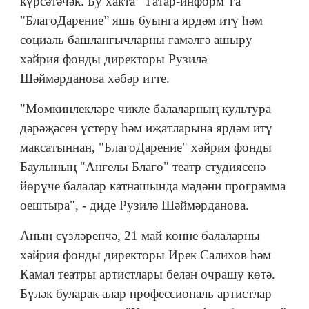
күрсәтәчәк. Бу хакта "Татар-информ"га
"БлагоДарение” яшь буынга ярдәм итү һәм
социаль башлангычларны гамәлгә ашыру
хәйрия фонды директоры Рузилә
Шәймәрданова хәбәр итте.
"Мөмкинлекләре чикле балаларның культура
дәрәҗәсен үстерү һәм иҗатларына ярдәм итү
максатыннан, "БлагоДарение" хәйрия фонды
Баулының "Ангелы Благо" театр студиясенә
йөрүче балалар катнашында мәдәни программа
оештыра", - диде Рузилә Шәймәрданова.
Аның сүзләренчә, 21 май көнне балаларны
хәйрия фонды директоры Ирек Салихов һәм
Камал театры артистлары белән очрашу көтә.
Бүләк буларак алар профессиональ артистлар