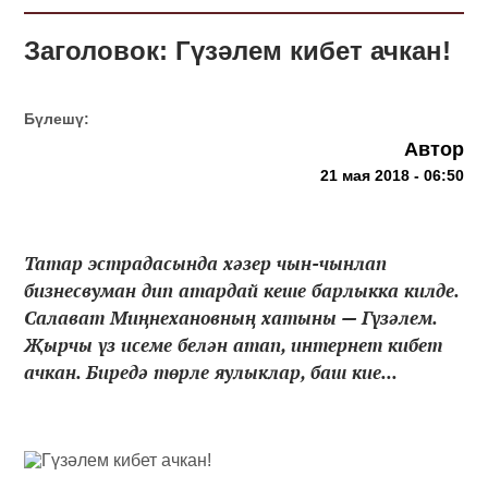
Заголовок: Гүзәлем кибет ачкан!
Бүлешү:
Автор
21 мая 2018 - 06:50
Татар эстрадасында хәзер чын-чынлап
бизнесвуман дип атардай кеше барлыкка килде.
Салават Миңнехановның хатыны — Гүзәлем.
Җырчы үз исеме белән атап, интернет кибет
ачкан. Биредә төрле яулыклар, баш кие...