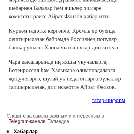
шәһәрнең Балалар һәм яшьләр эшләре
комитеты рәисе Айрат Фәизов хәбәр итте.
Күркәм гадәткә кергәнчә, Кремль яр буенда
оештырылачак бәйрәмдә Россиянең популяр
башкаручысы Ханна чыгыш ясар дип көтелә.
Чара кысаларында иң яхшы укучыларга,
Бөтенроссия һәм Халыкара олимпиадаларга
җиңүчеләргә, шулай ук педагогларга бүләкләр
тапшырылачак, дип искәртте Айрат Фәизов.
татар-информ
Следите за самым важным и интересным в
Telegram-канале
Татмедиа
Хәбәрләр