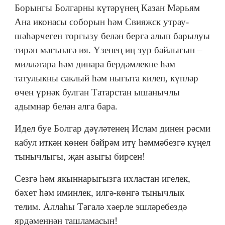
Борынгы Болгарны күтәрүнең Казан Мәрьям
Ана иконасы соборын һәм Свияжск утрау-
шәһәрчеген торгызу белән бергә алып барылуы
тирән мәгънәгә ия. Үзенең иң зур байлыгын –
милләтара һәм динара бердәмлекне һәм
татулыкны саклый һәм ныгыта килеп, күпләр
өчен үрнәк булган Татарстан ышанычлы
адымнар белән алга бара.
Идел буе Болгар дәүләтенең Ислам динен рәсми
кабул иткән көнен бәйрәм итү һәммәбезгә күңел
тынычлыгы, җан азыгы бирсен!
Сезгә һәм якыннарыгызга ихластан игелек,
бәхет һәм иминлек, илгә-көнгә тынычлык
телим. Аллаһы Тәгалә хәерле эшләребездә
ярдәменнән ташламасын!