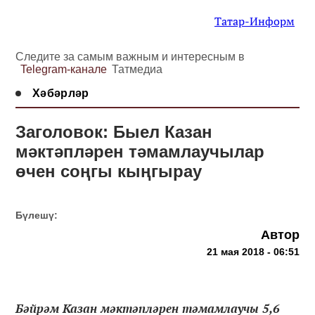
Татар-Информ
Следите за самым важным и интересным в
Telegram-канале
Татмедиа
Хәбәрләр
Заголовок: Быел Казан
мәктәпләрен тәмамлаучылар
өчен соңгы кыңгырау
Бүлешү:
Автор
21 мая 2018 - 06:51
Бәйрәм Казан мәктәпләрен тәмамлаучы 5,6