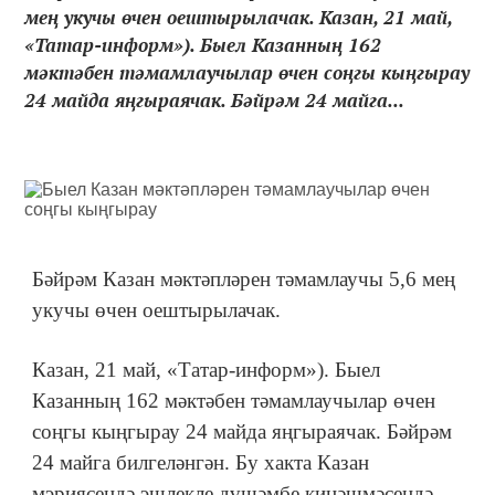
мең укучы өчен оештырылачак. Казан, 21 май,
«Татар-информ»). Быел Казанның 162
мәктәбен тәмамлаучылар өчен соңгы кыңгырау
24 майда яңгыраячак. Бәйрәм 24 майга...
Бәйрәм Казан мәктәпләрен тәмамлаучы 5,6 мең
укучы өчен оештырылачак.
Казан, 21 май, «Татар-информ»). Быел
Казанның 162 мәктәбен тәмамлаучылар өчен
соңгы кыңгырау 24 майда яңгыраячак. Бәйрәм
24 майга билгеләнгән. Бу хакта Казан
мэриясендә эшлекле дүшәмбе киңәшмәсендә