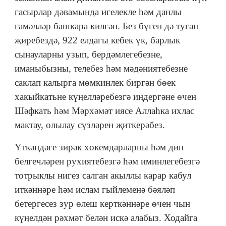
гасырлар дәвамында игелекле һәм данлы
гамәлләр башкара килгән. Без бүген дә туган
җиребездә, 922 елдагы кебек үк, барлык
сынауларны узып, бердәмлегебезне,
иманыбызны, телебез һәм мәдәниятебезне
саклап калырга мөмкинлек биргән бөек
хакыйкатьне күңелләребезгә иңдергәне өчен
Шәфкать һәм Мәрхәмәт иясе Аллаһка ихлас
мактау, олылау сүзләрен җиткерәбез.
Үткәндәге зирәк хөкемдарларны һәм дин
белгечләрен рухиятебезгә һәм иминлегебезгә
тотрыклы нигез салган акыллы карар кабул
иткәннәре һәм ислам гыйлеменә бәяләп
бетергесез зур өлеш керткәннәре өчен чын
күңелдән рәхмәт белән искә алабыз. Ходайга