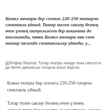
Камал театры бер сезонга 220-250 татарча
спектакль уйный. Татар телен саклау безнең
өчен үзенең актуальлеген бер вакытта да
югалтмады, чөнки Камал театры көн саен
татар телендә спектакльләр уйнады, у...
Камал театры бер сезонга 220-250 татарча
спектакль уйный.
Татар телен саклау безнең өчен үзенең
актуальлеген бер вакытта да югалтмады, чөнки