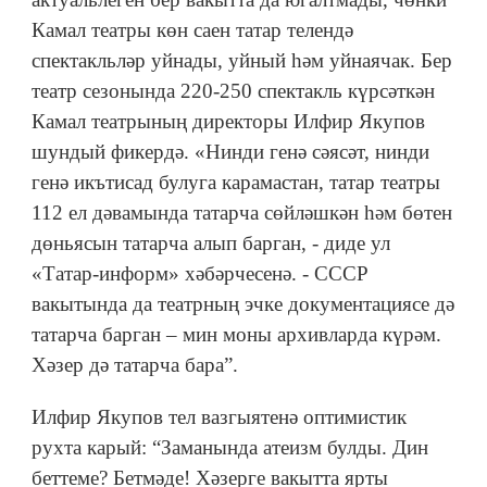
Камал театры көн саен татар телендә
спектакльләр уйнады, уйный һәм уйнаячак. Бер
театр сезонында 220-250 спектакль күрсәткән
Камал театрының директоры Илфир Якупов
шундый фикердә. «Нинди генә сәясәт, нинди
генә икътисад булуга карамастан, татар театры
112 ел дәвамында татарча сөйләшкән һәм бөтен
дөньясын татарча алып барган, - диде ул
«Татар-информ» хәбәрчесенә. - СССР
вакытында да театрның эчке документациясе дә
татарча барган – мин моны архивларда күрәм.
Хәзер дә татарча бара”.
Илфир Якупов тел вазгыятенә оптимистик
рухта карый: “Заманында атеизм булды. Дин
беттеме? Бетмәде! Хәзерге вакытта ярты