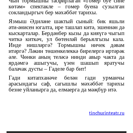
Чын тормышны тасфирлаган «Гомер буе сине
көтәм» спектакле – гомер буена сузылган
сокландыргыч бер мәхәббәт тарихы.
Язмыш Әдиләне шактый сыный: бик яшьли
әти-әнисен югалта, ире ташлап китә, эшеннән дә
кыскарталар. Бердәнбер кызы да кияүгә чыгып
читкә киткәч, ул бөтенләй берьялгызы кала.
Инде нишләргә? Тормышны ничек дәвам
итәргә? Ләкин төшенкелеккә бирелергә иртәрәк
әле. Чөнки аның теләсә нинди авыр чакта да
ярдәмгә ашыгучы, үзен шашып яратучы
балачак дусты – Гаделе бар бит!
Гади китапханәче белән гади урманчы
арасындагы саф, сагышлы мәхәббәт тарихы
безне уйланырга да, елмаерга да мәҗбүр итә.
tinchurinteatr.ru