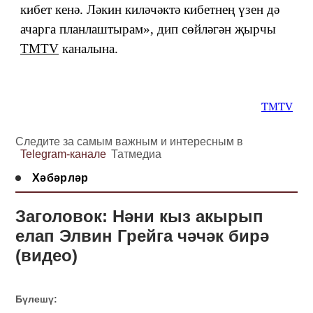
кибет кенә. Ләкин киләчәктә кибетнең үзен дә
ачарга планлаштырам», дип сөйләгән җырчы
TMTV
каналына.
TMTV
Следите за самым важным и интересным в
Telegram-канале
Татмедиа
Хәбәрләр
Заголовок: Нәни кыз акырып
елап Элвин Грейга чәчәк бирә
(видео)
Бүлешү: