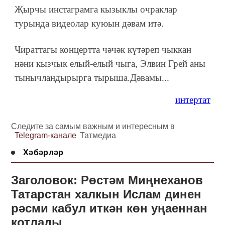
Җырчы инстаграмга кызыклы очраклар
турында видеолар куюын дәвам итә.
Чираттагы концертта чәчәк күтәреп чыккан
нәни кызчык елый-елый чыга, Элвин Грей аны
тынычландырырга тырыша.Дәвамы...
интертат
Следите за самым важным и интересным в
Telegram-канале
Татмедиа
Хәбәрләр
Заголовок: Рөстәм Миңнеханов
Татарстан халкын Ислам динен
рәсми кабул иткән көн уңаеннан
котлады