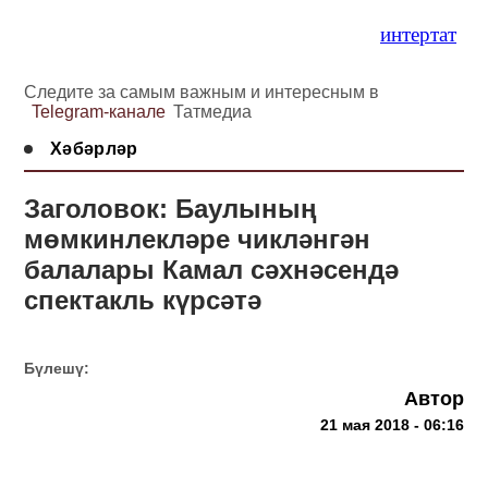
интертат
Следите за самым важным и интересным в
Telegram-канале
Татмедиа
Хәбәрләр
Заголовок: Баулының
мөмкинлекләре чикләнгән
балалары Камал сәхнәсендә
спектакль күрсәтә
Бүлешү:
Автор
21 мая 2018 - 06:16