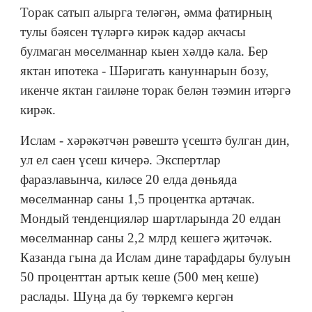
Торак сатып алырга теләгән, әмма фатирның
тулы бәясен түләргә кирәк кадәр акчасы
булмаган мөселманнар кыен хәлдә кала. Бер
яктан ипотека - Шәригать кануннарын бозу,
икенче яктан гаиләне торак белән тәэмин итәргә
кирәк.
Ислам - хәрәкәтчән рәвештә үсештә булган дин,
ул ел саен үсеш кичерә. Экспертлар
фаразлавынча, киләсе 20 елда дөньяда
мөселманнар саны 1,5 процентка артачак.
Мондый тенденцияләр шартларында 20 елдан
мөселманнар саны 2,2 млрд кешегә җитәчәк.
Казанда гына да Ислам дине тарафдары булуын
50 проценттан артык кеше (500 мең кеше)
раслады. Шуңа да бу төркемгә кергән