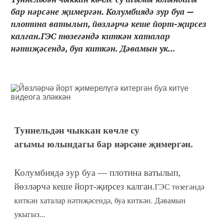
бар нәрсәне җимергән. Колумбиядә зур буа —
плотина ватылып, йөзләрчә кеше йорт-җирсез
калган.ГЭС төзегәндә киткән хаталар
нәтиҗәсендә, буа киткән. Дәвамын ук...
Туннельдән чыккан көчле су
агымы юлындагы бар нәрсәне җимергән.
Колумбиядә зур буа — плотина ватылып,
йөзләрчә кеше йорт-җирсез калган.
ГЭС төзегәндә
киткән хаталар нәтиҗәсендә, буа киткән. Дәвамын
укыгыз...