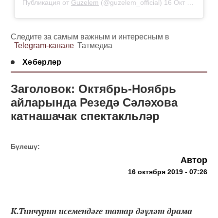
Публикация от
Guzelem
(@guzelem_official)
16 Окт 2019 в 12:19 PDT
Следите за самым важным и интересным в
Telegram-канале
Татмедиа
Хәбәрләр
Заголовок: Октябрь-Ноябрь
айларында Резедә Сәләхова
катнашачак спектакльләр
Бүлешү:
Автор
16 октября 2019 - 07:26
К.Тинчурин исемендәге татар дәүләт драма