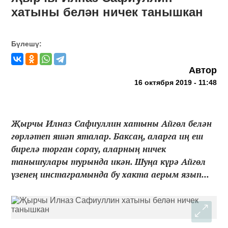
хатыны белән ничек танышкан
Бүлешү:
Автор
16 октября 2019 - 11:48
Җырчы Илназ Сафиуллин хатыны Айгөл белән
гөрләтеп яшәп яталар. Баксаң, аларга иң еш
бирелә торган сорау, аларның ничек
танышулары турында икән. Шуңа күрә Айгөл
үзенең инстаграмында бу хакта аерым язып...