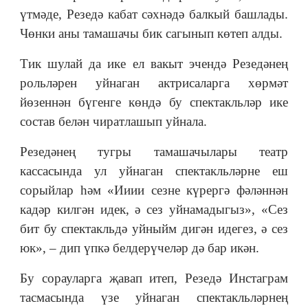
үтмәде, Резедә кабат сәхнәдә балкый башлады.
Чөнки аны тамашачы бик сагынып көтеп алды.
Тик шулай да ике ел вакыт эчендә Резедәнең
рольләрен уйнаган актрисаларга хөрмәт
йөзеннән бүгенге көндә бу спектакльләр ике
состав белән чиратлашып уйнала.
Резедәнең тугры тамашачылары театр
кассасында ул уйнаган спектакльләрне еш
сорыйлар һәм «Ииии сезне күрергә фәләннән
кадәр килгән идек, ә сез уйнамадыгыз», «Сез
бит бу спектакльдә уйныйм дигән идегез, ә сез
юк», – дип үпкә белдерүчеләр дә бар икән.
Бу сорауларга җавап итеп, Резедә Инстаграм
тасмасында үзе уйнаган спектакльләрнең