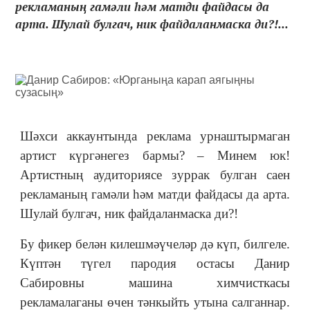
рекламаның гамәли һәм матди файдасы да
арта. Шулай булгач, ник файдаланмаска ди?!...
Шәхси аккаунтында реклама урнаштырмаган
артист күргәнегез бармы? – Минем юк!
Артистның аудиториясе зуррак булган саен
рекламаның гамәли һәм матди файдасы да арта.
Шулай булгач, ник файдаланмаска ди?!
Бу фикер белән килешмәүчеләр дә күп, билгеле.
Күптән түгел пародия остасы Данир
Сабировны машина химчисткасы
рекламалаганы өчен тәнкыйть утына салганнар.