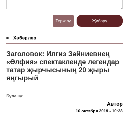
Теркәлү
Җибәрү
Хәбәрләр
Заголовок: Илгиз Зәйниевнең
«Әлфия» спектаклендә легендар
татар җырчысының 20 җыры
яңгырый
Бүлешү:
Автор
16 октября 2019 - 10:28