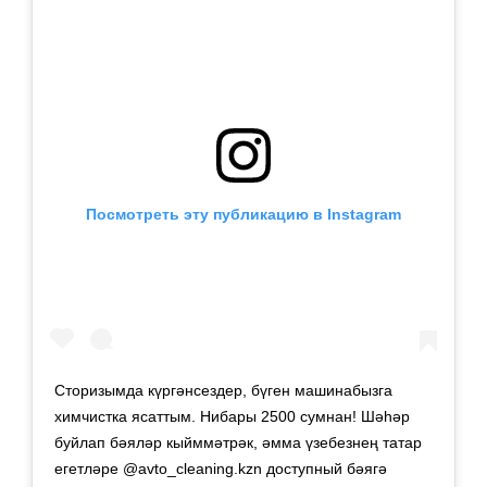
Посмотреть эту публикацию в Instagram
Сторизымда күргәнсездер, бүген машинабызга
химчистка ясаттым. Нибары 2500 сумнан! Шәһәр
буйлап бәяләр кыйммәтрәк, әмма үзебезнең татар
егетләре @avto_cleaning.kzn доступный бәягә