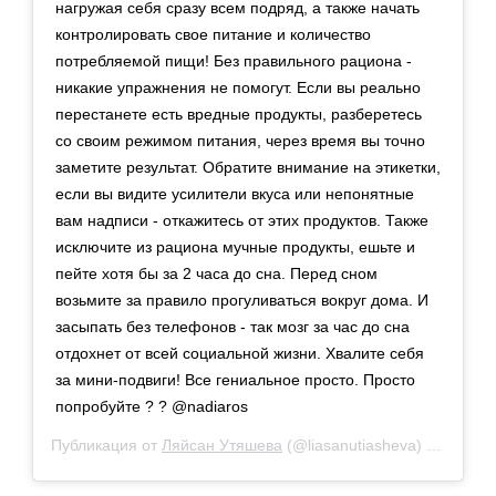
нагружая себя сразу всем подряд, а также начать
контролировать свое питание и количество
потребляемой пищи! Без правильного рациона -
никакие упражнения не помогут. Если вы реально
перестанете есть вредные продукты, разберетесь
со своим режимом питания, через время вы точно
заметите результат. Обратите внимание на этикетки,
если вы видите усилители вкуса или непонятные
вам надписи - откажитесь от этих продуктов. Также
исключите из рациона мучные продукты, ешьте и
пейте хотя бы за 2 часа до сна. Перед сном
возьмите за правило прогуливаться вокруг дома. И
засыпать без телефонов - так мозг за час до сна
отдохнет от всей социальной жизни. Хвалите себя
за мини-подвиги! Все гениальное просто. Просто
попробуйте ? ? @nadiaros
Публикация от
Ляйсан Утяшева
(@liasanutiasheva)
15 Окт 20