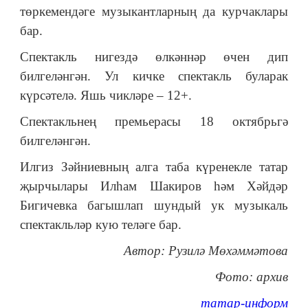
төркемендәге музыкантларның да курчаклары
бар.
Спектакль нигездә өлкәннәр өчен дип
билгеләнгән. Ул кичке спектакль буларак
күрсәтелә. Яшь чикләре – 12+.
Спектакльнең премьерасы 18 октябрьгә
билгеләнгән.
Илгиз Зәйниевның алга таба күренекле татар
җырчылары Илһам Шакиров һәм Хәйдәр
Бигичевка багышлап шундый ук музыкаль
спектакльләр кую теләге бар.
Автор: Рузилә Мөхәммәтова
Фото: архив
татар-информ