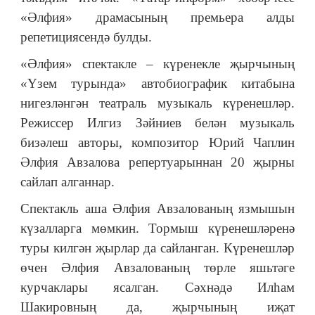
«Әлфия
»
драмасының премьера алды
репетициясендә булды.
«Әлфия
»
спектакле – күренекле җырчының
«Үзем турында
»
автобиографик китабына
нигезләнгән театраль музыкаль күренешләр.
Режиссер Илгиз Зәйниев белән музыкаль
бизәлеш авторы, композитор Юрий Чаплин
Әлфия Авзалова репертуарыннан 20 җырны
сайлап алганнар.
Спектакль аша Әлфия Авзалованың язмышын
күзалларга мөмкин. Тормыш күренешләренә
туры килгән җырлар да сайланган. Күренешләр
өчен Әлфия Авзалованың төрле яшьтәге
курчаклары ясалган. Сәхнәдә Илһам
Шакировның да, җырчының иҗат