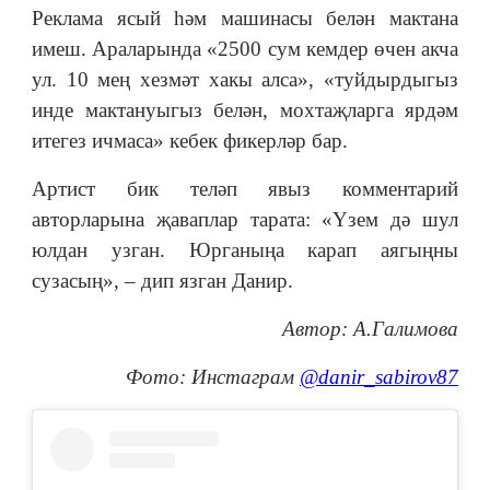
Реклама ясый һәм машинасы белән мактана
имеш. Араларында «2500 сум кемдер өчен акча
ул. 10 мең хезмәт хакы алса», «туйдырдыгыз
инде мактануыгыз белән, мохтаҗларга ярдәм
итегез ичмаса» кебек фикерләр бар.
Артист бик теләп явыз комментарий
авторларына җаваплар тарата: «Үзем дә шул
юлдан узган. Юрганыңа карап аягыңны
сузасың», – дип язган Данир.
Автор: А.Галимова
Фото: Инстаграм
@danir_sabirov87