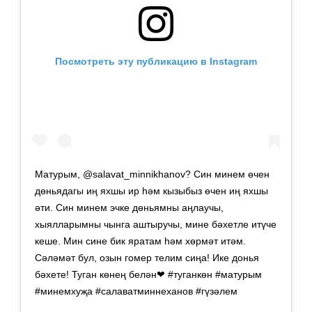
Посмотреть эту публикацию в Instagram
Матурым, @salavat_minnikhanov? Син минем өчен
дөньядагы иң яхшы ир һәм кызыбыз өчен иң яхшы
әти. Син минем эчке дөньямны аңлаучы,
хыялларымны чынга аштыручы, мине бәхетле итүче
кеше. Мин сине бик яратам һәм хөрмәт итәм.
Сәләмәт бул, озын гомер телим сиңа! Ике донья
бәхете! Туган көнең белән❤ #туганкөн #матурым
#минемхуҗа #салаватминнеханов #гүзәлем