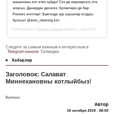
машинаны ялт итеп куйды! Сез дә мөрәҗәгать итә
аласыз. Данирдан дисәгез, бүләкләре дә бар.
Рәхмәт, егетләр! Эшегездә зур уңышлар юлдаш
булсын! @avto_cleaning.kzn
Публикация от
Данир Сабиров
(@danir_sabirov87)
15 Окт 20
Следите за самым важным и интересным в
Telegram-канале
Татмедиа
Хәбәрләр
Заголовок: Салават
Миннехановны котлыйбыз!
Бүлешү:
Автор
16 октября 2019 - 08:00