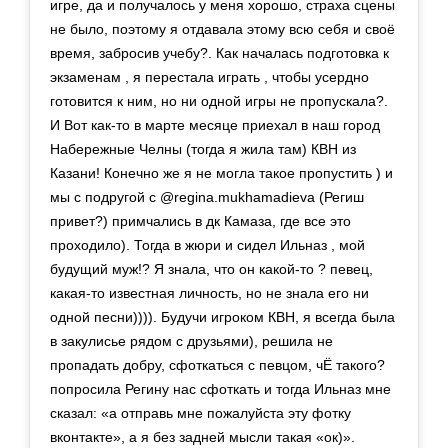
игре, да и получалось у меня хорошо, страха сцены
не было, поэтому я отдавала этому всю себя и своё
время, забросив учебу?. Как началась подготовка к
экзаменам , я перестала играть , чтобы усердно
готовится к ним, но ни одной игры не пропускала?.
И Вот как-то в марте месяце приехал в наш город
Набережные Челны (тогда я жила там) КВН из
Казани! Конечно же я не могла такое пропустить ) и
мы с подругой с @regina.mukhamadieva (Региш
привет?) примчались в дк Камаза, где все это
проходило). Тогда в жюри и сидел Ильназ , мой
будущий муж!? Я знала, что он какой-то ? певец,
какая-то известная личность, но не знала его ни
одной песни)))). Будучи игроком КВН, я всегда была
в закулисье рядом с друзьями), решила не
пропадать добру, сфоткаться с певцом, чЁ такого?
попросила Регину нас сфоткать и тогда Ильназ мне
сказал: «а отправь мне пожалуйста эту фотку
вконтакте», а я без задней мысли такая «ок)».