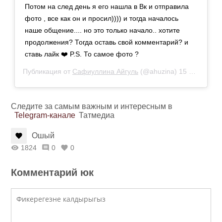
Потом на след день я его нашла в Вк и отправила
фото , все как он и просил)))) и тогда началось
наше общение.... но это только начало.. хотите
продолжения? Тогда оставь свой комментарий? и
ставь лайк ❤️ P.S. То самое фото ?
Публикация от
Сафиуллина Айгуль
(@ahuzina)
15 Окт 2019 в 10:45 PDT
Следите за самым важным и интересным в
Telegram-канале
Татмедиа
Ошый
1824
0
0
Комментарий юк