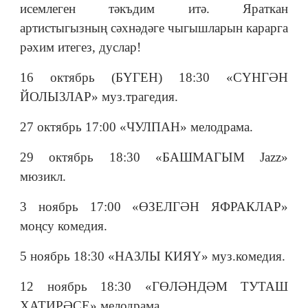
исемлеген тәкъдим итә. Яраткан
артистыгызның сәхнәдәге чыгышларын карарга
рәхим итегез, дуслар!
16 октябрь (БҮГЕН) 18:30 «СҮНГӘН
ЙОЛЫЗЛАР» муз.трагедия.
27 октябрь 17:00 «ЧУЛПАН» мелодрама.
29 октябрь 18:30 «БАШМАГЫМ Jazz»
мюзикл.
3 ноябрь 17:00 «ӨЗЕЛГӘН ЯФРАКЛАР»
моңсу комедия.
5 ноябрь 18:30 «НАЗЛЫ КИЯҮ» муз.комедия.
12 ноябрь 18:30 «ГӨЛӘНДӘМ ТУТАШ
ХАТИРӘСЕ» мелодрама.