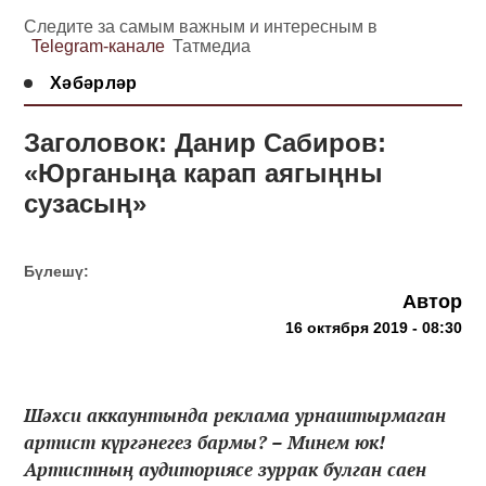
Следите за самым важным и интересным в
Telegram-канале
Татмедиа
Хәбәрләр
Заголовок: Данир Сабиров:
«Юрганыңа карап аягыңны
сузасың»
Бүлешү:
Автор
16 октября 2019 - 08:30
Шәхси аккаунтында реклама урнаштырмаган
артист күргәнегез бармы? – Минем юк!
Артистның аудиториясе зуррак булган саен