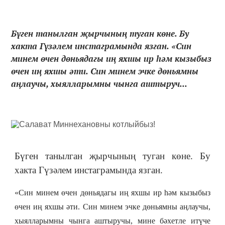
Бүген танылган җырчының туган көне. Бу
хакта Гүзәлем инстаграмында язган. «Cин
минем өчен дөньядагы иң яхшы ир һәм кызыбыз
өчен иң яхшы әти. Син минем эчке дөньямны
аңлаучы, хыялларымны чынга аштыруч...
Бүген танылган җырчының туган көне. Бу
хакта Гүзәлем инстаграмында язган.
«Cин минем өчен дөньядагы иң яхшы ир һәм кызыбыз
өчен иң яхшы әти. Син минем эчке дөньямны аңлаучы,
хыялларымны чынга аштыручы, мине бәхетле итүче