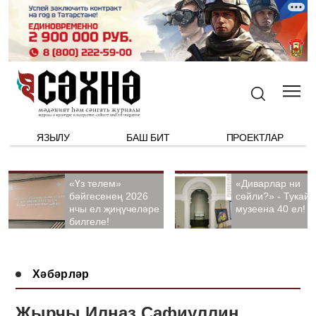
ЯЗЫЛУ
БАШ БИТ
ПРОЕКТЛАР
«Үз телем»
«Диварлар ни
бәйгесенең 2026
сөйли?» - Тукай
нчы ел җиңүчеләре
музеена 40 ел!
билгеле!
Хәбәрләр
Җырчы Илназ Сафиуллин