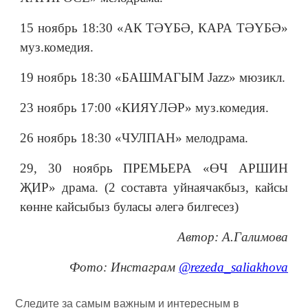
15 ноябрь 18:30 «АК ТӘҮБӘ, КАРА ТӘҮБӘ»
муз.комедия.
19 ноябрь 18:30 «БАШМАГЫМ Jazz» мюзикл.
23 ноябрь 17:00 «КИЯҮЛӘР» муз.комедия.
26 ноябрь 18:30 «ЧУЛПАН» мелодрама.
29, 30 ноябрь ПРЕМЬЕРА «ӨЧ АРШИН
ҖИР» драма. (2 составта уйнаячакбыз, кайсы
көнне кайсыбыз буласы әлегә билгесез)
Автор: А.Галимова
Фото: Инстаграм
@rezeda_saliakhova
Следите за самым важным и интересным в