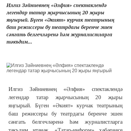
Илгиз Зәйниевнең «Әлфия» спектаклендә
легендар татар җырчысының 20 җыры
яңгырый. Бүген «Әкият» курчак театрының
баш режиссеры бу театрдагы беренче эшен
сәнгать белгечләренә һәм журналистларга
тәкъдим...
Илгиз Зәйниевнең «Әлфия
»
спектаклендә
легендар татар җырчысының 20 җыры
яңгырый. Бүген «Әкият
»
курчак театрының
баш режиссеры бу театрдагы беренче эшен
сәнгать белгечләренә һәм журналистларга
тәкъдим итәчәк. «Татар-информ
»
хәбәрчесе