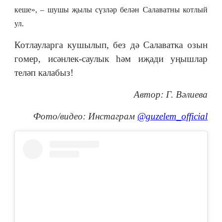
кеше
», – шушы җылы сүзләр белән Салаватны котлый
ул.
Котлауларга кушылып, без дә Салаватка озын
гомер, исәнлек-саулык һәм иҗади уңышлар
теләп калабыз!
Автор: Г. Вәлиева
Фото/видео: Инстаграм
@guzelem_official