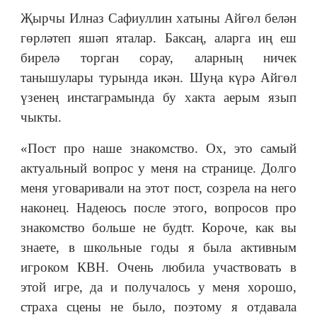
Җырчы Илназ Сафиуллин хатыны Айгөл белән
гөрләтеп яшәп яталар. Баксаң, аларга иң еш
бирелә торган сорау, аларның ничек
танышулары турында икән. Шуңа күрә Айгөл
үзенең инстаграмында бу хакта аерым язып
чыкты.
«Пост про наше знакомство. Ох, это самый
актуальный вопрос у меня на странице. Долго
меня уговаривали на этот пост, созрела на него
наконец. Надеюсь после этого, вопросов про
знакомство больше не будtт. Короче, как вы
знаете, в школьные годы я была активным
игроком КВН. Очень любила участвовать в
этой игре, да и получалось у меня хорошо,
страха сцены не было, поэтому я отдавала