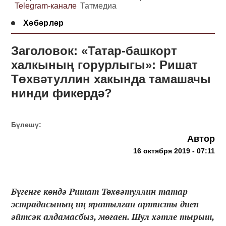
Telegram-канале
Татмедиа
Хәбәрләр
Заголовок: «Татар-башкорт
халкының горурлыгы»: Ришат
Төхвәтуллин хакында тамашачы
нинди фикердә?
Бүлешү:
Автор
16 октября 2019 - 07:11
Бүгенге көндә Ришат Төхвәтуллин татар
эстрадасының иң яратылган артисты диеп
әйтсәк алдамасбыз, мөгаен. Шул хәтле тырыш,