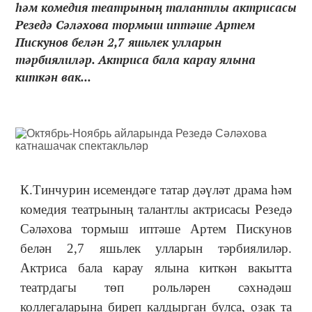
һәм комедия театрының талантлы актрисасы
Резедә Сәләхова тормыш иптәше Артем
Пискунов белән 2,7 яшьлек улларын
тәрбиялиләр. Актриса бала карау ялына
киткән вак...
К.Тинчурин исемендәге татар дәүләт драма һәм
комедия театрының талантлы актрисасы Резедә
Сәләхова тормыш иптәше Артем Пискунов
белән 2,7 яшьлек улларын тәрбиялиләр.
Актриса бала карау ялына киткән вакытта
театрдагы төп рольләрен сәхнәдәш
коллегаларына биреп калдырган булса, озак та