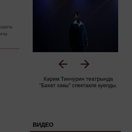
ындагы
анча
Кәрим Тинчурин театрында
"Бәхет хакы" спектакле куелды.
ВИДЕО