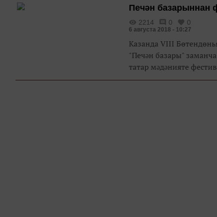
Печән базарыннан 
2214
0
0
6 августа 2018 - 10:27
Казанда VIII Бөтендөн
"Печəн базары" заманча
татар мəдəнияте фестива