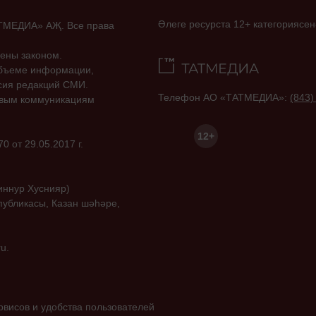
Әлеге ресурста 12+ категориясен
ТАТМЕДИА» АҖ. Все права
ены законом.
объеме информации,
асия редакций СМИ.
Телефон АО «ТАТМЕДИА»:
(843)
совым коммуникациям
12+
 от 29.05.2017 г.
иннур Хуснияр)
публикасы, Казан шәһәре,
u.
висов и удобства пользователей