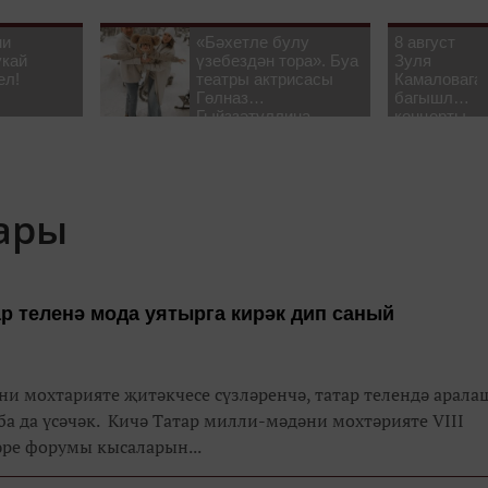
ни
«Бәхетле булу
8 август
укай
үзебездән тора». Буа
Зуля
ел!
театры актрисасы
Камаловага
Гөлназ
багышлау
Гыйззәтуллина-
концерты
Гатауллина белән
узачак
әңгәмә
лары
р теленә мода уятырга кирәк дип саный
и мохтарияте җитәкчесе сүзләренчә, татар телендә арала
илли-мәдәни мохтәрияте VIII
әре форумы кысаларын...