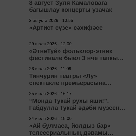
8 август Зуля Камаловага
багышлау концерты узачак
2 августа 2026 - 10:55
«Артист сүзе» сәхифәсе
29 июля 2026 - 12:00
«ӘтнәТуй» фольклор-этник
фестивале быел 3 нче тапкыр
узачак
26 июля 2026 - 11:09
Тинчурин театры «Лу»
спектакле премьерасына
әзерләнә
25 июля 2026 - 16:17
“Монда Тукай рухы яши!”.
Габдулла Тукай әдәби музеена
40 ел
24 июля 2026 - 18:00
«Ай булмаса, йолдыз бар»
телесериалының дәвамы