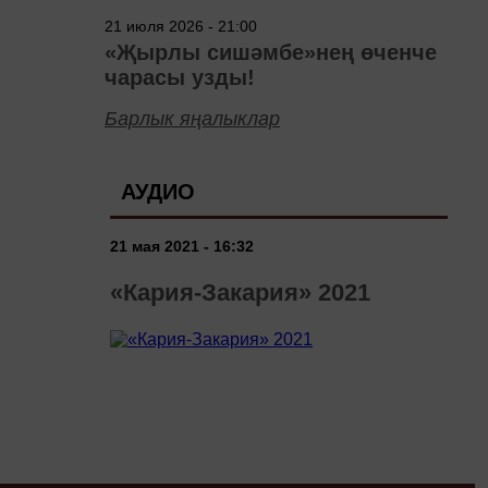
төшерелә!
21 июля 2026 - 21:00
«Җырлы сишәмбе»нең өченче
чарасы узды!
Барлык яңалыклар
АУДИО
21 мая 2021 - 16:32
«Кария-Закария» 2021