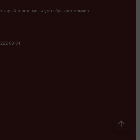
ә карый торган мәгълүмат булырга мөмкин.
 222 09 84