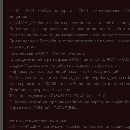
© 2011 - 2026. © «Сәхнә» журналы, 2020. Гамәлгә куючы: «
защищены.
© ТАТМЕДИА. Все материалы, размещенные на сайте, защищ
Перепечатка, воспроизведение и распространение в любом 
размещенной на сайте, возможна только с письменного согл
При поддержке Республиканского агентства по печати и мас
«ТАТМЕДИА».
Наименование СМИ: «Сәхнә» журналы
№ свидетельства о регистрации СМИ, дата: ЭЛ № ФС77 – 69870
выдано Федеральной службой по надзору в сфере связи,
информационных технологий и массовых коммуникаций
ФИО главного редактора: Хуснутдинов Зиннур Зиятдинович (З
Адрес редакции: 420066, Россия Федерациясе, Татарстан Рес
Декабристлар урамы, 2 нче йорт
Телефон редакции: +7 (843) 222-05-40 (доб. 1610)
О фактах коррупции просим сообщать по адресу saxna@mail.r
Учредитель СМИ: АО «ТАТМЕДИА»
Антикоррупционная политика
АО «ТАТМЕДИА» использует «cookie»
для персонализации сер