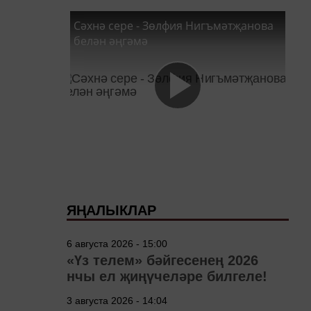
Сәхнә сере - Зөлфия Нигъмәтҗанова
белән әңгәмә
ЯҢАЛЫКЛАР
6 августа 2026 - 15:00
«Үз телем» бәйгесенең 2026
нчы ел җиңүчеләре билгеле!
3 августа 2026 - 14:04