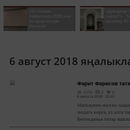
«Үз телем»
«Диварлар 
бәйгесенең 2026 нчы
сөйли?» - Т
ел җиңүчеләре
музеена 40 
билгеле!
6 август 2018 яңалык
Фәрит Фарисов тата
1978
0
0
6 августа 2018 - 12:41
Мәскәүнең милли-мәдән
модага керсә, ул алга таба да үсәчәк. Кичә Татар м
Бөтендөнья татар яшьл