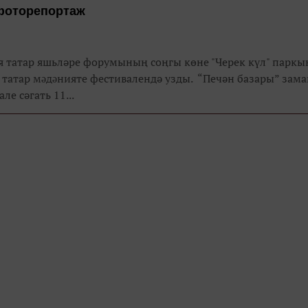
фоторепортаж
ья татар яшьләре форумының соңгы көне "Черек күл" парк
 татар мəдəнияте фестивалендә узды. “Печән базары” зам
ле сәгать 11...