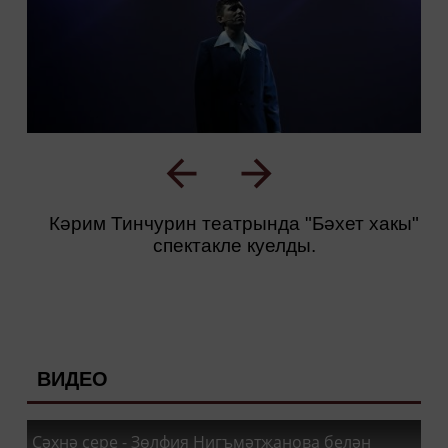
Кәрим Тинчурин театрында "Бәхет хакы"
спектакле куелды.
ВИДЕО
Сәхнә сере - Зөлфия Нигъмәтҗанова белән