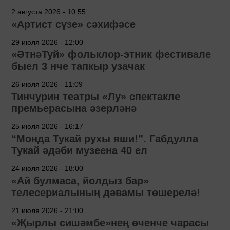
2 августа 2026 - 10:55
«Артист сүзе» сәхифәсе
29 июля 2026 - 12:00
«ӘтнәТуй» фольклор-этник фестивале
быел 3 нче тапкыр узачак
26 июля 2026 - 11:09
Тинчурин театры «Лу» спектакле
премьерасына әзерләнә
25 июля 2026 - 16:17
“Монда Тукай рухы яши!”. Габдулла
Тукай әдәби музеена 40 ел
24 июля 2026 - 18:00
«Ай булмаса, йолдыз бар»
телесериалының дәвамы төшерелә!
21 июля 2026 - 21:00
«Җырлы сишәмбе»нең өченче чарасы