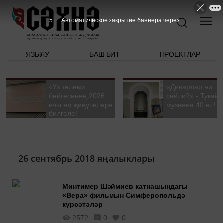
5
Автоматическое закрытие баннера через
ЯЗЫЛУ
БАШ БИТ
ПРОЕКТЛАР
«Үз телем»
«Диварлар ни
бәйгесенең 2026
сөйли?» - Тукай
нчы ел җиңүчеләре
музеена 40 ел!
билгеле!
26 сентябрь 2018 яңалыклары
Минтимер Шәймиев катнашындагы
«Вера» фильмын Симферопольдә
күрсәтәләр
2572
0
0