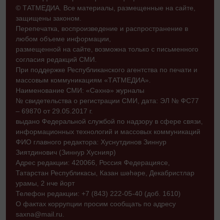
© ТАТМЕДИА. Все материалы, размещенные на сайте,
защищены законом.
Перепечатка, воспроизведение и распространение в
любом объеме информации,
размещенной на сайте, возможна только с письменного
согласия редакций СМИ.
При поддержке Республиканского агентства по печати и
массовым коммуникациям «ТАТМЕДИА».
Наименование СМИ: «Сәхнә» журналы
№ свидетельства о регистрации СМИ, дата: ЭЛ № ФС77
– 69870 от 29.05.2017 г.
выдано Федеральной службой по надзору в сфере связи,
информационных технологий и массовых коммуникаций
ФИО главного редактора: Хуснутдинов Зиннур
Зиятдинович (Зиннур Хуснияр)
Адрес редакции: 420066, Россия Федерациясе,
Татарстан Республикасы, Казан шәһәре, Декабристлар
урамы, 2 нче йорт
Телефон редакции: +7 (843) 222-05-40 (доб. 1610)
О фактах коррупции просим сообщать по адресу
saxna@mail.ru.