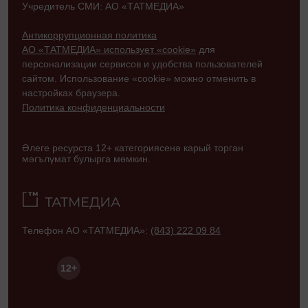
Учредитель СМИ: АО «ТАТМЕДИА»
Антикоррупционная политика
АО «ТАТМЕДИА» использует «cookie»
для
персонализации сервисов и удобства пользователей
сайтом. Использование «cookie» можно отменить в
настройках браузера.
Политика конфиденциальности
Әлеге ресурста 12+ категориясенә карый торган
мәгълүмат булырга мөмкин.
Телефон АО «ТАТМЕДИА»:
(843) 222 09 84
12+