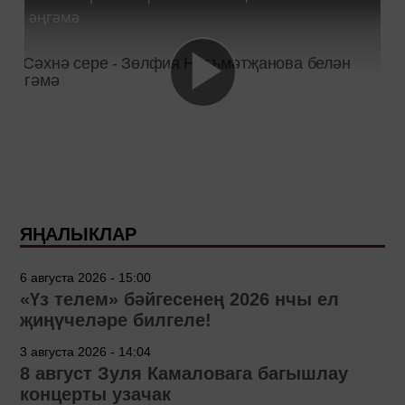
әңгәмә
ЯҢАЛЫКЛАР
6 августа 2026 - 15:00
«Үз телем» бәйгесенең 2026 нчы ел
җиңүчеләре билгеле!
3 августа 2026 - 14:04
8 август Зуля Камаловага багышлау
концерты узачак