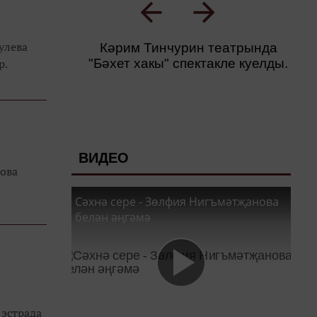
улева
Кәрим Тинчурин театрында
р.
"Бәхет хакы" спектакле куелды.
ВИДЕО
ова
Сәхнә сере - Зөлфия Нигъмәтҗанова
белән әңгәмә
эстрада