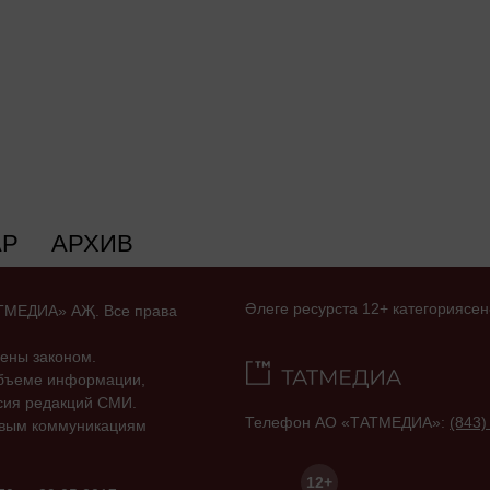
АР
АРХИВ
Әлеге ресурста 12+ категориясен
ТАТМЕДИА» АҖ. Все права
ены законом.
объеме информации,
асия редакций СМИ.
Телефон АО «ТАТМЕДИА»:
(843)
совым коммуникациям
12+