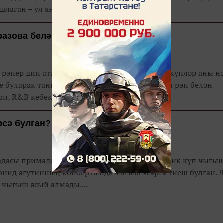
лаган – ул яңа...
разова белән нәрсә бәйли ?
 рэпер дип атаганын яратып бетерми. Ләкин күпләр аны н
е буларак танып беләләр. Искәндәр чынлыкта рэп белән
п, R&B кебек жанрла...
рсә булган?
радасы примадоннасы Алла Пугачева сәхнәдә бик күп чыгы
еонид агутинның конөертында чыгыш ясарга тиеш булган. 
 чыгыш ясый алмады....