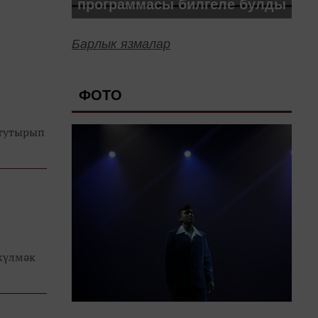
программасы билгеле булды
Барлык язмалар
ФОТО
 тутырып
 күлмәк