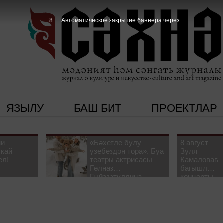
7
Автоматическое закрытие баннера через
ЯЗЫЛУ
БАШ БИТ
ПРОЕКТЛАР
ни
«Бәхетле булу
8 август
укай
үзебездән тора». Буа
Зуля
ел!
театры актрисасы
Камаловага
Гөлназ
багышлау
Гыйззәтуллина-
концерты
Гатауллина белән
узачак
әңгәмә