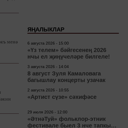
ЯҢАЛЫКЛАР
әкъ менә
6 августа 2026 - 15:00
«Үз телем» бәйгесенең 2026
нчы ел җиңүчеләре билгеле!
3 августа 2026 - 14:04
8 август Зуля Камаловага
багышлау концерты узачак
2 августа 2026 - 10:55
ш
«Артист сүзе» сәхифәсе
Ләкин
29 июля 2026 - 12:00
«ӘтнәТуй» фольклор-этник
фестивале быел 3 нче тапкыр