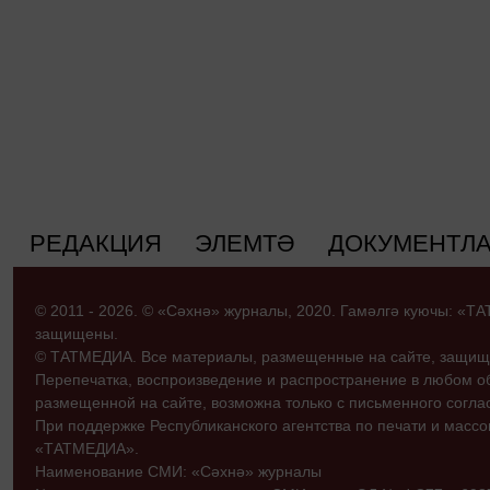
РЕДАКЦИЯ
ЭЛЕМТӘ
ДОКУМЕНТЛ
© 2011 - 2026. © «Сәхнә» журналы, 2020. Гамәлгә куючы: «
защищены.
© ТАТМЕДИА. Все материалы, размещенные на сайте, защищ
Перепечатка, воспроизведение и распространение в любом 
размещенной на сайте, возможна только с письменного согл
При поддержке Республиканского агентства по печати и мас
«ТАТМЕДИА».
Наименование СМИ: «Сәхнә» журналы