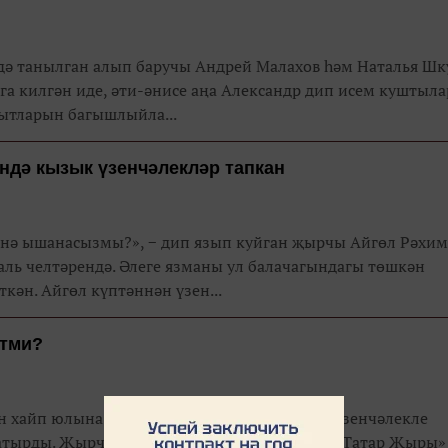
дә танылган алып баручы Андрей Малахов һәм Наталья Шк
га килгән иде, әти-әнисе аңа Александр дип исем куштыла
кытларын багышлыйла...
ндә кызык үзенчәлекләр тапкан
нә ышанасызмы?», − дип язып куйган җырчы Айгөл Рәхим
аль челтәрендә. Әлеге язманы ул балачагындагы төшкән
ткән. Айгөл күптәннән үзен...
итми?
йп юлына баскан. Әле күптән түгел генә үзенчәлекле
атырды. Җырчы декабрьдә узачак Халыкара «Татар Җыры» 