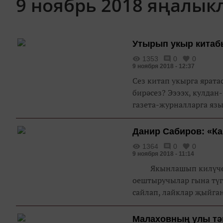
9 ноябрь 2018 яңалык
Утырып укыр кита
1353
0
0
9 ноября 2018 - 12:37
Сез китап укырга ярат
бирәсез? Ээээх, кулдан
газета-журналларга язы
Данир Сабиров: «Ка
1364
0
0
9 ноября 2018 - 11:14
Якынлашып килүче Ха
оештыручылар гына түг
сайлап, лайклар җыйган
Малаховның улы тә