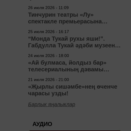
узачак
26 июля 2026 - 11:09
Тинчурин театры «Лу»
спектакле премьерасына
әзерләнә
25 июля 2026 - 16:17
“Монда Тукай рухы яши!”.
Габдулла Тукай әдәби музеена
40 ел
24 июля 2026 - 18:00
«Ай булмаса, йолдыз бар»
телесериалының дәвамы
төшерелә!
21 июля 2026 - 21:00
«Җырлы сишәмбе»нең өченче
чарасы узды!
Барлык яңалыклар
АУДИО