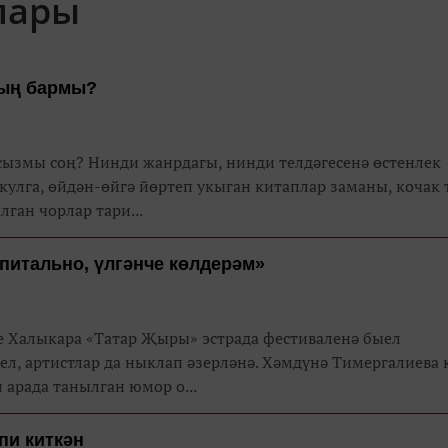
лары
бың бармы?
асызмы соң? Нинди жанрдагы, нинди телдәгесенә өстенлек
-кулга, өйдән-өйгә йөртеп укыган китаплар заманы, кочак
лган чорлар тари...
питально, үлгәнче көлдерәм»
лыкара «Татар Җыры» эстрада фестиваленә быел
ел, артистлар да ныклап әзерләнә. Хәмдүнә Тимергалиева
 арада танылган юмор о...
пи киткән