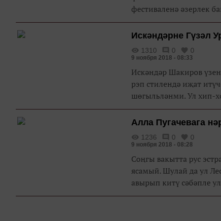
фестиваленә әзерлек баш
Искәндәрне Гүзәл У
1310
0
0
9 ноября 2018 - 08:33
Искәндәр Шакиров үзен
рэп стилендә иҗат итүч
шөгыльләнми. Ул хип-хо
Алла Пугачевага нә
1236
0
0
9 ноября 2018 - 08:28
Соңгы вакытта рус эст
ясамый. Шулай да ул Л
авырып китү сәбәпле ул