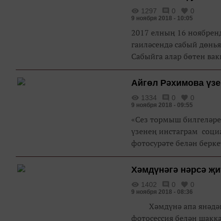
1297
0
0
9 ноября 2018 - 10:05
2017 елның 16 ноябрен
гаиләсендә сабый дөнья
Сабыйга алар бөтен ва
Айгөл Рәхимова үзе
1334
0
0
9 ноября 2018 - 09:55
«Сез тормыш билгеләре
үзенең инстаграм соци
фотосурәте белән берке
Хәмдүнәгә нәрсә җ
1402
0
0
9 ноября 2018 - 08:36
Хәмдүнә апа янәдән ха
фотосессия белән шакк