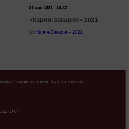
21 мая 2021 - 16:32
«Кария-Закария» 2021
ә карый торган мәгълүмат булырга мөмкин.
 222 09 84