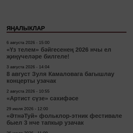
ЯҢАЛЫКЛАР
6 августа 2026 - 15:00
«Үз телем» бәйгесенең 2026 нчы ел
җиңүчеләре билгеле!
3 августа 2026 - 14:04
8 август Зуля Камаловага багышлау
концерты узачак
2 августа 2026 - 10:55
«Артист сүзе» сәхифәсе
29 июля 2026 - 12:00
«ӘтнәТуй» фольклор-этник фестивале
быел 3 нче тапкыр узачак