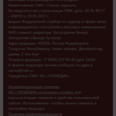
Наименование СМИ: «Сәхнә» журналы
№ свидетельства о регистрации СМИ, дата: ЭЛ № ФС77
– 69870 от 29.05.2017 г.
выдано Федеральной службой по надзору в сфере связи,
информационных технологий и массовых коммуникаций
ФИО главного редактора: Хуснутдинов Зиннур
Зиятдинович (Зиннур Хуснияр)
Адрес редакции: 420066, Россия Федерациясе,
Татарстан Республикасы, Казан шәһәре, Декабристлар
урамы, 2 нче йорт
Телефон редакции: +7 (843) 222-05-40 (доб. 1610)
О фактах коррупции просим сообщать по адресу
saxna@mail.ru.
Учредитель СМИ: АО «ТАТМЕДИА»
Антикоррупционная политика
АО «ТАТМЕДИА» использует «cookie»
для
персонализации сервисов и удобства пользователей
сайтом. Использование «cookie» можно отменить в
настройках браузера.
Политика конфиденциальности