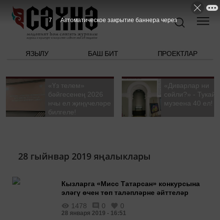
7
Автоматическое закрытие баннера через
ЯЗЫЛУ
БАШ БИТ
ПРОЕКТЛАР
«Үз телем»
«Диварлар ни
бәйгесенең 2026
сөйли?» - Тукай
нчы ел җиңүчеләре
музеена 40 ел!
билгеле!
28 гыйнвар 2019 яңалыклары
Кызларга «Мисс Татарсан» конкурсына
эләгү өчен төп таләпләрне әйттеләр
1478
0
0
28 января 2019 - 16:51