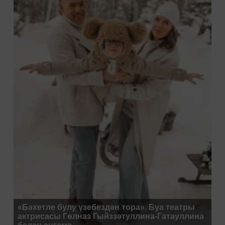
«Бәхетле булу үзебездән тора». Буа театры
актрисасы Гөлназ Гыйззәтуллина-Гатауллина