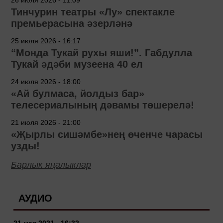
26 июля 2026 - 11:09
Тинчурин театры «Лу» спектакле
премьерасына әзерләнә
25 июля 2026 - 16:17
“Монда Тукай рухы яши!”. Габдулла
Тукай әдәби музеена 40 ел
24 июля 2026 - 18:00
«Ай булмаса, йолдыз бар»
телесериалының дәвамы төшерелә!
21 июля 2026 - 21:00
«Җырлы сишәмбе»нең өченче чарасы
узды!
Барлык яңалыклар
АУДИО