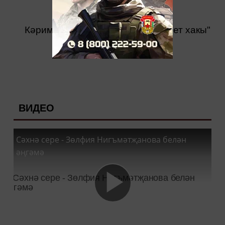
Кәрим Тинчурин театрында "Бәхет хакы"
спектакле куелды.
ВИДЕО
Сәхнә сере - Зөлфия Нигъмәтҗанова белән
әңгәмә