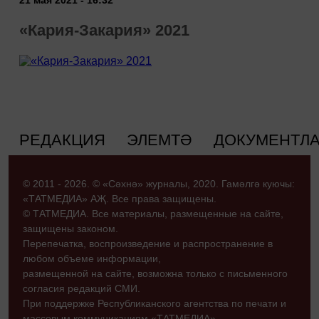
21 мая 2021 - 16:32
«Кария-Закария» 2021
РЕДАКЦИЯ
ЭЛЕМТӘ
ДОКУМЕНТЛ
© 2011 - 2026. © «Сәхнә» журналы, 2020. Гамәлгә куючы:
«ТАТМЕДИА» АҖ. Все права защищены.
© ТАТМЕДИА. Все материалы, размещенные на сайте,
защищены законом.
Перепечатка, воспроизведение и распространение в
любом объеме информации,
размещенной на сайте, возможна только с письменного
согласия редакций СМИ.
При поддержке Республиканского агентства по печати и
массовым коммуникациям «ТАТМЕДИА».