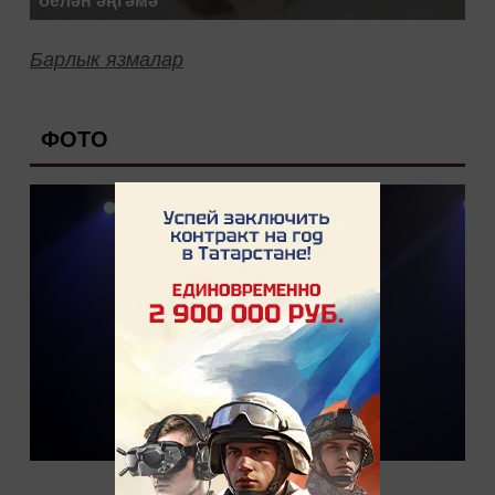
белән әңгәмә
Барлык язмалар
ФОТО