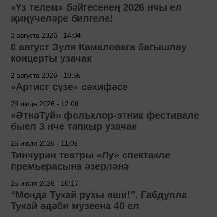
«Үз телем» бәйгесенең 2026 нчы ел
җиңүчеләре билгеле!
3 августа 2026 - 14:04
8 август Зуля Камаловага багышлау
концерты узачак
2 августа 2026 - 10:55
«Артист сүзе» сәхифәсе
29 июля 2026 - 12:00
«ӘтнәТуй» фольклор-этник фестивале
быел 3 нче тапкыр узачак
26 июля 2026 - 11:09
Тинчурин театры «Лу» спектакле
премьерасына әзерләнә
25 июля 2026 - 16:17
“Монда Тукай рухы яши!”. Габдулла
Тукай әдәби музеена 40 ел