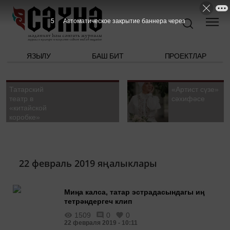
5
Автоматическое закрытие баннера через
ЯЗЫЛУ
БАШ БИТ
ПРОЕКТЛАР
Татарский
«Артист сүзе»
театр в
сәхифәсе
«китайской
коробке»
22 февраль 2019 яңалыклары
Миңа калса, татар эстрадасындагы иң
тетрәндергеч клип
1509
0
0
22 февраля 2019 - 10:11