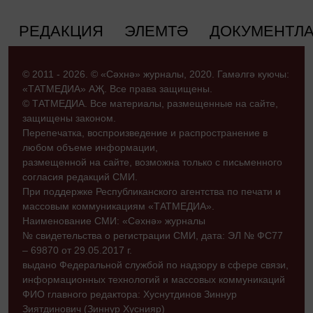
РЕДАКЦИЯ
ЭЛЕМТӘ
ДОКУМЕНТЛ
© 2011 - 2026. © «Сәхнә» журналы, 2020. Гамәлгә куючы:
«ТАТМЕДИА» АҖ. Все права защищены.
© ТАТМЕДИА. Все материалы, размещенные на сайте,
защищены законом.
Перепечатка, воспроизведение и распространение в
любом объеме информации,
размещенной на сайте, возможна только с письменного
согласия редакций СМИ.
При поддержке Республиканского агентства по печати и
массовым коммуникациям «ТАТМЕДИА».
Наименование СМИ: «Сәхнә» журналы
№ свидетельства о регистрации СМИ, дата: ЭЛ № ФС77
– 69870 от 29.05.2017 г.
выдано Федеральной службой по надзору в сфере связи,
информационных технологий и массовых коммуникаций
ФИО главного редактора: Хуснутдинов Зиннур
Зиятдинович (Зиннур Хуснияр)