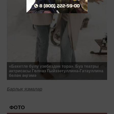
«Бәхетле булу үзебездән тора». Буа театры
актрисасы Гөлназ Гыйззәтуллина-Гатауллина
белән әңгәмә
Барлык язмалар
ФОТО