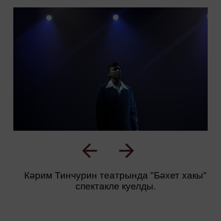
Кәрим Тинчурин театрында "Бәхет хакы"
спектакле куелды.