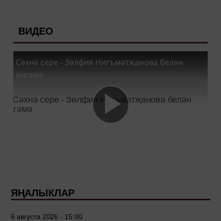
ВИДЕО
Сәхнә сере - Зөлфия Нигъмәтҗанова белән
әңгәмә
ЯҢАЛЫКЛАР
6 августа 2026 - 15:00