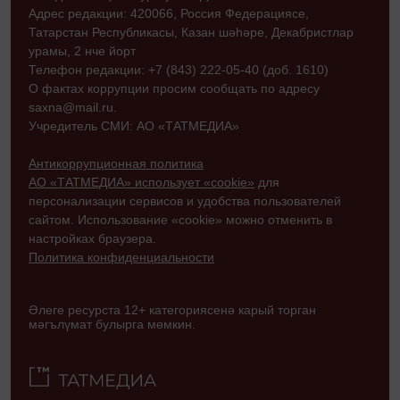
Адрес редакции: 420066, Россия Федерациясе,
Татарстан Республикасы, Казан шәһәре, Декабристлар
урамы, 2 нче йорт
Телефон редакции: +7 (843) 222-05-40 (доб. 1610)
О фактах коррупции просим сообщать по адресу
saxna@mail.ru.
Учредитель СМИ: АО «ТАТМЕДИА»
Антикоррупционная политика
АО «ТАТМЕДИА» использует «cookie»
для
персонализации сервисов и удобства пользователей
сайтом. Использование «cookie» можно отменить в
настройках браузера.
Политика конфиденциальности
Әлеге ресурста 12+ категориясенә карый торган
мәгълүмат булырга мөмкин.