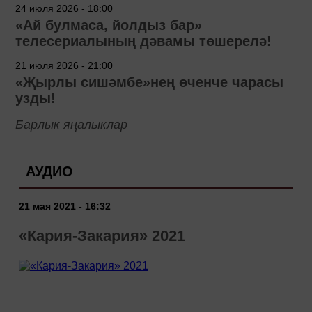
24 июля 2026 - 18:00
«Ай булмаса, йолдыз бар»
телесериалының дәвамы төшерелә!
21 июля 2026 - 21:00
«Җырлы сишәмбе»нең өченче чарасы
узды!
Барлык яңалыклар
АУДИО
21 мая 2021 - 16:32
«Кария-Закария» 2021