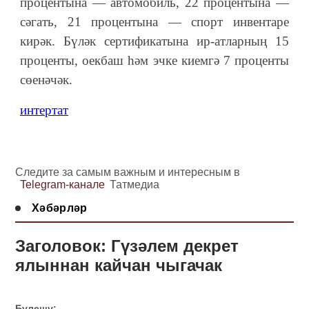
процентына — автомобиль, 22 процентына —
сәгать, 21 процентына — спорт инвентаре
кирәк. Бүләк сертификатына ир-атларны
ң 15
проценты, оекбаш һәм эчке киемгә 7 проценты
сөенәчәк.
интертат
Следите за самым важным и интересным в
Telegram-канале
Татмедиа
Хәбәрләр
Заголовок: Гүзәлем декрет
ялыннан кайчан чыгачак
Бүлешү: