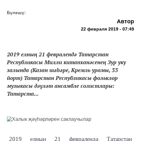
Бүлешү:
Автор
22 февраля 2019 - 07:49
2019 елның 21 февралендә Татарстан
Республикасы Милли китапханәсенең Зур уку
залында (Казан шәһәре, Кремль урамы, 33
йорт) Татарстан Республикасы фольклор
музыкасы дәүләт ансамбле солистлары:
Татарста...
2019 елның 21 февралендә Татарстан