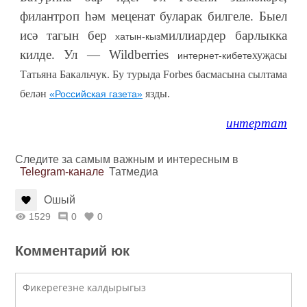
филантроп һәм меценат буларак билгеле. Быел
исә тагын бер
миллиардер барлыкка
хатын-кыз
килде. Ул — Wildberries
хуҗасы
интернет-кибете
Татьяна Бакальчук. Бу турыда Forbes басмасына сылтама
белән
язды.
«Российская газета»
интертат
Следите за самым важным и интересным в
Telegram-канале
Татмедиа
Ошый
1529
0
0
Комментарий юк