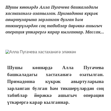
Шушы көннәрдә Алла Пугачева башкаладагы
хастаханәгә озатылган. Примадонна күкрәк
авыртуларына зарланган булган һәм
тикшерүләрдән соң табиблар йөрәккә ашыгыч
операция үткәрергә карар кылганнар. Массак...
Шушы көннәрдә
Алла Пугачева
башкаладагы
хастаханәгә
озатыл
ган
.
Примадонна күкрәк авыртуларына
зарлан
ган булган
һәм тикшерү
ләр
дән соң
табиблар йөрәккә ашыгыч операция
үткәрергә карар кыл
ганнар
.