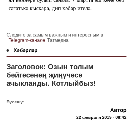
сәгатькә кыскара, дип хәбәр ителә.
Следите за самым важным и интересным в
Telegram-канале
Татмедиа
Хәбәрләр
Заголовок: Озын толым
бәйгесенең җиңүчесе
ачыкланды. Котлыйбыз!
Бүлешү:
Автор
22 февраля 2019 - 08:42