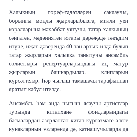
Халыкның гореф-гадәтләрен саклаучы,
борынгы моңлы җырларыбызга, милли уен
коралларына мәхәббәт уятучы, татар халкының
сәнгатен, мәдәниятен югары дәрәҗәдә тәкъдим
итүче, иҗат дәверендә 40 тан артык илдә булып
татар җырларын халыкка танытучы ансамбль
солистлары репертуарларындагы иң матур
җырларын башкардылар, клипларын
күрсәттеләр. Һәр чыгыш тамашачы тарафыннан
яратып кабул ителде.
Ансамбль һәм анда чыгыш ясаучы артистлар
турында китапханә фондларындагы
басмалардан әзерләнгән китап күргәзмәсе әлеге
кунакларның үзләрендә дә, катнашучыларда да