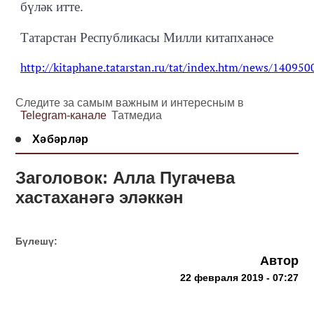
бүләк итте.
Татарстан Республикасы Милли китапханәсе
http://kitaphane.tatarstan.ru/tat/index.htm/news/140950
Следите за самым важным и интересным в
Telegram-канале
Татмедиа
Хәбәрләр
Заголовок: Алла Пугачева
хастаханәгә эләккән
Бүлешү:
Автор
22 февраля 2019 - 07:27