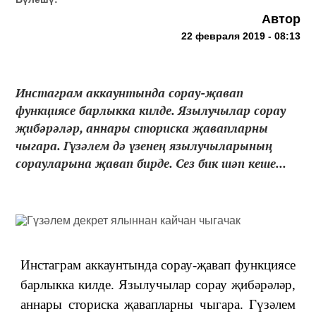
Автор
22 февраля 2019 - 08:13
Инстаграм аккаунтында сорау-җавап
функциясе барлыкка килде. Язылучылар сорау
җибәрәләр, аннары сториска җавапларны
чыгара. Гүзәлем дә үзенең язылучыларының
сорауларына җавап бирде. Сез бик шәп кеше...
Инстаграм аккаунтында сорау-җавап функциясе
барлыкка килде. Язылучылар сорау җибәрәләр,
аннары сториска җавапларны чыгара. Гүзәлем