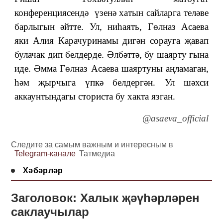
конференциясендә үзенә хатын сайларга теләве
барлыгын әйтте. Ул, ниһаять, Гөлназ Асаева
яки Алия Карачуринамы дигән сорауга җавап
булачак дип белдерде. Әлбәттә, бу шаярту гына
иде. Әмма Гөлназ Асаева шаяртуны аңламаган,
һәм җырчыга үпкә белдергән. Ул шәхси
аккаунтындагы сториста бу хакта язган.
@asaeva_official
Следите за самым важным и интересным в
Telegram-канале
Татмедиа
Хәбәрләр
Заголовок: Халык җәүһәрләрен
саклаучылар