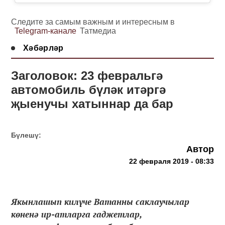
Следите за самым важным и интересным в
Telegram-канале
Татмедиа
Хәбәрләр
Заголовок: 23 февральгә
автомобиль бүләк итәргә
җыенучы хатыннар да бар
Бүлешү:
Автор
22 февраля 2019 - 08:33
Якынлашып килүче Ватанны саклаучылар
көненә ир-атларга гаджетлар,