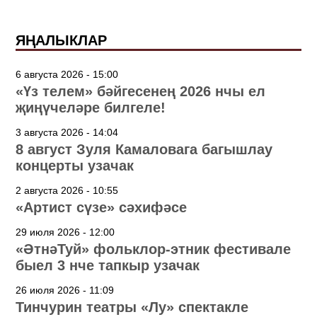
ЯҢАЛЫКЛАР
6 августа 2026 - 15:00
«Үз телем» бәйгесенең 2026 нчы ел
җиңүчеләре билгеле!
3 августа 2026 - 14:04
8 август Зуля Камаловага багышлау
концерты узачак
2 августа 2026 - 10:55
«Артист сүзе» сәхифәсе
29 июля 2026 - 12:00
«ӘтнәТуй» фольклор-этник фестивале
быел 3 нче тапкыр узачак
26 июля 2026 - 11:09
Тинчурин театры «Лу» спектакле