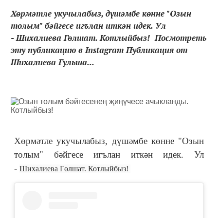
Хөрмәтле укучылабыз, дүшәмбе көнне "Озын
толым" бәйгесе игълан иткән идек. Ул
- Шихалиева Гөлшат. Котлыйбыз! Посмотреть
эту публикацию в Instagram Публикация от
Шихалиева Гульша...
Хөрмәтле укучылабыз, дүшәмбе көнне "Озын
толым" бәйгесе игълан иткән идек. Ул
-
Шихалиева Гөлшат. Котлыйбыз!