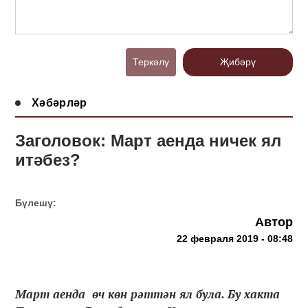
Теркәлү
Җибәрү
Хәбәрләр
Заголовок: Март аенда ничек ял
итәбез?
Бүлешү:
Автор
22 февраля 2019 - 08:48
Март аенда өч көн рәттән ял була. Бу хакта