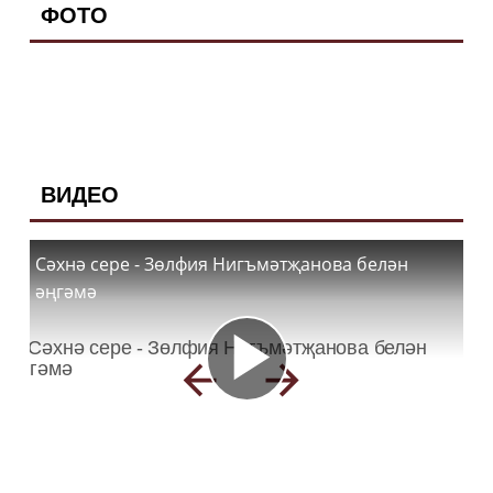
ФОТО
ВИДЕО
Сәхнә сере - Зөлфия Нигъмәтҗанова белән
әңгәмә