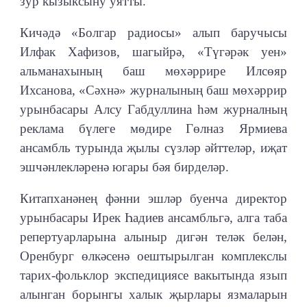
зур кызыксыну уятты.
Кичәдә «Болгар радиосы» алып баручысы
Илфак Хафизов, шагыйрә, «Түгәрәк уен»
альманахының баш мөхәррире Илсөяр
Ихсанова, «Сәхнә» журналының баш мөхәррир
урынбасары Алсу Габдуллина һәм журналның
реклама бүлеге мөдире Гөлназ Ярмиева
ансамбль турында җылы сүзләр әйттеләр, иҗат
эшчәнлекләренә югары бәя бирделәр.
Китапханәнең фәнни эшләр буенча директор
урынбасары Ирек Һадиев ансамбльгә, алга таба
репертуарларына алыныр дигән теләк белән,
Оренбург өлкәсенә оештырылган комплекслы
тарих-фольклор экспедициясе вакытында язып
алынган борынгы халык җырлары язмаларын