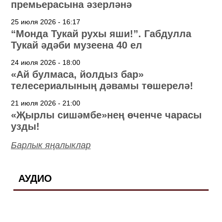
премьерасына әзерләнә
25 июля 2026 - 16:17
“Монда Тукай рухы яши!”. Габдулла
Тукай әдәби музеена 40 ел
24 июля 2026 - 18:00
«Ай булмаса, йолдыз бар»
телесериалының дәвамы төшерелә!
21 июля 2026 - 21:00
«Җырлы сишәмбе»нең өченче чарасы
узды!
Барлык яңалыклар
АУДИО
21 мая 2021 - 16:32