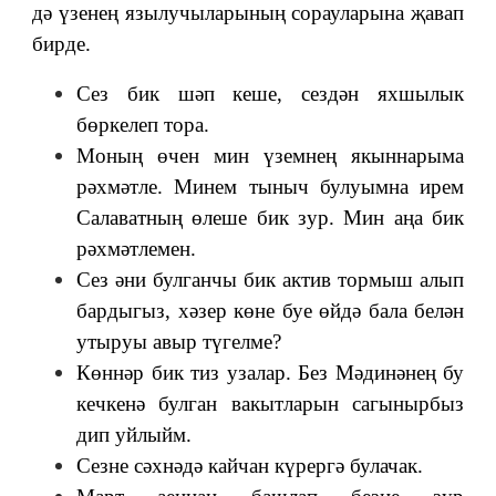
дә үзенең язылучыларының сорауларына җавап
бирде.
Сез бик шәп кеше, сездән яхшылык
бөркелеп тора.
Моның өчен мин үземнең якыннарыма
рәхмәтле. Минем тыныч булуымна ирем
Салаватның өлеше бик зур. Мин аңа бик
рәхмәтлемен.
Сез әни булганчы бик актив тормыш алып
бардыгыз, хәзер көне буе өйдә бала белән
утыруы авыр түгелме?
Көннәр бик тиз узалар. Без Мәдинәнең бу
кечкенә булган вакытларын сагынырбыз
дип уйлыйм.
Сезне сәхнәдә кайчан күрергә булачак.