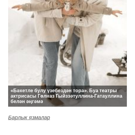
«Бәхетле булу үзебездән тора». Буа театры
актрисасы Гөлназ Гыйззәтуллина-Гатауллина
белән әңгәмә
Барлык язмалар