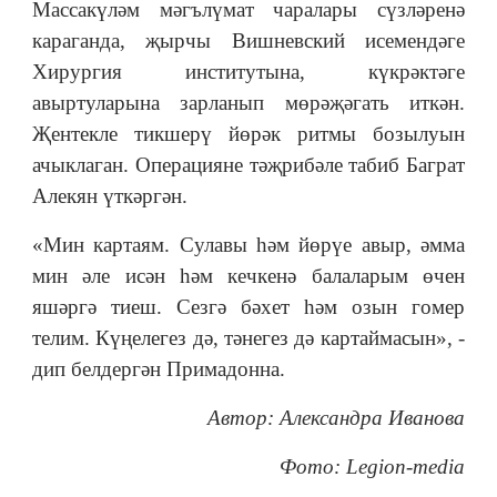
Массакүләм мәгълүмат чаралары сүзләренә
караганда, җырчы Вишневский исемендәге
Хирургия институтына, күкрәктәге
авыртуларына зарланып мөрәҗәгать иткән.
Җентекле тикшерү йөрәк ритмы бозылуын
ачыклаган. Операцияне тәҗрибәле табиб Баграт
Алекян үткәргән.
«Мин картаям. Сулавы һәм йөрүе авыр, әмма
мин әле исән һәм кечкенә балаларым өчен
яшәргә тиеш. Сезгә бәхет һәм озын гомер
телим. Күңелегез дә, тәнегез дә картаймасын», -
дип белдергән Примадонна.
Автор: Александра Иванова
Фото: Legion-media