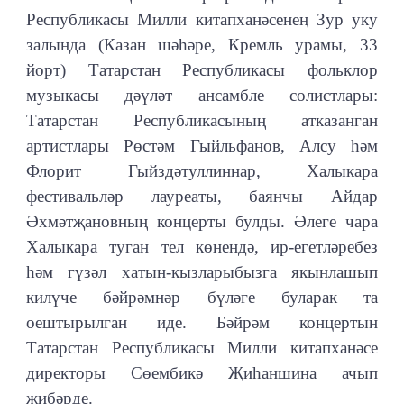
Республикасы Милли китапханәсенең Зур уку
залында (Казан шәһәре, Кремль урамы, 33
йорт) Татарстан Республикасы фольклор
музыкасы дәүләт ансамбле солистлары:
Татарстан Республикасының атказанган
артистлары Рөстәм Гыйльфанов, Алсу һәм
Флорит Гыйздәтуллиннар, Халыкара
фестивальләр лауреаты, баянчы Айдар
Әхмәтҗановның концерты булды. Әлеге чара
Халыкара туган тел көнендә, ир-егетләребез
һәм гүзәл хатын-кызларыбызга якынлашып
килүче бәйрәмнәр бүләге буларак та
оештырылган иде. Бәйрәм концертын
Татарстан Республикасы Милли китапханәсе
директоры Сөембикә Җиһаншина ачып
җибәрде.