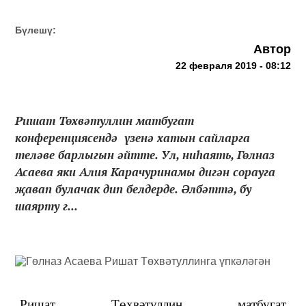
Бүлешү:
Автор
22 февраля 2019 - 08:12
Ришат Төхвәтуллин матбугат
конференциясендә үзенә хатын сайларга
теләве барлыгын әйтте. Ул, ниһаять, Гөлназ
Асаева яки Алия Карачуринамы дигән сорауга
җавап булачак дип белдерде. Әлбәттә, бу
шаярту г...
Ришат Төхвәтуллин матбугат