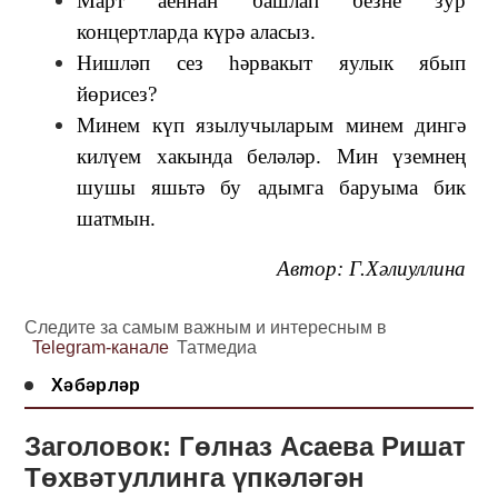
Март аеннан башлап безне зур
концертларда күрә аласыз.
Нишләп сез һәрвакыт яулык ябып
йөрисез?
Минем күп язылучыларым минем дингә
килүем хакында беләләр. Мин үземнең
шушы яшьтә бу адымга баруыма бик
шатмын.
Автор: Г.Хәлиуллина
Следите за самым важным и интересным в
Telegram-канале
Татмедиа
Хәбәрләр
Заголовок: Гөлназ Асаева Ришат
Төхвәтуллинга үпкәләгән