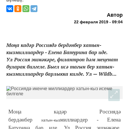
Автор
22 февраля 2019 - 09:04
Моңа кадәр Россиядә бердәнбер хатын-
кызмиллиардер - Елена Батурина бар иде.
Ул Россия эшмәкәре, филантроп һәм меценат
буларак билгеле. Быел исә тагын бер хатын-
кызмиллиардер барлыкка килде. Ул — Wildb...
Моңа кадәр Россиядә
бердәнбер
миллиардер - Елена
хатын-кыз
Батурина бар иде. Ул Россия эшмәкәре,