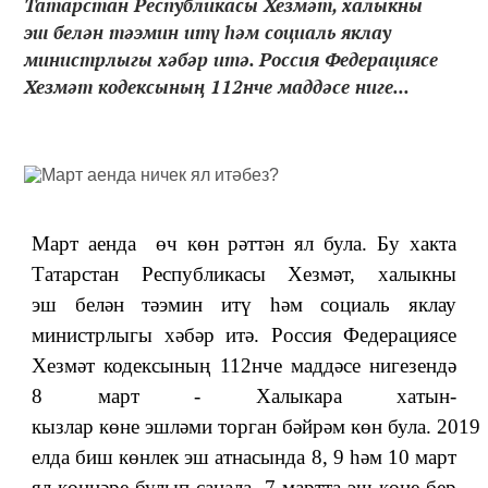
Татарстан Республикасы Хезмәт, халыкны
эш белән тәэмин итү һәм социаль яклау
министрлыгы хәбәр итә. Россия Федерациясе
Хезмәт кодексының 112нче маддәсе ниге...
Март аенда өч көн рәттән ял була. Бу хакта
Татарстан Республикасы Хезмәт, халыкны
эш белән тәэмин итү һәм социаль яклау
министрлыгы хәбәр итә.
Россия Федерациясе
Хезмәт кодексының 112нче маддәсе нигезендә
8 март - Халыкара хатын-
кызлар
көне эшләми торган бәйрәм көн була.
2019
елда биш көнлек эш атнасында 8, 9 һәм 10 март
ял көннәре булып санала. 7 мартта эш көне бер