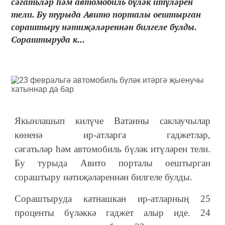
сәгатьләр һәм автомобиль бүләк итүләрен
тели. Бу турыда Авито порталы оештырган
сораштыру нәтиҗәләреннән билгеле булды.
Сораштыруда к...
Якынлашып килүче Ватанны саклаучылар
көненә ир-атларга
гаджетлар,
сәгатьләр һәм автомобиль бүләк итүләрен тели.
Бу турыда Авито порталы оештырган
сораштыру нәтиҗәләреннән билгеле булды.
Сораштыруда катнашкан ир-атларны
ң 25
проценты бүләккә гаджет алыр иде. 24