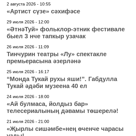
2 августа 2026 - 10:55
«Артист сүзе» сәхифәсе
29 июля 2026 - 12:00
«ӘтнәТуй» фольклор-этник фестивале
быел 3 нче тапкыр узачак
26 июля 2026 - 11:09
Тинчурин театры «Лу» спектакле
премьерасына әзерләнә
25 июля 2026 - 16:17
“Монда Тукай рухы яши!”. Габдулла
Тукай әдәби музеена 40 ел
24 июля 2026 - 18:00
«Ай булмаса, йолдыз бар»
телесериалының дәвамы төшерелә!
21 июля 2026 - 21:00
«Җырлы сишәмбе»нең өченче чарасы
узды!