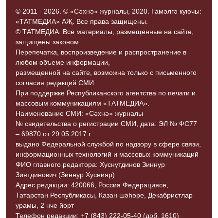
© 2011 - 2026. © «Сәхнә» журналы, 2020. Гамәлгә куючы:
«ТАТМЕДИА» АҖ. Все права защищены.
© ТАТМЕДИА. Все материалы, размещенные на сайте,
защищены законом.
Перепечатка, воспроизведение и распространение в
любом объеме информации,
размещенной на сайте, возможна только с письменного
согласия редакций СМИ.
При поддержке Республиканского агентства по печати и
массовым коммуникациям «ТАТМЕДИА».
Наименование СМИ: «Сәхнә» журналы
№ свидетельства о регистрации СМИ, дата: ЭЛ № ФС77
– 69870 от 29.05.2017 г.
выдано Федеральной службой по надзору в сфере связи,
информационных технологий и массовых коммуникаций
ФИО главного редактора: Хуснутдинов Зиннур
Зиятдинович (Зиннур Хуснияр)
Адрес редакции: 420066, Россия Федерациясе,
Татарстан Республикасы, Казан шәһәре, Декабристлар
урамы, 2 нче йорт
Телефон редакции: +7 (843) 222-05-40 (доб. 1610)