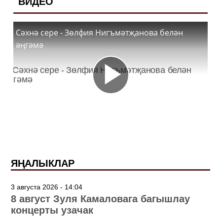
ВИДЕО
Сәхнә сере - Зөлфия Нигъмәтҗанова белән
әңгәмә
ЯҢАЛЫКЛАР
3 августа 2026 - 14:04
8 август Зуля Камаловага багышлау
концерты узачак