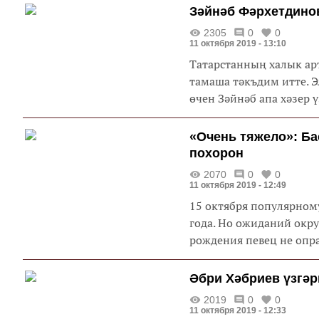
Зәйнәб Фәрхетдинов
2305
0
0
11 октября 2019 - 13:10
Татарстанның халык ар
тамаша тәкъдим итте. Э
өчен Зәйнәб апа хәзер ү
«Очень тяжело»: Ба
похорон
2070
0
0
11 октября 2019 - 12:49
15 октября популярному
года. Но ожиданий окр
рождения певец не опра
Әбри Хәбриев үзгәр
2019
0
0
11 октября 2019 - 12:33