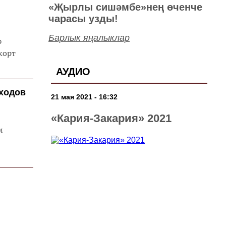
«Җырлы сишәмбе»нең өченче
чарасы узды!
Барлык яңалыклар
ә
корт
АУДИО
тходов
21 мая 2021 - 16:32
«Кария-Закария» 2021
м