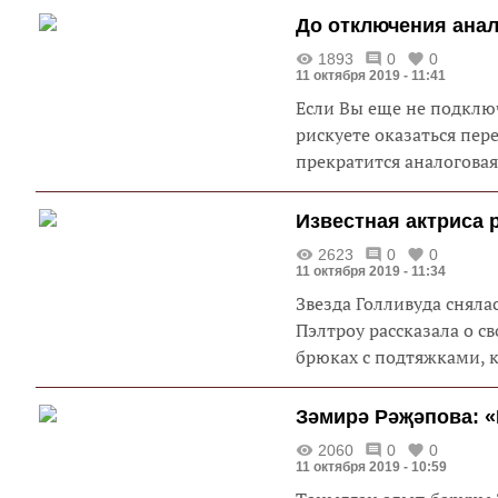
До отключения анал
1893
0
0
11 октября 2019 - 11:41
Если Вы еще не подклю
рискуете оказаться пер
прекратится аналоговая
Известная актриса 
2623
0
0
11 октября 2019 - 11:34
Звезда Голливуда сняла
Пэлтроу рассказала о с
брюках с подтяжками, к
Зәмирә Рәҗәпова: «
2060
0
0
11 октября 2019 - 10:59