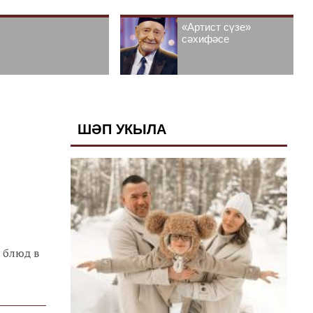
«Артист сүзе»
сәхифәсе
ШӘП УКЫЛА
 блюд в