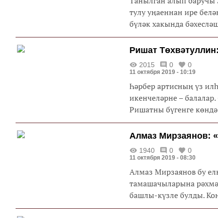
Танылган алып баручы 
тулу уңаеннан ире белә
бүләк хакында бәхесләшә
Ришат Төхвәтуллин
2015
0
0
11 октября 2019 - 10:19
Һәрбер артисның үз ил
икенчеләрне – балалар.
Ришатны бүгенге көндә
Алмаз Мирзаянов: «
1940
0
0
11 октября 2019 - 08:30
Алмаз Мирзаянов бу ел
тамашачыларына рәхмәт
башлы-күзле булды. Кон