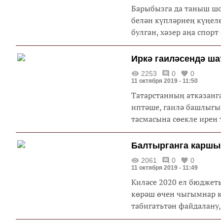
Барыбызга да таныш шо
белән күпләрнең күңеле
булган, хәзер аңа спорт 
Иркә гаиләсендә ш
2253
0
0
11 октября 2019 - 11:50
Татарстанның атказанг
иптәше, гаилә башлыгы
тасмасына сөекле ирен т
Балтырганга каршы 
2061
0
0
11 октября 2019 - 11:49
Киләсе 2020 ел бюджет
көрәш өчен чыгымнар к
табигатьтән файдалану, 