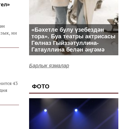
гел»
ән
«Бәхетле булу үзебездән
ызык, ни
тора». Буа театры актрисасы
Гөлназ Гыйззәтуллина-
Гатауллина белән әңгәмә
Барлык язмалар
нится 43
ФОТО
дня