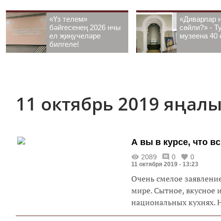
«Үз телем»
«Диварлар 
бәйгесенең 2026 нчы
сөйли?» - Т
ел җиңүчеләре
музеена 40 
билгеле!
11 октябрь 2019 яңал
А вы в курсе, что 
2089
0
0
11 октября 2019 - 13:23
Очень смелое заявление
мире. Сытное, вкусное 
национальных кухнях. Н