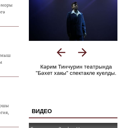
 юморы
ргә
ормыш
м
Кәрим Тинчурин театрында
"Бәхет хакы" спектакле куелды.
аршы
ВИДЕО
гия,