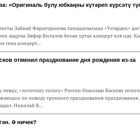
а: «Оригиналь булу юбкаңны күтәреп күрсәтү тү
тисты Зәйнәб Фәрхетдинова тамашачысына «Үзгәрдек» диг
лек җырчы Зөфәр Билалов белән уртак концерт куя иде. К
зе генә концерт...
сков отменил празднование дня рождения из-за
 певцу, «золотому голосу» России Николаю Баскову испол
ужающих по поводу громкого празднования празднования 
вдал. Николай Б...
гән. Ә ничек?