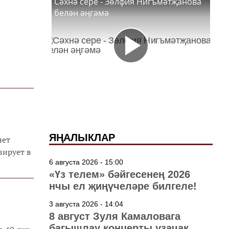
Сәхнә сере - Зөлфия Нигъмәтҗанова
белән әңгәмә
ЯҢАЛЫКЛАР
нет
зирует в
6 августа 2026 - 15:00
«Үз телем» бәйгесенең 2026
нчы ел җиңүчеләре билгеле!
3 августа 2026 - 14:04
8 август Зуля Камаловага
багышлау концерты узачак