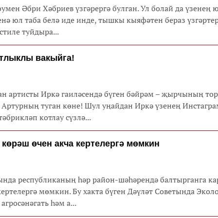
умен Әбри Хәбриев үзгәрергә булган. Ул болай да үзенең
нә юл таба белә иде инде, тышкы кыяфәтен бераз үзгәрте
стиле туйдыра...
атлыклы вакыйга!
ан артисты Иркә гаиләсендә бүген бәйрәм – җырчының т
 Артурның туган көне! Шул уңайдан Иркә үзенең Инстагра
әбрикләп котлау сүзлә...
көрәш өчен акча кертелергә мөмкин
ында республиканың һәр район-шәһәрендә балтырганга к
ертелергә мөмкин. Бу хакта бүген Дәүләт Советында Эколо
агросәнәгать һәм а...