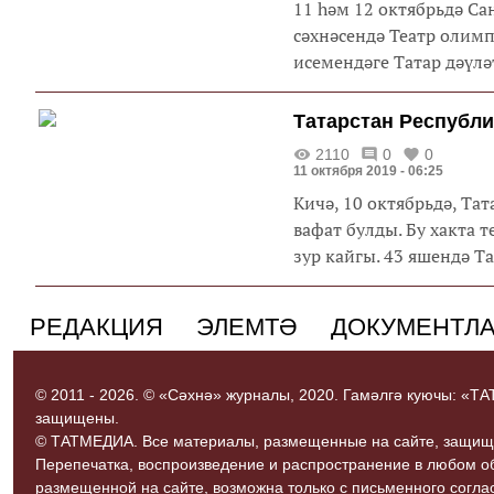
11 һәм 12 октябрьдә С
сәхнәсендә Театр олим
исемендәге Татар дәүлә
Татарстан Республ
2110
0
0
11 октября 2019 - 06:25
Кичә, 10 октябрьдә, Та
вафат булды. Бу хакта 
зур кайгы. 43 яшендә Та
РЕДАКЦИЯ
ЭЛЕМТӘ
ДОКУМЕНТЛ
© 2011 - 2026. © «Сәхнә» журналы, 2020. Гамәлгә куючы: «
защищены.
© ТАТМЕДИА. Все материалы, размещенные на сайте, защищ
Перепечатка, воспроизведение и распространение в любом 
размещенной на сайте, возможна только с письменного согл