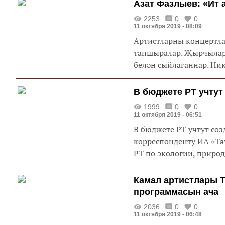
Азат Фазлыев: «Ит 
2253
0
0
11 октября 2019 - 08:09
Артистларны концертлар
тапшыралар. Җырчылар 
белән сыйлаганнар. Ник 
В бюджете РТ учту
1999
0
0
11 октября 2019 - 06:51
В бюджете РТ учтут со
корреспонденту ИА «Та
РТ по экологии, приро
Камал артистлары 
программасын ача
2036
0
0
11 октября 2019 - 06:48