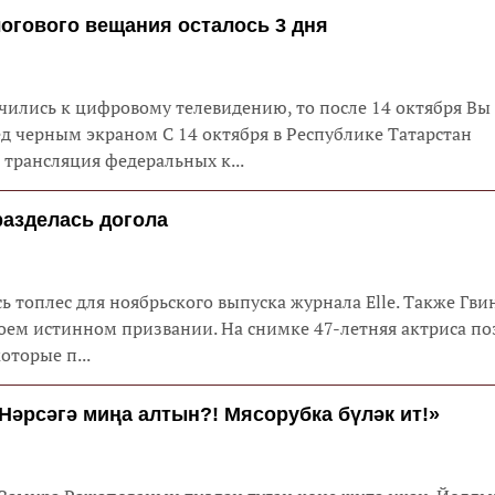
огового вещания осталось 3 дня
чились к цифровому телевидению, то после 14 октября Вы
ед черным экраном С 14 октября в Республике Татарстан
 трансляция федеральных к...
разделась догола
сь топлес для ноябрьского выпуска журнала Elle. Также Гви
воем истинном призвании. На снимке 47-летняя актриса по
оторые п...
Нәрсәгә миңа алтын?! Мясорубка бүләк ит!»