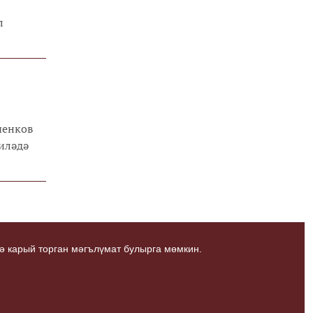
л
ченков
аиләдә
ә карый торган мәгълүмат булырга мөмкин.