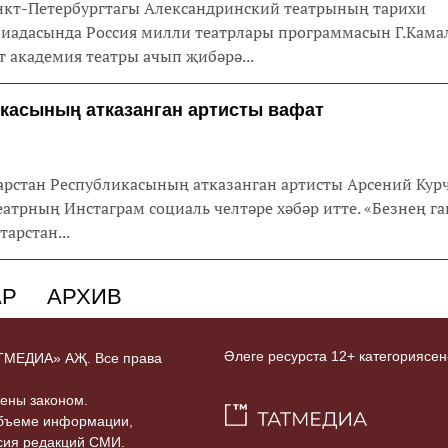
анкт-Петербургтагы Александринский театрының тарихи
пиадасында Россия милли театрлары программасын Г.Кама
т академия театры ачып җибәрә...
икасының атказанган артисты вафат
тарстан Республикасының атказанган артисты Арсений Кур
театрның Инстаграм социаль челтәре хәбәр итте. «Безнең г
тарстан...
АР
АРХИВ
Әлеге ресурста 12+ категориясен
ТАТМЕДИА» АҖ. Все права
ены законом.
объеме информации,
асия редакций СМИ.