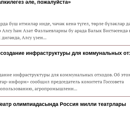
апкилегез әле, пожалуйста»
да буш итмиләр инде, чәчәк кенә түгел, төрле бүләкләр д
Алсу һәм Азат Фазлыевларны бу арада Балык Бистәсендә 
дигәндә, Алсу үзен...
т создание инфраструктуры для коммунальных о
здание инфраструктуры для коммунальных отходов. Об это
тар-информ» сообщил председатель комитета Госсовета
допользованию, агропромышленн...
Театр олимпиадасында Россия милли театрлары