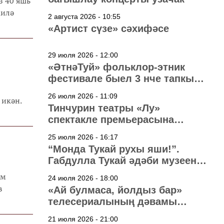
з 40 яшь
аилә
2 августа 2026 - 10:55
«Артист сүзе» сәхифәсе
29 июля 2026 - 12:00
«ӘтнәТуй» фольклор-этник
фестивале быел 3 нче тапкыр
узачак
26 июля 2026 - 11:09
 икән.
Тинчурин театры «Лу»
спектакле премьерасына
әзерләнә
25 июля 2026 - 16:17
“Монда Тукай рухы яши!”.
Габдулла Тукай әдәби музеена
40 ел
әм
24 июля 2026 - 18:00
в
«Ай булмаса, йолдыз бар»
телесериалының дәвамы
төшерелә!
21 июля 2026 - 21:00