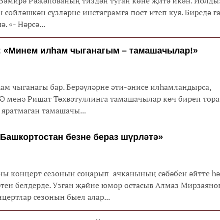
Зәмирә Рәҗәпованың тиздән туган көне җитә икән. Йолды
н сөйләшкән сүзләрне инстаграмга пост итеп куя. Биредә г
. «- Нәрсә...
: «Минем илһам чыганагым – тамашачылар!»
һам чыганагы бар. Берәүләрне әти-әнисе илһамландырса,
 Ә менә Ришат Төхвәтуллинга тамашачылар көч биреп тора
 яратмаган тамашачы...
Башкортoстан безне бераз шүрләтә»
ны концерт сезонын соңарып ачканының сәбәбен әйтте һ
ен белдерде. Узган җәйне юмор остасыв Алмаз Мирзаяно
цертлар сезонын быел алар...