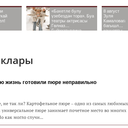
ни
«Бәхетле булу
8 август
укай
үзебездән тора». Буа
Зуля
ел!
театры актрисасы
Камаловага
Гөлназ
багышлау
Гыйззәтуллина-
концерты
Гатауллина белән
узачак
әңгәмә
ыклары
всю жизнь готовили пюре неправильно
, не так ли? Картофельное пюре ‒ одно из самых любимых
и универсальное пюре занимает почетное место во многих
о как могло случи...