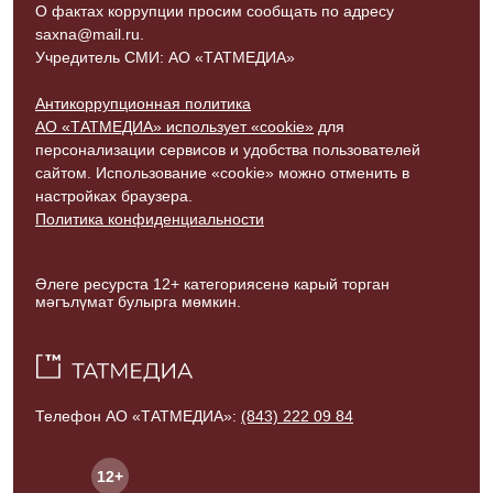
О фактах коррупции просим сообщать по адресу
saxna@mail.ru.
Учредитель СМИ: АО «ТАТМЕДИА»
Антикоррупционная политика
АО «ТАТМЕДИА» использует «cookie»
для
персонализации сервисов и удобства пользователей
сайтом. Использование «cookie» можно отменить в
настройках браузера.
Политика конфиденциальности
Әлеге ресурста 12+ категориясенә карый торган
мәгълүмат булырга мөмкин.
Телефон АО «ТАТМЕДИА»:
(843) 222 09 84
12+