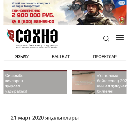
ЯЗЫЛУ
БАШ БИТ
ПРОЕКТЛАР
Сишәмбе
«Үз телем»
кичләрен
бәйгесенең 2026
җырлап
нчы ел җиңүчелә
уздырабыз!
билгеле!
21 март 2020 яңалыклары