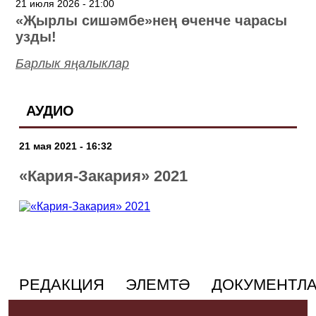
21 июля 2026 - 21:00
«Җырлы сишәмбе»нең өченче чарасы
узды!
Барлык яңалыклар
АУДИО
21 мая 2021 - 16:32
«Кария-Закария» 2021
РЕДАКЦИЯ
ЭЛЕМТӘ
ДОКУМЕНТЛ