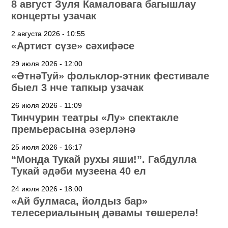
8 август Зуля Камаловага багышлау
концерты узачак
2 августа 2026 - 10:55
«Артист сүзе» сәхифәсе
29 июля 2026 - 12:00
«ӘтнәТуй» фольклор-этник фестивале
быел 3 нче тапкыр узачак
26 июля 2026 - 11:09
Тинчурин театры «Лу» спектакле
премьерасына әзерләнә
25 июля 2026 - 16:17
“Монда Тукай рухы яши!”. Габдулла
Тукай әдәби музеена 40 ел
24 июля 2026 - 18:00
«Ай булмаса, йолдыз бар»
телесериалының дәвамы төшерелә!