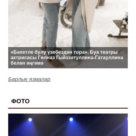
«Бәхетле булу үзебездән тора». Буа театры
актрисасы Гөлназ Гыйззәтуллина-Гатауллина
белән әңгәмә
Барлык язмалар
ФОТО