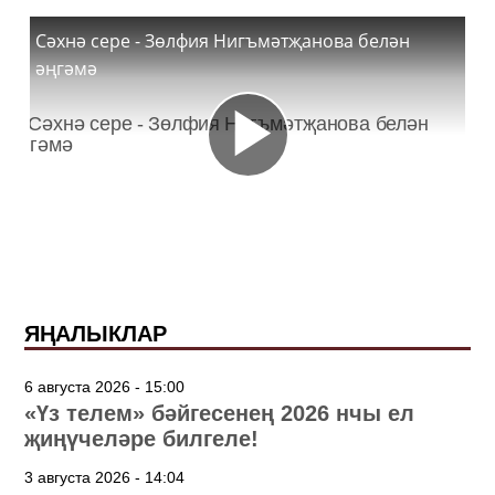
Сәхнә сере - Зөлфия Нигъмәтҗанова белән
әңгәмә
ЯҢАЛЫКЛАР
6 августа 2026 - 15:00
«Үз телем» бәйгесенең 2026 нчы ел
җиңүчеләре билгеле!
3 августа 2026 - 14:04