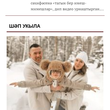
сәхифәсенә «тагын бер имеш-
мимешләр», дип видео урнаштырган.
Биредә Ләйлә Таишева коронавирус
авыруы хакында үз фикерен белдерә.
ШӘП УКЫЛА