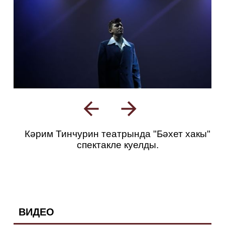
Кәрим Тинчурин театрында "Бәхет хакы"
спектакле куелды.
ВИДЕО