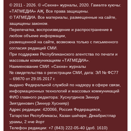
© 2011 - 2026. © «Сәхнә» журналы, 2020. Гамәлгә куючы:
«ТАТМЕДИА» АҖ. Все права защищены.
© ТАТМЕДИА. Все материалы, размещенные на сайте,
защищены законом.
Перепечатка, воспроизведение и распространение в
любом объеме информации,
размещенной на сайте, возможна только с письменного
согласия редакций СМИ.
При поддержке Республиканского агентства по печати и
массовым коммуникациям «ТАТМЕДИА».
Наименование СМИ: «Сәхнә» журналы
№ свидетельства о регистрации СМИ, дата: ЭЛ № ФС77
– 69870 от 29.05.2017 г.
выдано Федеральной службой по надзору в сфере связи,
информационных технологий и массовых коммуникаций
ФИО главного редактора: Хуснутдинов Зиннур
Зиятдинович (Зиннур Хуснияр)
Адрес редакции: 420066, Россия Федерациясе,
Татарстан Республикасы, Казан шәһәре, Декабристлар
урамы, 2 нче йорт
Телефон редакции: +7 (843) 222-05-40 (доб. 1610)