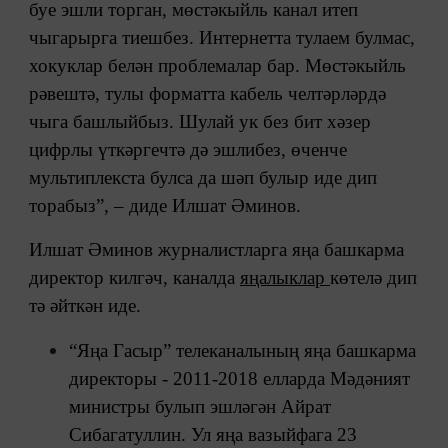
буе эшли торган, мөстәкыйль канал итеп
чыгарырга тиешбез. Интернетта тулаем булмас,
хокуклар белән проблемалар бар. Мөстәкыйль
рәвештә, тулы форматта кабель челтәрләрдә
чыга башлыйбыз. Шулай ук без бит хәзер
цифрлы үткәргечтә дә эшлибез, өченче
мультиплекста булса да шәп булыр иде дип
торабыз”, – диде Илшат Әминов.
Илшат Әминов журналистларга яңа башкарма
директор килгәч, каналда
яңалыклар
көтелә дип
тә әйткән иде.
“Яңа Гасыр” телеканалының яңа башкарма
директоры - 2011-2018 елларда Мәдәният
министры булып эшләгән Айрат
Сибагатуллин. Ул яңа вазыйфага 23