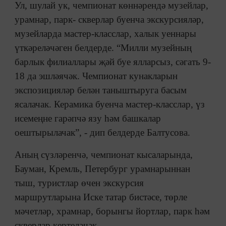
Ул, шулай ук, чемпионат көннәрендә музейлар,
урамнар, парк- скверлар буенча экскурсияләр,
музейларда мастер-класслар, халык уеннары
үткәреләчәген белдерде. “Милли музейның
барлык филиаллары җәй буе ялларсыз, сәгать 9-
18 да эшләячәк. Чемпионат кунакларын
экспозицияләр белән таныштыруга басым
ясалачак. Керамика буенча мастер-класслар, үз
исемеңне гарәпчә язу һәм башкалар
оештырылачак”, - дип белдерде Балтусова.
Аның сүзләренчә, чемпионат кысаларында,
Бауман, Кремль, Петербург урамнарыннан
тыш, туристлар өчен экскурсия
маршрутларына Иске татар бистәсе, төрле
мәчетләр, храмнар, борынгы йортлар, парк һәм
скверлар кертеләчәк.