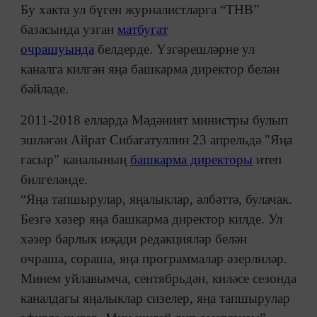
Бу хакта ул бүген журналистларга “ТНВ”
базасында узган
матбугат
очрашуында
белдерде. Үзгәрешләрне ул
каналга килгән яңа башкарма директор белән
бәйләде.
2011-2018 елларда Мәдәният министры булып
эшләгән Айрат Сибагатуллин 23 апрельдә "Яңа
гасыр" каналының
башкарма директоры
итеп
билгеләнде.
“Яңа тапшырулар, яңалыклар, әлбәттә, булачак.
Безгә хәзер яңа башкарма директор килде. Ул
хәзер барлык иҗади редакцияләр белән
очраша, сораша, яңа программалар әзерлиләр.
Минем уйлавымча, сентябрьдән, киләсе сезонда
каналдагы яңалыклар сизелер, яңа тапшырулар