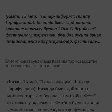
(Казан, 15 май, “Татар-информ”, Гөлнар
Гарифуллина). Казанда быел җәй тарихи
мохитне торгызу буенча “Том Сойер Фест”
фестивале үткәреләчәк. Футбол буенча дөнья
чемпионатына килүче кунаклар, фестиваль...
(Казан, 15 май, “Татар-информ”, Гөлнар
Гарифуллина). Казанда быел җәй тарихи
мохитне торгызу буенча “Том Сойер Фест”
фестивале үткәреләчәк. Футбол буенча дөнья
чемпионатына килүче кунаклар, фестиваль