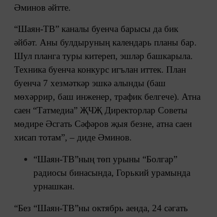
Әминов әйтте.
“Шаян-ТВ” каналы буенча барысы да бик
әйбәт. Аны булдыруның календарь планы бар.
Шул планга туры китереп, эшләр башкарыла.
Техника буенча конкурс игълан иттек. План
буенча 7 хезмәткәр эшкә алынды (баш
мөхәррир, баш инженер, трафик белгече). Атна
саен “Татмедиа” ҖЧҖ Директорлар Советы
мөдире Әсгать Сәфәров җыя безне, атна саен
хисап тотам”, – диде Әминов.
“Шаян-ТВ”ның төп урыны “Болгар”
радиосы бинасында, Горький урамында
урнашкан.
“Без “Шаян-ТВ”ны октябрь аенда, 24 сәгать