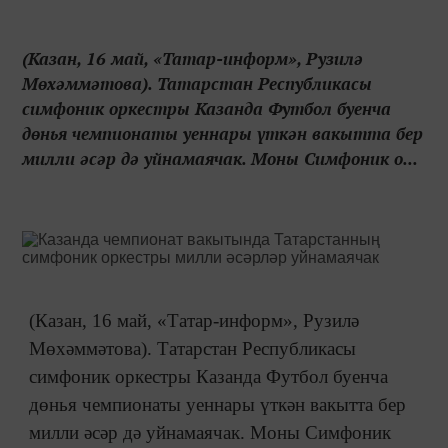
(Казан, 16 май, «Татар-информ», Рузилә
Мөхәммәтова). Татарстан Республикасы
симфоник оркестры Казанда Футбол буенча
дөнья чемпионаты уеннары үткән вакытта бер
милли әсәр дә уйнамаячак. Моны Симфоник о...
(Казан, 16 май, «Татар-информ», Рузилә
Мөхәммәтова). Татарстан Республикасы
симфоник оркестры Казанда Футбол буенча
дөнья чемпионаты уеннары үткән вакытта бер
милли әсәр дә уйнамаячак. Моны Симфоник