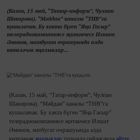
(Казан, 15 май, “Татар-информ”, Чулпан
Шакирова). “Мәйдан” каналы “ТНВ”га
кушылачак. Бу хакта бүген “Яңа Гасыр”
телерадиокомпаниясе җитәкчесе Илшат
Әминов, матбугат очрашуында алда
көтеләчәк яңалыклар...
(Казан, 15 май, “Татар-информ”, Чулпан
Шакирова). “Мәйдан” каналы “ТНВ”га
кушылачак. Бу хакта бүген “Яңа Гасыр”
телерадиокомпаниясе җитәкчесе Илшат
Әминов, матбугат очрашуында алда
көтеләчәк
яңалыклар
турында сөйләгәндә
әйтте.