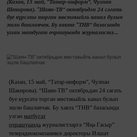
(Казан, 15 май, “Татар-информ”, Чулпан
Шакирова). “Шаян-ТВ” октябрьдән 24 сәгать
буе күрсәтә торган мөстәкыйль канал булып
эшли башлаячак. Бу хакта “ТНВ” базасында
узган матбугат очрашуында журналистл...
(Казан, 15 май, “Татар-информ”, Чулпан
Шакирова). “Шаян-ТВ” октябрьдән 24 сәгать
буе күрсәтә торган мөстәкыйль канал булып
эшли башлаячак. Бу хакта “ТНВ” базасында
узган
матбугат
очрашуында
журналистларга “Яңа Гасыр”
телерадиокомпаниясе директоры Илшат