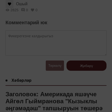
Ошый
2825
0
0
Комментарий юк
Теркәлү
Җибәрү
Хәбәрләр
Заголовок: Америкада яшәүче
Айгөл Гыймранова "Кызыклы
әңгәмәдәш" тапшыруын төшерә