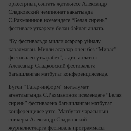
оркестрның сәнгать җитәкчесе Александр
Сладковский чемпионат вакытында
С.Рахманинов исемендәге “Белая сирень”
фестивале үткәрелү белән бәйләп аңлата.
“Бу фестивальдә милли әсәрләр уйналу
каралмаган. Милли әсәрләр өчен без “Мирас”
фестивален үткәрәбез”, - дип аңлатты
Александр Сладковский фестивальгә
багышланган матбугат конференциясендә.
Бүген “Татар-информ” мәгълүмат
агентлыгында С.Рахманинов исемендәге “Белая
сирень” фестиваленә багышланган матбугат
конференциясе үтте. Матбугат чарасының
спикеры Александр Сладковский
журналистларга фестиваль программасы