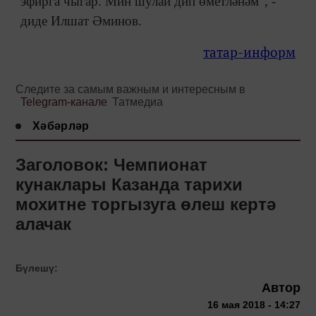
эфирга чыгар. Мин шулай дип өметләнәм”, -
диде Илшат Әминов.
татар-информ
Следите за самым важным и интересным в
Telegram-канале
Татмедиа
Хәбәрләр
Заголовок: Чемпионат
кунаклары Казанда тарихи
мохитне торгызуга өлеш кертә
алачак
Бүлешү:
Автор
16 мая 2018 - 14:27