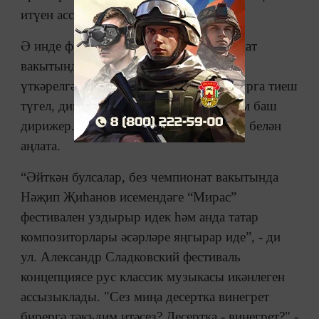
итүен ассызыклап.
Ә инде фестивальгә килгәндә, чемпионат
вакытында “Белая сирень” фестивале
үткәрелгәнгә күрә, милли әсәрләр булырга тиеш
түгел, дип саный сәнгать җитәкчесе һәм баш
дирижер. Моны ул формат башка булу белән
аңлата.
“Әйткән булсалар, без чемпионат вакытында
Нәҗип Җиһанов исемендәге “Мирас”
фестивален уздырыр идек һәм анда татар
композиторлары әсәрләре яңгырар иде”, - ди
ул. Александр Сладковский фестиваль
концепциясе рус классик музыкасы икәнлеген
ассызыклады. "Сез миңа десертка винегрет
бирергә тәкъдим итәсез? Десертка - винегрет?" -