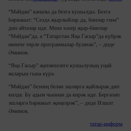
“Мәйдан” каналы да безгә кушылды. Безгә
һәрвакыт: “Сездә җырлыйлар да, бииләр генә”
дип әйтәләр иде. Менә хәзер җыр-биюләр
“Мәйдан”да, ә “Татарстан Яңа Гасыр”да күбрәк
икенче төрле программалар булачак”, – диде
Әминов.
“Яңа Гасыр” җитәкчелеге кушылуның уңай
якларын гына күрә.
“Мәйдан” безнең белән эшләргә җайлырак дип
килде. Бу адым чыннан да кирәк иде. Бергәләп
эшләргә һәрвакыт җиңелрәк”, – диде Илшат
Әминов.
татар-информ