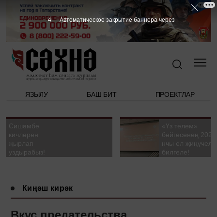
3
Автоматическое закрытие баннера через
ЯЗЫЛУ
БАШ БИТ
ПРОЕКТЛАР
Сишәмбе
«Үз телем»
кичләрен
бәйгесенең 2026
җырлап
нчы ел җиңүчелә
уздырабыз!
билгеле!
Киңәш кирәк
Вкус предательства