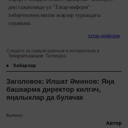
дип гаҗәпләнде ул "Татар-информ"
хәбәрчесенең милли әсәрләр турындагы
соравына.
татар-информ
Следите за самым важным и интересным в
Telegram-канале
Татмедиа
Хәбәрләр
Заголовок: Илшат Әминов: Яңа
башкарма директор килгәч,
яңалыклар да булачак
Бүлешү:
Автор