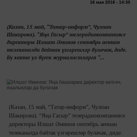
16 мая 2018 - 14:30
(Казан, 15 май, “Татар-информ”, Чулпан
Шакирова). “Яңа Гасыр” телерадиокомпаниясе
директоры Илшат Әминов сентябрь аеннан
телеканалда байтак үзгәрешләр булачак, диде.
Бу хакта ул бүген журналистларга “...
(Казан, 15 май, “Татар-информ”, Чулпан
Шакирова). “Яңа Гасыр” телерадиокомпаниясе
директоры Илшат Әминов сентябрь аеннан
телеканалда байтак үзгәрешләр булачак, диде.