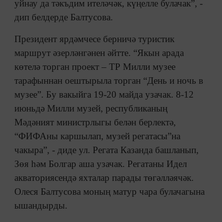
уйнау да тәкъдим ителәчәк, күңелле булачак”, -
дип белдерде Балтусова.
Президент ярдәмчесе берничә туристик
маршрут әзерләнгәнен әйтте. “Якын арада
көтелә торган проект – ТР Милли музее
тарафыннан оештырыла торган “День и ночь в
музее”. Бу вакыйга 19-20 майда узачак. 8-12
июньдә Милли музей, республиканың
Мәдәният министрлыгы белән берлектә,
“ФИФАны каршылап, музей регатасы”на
чакыра”, - диде ул. Регата Казанда башланып,
Зөя һәм Болгар аша узачак. Регатаны Идел
акваториясендә яхталар парады төгәлләячәк.
Олеся Балтусова моның матур чара булачагына
ышандырды.