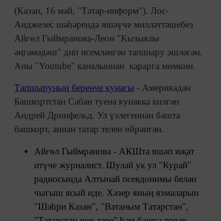
(Казан, 16 май, "Татар-информ"). Лос-
Анджелес шәһәрендә яшәүче милләттәшебез
Айгөл Гыймранова-Леон "Кызыклы
әңгәмәдәш" дип исемләнгән тапшыру эшләгән.
Аны "Youtube" каналыннан карарга мөмкин.
Тапшыруның беренче кунагы
- Америкадан
Башкортстан Сабан туена кунакка килгән
Андрей Дринфельд. Ул үзлегеннән башта
башкорт, аннан татар телен өйрәнгән.
Айгөл Гыймранова - АКШта яшәп иҗат
итүче журналист. Шулай ук ул "Курай"
радиосында Алтынай псевдонимы белән
чыгыш ясый иде. Хәзер яның язмаларын
"Шәһри Казан", "Ватаным Татарстан",
"Татарстан яшьләре" һәм башка төрле