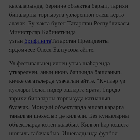
кысаларында, берничә объектка барып, тарихи
биналарны торгызуга үзләреннән өлеш кертә
алачак. Бу хакта бүген Татарстан Республикасы
Министрлар Кабинетында
узган
брифингта
Татарстан Президенты
ярдәмчесе Олеся Балтусова әйтте.
Ул фестивальнең илнең утыз шәһәрендә
үткәрелүен, аның июнь башында башланып,
кичке сәгатьләрдә узачагын әйтте. “Күпләр үз
куллары белән нидер эшләргә ярата, биредә
тарихи биналарны торгызуда катнашып
булачак. Мондый объектларда эшләп карарга
танылган шәхесләр дә килгәли. Без кунакларны
объектларда көтеп калабыз. Килгән һәр кешегә
шөгыль табачакбыз. Ишегалдында футбол