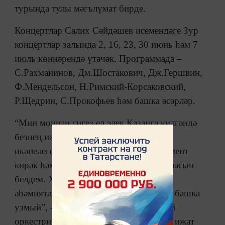
турында тулы мәгълүмат бирде.
Концертлар Салих Сәйдәшев исемендәге Зур
концертлар залында 2, 16, 23, 30 июнь һәм 7
июль көннәрендә үтәчәк. Программада –
С.Рахманинов, Дм.Шостакович, Дж.Гершвин,
Ф.Мендельсон, Н.Римский-Корсаковский,
Р.Щедрин, С.Прокофьев һәм башка әсәрләр.
“Мин моннан сигез ел элек Казанга килгәндә
безнең иҗади яктан нәрсәгә сәләтле
икәнелегебезне күрсәтә торган инструмент
кирәк һәм оркестр шул инструмент буласын
белдем. Хәзер, күрәсезме, азмы-күпме
әһәмиятле бер генә чара да оркестрдан башка
узмый”, - диде Александр Сладковский
оркестрның формада булуы һәм камил иҗат