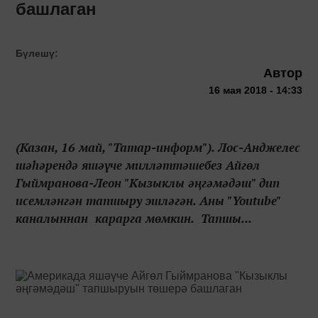
башлаган
Бүлешү:
Автор
16 мая 2018 - 14:33
(Казан, 16 май, "Татар-информ"). Лос-Анджелес
шәһәрендә яшәүче милләттәшебез Айгөл
Гыймранова-Леон "Кызыклы әңгәмәдәш" дип
исемләнгән тапшыру эшләгән. Аны "Youtube"
каналыннан карарга мөмкин. Тапшы...