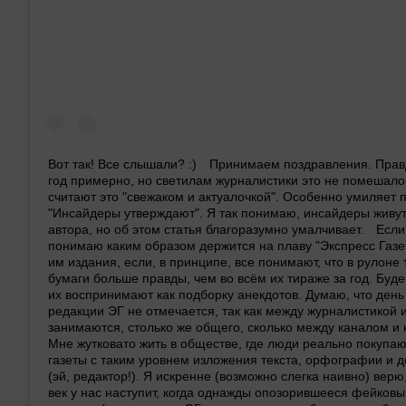
Вот так! Все слышали? :)⁠⠀ Принимаем поздравления. Прав
год примерно, но светилам журналистики это не помешало
считают это "свежаком и актуалочкой". Особенно умиляет 
"Инсайдеры утверждают". Я так понимаю, инсайдеры живут
автора, но об этом статья благоразумно умалчивает.⁠⠀ Если
понимаю каким образом держится на плаву "Экспресс Газе
им издания, если, в принципе, все понимают, что в рулоне
бумаги больше правды, чем во всём их тираже за год. Буде
их воспринимают как подборку анекдотов. Думаю, что день
редакции ЭГ не отмечается, так как между журналистикой и
занимаются, столько же общего, сколько между каналом и 
Мне жутковато жить в обществе, где люди реально покупаю
газеты с таким уровнем изложения текста, орфографии и 
(эй, редактор!). Я искренне (возможно слегка наивно) верю
век у нас наступит, когда однажды опозорившееся фейков