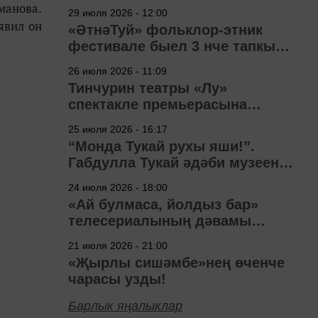
манова
.
29 июля 2026 - 12:00
аявил он
«ӘтнәТуй» фольклор-этник
фестивале быел 3 нче тапкыр
узачак
26 июля 2026 - 11:09
Тинчурин театры «Лу»
спектакле премьерасына
әзерләнә
25 июля 2026 - 16:17
“Монда Тукай рухы яши!”.
Габдулла Тукай әдәби музеена
40 ел
24 июля 2026 - 18:00
«Ай булмаса, йолдыз бар»
телесериалының дәвамы
төшерелә!
21 июля 2026 - 21:00
«Җырлы сишәмбе»нең өченче
чарасы узды!
Барлык яңалыклар