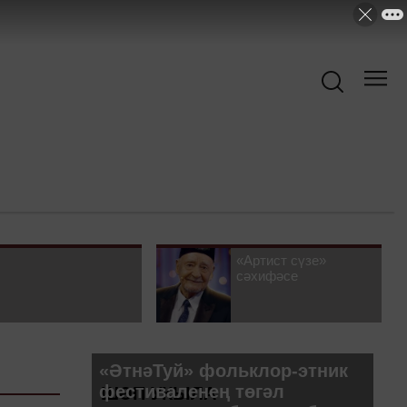
«Артист сүзе»
сәхифәсе
«ӘтнәТуй» фольклор-этник
фестиваленең төгәл
ШӘП УКЫЛА