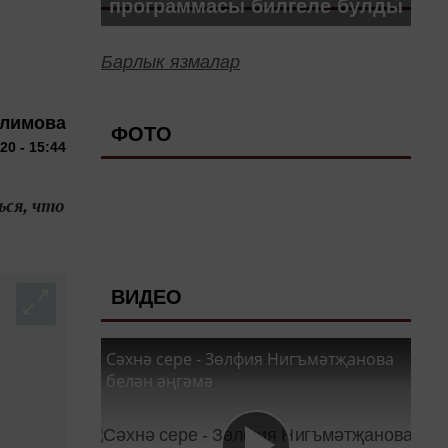
программасы билгеле булды
Барлык язмалар
алимова
ФОТО
20 - 15:44
ься, что
ВИДЕО
Сәхнә сере - Зөлфия Нигъмәтҗанова
белән әңгәмә