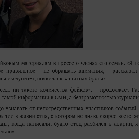
йковым материалам в прессе о членах его семьи
.
«
Я п
ое правильное – не обращать внимания, – рассказал
лся иммунитет, появилась защитная броня
»
.
сы, ни такого количества фейков», – продолж
ает
Газ
ю самой информации в СМИ, а безграмотностью журнали
адо узнавать от непосредственных участников событий, 
ытии в жизни отца, о котором не знаю, скорее всего, э
ды, когда написали, будто отец разбился в аварии, я
ально
»
.