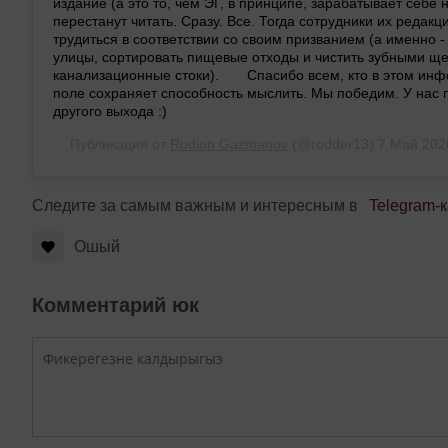
издание (а это то, чем ЭГ, в принципе, зарабатывает себе 
перестанут читать. Сразу. Все. Тогда сотрудники их редакц
трудиться в соответствии со своим призванием (а именно -
улицы, сортировать пищевые отходы и чистить зубными щ
канализационные стоки).⁠⠀ ⁠⠀ Спасибо всем, кто в этом и
поле сохраняет способность мыслить. Мы победим. У нас 
другого выхода :)
Публикация от
Rodion Gazmanov
(@rodder13)
7 Май 202
Следите за самым важным и интересным в
Telegram-
Ошый
Комментарий юк