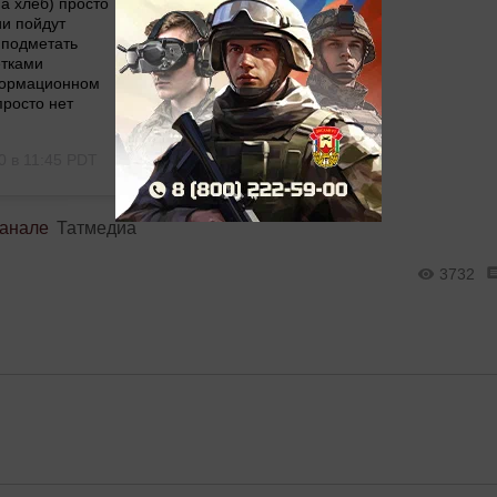
на хлеб) просто
ии пойдут
 подметать
етками
нформационном
просто нет
0 в 11:45 PDT
канале
Татмедиа
3732