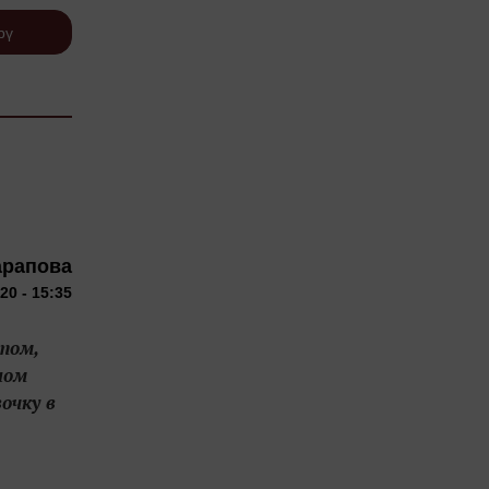
рү
арапова
20 - 15:35
том,
ном
очку в