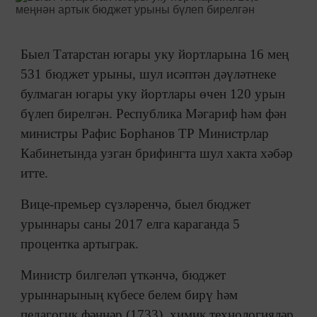
Быел Татарстан югары уку йортларына 16 мең
531 бюджет урыны, шул исәптән дәүләтнеке
булмаган югары уку йортлары өчен 120 урын
бүлеп бирелгән. Республика Мәгариф һәм фән
министры Рафис Борһанов ТР Министрлар
Кабинетында узган брифингта шул хакта хәбәр
итте.
Вице-премьер сүзләренчә, быел бюджет
урыннары саны 2017 елга караганда 5
процентка артыграк.
Министр билгеләп үткәнчә, бюджет
урыннарының күбесе белем бирү һәм
педагогик фәннәр (1733), химик технологияләр