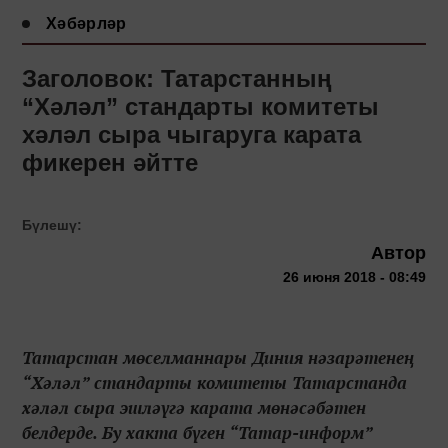
Хәбәрләр
Заголовок: Татарстанның
“Хәләл” стандарты комитеты
хәләл сыра чыгаруга карата
фикерен әйтте
Бүлешү:
Автор
26 июня 2018 - 08:49
Татарстан мөселманнары Диния нәзарәтенең
“Хәләл” стандарты комитеты Татарстанда
хәләл сыра эшләүгә карата мөнәсәбәтен
белдерде. Бу хакта бүген “Татар-информ”