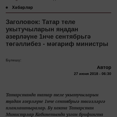
Хәбәрләр
Заголовок: Татар теле
укытучыларын яңадан
әзерләүне 1нче сентябрьгә
төгәллибез - мәгариф министры
Бүлешү:
Автор
27 июня 2018 - 06:30
Татарстанда татар теле укытучыларын
яңадан әзерләүне 1нче сентябрьгә төгәлләргә
планлаштыралар. Бу хакта Татарстан
Министрлар Кабинетында узган брифингта