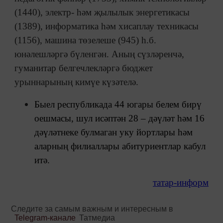
(1440), электр- һәм җылылык энергетикасы
(1389), информатика һәм хисаплау техникасы
(1156), машина төзелеше (945) һ.б.
юнәлешләргә бүленгән. Аның сүзләренчә,
гуманитар белгечлекләргә бюджет
урыннарының кимүе күзәтелә.
Быел республикада 44 югары белем бирү
оешмасы, шул исәптән 28 – дәүләт һәм 16
дәүләтнеке булмаган уку йортлары һәм
аларның филиаллары абитуриентлар кабул
итә.
татар-информ
Следите за самым важным и интересным в
Telegram-канале
Татмедиа