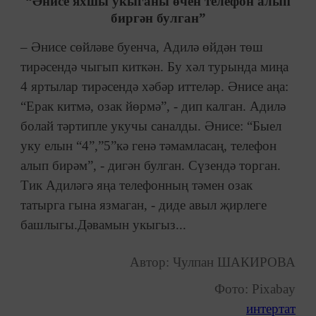
“Әнисе яхшы укыганы өчен телефон алып
биргән булган”
– Әнисе сөйләве буенча, Адилә өйдән төш
тирәсендә чыгып киткән. Бу хәл турында миңа
4 яртылар тирәсендә хәбәр иттеләр. Әнисе аңа:
“Ерак китмә, озак йөрмә”, - дип калган. Адилә
болай тәртипле укучы саналды. Әнисе: “Быел
уку елын “4”,”5”кә генә тәмамласаң, телефон
алып бирәм”, - дигән булган. Сүзендә торган.
Тик Адиләгә яңа телефонның тәмен озак
татырга гына язмаган, - диде авыл җирлеге
башлыгы.Дәвамын укыгыз...
Автор: Чулпан ШАКИРОВА
Фото: Pixabay
интертат