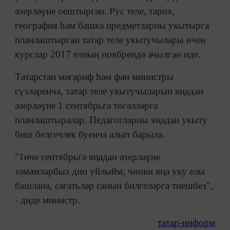
әзерләүне оештырган. Рус теле, тарих,
география һәм башка предметларны укытырга
планлаштырган татар теле укытучылары өчен
курслар 2017 елның ноябрендә ачылган иде.
Татарстан мәгариф һәм фән министры
сүзләренчә, татар теле укытучыларын яңадан
әзерләүне 1 сентябрьгә төгәлләргә
планлаштыралар. Педагогларны яңадан укыту
биш белгечлек буенча алып барыла.
"1нче сентябрьгә яңадан әзерләүне
тәмамларбыз дип уйлыйм, чөнки яңа уку елы
башлана, сәгатьләр санын билгеләргә тиешбез",
- диде министр.
татар-информ