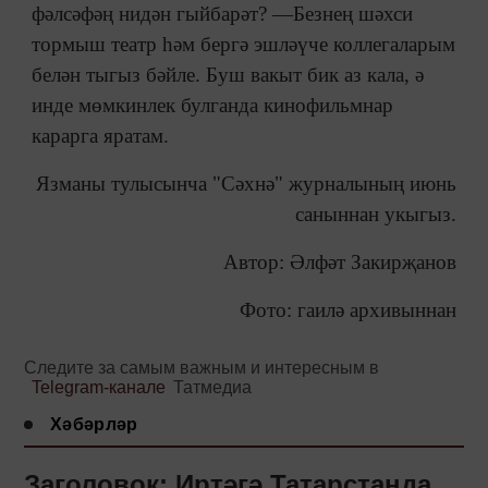
фәлсәфәң нидән гыйбарәт? —Безнең шәхси
тормыш театр һәм бергә эшләүче коллегаларым
белән тыгыз бәйле. Буш вакыт бик аз кала, ә
инде мөмкинлек булганда кинофильмнар
карарга яратам.
Язманы тулысынча "Сәхнә" журналының июнь
саныннан укыгыз.
Автор: Әлфәт Закирҗанов
Фото: гаилә архивыннан
Следите за самым важным и интересным в
Telegram-канале
Татмедиа
Хәбәрләр
Заголовок: Иртәгә Татарстанда