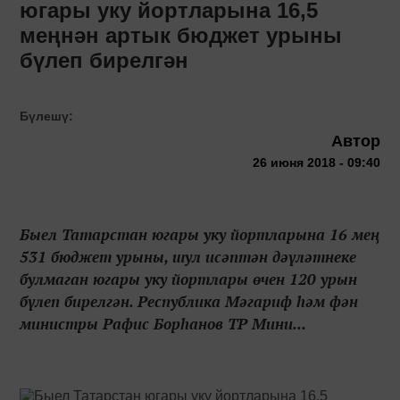
югары уку йортларына 16,5
меңнән артык бюджет урыны
бүлеп бирелгән
Бүлешү:
Автор
26 июня 2018 - 09:40
Быел Татарстан югары уку йортларына 16 мең
531 бюджет урыны, шул исәптән дәүләтнеке
булмаган югары уку йортлары өчен 120 урын
бүлеп бирелгән. Республика Мәгариф һәм фән
министры Рафис Борһанов ТР Мини...