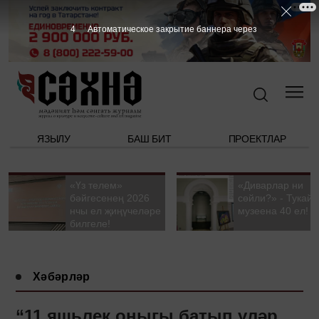
3
Автоматическое закрытие баннера через
ЯЗЫЛУ
БАШ БИТ
ПРОЕКТЛАР
«Үз телем»
«Диварлар ни
бәйгесенең 2026
сөйли?» - Тукай
нчы ел җиңүчеләре
музеена 40 ел!
билгеле!
Хәбәрләр
“11 яшьлек оныгы батып үләр