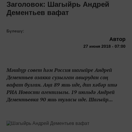
Заголовок: Шагыйрь Андрей
Дементьев вафат
Бүлешү:
Автор
27 июня 2018 - 07:00
Мәшһүр совет һәм Россия шагыйре Андрей
Дементьев озакка сузылган авырудан соң
вафат булган. Аңа 89 яшь иде, дип хәбәр итә
РИА Новости агентлыгы. 19 июльдә Андрей
Дементьевка 90 яшь туласы иде. Шагыйр...