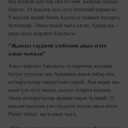
буа ясалган иде бер-ике ел элек. Балалар шунда
барган. 10 яшьлек кыз суга бөтенләй кермәгән.
9 яшьлек малай белән Адилә су коенып чыгарга
булганнар. Әмма малай чыга алган, Адилә юк, -
диде авыл җирлеге башлыгы.
“Җансыз гәүдәсен үзебезнең авыл егете
алып чыккан”
Авыл җирлеге башлыгы сүзләренчә, кызның
батуы турында аңа Адиләнең әнисе хәбәр итә,
коткаручылар чакыртуын сорый. Аңа кадәр ана
кеше үзе суга төшеп, кызын эзләргә маташа.
Әмма коткаручылар ярдәме кирәк булмый, 11
яшьлек кызның үле гәүдәсен шушы авыл егете
Ринат
табып, ярга алып чыга.