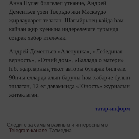
Анна Пугач билгеләп үткәнчә, Андрей
Дементьев үзен Тверьдә яки Мәскәүдә
җирләүләрен теләгән. Шагыйрьнең кайда һәм
кайчан җир куенына иңдереләчәге турында
соңрак хәбәр ителәчәк.
Андрей Дементьев «Аленушка», «Лебединая
верность», «Отчий дом», «Баллада о матери»
һ.б. җырларның текст авторы буларак билгеле.
90нчы елларда алып баручы һәм хәбәрче булып
эшләгән, 12 ел дәвамында «Юность» журналын
җитәкләгән.
татар-информ
Следите за самым важным и интересным в
Telegram-канале
Татмедиа