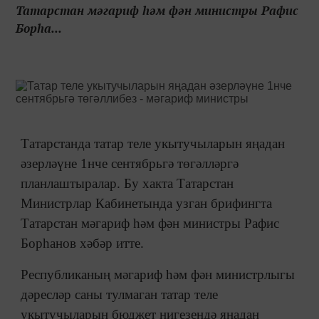
Татарстан мәгариф һәм фән министры Рафис
Борһа...
Татарстанда татар теле укытучыларын яңадан
әзерләүне 1нче сентябрьгә төгәлләргә
планлаштыралар. Бу хакта Татарстан
Министрлар Кабинетында узган брифингта
Татарстан мәгариф һәм фән министры Рафис
Борһанов хәбәр итте.
Республиканың мәгариф һәм фән министрлыгы
дәресләр саны тулмаган татар теле
укытучыларын бюджет нигезендә яңадан