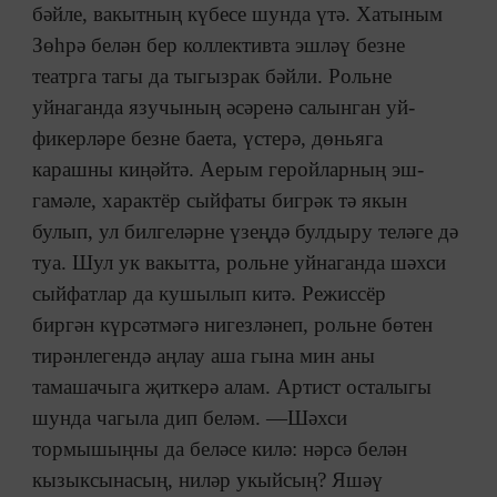
бәйле, вакытның күбесе шунда үтә. Хатыным
Зөһрә белән бер коллективта эшләү безне
театрга тагы да тыгызрак бәйли. Рольне
уйнаганда язучының әсәренә салынган уй-
фикерләре безне баета, үстерә, дөньяга
карашны киңәйтә. Аерым геройларның эш-
гамәле, характёр сыйфаты бигрәк тә якын
булып, ул билгеләрне үзеңдә булдыру теләге дә
туа. Шул ук вакытта, рольне уйнаганда шәхси
сыйфатлар да кушылып китә. Режиссёр
биргән күрсәтмәгә нигезләнеп, рольне бөтен
тирәнлегендә аңлау аша гына мин аны
тамашачыга җиткерә алам. Артист осталыгы
шунда чагыла дип беләм. —Шәхси
тормышыңны да беләсе килә: нәрсә белән
кызыксынасың, ниләр укыйсың? Яшәү