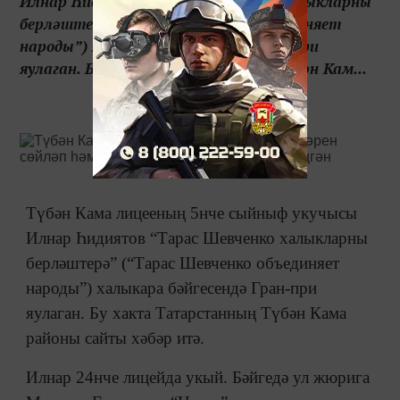
Илнар Һидиятов “Тарас Шевченко халыкларны
берләштерә” (“Тарас Шевченко объединяет
народы”) халыкара бәйгесендә Гран-при
яулаган. Бу хакта Татарстанның Түбән Кам...
Түбән Кама лицееның 5нче сыйныф укучысы
Илнар Һидиятов “Тарас Шевченко халыкларны
берләштерә” (“Тарас Шевченко объединяет
народы”) халыкара бәйгесендә Гран-при
яулаган. Бу хакта Татарстанның Түбән Кама
районы сайты хәбәр итә.
Илнар 24нче лицейда укый. Бәйгедә ул жюрига