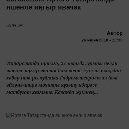
яшенле яңгыр явачак
Бүлешү:
Автор
26 июня 2018 - 10:30
Татарстанда иртәгә, 27 июньдә, урыны белән
яшенле яңгыр явачак һәм көчле җил исәчәк, дип
хәбәр итә республика Гидрометеорология һәм
әйләнә-тирә мохитне күзәтү идарәсе
матбугат хезмәте. Казанда җилнең...