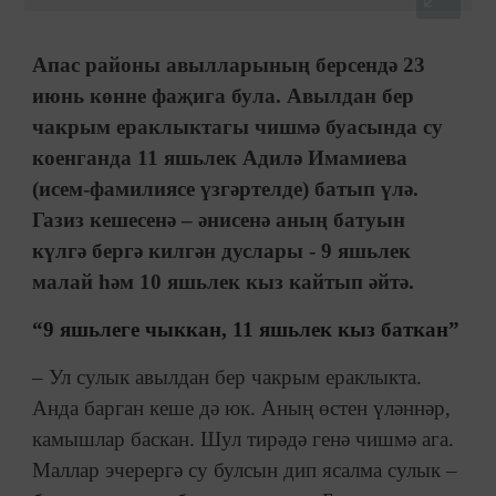
Апас районы авылларының берсендә 23
июнь көнне фаҗига була. Авылдан бер
чакрым ераклыктагы чишмә буасында су
коенганда 11 яшьлек Адилә Имамиева
(исем-фамилиясе үзгәртелде) батып үлә.
Газиз кешесенә – әнисенә аның батуын
күлгә бергә килгән дуслары - 9 яшьлек
малай һәм 10 яшьлек кыз кайтып әйтә.
“9 яшьлеге чыккан, 11 яшьлек кыз баткан”
– Ул сулык авылдан бер чакрым ераклыкта.
Анда барган кеше дә юк. Аның өстен үләннәр,
камышлар баскан. Шул тирәдә генә чишмә ага.
Маллар эчерергә су булсын дип ясалма сулык –