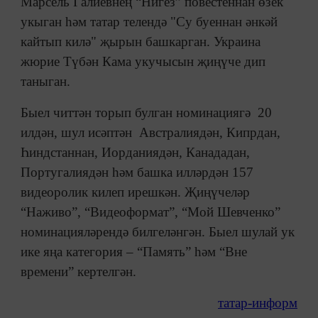
Марсель Галиевнең “Нигез” повестеннан өзек
укыган һәм татар телендә "Су буеннан әнкәй
кайтып килә" җырын башкарган. Украина
жюрие Түбән Кама укучысын җиңүче дип
таныган.
Быел читтән торып булган номинациягә 20
илдән, шул исәптән Австралиядән, Кипрдан,
Һиндстаннан, Иорданиядән, Канададан,
Португалиядән һәм башка илләрдән 157
видеоролик килеп ирешкән. Җиңүчеләр
“Наживо”, “Видеоформат”, “Мой Шевченко”
номинацияләрендә билгеләнгән. Быел шулай ук
ике яңа категория – “Память” һәм “Вне
времени” кертелгән.
татар-информ