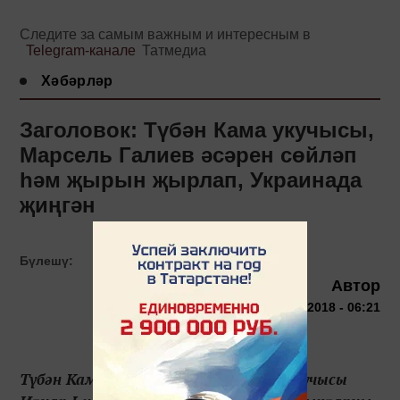
Следите за самым важным и интересным в
Telegram-канале
Татмедиа
Хәбәрләр
Заголовок: Түбән Кама укучысы,
Марсель Галиев әсәрен сөйләп
һәм җырын җырлап, Украинада
җиңгән
Бүлешү:
Автор
27 июня 2018 - 06:21
Түбән Кама лицееның 5нче сыйныф укучысы