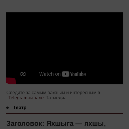
Следите за самым важным и интересным в
Telegram-канале
Татмедиа
Театр
Заголовок: Яхшыга — яхшы,