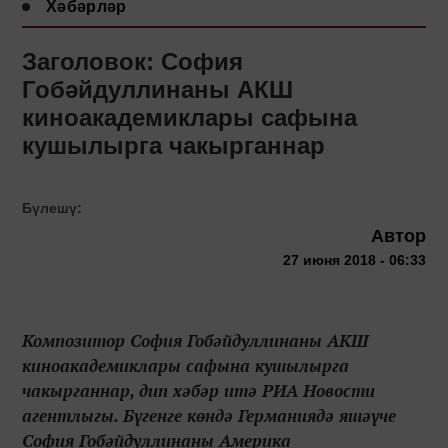
Хәбәрләр
Заголовок: София
Гобәйдуллинаны АКШ
киноакадемиклары сафына
кушылырга чакырганнар
Бүлешү:
Автор
27 июня 2018 - 06:33
Композитор София Гобәйдуллинаны АКШ
киноакадемиклары сафына кушылырга
чакырганнар, дип хәбәр итә РИА Новости
агентлыгы. Бүгенге көндә Германиядә яшәүче
София Гобәйдуллинаны Америка