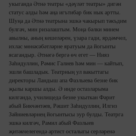
укыганда Әтнә театры «дәүләт театры» дигән
статус алды һәм аңа игътибар бик нык артты.
Шуңа да Әтнә театрына эшкә чакырып тәкъдим
булгач, мин ризалаштым. Моңа бәлки минем
авылны, аның кешеләрен, үзара гади, ярдәмчел,
ихлас мөнәсәбәтләрне яратуым да йогынты
ясагандыр. Әтнәгә бергә өч егет — Нияз
Заһидуллин, Рәмис Галиев һәм мин — кайтып,
эшли башладык. Театрның ул вакыттагы
директоры Ландыш апа Фазлыева безне бик
җылы каршы алды. Ә инде остазларыма
килгәндә, училищеда безне укыткан Фәрит
абый Бикчәнтәев, Рәшит Заһидуллин, Илгиз
Зәйниевләрнең йогынтысы зур булды. Театрга
эшкә килгәч, Рамил абый Фазлыев
җитәкчелегендә артист осталыгы серләренә