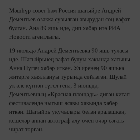
Мәшһүр совет һәм Россия шагыйре Андрей
Дементьев озакка сузылган авырудан соң вафат
булган. Аңа 89 яшь иде, дип хәбәр итә РИА
Новости агентлыгы.
19 июльдә Андрей Дементьевка 90 яшь туласы
иде. Шагыйрьнең вафат булуы хакында хатыны
Анна Пугач хәбәр иткән. Ул иренең 90 яшькә
җитәргә хыяллануы турында сөйләгән. Шулай
ук әле күптән түгел генә, 3 июньдә,
Дементьевның «Красная площадь» дигән китап
фестивалендә чыгыш ясавы хакында хәбәр
иткән. Шагыйрь укучылары белән аралашкан,
кешеләр аннан автограф алу өчен өчәр сәгать
чират торган.