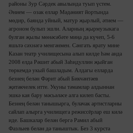
районы Зур Сәрдек авылында туып үстем.
Әнием — озак еллар Мәдәният йортында
мөдир, баянда уйный, матур җырлый, әтием —
агроном булып эшли. Аларның җырмузыкага
булган җылы мөнәсәбәте миңа да күчеп, 5-6
яшьтә сәхнәгә менгәнмен. Сәнгать ярату мине
Казан театр училищесына алып килде һәм анда
2008 елда Рәшит абый Заһидуллин җыйган
төркемдә укый башладым. Алдагы елларда
безнең белән Фәрит абый Бикчәнтәев
җитәкчелек итте. Укуны тәмамлар алдыннан
эшкә кая бару мәсьәләсе алга килеп басты.
Безнең белән танышырга, булачак артистларны
сайлап алырга училищега режиссёрлар еш килә
иде. Башкалар белән бергә Рамил абый
Фазлыев белән дә таныштык. Без 3 курста