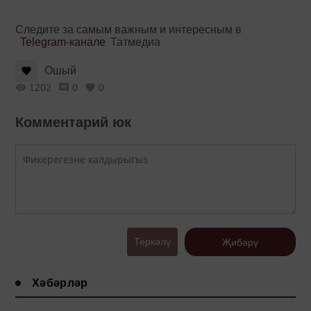
Следите за самым важным и интересным в
Telegram-канале
Татмедиа
Ошый
1202
0
0
Комментарий юк
Теркәлү
Җибәрү
Хәбәрләр