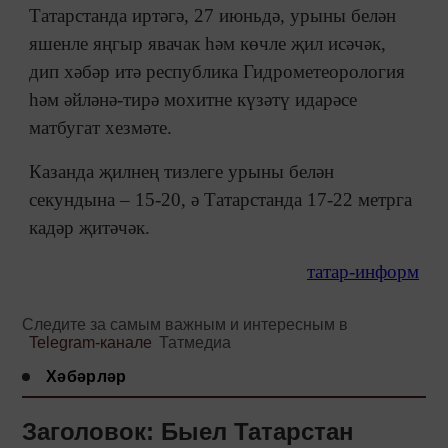
Татарстанда иртәгә, 27 июньдә, урыны белән
яшенле яңгыр явачак һәм көчле җил исәчәк,
дип хәбәр итә республика Гидрометеорология
һәм әйләнә-тирә мохитне күзәтү идарәсе
матбугат хезмәте.
Казанда җилнең тизлеге урыны белән
секундына – 15-20, ә Татарстанда 17-22 метрга
кадәр җитәчәк.
татар-информ
Следите за самым важным и интересным в
Telegram-канале
Татмедиа
Хәбәрләр
Заголовок: Быел Татарстан