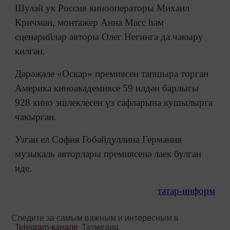
Шулай ук Россия кинооператоры Михаил
Кричман, монтажер Анна Масс һәм
сценарийлар авторы Олег Негинга да чакыру
килгән.
Дәрәҗәле «Оскар» премиясен тапшыра торган
Америка киноакадемиясе 59 илдән барлыгы
928 кино эшлеклесен үз сафларына кушылырга
чакырган.
Узган ел София Гобәйдуллина Германия
музыкаль авторлары премияcенә лаек булган
иде.
татар-информ
Следите за самым важным и интересным в
Telegram-канале
Татмедиа