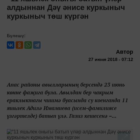
алдыннан Дәү әнисе куркыныч
куркыныч төш күргән
Бүлешү:
Автор
27 июня 2018 - 07:12
Апас районы авылларының берсендә 23 июнь
көнне фаҗига була. Авылдан бер чакрым
ераклыктагы чишмә буасында су коенганда 11
яшьлек Адилә Имамиева (исем-фамилиясе
үзгәртелде) батып үлә. Газиз кешесенә –...