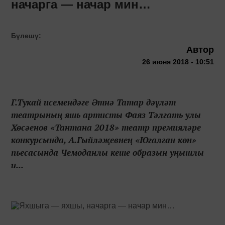
начарга — начар мин…
Бүлешү:
Автор
26 июня 2018 - 10:51
Г.Тукай исемендәге Әтнә Татар дәүләт
театрының яшь артисты Фаяз Тәлгать улы
Хөсәенов «Тантана 2018» театр премияләре
конкурсында, А.Гыйләҗевнең «Югалган көн»
пьесасында Чемоданлы кеше образын уңышлы
и...