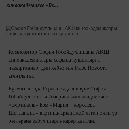
киноакадемиясе «Ве...
Композитор София Гобәйдуллинаны АКШ
киноакадемиклары сафына кушылырга
чакырганнар, дип хәбәр итә РИА Новости
агентлыгы.
Бүгенге көндә Германиядә яшәүче София
Гобәйдуллинаны Америка киноакадемиясе
«Вертикаль» һәм «Мария – королева
Шотландии» картиналарына көй язган өчен үз
рәтләренә кабул итәргә карар кылган.