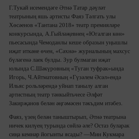
Г.Тукай исемендәге Әтнә Татар дәүләт
театрының яшь артисты Фаяз Тәлгать улы
Хөсәенов «Тантана 2018» театр премияләре
конкурсында, А.Гыйләҗевнең «Югалган көн»
пьесасында Чемоданлы кеше образын уңышлы
иҗат иткәне өчен, «Сәхнә» журналының махсус
бүләгенә лаек булды. Зур булмаган иҗат
юлында С.Шәкүровның «Туган туфрак»ында
Игорь, Ч.Айтматовның «Гүзәлем Әсәл»ендә
Ильяс рольләрендә уйнап танылу алган
артистның театр тәнкыйтьчесе Әлфәт
Закирҗанов белән әңгәмәсен тәкъдим итәбез.
Фаяз, үзең белән таныштырып, Әтнә театрына
ничек килүең турында сөйлә әле? Остаз буларак
сиңа кемнәр йогынты ясады? —Мин Кукмара