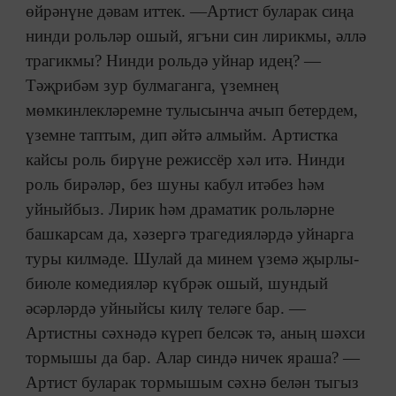
өйрәнүне дәвам иттек. —Артист буларак сиңа
нинди рольләр ошый, ягъни син лирикмы, әллә
трагикмы? Нинди рольдә уйнар идең? —
Тәҗрибәм зур булмаганга, үземнең
мөмкинлекләремне тулысынча ачып бетердем,
үземне таптым, дип әйтә алмыйм. Артистка
кайсы роль бирүне режиссёр хәл итә. Нинди
роль бирәләр, без шуны кабул итәбез һәм
уйныйбыз. Лирик һәм драматик рольләрне
башкарсам да, хәзергә трагедияләрдә уйнарга
туры килмәде. Шулай да минем үземә җырлы-
биюле комедияләр күбрәк ошый, шундый
әсәрләрдә уйныйсы килү теләге бар. —
Артистны сәхнәдә күреп белсәк тә, аның шәхси
тормышы да бар. Алар синдә ничек яраша? —
Артист буларак тормышым сәхнә белән тыгыз