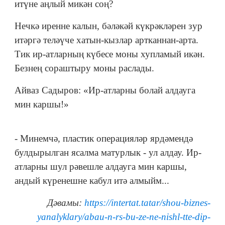
итүне аңлый микән соң?
Нечкә иренне калын, бәләкәй күкрәкләрен зур
итәргә теләүче хатын-кызлар артканнан-арта.
Тик ир-атларның күбесе моны хупламый икән.
Безнең сораштыру моны раслады.
Айваз Садыров: «Ир-атларны болай алдауга
мин каршы!»
- Минемчә, пластик операцияләр ярдәмендә
булдырылган ясалма матурлык - ул алдау. Ир-
атларны шул рәвешле алдауга мин каршы,
андый күренешне кабул итә алмыйм...
Дәвамы:
https://intertat.tatar/shou-biznes-
yanalyklary/abau-n-rs-bu-ze-ne-nishl-tte-dip-