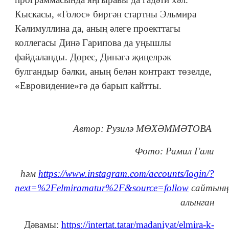
Кыскасы, «Голос» биргән стартны Эльмира
Кәлимуллина да, аның әлеге проекттагы
коллегасы Динә Гарипова да уңышлы
файдаланды. Дөрес, Динәгә җиңелрәк
булгандыр бәлки, аның белән контракт төзелде,
«Евровидение»гә дә барып кайтты.
Автор: Рузилә МӨХӘММӘТОВА
Фото: Рамил Гали
һәм
https://www.instagram.com/accounts/login/?
next=%2Felmiramatur%2F&source=follow
сайтынң
алынган
Дәвамы:
https://intertat.tatar/madaniyat/elmira-k-