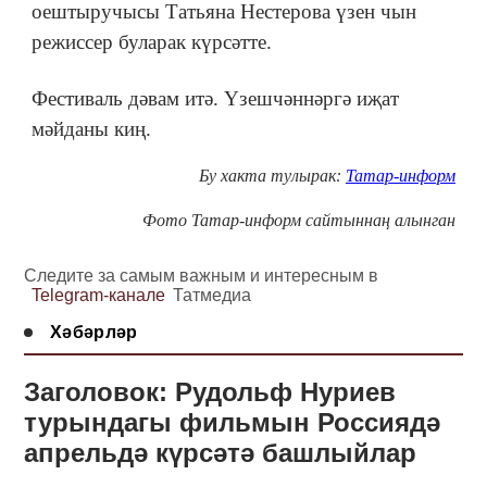
оештыручысы Татьяна Нестерова үзен чын
режиссер буларак күрсәтте.
Фестиваль дәвам итә. Үзешчәннәргә иҗат
мәйданы киң.
Бу хакта тулырак:
Татар-информ
Фото Татар-информ сайтыннаң алынган
Следите за самым важным и интересным в
Telegram-канале
Татмедиа
Хәбәрләр
Заголовок: Рудольф Нуриев
турындагы фильмын Россиядә
апрельдә күрсәтә башлыйлар