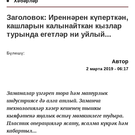
Хәбәрләр
Заголовок: Иреннәрен күперткән,
кашларын калынайткан кызлар
турында егетләр ни уйлый...
Бүлешү:
Автор
2 марта 2019 - 06:17
Заманалар үзгәреп тора һәм матурлык
индустриясе дә алга атлый. Заманча
технологияләр хәзер кешенең тышкы
кыяфәтенә яңалык өстәү мөмкинлеге тудыра.
Пластик операцияләр ясату, ясалма күкрәк һәм
кабартыл...