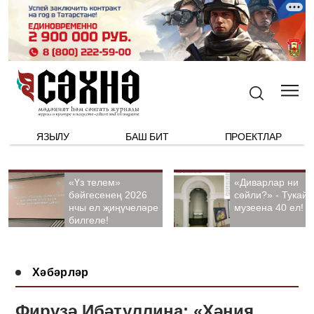
ЯЗЫЛУ
БАШ БИТ
ПРОЕКТЛАР
«Үз телем»
«Диварлар ни
бәйгесенең 2026
сөйли?» - Тукай
нчы ел җиңүчеләре
музеена 40 ел!
билгеле!
Хәбәрләр
Фирүзә Ибәтуллина: «Хәния