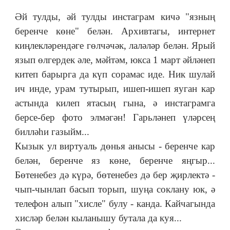
Әй тулды, әй тулды инстаграм кичә "язның
беренче көне" белән. Архивтагы, интернет
киңлекләрендәге гөлчәчәк, лаләләр белән. Ярый
язып өлгердек әле, мәйтәм, юкса 1 март әйләнеп
китеп барырга да күп сорамас иде. Ник шулай
ич инде, урам тутырып, ишеп-ишеп яуган кар
астында килеп ятасың гына, ә инстаграмга
берсе-бер фото элмәгән! Гарьләнеп үләрсең
билләһи газыйм...
Кызык ул виртуаль дөнья анысы - беренче кар
белән, беренче яз көне, беренче яңгыр...
Бөтенебез дә күрә, бөтенебез дә бер җирлектә -
чып-чынлап басып торып, шуңа соклану юк, ә
телефон алып "хисле" булу - канда. Кайчагында
хисләр белән кыланышу бутала да куя...