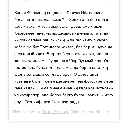
Хәния Фәрхинең сеңлесе - Фируза Ибатуллина
белән интервьюдан өзек ? . "Хәния апа бер елдан
артык вакыт үтте, әмма вакыт дәваламый икән.
Киресенчә генә: уйлар дәрьясына чумып, тагы да
ныграк сагына башлыйсың. Апа гел кайтып керер
кебек. Ул бит Тәтешлегә кайтса, без бер минутка да
аерылмый идек. Əгәр дә берәр хәл чыгып, мин аны
каршы алмасам - бу дөрес әйбер булмый иде. Ул
гастрольдә булса, көн дәвамында берничә тапкыр
шалтыратышып сөйләшә идек. Ə хәзер аның
истәлеге булып кигән киемнәре һәм фотосурәтләре
генә калды. Əмма минем өчен иң кадерле истәлек -
ул хатирәләр, апа белән бергә булган вакытны искә
алу". #хәнияфәрхи #татарэстрада
Публикация от
Татар Эстрада
(@tatar_estrada)
1 Мар 2019 в 9:53 PST