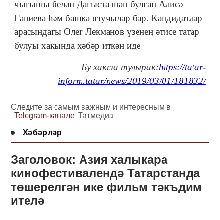
чыгышы белән Дагыстаннан булган Алисә
Ганиева һәм башка язучылар бар. Кандидатлар
арасындагы Олег Лекманов үзенең әтисе татар
булуы хакында хәбәр иткән иде
Бу хакта тулырак:
https://tatar-
inform.tatar/news/2019/03/01/181832/
Следите за самым важным и интересным в
Telegram-канале
Татмедиа
Хәбәрләр
Заголовок: Азия халыкара
кинофестивалендә Татарстанда
төшерелгән ике фильм тәкъдим
ителә