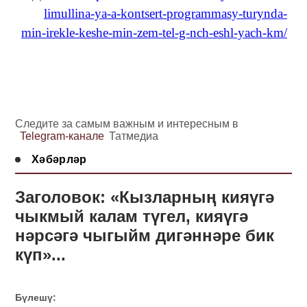
limullina-ya-a-kontsert-programmasy-turynda-
min-irekle-keshe-min-zem-tel-g-nch-eshl-yach-km/
Следите за самым важным и интересным в
Telegram-канале
Татмедиа
Хәбәрләр
Заголовок: «Кызларның кияүгә
чыкмый калам түгел, кияүгә
нәрсәгә чыгыйм дигәннәре бик
күп»...
Бүлешү: