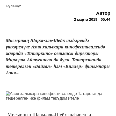
Бүлешү:
Автор
2 марта 2019 - 05:44
Мисырның Шарм-эль-Шейх шәһәрендә
үткәрелүче Азия халыкара кинофестивалендә
жюрида «Татаркино» оешмасы директоры
Миләүшә Айтуганова да була. Татарстанда
төшерелгән «Байгал» һәм «Киллер» фильмнары
Азия...
Мисырның Шарм-эль-Шейх шәһәрендә