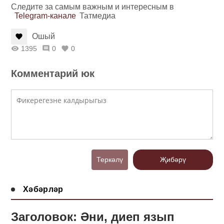
Следите за самым важным и интересным в
Telegram-канале
Татмедиа
Ошый
1395
0
0
Комментарий юк
Теркәлү
Җибәрү
Хәбәрләр
Заголовок: Әни, диеп язып