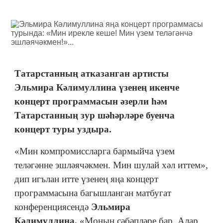
Татарстанның атказанган артисты
Эльмира Кәлимуллина үзенең икенче
концерт программасын әзерли һәм
Татарстанның зур шәһәрләре буенча
концерт туры уздыра.
«Мин компромиссларга бармыйча үзем
теләгәнне эшләячәкмен. Мин шулай хәл иттем»,
дип игълан итте үзенең яңа концерт
программасына багышланган матбугат
конференциясендә
Эльмира
Кәлимуллина.
«Моның сәбәпләре бар. Алар