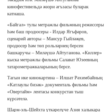
кинофестивельдә жюри әгъзасы буларак
катнаша.
«Байгал» тулы метражлы фильмның режиссеры
һәм баш продюсеры - Илдар Ягъфәров,
сценарий авторы – Мансур Гыйләҗев,
продюсер һәм төп рольләрнең берсен
башкаручы – Миләүшә Айтуганова. «Киллер»
кыска метражлы фильмы Салават Юзеевның
татарометражкаларының берсе.
Тагын ике кинокартина – Илшат Рәхимбайның
«Катлаулы бизәк» документаль фильмы һәм
«Овертайм» лентасы конкурстан тыш
күрсәтелә.
Шарм-эль-Шейхта үткәрелүче Азия халыкара