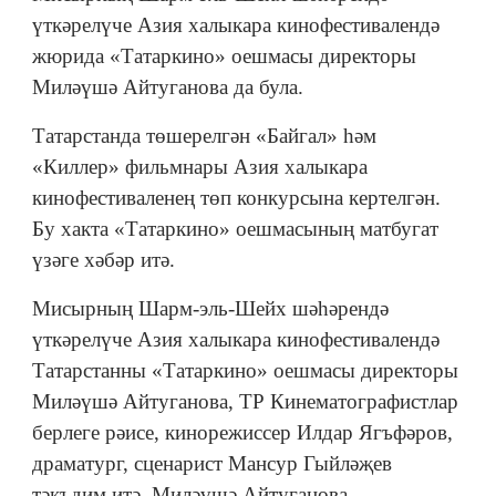
үткәрелүче Азия халыкара кинофестивалендә
жюрида «Татаркино» оешмасы директоры
Миләүшә Айтуганова да була.
Татарстанда төшерелгән «Байгал» һәм
«Киллер» фильмнары Азия халыкара
кинофестиваленең төп конкурсына кертелгән.
Бу хакта «Татаркино» оешмасының матбугат
үзәге хәбәр итә.
Мисырның Шарм-эль-Шейх шәһәрендә
үткәрелүче Азия халыкара кинофестивалендә
Татарстанны «Татаркино» оешмасы директоры
Миләүшә Айтуганова, ТР Кинематографистлар
берлеге рәисе, кинорежиссер Илдар Ягъфәров,
драматург, сценарист Мансур Гыйләҗев
тәкъдим итә. Миләүшә Айтуганова