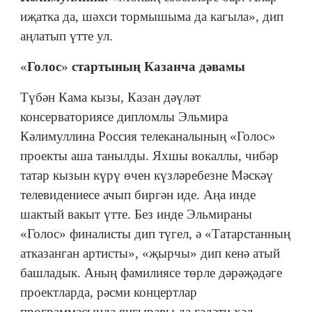
иҗатка да, шәхси тормышыма да кагыла», дип
аңлатып үтте ул.
«
Голос
»
стартының Казанча дәвамы
Түбән Кама кызы, Казан дәүләт
консерваториясе дипломлы Эльмира
Кәлимуллина Россия телеканалының «Голос»
проекты аша танылды. Яхшы вокаллы, чибәр
татар кызын күрү өчен күзләребезне Мәскәү
телевидениесе ачып биргән иде. Аңа инде
шактый вакыт үтте. Без инде Эльмираны
«Голос» финалисты дип түгел, ә «Татарстанның
атказанган артисты», «җырчы» дип кенә атый
башладык. Аның фамилиясе төрле дәрәҗәдәге
проектларда, рәсми концертлар
программасында яңгыравы да гадәти хәл.