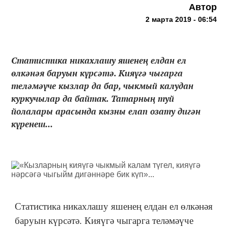
Автор
2 марта 2019 - 06:54
Статистика никахлашу яшенең елдан ел
өлкәнәя баруын күрсәтә. Кияүгә чыгарга
теләмәүче кызлар да бар, чыкмый калудан
куркучылар да байтак. Татарның туй
йолалары арасында кызны елап озату дигән
күренеш...
Статистика никахлашу яшенең елдан ел өлкәнәя
баруын күрсәтә. Кияүгә чыгарга теләмәүче