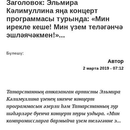
Заголовок: Эльмира
Кәлимуллина яңа концерт
программасы турында: «Мин
ирекле кеше! Мин үзем теләгәнчә
эшләячәкмен!»...
Бүлешү:
Автор
2 марта 2019 - 07:12
Татарстанның атказанган артисты Эльмира
Кәлимуллина үзенең икенче концерт
программасын әзерли һәм Татарстанның зур
шәһәрләре буенча концерт туры уздыра. «Мин
компромиссларга бармыйча үзем теләгәнне э...