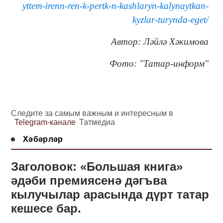
yttem-irenn-ren-k-pertk-n-kashlaryn-kalynaytkan-
kyzlar-turynda-eget/
Автор: Ләйлә Хәкимова
Фото: "Татар-информ"
Следите за самым важным и интересным в
Telegram-канале
Татмедиа
Хәбәрләр
Заголовок: «Большая книга»
әдәби премиясенә дәгъва
кылучылар арасында дүрт татар
кешесе бар.