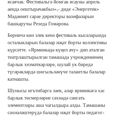
ясаячак. Фестивальгә йомгак ясауны апрель
аенда оештырачакбыз»,- диде «Энергетик»
Мәдәният сарае директоры вазифаларын
башкаручы Резеда Гомәрова.
Берничә көн элек кенә фестиваль кысаларында
осталыкларын балалар иҗат йорты коллективы
күрсәтте. «Ярминкәдә күңел ачу» дип аталган
театрлаштырылган тамашада учреждениенең
барлык хезмәткәрләре, шулай ук биредә
түгәрәкләрдә шөгыльләнүче талантлы балалар
катнашты.
Шунысы игътибарга лаек, алар ярминкәгә хас
барлык төсмерләрне сәхнәдә сәнгать
элементлары аша чагылдыра алды. Тамашаны
сәхнәләштерүдә балалар иҗат йорты педагог-