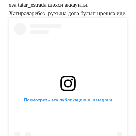
яза tatar_estrada шәхси аккаунты.
Хатирәләребез рухына дога булып ирешсә иде.
Посмотреть эту публикацию в Instagram