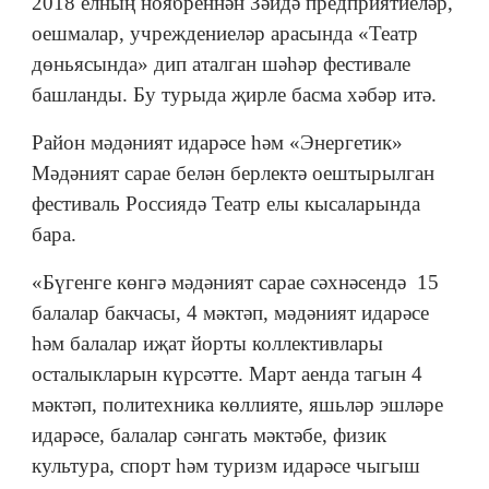
2018 елның ноябреннән Зәйдә предприятиеләр,
оешмалар, учреждениеләр арасында «Театр
дөньясында» дип аталган шәһәр фестивале
башланды. Бу турыда җирле басма хәбәр итә.
Район мәдәният идарәсе һәм «Энергетик»
Мәдәният сарае белән берлектә оештырылган
фестиваль Россиядә Театр елы кысаларында
бара.
«Бүгенге көнгә мәдәният сарае сәхнәсендә 15
балалар бакчасы, 4 мәктәп, мәдәният идарәсе
һәм балалар иҗат йорты коллективлары
осталыкларын күрсәтте. Март аенда тагын 4
мәктәп, политехника көллияте, яшьләр эшләре
идарәсе, балалар сәнгать мәктәбе, физик
культура, спорт һәм туризм идарәсе чыгыш