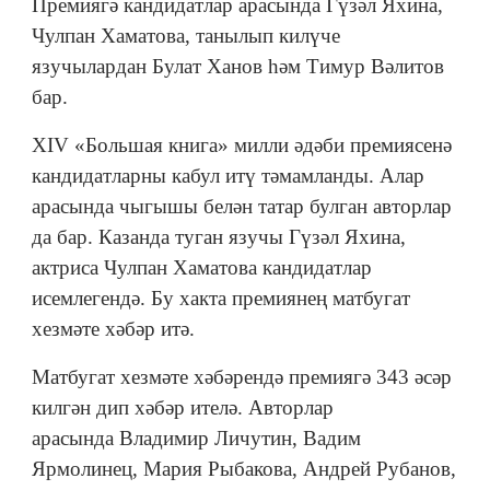
Премиягә кандидатлар арасында Гүзәл Яхина,
Чулпан Хаматова, танылып килүче
язучылардан Булат Ханов һәм Тимур Вәлитов
бар.
XIV «Большая книга» милли әдәби премиясенә
кандидатларны кабул итү тәмамланды. Алар
арасында чыгышы белән татар булган авторлар
да бар. Казанда туган язучы Гүзәл Яхина,
актриса Чулпан Хаматова кандидатлар
исемлегендә. Бу хакта премиянең матбугат
хезмәте хәбәр итә.
Матбугат хезмәте хәбәрендә премиягә 343 әсәр
килгән дип хәбәр ителә. Авторлар
арасында Владимир Личутин, Вадим
Ярмолинец, Мария Рыбакова, Андрей Рубанов,