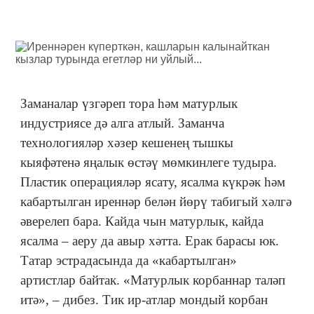
Заманалар үзгәреп тора һәм матурлык
индустриясе дә алга атлый. Заманча
технологияләр хәзер кешенең тышкы
кыяфәтенә яңалык өстәү мөмкинлеге тудыра.
Пластик операцияләр ясату, ясалма күкрәк һәм
кабартылган иреннәр белән йөрү табигый хәлгә
әверелеп бара. Кайда чын матурлык, кайда
ясалма – аеру да авыр хәтта. Ерак барасы юк.
Татар эстрадасында да «кабартылган»
артистлар байтак. «Матурлык корбаннар таләп
итә», – дибез. Тик ир-атлар мондый корбан