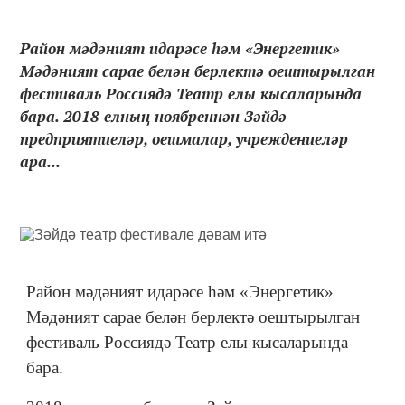
Район мәдәният идарәсе һәм «Энергетик»
Мәдәният сарае белән берлектә оештырылган
фестиваль Россиядә Театр елы кысаларында
бара. 2018 елның ноябреннән Зәйдә
предприятиеләр, оешмалар, учреждениеләр
ара...
Район мәдәният идарәсе һәм «Энергетик»
Мәдәният сарае белән берлектә оештырылган
фестиваль Россиядә Театр елы кысаларында
бара.