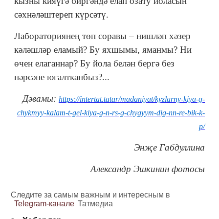
кызны кияүгә биргәндә елап озату йоласын
сәхнәләштереп күрсәтү.
Лабораториянең төп соравы – нишләп хәзер
кәләшләр еламый? Бу яхшымы, яманмы? Ни
өчен елаганнар? Бу йола белән бергә без
нәрсәне югалтканбыз?...
Дәвамы:
https://intertat.tatar/madaniyat/kyzlarny-kiya-g-
chykmyy-kalam-t-gel-kiya-g-n-rs-g-chygyym-dig-nn-re-bik-k-
p/
Энҗе Габдуллина
Александр Эшкинин фотосы
Следите за самым важным и интересным в
Telegram-канале
Татмедиа