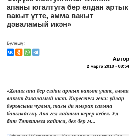
апаны югалтуга бер елдан артык
вакыт үтте, әмма вакыт
дәваламый икән»
Бүлешү:
Автор
2 марта 2019 - 08:54
«Хәния апа бер елдан артык вакыт үтте, әмма
вакыт дәваламый икән. Киресенчә генә: уйлар
дәрьясына чумып, тагы да ныграк сагына
башлыйсың. Апа гел кайтып керер кебек. Ул
бит Тәтешлегә кайтса, без бер м...