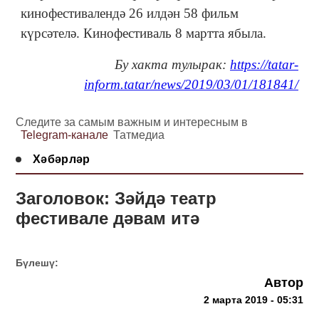
кинофестивалендә 26 илдән 58 фильм
күрсәтелә. Кинофестиваль 8 мартта ябыла.
Бу хакта тулырак:
https://tatar-
inform.tatar/news/2019/03/01/181841/
Следите за самым важным и интересным в
Telegram-канале
Татмедиа
Хәбәрләр
Заголовок: Зәйдә театр
фестивале дәвам итә
Бүлешү:
Автор
2 марта 2019 - 05:31