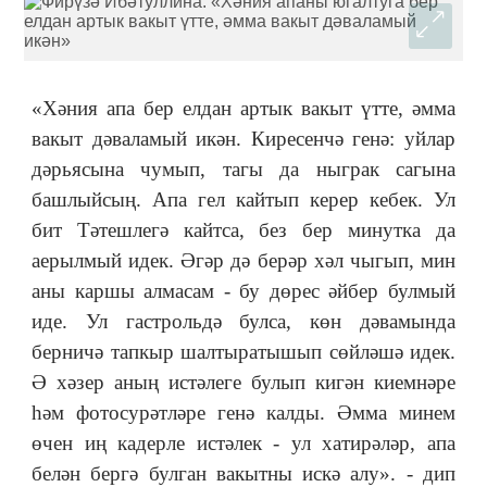
«Хәния апа бер елдан артык вакыт үтте, әмма
вакыт дәваламый икән. Киресенчә генә: уйлар
дәрьясына чумып, тагы да ныграк сагына
башлыйсың. Апа гел кайтып керер кебек. Ул
бит Тәтешлегә кайтса, без бер минутка да
аерылмый идек. Əгәр дә берәр хәл чыгып, мин
аны каршы алмасам - бу дөрес әйбер булмый
иде. Ул гастрольдә булса, көн дәвамында
берничә тапкыр шалтыратышып сөйләшә идек.
Ə хәзер аның истәлеге булып кигән киемнәре
һәм фотосурәтләре генә калды. Əмма минем
өчен иң кадерле истәлек - ул хатирәләр, апа
белән бергә булган вакытны искә алу». - дип