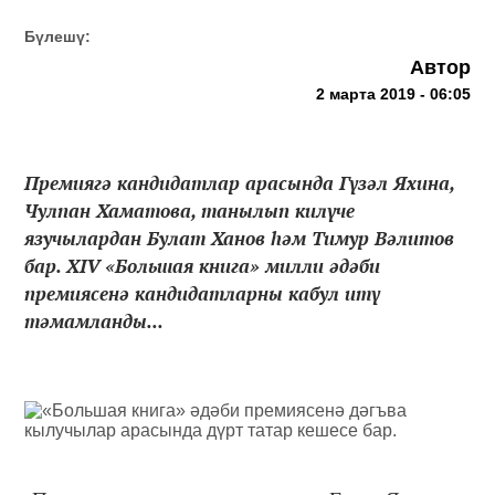
Бүлешү:
Автор
2 марта 2019 - 06:05
Премиягә кандидатлар арасында Гүзәл Яхина,
Чулпан Хаматова, танылып килүче
язучылардан Булат Ханов һәм Тимур Вәлитов
бар. XIV «Большая книга» милли әдәби
премиясенә кандидатларны кабул итү
тәмамланды...