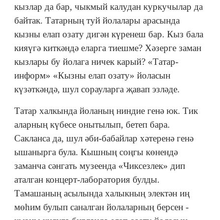
кызлар да бар, чыкмый калудан куркучылар да
байтак. Татарның туй йолалары арасында
кызны елап озату дигән күренеш бар. Кыз бала
кияүгә киткәндә еларга тиешме? Хәзерге заман
кызлары бу йолага ничек карый? «Татар-
информ» «Кызны елап озату» йоласын
күзәткәндә, шул сорауларга җавап эзләде.
Татар халкында йоланың ниндие генә юк. Тик
аларның күбесе онытылып, бетеп бара.
Сакланса да, шул әби-бабайлар хәтеренә генә
ышанырга була. Кышның соңгы көнендә
заманча сәнгать музеенда «Чиксезлек» дип
аталган концерт-лаборатория булды.
Тамашаның асылында халыкның электән иң
мөһим булып саналган йолаларның берсен -