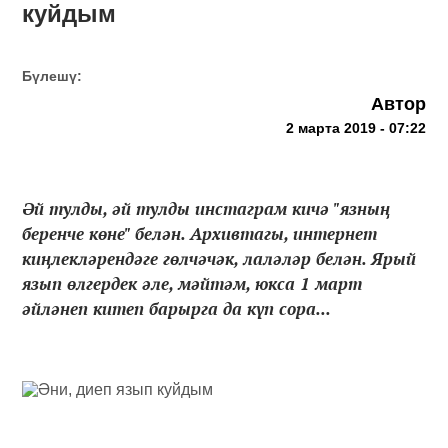
куйдым
Бүлешү:
Автор
2 марта 2019 - 07:22
Әй тулды, әй тулды инстаграм кичә "язның
беренче көне" белән. Архивтагы, интернет
киңлекләрендәге гөлчәчәк, лаләләр белән. Ярый
язып өлгердек әле, мәйтәм, юкса 1 март
әйләнеп китеп барырга да күп сора...