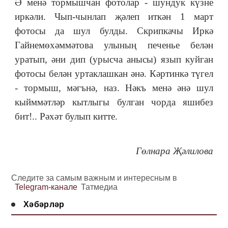
Ә менә тормышчан фотолар - шундук күзне
иркәли. Чып-чынлап җәлеп иткән 1 март
фотосы да шул булды. Скрипкачы Иркә
Гайнемөхәммәтова улының печенье белән
уратып, әни дип (урысча анысы) язып куйган
фотосы белән уртаклашкан әнә. Кәртинкә түгел
- тормыш, мәгънә, наз. Нәкъ менә әнә шул
кыйммәтләр кытлыгы булган чорда яшибез
бит!.. Рәхәт булып китте.
Гөлнара Җәлилова
Следите за самым важным и интересным в
Telegram-канале
Татмедиа
Хәбәрләр