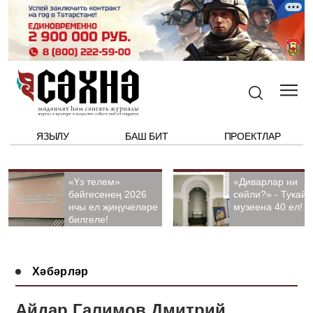
ЯЗЫЛУ
БАШ БИТ
ПРОЕКТЛАР
«Үз телем»
«Диварлар ни
бәйгесенең 2026
сөйли?» - Тукай
нчы ел җиңүчеләре
музеена 40 ел!
билгеле!
Хәбәрләр
Айдар Галимов Дмитрий