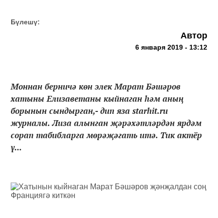
Бүлешү:
Автор
6 января 2019 - 13:12
Моннан берничә көн элек Марат Бәшәров
хатыны Елизаветаны кыйнаган һәм аның
борынын сындырган,- дип яза starhit.ru
журналы. Лиза алынган җәрәхәтләрдән ярдәм
сорап табибларга мөрәҗәгать итә. Тик актёр
ү...