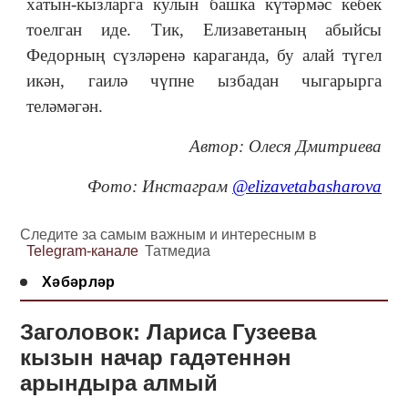
хатын-кызларга кулын башка күтәрмәс кебек
тоелган иде. Тик, Елизаветаның абыйсы
Федорның сүзләренә караганда, бу алай түгел
икән, гаилә чүпне ызбадан чыгарырга
теләмәгән.
Автор: Олеся Дмитриева
Фото:
Инстаграм
@elizavetabasharova
Следите за самым важным и интересным в
Telegram-канале
Татмедиа
Хәбәрләр
Заголовок: Лариса Гузеева
кызын начар гадәтеннән
арындыра алмый