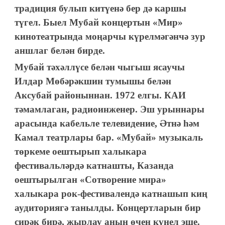
традиция булып китүенә бер дә каршы
түгел. Быел Мубай концертын «Мир»
кинотеатрында моңарчы күрелмәгәнчә зур
аншлаг белән бирде.
Мубай тәхәллүсе белән чыгыш ясаучы
Илдар Мөбәрәкшин тумышы белән
Аксубай районыннан. 1972 елгы. КАИ
тәмамлаган, радиоинженер. Эш урыннары
арасында кабельле телевидение, Әтнә һәм
Камал театрлары бар. «Мубай» музыкаль
төркеме оештырып халыкара
фестивальләрдә катнашты, Казанда
оештырылган «Сотворение мира»
халыкара рок-фестивалендә катнашып киң
аудиториягә танылды. Концертларын бир
сирәк бирә, җырлау аның өчен күңел эше.