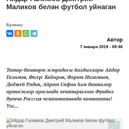
Маликов белән футбол уйнаган
Бүлешү:
Автор
7 января 2019 - 09:46
Татар-башкорт эстрадасы йолдызлары Айдар
Галимов, Филүс Каһиров, Фәрит Низамиев,
Диджей Радик, Айрат Сафин һәм башкалар
артистлар арасында оештырылган Футбол
буенча Росссия чемпионатында катнашты!
Узг...