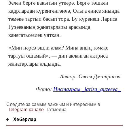
белән бергә вакытын үткәрә. Бергә төшкән
кадрлардан күренгәнгәнчә, Ольга әнисе янында
тәмәке тартып басып тора. Бу күренеш Лариса
Гузееваның җанатарлары арасында
канәгатьсезлек уяткан.
«Мин нәрсә эшли алам? Миңа аның тәмәке
тартуы ошамый», — дип акланган актриса
җанатарлары алдында.
Автор: Олеся Дмитриева
Фото:
Инстаграм _larisa_guzeeva_
Следите за самым важным и интересным в
Telegram-канале
Татмедиа
Хәбәрләр