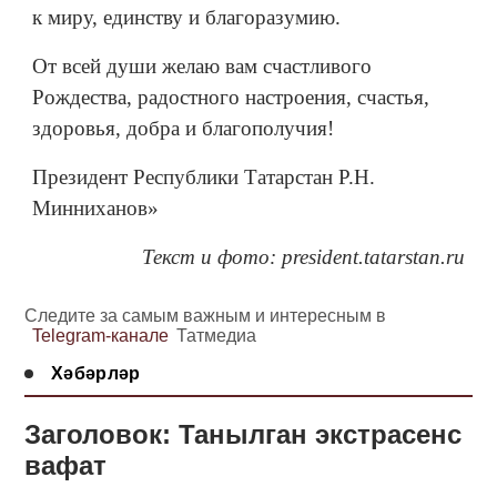
к миру, единству и благоразумию.
От всей души желаю вам счастливого
Рождества, радостного настроения, счастья,
здоровья, добра и благополучия!
Президент Республики Татарстан Р.Н.
Минниханов»
Текст и фото: president.tatarstan.ru
Следите за самым важным и интересным в
Telegram-канале
Татмедиа
Хәбәрләр
Заголовок: Танылган экстрасенс
вафат