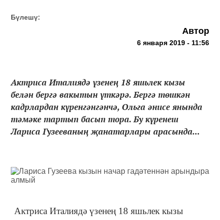
Бүлешү:
Автор
6 января 2019 - 11:56
Актриса Италиядә үзенең 18 яшьлек кызы
белән бергә вакытын үткәрә. Бергә төшкән
кадрлардан күренгәнгәнчә, Ольга әнисе янында
тәмәке тартып басып тора. Бу күренеш
Лариса Гузееваның җанатарлары арасында...
Актриса Италиядә үзенең 18 яшьлек кызы