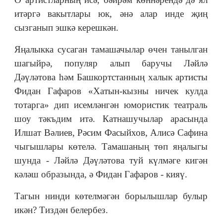
итәргә вакытлары юк, әнә алар инде җиң
сызганып эшкә керешкән.
Яңалыкка сусаган тамашачылар өчен танылган
шагыйрә, популяр алып баручы Ләйлә
Дәүләтова һәм Башкортстанның халык артисты
Фидан Гафаров «Хатын-кызны ничек кулда
тотарга» дип исемләнгән юмористик театраль
шоу тәкъдим итә. Катнашучылар арасында
Илшат Вәлиев, Рәсим Фасыйхов, Алисә Сафина
чыгышлары көтелә. Тамашаның төп яңалыгы
шунда - Ләйлә Дәүләтова туй күлмәге кигән
кәләш образында, ә Фидан Гафаров - кияү.
Тагын нинди көтелмәгән борылышлар булыр
икән? Тиздән белербез.