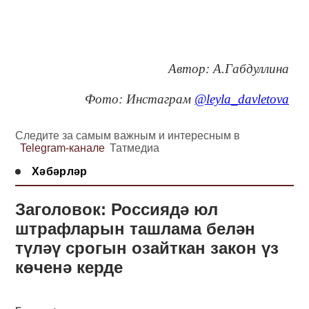
Автор: А.Габдуллина
Фото: Инстаграм
@leyla_davletova
Следите за самым важным и интересным в
Telegram-канале
Татмедиа
Хәбәрләр
Заголовок: Россиядә юл
штрафларын ташлама белән
түләү срогын озайткан закон үз
көченә керде