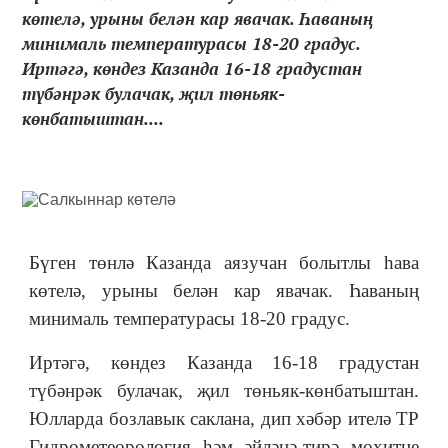
көтелә, урыны белән кар явачак. Һаваның
минималь температурасы 18-20 градус.
Иртәгә, көндез Казанда 16-18 градустан
түбәнрәк булачак, җил төньяк-
көнбатыштан....
Бүген төнлә Казанда аязучан болытлы һава
көтелә, урыны белән кар явачак. Һаваның
минималь температурасы 18-20 градус.
Иртәгә, көндез Казанда 16-18 градустан
түбәнрәк булачак, җил төньяк-көнбатыштан.
Юлларда бозлавык саклана, дип хәбәр ителә ТР
Гидрометеорология һәм әйләнә-тирә мохитне