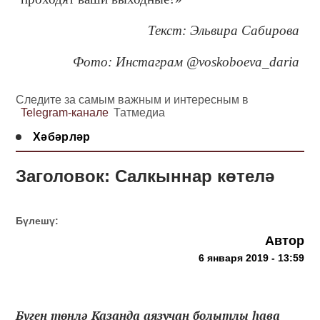
Текст: Эльвира Сабирова
Фото: Инстаграм @voskoboeva_daria
Следите за самым важным и интересным в
Telegram-канале
Татмедиа
Хәбәрләр
Заголовок: Салкыннар көтелә
Бүлешү:
Автор
6 января 2019 - 13:59
Бүген төнлә Казанда аязучан болытлы һава