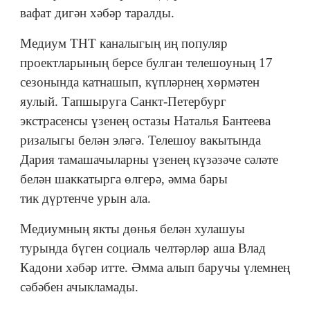
вафат дигән хәбәр таралды.
Медиум
ТНТ каналыгың иң популяр
проектларының берсе булган телешоуның 17
сезонында катнашып, күпләрнең хөрмәтен
яулый. Тапшыруга Санкт-Петербург
экстрасенсы үзенең остазы Наталья Бантеева
ризалыгы белән эләгә. Телешоу вакытында
Дария тамашачыларны үзенең күзәзәче сәләте
белән шаккатырга өлгерә, әмма бары
тик
дүртенче урын ала
.
Медиумның якты дөнья белән хулашуы
турында бүген социаль челтәрләр аша Влад
Кадони хәбәр итте. Әмма алып баручы үлемнең
сәбәбен ачыкламады.