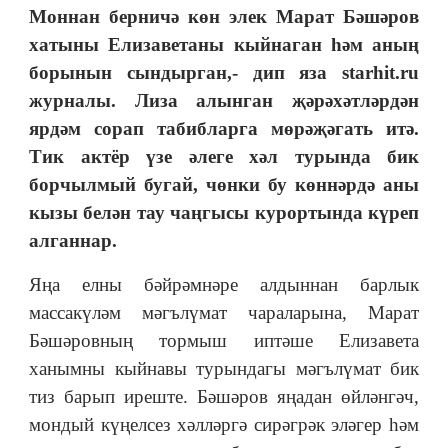
Моннан берничә көн элек Марат Бәшәров
хатыны Елизаветаны кыйнаган һәм аның
борынын сындырган,- дип яза
starhit.ru
журналы. Лиза алынган җәрәхәтләрдән
ярдәм сорап табибларга мөрәҗәгать итә
.
Тик актёр үзе әлеге хәл турында бик
борчылмый бугай, чөнки бу көннәрдә аны
кызы белән тау чаңгысы курортында күреп
алганнар.
Яңа елны бәйрәмнәре алдыннан барлык
массакүләм мәгълүмат чараларына, Марат
Бәшәровның тормыш иптәше Елизавета
ханымны кыйнавы турындагы мәгълүмат бик
тиз барып иреште. Бәшәров яңадан өйләнгәч,
мондый күңелсез хәлләргә сирәгрәк эләгер һәм