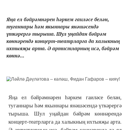
Яңа ел бәйрәмнәрен һәркем гаиләсе белән,
туганнары һәм якыннары янәшәсендә
үткәрергә тырыша. Шул уңайдан бәйрәм
көннәрендә концерт-театрларга да халыкның
ихтыяҗы арта. Ә артистларның исә, бәйрәм
көннә...
Яңа ел бәйрәмнәрен һәркем гаиләсе белән,
туганнары һәм якыннары янәшәсендә үткәрергә
тырыша. Шул уңайдан бәйрәм көннәрендә
концерт-театрларга да халыкның ихтыяҗы арта.
Ә артистларның исә, бәйрәм көннәрендә дә ял