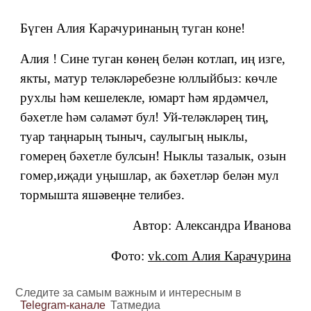
Бүген Алия Карачуринаның туган коне!
Алия ! Сине туган көнең белән котлап, иң изге,
якты, матур теләкләребезне юллыйбыз: көчле
рухлы һәм кешелекле, юмарт һәм ярдәмчел,
бәхетле һәм сәламәт бул! Уй-теләкләрең тиң,
туар таңнарың тыныч, саулыгың ныклы,
гомерең бәхетле булсын! Ныклы тазалык, озын
гомер,иҗади уңышлар, ак бәхетләр белән мул
тормышта яшәвеңне телибез.
Автор: Александра Иванова
Фото:
vk.com Алия Карачурина
Следите за самым важным и интересным в
Telegram-канале
Татмедиа