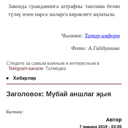
Законда гражданинга штрафны ташлама белән
түләү өчен нәрсә эшләргә кирәклеге аңлатыла.
Чыганак:
Татар-информ
Фото: А.Габдуллина
Следите за самым важным и интересным в
Telegram-канале
Татмедиа
Хәбәрләр
Заголовок: Мубай аншлаг җыя
Бүлешү:
Автор
7 января 2019 - 03:05