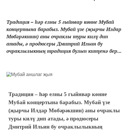
Традиция – һәр елны 5 гыйнвар көнне Мубай
концертына барабыз. Мубай үзе (җырчы Илдар
Мөбәрәкшин) аны очраклы туры килү дип
атады, ә продюсеры Дмитрий Ильин бу
очраклылыкның традиция булып китүенә бер...
Традиция – һәр елны 5 гыйнвар көнне
Мубай концертына барабыз. Мубай үзе
(җырчы Илдар Мөбәрәкшин) аны очраклы
туры килү дип атады, ә продюсеры
Дмитрий Ильин бу очраклылыкның