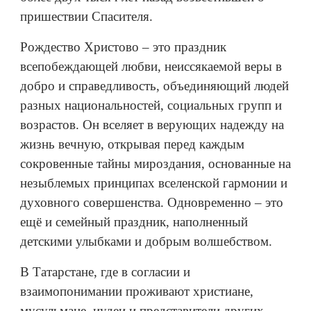
пришествии Спасителя.
Рождество Христово – это праздник
всепобеждающей любви, неиссякаемой веры в
добро и справедливость, объединяющий людей
разных национальностей, социальных групп и
возрастов. Он вселяет в верующих надежду на
жизнь вечную, открывая перед каждым
сокровенные тайны мироздания, основанные на
незыблемых принципах вселенской гармонии и
духовного совершенства. Одновременно – это
ещё и семейный праздник, наполненный
детскими улыбками и добрым волшебством.
В Татарстане, где в согласии и
взаимопонимании проживают христиане,
мусульмане, иудеи и представители других