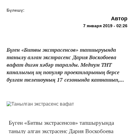
Бүлешү:
Автор
7 января 2019 - 02:26
Бүген «Битвы экстрасенсов» тапшыруында
танылу алган экстрасенс Дария Воскобоева
вафат дигән хәбәр таралды. Медиум ТНТ
каналыгың иң популяр проектларының берсе
булган телешоуның 17 сезонында катнашып,...
Бүген «Битвы экстрасенсов» тапшыруында
танылу алган экстрасенс Дария Воскобоева