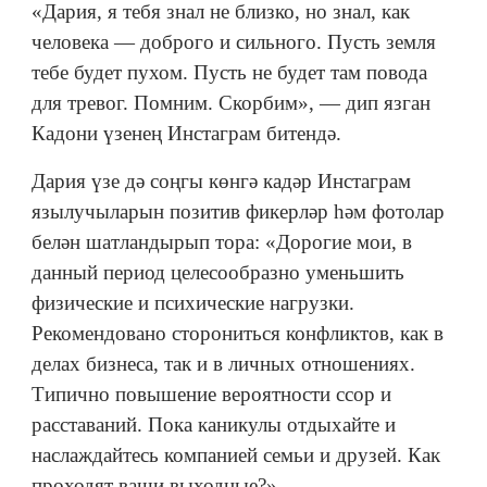
«Дария, я тебя знал не близко, но знал, как
человека — доброго и сильного. Пусть земля
тебе будет пухом. Пусть не будет там повода
для тревог. Помним. Скорбим», — дип язган
Кадони үзенең Инстаграм битендә.
Дария үзе дә соңгы көнгә кадәр Инстаграм
язылучыларын позитив фикерләр һәм фотолар
белән шатландырып тора: «Дорогие мои, в
данный период целесообразно уменьшить
физические и психические нагрузки.
Рекомендовано сторониться конфликтов, как в
делах бизнеса, так и в личных отношениях.
Типично повышение вероятности ссор и
расставаний. Пока каникулы отдыхайте и
наслаждайтесь компанией семьи и друзей. Как
проходят ваши выходные?»