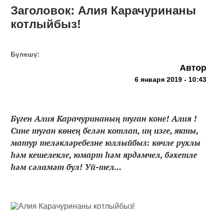
Заголовок: Алия Карачуринаны
котлыйбыз!
Бүлешү:
Автор
6 января 2019 - 10:43
Бүген Алия Карачуринаның туган коне! Алия !
Сине туган көнең белән котлап, иң изге, якты,
матур теләкләребезне юллыйбыз: көчле рухлы
һәм кешелекле, юмарт һәм ярдәмчел, бәхетле
һәм сәламәт бул! Уй-тел...