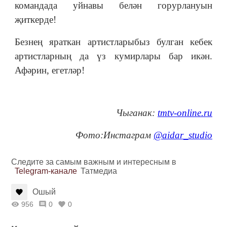
командада уйнавы белән горурлануын
җиткерде!
Безнең яраткан артистларыбыз булган кебек
артистларның да үз кумирлары бар икән.
Афәрин, егетләр!
Чыганак:
tmtv-online.ru
Фото:
Инстаграм
@aidar_studio
Следите за самым важным и интересным в
Telegram-канале
Татмедиа
Ошый
956
0
0