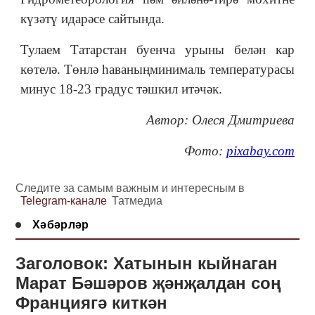
күзәтү идарәсе сайтында.
Тулаем Татарстан буенча урыны белән кар
көтелә. Төнлә
һаваның
минималь температурасы
минус 18-23 градус тәшкил итәчәк.
Автор: Олеся Дмитриева
Фото:
pixabay.com
Следите за самым важным и интересным в
Telegram-канале
Татмедиа
Хәбәрләр
Заголовок: Хатынын кыйнаган
Марат Бәшәров җәнҗалдан соң
Франциягә киткән