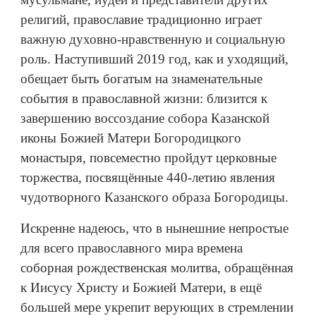
религий, православие традиционно играет
важную духовно-нравственную и социальную
роль. Наступивший 2019 год, как и уходящий,
обещает быть богатым на знаменательные
события в православной жизни: близится к
завершению воссоздание собора Казанской
иконы Божией Матери Богородицкого
монастыря, повсеместно пройдут церковные
торжества, посвящённые 440-летию явления
чудотворного Казанского образа Богородицы.
Искренне надеюсь, что в нынешние непростые
для всего православного мира времена
соборная рождественская молитва, обращённая
к Иисусу Христу и Божией Матери, в ещё
большей мере укрепит верующих в стремлении