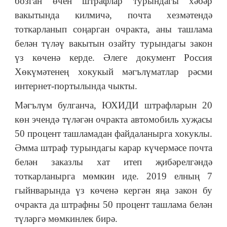
бозган өчен штрафлар турындагы хәбәр
вакытында килмичә, почта хезмәтендә
тоткарланып соңарган очракта, аны ташлама
белән түләү вакытын озайту турындагы закон
үз көченә керде. Әлеге документ Россия
Хөкүмәтенең хокукый мәгълүматлар рәсми
интернет-портылында чыкты.
Мәгълүм булганча, ЮХИДИ штрафларын 20
көн эчендә түләгән очракта автомобиль хуҗасы
50 процент ташламадан файдаланырга хокуклы.
Әмма штраф турындагы карар күчермәсе почта
белән заказлы хат итеп җибәрелгәндә
тоткарланырга мөмкин иде. 2019 елның 7
гыйнварында үз көченә кергән яңа закон бу
очракта да штрафны 50 процент ташлама белән
түләргә мөмкинлек бирә.