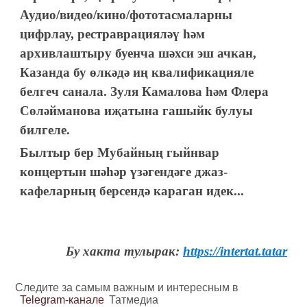
Аудио/видео/кино/фототасмаларны
цифрлау, рестраврацияләү һәм
архивлаштыру буенча шәхси эш ачкан,
Казанда бу өлкәдә иң квалификацияле
белгеч санала. Зуля Камалова һәм Флера
Сөләйманова иҗатына гашыйк булуы
билгеле.
Былтыр бер Мубайның гыйнвар
концертын шәһәр үзәгендәге джаз-
кафеларның берсендә караган идек...
Бу хакта тулырак:
https://intertat.tatar
Следите за самым важным и интересным в
Telegram-канале
Татмедиа