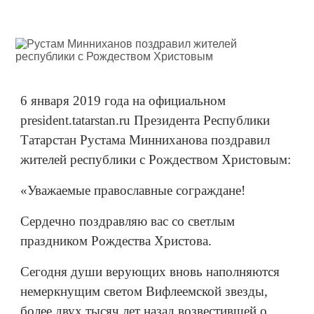
6 января 2019 года на официальном
president.tatarstan.ru Президента Республики
Татарстан Рустама Минниханова поздравил
жителей республики с Рождеством Христовым:
«Уважаемые православные сограждане!
Сердечно поздравляю вас со светлым
праздником Рождества Христова.
Сегодня души верующих вновь наполняются
немеркнущим светом Вифлеемской звезды,
более двух тысяч лет назад возвестившей о