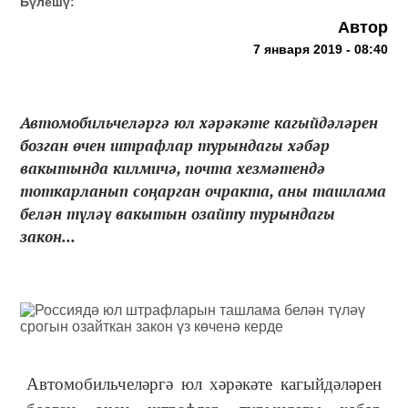
Бүлешү:
Автор
7 января 2019 - 08:40
Автомобильчеләргә юл хәрәкәте кагыйдәләрен
бозган өчен штрафлар турындагы хәбәр
вакытында килмичә, почта хезмәтендә
тоткарланып соңарган очракта, аны ташлама
белән түләү вакытын озайту турындагы
закон...
Автомобильчеләргә юл хәрәкәте кагыйдәләрен