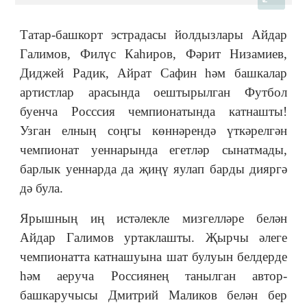
Татар-башкорт эстрадасы йолдызлары Айдар
Галимов, Филүс Каһиров, Фәрит Низамиев,
Диджей Радик, Айрат Сафин һәм башкалар
артистлар арасында оештырылган Футбол
буенча Росссия чемпионатында катнашты!
Узган елның соңгы көннәрендә үткәрелгән
чемпионат уеннарында егетләр сынатмады,
барлык уеннарда да җиңү яулап барды дияргә
дә була.
Ярышның иң истәлекле мизгелләре белән
Айдар Галимов уртаклашты. Җырчы әлеге
чемпионатта катнашуына шат булуын белдерде
һәм аеруча Россиянең танылган автор-
башкаручысы Дмитрий Маликов белән бер