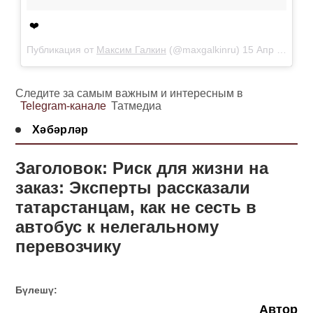
❤️
Публикация от
Максим Галкин
(@maxgalkinru)
15 Апр 2019 в 12:36 PDT
Следите за самым важным и интересным в
Telegram-канале
Татмедиа
Хәбәрләр
Заголовок: Риск для жизни на
заказ: Эксперты рассказали
татарстанцам, как не сесть в
автобус к нелегальному
перевозчику
Бүлешү:
Автор