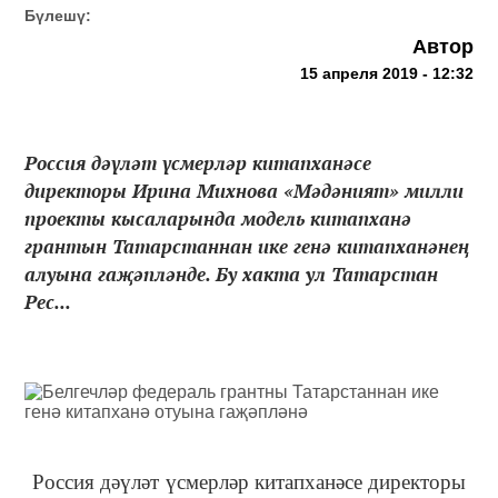
Бүлешү:
Автор
15 апреля 2019 - 12:32
Россия дәүләт үсмерләр китапханәсе
директоры Ирина Михнова «Мәдәният» милли
проекты кысаларында модель китапханә
грантын Татарстаннан ике генә китапханәнең
алуына гаҗәпләнде. Бу хакта ул Татарстан
Рес...
Россия дәүләт үсмерләр китапханәсе директоры