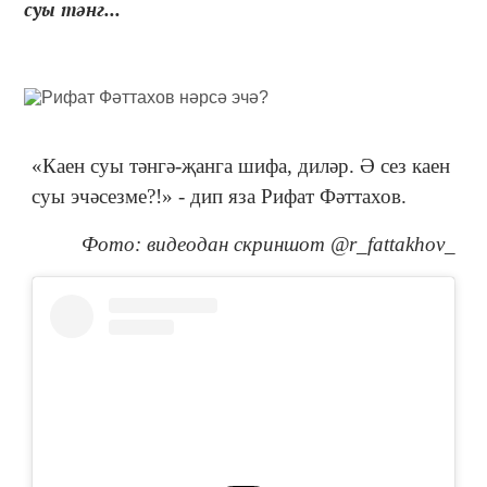
суы тәнг...
«Каен суы тәнгә-җанга шифа, диләр. Ә сез каен
суы эчәсезме?!» - дип яза Рифат Фәттахов.
Фото: видеодан скриншот @r_fattakhov_