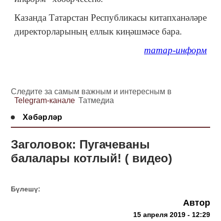
Казанда Татарстан Республикасы китапханәләре
директорларының еллык киңәшмәсе бара.
татар-информ
Следите за самым важным и интересным в
Telegram-канале
Татмедиа
Хәбәрләр
Заголовок: Пугачеваны
балалары котлый! ( видео)
Бүлешү:
Автор
15 апреля 2019 - 12:29