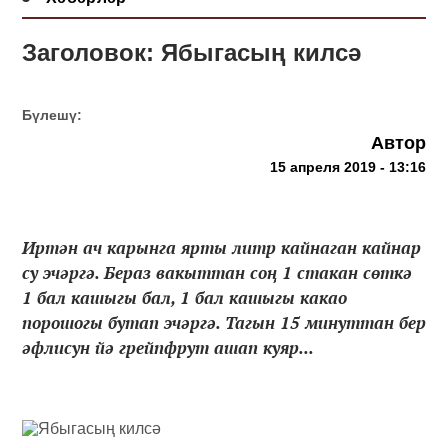
Заголовок: Ябыгасың килсә
Бүлешү:
Автор
15 апреля 2019 - 13:16
Иртән ач карынга ярты литр кайнаган кайнар
су эчәргә. Бераз вакыттан соң 1 стакан сөткә
1 бал кашыгы бал, 1 бал кашыгы какао
порошогы бутап эчәргә. Тагын 15 минуттан бер
әфлисун йә грейпфрут ашап куяр...