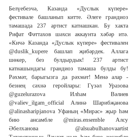
Белүебезчә, Казанда «Дуслык күпере»
фестивале башланып китте. Әлеге грандиоз
тамашада 237 артист катнашкан. Бу хакта
Рифат Фәттахов шәхси аккаунта хәбәр итә.
«Кичә Казанда «Дуслык күпере» фестивален
@duslik_kupere башлап җибәрдек. Аллага
шөкер, без булдырдык! 237 артист
катнашындагы грандиоз тамаша булды бу!
Рәхмәт, барыгызга да рәхмәт! Менә алар -
безнең сәхнә геройлары: Гүзәл Уразова
@guzelurazova Илһам Вәлиев
@valiev_ilgam_official Алинә Шарибҗанова
@alinasharipjanova Уфаның «Мирас» җыр һәм
бию ансамбле @miras.ensemble Алсу
Әбелханова @alsuabulhanovaartist
Татарстанның Дәүләт җыр һәм бию ансамбле