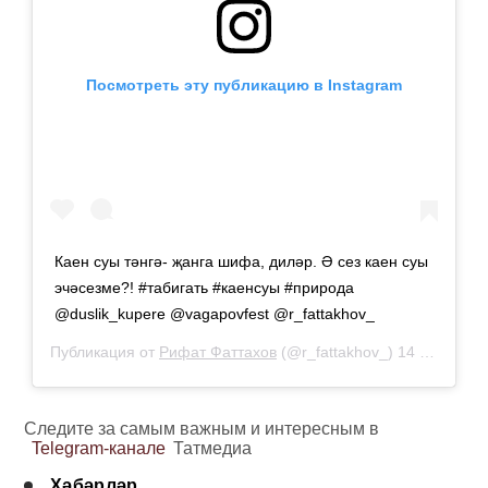
Посмотреть эту публикацию в Instagram
Каен суы тәнгә- җанга шифа, диләр. Ә сез каен суы
эчәсезме?! #табигать #каенсуы #природа
@duslik_kupere @vagapovfest @r_fattakhov_
Публикация от
Рифат Фаттахов
(@r_fattakhov_)
14 Апр 2019 в 9:58 PDT
Следите за самым важным и интересным в
Telegram-канале
Татмедиа
Хәбәрләр