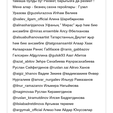
тамаша булды бу! Рәхмәт, барыгызга да рәхмәт !
Менә алар - безнең сәхнә геройлары : Гүзәл
Уразова @guzelurazova Илһам Вәлиев
@valiev_ilgam_official Алинә Шарибҗанова
@alinasharipjanova Уфаның " Мирас" җыр һәм бию
ансамбле @miras.ensemble Алсу Әбелханова
@alsuabulhanovaartist Татарстанның Дәүләт җыр
һәм бию ансамбле @tatgosansambl Алаар Хаак
#алаархаак Рәнис Габбазов @ranis_gabbazov
Гөлсирин Абдуллина @gulsik93 Азат Абитов
@azat_abitov Зөһрә Сәхабиева #зухрасахабиева
Руслан Сәйфетдинов @ruslan.sai Айгиз Ханов
@aigiz_khanov Вадим Зәкиев @вадимзакиев Әнвәр
Нургалиев @anvar_nurgaliev Ильнур Рамазанов
@ilnur_ramazanov Ильмира Нәгыймова
@nagimovaa Руслан Кираметдинов
@ruslan_kiramutdinov Илсөя Бәдретдинова
@ilsiiabadretdinova Аргымак төркеме
@argymak_official Алмаз һәм Айдар Юнусовлар