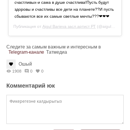
счастливых-и сама в душе счастлива!Пусть будут
здоровы и счастливы все дети на планете??И пусть
сбываются все их самые светлые мечты???❤❤❤
Публикация от
Aigul Barieva засл.артист РТ
(@aigul_barieva)
Следите за самым важным и интересным в
Telegram-канале
Татмедиа
Ошый
1908
0
0
Комментарий юк