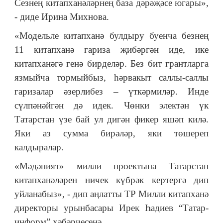
Сезнең китапханәләрнең база дәрәҗәсе югары»,
- диде Ирина Михнова.
«Модельле китапханә булдыру буенча безнең
11 китапханә гариза җибәргән иде, ике
китапханәгә генә бирделәр. Без бит грантларга
язмыйча тормыйбыз, һәрвакыт саллы-саллы
гаризалар әзерлибез – үткәрмиләр. Инде
сүлпәнәйгән дә идек. Чөнки электән үк
Татарстан үзе бай ул дигән фикер яшәп килә.
Яки аз сумма бирәләр, яки төшереп
калдыралар.
«Мәдәният» милли проектына Татарстан
китапханәләрен ничек күбрәк кертергә дип
уйланабыз», - дип аңлатты ТР Милли китапханә
директоры урынбасары Ирек Һадиев “Татар-
информ” хәбәрчесенә.