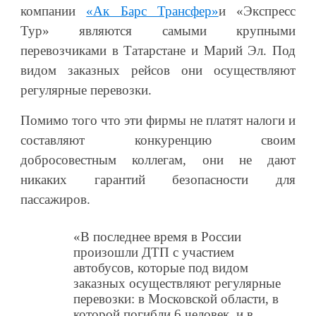
компании
«Ак Барс Трансфер»
и «Экспресс
Тур» являются самыми крупными
перевозчиками в Татарстане и Марий Эл. Под
видом заказных рейсов они осуществляют
регулярные перевозки.
Помимо того что эти фирмы не платят налоги и
составляют конкуренцию своим
добросовестным коллегам, они не дают
никаких гарантий безопасности для
пассажиров.
«В последнее время в России
произошли ДТП с участием
автобусов, которые под видом
заказных осуществляют регулярные
перевозки: в Московской области, в
которой погибли 6 человек, и в