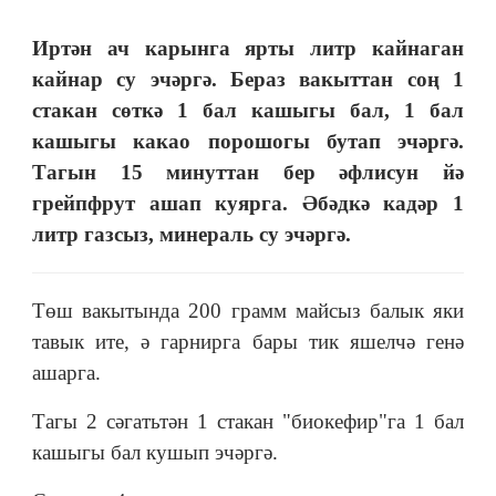
Иртән ач карынга ярты литр кайнаган
кайнар су эчәргә. Бераз вакыттан соң 1
стакан сөткә 1 бал кашыгы бал, 1 бал
кашыгы какао порошогы бутап эчәргә.
Тагын 15 минуттан бер әфлисун йә
грейпфрут ашап куярга. Әбәдкә кадәр 1
литр газсыз, минераль су эчәргә.
Төш вакытында 200 грамм майсыз балык яки
тавык ите, ә гарнирга бары тик яшелчә генә
ашарга.
Тагы 2 сәгатьтән 1 стакан "биокефир"га 1 бал
кашыгы бал кушып эчәргә.