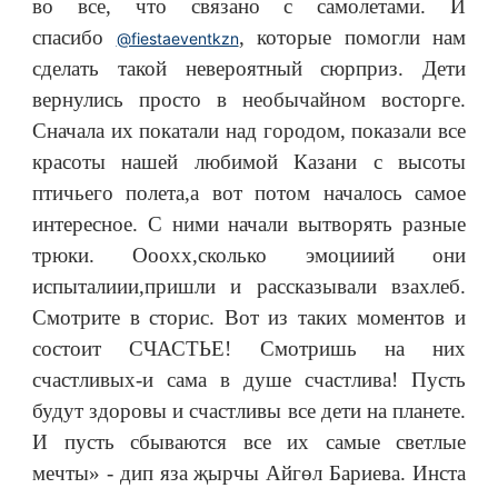
во все, что связано с самолетами. И
спасибо
, которые помогли нам
@fiestaeventkzn
сделать такой невероятный сюрприз. Дети
вернулись просто в необычайном восторге.
Сначала их покатали над городом, показали все
красоты нашей любимой Казани с высоты
птичьего полета,а вот потом началось самое
интересное. С ними начали вытворять разные
трюки. Ооохх,сколько эмоцииий они
испыталиии,пришли и рассказывали взахлеб.
Смотрите в сторис. Вот из таких моментов и
состоит СЧАСТЬЕ! Смотришь на них
счастливых-и сама в душе счастлива! Пусть
будут здоровы и счастливы все дети на планете.
И пусть сбываются все их самые светлые
мечты» - дип яза җырчы Айгөл Бариева. Инста