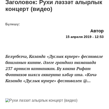
Заголовок: Рухи ләззәт алырлык
концерт (видео)
Бүлешү:
Автор
15 апреля 2019 - 12:53
Белүебезчә, Казанда «Дуслык күпере» фестивале
башланып китте. Әлеге грандиоз тамашада
237 артист катнашкан. Бу хакта Рифат
Фәттахов шәхси аккаунта хәбәр итә. «Кичә
Казанда «Дуслык күпере» фестивален @...