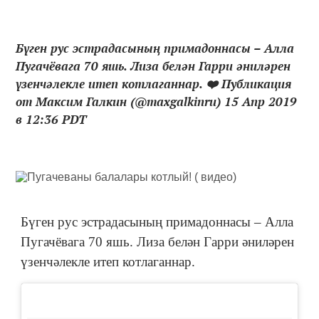
Бүген рус эстрадасының примадоннасы – Алла
Пугачёвага 70 яшь. Лиза белән Гарри әниләрен
үзенчәлекле итеп котлаганнар. ❤️ Публикация
от Максим Галкин (@maxgalkinru) 15 Апр 2019
в 12:36 PDT
Бүген рус эстрадасының примадоннасы – Алла
Пугачёвага 70 яшь. Лиза белән Гарри әниләрен
үзенчәлекле итеп котлаганнар.