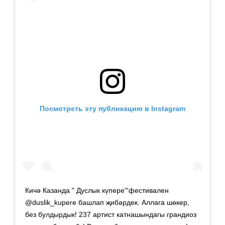
Посмотреть эту публикацию в Instagram
Кичә Казанда " Дуслык күпере"'фестивален
@duslik_kupere башлап җибәрдек. Аллага шөкер,
без булдырдык! 237 артист катнашындагы грандиоз