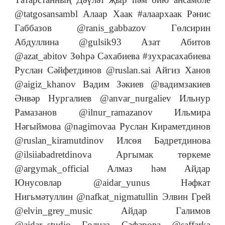
@tatgosansambl Алаар Хаак #алаархаак Рәнис
Габбазов @ranis_gabbazov Гөлсирин
Абдуллина @gulsik93 Азат Абитов
@azat_abitov Зөһрә Сәхабиева #зухрасахабиева
Руслан Сәйфетдинов @ruslan.sai Айгиз Ханов
@aigiz_khanov Вадим Зәкиев @вадимзакиев
Әнвәр Нургалиев @anvar_nurgaliev Ильнур
Рамазанов @ilnur_ramazanov Ильмира
Нәгыймова @nagimovaa Руслан Кираметдинов
@ruslan_kiramutdinov Илсөя Бәдретдинова
@ilsiiabadretdinova Аргымак төркеме
@argymak_official Алмаз һәм Айдар
Юнусовлар @aidar_yunus Нәфкат
Нигьмәтуллин @nafkat_nigmatullin Элвин Грей
@elvin_grey_music Айдар Галимов
@aidar_studio Гөлназ Сәфәрова @saffarka