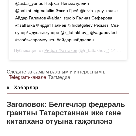
@aidar_yunus Нәфкат Нигьмәтуллин
@nafkat_nigmatullin Элвин Грей @elvin_grey_music
Айдар Галимов @aidar_studio Гөлназ Сәфәрова
@saffarka Фирдәт Галиев @firdatgaliev Рәхмәт! Сез-
супер! #дуслыккупере @r_fattakhov_ @vagapovfest
#глобэкспромоушен #айдаршайдуллин
Публикация от
Рифат Фаттахов
(@r_fattakhov_)
14 Апр 2019 в 7:54 PDT
Следите за самым важным и интересным в
Telegram-канале
Татмедиа
Хәбәрләр
Заголовок: Белгечләр федераль
грантны Татарстаннан ике генә
китапханә отуына гаҗәпләнә