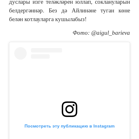
дуслары изге теләкләрен юллап, соклануларын
белдергәннәр. Без дә Айлинәне туган көне
белән котлауларга кушылабыз!
Фото: @aigul_barieva
Посмотреть эту публикацию в Instagram