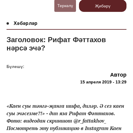
Теркәлү
Җибәрү
Хәбәрләр
Заголовок: Рифат Фәттахов
нәрсә эчә?
Бүлешү:
Автор
15 апреля 2019 - 13:29
«Каен суы тәнгә-җанга шифа, диләр. Ә сез каен
суы эчәсезме?!» - дип яза Рифат Фәттахов.
Фото: видеодан скриншот @r_fattakhov_
Посмотреть эту публикацию в Instagram Каен