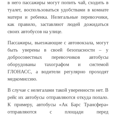
в него пассажиры могут попить чай, сходить в
туалет, воспользоваться удобствами в комнате
матери и ребенка. Нелегальные перевозчики,
как правило, заставляют людей дожидаться
своих автобусов на улице.
Пассажиры, выезжающие с автовокзала, могут
быть уверены в своей безопасности – у
добросовестных перевозчиков автобусы
оборудованы тахографом и системой
ГЛОНАСС, а водители регулярно проходят
медкомиссию.
В случае с нелегалами такой уверенности нет. В
рейс их автобусы отправляются откуда попало.
К примеру, автобусы «Ак Барс Трансфера»
отправляются с площади перед