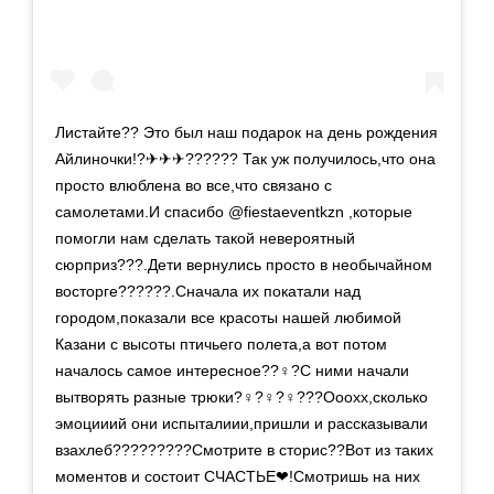
Листайте?? Это был наш подарок на день рождения
Айлиночки!?✈✈✈?????? Так уж получилось,что она
просто влюблена во все,что связано с
самолетами.И спасибо @fiestaeventkzn ,которые
помогли нам сделать такой невероятный
сюрприз???.Дети вернулись просто в необычайном
восторге??????.Сначала их покатали над
городом,показали все красоты нашей любимой
Казани с высоты птичьего полета,а вот потом
началось самое интересное??‍♀️?С ними начали
вытворять разные трюки?‍♀️?‍♀️?‍♀️???Ооохх,сколько
эмоцииий они испыталиии,пришли и рассказывали
взахлеб?????????Смотрите в сторис??Вот из таких
моментов и состоит СЧАСТЬЕ❤!Смотришь на них