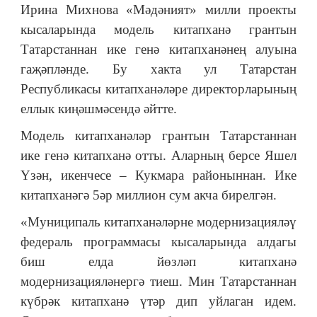
Ирина Михнова
«
Мәдәният» милли проекты
кысаларында модель китапханә грантын
Татарстаннан ике генә китапханәнең алуына
гаҗәпләнде. Бу хакта ул Татарстан
Республикасы китапханәләре директорларының
еллык киңәшмәсендә әйтте.
Модель китапханәләр грантын Татарстаннан
ике генә китапханә отты. Аларның берсе Яшел
Үзән, икенчесе – Кукмара районыннан. Ике
китапханәгә 5әр миллион сум акча бирелгән.
«Муниципаль китапханәләрне модернизацияләү
федераль программасы кысаларында алдагы
биш елда йөзләп китапханә
модернизацияләнергә тиеш. Мин Татарстаннан
күбрәк китапханә үтәр дип уйлаган идем.