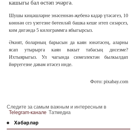
кашыгы бал өстәп эчәргә.
Шушы киңәшләрне энәсеннән-җебенә кадәр үтәсәгез, 10
көннән сез үзегезне бөтенләй башка кеше итеп сизәрсез,
ким дигәндә 5 килограммга ябыгырсыз.
Әкият, боларның барысын да каян юнәтәсең, аларны
ясап утырырга каян вакыт табасың дисезме?
Ихтыярыгыз. Ул чагында симезлектән былкылдап
йөрүегезне дәвам итәсез инде.
Фото: pixabay.com
Следите за самым важным и интересным в
Telegram-канале
Татмедиа
Хәбәрләр