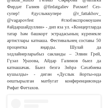
Фирдәт Галиев @firdatgaliev Рәхмәт! Сез-
супер! #дуслыккупере @r_fattakhov_
@vagapovfest #глобэкспромоушен
#айдаршайдуллин» - дип яза ул. «Концертларда
татар һәм башкорт эстрадасының күренекле
артистлары катнаша. Фестивальнең составы 50
процентка яңарды. Шулай да
хедлайнерларыбыз сакланды – Элвин Грей,
Гүзәл Уразова, Айдар Галимов быел да
катнашачак. Быел безгә Зөһрә Сәхәбиева
кушылды» - дигән «Дуслык йорты»нда
оештырылган матбугат конференциясендә
Рифат Фәттахов.