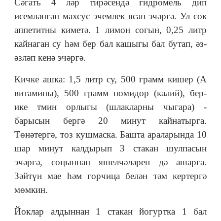
Сәгать 4 ләр тирәсендә гидромель дип
исемләнгән махсус эчемлек ясап эчәргә. Ул сок
аппетитны киметә. 1 лимон согын, 0,25 литр
кайнаган су һәм бер бал кашыгы бал бутап, әз-
әзләп кенә эчәргә.
Кичке ашка: 1,5 литр су, 500 грамм кишер (А
витамины), 500 грамм помидор (калий), бер-
ике тмин орлыгы (шлакларны чыгара) -
барысын бергә 20 минут кайнатырга.
Төнәтергә, тоз кушмаска. Башта араларында 10
шар минут калдырып 3 стакан шулпасын
эчәргә, соңыннан яшелчәләрен дә ашарга.
Зәйтүн мае һәм горчица белән тәм кертергә
мөмкин.
Йоклар алдыннан 1 стакан йогуртка 1 бал