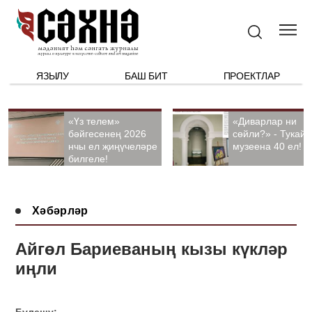
ЯЗЫЛУ
БАШ БИТ
ПРОЕКТЛАР
«Үз телем»
«Диварлар ни
бәйгесенең 2026
сөйли?» - Тукай
нчы ел җиңүчеләре
музеена 40 ел!
билгеле!
Хәбәрләр
Айгөл Бариеваның кызы күкләр
иңли
Бүлешү: