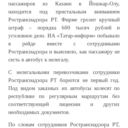
пассажиров из Казани в Йошкар-Олу,
находится под пристальным вниманием
Ространснадзора РТ. Фирме грозит крупный
штраф – порядка 600 тысяч рублей и
уголовное дело. ИА «Татар-информ» побывало
в рейде вместе с сотрудниками
Ространснадзора и выяснило, как пассажиру не
сесть в автобус к нелегалу.
С нелегальными перевозчиками сотрудники
Ространснадзора РТ борются не первый год.
Под видом заказных их автобусы колесят по
республике по регулярным маршрутам без
соответствующей лицензии и других
необходимых документов.
По словам сотрудников Ространснадзора РТ,