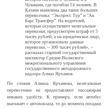
Чувашии, где погибли 14 человек. В
Казани выявлены два таких больших
перевозчика: “Экспресс Тур” и ”Ак
Барс Трансфер”. На водителей,
которые осуществляют нелегальные
перевозки, предусмотрен штраф от 5
тысяч рублей, а на юридическое лицо,
которое организовало данные
перевозки, – 300 тысяч рублей», –
рассказал старший государственный
инспектор Средне-Волжского
межрегионального управления
государственного автодорожного
надзора Алмаз Ярхамов.
По словам Алмаза Ярхамова, нелегальные
перевозчики не предоставляют пассажирам
никаких удобств. К примеру, если автобус
выезжает с автовокзала, то до момента посадки