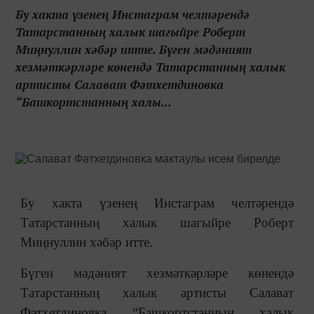
Бу хакта үзенең Инстаграм челтәрендә
Татарстанның халык шагыйре Роберт
Миңнуллин хәбәр итте. Бүген мәдәният
хезмәткәрләре көнендә Татарстанның халык
артисты Салават Фәтхетдиновка
“Башкортстанның халы...
Бу хакта үзенең Инстаграм челтәрендә
Татарстанның халык шагыйре Роберт
Миңнуллин хәбәр итте.
Бүген мәдәният хезмәткәрләре көнендә
Татарстанның халык артисты Салават
Фәтхетдиновка “Башкортстанның халык