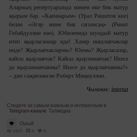
Аларның репертуарында минем ике бик матур
җырым бар. «Каеннарым» (Урал Рәшитов көе)
белән «Әгәр мине бик сагынсаң» (Ринат
Гобәйдуллин көе). Юбилеемда шундый матур
итеп җырлаганнар иде! Хәзер нишләячәкләр
инде? Җырлаячаклармы? Юкмы? Җырласалар,
кайсы җырлаячак? Кайсы җырламаячак? Икесе
дә җырламаячакмы? Икесе дә җырлаячакмы?»
‒ дип гаҗәпләнгән Роберт Миңнуллин.
Чыганак:
intertat
Следите за самым важным и интересным в
Telegram-канале
Татмедиа
Ошый
1507
0
0