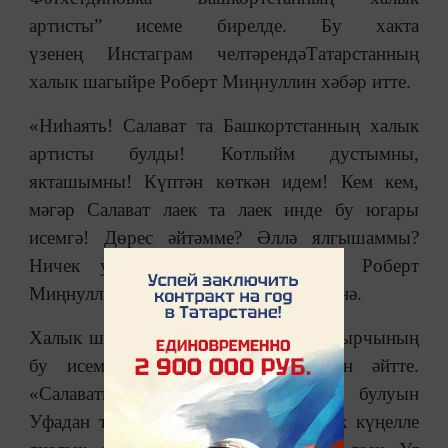
артисты” исеме бирелде. Бу хакта
үзенең Инстаграм челтәрендәТатарстанның
халык шагыйре Роберт Миңнуллин хәбәр итте.
«Ниһаять! Салават та Башкортстанның халык
артисты булды! Котлыйм дустымны,
якташымны! Күптән көткән идем! Кем кем,
мәгәр Салават лаек та лаек инде бу югары
исемгә! Дөрес әйтәмме? Әллә ялгышаммы?
Ничек уйлыйсыз?» – дип язган Роберт
Миңнуллин үзенең Инстаграм челтәренә.
Халык шагыйре «Татар-информ»га җырчының
бу исемгә күптәннән лаек булуын әйтте.
«Салаватның дәрәҗәле исемгә лаек булуын
Уфадан танышларым хәбәр итте. Бик күңелле