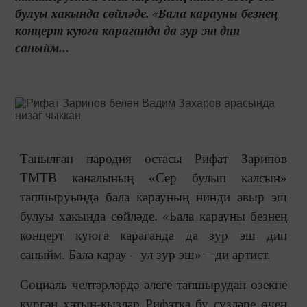
булуы хакында сөйләде. «Бала карауны безнең
концерт куюга караганда да зур эш дип
саныйм...
Танылган пародия остасы Рифат Зарипов
ТМТВ каналының «Сер булып калсын»
тапшыруында бала карауның нинди авыр эш
булуы хакында сөйләде. «Бала карауны безнең
концерт куюга караганда да зур эш дип
саныйм. Бала карау – ул зур эш» – ди артист.
Социаль челтәрләрдә әлеге тапшырудан өзекне
күргән хатын-кызлар Рифатка бу сүзләре өчен