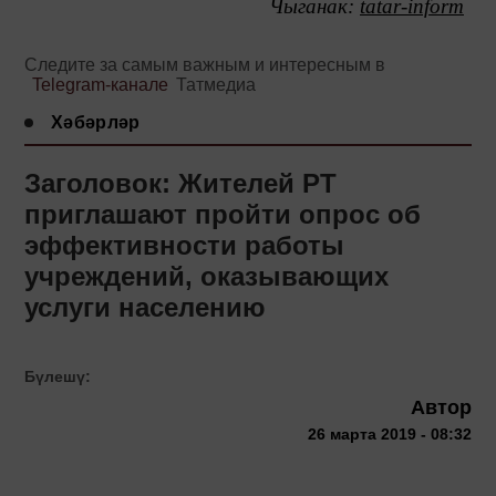
Чыганак:
tatar-inform
Следите за самым важным и интересным в
Telegram-канале
Татмедиа
Хәбәрләр
Заголовок: Жителей РТ
приглашают пройти опрос об
эффективности работы
учреждений, оказывающих
услуги населению
Бүлешү:
Автор
26 марта 2019 - 08:32