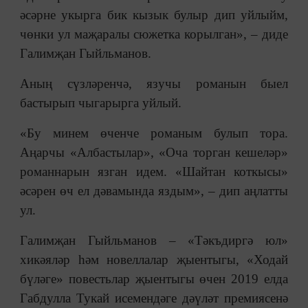
әсәрне укырга бик кызык булыр дип уйлыйм,
чөнки ул маҗаралы сюжетка корылган», ‒ диде
Галимҗан Гыйльманов.
Аның сүзләренчә, язучы романын быел
бастырып чыгарырга уйлый.
«Бу минем өченче романым булып тора.
Аңарчы «Албастылар», «Оча торган кешеләр»
романнарын язган идем. «Шайтан коткысы»
әсәрен өч ел дәвамында яздым», ‒ дип аңлатты
ул.
Галимҗан Гыйльманов ‒ «Тәкъдиргә юл»
хикәяләр һәм новеллалар җыентыгы, «Ходай
бүләге» повестьлар җыентыгы өчен 2019 елда
Габдулла Тукай исемендәге дәүләт премиясенә