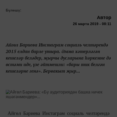
Бүлешү:
Автор
26 марта 2019 - 08:11
Айгөл Бариева Инстаграм социаль челтәрендә
2015 елдан бирле утыра. Әмма хәтерләгән
кешеләр беләдер, җырчы дусларына һәркемне дә
өстәми иде, үзе әйтмешли: «бары тик белгән
кешеләрне генә». Бервакыт җыр...
Айгөл Бариева Инстаграм социаль челтәрендә