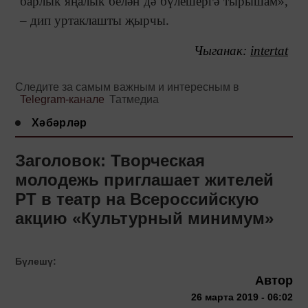
барлык яңалык белән дә бүлешергә тырышам»,
‒ дип уртаклашты җырчы.
Чыганак:
intertat
Следите за самым важным и интересным в
Telegram-канале
Татмедиа
Хәбәрләр
Заголовок: Творческая
молодежь приглашает жителей
РТ в театр на Всероссийскую
акцию «Культурный минимум»
Бүлешү:
Автор
26 марта 2019 - 06:02