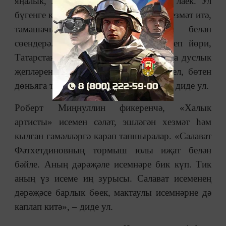
яңалык, җырчы әлеге югары исемгә лаек. Ул
бүгенге көндә Башкортстан халкына хезмәт итә,
тамашачыларын моңлы җырлары белән
сөендерә. Ике республиканы бер итеп йөри,
Татарстан белән Башкортстан арасында дуслык
җепләрен ныгыта. Алай гына да түгел, бөтен
дөньяга татар җырларын ирештерә», ‒ диде ул.
Роберт Миңнуллин фикеренчә, «Халык
артисты» исемен сәләт, эшләгән хезмәт һәм
кылган гамәлләргә карап тапшыралар. «Салават
Фәтхетдиновның тормыш юлы иҗат белән
бәйле. Аның дәрәҗәле исемнәре бик күп. Тик
аның үз исеме иң зурысы. Салават исеменең
дәрәҗәсе барлык бөек, мактаулы исемнәрне дә
каплап китә», ‒ диде ул.