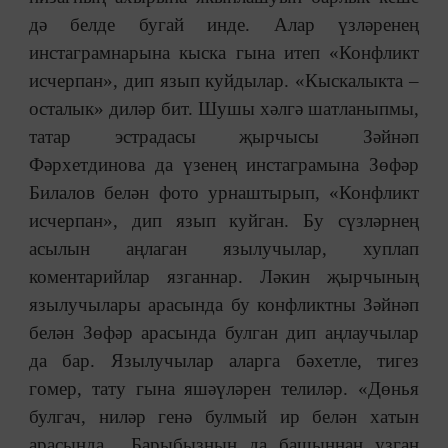
дә белде бугай инде. Алар үзләренең
инстаграмнарына кыска гына итеп «Конфликт
исчерпан», дип язып куйдылар. «Кыскалыкта ‒
осталык» диләр бит. Шушы хәлгә шатланыпмы,
татар эстрадасы җырчысы Зәйнәп
Фәрхетдинова да үзенең инстаграмына Зөфәр
Билалов белән фото урнаштырып, «Конфликт
исчерпан», дип язып куйган. Бу сүзләрнең
асылын аңлаган язылучылар, хуплап
коментарийлар язганнар. Ләкин җырчының
язылучылары арасында бу конфликтны Зәйнәп
белән Зөфәр арасында булган дип аңлаучылар
да бар. Язылучылар аларга бәхетле, тигез
гомер, тату гына яшәүләрен телиләр. «Дөнья
булгач, ниләр генә булмый ир белән хатын
арасында... Барыбызның да башыннан узган