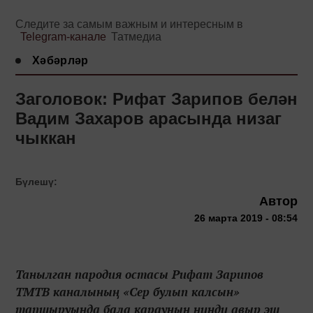
Следите за самым важным и интересным в
Telegram-канале
Татмедиа
Хәбәрләр
Заголовок: Рифат Зарипов белән
Вадим Захаров арасында низаг
чыккан
Бүлешү:
Автор
26 марта 2019 - 08:54
Танылган пародия остасы Рифат Зарипов
ТМТВ каналының «Сер булып калсын»
тапшыруында бала карауның нинди авыр эш