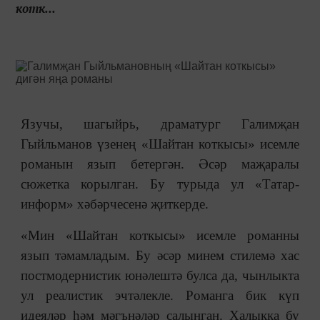
котк...
Язучы, шагыйрь, драматург Галимҗан
Гыйльманов үзенең «Шайтан коткысы» исемле
романын язып бетергән. Әсәр маҗаралы
сюжетка корылган. Бу турыда ул «Татар-
информ» хәбәрчесенә җиткерде.
«Мин «Шайтан коткысы» исемле романны
язып тәмамладым. Бу әсәр минем стилемә хас
постмодернистик юнәлештә булса да, чынлыкта
ул реалистик эчтәлекле. Романга бик күп
идеяләр һәм мәгънәләр салынган. Халыкка бу