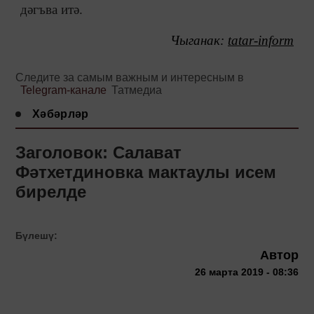
дәгъва итә.
Чыганак:
tatar-inform
Следите за самым важным и интересным в
Telegram-канале
Татмедиа
Хәбәрләр
Заголовок: Салават
Фәтхетдиновка мактаулы исем
бирелде
Бүлешү:
Автор
26 марта 2019 - 08:36