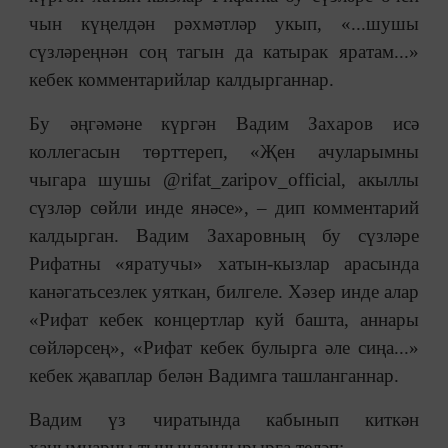
чын күңелдән рәхмәтләр укып, «...шушы
сүзләреңнән соң тагын да катырак яратам...»
кебек комментарийлар калдырганнар.
Бу әңгәмәне күргән Вадим Захаров исә
коллегасын төрттереп, «Җен ачуларымны
чыгара шушы @rifat_zaripov_official, акыллы
сүзләр сөйли инде янәсе», – дип комментарий
калдырган. Вадим Захаровның бу сүзләре
Рифатны «яратучы» хатын-кызлар арасында
канәгатьсезлек уяткан, билгеле. Хәзер инде алар
«Рифат кебек концертлар куй башта, аннары
сөйләрсең», «Рифат кебек булырга әле сиңа...»
кебек җаваплар белән Вадимга ташланганнар.
Вадим үз чиратында кабынып киткән
ханымнарны тынычландырырга теләп: