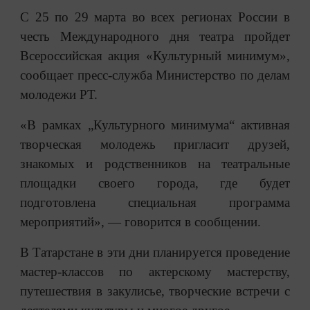
С 25 по 29 марта во всех регионах России в
честь Международного дня театра пройдет
Всероссийская акция «Культурный минимум»,
сообщает пресс-служба Министерство по делам
молодежи РТ.
«В рамках „Культурного минимума“ активная
творческая молодежь пригласит друзей,
знакомых и родственников на театральные
площадки своего города, где будет
подготовлена специальная программа
мероприятий», — говорится в сообщении.
В Татарстане в эти дни планируется проведение
мастер-классов по актерскому мастерству,
путешествия в закулисье, творческие встречи с