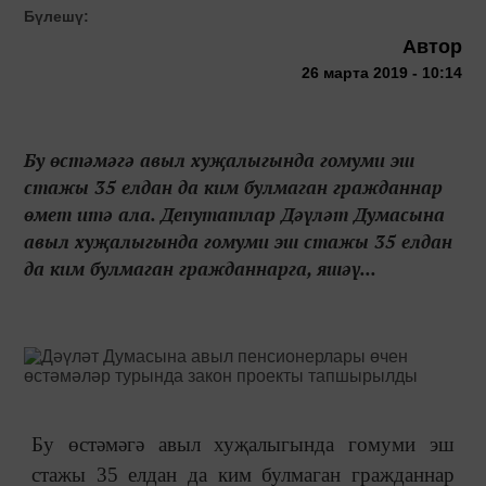
Бүлешү:
Автор
26 марта 2019 - 10:14
Бу өстәмәгә авыл хуҗалыгында гомуми эш
стажы 35 елдан да ким булмаган гражданнар
өмет итә ала. Депутатлар Дәүләт Думасына
авыл хуҗалыгында гомуми эш стажы 35 елдан
да ким булмаган гражданнарга, яшәү...
Бу өстәмәгә авыл хуҗалыгында гомуми эш
стажы 35 елдан да ким булмаган гражданнар