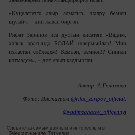
«Күңелегезгә авыр алмагыз, шаяру безнең
шулай», – дип җавап биргән.
Рифат Зарипов исә дустын кисәтеп: «Вадим,
халык арасында БОЛАЙ шаярмыйлар! Мин
ихластан сөйләдем! Кемнән, кемнән!? Синнән
көтмәдем», – дип язып калдырган.
Автор: А.Галимова
Фото: Инстаграм
@rifat_zaripov_official
,
@vadimzaharov_offigennyi
Следите за самым важным и интересным в
Telegram-канале
Татмедиа