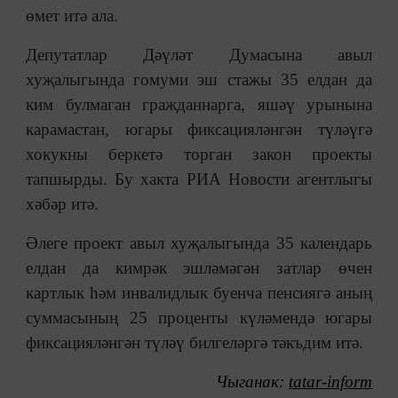
өмет итә ала.
Депутатлар Дәүләт Думасына авыл
хуҗалыгында гомуми эш стажы 35 елдан да
ким булмаган гражданнарга, яшәү урынына
карамастан, югары фиксацияләнгән түләүгә
хокукны беркетә торган закон проекты
тапшырды. Бу хакта РИА Новости агентлыгы
хәбәр итә.
Әлеге проект авыл хуҗалыгында 35 календарь
елдан да кимрәк эшләмәгән затлар өчен
картлык һәм инвалидлык буенча пенсиягә аның
суммасының 25 проценты күләмендә югары
фиксацияләнгән түләү билгеләргә тәкъдим итә.
Чыганак:
tatar-inform