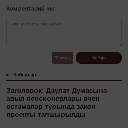
Комментарий юк
Теркәлү
Җибәрү
Хәбәрләр
Заголовок: Дәүләт Думасына
авыл пенсионерлары өчен
өстәмәләр турында закон
проекты тапшырылды