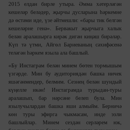
2015 елдан бирле утыра. Әмма хәтерләгән
кешеләр беләдер, җырчы дусларына һәркемне
дә өстәми иде, үзе әйтмешли: «бары тик белгән
кешеләрне генә». Бервакыт җырчыга халык
белән аралашырга кирәк дигән киңәш бирәләр.
Күп тә үтми, Айгөл Бариеваның сәхифәсенә
теләгән һәркем языла ала башлый.
«Бу Инстаграм белән минем бөтен тормышым
үзгәрде. Мин бу аудиториядән башка ничек
яшәгәнмендер, белмим. Сезнең белән шундый
күңелле икән! Инстаграмда турыдан-туры
аралашып, бар нәрсәне белеп була. Мин
язылучылардан башка яши алмыйм. Берничә
көн туры эфирга чыкмасам, инде эзли
башлыйлар. Минем сездән серләрем юк,