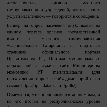
деятельностью органов местного
самоуправления и учреждений, оказывающих
услуги населению», — говорится в сообщении.
Баннер на опрос населения опубликован на
едином портале органов государственной
власти и местного самоуправления
«Официальный Татарстан», на стартовых
страницах официального портала
Правительства РТ, Портала муниципальных
образований, а также на сайте Министерства
экономики РТ mert.tatarstan.ru (для
прохождения опроса необходимо пройти по
ссылке
https://open.tatarstan.ru/polls/
).
Отмечается, что опрос является анонимным, и
по его итогам на республиканском уровне