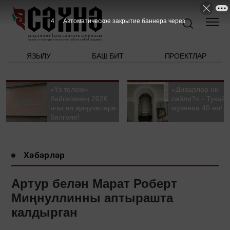
3
Автоматическое закрытие баннера через
ЯЗЫЛУ
БАШ БИТ
ПРОЕКТЛАР
«Үз телем»
«Диварлар ни
бәйгесенең 2026
сөйли?» - Тукай
нчы ел җиңүчеләре
музеена 40 ел!
билгеле!
Хәбәрләр
Артур белән Марат Роберт
Миңнуллинны аптырашта
калдырган