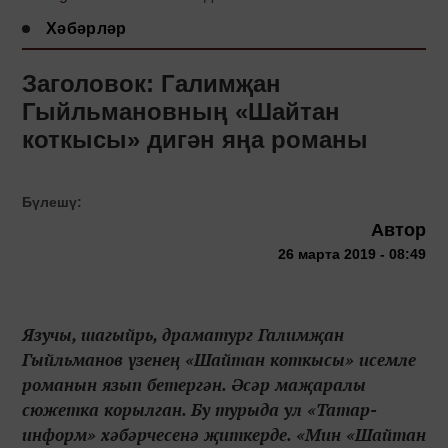
Хәбәрләр
Заголовок: Галимҗан
Гыйльмановның «Шайтан
коткысы» дигән яңа романы
Бүлешү:
Автор
26 марта 2019 - 08:49
Язучы, шагыйрь, драматург Галимҗан
Гыйльманов үзенең «Шайтан коткысы» исемле
романын язып бетергән. Әсәр маҗаралы
сюжетка корылган. Бу турыда ул «Татар-
информ» хәбәрчесенә җиткерде. «Мин «Шайтан