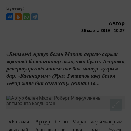
Бүлешү:
Автор
26 марта 2019 - 10:27
«Бәтәәәч! Артур белән Марат аерым-аерым
җырлый башлаганнар икән, чын булса. Аларның
репертуарында минем ике бик матур җырым
бар. «Каеннарым» (Урал Рәшитов көе) белән
«Әгәр мине бик сагынсаң» (Ринат Го...
«Бәтәәәч! Артур белән Марат аерым-аерым
җырлый башлаганнар икән, чын булса.