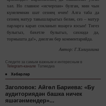
хәл. Но главное «исчерпан» булган, мин чын
күнелемнән шат сезнең өчен! Алга таба да
сезнең матур тавышларыгыз белән, сез ‒ матур
парларга карап сокланып яшәргә язсын! Тигез
булыгыз, бәхетле булыгыз, сәхнәдә дә,
тормышта да!», диелгән бер комментарийда.
Автор: Г.Хәлиуллина
Следите за самым важным и интересным в
Telegram-канале
Татмедиа
Хәбәрләр
Заголовок: Айгөл Бариева: «Бу
аудиториядән башка ничек
яшәгәнмендер»...