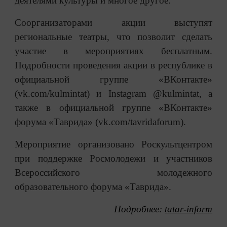
деятелями культуры и многое другое.
Соорганизаторами акции выступят
региональные театры, что позволит сделать
участие в мероприятиях бесплатным.
Подробности проведения акции в республике в
официальной группе «ВКонтакте»
(vk.com/kulmintat) и Instagram @kulmintat, а
также в официальной группе «ВКонтакте»
форума «Таврида» (vk.com/tavridaforum).
Мероприятие организовано Роскультцентром
при поддержке Росмолодежи и участников
Всероссийского молодежного
образовательного форума «Таврида».
Подробнее:
tatar-inform