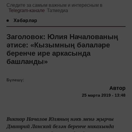
Следите за самым важным и интересным в
Telegram-канале
Татмедиа
Хәбәрләр
Заголовок: Юлия Началованың
әтисе: «Кызымның бәлаләре
беренче ире аркасында
башланды»
Бүлешү:
Автор
25 марта 2019 - 13:48
Виктор Началов Юляның нәкъ менә җырчы
Дмитрий Ланской белән беренче никахында