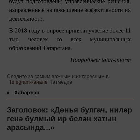
будут подготовлены управленческие решения,
направленные на повышение эффективности их
деятельности.
В 2018 году в опросе приняли участие более 11
тыс. человек со всех муниципальных
образований Татарстана.
Подробнее:
tatar-inform
Следите за самым важным и интересным в
Telegram-канале
Татмедиа
Хәбәрләр
Заголовок: «Дөнья булгач, ниләр
генә булмый ир белән хатын
арасында...»