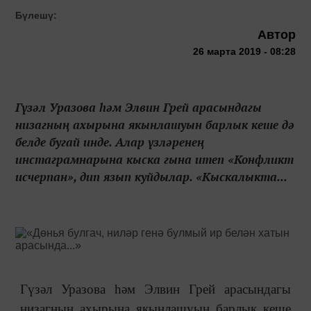
Бүлешү:
Автор
26 марта 2019 - 08:28
Гүзәл Уразова һәм Элвин Грей арасындагы
низагның ахырына якынлашуын барлык кеше дә
белде бугай инде. Алар үзләренең
инстаграмнарына кыска гына итеп «Конфликт
исчерпан», дип язып куйдылар. «Кыскалыкта...
Гүзәл Уразова һәм Элвин Грей арасындагы
низагның ахырына якынлашуын барлык кеше