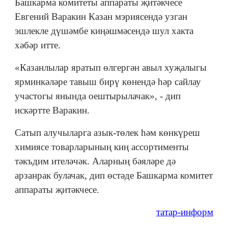
Башкарма комитеты аппараты җитәкчесе
Евгений Варакин Казан мэриясендә узган
эшлекле дүшәмбе киңәшмәсендә шул хакта
хәбәр итте.
«Казанлылар яратып өлгергән авыл хуҗалыгы
ярминкәләре тавыш бирү көнендә һәр сайлау
участогы янында оештырылачак», - дип
искәртте Варакин.
Сатып алучыларга азык-төлек һәм көнкүреш
химиясе товарларының киң ассортименты
тәкъдим ителәчәк. Аларның бәяләре дә
арзанрак булачак, дип өстәде Башкарма комитет
аппараты җитәкчесе.
татар-информ