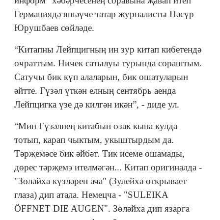
информ” хәбәрчесенең соравына җавап итеп
Германиядә яшәүче татар журналисты Нәсүр
Юрушбаев сөйләде.
“Китапны Лейпцигның ин зур китап кибетендә
очраттым. Ничек сатылуы турында сораштым.
Сатучы бик күп алаларын, бик ошатуларын
әйтте. Гүзәл үткән елның сентябрь аенда
Лейпцигка үзе дә килгән икән”, - диде ул.
“Мин Гүзәлнең китабын озак кына кулда
тотып, карап чыктым, укыштырдым да.
Тәрҗемәсе бик әйбәт. Тик исеме ошамады,
дөрес тәрҗемэ ителмәгән... Китап оригиналда -
"Зөләйха күзләрен ача" (Зулейха открывает
глаза) дип атала. Немецча - "SULEIKA
ÖFFNET DIE AUGEN". Зөләйха дип язарга