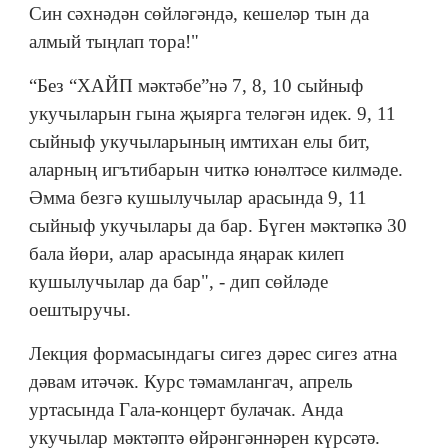
Син сәхнәдән сөйләгәндә, кешеләр тын да
алмый тыңлап тора!"
“Без “ХАЙП мәктәбе”нә 7, 8, 10 сыйныф
укучыларын гына җыярга теләгән идек. 9, 11
сыйныф укучыларының имтихан елы бит,
аларның игътибарын читкә юнәлтәсе килмәде.
Әмма безгә кушылучылар арасында 9, 11
сыйныф укучылары да бар. Бүген мәктәпкә 30
бала йөри, алар арасында яңарак килеп
кушылучылар да бар", - дип сөйләде
оештыручы.
Лекция формасындагы сигез дәрес сигез атна
дәвам итәчәк. Курс тәмамлангач, апрель
уртасында Гала-концерт булачак. Анда
укучылар мәктәптә өйрәнгәннәрен күрсәтә.