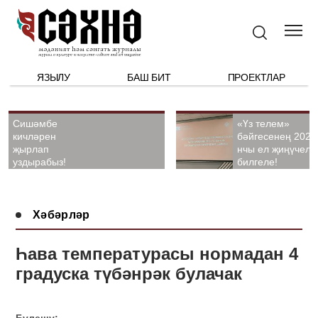
ЯЗЫЛУ
БАШ БИТ
ПРОЕКТЛАР
Сишәмбе
«Үз телем»
кичләрен
бәйгесенең 2026
җырлап
нчы ел җиңүчелә
уздырабыз!
билгеле!
Хәбәрләр
Һава температурасы нормадан 4
градуска түбәнрәк булачак
Бүлешү: