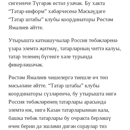
сигезенче Түгәрәк өстәл узачак. Бу хакта
“Татар-информ” хәбәрчесенә Мәскәүдәге
“Татар штабы” клубы координаторы Рөстәм
Ямалиев әйтте.
Утырышта катнашучылар Россия төбәкләренә
үзара элемтә җитмәү, татарларның читтә калуы,
татар теленең бүгенге хәле турында
фикерләшәчәк.
Рөстәм Ямалиев чишелергә тиешле өч төп
мәсьәләне әйтте. “Татар штабы” клубы
координаторы сүзләренчә, бу утырышта нигә
Россия төбәкләренең татарлары арасында
элемтә юк, нигә Казан татарларыннан кала,
башка төбәк татарлары бу очракта берләшү
өчен берни дә эшләми дигән сораулар тиз