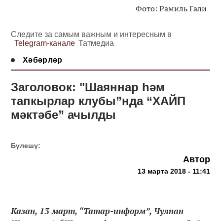
Фото: Рамиль Гали
Следите за самым важным и интересным в
Telegram-канале
Татмедиа
Хәбәрләр
Заголовок: "Шаяннар һәм
тапкырлар клубы”нда “ХАЙП
мәктәбе” ачылды
Бүлешү:
Автор
13 марта 2018 - 11:41
Казан, 13 март, “Татар-информ”, Чулпан