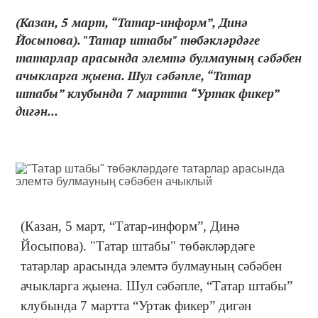
(Казан, 5 март, “Татар-информ”, Динә
Йосыпова). "Татар штабы" төбәкләрдәге
татарлар арасында элемтә булмауның сәбәбен
ачыкларга җыена. Шул сәбәпле, “Татар
штабы” клубында 7 мартта “Уртак фикер”
дигән...
(Казан, 5 март, “Татар-информ”, Динә
Йосыпова). "Татар штабы" төбәкләрдәге
татарлар арасында элемтә булмауның сәбәбен
ачыкларга җыена. Шул сәбәпле, “Татар штабы”
клубында 7 мартта “Уртак фикер” дигән