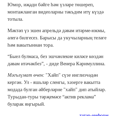
Юмор, иҗади бәйге һәм үзләре төшереп,
монтажланган видеоларны тәкъдим итү күздә
тотыла.
Мәктәп үз эшен апрельдә дәвам итәрме-юкмы,
әлегә билгесез. Барысы да укучыларның теләге
һәм вакытыннан тора.
“Быел булмаса, без эшчәнлекне киләсе көздән
дәвам итәчәкбез”, - диде Венера Кәримуллина.
Мәгълүмат өчен:
"Хайп" сүзе инглизчәдән
кергән. Ул - яшьләр сленгы, хәзерге вакытта
модада булган әйберләрне "хайп" дип атыйлар.
Турыдан-туры тәрҗемәсе “актив реклама”
буларак яңгырый.
татар-информ