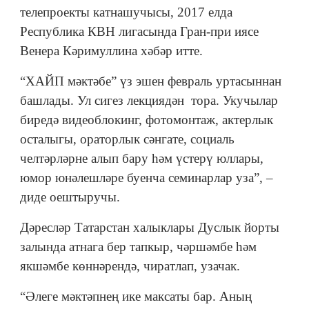
телепроекты катнашучысы, 2017 елда
Республика КВН лигасында Гран-при иясе
Венера Кәримуллина хәбәр итте.
“ХАЙП мәктәбе” үз эшен февраль уртасыннан
башлады. Ул сигез лекциядән тора. Укучылар
биредә видеоблокинг, фотомонтаж, актерлык
осталыгы, ораторлык сәнгате, социаль
челтәрләрне алып бару һәм үстерү юллары,
юмор юнәлешләре буенча семинарлар уза”, –
диде оештыручы.
Дәресләр Татарстан халыклары Дуслык йорты
залында атнага бер тапкыр, чәршәмбе һәм
якшәмбе көннәрендә, чиратлап, узачак.
“Әлеге мәктәпнең ике максаты бар. Аның