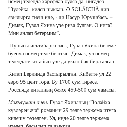
немец телендә хәрефләр булса да, нигәдер
"Зулейка" килеп чыккан. Ә SÖLÄICHÄ дип
язылырга тиеш иде, - ди Нәсүр Юрушбаев. –
Димәк, Гүзәл Яхина үзе риза булган. Ә нигә?
Мин аңлап бетермим”.
Шунысы игътибарга лаек, Гүзәл Яхина белеме
буенча немец теле белгече. Димәк, ул немец
телендәге китабын үзе дә укып бәя бирә алган.
Китап Берлинда бастырылган. Кибеттә ул 22
евро 95 цент тора. Бу 1700 сум тирәсе.
Россиядә китапның бәясе 450-500 сум чамасы.
Мәгълүмат өчен
. Гүзәл Яхинаның “Зөләйха
күзләрен ача” романын 29 телгә тәрҗемә итүгә
килешү төзелгән. Ул, инде 20 телгә тәрҗемә
ителеп, басылып та чыккан.