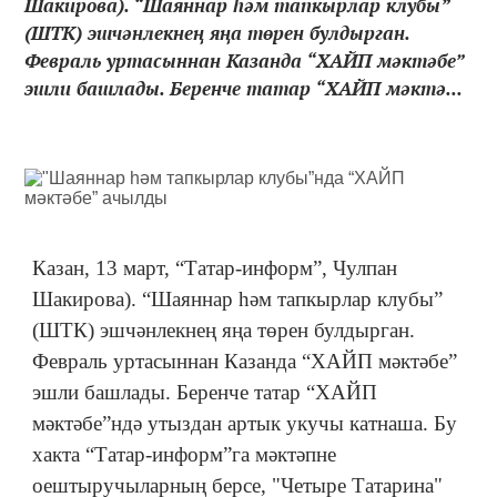
Шакирова). “Шаяннар һәм тапкырлар клубы”
(ШТК) эшчәнлекнең яңа төрен булдырган.
Февраль уртасыннан Казанда “ХАЙП мәктәбе”
эшли башлады. Беренче татар “ХАЙП мәктә...
Казан, 13 март, “Татар-информ”, Чулпан
Шакирова). “Шаяннар һәм тапкырлар клубы”
(ШТК) эшчәнлекнең яңа төрен булдырган.
Февраль уртасыннан Казанда “ХАЙП мәктәбе”
эшли башлады. Беренче татар “ХАЙП
мәктәбе”ндә утыздан артык укучы катнаша. Бу
хакта “Татар-информ”га мәктәпне
оештыручыларның берсе, "Четыре Татарина"