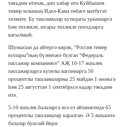
тәкъдим итәчәк, дип хәбәр итә Куйбышев
тимер юлының Идел-Кама төбәге матбугат
хезмәте. Бу ташламалар купедагы урыннарга
һәм тизлекле, югары тизлекле поездларга
кагылмый.
Шунысын да әйтергә кирәк, “Россия тимер
юллары”ның бүлекчәсе булган “Федераль
пассажир компаниясе” АҖ 10-17 яшьлек
пассажирларга купелы вагоннарга 50
процентлы ташламаларны 25 майдан 1 июньгә
һәм 25 августтан 1 сентябрьгә кадәр тәкъдим
итә.
5-10 яшьлек балаларга исә ел әйләнәсендә 65
процентлы ташламалар каралган. Ә 5 яшькәчә
балалар бушлай йөри.