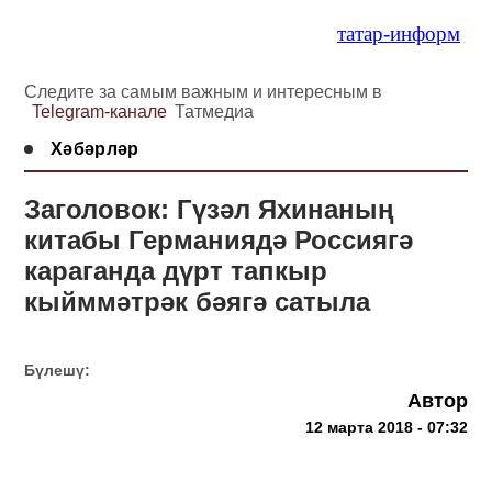
татар-информ
Следите за самым важным и интересным в
Telegram-канале
Татмедиа
Хәбәрләр
Заголовок: Гүзәл Яхинаның
китабы Германиядә Россиягә
караганда дүрт тапкыр
кыйммәтрәк бәягә сатыла
Бүлешү:
Автор
12 марта 2018 - 07:32