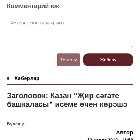
Комментарий юк
Теркәлү
Җибәрү
Хәбәрләр
Заголовок: Казан “Җир сәгате
башкаласы” исеме өчен көрәшә
Бүлешү:
Автор
13 марта 2018 - 11:50