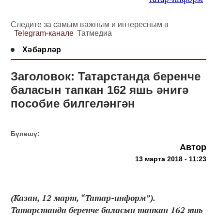
Следите за самым важным и интересным в
Telegram-канале
Татмедиа
Хәбәрләр
Заголовок: Татарстанда беренче
баласын тапкан 162 яшь әнигә
пособие билгеләнгән
Бүлешү:
Автор
13 марта 2018 - 11:23
(Казан, 12 март, “Татар-информ”).
Татарстанда беренче баласын тапкан 162 яшь