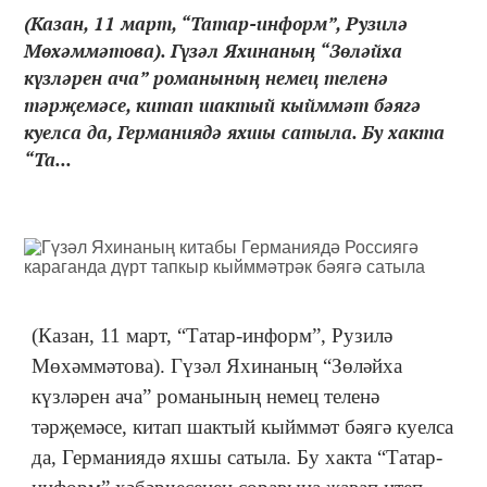
(Казан, 11 март, “Татар-информ”, Рузилә
Мөхәммәтова). Гүзәл Яхинаның “Зөләйха
күзләрен ача” романының немец теленә
тәрҗемәсе, китап шактый кыйммәт бәягә
куелса да, Германиядә яхшы сатыла. Бу хакта
“Та...
(Казан, 11 март, “Татар-информ”, Рузилә
Мөхәммәтова). Гүзәл Яхинаның “Зөләйха
күзләрен ача” романының немец теленә
тәрҗемәсе, китап шактый кыйммәт бәягә куелса
да, Германиядә яхшы сатыла. Бу хакта “Татар-