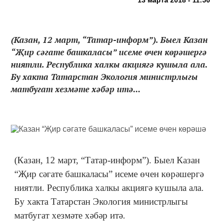
(Казан, 12 март, “Татар-информ”). Быел Казан
“Җир сәгате башкаласы” исеме өчен көрәшергә
ниятли. Республика халкы акциягә кушыла ала.
Бу хакта Татарстан Экология министрлыгы
матбугат хезмәте хәбәр итә...
(Казан, 12 март, “Татар-информ”). Быел Казан
“Җир сәгате башкаласы” исеме өчен көрәшергә
ниятли. Республика халкы акциягә кушыла ала.
Бу хакта Татарстан Экология министрлыгы
матбугат хезмәте хәбәр итә.