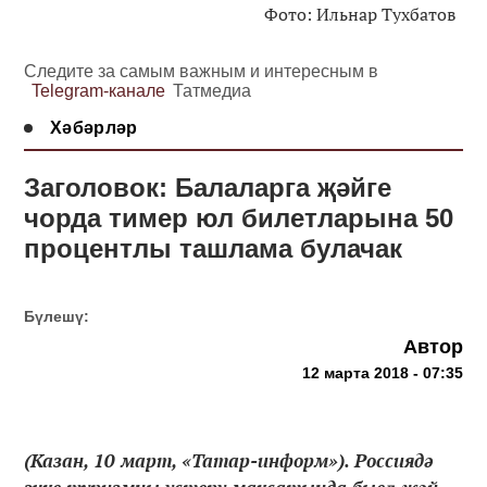
Фото: Ильнар Тухбатов
Следите за самым важным и интересным в
Telegram-канале
Татмедиа
Хәбәрләр
Заголовок: Балаларга җәйге
чорда тимер юл билетларына 50
процентлы ташлама булачак
Бүлешү:
Автор
12 марта 2018 - 07:35
(Казан, 10 март, «Татар-информ»). Россиядә