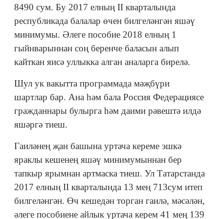
8490 сум. Бу 2017 елның II кварталында
республикада балалар өчен билгеләнгән яшәү
минимумы. Әлеге пособие 2018 елның 1
гыйнварыннан соң беренче баласын алып
кайткан яисә уллыкка алган аналарга бирелә.
Шул ук вакытта программада мәҗбүри
шартлар бар. Ана һәм бала Россия Федерациясе
гражданнары булырга һәм даими рәвештә илдә
яшәргә тиеш.
Гаиләнең җан башына уртача кереме эшкә
яраклы кешенең яшәү минимумыннан бер
тапкыр ярымнан артмаска тиеш. Ул Татарстанда
2017 елның II кварталында 13 мең 713сум итеп
билгеләнгән. Өч кешедән торган гаилә, мәсәлән,
әлеге пособиене айлык уртача керем 41 мең 139