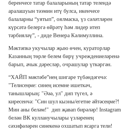
беренчесе татар балаларының татар телендә
аралашуын тәэмин итү булса, икенчесе
балаларны “уятып”, оялмаска, үз сәләтләрен
күрсәтә белергә өйрәтү һәм лидер итеп
тәрбияләү”, - диде Венера Кәлимуллина.
Мәктәпкә укучылар җыю өчен, кураторлар
Казанның төрле белем бирү учреждениеләренә
барып, ачык дәресләр, очрашулар үткәргән.
“ХАЙП мәктәбе”нең шигаре түбәндәгечә:
"Телисеңме: синең исемне ишеткәч,
танышларың: "Әәә, ул" дип түгел, ә
киресенчә: "Син шул кызны/егетне әйтәсеңме?!
Мин аны беләм!" дип җавап бирәләр! Instagram
белән ВК кулланучылары үзләренең
сәхифәләрен синекенә охшатып ясарга тели!