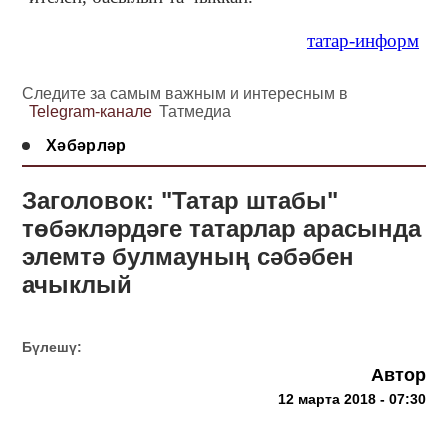
татар-информ
Следите за самым важным и интересным в
Telegram-канале
Татмедиа
Хәбәрләр
Заголовок: "Татар штабы"
төбәкләрдәге татарлар арасында
элемтә булмауның сәбәбен
ачыклый
Бүлешү:
Автор
12 марта 2018 - 07:30