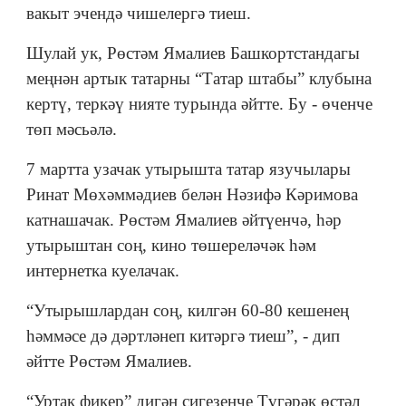
вакыт эчендә чишелергә тиеш.
Шулай ук, Рөстәм Ямалиев Башкортстандагы
меңнән артык татарны “Татар штабы” клубына
кертү, теркәү нияте турында әйтте. Бу - өченче
төп мәсьәлә.
7 мартта узачак утырышта татар язучылары
Ринат Мөхәммәдиев белән Нәзифә Кәримова
катнашачак. Рөстәм Ямалиев әйтүенчә, һәр
утырыштан соң, кино төшереләчәк һәм
интернетка куелачак.
“Утырышлардан соң, килгән 60-80 кешенең
һәммәсе дә дәртләнеп китәргә тиеш”, - дип
әйтте Рөстәм Ямалиев.
“Уртак фикер” дигән сигезенче Түгәрәк өстәл