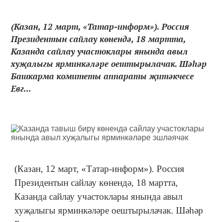
(Казан, 12 март, «Татар-информ»). Россия
Президентын сайлау көнендә, 18 мартта,
Казанда сайлау участоклары янында авыл
хуҗалыгы ярминкәләре оештырылачак. Шәһәр
Башкарма комитеты аппараты җитәкчесе
Евг...
(Казан, 12 март, «Татар-информ»). Россия
Президентын сайлау көнендә, 18 мартта,
Казанда сайлау участоклары янында авыл
хуҗалыгы ярминкәләре оештырылачак. Шәһәр