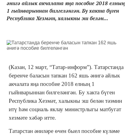
әнигә айлык акчалата яңа пособие 2018 елның
1 гыйнварыннан билгеләнгән. Бу хакта бүген
Республика Хезмәт, халыкны эш белән...
(Казан, 12 март, “Татар-информ”). Татарстанда
беренче баласын тапкан 162 яшь әнигә айлык
акчалата яңа пособие 2018 елның 1
гыйнварыннан билгеләнгән. Бу хакта бүген
Республика Хезмәт, халыкны эш белән тәэмин
итү һәм социаль яклау министрлыгы матбугат
хезмәте хәбәр итте.
Татарстан әниләре өчен быел пособие күләме