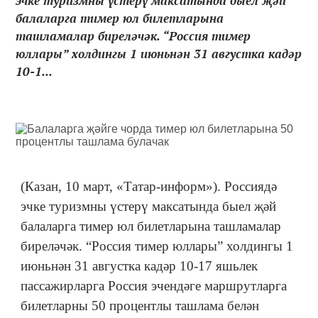
эчке туризмны үстерү максатында быел җәй
балаларга тимер юл билетларына
ташламалар биреләчәк. “Россия тимер
юллары” холдингы 1 июньнән 31 августка кадәр
10-1...
(Казан, 10 март, «Татар-информ»). Россиядә
эчке туризмны үстерү максатында быел җәй
балаларга тимер юл билетларына ташламалар
биреләчәк. “Россия тимер юллары” холдингы 1
июньнән 31 августка кадәр 10-17 яшьлек
пассажирларга Россия эчендәге маршрутларга
билетларны 50 процентлы ташлама белән