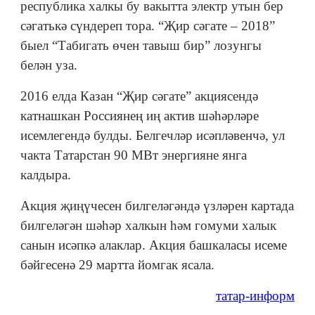
республика халкы бу вакытта электр утын бер
сәгатькә сүндереп тора. “Җир сәгате – 2018”
быел “Табигать өчен тавыш бир” лозунгы
белән уза.
2016 елда Казан “Җир сәгате” акциясендә
катнашкан Россиянең иң актив шәһәрләре
исемлегендә булды. Белгечләр исәпләвенчә, ул
чакта Татарстан 90 МВт энергияне янга
калдыра.
Акция җиңүчесен билгеләгәндә үзләрен картада
билгеләгән шәһәр халкын һәм гомуми халык
санын исәпкә алаклар. Акция башкаласы исеме
бәйгесенә 29 мартта йомгак ясала.
татар-информ