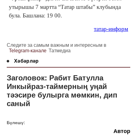
утырышы 7 мартта “Татар штабы” клубында
була. Башлана: 19 00.
татар-информ
Следите за самым важным и интересным в
Telegram-канале
Татмедиа
Хәбәрләр
Заголовок: Рабит Батулла
Инкыйраз-таймерның уңай
тәэсире булырга мөмкин, дип
саный
Бүлешү:
Автор