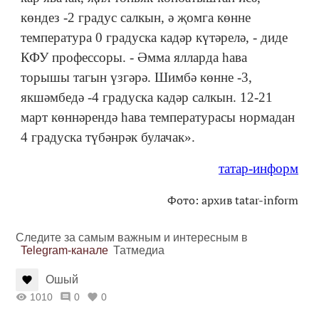
көндез -2 градус салкын, ә җомга көнне
температура 0 градуска кадәр күтәрелә, - диде
КФУ профессоры. - Әмма ялларда һава
торышы тагын үзгәрә. Шимбә көнне -3,
якшәмбедә -4 градуска кадәр салкын. 12-21
март көннәрендә һава температурасы нормадан
4 градуска түбәнрәк булачак».
татар-информ
Фото: архив tatar-inform
Следите за самым важным и интересным в
Telegram-канале
Татмедиа
Ошый
1010
0
0