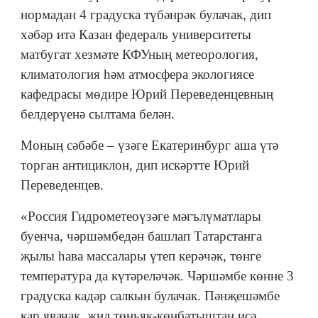
нормадан 4 градуска түбәнрәк булачак, дип
хәбәр итә Казан федераль университеты
матбугат хезмәте КФУның метеорология,
климатология һәм атмосфера экологиясе
кафедрасы мөдире Юрий Переведенцевның
белдерүенә сылтама белән.
Моның сәбәбе – үзәге Екатеринбург аша үтә
торган антициклон, дип искәртте Юрий
Переведенцев.
«Россия Гидрометеоүзәге мәгълүматлары
буенча, чәршәмбедән башлап Татарстанга
җылы һава массалары үтеп керәчәк, төнге
температура да күтәреләчәк. Чәршәмбе көнне 3
градуска кадәр салкын булачак. Пәнҗешәмбе
кар явачак, җил төньяк-көнбатыштан исә,