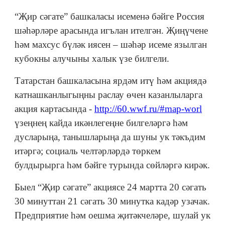
“Җир сәгате” башкаласы исеменә бәйге Россия
шәһәрләре арасында игълан ителгән. Җиңүчене
һәм махсус бүләк иясен – шәһәр исеме язылган
кубокны алучыны халык үзе билгели.
Татарстан башкаласына ярдәм итү һәм акциядә
катнашканлыгыңны раслау өчен казанлыларга
акция картасында -
http://60.wwf.ru/#map-worl
үзеңнең кайда икәнлегеңне билгеләргә һәм
дусларыңа, танышларыңа да шуны ук тәкъдим
итәргә; социаль челтәрләрдә төркем
булдырырга һәм бәйге турында сөйләргә кирәк.
Быел “Җир сәгате” акциясе 24 мартта 20 сәгать
30 минуттан 21 сәгать 30 минутка кадәр узачак.
Предприятие һәм оешма җитәкчеләре, шулай ук