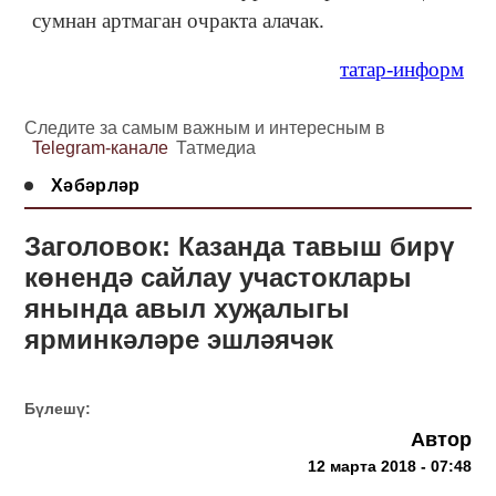
сумнан артмаган очракта алачак.
татар-информ
Следите за самым важным и интересным в
Telegram-канале
Татмедиа
Хәбәрләр
Заголовок: Казанда тавыш бирү
көнендә сайлау участоклары
янында авыл хуҗалыгы
ярминкәләре эшләячәк
Бүлешү:
Автор
12 марта 2018 - 07:48