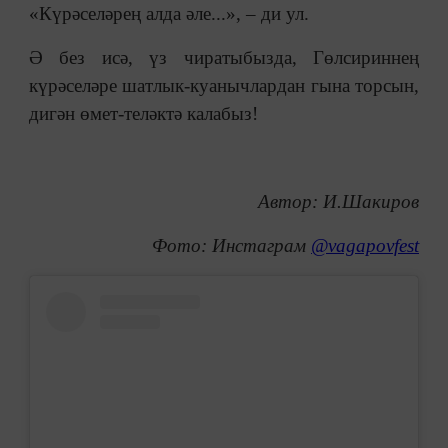
«Күрәселәрең алда әле...», – ди ул.
Ә без исә, үз чиратыбызда, Гөлсириннең
күрәселәре шатлык-куанычлардан гына торсын,
дигән өмет-теләктә калабыз!
Автор: И.Шакиров
Фото: Инстаграм
@vagapovfest