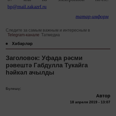
bp@mail.zakazrf.ru
татар-информ
Следите за самым важным и интересным в
Telegram-канале
Татмедиа
Хәбәрләр
Заголовок: Уфада рәсми
рәвештә Габдулла Тукайга
һәйкәл ачылды
Бүлешү:
Автор
18 апреля 2019 - 13:07