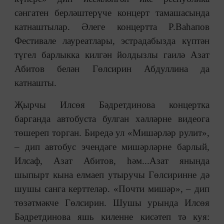
сәнгатен берләштерүче концерт тамашасында
катнаштылар. Әлеге концертта Р.Ваһапов
Фестивале лауреатлары, эстрадабызда күптән
түгел барлыкка килгән йолдызлы гаилә Азат
Абитов белән Гөлсирин Абдуллина да
катнашты.
Җырчы Илсөя Бәдретдинова концертка
барганда автобуста булган хәлләрне видеога
төшереп торган. Биредә ул «Мишәрләр рулит»,
– дип автобус эчендәге мишәрләрне барлый,
Илсаф, Азат Абитов, һәм...Азат янында
шыпырт кына елмаеп утыручы Гөлсиринне дә
шушы санга керттеләр. «Почти мишәр», – дип
төзәтмәкче Гөлсирин. Шушы урында Илсөя
Бәдретдинова яшь киленне кисәтеп тә куя: