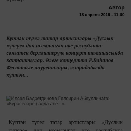
Автор
18 апреля 2019 - 11:00
Күптән түгел татар артистлары «Дуслык
күпере» дип исемләнгән ике республика
сәнгатен берләштерүче концерт тамашасында
катнаштылар. Әлеге концертта Р.Ваһапов
Фестивале лауреатлары, эстрадабызда
күптән...
Күптән түгел татар артистлары «Дуслык
күпере» дип исемләнгән ике республика