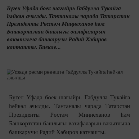
Бүген Уфада бөек шагыйрь Габдулла Тукайга
һәйкәл ачылды. Тантаналы чарада Татарстан
Президенты Рөстәм Миңнеханов һәм
Башкортстан башлыгы вазифаларын
вакытлыча башкаручы Радий Хәбиров
катнашты. Биекле...
Бүген Уфада бөек шагыйрь Габдулла Тукайга
һәйкәл ачылды. Тантаналы чарада Татарстан
Президенты Рөстәм Миңнеханов һәм
Башкортстан башлыгы вазифаларын вакытлыча
башкаручы Радий Хәбиров катнашты.