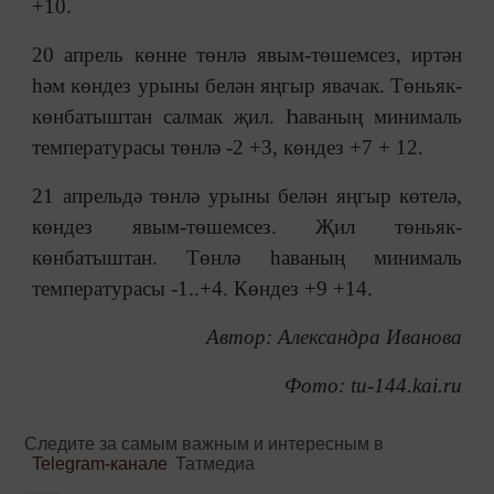
+10.
20 апрель көнне төнлә явым-төшемсез, иртән
һәм көндез урыны белән яңгыр явачак. Төньяк-
көнбатыштан салмак җил. Һаваның минималь
температурасы төнлә -2 +3, көндез +7 + 12.
21 апрельдә төнлә урыны белән яңгыр көтелә,
көндез явым-төшемсез. Җил төньяк-
көнбатыштан. Төнлә һаваның минималь
температурасы -1..+4. Көндез +9 +14.
Автор: Александра Иванова
Фото: tu-144.kai.ru
Следите за самым важным и интересным в
Telegram-канале
Татмедиа