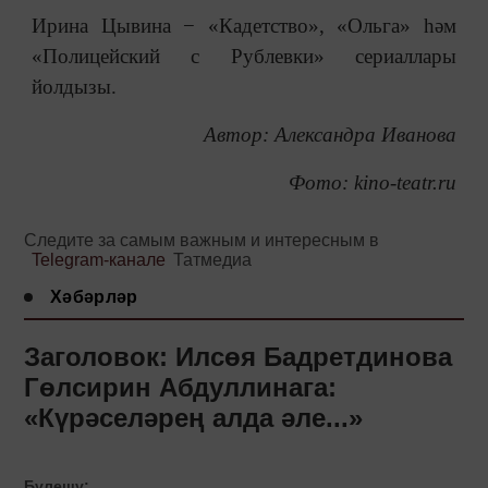
Ирина Цывина − «Кадетство», «Ольга» һәм
«Полицейский с Рублевки» сериаллары
йолдызы.
Автор: Александра Иванова
Фото: kino-teatr.ru
Следите за самым важным и интересным в
Telegram-канале
Татмедиа
Хәбәрләр
Заголовок: Илсөя Бадретдинова
Гөлсирин Абдуллинага:
«Күрәселәрең алда әле...»
Бүлешү: