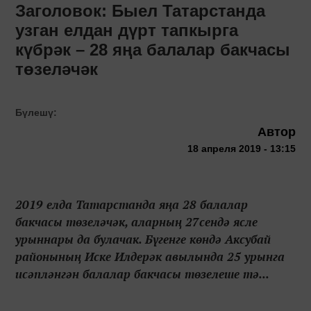
Заголовок: Быел Татарстанда
узган елдан дүрт тапкырга
күбрәк – 28 яңа балалар бакчасы
төзеләчәк
Бүлешү:
Автор
18 апреля 2019 - 13:15
2019 елда Татарстанда яңа 28 балалар
бакчасы төзеләчәк, аларның 27сендә ясле
урыннары да булачак. Бүгенге көндә Аксубай
районының Иске Илдерәк авылында 25 урынга
исәпләнгән балалар бакчасы төзелеше тә...