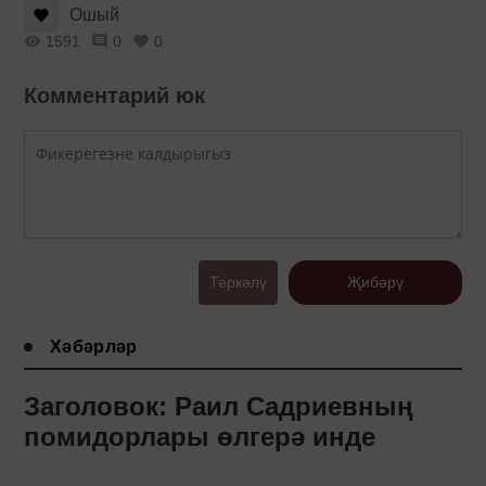
Ошый
1591
0
0
Комментарий юк
Теркәлү
Җибәрү
Хәбәрләр
Заголовок: Раил Садриевның
помидорлары өлгерә инде