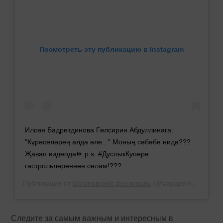
Посмотреть эту публикацию в Instagram
Илсөя Бадретдинова Гөлсирин Абдуллинага:
"Күрәселәрең алда әле..." Моның сәбәбе нидә???
Җавап видеода⏩ p.s. #ДуслыкКупере
гастрольләреннән сәлам!???
Публикация от
Вагаповский фестиваль
(@vagapovfest)
17 Ап
Следите за самым важным и интересным в