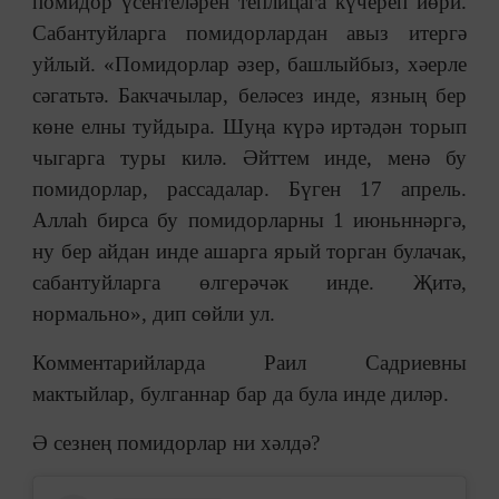
помидор үсентеләрен теплицага күчереп йөри.
Сабантуйларга помидорлардан авыз итергә
уйлый. «Помидорлар әзер, башлыйбыз, хәерле
сәгатьтә. Бакчачылар, беләсез инде, язның бер
көне елны туйдыра. Шуңа күрә иртәдән торып
чыгарга туры килә. Әйттем инде, менә бу
помидорлар, рассадалар. Бүген 17 апрель.
Аллаһ бирса бу помидорларны 1 июньннәргә,
ну бер айдан инде ашарга ярый торган булачак,
сабантуйларга өлгерәчәк инде. Җитә,
нормально», дип сөйли ул.
Комментарийларда Раил Садриевны
мактыйлар, булганнар бар да була инде диләр.
Ә сезнең помидорлар ни хәлдә?