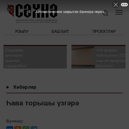
4
Автоматическое закрытие баннера через
ЯЗЫЛУ
БАШ БИТ
ПРОЕКТЛАР
Сишәмбе
«Үз телем»
кичләрен
бәйгесенең 2026
җырлап
нчы ел җиңүчелә
уздырабыз!
билгеле!
Хәбәрләр
Һава торышы үзгәрә
Бүлешү: