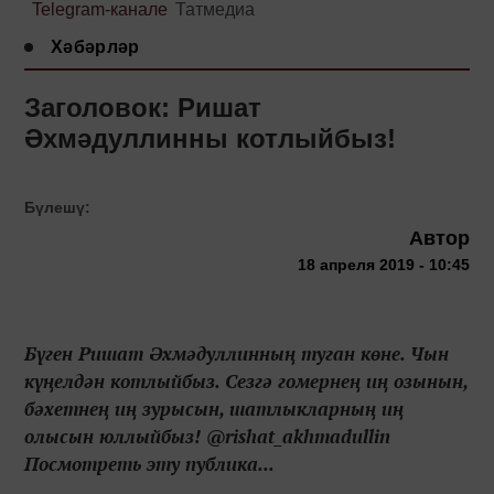
Telegram-канале
Татмедиа
Хәбәрләр
Заголовок: Ришат
Әхмәдуллинны котлыйбыз!
Бүлешү:
Автор
18 апреля 2019 - 10:45
Бүген Ришат Әхмәдуллинның туган көне. Чын
күңелдән котлыйбыз. Сезгә гомернең иң озынын,
бәхетнең иң зурысын, шатлыкларның иң
олысын юллыйбыз! @rishat_akhmadullin
Посмотреть эту публика...