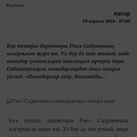
Бүлешү:
Автор
19 апреля 2019 - 07:03
Буа театры директоры Раил Садриевның
өлгермәгән җире юк. Ул бер дә тик ятмый, инде
помидор үсентеләрен теплицага күчереп йөри.
Сабантуйларга помидорлардан авыз итергә
уйлый. «Помидорлар әзер, башлыйбы...
Буа театры директоры Раил Садриевның
өлгермәгән җире юк. Ул бер дә тик ятмый, инде