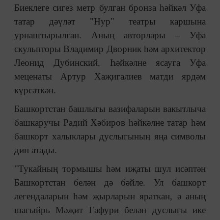
Биеклеге сигез метр булган бронза һәйкәл Уфа
татар дәүләт "Нур" театры каршына
урнаштырылган. Аның авторлары – Уфа
скульпторы Владимир Дворник һәм архитектор
Леонид Дубинский. Һәйкәлне ясауга Уфа
меценаты Артур Хаҗигалиев матди ярдәм
күрсәткән.
Башкортстан башлыгы вазифаларын вакытлыча
башкаручы Радий Хәбиров һәйкәлне татар һәм
башкорт халыклары дуслыгының яңа символы
дип атады.
"Тукайның тормышы һәм иҗаты шул исәптән
Башкортстан белән дә бәйле. Ул башкорт
легендаларын һәм җырларын яраткан, ә аның
шагыйрь Мәҗит Гафури белән дуслыгы ике