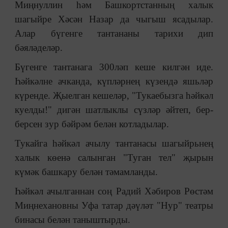
Миңнуллин һәм Башкортстанның халык
шагыйре Хәсән Назар да чыгыш ясадылар.
Алар бүгенге тантананы тарихи дип
бәяләделәр.
Бүгенге тантанага 300ләп кеше килгән иде.
Һәйкәлне ачканда, күпләрнең күзендә яшьләр
күренде. Җыелган кешеләр, "Тукаебызга һәйкәл
куелды!" дигән шатлыклы сүзләр әйтеп, бер-
берсен зур бәйрәм белән котладылар.
Тукайга һәйкәл ачылу тантанасы шагыйрьнең
халык көенә салынган "Туган тел" җырын
күмәк башкару белән тәмамланды.
Һәйкәл ачылганнан соң Радий Хәбиров Рөстәм
Миңнехановны Уфа татар дәүләт "Нур" театры
бинасы белән таныштырды.