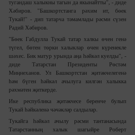
тугандаш халыкны тагын да якынайтты", - диде
Хәбиров. "Башкортстанга рәхим ит, бөек
Тукай!" - дип татарча тәмамлады рәсми сүзен
Радий Хәбиров.
"Бөек Габдулла Тукай татар халкы өчен генә
түгел, бөтен төрки халыклар өчен күренекле
шәхес. Бик матур урында аңа һәйкәл куелды", -
диде Татарстан Президенты Рөстәм
Миңнеханов. Ул Башкортстан җитәкчелегенә
һәм бүген һәйкәл ачылуга килгән халыкка
рәхмәтен җиткерде.
Ике республика җитәкчесе беренче булып
Тукай һәйкәленә чәчәкләр салдылар.
Тукайга һәйкәл ачылу рәсми тантанасында
Татарстанның халык шагыйре Роберт