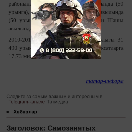
районының Яр буе Морквашы авылында (50
урынга), Кукмара районының Ядегәр авылында
(50 урынга), Әтнә районының Түбән Шашы
авылында (25 урынга) пәйда булды.
2010-2018 елларда республикада барлыгы 31
490 урынга 210 бакча төзелде. Бу максатларга
17,73 миллиард сум акча бүленде.
татар-информ
Следите за самым важным и интересным в
Telegram-канале
Татмедиа
Хәбәрләр
Заголовок: Самозанятых