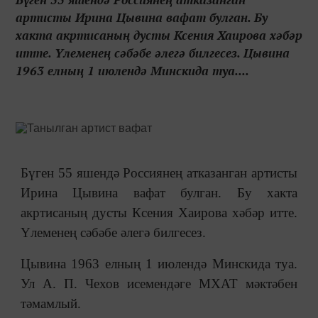
артисты Ирина Цывина вафат булган. Бу
хакта акртисаның дусты Ксения Хаирова хәбәр
итте. Үлеменең сәбәбе әлегә билгесез. Цывина
1963 елның 1 июлендә Минскида туа....
Бүген 55 яшендә Россиянең атказанган артисты
Ирина Цывина вафат булган. Бу хакта
акртисаның дусты Ксения Хаирова хәбәр итте.
Үлеменең сәбәбе әлегә билгесез.
Цывина 1963 елның 1 июлендә Минскида туа.
Ул А. П. Чехов исемендәге МХАТ мәктәбен
тәмамлый.