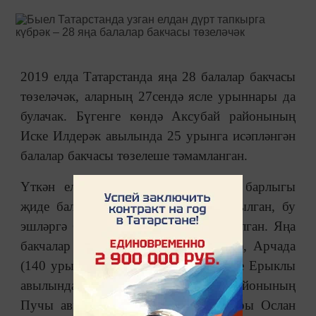
2019 елда Татарстанда яңа 28 балалар бакчасы
төзеләчәк, аларның 27сендә ясле урыннары да
булачак. Бүгенге көндә Аксубай районының
Иске Илдерәк авылында 25 урынга исәпләнгән
балалар бакчасы төзелеше тәмамланган.
Үткән ел Татарстанда 785 урынга барлыгы
җиде балалар бакчасы сафка бастырылган, бу
эшләргә 674 миллион сум акча тотылган. Яңа
бакчалар Түбән Камада (260 урынга), Арчада
(140 урынга), Тукай районының Иске Ерыклы
авылында (140 урынга), Актаныш районының
Пучы авылында (120 урынга), Югары Ослан