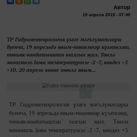
Автор
19 апреля 2019 - 07:40
ТР Гидрометеорология үзәге мәгълүматлары
буенча, 19 апрельдә явым-төшемнәр күзәтелми,
төньяк-көнбатыштан талгын җил. Төнлә
минималь һава температурасы -2 -7, көндез +5
+10. 20 апрель көнне төнлә явым...
ТР Гидрометеорология үзәге мәгълүматлары
буенча, 19 апрельдә явым-төшемнәр күзәтелми,
төньяк-көнбатыштан талгын җил. Төнлә
минималь һава температурасы -2 -7, көндез +5