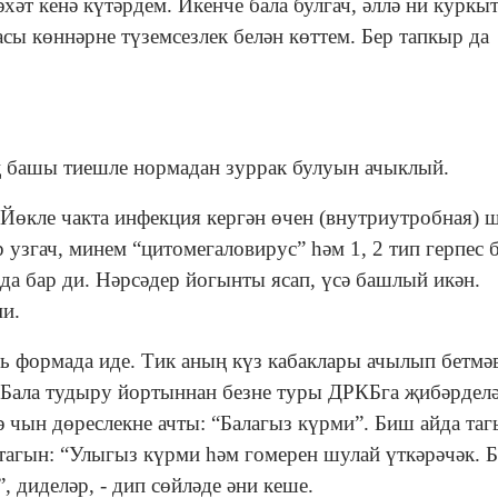
хәт кенә күтәрдем. Икенче бала булгач, әллә ни куркы
асы көннәрне түземсезлек белән көттем. Бер тапкыр да
ң башы тиешле нормадан зуррак булуын ачыклый.
 Йөкле чакта инфекция кергән өчен (внутриутробная)
узгач, минем “цитомегаловирус” һәм 1, 2 тип герпес 
а бар ди. Нәрсәдер йогынты ясап, үсә башлый икән.
ми.
 формада иде. Тик аның күз кабаклары ачылып бетмә
 Бала тудыру йортыннан безне туры ДРКБга җибәрделә
ә чын дөреслекне ачты: “Балагыз күрми”. Биш айда та
тагын: “Улыгыз күрми һәм гомерен шулай үткәрәчәк. 
 диделәр, - дип сөйләде әни кеше.