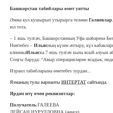
Башкорстан табиблары өмет уятты
Әмма кул кушырып утырырга теләми
Галиевлар
юл тота.
– 1 яшь тулгач, Башкорстанның Уфа шәһәренә Бөт
Ниятебез –
Ильяс
ның күзен ачтыру, күз кабакла
клиника
Ильяс
ка 7 яшь тулгач кына ясый алуын әй
Соңгы баруда: “Авыр операцияләрне ясадык, инде 
Израил табибларына өметебез зурдан...
Язманың тулы варианты
ИНТЕРТАТ
сайтында.
Ярдәм итү өчен реквизитлар:
Получатель
:ГАЛЕЕВА
ЛЕЙСАН НУРУЛЛОВНА (әнисе)