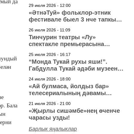
тмый да
29 июля 2026 - 12:00
«ӘтнәТуй» фольклор-этник
фестивале быел 3 нче тапкыр
узачак
26 июля 2026 - 11:09
Тинчурин театры «Лу»
спектакле премьерасына
әзерләнә
25 июля 2026 - 16:17
 шундый
“Монда Тукай рухы яши!”.
белән
Габдулла Тукай әдәби музеена
40 ел
24 июля 2026 - 18:00
«Ай булмаса, йолдыз бар»
телесериалының дәвамы
ве
төшерелә!
21 июля 2026 - 21:00
р. Бала
«Җырлы сишәмбе»нең өченче
гын
чарасы узды!
Берни
Барлык яңалыклар