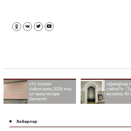
«Үз телем»
«Диварлар 
бәйгесенең 2026 нчы
сөйли?» - Т
ел җиңүчеләре
музеена 40 
билгеле!
Хәбәрләр