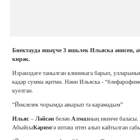
Биектауда яшәүче 3 яшьлек Ильяска әнисен, а
кирәк.
Израилдәге танылган клиникага барып, улларыны
кадәр сумма җитми. Нәни Ильяска - “блефарофим
куелган.
“Йөклелек чорымда авырып та карамадым”
Ильяс
–
Ләйсән
белән
Алмаз
ның икенче баласы.
Абыйсы
Кәрим
гә иптәш итеп алып кайтылган сабы