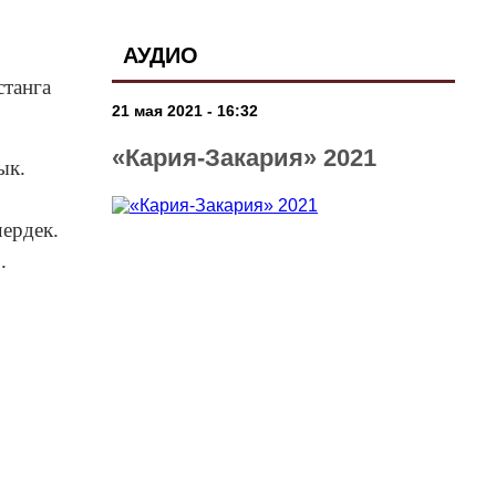
АУДИО
станга
21 мая 2021 - 16:32
«Кария-Закария» 2021
ык.
чердек.
.