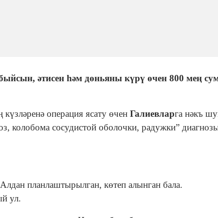
быйсын, әтисен һәм дөньяны күрү өчен 800 мең су
ң күзләренә операция ясату өчен
Галиевлар
га нәкъ ш
оз, колобома сосудистой оболочки, радужки” диагноз
 Алдан планлаштырылган, көтеп алынган бала.
й ул.