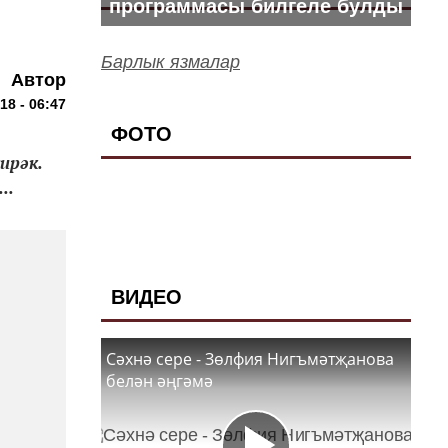
программасы билгеле булды
Барлык язмалар
Автор
18 - 06:47
ФОТО
ирәк.
..
ВИДЕО
Сәхнә сере - Зөлфия Нигъмәтҗанова
белән әңгәмә