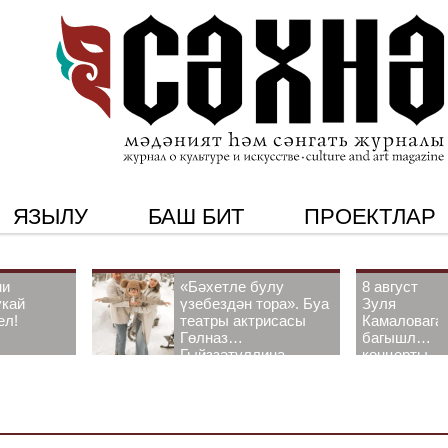
ЯЗЫЛУ
БАШ БИТ
ПРОЕКТЛАР
ни
«Бәхетле булу
8 август
укай
үзебездән тора». Буа
Зуля
ел!
театры актрисасы
Камаловага
Гөлназ
багышлау
Гыйззәтуллина-
концерты
Гатауллина белән
узачак
әңгәмә