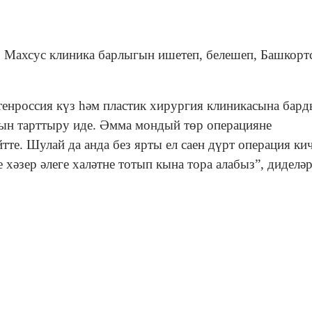
. Махсус клиника барлыгын ишетеп, белешеп, Башкорт
енроссия күз һәм пластик хирургия клиникасына бард
рын тарттыру иде. Әмма мондый төр операцияне
тте. Шулай да анда без ярты ел саен дүрт операция ки
хәзер әлеге халәтне тотып кына тора алабыз”, диделәр