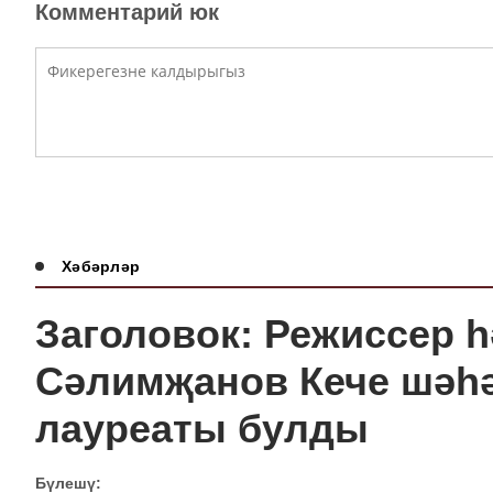
Комментарий юк
Хәбәрләр
Заголовок: Режиссер 
Сәлимҗанов Кече шәһ
лауреаты булды
Бүлешү: