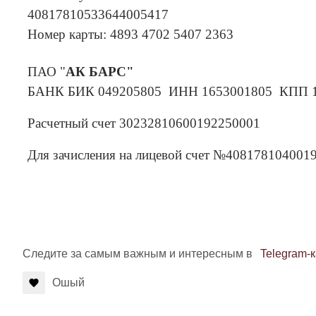
40817810533644005417
Номер карты: 4893 4702 5407 2363
ПАО "
АК БАРС"
БАНК БИК 049205805 ИНН 1653001805 КПП 16
Расчетный счет 30232810600192250001
Для зачисления на лицевой счет №408178104001
Следите за самым важным и интересным в
Telegram-
Ошый