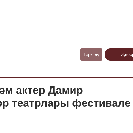
Теркәлү
Җибә
һәм актер Дамир
әр театрлары фестивале