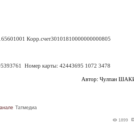
5601001 Корр.счет30101810000000000805
95393761 Номер карты: 42443695 1072 3478
Автор: Чулпан ША
канале
Татмедиа
1899