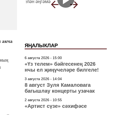
м акча
ЯҢАЛЫКЛАР
6 августа 2026 - 15:00
уның
«Үз телем» бәйгесенең 2026
ы
нчы ел җиңүчеләре билгеле!
3 августа 2026 - 14:04
8 август Зуля Камаловага
багышлау концерты узачак
2 августа 2026 - 10:55
«Артист сүзе» сәхифәсе