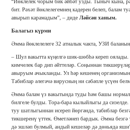
“Йөклелек чорым бик әйбәт узды. Тыныч кына, рә
бит. Рәхәт йөклелегемнең кадерен белеп, балам ту
авырып карамадым”, – диде
Ләйсән ханым.
Балагыз күрми
Әмма йөклелелеге 32 атналык чакта, УЗИ баланы
– Шул вакытта күңелгә шик-шөбһә кереп оялады.
кимчелек бар дип әйттеләр. Соңыннан тикшерүләр 
авыруым ачыкланды. Ул һәр кешенең организмынд
Табиблар әлегәчә вирусның ни сәбәпле үсүен бел
Әмма балам үз вакытында туды һәм башы нормаль
билгеле булды. Тора-бара кылыйлыгы да сизелде.
туу шатлыгыннан исереп йөргәндә, табиблар безг
тикшеренү үттек. Өметләнеп бардык. Әмма безгә 
дә эшләп булмый, андый кешеләр дә дөньяда яши”,