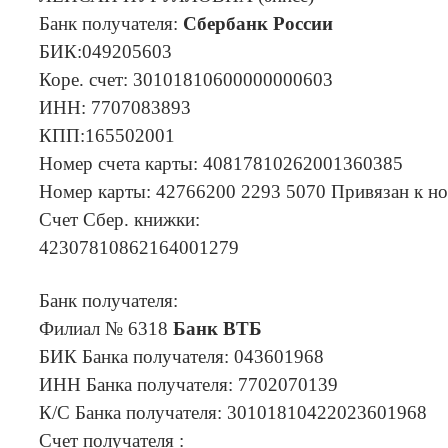
Банк получателя:
Сбербанк России
БИК:049205603
Коре. счет: 30101810600000000603
ИНН: 7707083893
КПП:165502001
Номер счета карты: 40817810262001360385
Номер карты: 42766200 2293 5070 Привязан к н
Счет Сбер. книжки:
42307810862164001279
Банк получателя:
Филиал № 6318
Банк ВТБ
БИК Банка получателя: 043601968
ИНН Банка получателя: 7702070139
К/С Банка получателя: 30101810422023601968
Счет получателя :