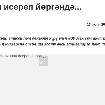
исереп йөргәндә...
13 июня 20
ын, әтисен һәм дөньяны күрү өчен 800 мең сум акча к
 күзләренә операция ясату өчен Галиевларга нәкъ ш.