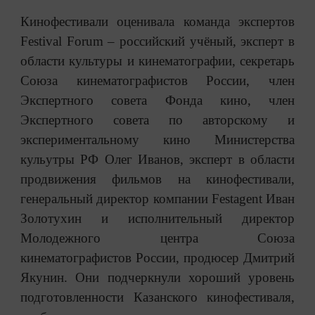
Кинофестивали оценивала команда экспертов
Festival Forum ‒ российский учёный, эксперт в
области культуры и кинематографии, секретарь
Союза кинематографистов России, член
Экспертного совета Фонда кино, член
Экспертного совета по авторскому и
экспериментальному кино Министерства
кульутры РФ Олег Иванов, эксперт в области
продвижения фильмов на кинофестивали,
генеральный директор компании Festagent Иван
Золотухин и исполнительный директор
Молодежного центра Союза
кинематографистов России, продюсер Дмитрий
Якунин. Они подчеркнули хороший уровень
подготовленности Казанского кинофестиваля,