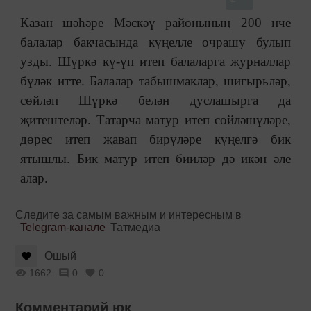
Казан шәһәре Мәскәү районының 200 нче
балалар бакчасында күңелле очрашу булып
узды. Шүркә кү-үп итеп балаларга журналлар
бүләк итте. Балалар табышмаклар, шигырьләр,
сөйләп Шүркә белән дуслашырга да
җитештеләр. Татарча матур итеп сөйләшүләре,
дөрес итеп җавап бирүләре күңелгә бик
ятышлы. Бик матур итеп бииләр дә икән әле
алар.
Следите за самым важным и интересным в
Telegram-канале
Татмедиа
Ошый
1662
0
0
Комментарий юк