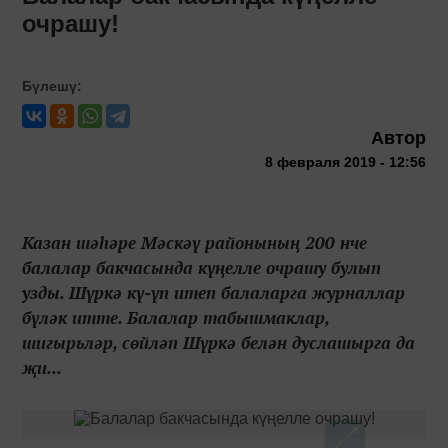
очрашу!
Бүлешү:
Автор
8 февраля 2019 - 12:56
Казан шәһәре Мәскәү районының 200 нче
балалар бакчасында күңелле очрашу булып
узды. Шүркә кү-үп итеп балаларга журналлар
бүләк итте. Балалар табышмаклар,
шигырьләр, сөйләп Шүркә белән дуслашырга да
җи...