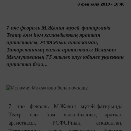
8 февраля 2019 - 10:40
7 нче февраль М.Җәлил музей-фатирында
Театр елы һәм халкыбызның яраткан
артисткасы, РСФСРның атказанган,
Татарстанның халык артисткасы Исламия
Мәхмүтованың 75 яшьлек олуг юбилее уңаеннан
артистка белә...
7 нче февраль М.Җәлил музей-фатирында
Театр елы һәм халкыбызның яраткан
артисткасы, РСФСРның атказанган,
Татарстанның халык артисткасы Исламия