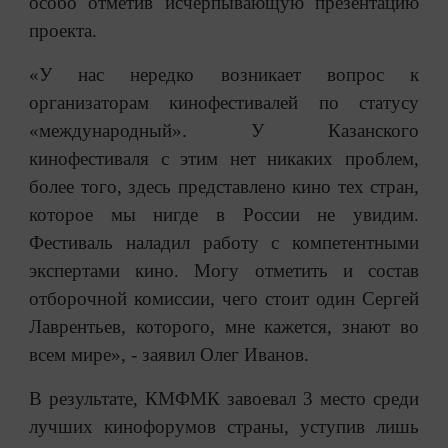
особо отметив исчерпывающую презентацию
проекта.
«У нас нередко возникает вопрос к
организаторам кинофестивалей по статусу
«международный». У Казанского
кинофестиваля с этим нет никаких проблем,
более того, здесь представлено кино тех стран,
которое мы нигде в России не увидим.
Фестиваль наладил работу с компетентными
экспертами кино. Могу отметить и состав
отборочной комиссии, чего стоит один Сергей
Лаврентьев, которого, мне кажется, знают во
всем мире», - заявил Олег Иванов.
В результате, КМФМК завоевал 3 место среди
лучших кинофорумов страны, уступив лишь