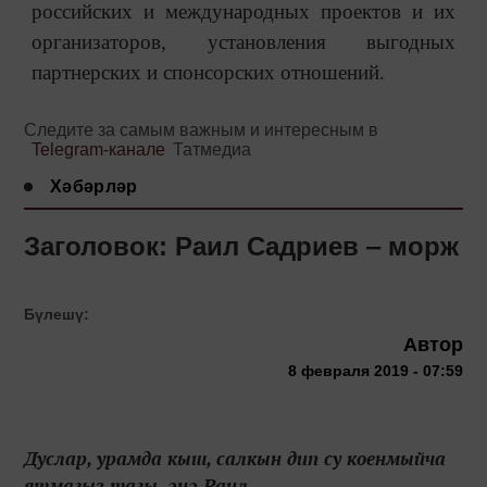
российских и международных проектов и их
организаторов, установления выгодных
партнерских и спонсорских отношений.
Следите за самым важным и интересным в
Telegram-канале
Татмедиа
Хәбәрләр
Заголовок: Раил Садриев ‒ морж
Бүлешү:
Автор
8 февраля 2019 - 07:59
Дуслар, урамда кыш, салкын дип су коенмыйча
ятмагыз тагы, әнә Раил