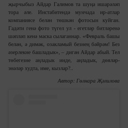
җырчыбыз Айдар Галимов та шуңа ишарәләп
тора әле. Инстабитендә мунчада ир-атлар
компаниясе белән төшкән фотосын куйган.
Гадәти генә фото түгел ул - егетләр битләренә
шәпләп кенә маска сылаганнар. «Февраль башы
белән, ә димәк, озакламый безнең бәйрәм! Без
әзерлекне башладык», ‒ дигән Айдар абый. Тел
төбегезне аңладык инде, аңладык, дөяләр-
энәләр худта, име, кызлар?..
Автор:
Гөлнара Җәлилова