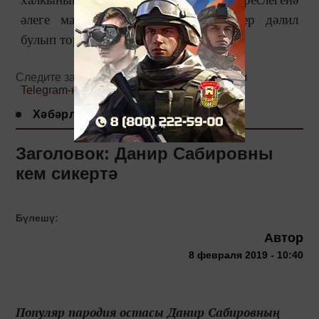
әлеге матур очрашуыбыз тагын бер дәлил
булып тора.
Следите за самым важным и интересным в
Telegram-канале
Татмедиа
Хәбәрләр
Заголовок: Данир Сабировны
кем сикертә
Бүлешү:
Автор
8 февраля 2019 - 10:40
Популяр пародия остасы Данир Сабировның