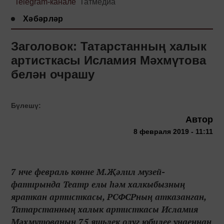
Telegram-канале
Татмедиа
Хәбәрләр
Заголовок: Татарстанның халык
артисткасы Исламия Мәхмүтова
белән очрашу
Бүлешү:
Автор
8 февраля 2019 - 11:11
7 нче февраль көнне М.Җәлил музей-
фатирында Театр елы һәм халкыбызның
яраткан артисткасы, РСФСРның атказанган,
Татарстанның халык артисткасы Исламия
Мәхмүтованың 75 яшьлек олуг юбилее уңаеннан