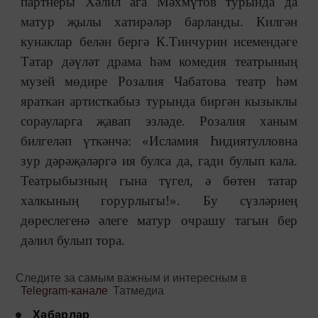
партнеры Хәлил ага Мәхмүтов турында да
матур җылы хатирәләр барланды. Килгән
кунаклар белән бергә К.Тинчурин исемендәге
Татар дәүләт драма һәм комедия театрының
музей мөдире Розалия Чабатова театр һәм
яраткан артисткабыз турында биргән кызыклы
сорауларга җавап эзләде. Розалия ханым
билгеләп үткәнчә: «Исламия Һидиятулловна
зур дәрәҗәләргә ия булса да, гади булып кала.
Театрыбызның гына түгел, ә бөтен татар
халкының горурлыгы!». Бу сүзләрнең
дөреслегенә әлеге матур очрашу тагын бер
дәлил булып тора.
Следите за самым важным и интересным в
Telegram-канале
Татмедиа
Хәбәрләр