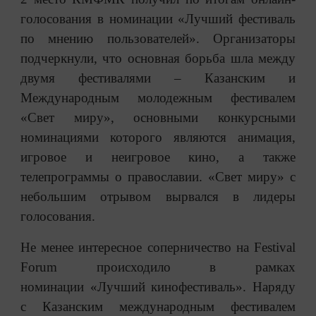
голосования в номинации «Лучший фестиваль
по мнению пользователей». Организаторы
подчеркнули, что основная борьба шла между
двумя фестивалями – Казанским и
Международным молодежным фестивалем
«Свет миру», основными конкурсными
номинациями которого являются анимация,
игровое и неигровое кино, а также
телепрограммы о православии. «Свет миру» с
небольшим отрывом вырвался в лидеры
голосования.
Не менее интересное соперничество на Festival
Forum происходило в рамках
номинации «Лучший кинофестиваль». Наряду
с Казанским международным фестивалем