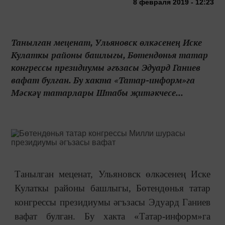
8 февраля 2019 - 12:23
Танылган меценат, Ульяновск өлкәсенең Иске
Кулаткы районы башлыгы, Бөтендөнья татар
конгрессы президиумы әгъзасы Эдуард Ганиев
вафат булган. Бу хакта «Татар-информ»га
Мәскәү татарлары Штабы җитәкчесе...
Танылган меценат, Ульяновск өлкәсенең Иске
Кулаткы районы башлыгы, Бөтендөнья татар
конгрессы президиумы әгъзасы Эдуард Ганиев
вафат булган. Бу хакта «Татар-информ»га