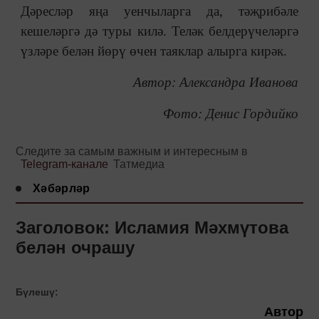
Дәресләр яңа уенчыларга да, тәҗрибәле
кешеләргә дә туры килә. Теләк белдерүчеләргә
үзләре белән йөрү өчен таяклар алырга кирәк.
Автор: Александра Иванова
Фото: Денис Гордийко
Следите за самым важным и интересным в
Telegram-канале
Татмедиа
Хәбәрләр
Заголовок: Исламия Мәхмүтова
белән очрашу
Бүлешү:
Автор