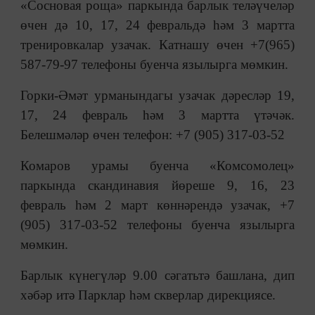
«Сосновая роща» паркында барлык теләүчеләр
өчен дә 10, 17, 24 февральдә һәм 3 мартта
тренировкалар узачак. Катнашу өчен +7(965)
587-79-97 телефоны буенча язылырга мөмкин.
Горки-Әмәт урманындагы узачак дәресләр 19,
17, 24 февраль һәм 3 мартта үтәчәк.
Белешмәләр өчен телефон: +7 (905) 317-03-52
Комаров урамы буенча «Комсомолец»
паркында скандинавия йөреше 9, 16, 23
февраль һәм 2 март көннәрендә узачак, +7
(905) 317-03-52 телефоны буенча язылырга
мөмкин.
Барлык күнегүләр 9.00 сәгатьтә башлана, дип
хәбәр итә Парклар һәм скверлар дирекциясе.