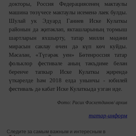
докторы, Россия Федерациясенең мактаулы
машина төзүчесе мактаулы исеменә лаек булды.
Шулай ук Эдуард Ганиев Иске Кулаткы
районын да җитәкләп, якташларының тормыш
шартларын яхшырту, татар милли мәдәни
мирасын саклау өчен дә күп көч куйды.
Мәсәлән, «Түгәрәк уен» Бөтенроссия татар
фольклор фестивале аның тәкъдиме белән
беренче тапкыр Иске Кулаткы җирендә
үткәрелде һәм 2018 елда унынчы - юбилей
фестиваль дә кабат Иске Кулаткыда узган иде.
Фото: Расих Фәсхетдинов/ архив
татар-информ
Следите за самым важным и интересным в