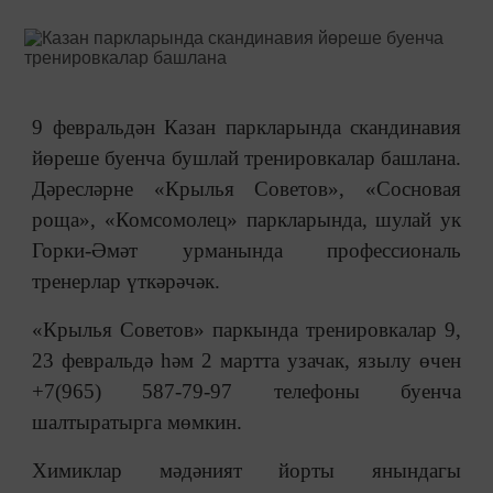
9 февральдән Казан паркларында скандинавия
йөреше буенча бушлай тренировкалар башлана.
Дәресләрне «Крылья Советов», «Сосновая
роща», «Комсомолец» паркларында, шулай ук
Горки-Әмәт урманында профессиональ
тренерлар үткәрәчәк.
«Крылья Советов» паркында тренировкалар 9,
23 февральдә һәм 2 мартта узачак, язылу өчен
+7(965) 587-79-97 телефоны буенча
шалтыратырга мөмкин.
Химиклар мәдәният йорты янындагы