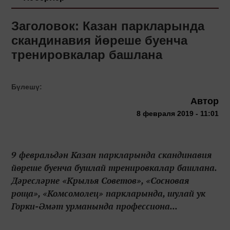
Заголовок: Казан паркларында
скандинавия йөреше буенча
тренировкалар башлана
Бүлешү:
Автор
8 февраля 2019 - 11:01
9 февральдән Казан паркларында скандинавия
йөреше буенча бушлай тренировкалар башлана.
Дәресләрне «Крылья Советов», «Сосновая
роща», «Комсомолец» паркларында, шулай ук
Горки-Әмәт урманында профессиона...