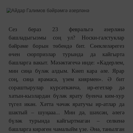
Сез бераз 23 февральгә әзерләнә
башладыгызмы соң ул? Носки-галстуклар
бәйрәме борын төбендә бит. Сөеклеләрегез
өчен сюрпризлар турында да кайгырта
башларга вакыт. Мәзәктәгечә инде: «Кадерлем,
мин сиңа бүләк алдым. Киеп кара әле. Ярар
соң, сиңа ярамаса, үзем киярмен». Ә бит
сораштырулар күрсәткәнчә, ир-егетләр дә
хатын-кызлардан бүләк ярату буенча ким-хур
түгел икән. Хәтта чәчәк яратучы ир-атлар да
шактый ‒ шуңааа... Мин дә, шәхсән, әлегә
бүләк турында кайгыртмаган ‒ селкенә
башларга кирәген чамалыйм үзе. Әнә, танылган