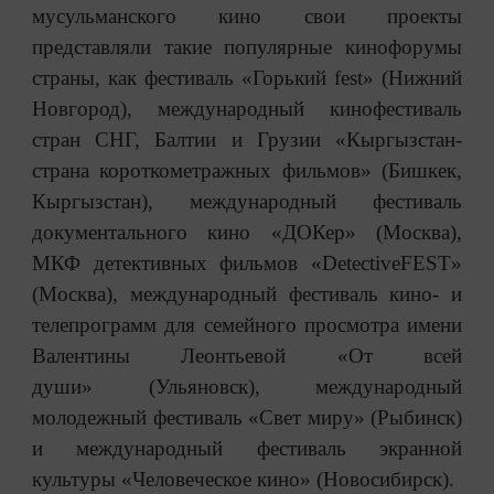
мусульманского кино свои проекты
представляли такие популярные кинофорумы
страны, как фестиваль «Горький fest» (Нижний
Новгород), международный кинофестиваль
стран СНГ, Балтии и Грузии «Кыргызстан-
страна короткометражных фильмов» (Бишкек,
Кыргызстан), международный фестиваль
документального кино «ДОКер» (Москва),
МКФ детективных фильмов «DetectiveFEST»
(Москва), международный фестиваль кино- и
телепрограмм для семейного просмотра имени
Валентины Леонтьевой «От всей
души» (Ульяновск), международный
молодежный фестиваль «Свет миру» (Рыбинск)
и международный фестиваль экранной
культуры «Человеческое кино» (Новосибирск).