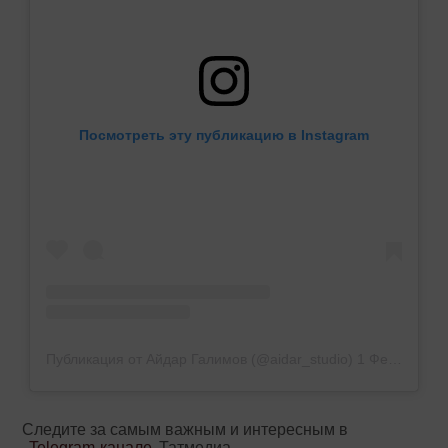
Посмотреть эту публикацию в Instagram
Публикация от Айдар Галимов (@aidar_studio)
1 Фев 2019 в 10:02 PST
Следите за самым важным и интересным в
Telegram-канале
Татмедиа