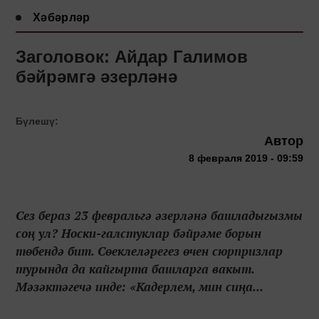
Хәбәрләр
Заголовок: Айдар Галимов
бәйрәмгә әзерләнә
Бүлешү:
Автор
8 февраля 2019 - 09:59
Сез бераз 23 февральгә әзерләнә башладыгызмы
соң ул? Носки-галстуклар бәйрәме борын
төбендә бит. Сөеклеләрегез өчен сюрпризлар
турында да кайгырта башларга вакыт.
Мәзәктәгечә инде: «Кадерлем, мин сиңа...