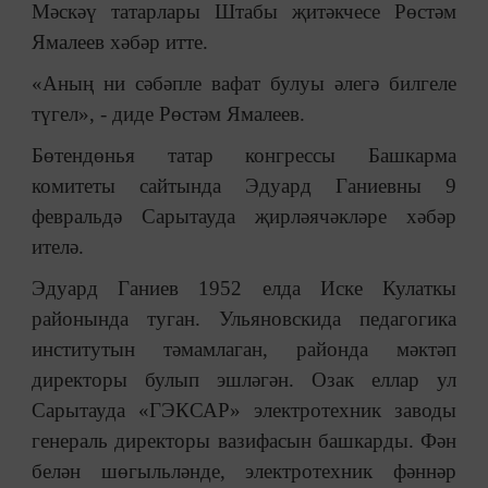
Мәскәү татарлары Штабы җитәкчесе Рөстәм
Ямалеев хәбәр итте.
«Аның ни сәбәпле вафат булуы әлегә билгеле
түгел», - диде Рөстәм Ямалеев.
Бөтендөнья татар конгрессы Башкарма
комитеты сайтында Эдуард Ганиевны 9
февральдә Сарытауда җирләячәкләре хәбәр
ителә.
Эдуард Ганиев 1952 елда Иске Кулаткы
районында туган. Ульяновскида педагогика
институтын тәмамлаган, районда мәктәп
директоры булып эшләгән. Озак еллар ул
Сарытауда «ГЭКСАР» электротехник заводы
генераль директоры вазифасын башкарды. Фән
белән шөгыльләнде, электротехник фәннәр