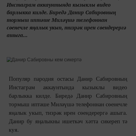
Инстаграм аккаунтында кызыклы видео
барлыкка килде. Биредә Данир Сабировның
тормыш иптәше Миләүшә телефоннан
сөенечле яңалык укып, тизрәк ирен сөендерергә
ашыга...
Популяр пародия остасы Данир Сабировның
Инстаграм аккаунтында кызыклы видео
барлыкка килде. Биредә Данир Сабировның
тормыш иптәше Миләүшә телефоннан сөенечле
яңалык укып, тизрәк ирен сөендерергә ашыга.
Данир бу яңалыкны ишеткәч хәтта сикереп тә
куя.