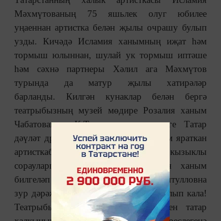
Мәхмүтованың 75 яшьлек олуг юбилее
уңаеннан артистка белән җылы очрашу булып
узды. Кичәдә Исламия ханымның иҗат һәм
тормыш юлыннан, шулай ук тормыш иптәше
һәм сәхнә партнеры Хәлил ага Мәхмүтов
турында да матур җылы хатирәләр
барланды. Килгән кунаклар белән бергә
театрыбызның музей мөдире Розалия ханым
Чабатованың К.Тинчурин исемендәге Татар
дәүләт драма һәм комедия театры һәм яраткан
артисткабыз турында биргән кызыклы
сорауларга җавап эзләдек. Розалия ханым
билгеләп үткәнчә: «Исламия Һидиятулловна
зур дәрәҗәләргә ия булса да, гади булып кала!
Театрыбызның гына түгел, ә бөтен татар
халкының горурлыгы!!!». Моның дөреслегенә