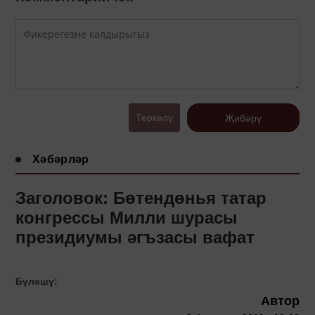
Теркәлү
Җибәрү
Хәбәрләр
Заголовок: Бөтендөнья татар
конгрессы Милли шурасы
президиумы әгъзасы вафат
Бүлешү:
Автор