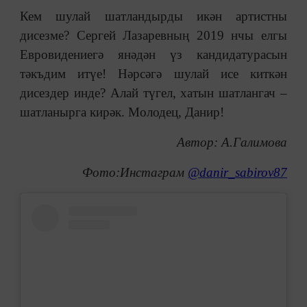
Кем шулай шатландырды икән артистны
дисезме? Сергей Лазаревның 2019 нчы елгы
Евровидениегә янәдән үз кандидатурасын
тәкъдим итүе! Нәрсәгә шулай исе киткән
дисездер инде? Алай түгел, хатын шатлангач –
шатланырга кирәк. Молодец, Данир!
Автор: А.Галимова
Фото:Инстаграм
@danir_sabirov87