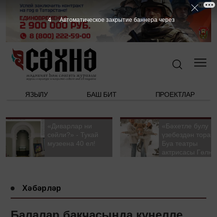
3
Автоматическое закрытие баннера через
ЯЗЫЛУ
БАШ БИТ
ПРОЕКТЛАР
«Диварлар ни
«Бәхетле булу
сөйли?» - Тукай
үзебездән тора».
музеена 40 ел!
Буа театры
актрисасы Гөлна
Гыйззәтуллина-
Гатауллина белә
әңгәмә
Хәбәрләр
Балалар бакчасында күңелле