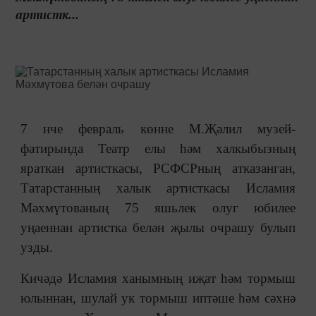
артистк...
7 нче февраль көнне М.Җәлил музей-
фатирында Театр елы һәм халкыбызның
яраткан артисткасы, РСФСРның атказанган,
Татарстанның халык артисткасы Исламия
Мәхмүтованың 75 яшьлек олуг юбилее
уңаеннан артистка белән җылы очрашу булып
узды.
Кичәдә Исламия ханымның иҗат һәм тормыш
юлыннан, шулай ук тормыш иптәше һәм сәхнә