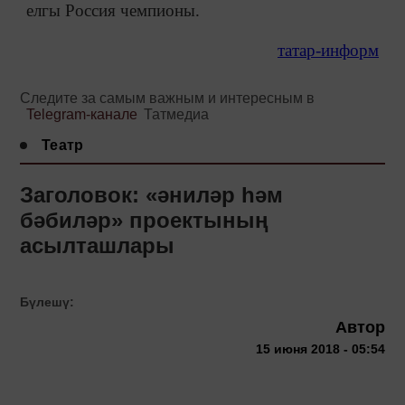
елгы Россия чемпионы.
татар-информ
Следите за самым важным и интересным в
Telegram-канале
Татмедиа
Театр
Заголовок: «әниләр һәм
бәбиләр» проектының
асылташлары
Бүлешү:
Автор
15 июня 2018 - 05:54