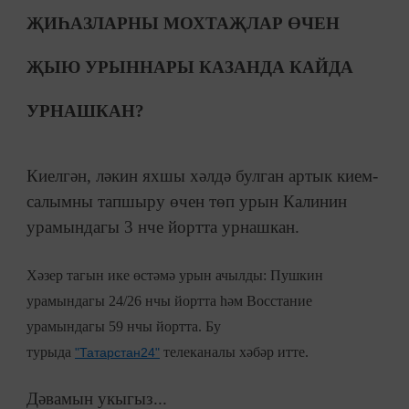
ҖИҺАЗЛАРНЫ МОХТАҖЛАР ӨЧЕН
ҖЫЮ УРЫННАРЫ КАЗАНДА КАЙДА
УРНАШКАН?
Киелгән, ләкин яхшы хәлдә булган артык кием-
салымны тапшыру өчен төп урын Калинин
урамындагы 3 нче йортта урнашкан.
Хәзер тагын ике өстәмә урын ачылды: Пушкин
урамындагы 24/26 нчы йортта һәм Восстание
урамындагы 59 нчы йортта. Бу
турыда
телеканалы хәбәр итте.
"Татарстан24"
Дәвамын укыгыз...