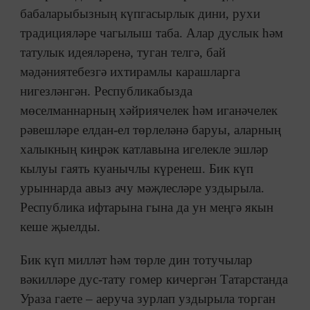
бабаларыбызның күпгасырлык дини, рухи
традицияләре чагылыш таба. Алар дуслык һәм
татулык идеяләренә, туган телгә, бай
мәдәниятебезгә ихтирамлы карашларга
нигезләнгән. Республикабызда
мөселманнарның хәйриячелек һәм иганәчелек
рәвешләре елдан-ел төрлеләнә баруы, аларның
халыкның киңрәк катлавына игелекле эшләр
кылуы гаять куанычлы күренеш. Бик күп
урыннарда авыз ачу мәҗлесләре уздырыла.
Республика ифтарына гына да ун меңгә якын
кеше җыелды.
Бик күп милләт һәм төрле дин тотучылар
вәкилләре дус-тату гомер кичергән Татарстанда
Ураза гаете – аеруча зурлап уздырыла торган