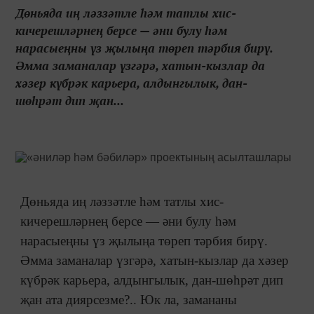
Дөньяда иң ләззәтле һәм татлы хис-
кичерешләрнең берсе — әни булу һәм
нарасыеңны үз җылыңа төреп тәрбия бирү.
Әмма заманалар үзгәрә, хатын-кызлар да
хәзер күбрәк карьера, алдынгылык, дан-
шөһрәт дип җан...
Дөньяда иң ләззәтле һәм татлы хис-
кичерешләрнең берсе — әни булу һәм
нарасыеңны үз җылыңа төреп тәрбия бирү.
Әмма заманалар үзгәрә, хатын-кызлар да хәзер
күбрәк карьера, алдынгылык, дан-шөһрәт дип
җан ата диярсезме?.. Юк ла, замананы