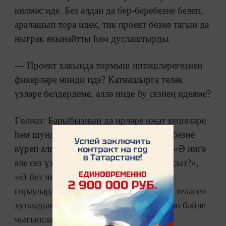
килмәс иде. Без алдан да бер-беребезне белеп,
аралашып тора идек, тик проект безне тагын да
ныграк якынайтты һәм дуслаштырды.
— Проект хакында тормыш иптәшләрегезнең
фикерләре нинди иде? Катнашырга теләк
үзләре белдердеме, әллә инде бу сезнең идеяме?
Гөлназ: Барыбызның да ирләре иҗат кешеләре
һәм шундый проект белән янып йөрүебезне
күреп алгач, алар уйлана башладылар. «Ә нигә
әле сез үзегез генә оештырырга уйлыйсыз?»,
«Ә без чыгыш ясамыйбызмы?» кебек
сораулардан соң, без, әлбәттә, аларның теләген
хупладык, программага
ирләребез белән бәйле
чыгышлар да кертеп җибәрдек.