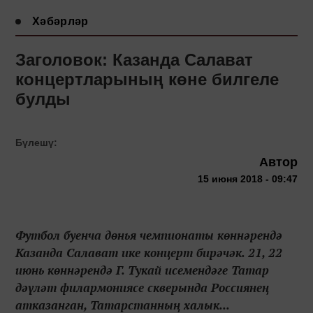
Хәбәрләр
Заголовок: Казанда Салават
концертларының көне билгеле
булды
Бүлешү:
Автор
15 июня 2018 - 09:47
Футбол буенча дөнья чемпионаты көннәрендә
Казанда Салават ике концерт бирәчәк. 21, 22
июнь көннәрендә Г. Тукай исемендәге Татар
дәүләт филармониясе скверында Россиянең
атказанган, Татарстанның халык...