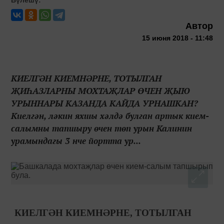
Автор
15 июня 2018 - 11:48
КИЕЛГӘН КИЕМНӘРНЕ, ТОТЫЛГАН
ҖИҺАЗЛАРНЫ МОХТАҖЛАР ӨЧЕН ҖЫЮ
УРЫННАРЫ КАЗАНДА КАЙДА УРНАШКАН?
Киелгән, ләкин яхшы хәлдә булган артык кием-
салымны тапшыру өчен төп урын Калинин
урамындагы 3 нче йортта ур...
КИЕЛГӘН КИЕМНӘРНЕ, ТОТЫЛГАН