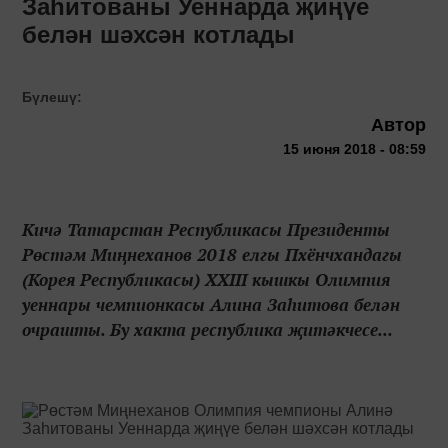
Заһитованы Уеннарда җиңүе
белән шәхсән котлады
Бүлешү:
Автор
15 июня 2018 - 08:59
Кичә Татарстан Республикасы Президенты
Рөстәм Миңнеханов 2018 елгы Пхёнчхандагы
(Корея Республикасы) XXIII кышкы Олимпия
уеннары чемпионкасы Алина Заһитова белән
очрашты. Бу хакта республика җитәкчесе...