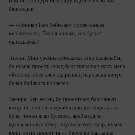
Һәм без концерт оештыру идеясе белән яна
башладык.
— «Әниләр һәм бәбиләр» проектының
юлбашчысы, Лилия ханым, сез булып
чыгасызмы?
Лилия: Мин үземне юлбашчы итеп санамыйм,
бу күмәк проект, аның башлангычын нәкъ менә
«Бәби көтәбез әле» җырының барлыкка килүе
белән бәйләргә кирәктер.
Зәмирә: Бер яктан, бу проектның башланып
китүе безнең балаларыбыздан дип карасак та
була, чөнки алар булмаса, арабыздагы
җылы мөнәсәбәтләр, шушы матур җыр, күмәк
клип, әлеге проект та — берсе дә барлыкка