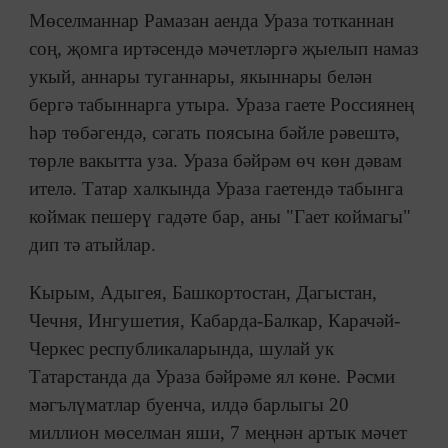
Мөселманнар Рамазан аенда Ураза тотканнан
соң, җомга иртәсендә мәчетләргә җыелып намаз
укый, аннары туганнары, якыннары белән
бергә табыннарга утыра. Ураза гаете Россиянең
һәр төбәгендә, сәгать поясына бәйле рәвештә,
төрле вакытта уза. Ураза бәйрәм өч көн дәвам
ителә. Татар халкында Ураза гаетендә табынга
коймак пешерү гадәте бар, аны "Гает коймагы"
дип тә атыйлар.
Кырым, Адыгея, Башкортостан, Дагыстан,
Чечня, Ингушетия, Кабарда-Балкар, Карачәй-
Черкес республикаларында, шулай ук
Татарстанда да Ураза бәйрәме ял көне. Рәсми
мәгълүматлар буенча, илдә барлыгы 20
миллион мөселман яши, 7 меңнән артык мәчет