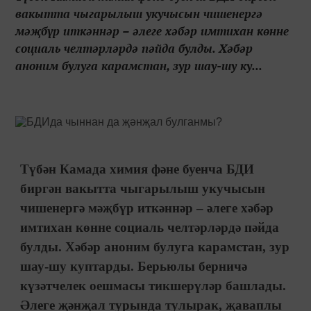
вакытта чыгарылыш укучысын чишенергә
мәҗбүр иткәннәр – әлеге хәбәр имтихан көнне
социаль челтәрләрдә пәйда булды. Хәбәр
аноним булуга карамстан, зур шау-шу ку...
Түбән Камада химия фәне буенча БДИ
биргән вакытта чыгарылыш укучысын
чишенергә мәҗбүр иткәннәр – әлеге хәбәр
имтихан көнне социаль челтәрләрдә пәйда
булды. Хәбәр аноним булуга карамстан, зур
шау-шу куптарды. Берьюлы берничә
күзәтчелек оешмасы тикшерүләр башлады.
Әлеге җәнҗал турында тулырак, җаваплы