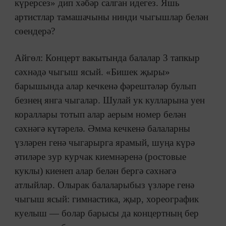
күрерсез» дип хәбәр салган идегез. Яшь
артистлар тамашачыны нинди чыгышлар белән
сөендерә?
Айгөл: Концерт вакытында балалар 3 тапкыр
сәхнәдә чыгыш ясый. «Бишек җыры»
барышында алар кечкенә фәрештәләр булып
безнең янга чыгалар. Шулай ук кулларына уен
кораллары тотып алар аерым номер белән
сәхнәгә күтәрелә. Әмма кечкенә балаларны
үзләрен генә чыгарырга ярамый, шуңа күрә
әтиләре зур курчак киемнәренә (ростовые
куклы) киенеп алар белән бергә сәхнәгә
атлыйлар. Олырак балаларыбыз үзләре генә
чыгыш ясый: гимнастика, җыр, хореографик
куелыш — болар барысы да концертның бер