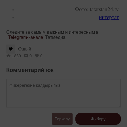
Фото: tatarstan24.tv
интертат
Следите за самым важным и интересным в
Telegram-канале
Татмедиа
Ошый
1869
0
0
Комментарий юк
Теркәлү
Җибәрү