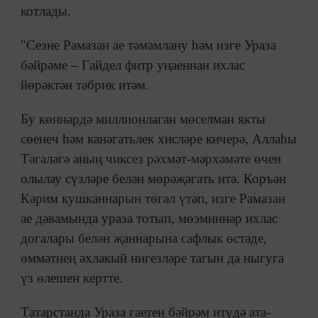
котлады.
"Сезне Рамазан ае тәмамлану һәм изге Ураза
бәйрәме – Гайдел фитр уңаеннан ихлас
йөрәктән тәбрик итәм.
Бу көннәрдә миллионлаган мөселман якты
сөенеч һәм канәгатьлек хисләре кичерә, Аллаһы
Тәгаләгә аның чиксез рәхмәт-мәрхәмәте өчен
олылау сүзләре белән мөрәҗәгать итә. Коръән
Кәрим кушканнарын төгәл үтәп, изге Рамазан
ае дәвамында ураза тотып, мөэминнәр ихлас
догалары белән җаннарына сафлык өстәде,
өммәтнең әхлакый нигезләре тагын да ныгуга
үз өлешен кертте.
Татарстанда Ураза гаетен бәйрәм итүдә ата-