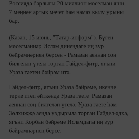
Россиядә барлыгы 20 миллион мөселман яши,
7 меңнән артык мәчет һәм намаз кылу урыны
бар.
(Казан, 15 июнь, "Татар-информ"). Бүген
мөселманнар Ислам динендәге иң зур
бәйрәмнәрнең берсен - Рамазан аеннан соң
билгеләп үтелә торган Гайдел-фитр, ягъни
Ураза гаетен бәйрәм итә.
Гайдел-фитр, ягъни Ураза бәйрәме, икенче
төрле итеп әйткәндә Ураза гаете Рамазан
аеннан соң билгеләп үтелә. Ураза гаете һәм
Зөлхиҗҗә аенда уздырыла торган Гайдел-әдха,
ягъни Корбан бәйрәме Исламдагы иң зур
бәйрәмнәрнең берсе.