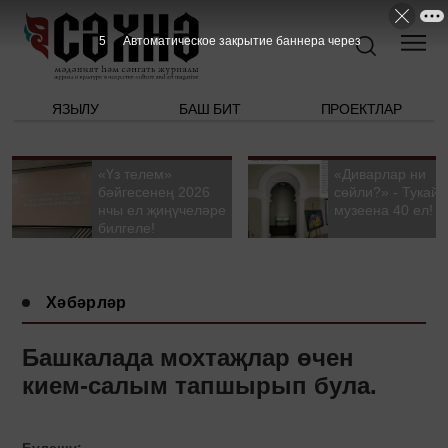
4
Автоматическое закрытие баннера через
ЯЗЫЛУ
БАШ БИТ
ПРОЕКТЛАР
«Үз телем»
«Диварлар ни
бәйгесенең 2026
сөйли?» - Тукай
нчы ел җиңүчеләре
музеена 40 ел!
билгеле!
Хәбәрләр
Башкалада мохтаҗлар өчен
кием-салым тапшырып була.
Бүлешү: