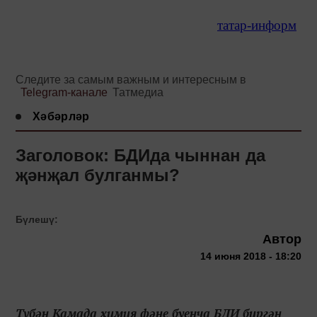
татар-информ
Следите за самым важным и интересным в
Telegram-канале
Татмедиа
Хәбәрләр
Заголовок: БДИда чыннан да
җәнҗал булганмы?
Бүлешү:
Автор
14 июня 2018 - 18:20
Түбән Камада химия фәне буенча БДИ биргән