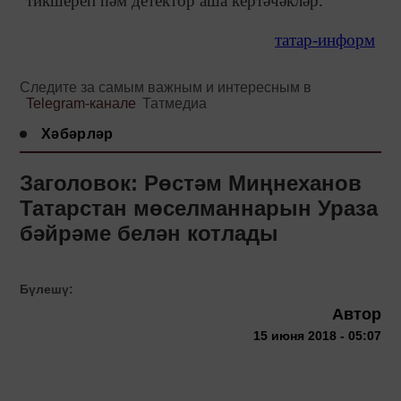
тикшереп һәм детектор аша кертәчәкләр.
татар-информ
Следите за самым важным и интересным в
Telegram-канале
Татмедиа
Хәбәрләр
Заголовок: Рөстәм Миңнеханов
Татарстан мөселманнарын Ураза
бәйрәме белән котлады
Бүлешү:
Автор
15 июня 2018 - 05:07