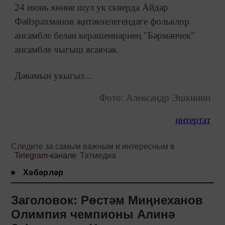
24 июнь көнне шул ук скверда Айдар
Фәйзрахманов җитәкчелегендәге фольклор
ансамбле белән керәшеннәрнең "Бәрмәнчек"
ансамбле чыгыш ясаячак.
Дәвамын укыгыз...
Фото: Александр Эшкинин
интертат
Следите за самым важным и интересным в
Telegram-канале
Татмедиа
Хәбәрләр
Заголовок: Рөстәм Миңнеханов
Олимпия чемпионы Алинә