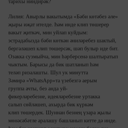
тарихы ниндирәк?
Лилия: Авырлы вакытымда «Бәби көтәбез әле»
җыры иҗат ителде. Һәм инде клип төшерер
вакыт җиткәч, мин уйлап куйдым:
эстрадабызда бәби көткән әниләребез шактый,
бергәләшеп клип төшерсәк, шәп булыр иде бит.
Озакка сузмыйча, мин һәрберсенә шалтыратып
чыктым. Барысы да бик шатланып һәм
теләп ризалашты. Шул ук минутта
Зәмирә «WhatsApp»та үзебезгә аерым
группа ачты, без анда уй-
фикерләребезне, идеяләребезне уртакка
салып сөйләшеп, ахырда бик күркәм
клип төшердек. Шуннан безнең үзара җылы
мөнәсәбәтле аралашу башланып китте дә инде.