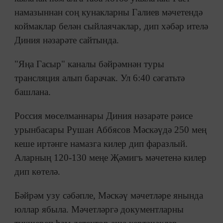
намазыннан соң кунакларны Галиев мәчетендә
коймаклар белән сыйлаячаклар, дип хәбәр ителә
Диния нәзарәте сайтында.
"Яңа Гасыр" каналы бәйрәмнән туры
трансляция алып барачак. Ул 6:40 сәгатьтә
башлана.
Россия мөселманнары Диния нәзарәте рәисе
урынбасары Рушан Аббясов Мәскәүдә 250 мең
кеше иртәнге намазга килер дип фаразлый.
Аларның 120-130 меңе Җәмигъ мәчетенә килер
дип көтелә.
Бәйрәм узу сәбәпле, Мәскәү мәчетләре янында
юллар ябыла. Мәчетләргә документларны