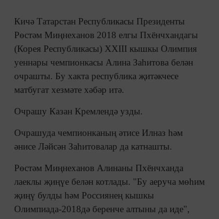
Кичә Татарстан Республикасы Президенты
Рөстәм Миңнеханов 2018 елгы Пхёнчхандагы
(Корея Республикасы) XXIII кышкы Олимпия
уеннары чемпионкасы Алина Заһитова белән
очрашты. Бу хакта республика җитәкчесе
матбугат хезмәте хәбәр итә.
Очрашу Казан Кремлендә узды.
Очрашуда чемпионканың әтисе Илназ һәм
әнисе Ләйсән Заһитовалар да катнашты.
Рөстәм Миңнеханов Алинаны Пхёнчханда
лаеклы җиңүе белән котлады. "Бу аеруча мөһим
җиңү булды һәм Россиянең кышкы
Олимпиада-2018дә беренче алтыны да иде",