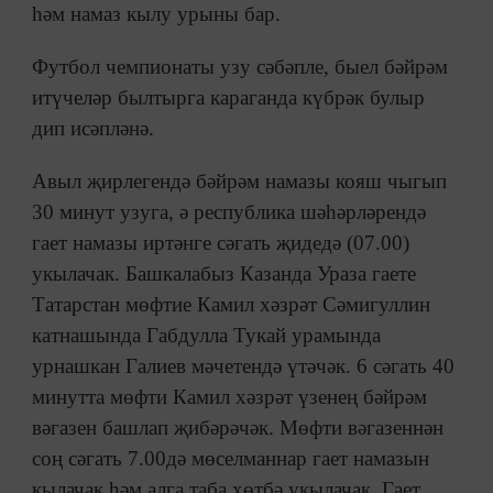
һәм намаз кылу урыны бар.
Футбол чемпионаты узу сәбәпле, быел бәйрәм
итүчеләр былтырга караганда күбрәк булыр
дип исәпләнә.
Авыл җирлегендә бәйрәм намазы кояш чыгып
30 минут узуга, ә республика шәһәрләрендә
гает намазы иртәнге сәгать җидедә (07.00)
укылачак. Башкалабыз Казанда Ураза гаете
Татарстан мөфтие Камил хәзрәт Сәмигуллин
катнашында Габдулла Тукай урамында
урнашкан Галиев мәчетендә үтәчәк. 6 сәгать 40
минутта мөфти Камил хәзрәт үзенең бәйрәм
вәгазен башлап җибәрәчәк. Мөфти вәгазеннән
соң сәгать 7.00дә мөселманнар гает намазын
кылачак һәм алга таба хөтбә укылачак. Гает