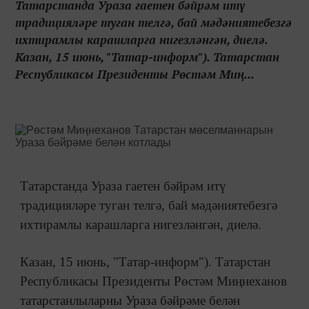
Татарстанда Ураза гаетен бәйрәм итү
традицияләре туган телгә, бай мәдәниятебезгә
ихтирамлы карашларга нигезләнгән, диелә.
Казан, 15 июнь, "Татар-информ"). Татарстан
Республикасы Президенты Рөстәм Миң...
Татарстанда Ураза гаетен бәйрәм итү
традицияләре туган телгә, бай мәдәниятебезгә
ихтирамлы карашларга нигезләнгән, диелә.
Казан, 15 июнь, "Татар-информ"). Татарстан
Республикасы Президенты Рөстәм Миңнеханов
татарстанлыларны Ураза бәйрәме белән