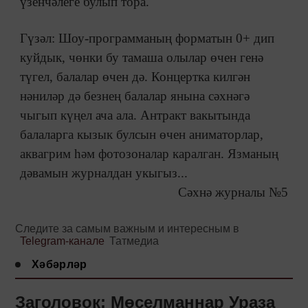
үзенчәлеге булып тора.
Гүзәл: Шоу-программаның форматын 0+ дип
куйдык, чөнки бу тамаша олылар өчен генә
түгел, балалар өчен дә. Концертка килгән
нәниләр дә безнең балалар янына сәхнәгә
чыгып күңел ача ала. Антракт вакытында
балаларга кызык булсын өчен аниматорлар,
аквагрим һәм фотозоналар каралган. Язманың
дәвамын журналдан укыгыз...
Сәхнә журналы №5
Следите за самым важным и интересным в
Telegram-канале
Татмедиа
Хәбәрләр
Заголовок: Мөселманнар Ураза