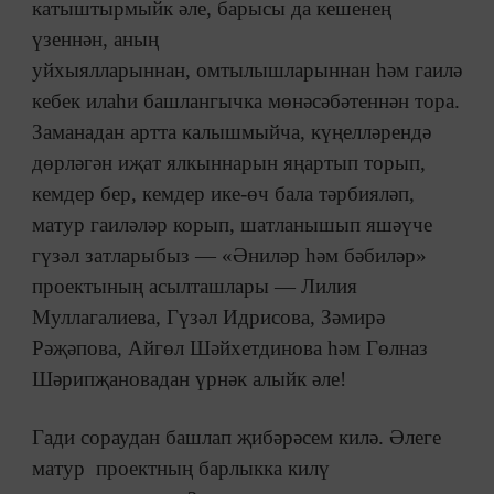
катыштырмыйк әле, барысы да кешенең
үзеннән, аның
уйхыялларыннан, омтылышларыннан һәм гаилә
кебек илаһи башлангычка мөнәсәбәтеннән тора.
Заманадан артта калышмыйча, күңелләрендә
дөрләгән иҗат ялкыннарын яңартып торып,
кемдер бер, кемдер ике-өч бала тәрбияләп,
матур гаиләләр корып, шатланышып яшәүче
гүзәл затларыбыз — «Әниләр һәм бәбиләр»
проектының асылташлары — Лилия
Муллагалиева, Гүзәл Идрисова, Зәмирә
Рәҗәпова, Айгөл
Шәйхетдинова һәм Гөлназ
Шәрипҗановадан үрнәк алыйк әле!
Гади сораудан башлап җибәрәсем килә. Әлеге
матур проектның барлыкка килү