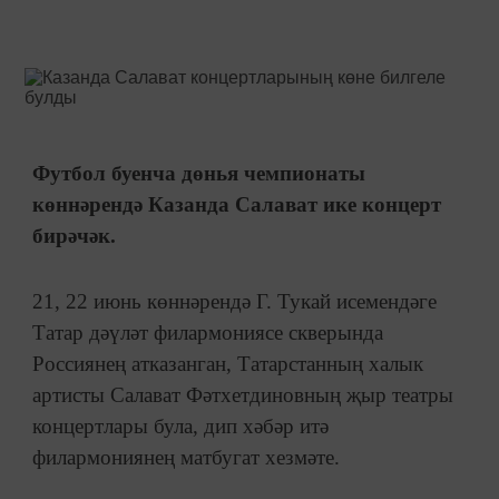
Футбол буенча дөнья чемпионаты
көннәрендә Казанда Салават ике концерт
бирәчәк.
21, 22 июнь көннәрендә Г. Тукай исемендәге
Татар дәүләт филармониясе скверында
Россиянең атказанган, Татарстанның халык
артисты Салават Фәтхетдиновның җыр театры
концертлары була, дип хәбәр итә
филармониянең матбугат хезмәте.