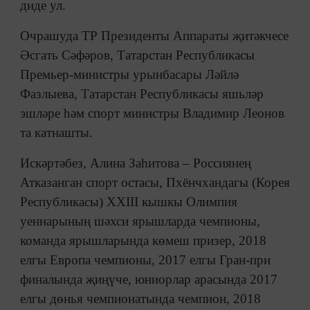
диде ул.
Очрашуда ТР Президенты Аппараты җитәкчесе
Әсгать Сәфәров, Татарстан Республикасы
Премьер-министры урынбасары Ләйлә
Фазлыева, Татарстан Республикасы яшьләр
эшләре һәм спорт министры Владимир Леонов
та катнашты.
Искәртәбез, Алина Заһитова – Россиянең
Атказанган спорт остасы, Пхёнчхандагы (Корея
Республикасы) XXIII кышкы Олимпия
уеннарының шәхси ярышларда чемпионы,
команда ярышларында көмеш призер, 2018
елгы Европа чемпионы, 2017 елгы Гран-при
финалында җиңүче, юниорлар арасында 2017
елгы дөнья чемпионатында чемпион, 2018