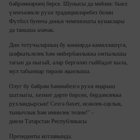
бәйрәмнәрнең берсе. Шунысы да мөһим: быел
үзенчәлекле рухи традицияләребез белән
Футбол буенча дөнья чемпионаты кунаклары
да таныша алачак.
Дин тотучыларның бу көннәрдә камилләшүгә,
шәфкатьлелек һәм миһербанлыкка омтылышы
тагын да ныгый, алар бергәләп гыйбадәт кыла,
мул табыннар тирәли җыелыша.
Олуг бу бәйрәм һәммәбезгә рухи яңарыш
шатлыгы, хезмәт дәрте бирсен, бердәмлеккә
рухландырсын! Сезгә бәхет, исәнлек-саулык,
тынычлык һәм иминлек телим!" -
диелә Татарстан Республикасы
Президенты котлавында.