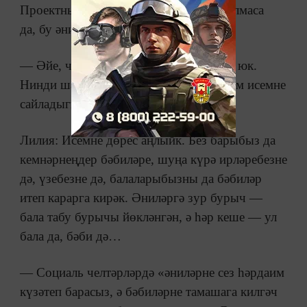
Проектның исемендә «әтиләр» сүзе булмаса
да, бу әниле-әтиле-бәбиле проект.
— Әйе, чыннан да, исемдә әтиләр сүзе юк.
Нинди шартларга таянып шушы күркәм исемне
сайладыгыз?
Лилия: Исемне дөрес аңлыйк. Без барыбыз да
кемнәрнеңдер бәбиләре, шуңа күрә ирләребезне
дә, үзебезне дә, балаларыбызны да бәбиләр
итеп карарга кирәк. Әниләргә зур бурыч —
бала табу бурычы йөкләнгән, ә һәр кеше — ул
бала да, бәби дә…
— Социаль челтәрләрдә «әниләрне сез һәрдаим
күзәтеп барасыз, ә бәбиләрне тамашага килгәч