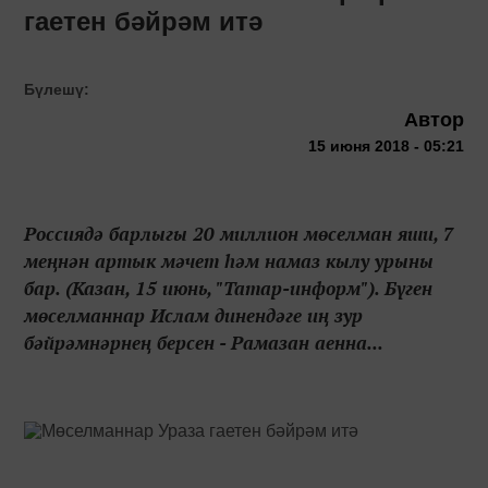
гаетен бәйрәм итә
Бүлешү:
Автор
15 июня 2018 - 05:21
Россиядә барлыгы 20 миллион мөселман яши, 7
меңнән артык мәчет һәм намаз кылу урыны
бар. (Казан, 15 июнь, "Татар-информ"). Бүген
мөселманнар Ислам динендәге иң зур
бәйрәмнәрнең берсен - Рамазан аенна...