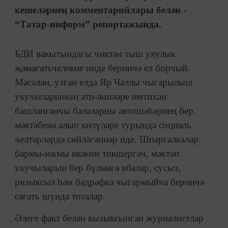
кешеләрнең комментарийлары белән -
“Татар-информ” репортажында.
БДИ вакытындагы чиктән тыш уяулык
җәмәгатьчелекне инде берничә ел борчый.
Мәсәлән, узган елда Яр Чаллы чыгарылыш
укучыларының әти-әниләре имтихан
башланганчы балаларны автошәһәрнең бер
мәктәбенә алып килүләре турында социаль
челтәрләрдә сөйләгәннәр иде. Шпаргалкалар
бармы-юкмы икәнен тикшергәч, мәктәп
укучыларын бер бүлмәгә ябалар, сусыз,
ризыксыз һәм бәдрәфкә чыгармыйча берничә
сәгать шунда тоталар.
Әлеге факт белән кызыксынган журналистлар