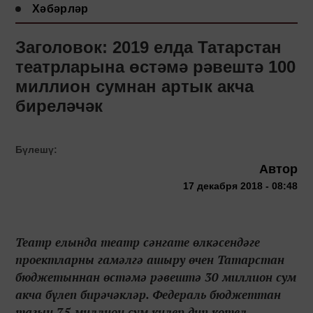
Хәбәрләр
Заголовок: 2019 елда Татарстан
театрларына өстәмә рәвештә 100
миллион сумнан артык акча
биреләчәк
Бүлешү:
Автор
17 декабря 2018 - 08:48
Театр елында театр сәнгате өлкәсендәге
проектларны гамәлгә ашыру өчен Татарстан
бюджетыннан өстәмә рәвештә 30 миллион сум
акча бүлеп бирәчәкләр. Федераль бюджеттан
тагын 75 миллион сум килер дип көтел...