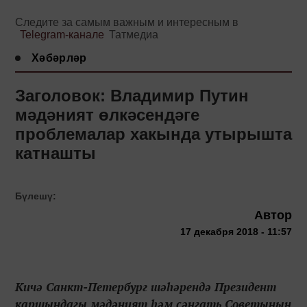
Следите за самым важным и интересным в
Telegram-канале
Татмедиа
Хәбәрләр
Заголовок: Владимир Путин
мәдәният өлкәсендәге
проблемалар хакында утырышта
катнашты
Бүлешү:
Автор
17 декабря 2018 - 11:57
Кичә Санкт-Петербург шәһәрендә Президент
каршындагы мәдәният һәм сәнгать Советының