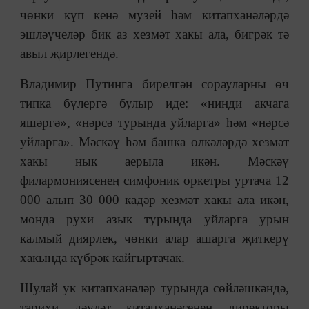
чөнки күп кенә музей һәм китапханәләрдә
эшләүчеләр бик аз хезмәт хакы ала, бигрәк тә
авыл җирлегендә.
Владимир Путинга бирелгән сорауларны өч
типка бүлергә булыр иде: «нинди акчага
яшәргә», «нәрсә турында уйларга» һәм «нәрсә
уйларга». Мәскәү һәм башка өлкәләрдә хезмәт
хакы нык аерыла икән. Мәскәү
филармониясенең симфоник оркетры уртача 12
000 алып 30 000 кадәр хезмәт хакы ала икән,
монда рухи азык турында уйларга урын
калмый диярлек, чөнки алар ашарга җиткерү
хакында күбрәк кайгыртачак.
Шулай ук китапханәләр турында сөйләшкәндә,
тарихи дәүләт китапханәсенең директоры