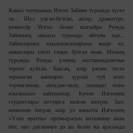
Камал театрының Илгиз Зәйние турында түгел
лә... Шул уңган-булган, актер, драматург,
режиссёр Илгиз белән шагыйрә Резеда
Зәйнинең никахы турында әйтүем иде...
Зәйниләрнең язылышканнарына җиде ел,
никахлары сигез еллык булган икән. Моның
турында Резеда үзенең инстакөндәлегенә
теркәп куйган. Баксаң, алар рәсми төстә
теркәлгән көннәрен зурлап туй итеп
тормаганнар, икәүдән-икәү, шыпырт кына
язылышып кайтканнар. Кичен Илгизнең
студентлары котларга килгән килүен. Загс
көненнән бигрәк алар ул вакытта Илгизнең
«Үлеп яратты» премьерасын көткәннәр икән
бит, загс дигәннәре дә эш белән эш арасында