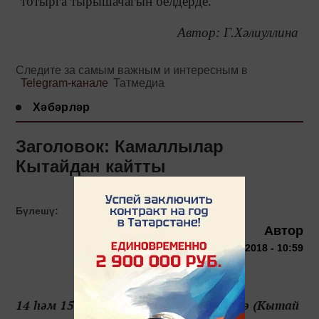
тотырга тырышачагын белдерде.
Автор: Г.Хәлиуллина
Следите за самым важным и интересным в
Telegram-канале
Татмедиа
Хәбәрләр
Заголовок: Камаллылар
Кытайдан кайтты
Бүлешү:
Автор
17 декабря 2018 - 10:59
14 һәм 15 декабрьдә Нанкин шәһәрендә (Кытай