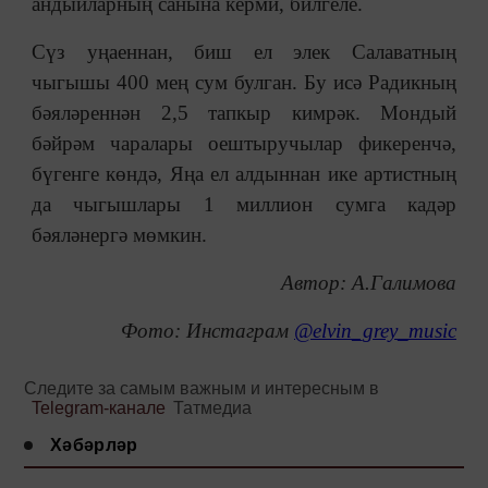
андыйларның санына керми, билгеле.
Сүз уңаеннан, биш ел элек Салаватның
чыгышы 400 мең сум булган. Бу исә Радикның
бәяләреннән 2,5 тапкыр кимрәк. Мондый
бәйрәм чаралары оештыручылар фикеренчә,
бүгенге көндә, Яңа ел алдыннан ике артистның
да чыгышлары 1 миллион сумга кадәр
бәяләнергә мөмкин.
Автор: А.Галимова
Фото: Инстаграм
@elvin_grey_music
Следите за самым важным и интересным в
Telegram-канале
Татмедиа
Хәбәрләр