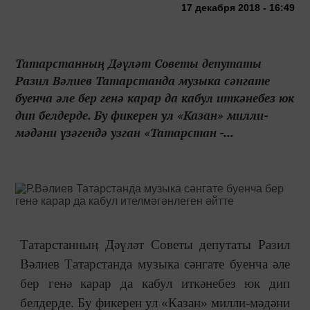
17 декабря 2018 - 16:49
Татарстанның Дәүләт Советы депутаты
Разил Вәлиев Татарстанда музыка сәнгате
буенча әле бер генә карар да кабул иткәнебез юк
дип белдерде. Бу фикерен ул «Казан» милли-
мәдәни үзәгендә узган «Татарстан -...
Татарстанның Дәүләт Советы депутаты Разил
Вәлиев Татарстанда музыка сәнгате буенча әле
бер генә карар да кабул иткәнебез юк дип
белдерде. Бу фикерен ул «Казан» милли-мәдәни