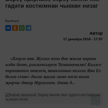
гадәти костюмнан чыккан низаг
Бүлешү:
Автор
17 декабря 2018 - 17:07
«Хәерле көн. Җәлил кичә бик жылы каршы
алды безне, рәхмәтләрем Тамашачыма! Киләсе
очрашканга тиклем, якынлашып килгән Яна Ел
белән сезне» дигән җылы гына пост язган
җырчы Әнвәр Нургалиев. Әмма д...