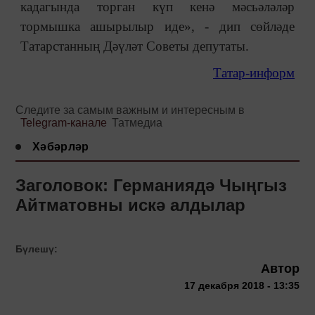
кадагында торган күп кенә мәсьәләләр
тормышка ашырылыр иде», - дип сөйләде
Татарстанның Дәүләт Советы депутаты.
Татар-информ
Следите за самым важным и интересным в
Telegram-канале
Татмедиа
Хәбәрләр
Заголовок: Германиядә Чыңгыз
Айтматовны искә алдылар
Бүлешү:
Автор
17 декабря 2018 - 13:35