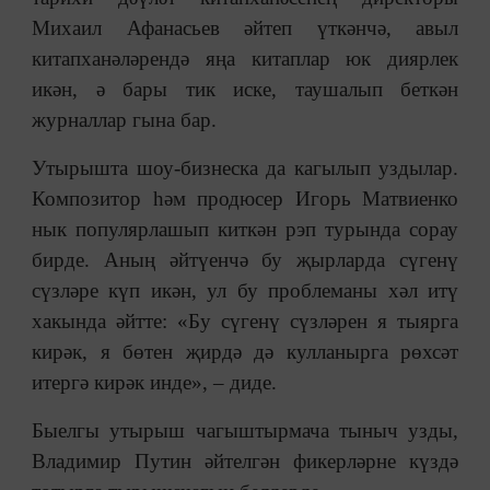
Михаил Афанасьев әйтеп үткәнчә, авыл
китапханәләрендә яңа китаплар юк диярлек
икән, ә бары тик иске, таушалып беткән
журналлар гына бар.
Утырышта шоу-бизнеска да кагылып уздылар.
Композитор һәм продюсер Игорь Матвиенко
нык популярлашып киткән рэп турында сорау
бирде. Аның әйтүенчә бу җырларда сүгенү
сүзләре күп икән, ул бу проблеманы хәл итү
хакында әйтте: «Бу сүгенү сүзләрен я тыярга
кирәк, я бөтен җирдә дә кулланырга рөхсәт
итергә кирәк инде», ‒ диде.
Быелгы утырыш чагыштырмача тыныч узды,
Владимир Путин әйтелгән фикерләрне күздә