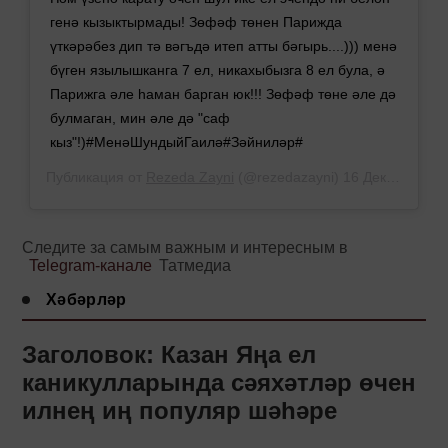
генә кызыктырмады! Зөфәф төнен Парижда
үткәрәбез дип тә вәгъдә итеп атты бәгырь....))) менә
бүген язылышканга 7 ел, никахыбызга 8 ел була, ә
Парижга әле һаман барган юк!!! Зөфәф төне әле дә
булмаган, мин әле дә "саф
кыз"!)#МенәШундыйГаилә#Зәйниләр#
Публикация от
Rezeda Zayni
(@rezedazayni)
16 Дек 2018 в 10:10 PST
Следите за самым важным и интересным в
Telegram-канале
Татмедиа
Хәбәрләр
Заголовок: Казан Яңа ел
каникулларында сәяхәтләр өчен
илнең иң популяр шәһәре