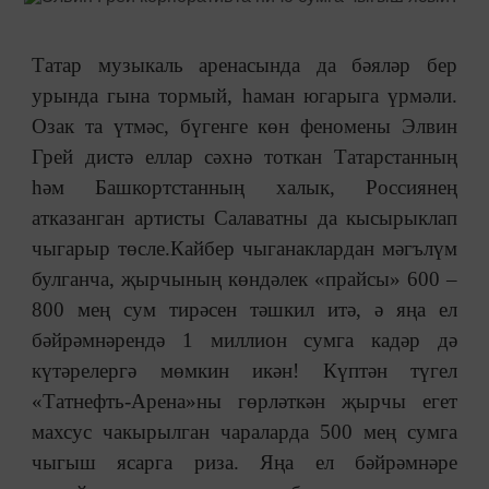
Татар музыкаль аренасында да бәяләр бер
урында гына тормый, һаман югарыга үрмәли.
Озак та үтмәс, бүгенге көн феномены Элвин
Грей дистә еллар сәхнә тоткан Татарстанның
һәм Башкортстанның халык, Россиянең
атказанган артисты Салаватны да кысырыклап
чыгарыр төсле.Кайбер чыганаклардан мәгълүм
булганча, җырчының көндәлек «прайсы» 600 –
800 мең сум тирәсен тәшкил итә, ә яңа ел
бәйрәмнәрендә 1 миллион сумга кадәр дә
күтәрелергә мөмкин икән! Күптән түгел
«Татнефть-Арена»ны гөрләткән җырчы егет
махсус чакырылган чараларда 500 мең сумга
чыгыш ясарга риза. Яңа ел бәйрәмнәре