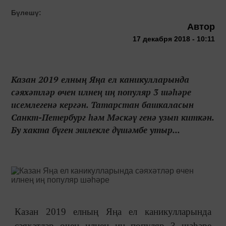
Бүлешү:
Автор
17 декабря 2018 - 10:11
Казан 2019 елның Яңа ел каникулларында
сәяхәтләр өчен илнең иң популяр 3 шәһәре
исемлегенә кергән. Татарстан башкаласын
Санкт-Петербург һәм Мәскәү генә узып киткән.
Бу хакта бүген эшлекле дүшәмбе утыр...
Казан 2019 елның Яңа ел каникулларында
сәяхәтләр өчен илнең иң популяр 3 шәһәре