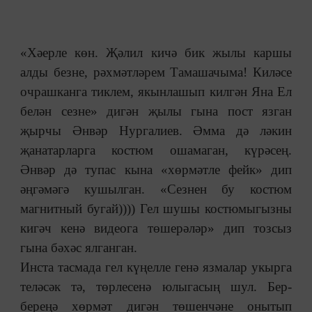
«Хәерле көн. Җәлил кичә бик жылы каршы
алды безне, рәхмәтләрем Тамашачыма! Киләсе
очрашканга тиклем, якынлашып килгән Яна Ел
белән сезне» дигән җылы гына пост язган
җырчы Әнвәр Нургалиев. Әмма дә ләкин
җанатарларга костюм ошамаган, күрәсең.
Әнвәр дә тупас кына «хөрмәтле фейк» дип
әңгәмәгә кушылган. «Сезнен бу костюм
магнитный бугай)))) Гел шушы костюмыгызны
кигәч кенә видеога төшерәләр» дип тозсыз
гына бәхәс ялганган.
Инста тасмада гел күңелле генә язмалар укырга
теләсәк тә, төрлесенә юлыгасың шул. Бер-
береңә хөрмәт дигән төшенчәне онытып