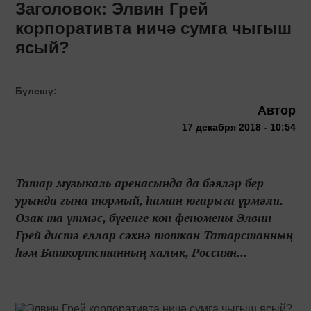
Заголовок: Элвин Грей
корпоративта ничә сумга чыгыш
ясый?
Бүлешү:
Автор
17 декабря 2018 - 10:54
Татар музыкаль аренасында да бәяләр бер
урында гына тормый, һаман югарыга үрмәли.
Озак та үтмәс, бүгенге көн феномены Элвин
Грей дистә еллар сәхнә тоткан Татарстанның
һәм Башкортстанның халык, Россиян...