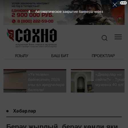
3
Автоматическое закрытие баннера через
ЯЗЫЛУ
БАШ БИТ
ПРОЕКТЛАР
«Үз телем»
«Диварлар ни
бәйгесенең 2026
сөйли?» - Тукай
нчы ел җиңүчеләре
музеена 40 ел!
билгеле!
Хәбәрләр
Берәү җырлый, берәү көнли яки