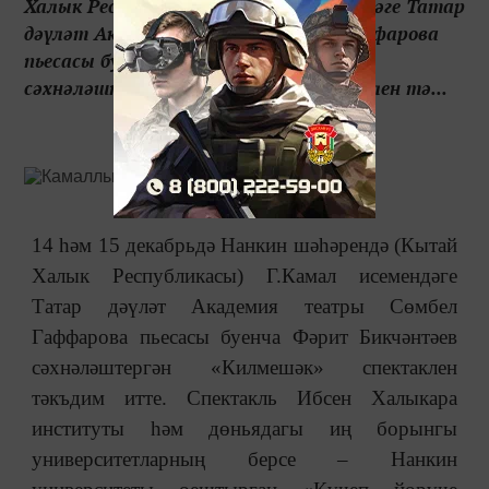
Халык Республикасы) Г.Камал исемендәге Татар
дәүләт Академия театры Сөмбел Гаффарова
пьесасы буенча Фәрит Бикчәнтәев
сәхнәләштергән «Килмешәк» спектаклен тә...
14 һәм 15 декабрьдә Нанкин шәһәрендә (Кытай
Халык Республикасы) Г.Камал исемендәге
Татар дәүләт Академия театры Сөмбел
Гаффарова пьесасы буенча Фәрит Бикчәнтәев
сәхнәләштергән «Килмешәк» спектаклен
тәкъдим итте. Спектакль Ибсен Халыкара
институты һәм дөньядагы иң борынгы
университетларның берсе – Нанкин