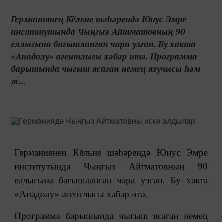
Германиянең Кёльне шәһәрендә Юнус Эмре
институтында Чыңгыз Айтматовның 90
еллыгына багышланган чара узган. Бу хакта
«Анадолу» агентлыгы хәбәр итә. Программа
барышында чыгыш ясаган немец язучысы һәм
ж...
Германиянең Кёльне шәһәрендә Юнус Эмре
институтында Чыңгыз Айтматовның 90
еллыгына багышланган чара узган. Бу хакта
«Анадолу» агентлыгы хәбәр итә.
Программа барышында чыгыш ясаган немец