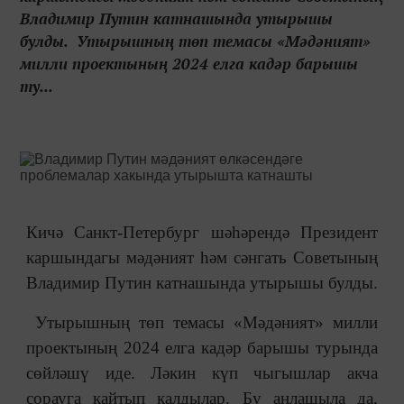
Владимир Путин катнашында утырышы
булды. Утырышның төп темасы «Мәдәният»
милли проектының 2024 елга кадәр барышы
ту...
Кичә Санкт-Петербург шәһәрендә Президент
каршындагы мәдәният һәм сәнгать Советының
Владимир Путин катнашында утырышы булды.
Утырышның төп темасы «Мәдәният» милли
проектының 2024 елга кадәр барышы турында
сөйләшү иде. Ләкин күп чыгышлар акча
сорауга кайтып калдылар. Бу аңлашыла да,