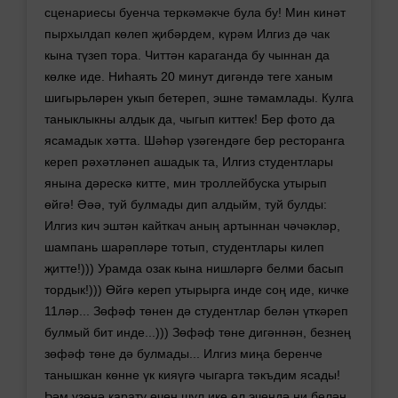
сценариесы буенча теркәмәкче була бу! Мин кинәт
пырхылдап көлеп җибәрдем, күрәм Илгиз дә чак
кына түзеп тора. Читтән караганда бу чыннан да
көлке иде. Ниһаять 20 минут дигәндә теге ханым
шигырьләрен укып бетереп, эшне тәмамлады. Кулга
таныклыкны алдык да, чыгып киттек! Бер фото да
ясамадык хәтта. Шәһәр үзәгендәге бер ресторанга
кереп рәхәтләнеп ашадык та, Илгиз студентлары
янына дәрескә китте, мин троллейбуска утырып
өйгә! Әәә, туй булмады дип алдыйм, туй булды:
Илгиз кич эштән кайткач аның артыннан чәчәкләр,
шампань шарәпләре тотып, студентлары килеп
җитте!))) Урамда озак кына нишләргә белми басып
тордык!))) Өйгә кереп утырырга инде соң иде, кичке
11ләр... Зөфәф төнен дә студентлар белән үткәреп
булмый бит инде...))) Зөфәф төне дигәннән, безнең
зөфәф төне дә булмады... Илгиз миңа беренче
танышкан көнне үк кияүгә чыгарга тәкъдим ясады!
Һәм үзенә карату өчен шул ике ел эчендә ни белән