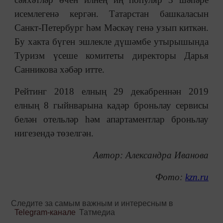
исемлегенә кергән. Татарстан башкаласын
Санкт-Петербург һәм Мәскәү генә узып киткән.
Бу хакта бүген эшлекле дүшәмбе утырышында
Туризм үсеше комитеты директоры Дарья
Санникова хәбәр итте.
Рейтинг 2018 елның 29 декабреннән 2019
елның 8 гыйнварына кадәр броньлау сервисы
белән отельләр һәм апартаментлар броньлау
нигезендә төзелгән.
Автор: Александра Иванова
Фото:
kzn.ru
Следите за самым важным и интересным в
Telegram-канале
Татмедиа