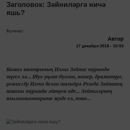
Заголовок: Зәйниләргә ничә
яшь?
Бүлешү:
Автор
17 декабря 2018 - 10:53
Камал театрының Илгиз Зәйние турында
түгел лә... Шул уңган-булган, актер, драматург,
режиссёр Илгиз белән шагыйрә Резеда Зәйнинең
никахы турында әйтүем иде... Зәйниләрнең
язылышканнарына җиде ел, ника...