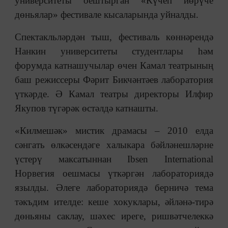
университеты оештырган «Күчеп йөрүче
дөньялар» фестивале кысаларында уйналды.
Спектакльләрдән тыш, фестиваль көннәрендә
Нанкин университеты студентлары һәм
форумда катнашучылар өчен Камал театрының
баш режиссеры Фәрит Бикчәнтәев лаборатория
үткәрде. Ә Камал театры директоры Илфир
Якупов түгәрәк өстәлдә катнашты.
«Килмешәк» мистик драмасы – 2010 елда
сәнгать өлкәсендәге халыкара бәйләнешләрне
үстерү максатыннан Ibsen International
Норвегия оешмасы үткәргән лабораториядә
язылды. Әлеге лабораториядә берничә тема
тәкъдим ителде: кеше хокуклары, әйләнә-тирә
дөньяны саклау, шәхес иреге, ришвәтчелеккә