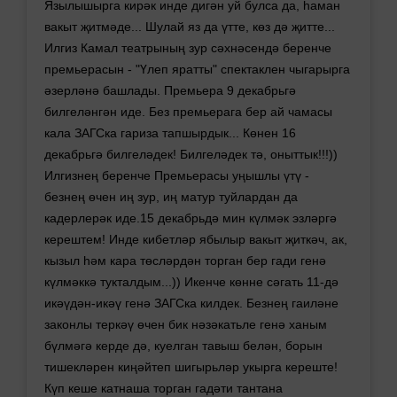
Язылышырга кирәк инде дигән уй булса да, һаман
вакыт җитмәде... Шулай яз да үтте, көз дә җитте...
Илгиз Камал театрының зур сәхнәсендә беренче
премьерасын - "Үлеп яратты" спектаклен чыгарырга
әзерләнә башлады. Премьера 9 декабрьгә
билгеләнгән иде. Без премьерага бер ай чамасы
кала ЗАГСка гариза тапшырдык... Көнен 16
декабрьгә билгеләдек! Билгеләдек тә, оныттык!!!))
Илгизнең беренче Премьерасы уңышлы үтү -
безнең өчен иң зур, иң матур туйлардан да
кадерлерәк иде.15 декабрьдә мин күлмәк эзләргә
керештем! Инде кибетләр ябылыр вакыт җиткәч, ак,
кызыл һәм кара төсләрдән торган бер гади генә
күлмәккә тукталдым...)) Икенче көнне сәгать 11-дә
икәүдән-икәү генә ЗАГСка килдек. Безнең гаиләне
законлы теркәү өчен бик нәзәкатьле генә ханым
бүлмәгә керде дә, куелган тавыш белән, борын
тишекләрен киңәйтеп шигырьләр укырга кереште!
Күп кеше катнаша торган гадәти тантана