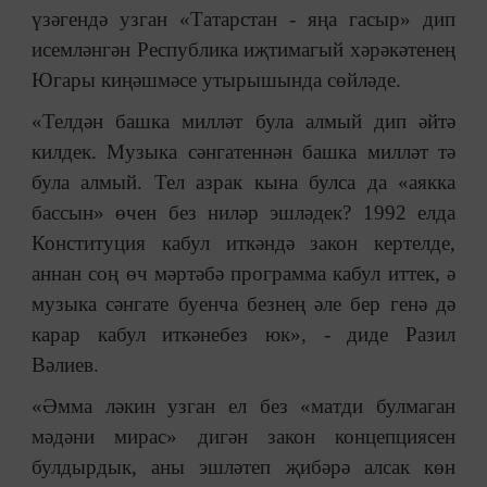
үзәгендә узган «Татарстан - яңа гасыр» дип
исемлəнгəн Республика иҗтимагый хəрəкəтенең
Югары киңәшмәсе утырышында сөйләде.
«Телдән башка милләт була алмый дип әйтә
килдек. Музыка сәнгатеннән башка милләт тә
була алмый. Тел азрак кына булса да «аякка
бассын» өчен без ниләр эшләдек? 1992 елда
Конституция кабул иткәндә закон кертелде,
аннан соң өч мәртәбә программа кабул иттек, ә
музыка сәнгате буенча безнең әле бер генә дә
карар кабул иткәнебез юк», - диде Разил
Вәлиев.
«Әмма ләкин узган ел без
«
матди булмаган
мәдәни мирас» дигән закон концепциясен
булдырдык, аны эшләтеп җибәрә алсак көн