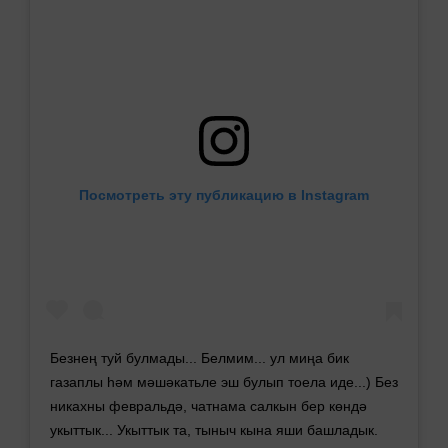
Посмотреть эту публикацию в Instagram
Безнең туй булмады... Белмим... ул миңа бик
газаплы һәм мәшәкатьле эш булып тоела иде...) Без
никахны февральдә, чатнама салкын бер көндә
укыттык... Укыттык та, тыныч кына яши башладык.