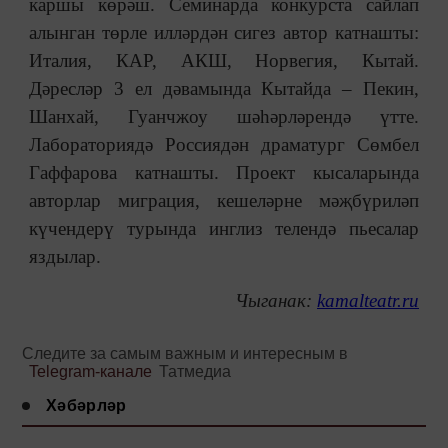
каршы көрәш. Семинарда конкурста сайлап
алынган төрле илләрдән сигез автор катнашты:
Италия, КАР, АКШ, Норвегия, Кытай.
Дәресләр 3 ел дәвамында Кытайда – Пекин,
Шанхай, Гуанчжоу шәһәрләрендә үтте.
Лабораториядә Россиядән драматург Сөмбел
Гаффарова катнашты. Проект кысаларында
авторлар миграция, кешеләрне мәҗбүриләп
күчендерү турында инглиз телендә пьесалар
яздылар.
Чыганак:
kamalteatr.ru
Следите за самым важным и интересным в
Telegram-канале
Татмедиа
Хәбәрләр