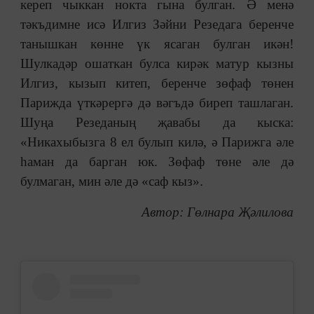
кереп чыккан нокта гына булган. Ә менә
тәкъдимне исә Илгиз Зәйни Резедага беренче
танышкан көнне үк ясаган булган икән!
Шулкадәр ошаткан булса кирәк матур кызны
Илгиз, кызып китеп, беренче зөфаф төнен
Парижда үткәрергә дә вәгъдә биреп ташлаган.
Шуңа Резеданың җавабы да кыска:
«Никахыбызга 8 ел булып килә, ә Парижга әле
һаман да барган юк. Зөфаф төне әле дә
булмаган, мин әле дә «саф кыз».
Автор:
Гөлнара Җәлилова