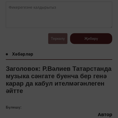
Теркәлү
Җибәрү
Хәбәрләр
Заголовок: Р.Вәлиев Татарстанда
музыка сәнгате буенча бер генә
карар да кабул ителмәгәнлеген
әйтте
Бүлешү:
Автор