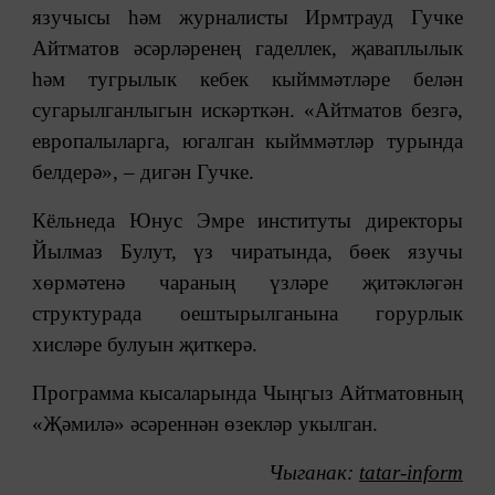
язучысы һәм журналисты Ирмтрауд Гучке
Айтматов әсәрләренең гаделлек, җаваплылык
һәм тугрылык кебек кыйммәтләре белән
сугарылганлыгын искәрткән. «Айтматов безгә,
европалыларга, югалган кыйммәтләр турында
белдерә», ‒ дигән Гучке.
Кёльнеда Юнус Эмре институты директоры
Йылмаз Булут, үз чиратында, бөек язучы
хөрмәтенә чараның үзләре җитәкләгән
структурада оештырылганына горурлык
хисләре булуын җиткерә.
Программа кысаларында Чыңгыз Айтматовның
«Җәмилә» әсәреннән өзекләр укылган.
Чыганак:
tatar-inform