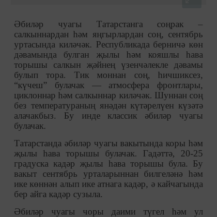
Әбиләр чуагы Татарстанга соңрак –
салкыннардан һәм яңгырлардан соң, сентябрь
уртасында киләчәк. Республикада берничә көн
дәвамында булган җылы һәм кояшлы һава
торышы салкын җәйнең үзенчәлекле дәвамы
булып тора. Тик моннан соң, һичшиксез,
“күчеш” булачак — атмосфера фронтлары,
циклоннар һәм салкыннар киләчәк. Шуннан соң
без температураның янәдән күтәрелүен күзәтә
алачакбыз. Бу инде классик әбиләр чуагы
булачак.
Татарстанда әбиләр чуагы вакытында коры һәм
җылы һава торышы булачак. Гадәттә, 20-25
градуска кадәр җылы һава торышы була. Бу
вакыт сентябрь урталарыннан билгеләнә һәм
ике көннән алып ике атнага кадәр, ә кайчагында
бер айга кадәр сузыла.
Әбиләр чуагы чоры даими түгел һәм ул