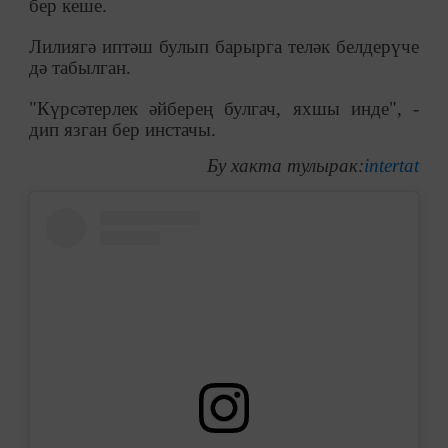
бер кеше.
Лилиягә иптәш булып барырга теләк белдерүче
дә табылган.
"Күрсәтерлек әйберең булгач, яхшы инде", -
дип язган бер инстачы.
Бу хакта тулырак:
intertat