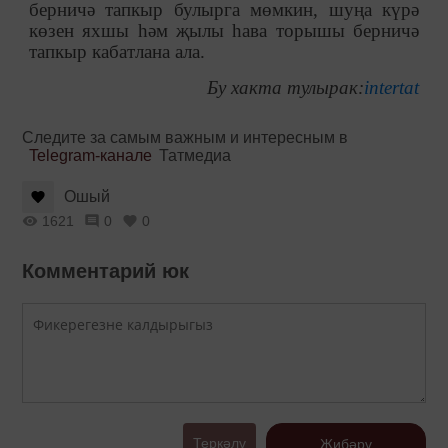
берничә тапкыр булырга мөмкин, шуңа күрә
көзен яхшы һәм җылы һава торышы берничә
тапкыр кабатлана ала.
Бу хакта тулырак:
intertat
Следите за самым важным и интересным в
Telegram-канале
Татмедиа
Ошый
1621
0
0
Комментарий юк
Теркәлү
Җибәрү