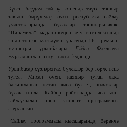
Бүген бердәм сайлау көнендә тәүге тапкыр
тавыш бирүчеләр өчен республика сайлау
участокларында бүләкләр тапшырылачак.
“Пирамида” мәдәни-күңел ачу комплексында
эшли торган мәгълүмат үзәгендә ТР Премьер-
министры урынбасары Ләйлә Фазлыева
журналистларга шул хакта белдерде.
Урынбасар сүзләренчә, бүләкләр бер төрле генә
түгел. Мисал өчен, каядыр туган якка
багышланган китап яисә буклет, значоклар
бүләк ителә. Кайбер районнарда исә яшь
сайлаучылар өчен концерт программасы
әзерләнгән.
“Сайлау программасы кысаларында, беренче