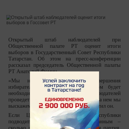
Открытый штаб наблюдателей при
Общественной палате РТ оценит итоги
выборов в Государственный Совет Республики
Татарстан. Об этом на пресс-конференции
рассказал председатель Общественной палаты
РТ Анатолий Фомин.
«Мы надеемся, что после завершения
избирательного цикла, если в этом будет
необходимость, Открытый штаб наблюдателей
проведет заключительное заседание. На нем мы
выскажем свою точку зрения»,
–
отметил он.
Если Центральный избирком республики
подводит итоги по цифровым данным
–
сколько голосов получила та или иная партия,