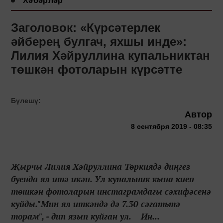
Хәбәрләр
Заголовок: «Күрсәтерлек
әйберең булгач, яхшы инде»:
Лилия Хәйруллина купальниктан
төшкән фотоларын күрсәтте
Бүлешү:
Автор
8 сентября 2019 - 08:35
Җырчы Лилия Хәйруллина Төркиядә диңгез
буенда ял итә икән. Ул купальник кына киеп
төшкән фотоларын инстаграмдагы сәхифәсенә
куйды."Мин ял иткәндә дә 7.30 сәгатьтә
торам", - дип язып куйган ул. Ин...