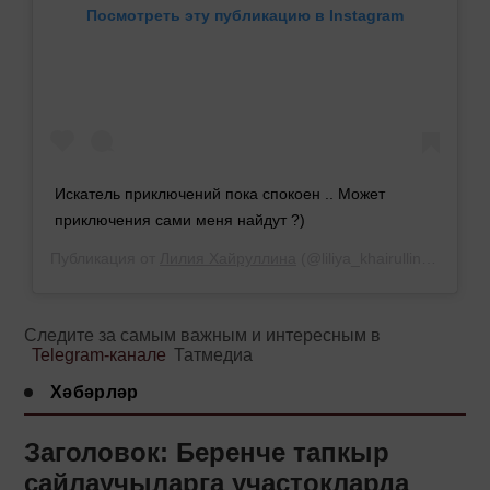
Посмотреть эту публикацию в Instagram
Искатель приключений пока спокоен .. Может
приключения сами меня найдут ?)
Публикация от
Лилия Хайруллина
(@liliya_khairullina_official)
Следите за самым важным и интересным в
Telegram-канале
Татмедиа
Хәбәрләр
Заголовок: Беренче тапкыр
сайлаучыларга участокларда