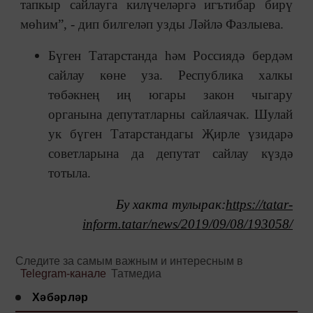
тапкыр сайлауга килүчеләргә игътибар бирү
мөһим”, - дип билгеләп узды Ләйлә Фазлыева.
Бүген Татарстанда һәм Россиядә бердәм
сайлау көне уза. Республика халкы
төбәкнең иң югары закон чыгару
органына депутатларны сайлаячак. Шулай
ук бүген Татарстандагы Җирле үзидарә
советларына да депутат сайлау күздә
тотыла.
Бу хакта тулырак:
https://tatar-
inform.tatar/news/2019/09/08/193058/
Следите за самым важным и интересным в
Telegram-канале
Татмедиа
Хәбәрләр