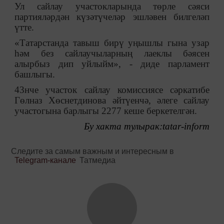
Ул сайлау участокларында төрле сәяси
партияләрдән күзәтүчеләр эшләвен билгеләп
үтте.
«Татарстанда тавыш бирү уңышлы гына узар
һәм без сайлаучыларның лаеклы бәясен
алырбыз дип уйлыйм», - диде парламент
башлыгы.
43нче участок сайлау комиссиясе сәркатибе
Гөлназ Хөснетдинова әйтүенчә, әлеге сайлау
участогына барлыгы 2277 кеше беркетелгән.
Бу хакта тулырак:
tatar-inform
Следите за самым важным и интересным в
Telegram-канале
Татмедиа