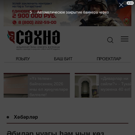
4
Автоматическое закрытие баннера через
ЯЗЫЛУ
БАШ БИТ
ПРОЕКТЛАР
«Үз телем»
«Диварлар ни
бәйгесенең 2026
сөйли?» - Тукай
нчы ел җиңүчеләре
музеена 40 ел!
билгеле!
Хәбәрләр
Әбиләр чуагы һәм чын көз