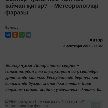
кайчан җитәр? – Метеорологлар
фаразы
Бүлешү:
Автор
8 сентября 2019 - 14:02
Әбиләр чуагы Татарстанга соңрак –
салкыннардан һәм яңгырлардан соң, сентябрь
уртасында киләчәк. Республикада берничә көн
дәвамында булган җылы һәм кояшлы һава
торышы салкын җәйнең үзенчәлекле дәвамы б...