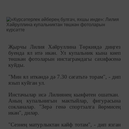
Җырчы Лилия Хәйруллина Төркиядә диңгез
буенда ял итә икән. Ул купальник кына киеп
төшкән фотоларын инстаграмдагы сәхифәсенә
куйды.
"Мин ял иткәндә дә 7.30 сәгатьтә торам", - дип
язып куйган ул.
Инстачылар исә Лилиянең кыяфәтен ошаткан.
Аның купальнигын мактыйлар, фигурасына
сокланалар. "Зерә генә спортзалга йөрмисең
икән", диләр.
"Сезнең матурлыктан кайф тотам", - дип язган