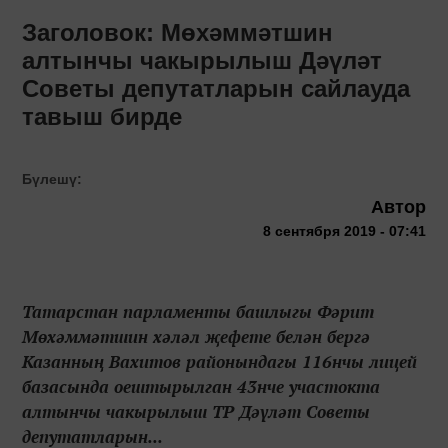
Заголовок: Мөхәммәтшин
алтынчы чакырылыш Дәүләт
Советы депутатларын сайлауда
тавыш бирде
Бүлешү:
Автор
8 сентября 2019 - 07:41
Татарстан парламенты башлыгы Фәрит
Мөхәммәтшин хәләл җефете белән бергә
Казанның Вахитов районындагы 116нчы лицей
базасында оештырылган 43нче участокта
алтынчы чакырылыш ТР Дәүләт Советы
депутатларын...