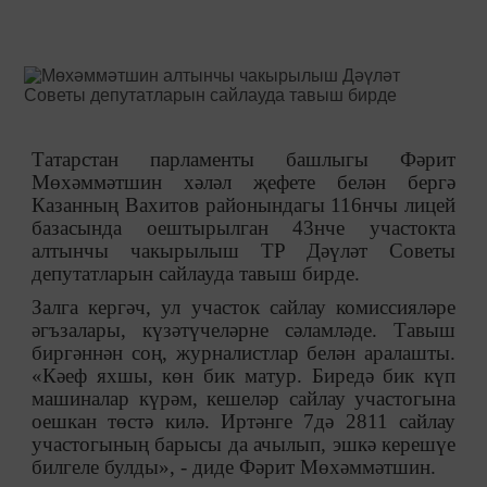
Татарстан парламенты башлыгы Фәрит
Мөхәммәтшин хәләл җефете белән бергә
Казанның Вахитов районындагы 116нчы лицей
базасында оештырылган 43нче участокта
алтынчы чакырылыш ТР Дәүләт Советы
депутатларын сайлауда тавыш бирде.
Залга кергәч, ул участок сайлау комиссияләре
әгъзалары, күзәтүчеләрне сәламләде. Тавыш
биргәннән соң, журналистлар белән аралашты.
«Кәеф яхшы, көн бик матур. Биредә бик күп
машиналар күрәм, кешеләр сайлау участогына
оешкан төстә килә. Иртәнге 7дә 2811 сайлау
участогының барысы да ачылып, эшкә керешүе
билгеле булды», - диде Фәрит Мөхәммәтшин.