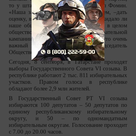
то у штаба другая задача, продолжил Фомин.
«Наша задача, как мы ее представляем,
–
дать
оценку, все ли прошло нормально. Ожидало ли
наше общество этих результатов, как в целом
общество воспринимает сам ход избирательной
кампании от начала до завершения. Это очень
важный момент»,
–
подчеркнул председатель
Общественной палаты республики.
Сегодня, 8 сентября, в Татарстане проходят
выборы Государственного Совета VI созыва. В
республике работают 2 тыс. 811 избирательных
участков. Правом голоса в республике
обладают более 2,9 млн жителей.
В Государственный Совет РТ VI созыва
избираются 100 депутатов
–
50 депутатов по
единому республиканскому избирательному
округу, и 50
–
по одномандатным
избирательным округам. Голосование проходит
с 7.00 до 20.00 часов.