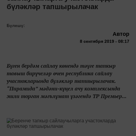
бүләкләр тапшырылачак
Бүлешү:
Автор
8 сентября 2019 - 08:17
Бүген бердәм сайлау көнендә тәүге тапкыр
тавыш бирүчеләр өчен республика сайлау
участокларында бүләкләр тапшырылачак.
“Пирамида” мәдәни-күңел ачу комплексында
эшли торган мәгълүмат үзәгендә ТР Премьер...