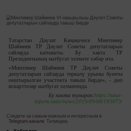
Татарстан Дәүләт Киңәшчесе Минтимер
Шәймиев ТР Дәүләт Советы депутатларын
сайлауда катнашты. Бу хакта ТР
Президентының матбугат хезмәте хәбәр итә.
«Минтимер Шәймиев ТР Дәүләт Советы
депутатларын сайлауда теркәлү урыны буенча
оештырылган участокта тавыш бирде», - дип
искәрттеләр матбугат хезмәтендә.
Бу хакта тулырак:
https://tatar-
inform.tatar/news/2019/09/08/193073/
Следите за самым важным и интересным в
Telegram-канале
Татмедиа