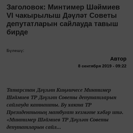
Заголовок: Минтимер Шәймиев
VI чакырылыш Дәүләт Советы
депутатларын сайлауда тавыш
бирде
Бүлешү:
Автор
8 сентября 2019 - 09:22
Татарстан Дәүләт Киңәшчесе Минтимер
Шәймиев ТР Дәүләт Советы депутатларын
сайлауда катнашты. Бу хакта ТР
Президентының матбугат хезмәте хәбәр итә.
«Минтимер Шәймиев ТР Дәүләт Советы
депутатларын сайл...