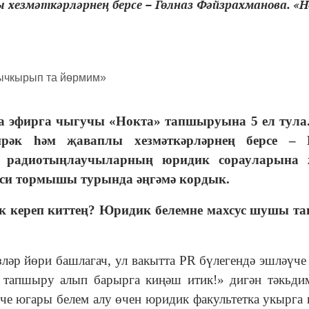
ы хезмәткәрләрнең берсе – Гөлназ Фәйзрахманова. «
да эфирга чыгучы «Нокта» тапшыруына 5 ел тула
рәк һәм җаваплы хезмәткәрләрнең берсе – 
 радиотыңлаучыларның юридик сорауларына 
әхси тормышы турында әңгәмә кордык.
ек кереп киттең? Юридик белемне махсус шушы т
үзләр йөри башлагач, ул вакытта PR бүлегендә эшләүче
 тапшыру алып барырга киңәш итик!» дигән тәкьди
енче югары белем алу өчен юридик факультетка укырга 