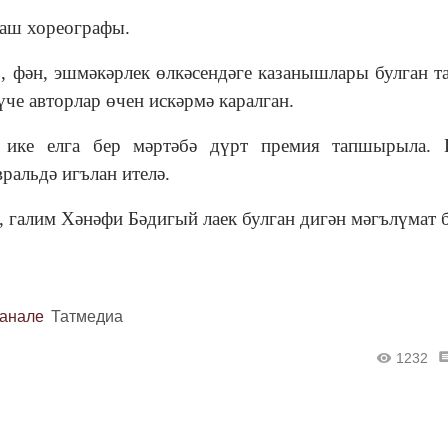
баш хореографы.
, фән, эшмәкәрлек өлкәсендәге казанышлары булган т
че авторлар өчен искәрмә каралган.
 ике елга бер мәртәбә дүрт премия тапшырыла. 
ральдә игълан ителә.
, галим Хәнәфи Бәдигый лаек булган дигән мәгълүмат
канале
Татмедиа
1232