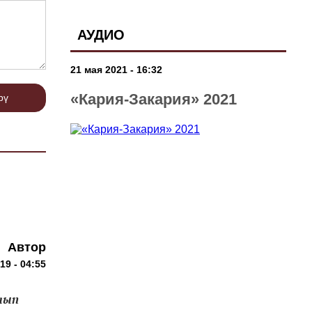
АУДИО
21 мая 2021 - 16:32
«Кария-Закария» 2021
рү
Автор
19 - 04:55
лып