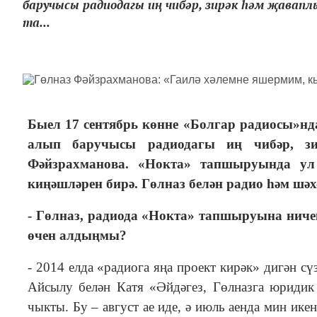
баручысы радиодагы иң чибәр, зирәк һәм җавапл
та...
Быел 17 сентябрь көнне «Болгар радиосы»н
алып баручысы радиодагы иң чибәр, зи
Фәйзрахманова. «Нокта» тапшыруында ул
киңәшләрен бирә. Гөлназ белән радио һәм ш
- Гөлназ, радиода «Нокта» тапшыруына нич
өчен алдыңмы?
- 2014 елда «радиога яңа проект кирәк» дигән с
Айсылу белән Катя «Әйдәгез, Гөлназга юридик
чыкты. Бу – август ае иде, ә июль аенда мин ик