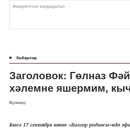
Хәбәрләр
Заголовок: Гөлназ Фә
хәлемне яшермим, кы
Бүлешү:
Быел 17 сентябрь көнне «Болгар радиосы»нда э