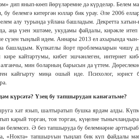
рәм» дип янып-көеп йөрүләремне дә күрделәр. Белем ма
, бу белемгә китергән юллар бик урау. Әле 2006 елла
белем алу турында уйлана башладым. Декретта хатын
да, аңа үзен эштәме, укудамы файдалы, кирәкле итеп
еше сүзен тыңлый идем. Аннары 2013 ел ахырында чын
ана башладым. Күпкатлы йорт проблемаларын чишү д
 кире кайтартумы, кибет эшчәнлеген, интернет киб
н алганчы, мин боларның барысын да үттем. Дөреслекне
атен кайгырту миңа ошый иде. Психолог, юрист б
ра.
әм күрсәтә? Үзең бу тапшырудан канәгатьме?
ыруга хат язып, шалтыратып бушка ярдәм алды. Күпм
тотып карый торган, тоя торган, күңелне тынычландыра
ан белемсез. Ә без тапшыруда бу белемнәрне арттыраб
 да, «Нокта» тапшыруын тыңлап бик күп файдалы мә