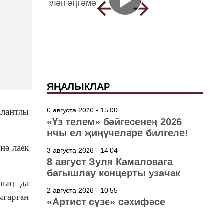
ЯҢАЛЫКЛАР
6 августа 2026 - 15:00
алантлы
«Үз телем» бәйгесенең 2026
нчы ел җиңүчеләре билгеле!
нә лаек
3 августа 2026 - 14:04
8 август Зуля Камаловага
багышлау концерты узачак
ның да
2 августа 2026 - 10:55
гарган
«Артист сүзе» сәхифәсе