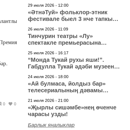
29 июля 2026 - 12:00
«ӘтнәТуй» фольклор-этник
фестивале быел 3 нче тапкыр
алантлы
узачак
26 июля 2026 - 11:09
Тинчурин театры «Лу»
Премия
спектакле премьерасына
әзерләнә
25 июля 2026 - 16:17
“Монда Тукай рухы яши!”.
 бар.
Габдулла Тукай әдәби музеена
40 ел
24 июля 2026 - 18:00
«Ай булмаса, йолдыз бар»
телесериалының дәвамы
төшерелә!
21 июля 2026 - 21:00
0
0
«Җырлы сишәмбе»нең өченче
чарасы узды!
Барлык яңалыклар