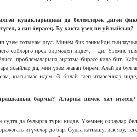
лгән кунакларыңнан да белемлерәк дигән фике
үгел, ә син бирәсең. Бу хакта үзең ни уйлыйсың?
рып үзем тотынам шул. Минем бик тәнкыйди тыңлаучы
ешегә сөйләргә ирек бирмәдең инде», – ди. Үземне ты
йлисе, проблемаларына аңлатма бирәсе килә бит. Кай
шарә ясыйлар да, мин үзем җавап бирәм. Алай да булга
сәм, кысылмас идем. Ә болай гаеп итмәсеннәр инде
чрашканың бармы? Аларны ничек хәл итәсең?
н судта да булырга туры килде. Үземнең сораулар бел
рәҗәгать итүчеләр дә бар. Судта катнашу, иск язу, тег