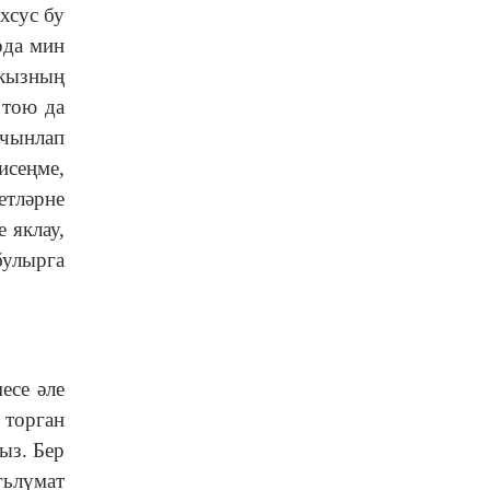
хсус бу
рда мин
-кызның
 тою да
-чынлап
исеңме,
етләрне
 яклау,
улырга
есе әле
 торган
ыз. Бер
гьлүмат