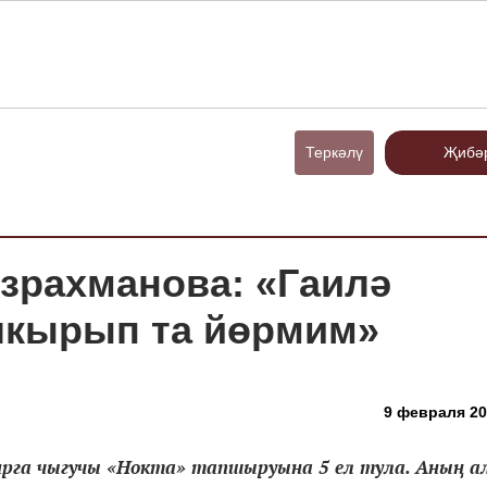
Теркәлү
Җибә
йзрахманова: «Гаилә
чкырып та йөрмим»
9 февраля 20
фирга чыгучы «Нокта» тапшыруына 5 ел тула. Аның а