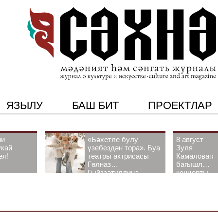
ЯЗЫЛУ
БАШ БИТ
ПРОЕКТЛАР
ни
«Бәхетле булу
8 август
укай
үзебездән тора». Буа
Зуля
ел!
театры актрисасы
Камаловага
Гөлназ
багышлау
Гыйззәтуллина-
концерты
Гатауллина белән
узачак
әңгәмә