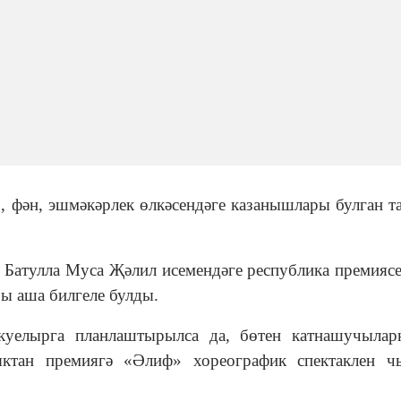
, фән, эшмәкәрлек өлкәсендәге казанышлары булган т
 Батулла Муса Җәлил исемендәге республика премиясе
ры аша билгеле булды.
уелырга планлаштырылса да, бөтен катнашучылар
ктан премиягә «Әлиф» хореографик спектаклен чы