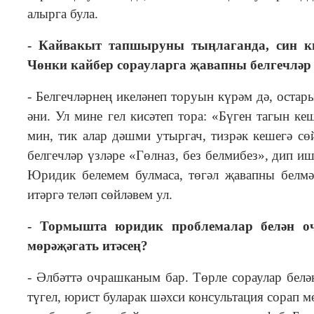
алырга була.
- Кайвакыт тапшыруны тыңлаганда, син ки
Чөнки кайбер сорауларга җавапны белгечләр т
- Белгечләрнең икеләнеп торуын күрәм дә, оста
әни. Ул мине гел кисәтеп тора: «Бүген тагын к
мин, тик алар дәшми утыргач, тизрәк кешегә сө
белгечләр үзләре «Гөлназ, без белмибез», дип и
Юридик белемем булмаса, төгәл җавапны белмә
итәргә теләп сөйләвем ул.
-
Тормышта юридик проблемалар белән о
мөрәҗәгать итәсең?
- Әлбәттә очрашканым бар. Төрле сораулар белә
түгел, юрист буларак шәхси консультация сорап мө