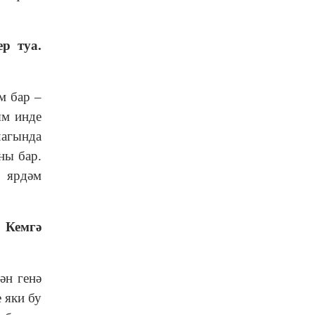
р туа.
м бар –
ям инде
чагында
ны бар.
, ярдәм
 Кемгә
ән генә
е яки бу