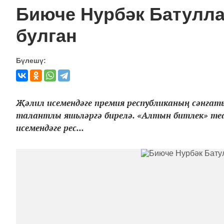
Биюче Нурбәк Батулла
булган
Бүлешү:
Җәлил исемендәге премия республиканың сәнгать
талантлы яшьләргә бирелә. «Алтын битлек» те
исемендәге рес...