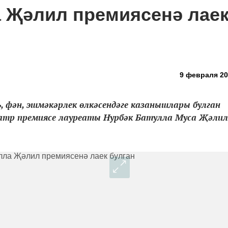
 Җәлил премиясенә лае
9 февраля 20
, фән, эшмәкәрлек өлкәсендәге казанышлары булган
атр премиясе лауреаты Нурбәк Батулла Муса Җәлил