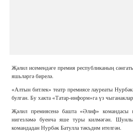
Җәлил исемендәге премия республиканың сәнгать
яшьләргә бирелә.
«Алтын битлек» театр премиясе лауреаты Нурбәк
булган. Бу хакта «Татар-информ»га үз чыганакла
Җәлил премиясенә башта «Әлиф» командасы к
нигезләмә буенча яше туры килмәгән. Шунлы
командадан Нурбәк Батулла тәкъдим ителгән.