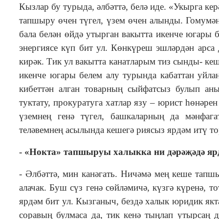
Кызлар бу турыда, әлбәттә, белә иде. «Укырга ке
тапшыру өчен түгел, үзем өчен алынды. Гомумән
бала белән өйдә утырган вакытта икенче югары 
энергиясе күп бит ул. Көнкүреш эшләрдән арса 
кирәк. Тик ул вакытта канатларым тиз сынды- к
икенче югары белем алу турында кабаттан уйл
кибеттән алган товарның сыйфатсыз булып аны
туктату, прокуратуга хатлар язу – юрист һөнәре
үземнең генә түгел, башкаларның да мәнфаг
теләвемнең асылында кешегә риясыз ярдәм итү то
- «Нокта» тапшыруы халыкка ни дәрәҗәдә ярд
- Әлбәттә, мин канәгать. Ничәмә мең кеше тапш
алачак. Буш сүз генә сөйләмичә, күзгә күренә, 
ярдәм бит ул. Кызганыч, бездә халык юридик якт
соравың булмаса да, тик кенә тыңлап утырсаң