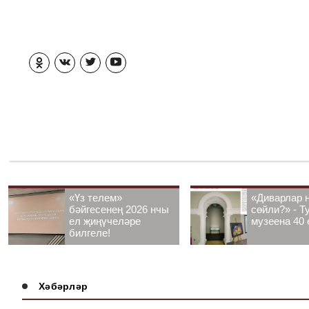
«Үз телем»
«Диварлар 
бәйгесенең 2026 нчы
сөйли?» - Т
ел җиңүчеләре
музеена 40 
билгеле!
Хәбәрләр