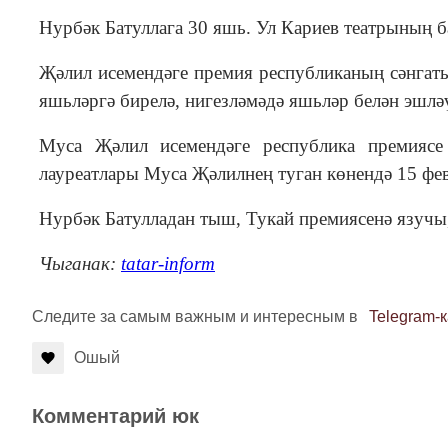
Нурбәк Батуллага 30 яшь. Ул Кариев театрының 
Җәлил исемендәге премия республиканың сәнгать
яшьләргә бирелә, нигезләмәдә яшьләр белән эшләү
Муса Җәлил исемендәге республика премиясе
лауреатлары Муса Җәлилнең туган көнендә 15 фев
Нурбәк Батулладан тыш, Тукай премиясенә язучы
Чыганак:
tatar-inform
Следите за самым важным и интересным в
Telegram-
Ошый
Комментарий юк