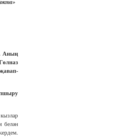
Нокта»
.
Аның
Гөлназ
җавап-
апшыру
 кызлар
м белән
кердем.