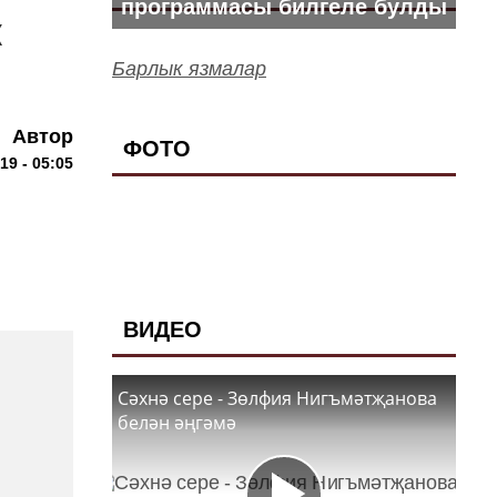
программасы билгеле булды
к
Барлык язмалар
Автор
ФОТО
19 - 05:05
ВИДЕО
Сәхнә сере - Зөлфия Нигъмәтҗанова
белән әңгәмә