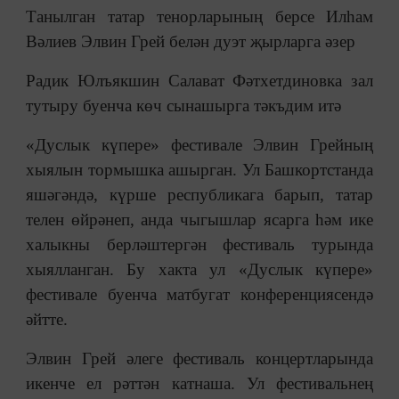
Танылган татар тенорларының берсе Илһам
Вәлиев Элвин Грей белән дуэт җырларга әзер
Радик Юлъякшин Салават Фәтхетдиновка зал
тутыру буенча көч сынашырга тәкъдим итә
«Дуслык күпере» фестивале Элвин Грейның
хыялын тормышка ашырган. Ул Башкортстанда
яшәгәндә, күрше республикага барып, татар
телен өйрәнеп, анда чыгышлар ясарга һәм ике
халыкны берләштергән фестиваль турында
хыялланган. Бу хакта ул «Дуслык күпере»
фестивале буенча матбугат конференциясендә
әйтте.
Элвин Грей әлеге фестиваль концертларында
икенче ел рәттән катнаша. Ул фестивальнең