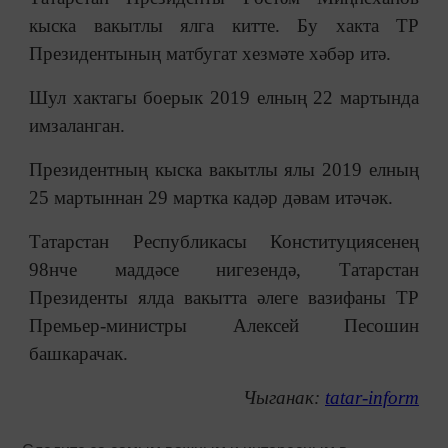
кыска вакытлы ялга китте. Бу хакта ТР
Президентының матбугат хезмәте хәбәр итә.
Шул хактагы боерык 2019 елның 22 мартында
имзаланган.
Президентның кыска вакытлы ялы 2019 елның
25 мартыннан 29 мартка кадәр дәвам итәчәк.
Татарстан Республикасы Конституциясенең
98нче маддәсе нигезендә, Татарстан
Президенты ялда вакытта әлеге вазифаны ТР
Премьер-министры Алексей Песошин
башкарачак.
Чыганак:
tatar-inform