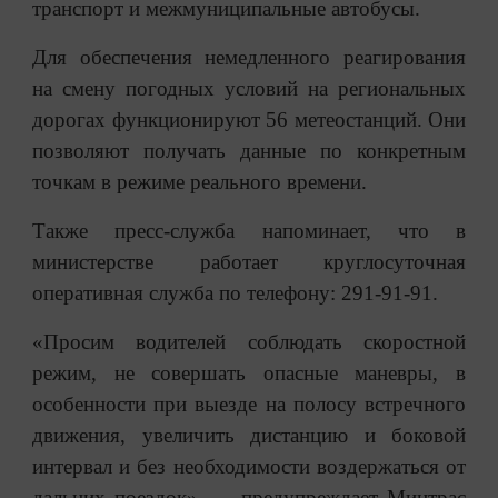
транспорт и межмуниципальные автобусы.
Для обеспечения немедленного реагирования
на смену погодных условий на региональных
дорогах функционируют 56 метеостанций. Они
позволяют получать данные по конкретным
точкам в режиме реального времени.
Также пресс-служба напоминает, что в
министерстве работает круглосуточная
оперативная служба по телефону: 291-91-91.
«Просим водителей соблюдать скоростной
режим, не совершать опасные маневры, в
особенности при выезде на полосу встречного
движения, увеличить дистанцию и боковой
интервал и без необходимости воздержаться от
дальних поездок», — предупреждает Минтрас