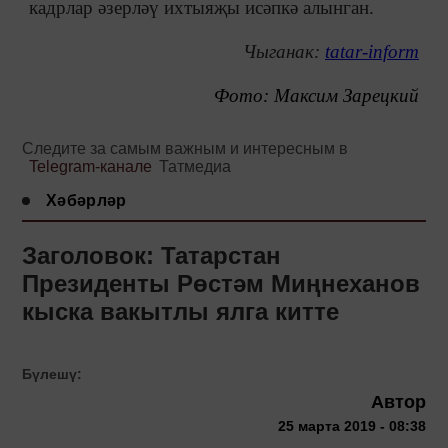
кадрлар әзерләү ихтыяҗы исәпкә алынган.
Чыганак
:
tatar-inform
Фото: Максим Зарецкий
Следите за самым важным и интересным в
Telegram-канале
Татмедиа
Хәбәрләр
Заголовок: Татарстан
Президенты Рөстәм Миңнеханов
кыска вакытлы ялга китте
Бүлешү:
Автор
25 марта 2019 - 08:38