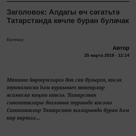
Заголовок: Алдагы өч сәгатьтә
Татарстанда көчле буран булачак
Бүлешү:
Автор
25 марта 2019 - 12:14
Машина йөртүчеләргә бик сак булырга, кисәк
туктамаска һәм куркыныч маневрлар
ясамаска киңәш ителә. Татарстан
синоптиклары бозлавык турында кисәтә
Синоптиклар Татарстан юлларында буран һәм
кар көртлә...