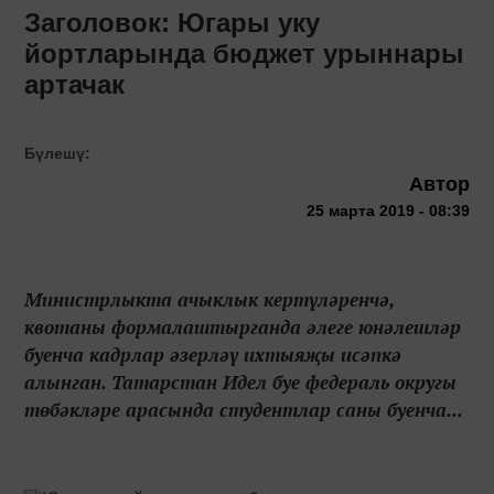
Заголовок: Югары уку
йортларында бюджет урыннары
артачак
Бүлешү:
Автор
25 марта 2019 - 08:39
Министрлыкта ачыклык кертүләренчә,
квотаны формалаштырганда әлеге юнәлешләр
буенча кадрлар әзерләү ихтыяҗы исәпкә
алынган. Татарстан Идел буе федераль округы
төбәкләре арасында студентлар саны буенча...