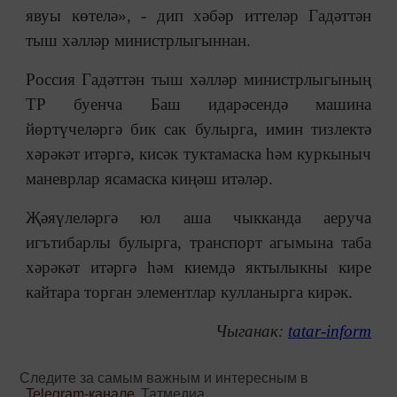
явуы көтелә», - дип хәбәр иттеләр Гадәттән
тыш хәлләр министрлыгыннан.
Россия Гадәттән тыш хәлләр министрлыгының
ТР буенча Баш идарәсендә машина
йөртүчеләргә бик сак булырга, имин тизлектә
хәрәкәт итәргә, кисәк туктамаска һәм куркыныч
маневрлар ясамаска киңәш итәләр.
Җәяүлеләргә юл аша чыкканда аеруча
игътибарлы булырга, транспорт агымына таба
хәрәкәт итәргә һәм киемдә яктылыкны кире
кайтара торган элементлар кулланырга кирәк.
Чыганак:
tatar-inform
Следите за самым важным и интересным в
Telegram-канале
Татмедиа