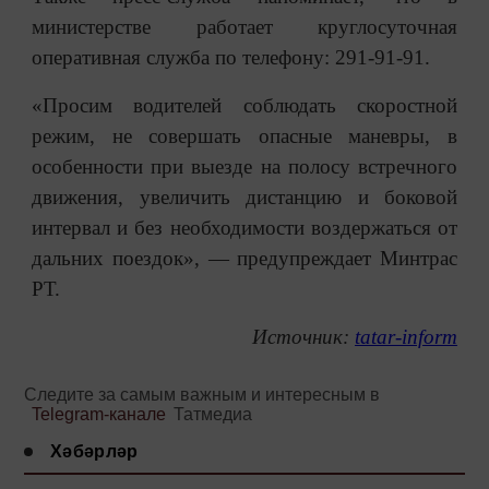
министерстве работает круглосуточная
оперативная служба по телефону: 291-91-91.
«Просим водителей соблюдать скоростной
режим, не совершать опасные маневры, в
особенности при выезде на полосу встречного
движения, увеличить дистанцию и боковой
интервал и без необходимости воздержаться от
дальних поездок», — предупреждает Минтрас
РТ.
Источник:
tatar-inform
Следите за самым важным и интересным в
Telegram-канале
Татмедиа
Хәбәрләр