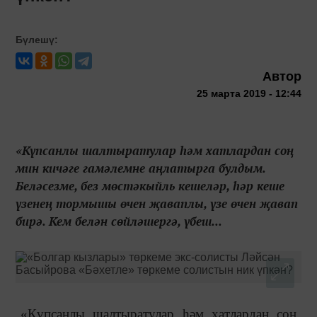
Бүлешү:
Автор
25 марта 2019 - 12:44
«Күпсанлы шалтыратулар һәм хатлардан соң
мин кичәге гамәлемне аңлатырга булдым.
Беләсезме, без мөстәкыйль кешеләр, һәр кеше
үзенең тормышы өчен җаваплы, үзе өчен җавап
бирә. Кем белән сөйләшергә, үбеш...
«Күпсанлы шалтыратулар һәм хатлардан соң