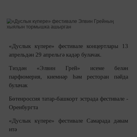
«Дуслык күпере» фестивале концертлары 13
апрельдән 29 апрельгә кадәр булачак.
Тиздән «Элвин Грей» исеме белән
парфюмерия, киемнәр һәм ресторан пәйда
булачак
Бөтенроссия татар-башкорт эстрада фестивале -
Оренбургта
«Дуслык күпере» фестивале Самарада дәвам
итә