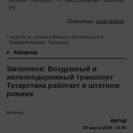
РТ.
Подробнее:
tatar-inform
Следите за самым важным и интересным в
Telegram-канале
Татмедиа
Хәбәрләр
Заголовок: Воздушный и
железнодорожный транспорт
Татарстана работает в штатном
режиме
Бүлешү:
Автор
25 марта 2019 - 11:51