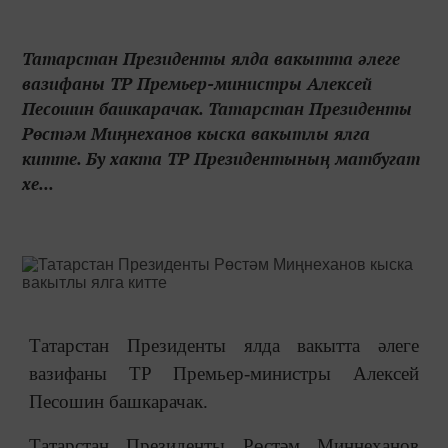
Татарстан Президенты ялда вакытта әлеге
вазифаны ТР Премьер-министры Алексей
Песошин башкарачак. Татарстан Президенты
Рөстәм Миңнеханов кыска вакытлы ялга
китте. Бу хакта ТР Президентының матбугат
хе...
Татарстан Президенты ялда вакытта әлеге
вазифаны ТР Премьер-министры Алексей
Песошин башкарачак.
Татарстан Президенты Рөстәм Миңнеханов