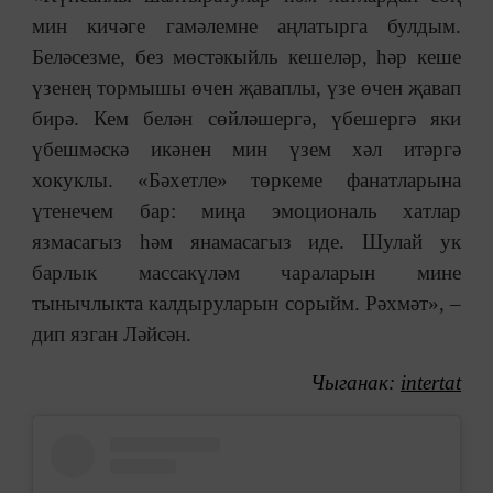
мин кичәге гамәлемне аңлатырга булдым.
Беләсезме, без мөстәкыйль кешеләр, һәр кеше
үзенең тормышы өчен җаваплы, үзе өчен җавап
бирә. Кем белән сөйләшергә, үбешергә яки
үбешмәскә икәнен мин үзем хәл итәргә
хокуклы. «Бәхетле» төркеме фанатларына
үтенечем бар: миңа эмоциональ хатлар
язмасагыз һәм янамасагыз иде. Шулай ук
барлык массакүләм чараларын мине
тынычлыкта калдыруларын сорыйм. Рәхмәт», ‒
дип язган Ләйсән.
Чыганак:
intertat