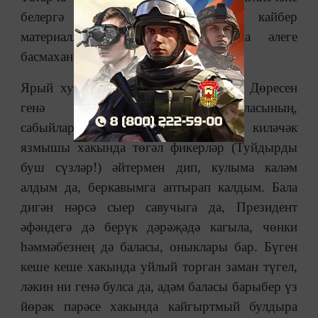
белергә тиеш дигән максаттан кайбер
материалларны тәрҗемә дә кыла әлеге
басмаханә.
Ярый хуш, фикерем ул хакта түгел. Дөресен
генә әйткәндә, татар баласының,
сабыйларыбызның бүгенге тәрбиясе, киләчәк
язмышы хакында төгәл фикерләр (Туйдырды
буш сүзләр!) әйтермен дип, кулыма каләм
алдым да, беркавымга аптырап калдым. Бала
дигән нәрсә сыер савучыга да, Президент
әфәндегә дә берүк дәрәҗәдә кагыла, чөнки
һәммәбезнең дә баласы, оныклары бар. Бүген
кеше кеше хакында уйлый торган заман түгел,
ләкин ни генә булса да, адәм баласы барыбер үз
йөрәк парәсе хакында кайгыртмый булдыра