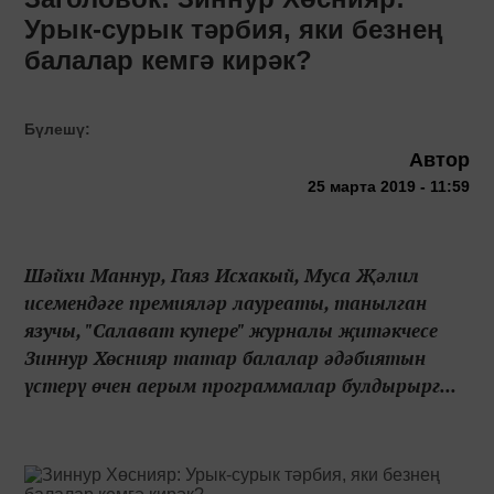
Урык-сурык тәрбия, яки безнең
балалар кемгә кирәк?
Бүлешү:
Автор
25 марта 2019 - 11:59
Шәйхи Маннур, Гаяз Исхакый, Муса Җәлил
исемендәге премияләр лауреаты, танылган
язучы, "Салават купере" журналы җитәкчесе
Зиннур Хөснияр татар балалар әдәбиятын
үстерү өчен аерым программалар булдырырг...