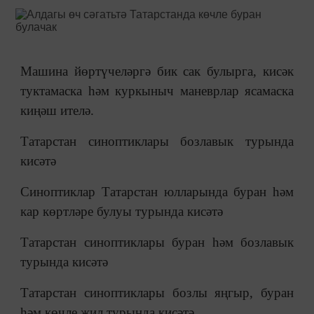
Машина йөртүчеләргә бик сак булырга, кисәк
туктамаска һәм куркыныч маневрлар ясамаска
киңәш ителә.
Татарстан синоптиклары бозлавык турында
кисәтә
Синоптиклар Татарстан юлларында буран һәм
кар көртләре булуы турында кисәтә
Татарстан синоптиклары буран һәм бозлавык
турында кисәтә
Татарстан синоптиклары бозлы яңгыр, буран
һәм көчле җил турында кисәтә