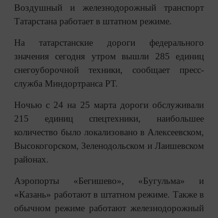
Воздушный и железнодорожный транспорт
Татарстана работает в штатном режиме.
На татарстанские дороги федерального
значения сегодня утром вышли 285 единиц
снегоуборочной техники, сообщает пресс-
служба Миндортранса РТ.
Ночью с 24 на 25 марта дороги обслуживали
215 единиц спецтехники, наибольшее
количество было локализовано в Алексеевском,
Высокогорском, Зеленодольском и Лаишевском
районах.
Аэропорты «Бегишево», «Бугульма» и
«Казань» работают в штатном режиме. Также в
обычном режиме работают железнодорожный