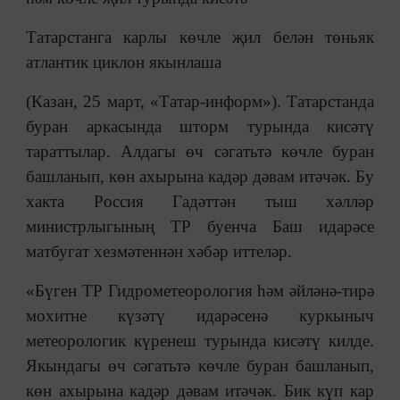
Татарстанга карлы көчле җил белән төньяк
атлантик циклон якынлаша
(Казан, 25 март, «Татар-информ»). Татарстанда
буран аркасында шторм турында кисәтү
тараттылар. Алдагы өч сәгатьтә көчле буран
башланып, көн ахырына кадәр дәвам итәчәк. Бу
хакта Россия Гадәттән тыш хәлләр
министрлыгының ТР буенча Баш идарәсе
матбугат хезмәтеннән хәбәр иттеләр.
«Бүген ТР Гидрометеорология һәм әйләнә-тирә
мохитне күзәтү идарәсенә куркыныч
метеорологик күренеш турында кисәтү килде.
Якындагы өч сәгатьтә көчле буран башланып,
көн ахырына кадәр дәвам итәчәк. Бик күп кар