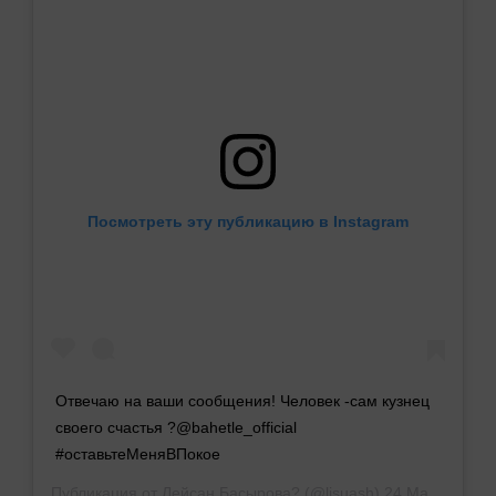
Посмотреть эту публикацию в Instagram
Отвечаю на ваши сообщения! Человек -сам кузнец
своего счастья ?@bahetle_official
#оставьтеМеняВПокое
Публикация от
Лейсан Басырова?
(@lisuash)
24 Мар 2019 в 7:01 PDT