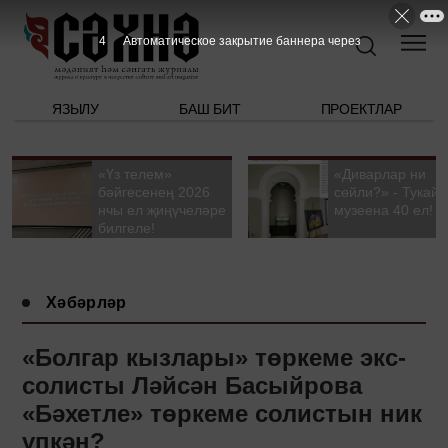
3
Автоматическое закрытие баннера через
ЯЗЫЛУ
БАШ БИТ
ПРОЕКТЛАР
«Үз телем»
«Диварлар ни
бәйгесенең 2026
сөйли?» - Тукай
нчы ел җиңүчеләре
музеена 40 ел!
билгеле!
Хәбәрләр
«Болгар кызлары» төркеме экс-
солисты Ләйсән Басыйрова
«Бәхетле» төркеме солистын ник
үпкән?