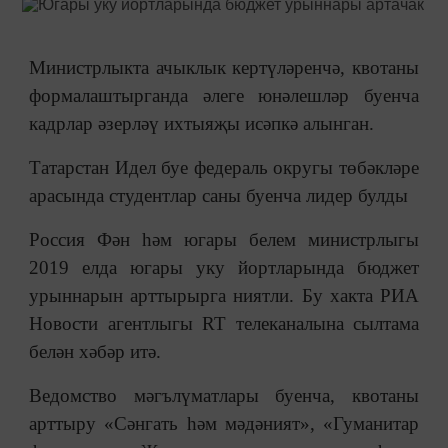
Министрлыкта ачыклык кертүләренчә, квотаны
формалаштырганда әлеге юнәлешләр буенча
кадрлар әзерләү ихтыяҗы исәпкә алынган.
Татарстан Идел буе федераль округы төбәкләре
арасында студентлар саны буенча лидер булды
Россия Фән һәм югары белем министрлыгы
2019 елда югары уку йортларында бюджет
урыннарын арттырырга ниятли. Бу хакта РИА
Новости агентлыгы RT телеканалына сылтама
белән хәбәр итә.
Ведомство мәгълүматлары буенча, квотаны
арттыру «Сәнгать һәм мәдәният», «Гуманитар