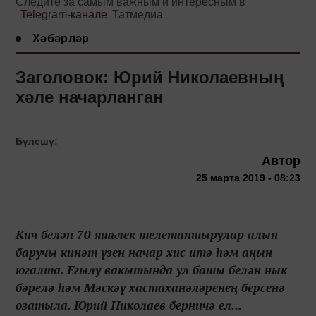
Следите за самым важным и интересным в
Telegram-канале
Татмедиа
Хәбәрләр
Заголовок: Юрий Николаевның
хәле начарланган
Бүлешү:
Автор
25 марта 2019 - 08:23
Кич белән 70 яшьлек телетапшырулар алып
баручы кинәт үзен начар хис итә һәм аңын
югалта. Егылу вакытында ул башы белән нык
бәрелә һәм Мәскәү хастаханәләренең берсенә
озатыла. Юрий Николаев берничә ел...