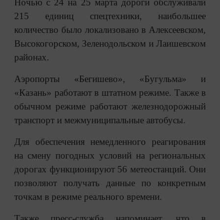
Ночью с 24 на 25 марта дороги обслуживали
215 единиц спецтехники, наибольшее
количество было локализовано в Алексеевском,
Высокогорском, Зеленодольском и Лаишевском
районах.
Аэропорты «Бегишево», «Бугульма» и
«Казань» работают в штатном режиме. Также в
обычном режиме работают железнодорожный
транспорт и межмуниципальные автобусы.
Для обеспечения немедленного реагирования
на смену погодных условий на региональных
дорогах функционируют 56 метеостанций. Они
позволяют получать данные по конкретным
точкам в режиме реального времени.
Также пресс-служба напоминает, что в