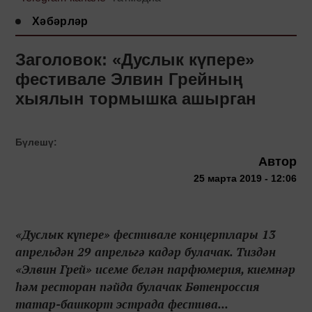
Хәбәрләр
Заголовок: «Дуслык күпере»
фестивале Элвин Грейның
хыялын тормышка ашырган
Бүлешү:
Автор
25 марта 2019 - 12:06
«Дуслык күпере» фестивале концертлары 13
апрельдән 29 апрельгә кадәр булачак. Тиздән
«Элвин Грей» исеме белән парфюмерия, киемнәр
һәм ресторан пәйда булачак Бөтенроссия
татар-башкорт эстрада фестива...