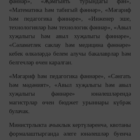
фәннәр», «Җәмгыять турындагы фән»,
«Математика һәм табигый фәннәр», «Мәгариф
һәм педагогика фәннәре», «Инженер эше,
технологияләр һәм технологик фәннәр», «Авыл
хуҗалыгы һәм авыл хуҗалыгы фәннәре»,
«Сәламәтлек саклау һәм медицина фәннәре»
кебек өлкәләрдә белем алучы бакалаврлар һәм
белгечләр өчен каралган.
«Мәгариф һәм педагогика фәннәре», «Сәнгать
һәм мәдәният», «Авыл хуҗалыгы һәм авыл
хуҗалыгы фәннәре» юнәлешләрендә
магистрлар өчен бюджет урыннары күбрәк
булачак.
Министрлыкта ачыклык кертүләренчә, квотаны
формалаштырганда әлеге юнәлешләр буенча