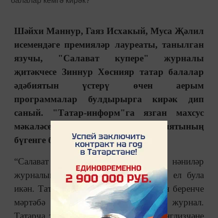
Шәйхи Маннур, Гаяз Исхакый, Муса Җәлил
исемендәге премияләр лауреаты, танылган
язучы, "Салават купере" журналы
җитәкчесе Зиннур Хөснияр татар балалар
әдәбиятын үстерү өчен аерым
программалар булдырырга кирәк дип
саный. "Татар-информ"га язган махсус
мәкаләсендә ул балалар әдәбиятының
бүгенге бурычларын билгели.
“Салават күпере”дип аталган нәниләр
журналына нигез салынуга быел 30 ел була
икән. Татар тарихында сабыйлар өчен беренче
мәртәбә нәшер ителә мондый төсле журнал.
Татарча тәрбия бирә, татар баласы инглизчәне