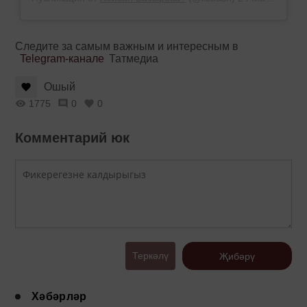
Следите за самым важным и интересным в
Telegram-канале
Татмедиа
Ошый
1775
0
0
Комментарий юк
Теркәлү
Җибәрү
Хәбәрләр