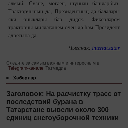
алмый. Сүзне, мөгаен, шуннан башларбыз.
Тракторчының да, Президентның да балалары
яки оныклары бар дидек. Фикерләрем
тракторчы милләтәшем өчен дә һәм Президент
адресына да.
Чыганак:
intertat.tatar
Следите за самым важным и интересным в
Telegram-канале
Татмедиа
Хәбәрләр
Заголовок: На расчистку трасс от
последствий бурана в
Татарстане вывели около 300
единиц снегоуборочной техники