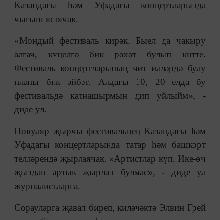
Казандагы һәм Уфадагы концертларында
чыгыш ясаячак.
«Мондый фестиваль кирәк. Быел да чакыру
алгач, күңелгә бик рәхәт булып китте.
Фестиваль концертларының чит илләрдә булу
планы бик әйбәт. Алдагы 10, 20 елда бу
фестивальдә катнашырмын дип уйлыйм», -
диде ул.
Популяр җырчы фестивальнең Казандагы һәм
Уфадагы концертларында татар һәм башкорт
телләрендә җырлаячак. «Артистлар күп. Ике-өч
җырдан артык җырлап булмас», - диде ул
журналистларга.
Сорауларга җавап биреп, киләчәктә Элвин Грей