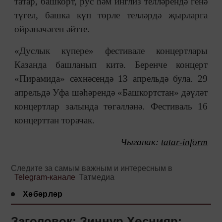
татар, башкорт, рус һәм инглиз телләрендә генә
түгел, башка күп төрле телләрдә җырларга
өйрәнәчәген әйтте.
«Дуслык күпере» фестивале концертлары
Казанда башланып китә. Беренче концерт
«Пирамида» сәхнәсендә 13 апрельдә була. 29
апрельдә Уфа шәһәрендә «Башкортстан» дәүләт
концертлар залында төгәлләнә. Фестиваль 16
концерттан торачак.
Чыганак:
tatar-inform
Следите за самым важным и интересным в
Telegram-канале
Татмедиа
Хәбәрләр
Заголовок: Зиннур Хөснияр: