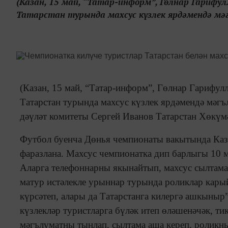
(Казан, 15 май, “Татар-информ”, Гөлнар Гарифул
Татарстан турында махсус күзлек ярдәмендә мә
(Казан, 15 май, “Татар-информ”, Гөлнар Гарифул
Татарстан турында махсус күзлек ярдәмендә мәгъ
дәүләт комитеты Сергей Иванов Татарстан Хөкү
Футбол буенча Дөнья чемпионаты вакытында Каза
фаразлана. Махсус чемпионатка дип барлыгы 10 м
Аларга телефоннарны якынайтып, махсус сылтама 
матур истәлекле урыннар турында роликлар карый 
күрсәтеп, алары да Татарстанга килергә ашкыныр
күзлекләр туристларга бүләк итеп өләшенәчәк, ти
мәгълүматны тыңлап, сылтама аша кереп, роликны 