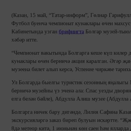
(Казан, 15 май, “Татар-информ”, Гөлнар Гарифул
Футбол буенча чемпионат кунаклары өчен махсус 
Кабинетында узган
брифингта
Болгар музей-тыю
хәбәр итте.
“Чемпионат вакытында Болгарга кеше күп килер д
кунаклары өчен берничә акция каралган. Әгәр җан
музеена билет алып керсә, Успение чиркәве тарих
Ул Болгарда быелгы туристик сезонның яңалыгы
берничә музейны үз эченә ала: Спас уезды дворя
елга белән бәйле), Абдулла Алиш музее (Абдулла
Болгарга ничек бару дигәндә, Лилия Сафина Каза
экскурсияләргә заказ биреп булуын искәртте. “Җә
8дә метеор китә, 1 июньнән көн саен һәм ялларда 