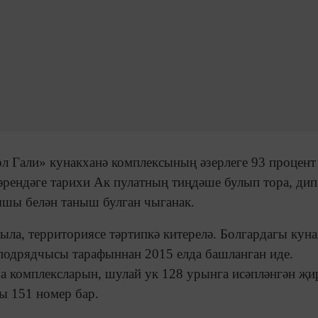
ол Гали» кунакханә комплексының әзерлеге 93 процент
әрендәге тарихи Ак пулатның тиңдәше булып тора, дип
ышы белән таныш булган чыганак.
ыла, территориясе тәртипкә китерелә. Болгардагы кун
подрядчысы тарафыннан 2015 елда башланган иде.
а комплексларын, шулай ук 128 урынга исәпләнгән җи
ы 151 номер бар.