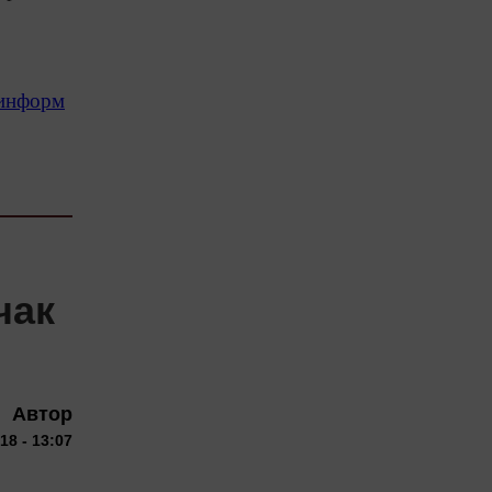
-информ
чак
Автор
18 - 13:07