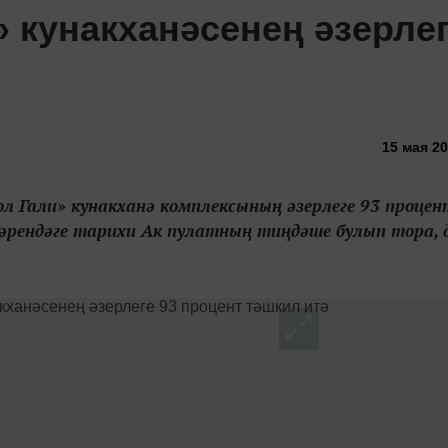
 кунакханәсенең әзерле
15 мая 20
ол Гали» кунакханә комплексының әзерлеге 93 процен
һәрендәге тарихи Ак пулатның тиңдәше булып тора, 