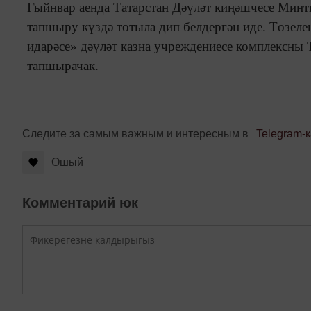
Гыйнвар аенда Татарстан Дәүләт киңәшчесе Мин
тапшыру күздә тотыла дип белдергән иде. Төзел
идарәсе» дәүләт казна учреждениесе комплексны
тапшырачак.
Следите за самым важным и интересным в
Telegram-
Ошый
Комментарий юк