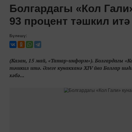
Болгардагы «Кол Гали»
93 процент тәшкил итә
Бүлешү:
(Казан, 15 май, «Татар-информ»). Болгардагы «К
тәшкил итә. Әлеге кунакханә ХIV йөз Болгар шә
хәбә...