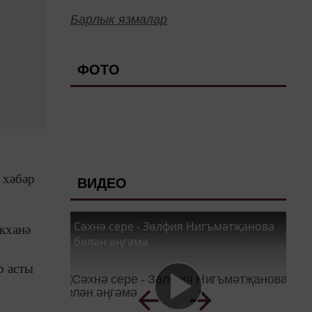
Барлык язмалар
ФОТО
 хәбәр
ВИДЕО
Сәхнә сере - Зөлфия Нигъмәтҗанова
акханә
белән әңгәмә
р асты