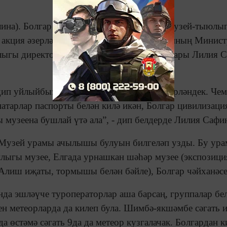
лина). Болгар дәүләт тарихи-архитектура музей-тыюлы
акция әзерләгән. Бу хакта бүген Татарстанның Минис
лыгы директорының үсеш буенча урынбасары Лилия 
ип уйлыйбыз. Без бу вакыйгага җитди әзерләндек. Че
атарлар паспорты белән килә икән, Болгар цивилизаци
ы музеена бушлай үтә ала”, - дип белдерде Лилия Сафи
 Музей урамы ачылышы булуын билгеләп узды. Бу ура
нлыгы музее, Елгада урнашкан шәһәр музее (экспозици
 Алиш иҗаты, тормышы белән бәйле), Болгар чәйханәсе
нда эшләүче туроператорлар аша барсаң, группалар бе
ен метеорларда да килеп була. Шимбә-якшәмбе сәгать 
да өстәмә сәгать 9да да метеор кузгалачак. Болгардан к