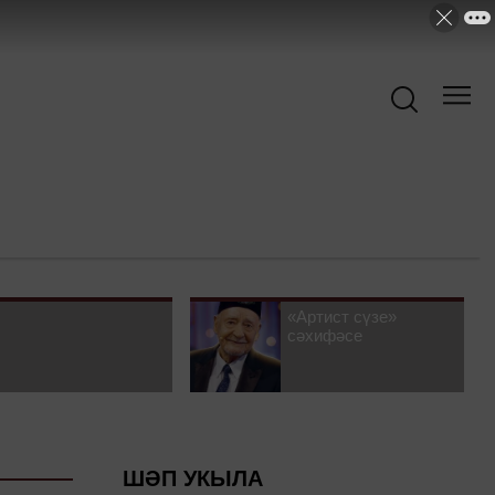
«Артист сүзе»
сәхифәсе
ШӘП УКЫЛА