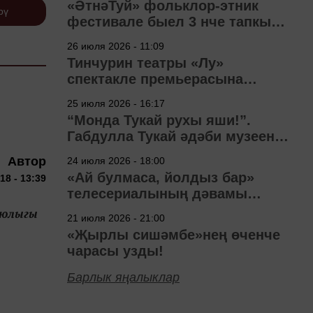
«ӘтнәТуй» фольклор-этник
рү
фестивале быел 3 нче тапкыр
узачак
26 июля 2026 - 11:09
Тинчурин театры «Лу»
спектакле премьерасына
әзерләнә
25 июля 2026 - 16:17
“Монда Тукай рухы яши!”.
Габдулла Тукай әдәби музеена
40 ел
Автор
24 июля 2026 - 18:00
«Ай булмаса, йолдыз бар»
18 - 13:39
телесериалының дәвамы
төшерелә!
ыюлыгы
21 июля 2026 - 21:00
«Җырлы сишәмбе»нең өченче
чарасы узды!
Барлык яңалыклар