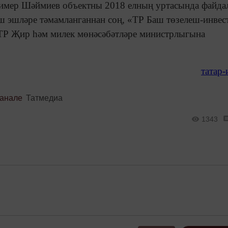
тимер Шәймиев объектны 2018 елның уртасында файда
еш эшләре тәмамланганнан соң, «ТР Баш төзелеш-инвес
 ТР Җир һәм милек мөнәсәбәтләре министрлыгына
татар
канале
Татмедиа
1343