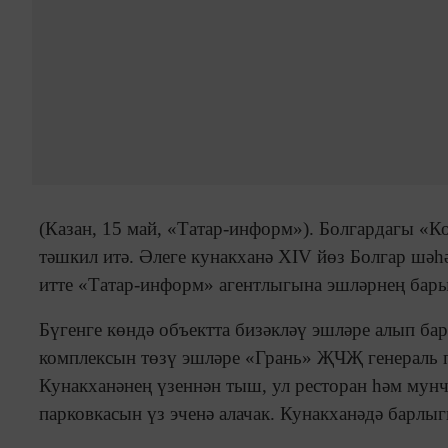
(Казан, 15 май, «Татар-информ»). Болгардагы «К
тәшкил итә. Әлеге кунакханә ХIV йөз Болгар шәһ
итте «Татар-информ» агентлыгына эшләрнең бар
Бүгенге көндә объектта бизәкләү эшләре алып бар
комплексын төзү эшләре «Грань» ҖЧҖ генераль 
Кунакханәнең үзеннән тыш, ул ресторан һәм мунч
парковкасын үз эченә алачак. Кунакханәдә барлыг