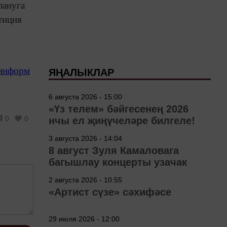
лануга
тиция
-информ
ЯҢАЛЫКЛАР
6 августа 2026 - 15:00
«Үз телем» бәйгесенең 2026
0
0
нчы ел җиңүчеләре билгеле!
3 августа 2026 - 14:04
8 август Зуля Камаловага
багышлау концерты узачак
2 августа 2026 - 10:55
«Артист сүзе» сәхифәсе
29 июля 2026 - 12:00