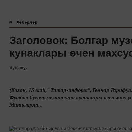
Хәбәрләр
Заголовок: Болгар му
кунаклары өчен махсус
Бүлешү:
(Казан, 15 май, “Татар-информ”, Гөлнар Гариф
Футбол буенча чемпионат кунаклары өчен махсус
Министрла...