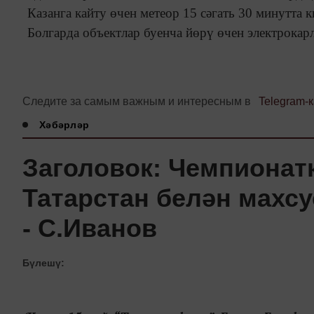
Казанга кайту өчен метеор 15 сәгать 30 минутта 
Болгарда объектлар буенча йөрү өчен электрокарл
Следите за самым важным и интересным в
Telegram-
Хәбәрләр
Заголовок: Чемпионат
Татарстан белән махс
- С.Иванов
Бүлешү: