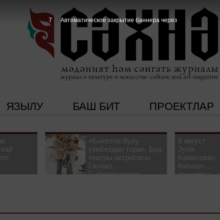
6
Автоматическое закрытие баннера через
ЯЗЫЛУ
БАШ БИТ
ПРОЕКТЛАР
ни
«Бәхетле булу
8 август
укай
үзебездән тора». Буа
Зуля
ел!
театры актрисасы
Камаловага
Гөлназ
багышлау
Гыйззәтуллина-
концерты
Гатауллина белән
узачак
әңгәмә