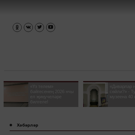
«Үз телем»
«Диварлар 
бәйгесенең 2026 нчы
сөйли?» - Т
ел җиңүчеләре
музеена 40 
билгеле!
Хәбәрләр