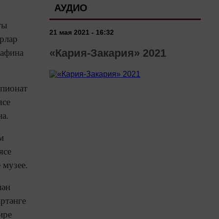
АУДИО
гы
21 мая 2021 - 16:32
трлар
«Кария-Закария» 2021
Сафина
мпионат
ясе
на.
м
ясе
 музее.
лән
иртәнге
ире