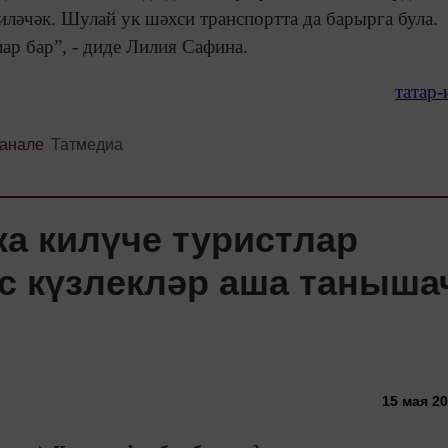
киләчәк. Шулай ук шәхси транспортта да барырга була.
ар бар”, - диде Лилия Сафина.
татар
канале
Татмедиа
ка килүче туристлар
ус күзлекләр аша таныша
15 мая 20