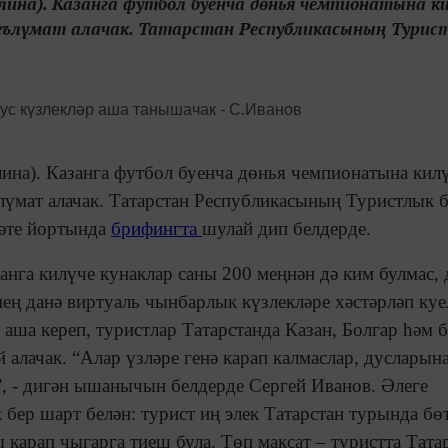
лина). Казанга футбол буенча дөнья чемпионатына к
гълүмат алачак. Татарстан Республикасының Турист
лина). Казанга футбол буенча дөнья чемпионатына кил
лүмат алачак. Татарстан Республикасының Туристлык 
мәте йортында
брифингта
шулай дип белдерде.
нга килүче кунаклар саны 200 меңнән дә ким булмас, 
ең данә виртуаль чынбарлык күзлекләре хәстәрләп куе
аша кереп, туристлар Татарстанда Казан, Болгар һәм 
алачак. “Алар үзләре генә карап калмаслар, дусларына
”, - дигән ышанычын белдерде Сергей Иванов. Әлеге
к бер шарт белән: турист иң элек Татарстан турында бө
карап чыгарга тиеш була. Төп максат – туристта Тата