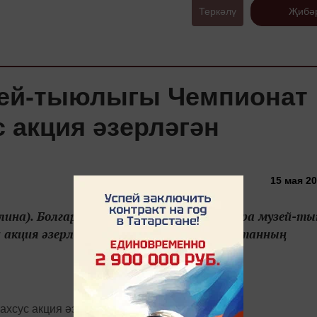
Теркәлү
Җибә
зей-тыюлыгы Чемпионат
 акция әзерләгән
15 мая 20
уллина). Болгар дәүләт тарихи-архитектура музей-т
 акция әзерләгән. Бу хакта бүген Татарстанның