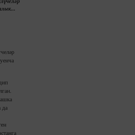
илүчеләр
лык...
үчеләр
буенча
дип
лган.
башка
 да
тен
рстанга