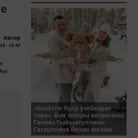
ге
Автор
18 - 13:42
т
дип
«Бәхетле булу үзебездән
тора». Буа театры актрисасы
Гөлназ Гыйззәтуллина-
Гатауллина белән әңгәмә