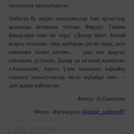
тасмасына урнаштырган.
Әлбәттә бу видео тамашачылар һәм артистлар
арасында активлык уяткан. Фирдүс Тямаев
фикерләре генә ни тора! «Данир брат! Малай
ясарга хатынны сиңа җибәрәм дигән идең, шул
киемнәре белән көтәм», – дип яза җырчы
сәхнәдәш дустына. Данир да югалып калмаган:
«Ашыкмәле, башта үзем маташып карыйм,
хатынга кызыгучылар че-то күбәйде әле», –
дип җавап кайтарган.
Автор: А.Галимова
Фото: Инстаграм
@danir_sabirov87