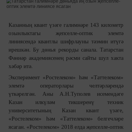
Казанның квант үзәге галимнәре 143 километр
озынлыктагы җепселле-оптик элемтә
линиясендә квантлы шифрлауны тәэмин итүгә
ирешкән. Бу дөнья рекорды санала. Татарстан
Фәннәр академиясенең рәсми сайты шул хакта
хәбәр итә.
Эксперимент «Ростелеком» һәм «Таттелеком»
элемтә операторлары челтәрләрендә
үткәрелгән. Аны А.Н.Туполев исемендәге
Казан илкүләм тикшеренү техник
университетының Казан квант үзәге,
«Ростелеком» һәм «Таттелеком» белгечләре
ясаган. «Ростелеком» 2018 елда җепселле-оптик