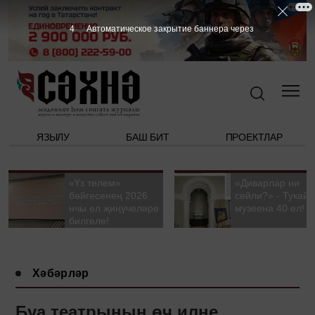
3
Автоматическое закрытие баннера через
ЯЗЫЛУ
БАШ БИТ
ПРОЕКТЛАР
«Үз телем»
«Диварлар ни
бәйгесенең 2026
сөйли?» - Тукай
нчы ел җиңүчеләре
музеена 40 ел!
билгеле!
Хәбәрләр
Буа театрының өч илне