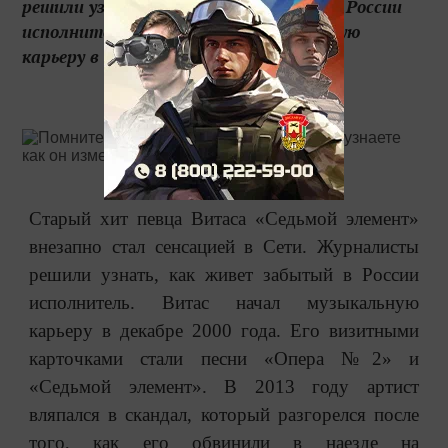
решили узнать, как живет забытый в России
исполнитель. Витас начал музыкальную
карьеру в декабре 2000 года. Его виз...
Старый хит певца Витаса «Седьмой элемент»
внезапно стал сенсацией в Сети. Журналисты
решили узнать, как живет забытый в России
исполнитель. Витас начал музыкальную
карьеру в декабре 2000 года. Его визитными
карточками стали песни «Опера №2» и
«Седьмой элемент». В 2013 году артист
вляпался в скандал, который разгорелся после
того, как его обвинили в наезде на