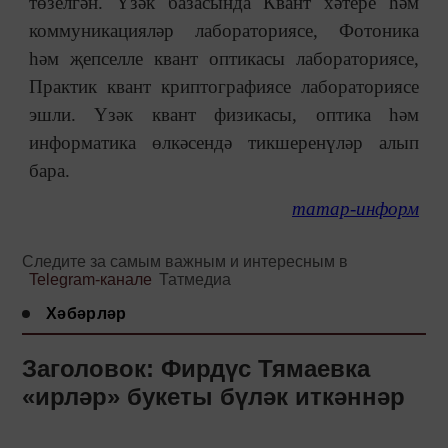
төзелгән. Үзәк базасында Квант хәтере һәм
коммуникацияләр лабораториясе, Фотоника
һәм җепселле квант оптикасы лабораториясе,
Практик квант криптографиясе лабораториясе
эшли. Үзәк квант физикасы, оптика һәм
информатика өлкәсендә тикшеренүләр алып
бара.
татар-информ
Следите за самым важным и интересным в
Telegram-канале
Татмедиа
Хәбәрләр
Заголовок: Фирдүс Тямаевка
«ирләр» букеты бүләк иткәннәр