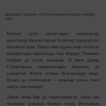
Күптән түгел артистларга гастрольләр
вакытында бирелә торган бүләкләр турында сүз
башлаган идек. Нәрсә генә күрми алар гастроль
концертлары вакытында. Әнә Фирдүс Тямаевка
себерке дә бүләк иткәннәр. Ә менә Данир
Сабировның тамашачылары барысын да
уздырган! Юмор остасы булгангадыр инде,
бүләге дә үзенчәлекле – «олылар уены» өчен
махсус костюмнар!
Данир моңа бер дә гаҗәпләнмәгән, бары тик
бүләкнең хуҗасын белергә теләп, Инстаграм