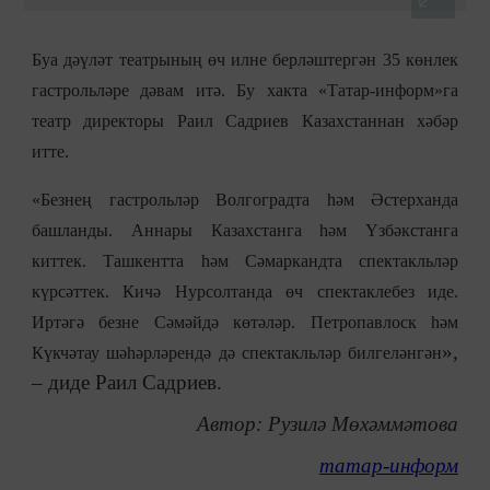
Буа дәүләт театрының өч илне берләштергән 35 көнлек
гастрольләре дәвам итә. Бу хакта «Татар-информ
»
га
театр директоры Раил Садриев Казахстаннан хәбәр
итте.
«Безнең гастрольләр Волгоградта һәм Әстерханда
башланды. Аннары Казахстанга һәм Үзбәкстанга
киттек. Ташкентта һәм Сәмаркандта спектакльләр
күрсәттек. Кичә Нурсолтанда өч спектаклебез иде.
Иртәгә безне Сәмәйдә көтәләр. Петропавлоск һәм
»,
Күкчәтау шәһәрләрендә дә спектакльләр билгеләнгән
– диде Раил Садриев.
Автор: Рузилә Мөхәммәтова
татар-информ