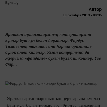
Бүлешү:
Автор
10 октября 2019 - 08:35
Яраткан артистларының концертларына
күпләр буш кул белән йөрмиләр. Фирдүс
Тямаевның тамашасына һәрчак оригиналь
бүләк алып киләләр. Узган концертына да
җырчыга «файдалы» букет бүләк иткәннәр. Үзе
Фир...
Яраткан артистларының концертларына күпләр
буш кул белән йөрмиләр. Фирдүс Тямаевның