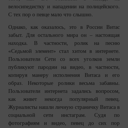
велосипедистку и нападении на полицейского.
С тех пор о певце мало что слышно.
Однако, как оказалось, это в России Витас
забыт. Для остального мира он – настоящая
находка. В частности, ролик на песню
«Седьмой элемент» стал хитом в интернете.
Пользователи Сети со всех уголков земли
публикуют пародии на видео, в частности,
копируя манеру исполнения Витаса и его
образ. Некоторые ролики весьма забавны.
Пользователи интернета задались вопросом,
как живет некогда популярный певец.
Журналисты нашли личную страничку Витаса в
социальной сети инстаграм. Судя по
фотографиям и видео, певец до сих пор