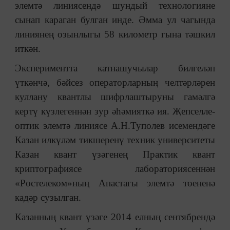
элемтә линиясендә шундый технологияне
сынап караган булган инде. Әмма ул чагында
линиянең озынлыгы 58 километр гына тәшкил
иткән.
Экспериментта катнашучылар билгеләп
үткәнчә, бәйсез операторларның челтәрләрен
куллану квантлы шифрлаштыруны гамәлгә
кертү күзлегеннән зур әһәмияткә ия. Җепселле-
оптик элемтә линиясе А.Н.Туполев исемендәге
Казан илкүләм тикшеренү техник университеты
Казан квант үзәгенең Практик квант
криптографиясе лабораториясеннән
«Ростелеком»ның Апастагы элемтә төененә
кадәр сузылган.
Казанның квант үзәге 2014 елның сентябрендә