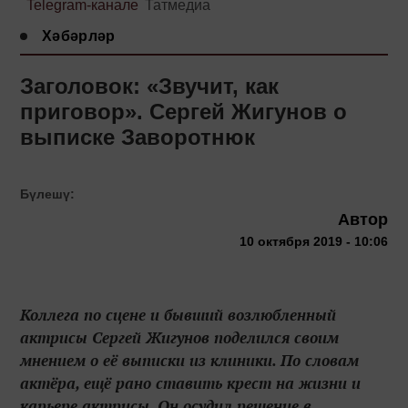
Telegram-канале
Татмедиа
Хәбәрләр
Заголовок: «Звучит, как
приговор». Сергей Жигунов о
выписке Заворотнюк
Бүлешү:
Автор
10 октября 2019 - 10:06
Коллега по сцене и бывший возлюбленный
актрисы Сергей Жигунов поделился своим
мнением о её выписки из клиники. По словам
актёра, ещё рано ставить крест на жизни и
карьере актрисы. Он осудил решение в...