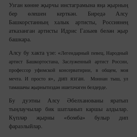
Узган көнне җырчы инстаграмына яңа җырның
бер өлешен керткән. Биредә Алсу
Башкорстанның халык артисты, Россиянең
атказанган артисты Идрис Газыев белән җыр
башкара.
Алсу бу хакта үзе: «
Легендарный певец, Народный
артист Башкортостана, Заслуженный артист России,
профессор уфимской консерватирии, в общем, моя
», дип язган.
мечта. И просто я
Моннан тыш, ул
тамашачы җырны
тиздән
ишетәчәген белдерде.
Бу дуэтны Алсу Әбелханованы яратып
тыңлаучылар бик шатланып каршы алдылар.
Күпләр җырны «бомба» булыр дип
фаразлыйлар.