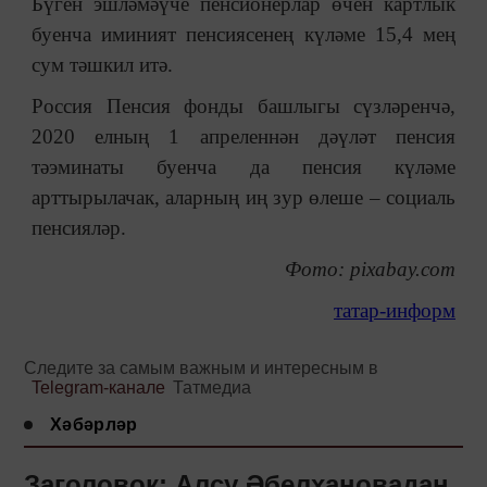
Бүген эшләмәүче пенсионерлар өчен картлык
буенча иминият пенсиясенең күләме 15,4 мең
сум тәшкил итә.
Россия Пенсия фонды башлыгы сүзләренчә,
2020 елның 1 апреленнән дәүләт пенсия
тәэминаты буенча да пенсия күләме
арттырылачак, аларның иң зур өлеше – социаль
пенсияләр.
Фото: pixabay.com
татар-информ
Следите за самым важным и интересным в
Telegram-канале
Татмедиа
Хәбәрләр
Заголовок: Алсу Әбелхановадан