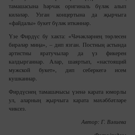
тамашасына һәрчак оригиналь бүләк алып
киләләр. Узган концертына да җырчыга
«файдалы» букет бүләк иткәннәр.
Үзе Фирдүс бу хакта: «Чәчәкләрнең төрлесен
бирәләр миңа», – дип язган. Постның астында
артистны яратучылар да үз фикерен
калдырганнар. Алар, шаяртып, «настоящий
мужской букет», дип себеркегә исем
кушканнар.
Фирдүснең тамашачысы үзенә карата юморлы
ул, аларның җырчыга карата мәхәббәтләре
чиксез.
Автор: Г. Вәлиева