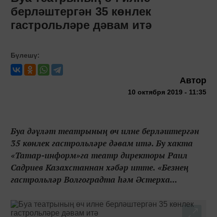
берләштергән 35 көнлек
гастрольләре дәвам итә
Бүлешү:
Автор
10 октября 2019 - 11:35
Буа дәүләт театрының өч илне берләштергән
35 көнлек гастрольләре дәвам итә. Бу хакта
«Татар-информ»га театр директоры Раил
Садриев Казахстаннан хәбәр итте. «Безнең
гастрольләр Волгоградта һәм Әстерха...