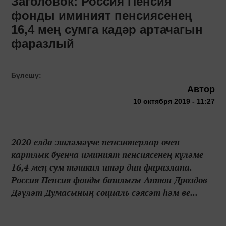
Заголовок: Россия Пенсия
фонды иминият пенсиясенең
16,4 мең сумга кадәр артачагын
фаразлый
Бүлешү:
Автор
10 октября 2019 - 11:27
2020 елда эшләмәүче пенсионерлар өчен
картлык буенча иминият пенсиясенең күләме
16,4 мең сум тәшкил итәр дип фаразлана.
Россия Пенсия фонды башлыгы Антон Дроздов
Дәүләт Думасының социаль сәясәт һәм ве...