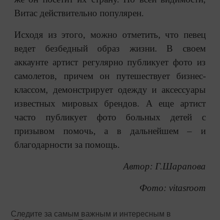
Витас действительно популярен.
Исходя из этого, можно отметить, что певец
ведет безбедный образ жизни. В своем
аккаунте артист регулярно публикует фото из
самолетов, причем он путешествует бизнес-
классом, демонстрирует одежду и аксессуары
известных мировых брендов. А еще артист
часто публикует фото больных детей с
призывом помочь, а в дальнейшем – и
благодарности за помощь.
Автор: Г.Шарапова
Фото: vitasroom
Следите за самым важным и интересным в