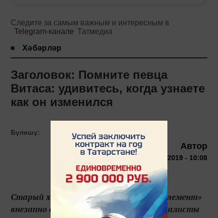
Следите за самым важным и интересным в
Telegram-канале
Татмедиа
Хәбәрләр
Заголовок: Помните певца
Витаса: удивитесь, когда узнаете
как он изменился
Бүлешү:
Автор
10 октября 2019 - 10:08
Старый хит певца Витаса «Седьмой элемент»
внезапно стал сенсацией в Сети. Журналисты