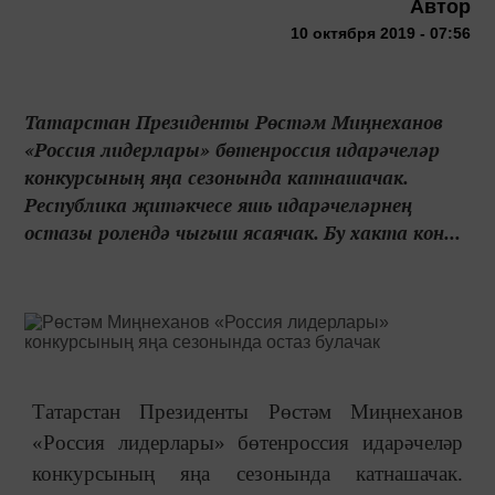
Автор
10 октября 2019 - 07:56
Татарстан Президенты Рөстәм Миңнеханов
«Россия лидерлары» бөтенроссия идарәчеләр
конкурсының яңа сезонында катнашачак.
Республика җитәкчесе яшь идарәчеләрнең
остазы ролендә чыгыш ясаячак. Бу хакта кон...
Татарстан Президенты Рөстәм Миңнеханов
«Россия лидерлары» бөтенроссия идарәчеләр
конкурсының яңа сезонында катнашачак.