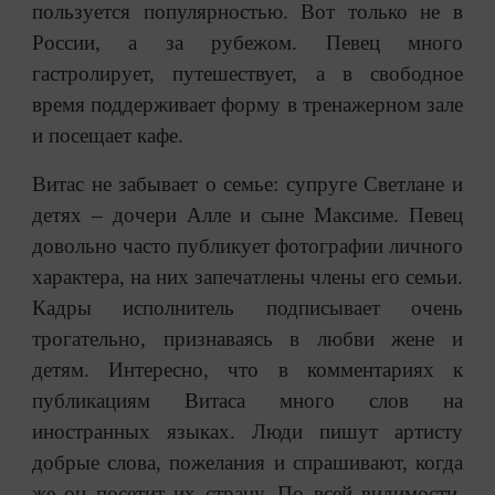
пользуется популярностью. Вот только не в
России, а за рубежом. Певец много
гастролирует, путешествует, а в свободное
время поддерживает форму в тренажерном зале
и посещает кафе.
Витас не забывает о семье: супруге Светлане и
детях – дочери Алле и сыне Максиме. Певец
довольно часто публикует фотографии личного
характера, на них запечатлены члены его семьи.
Кадры исполнитель подписывает очень
трогательно, признаваясь в любви жене и
детям. Интересно, что в комментариях к
публикациям Витаса много слов на
иностранных языках. Люди пишут артисту
добрые слова, пожелания и спрашивают, когда
же он посетит их страну. По всей видимости,