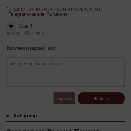
Следите за самым важным и интересным в
Telegram-канале
Татмедиа
Ошый
1493
0
0
Комментарий юк
Теркәлү
Җибәрү
Хәбәрләр