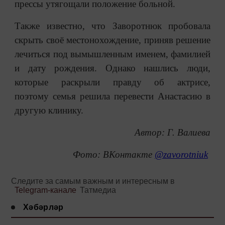
прессы утягощали положение больной.
Также известно, что Заворотнюк пробовала
скрыть своё местонохождение, приняв решение
лечиться под вымышленным именем, фамилией
и дату рождения. Однако нашлись люди,
которые раскрыли правду об актрисе,
поэтому семья решила перевести Анастасию в
другую клинику.
Автор: Г. Валиева
Фото: ВКонтакте
@zavorotniuk
Следите за самым важным и интересным в
Telegram-канале
Татмедиа
Хәбәрләр