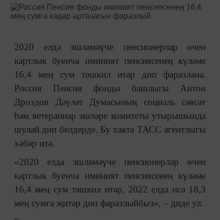
2020 елда эшләмәүче пенсионерлар өчен
картлык буенча иминият пенсиясенең күләме
16,4 мең сум тәшкил итәр дип фаразлана.
Россия Пенсия фонды башлыгы Антон
Дроздов Дәүләт Думасының социаль сәясәт
һәм ветераннар эшләре комитеты утырышында
шулай дип белдерде. Бу хакта ТАСС агентлыгы
хәбәр итә.
«2020 елда эшләмәүче пенсионерлар өчен
картлык буенча иминият пенсиясенең күләме
16,4 мең сум тәшкил итәр, 2022 елда исә 18,3
мең сумга җитәр дип фаразлыйбыз», – диде ул.