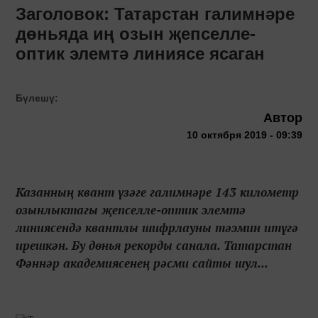
Заголовок: Татарстан галимнәре
дөньяда иң озын җепселле-
оптик элемтә линиясе ясаган
Бүлешү:
Автор
10 октября 2019 - 09:39
Казанның квант үзәге галимнәре 143 километр
озынлыктагы җепселле-оптик элемтә
линиясендә квантлы шифрлауны тәэмин итүгә
ирешкән. Бу дөнья рекорды санала. Татарстан
Фәннәр академиясенең рәсми сайты шул...