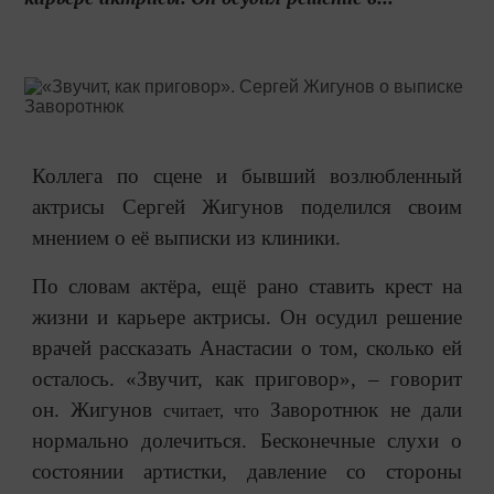
Коллега по сцене и бывший возлюбленный
актрисы Сергей Жигунов поделился своим
мнением о её выписки из клиники.
По словам актёра,
ещё рано ставить крест на
жизни и карьере актрисы. Он осудил решение
врачей рассказать Анастасии о том, сколько ей
осталось.
«Звучит, как приговор», – говорит
он. Жигунов
Заворотнюк не дали
считает, что
нормально долечиться. Бесконечные слухи о
состоянии артистки, давление со стороны