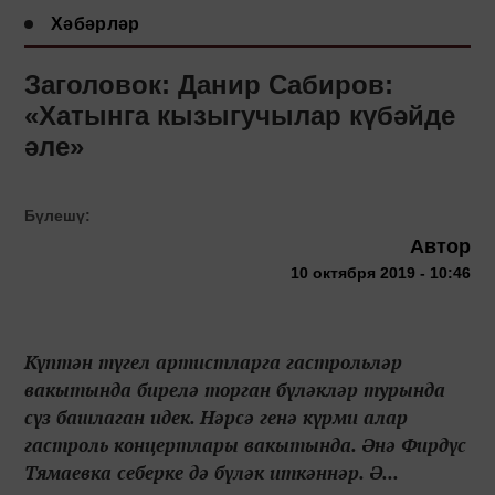
Хәбәрләр
Заголовок: Данир Сабиров:
«Хатынга кызыгучылар күбәйде
әле»
Бүлешү:
Автор
10 октября 2019 - 10:46
Күптән түгел артистларга гастрольләр
вакытында бирелә торган бүләкләр турында
сүз башлаган идек. Нәрсә генә күрми алар
гастроль концертлары вакытында. Әнә Фирдүс
Тямаевка себерке дә бүләк иткәннәр. Ә...