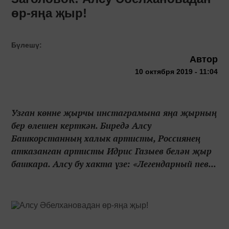
өр-яңа җыр!
Бүлешү:
Автор
10 октября 2019 - 11:04
Узган көнне җырчы инстаграмына яңа җырның
бер өлешен керткән. Биредә Алсу
Башкорстанның халык артисты, Россиянең
атказанган артисты Идрис Газыев белән җыр
башкара. Алсу бу хакта үзе: «Легендарный пев...