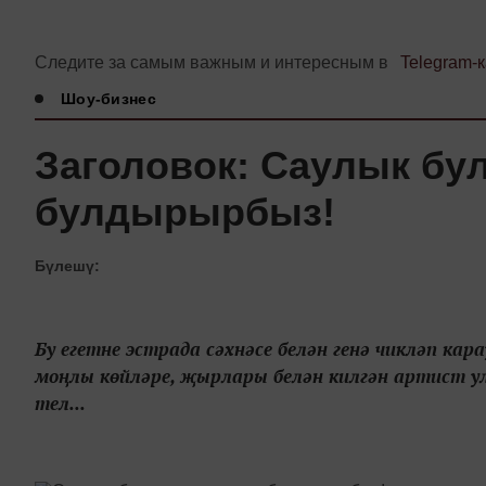
Следите за самым важным и интересным в
Telegram-
Шоу-бизнес
Заголовок: Саулык бу
булдырырбыз!
Бүлешү:
Бу егетне эстрада сәхнәсе белән генә чикләп кар
моңлы көйләре, җырлары белән килгән артист у
тел...