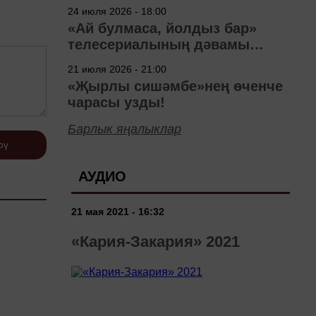
40 ел
24 июля 2026 - 18:00
«Ай булмаса, йолдыз бар»
телесериалының дәвамы
төшерелә!
21 июля 2026 - 21:00
«Җырлы сишәмбе»нең өченче
чарасы узды!
Барлык яңалыклар
рү
АУДИО
21 мая 2021 - 16:32
«Кария-Закария» 2021