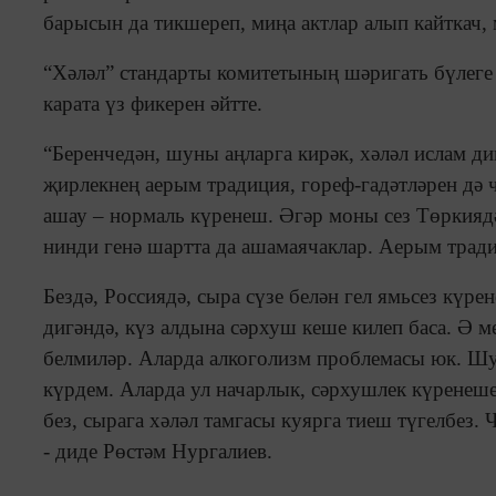
барысын да тикшереп, миңа актлар алып кайткач,
“Хәләл” стандарты комитетының шәригать бүлеге 
карата үз фикерен әйтте.
“Беренчедән, шуны аңларга кирәк, хәләл ислам д
җирлекнең аерым традиция, гореф-гадәтләрен дә ч
ашау – нормаль күренеш. Әгәр моны сез Төркиядә
нинди генә шартта да ашамаячаклар. Аерым тради
Бездә, Россиядә, сыра сүзе белән гел ямьсез күре
дигәндә, күз алдына сәрхуш кеше килеп баса. Ә 
белмиләр. Аларда алкоголизм проблемасы юк. Шуң
күрдем. Аларда ул начарлык, сәрхушлек күренеше
без, сырага хәләл тамгасы куярга тиеш түгелбез.
- диде Рөстәм Нургалиев.