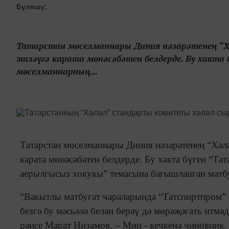
Бүлешү:
Татарстан мөселманнары Диния нәзарәтенең “
эшләүгә карата мөнәсәбәтен белдерде. Бу хакта 
мөселманнарның...
Татарстан мөселманнары Диния нәзарәтенең “Хәлә
карата мөнәсәбәтен белдерде. Бу хакта бүген “Т
аерылгысыз хокукы” темасына багышланган матбу
“Вакытлы матбугат чараларында “Татспиртпром” 
безгә бу мәсьәлә белән берәү дә мөрәҗәгать итмә
рәисе Марат Низамов. – Мин - кечкенә чиновник.