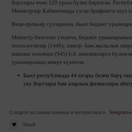
йортлары өчен 120 урын бүлеп бирелгән. Респуб
Министрлар Кабинетында узган брифингта шул ха
Вице-премьер сүзләренчә, быел бюджет урыннары 
Министр билгеләп үткәнчә, бюджет урыннарының 
технологияләр (1440), электр- һәм җылылык энерг
машина төзелеше (945) һ.б. юнәлешләргә бүленгә
урыннарының кимүе күзәтелә.
Быел республикада 44 югары белем бирү оеш
уку йортлары һәм аларның филиаллары абиту
Следите за самым важным и интересным в
Telegram-
Ошый