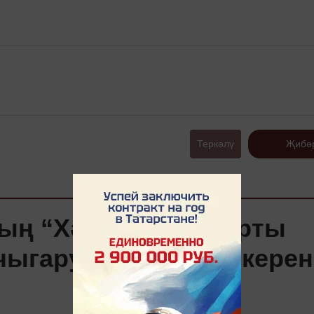
Теркәлү
Җибә
ның “Хәләл” стандарты
чыгаруга карата фикерен