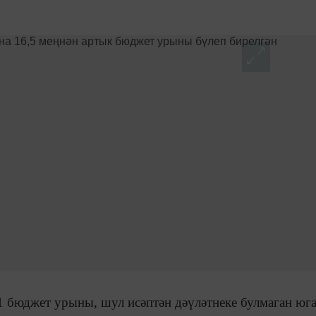
1 бюджет урыны, шул исәптән дәүләтнеке булмаган юг