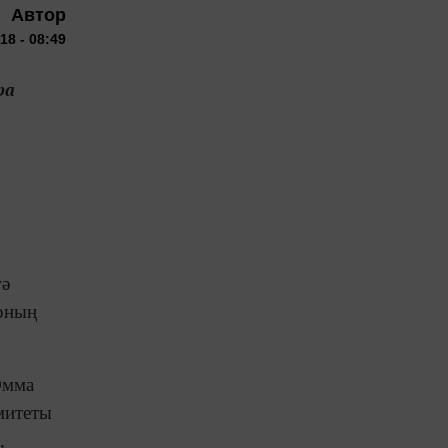
Автор
18 - 08:49
ра
гә
арның
Әмма
омитеты
,