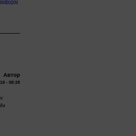
-информ
Автор
18 - 08:28
ас
дә