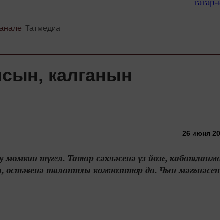
татар
канале
Татмедиа
лсын, калганын
26 июня 20
ау мөмкин түгел. Татар сәхнәсенә үз йөзе, кабатланм
л, өстәвенә талантлы композитор да. Чын мәгънәсен