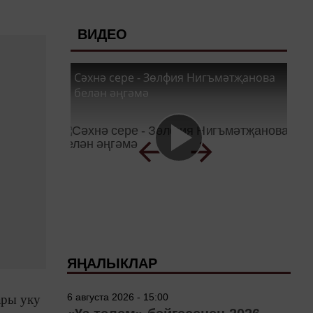
ВИДЕО
Сәхнә сере - Зөлфия Нигъмәтҗанова
белән әңгәмә
ЯҢАЛЫКЛАР
6 августа 2026 - 15:00
ары уку