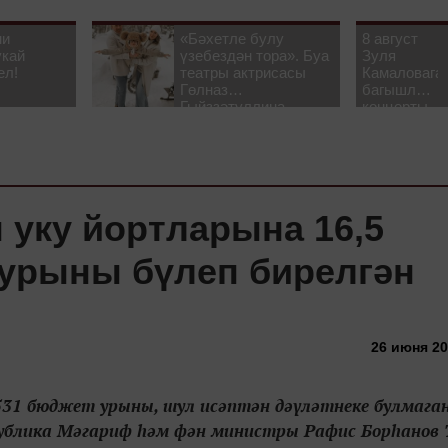
ни
«Бәхетле булу
8 август
укай
үзебездән тора». Буа
Зуля
ел!
театры актрисасы
Камаловага
Гөлназ
багышлау
Гыйззәтуллина-
концерты
Гатауллина белән
узачак
әңгәмә
 уку йортларына 16,5
урыны бүлеп бирелгән
26 июня 20
31 бюджет урыны, шул исәптән дәүләтнеке булмага
спублика Мәгариф һәм фән министры Рафис Борһанов 