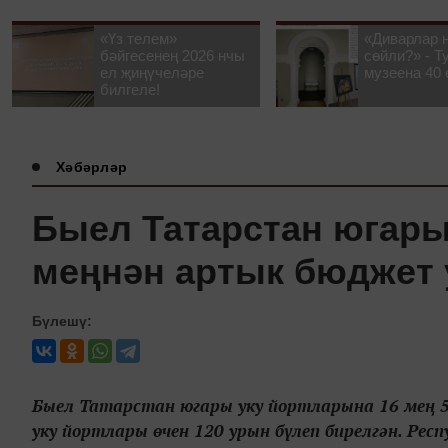
«Үз телем»
«Диварлар 
бәйгесенең 2026 нчы
сөйли?» - Т
ел җиңүчеләре
музеена 40 
билгеле!
Хәбәрләр
Быел Татарстан югары
меңнән артык бюджет 
Бүлешү:
Быел Татарстан югары уку йортларына 16 мең 5
уку йортлары өчен 120 урын бүлеп бирелгән. Ре