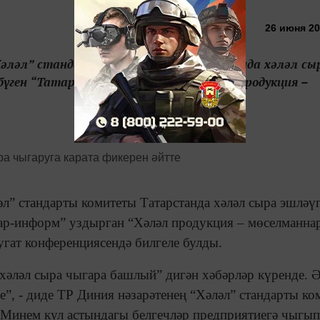
26 июня 20
Хәләл” стандарты комитеты Татарстанда хәләл сы
бүген “Татар-информ” уздырган “Хәләл продукция –
л” стандарты комитеты Татарстанда хәләл сыра эшләү
атар-информ” уздырган “Хәләл продукция – мөселманн
гат конференциясендә билгеле булды.
хәләл сыра чыгара башлый” дигән хәбәрләр күренде. 
де”, - диде ТР Диния нәзарәтенең “Хәләл” стандарты к
 Минем кул астындагы белгечләр предприятиегә чыгып