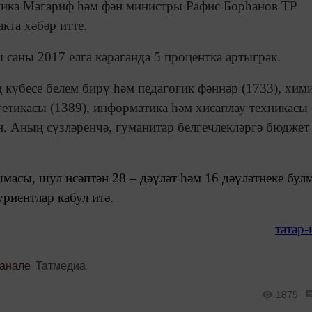
лика Мәгариф һәм фән министры Рафис Борһанов ТР
кта хәбәр итте.
саны 2017 елга караганда 5 процентка артыграк.
күбесе белем бирү һәм педагогик фәннәр (1733), хим
етикасы (1389), информатика һәм хисаплау техникасы 
н. Аның сүзләренчә, гуманитар белгечлекләргә бюджет
масы, шул исәптән 28 – дәүләт һәм 16 дәүләтнеке бул
риентлар кабул итә.
татар
канале
Татмедиа
1879