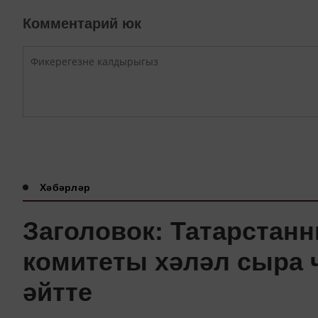
Комментарий юк
Хәбәрләр
Заголовок: Татарстан
комитеты хәләл сыра 
әйтте