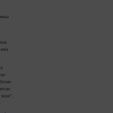
еккә
ылык
 аны
ра
яне
белән
яктан
к яши”,