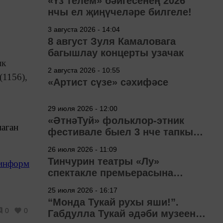
«Үз телем» бәйгесенең 2026
нчы ел җиңүчеләре билгеле!
3 августа 2026 - 14:04
8 август Зуля Камаловага
багышлау концерты узачак
ик
2 августа 2026 - 10:55
(1156),
«Артист сүзе» сәхифәсе
29 июля 2026 - 12:00
«ӘтнәТуй» фольклор-этник
маган
фестивале быел 3 нче тапкыр
узачак
26 июля 2026 - 11:09
Тинчурин театры «Лу»
-информ
спектакле премьерасына
әзерләнә
25 июля 2026 - 16:17
“Монда Тукай рухы яши!”.
0
0
Габдулла Тукай әдәби музеена