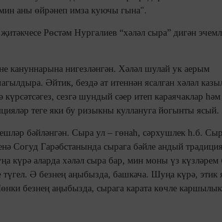
 мин аны өйрәнеп имза куючы гына".
җитәкчесе Рөстәм Нургалиев “хәләл сыра” дигән эчемл
ине кануннарына нигезләнгән. Хәләл шулай ук аерым
агылдыра. Әйтик, бездә ат итеннән ясалган хәләл каз
 күрсәтсәгез, сезгә шундый сәер итеп караячаклар һәм
цияләр теге яки бу ризыкны куллануга йогынты ясый.
нешләр бәйләнгән. Сыра ул – гөнаһ, сәрхушлек һ.б. Сы
менә Согуд Гарәбстанында сырага бәйле андый традици
а күрә аларда хәләл сыра бар, мин моны үз күзләрем 
 түгел. Ә безнең аңыбызда, башкача. Шуңа күрә, этик 
 Чөнки безнең аңыбызда, сырага карата көчле каршылы