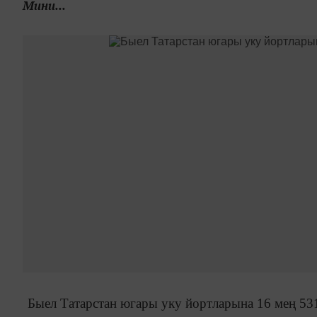
Мини...
Быел Татарстан югары уку йортларына 16 мең 53