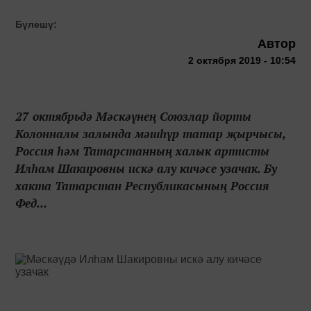
Бүлешү:
Автор
2 октября 2019 - 10:54
27 октябрьдә Мәскәүнең Союзлар йорты
Колонналы залында мәшһүр татар җырчысы,
Россия һәм Татарстанның халык артисты
Илһам Шакировны искә алу кичәсе узачак. Бу
хакта Татарстан Республикасының Россия
Фед...