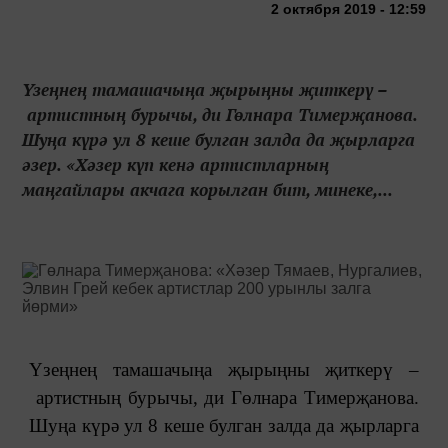
2 октября 2019 - 12:59
Үзеңнең тамашачыңа җырыңны җиткерү –
артистның бурычы, ди Гөлнара Тимерҗанова.
Шуңа күрә ул 8 кеше булган залда да җырларга
әзер. «Хәзер күп кенә артистларның
маңгайлары акчага корылган бит, минеке,...
Үзеңнең тамашачыңа җырыңны җиткерү
–
артистның бурычы, ди Гөлнара Тимерҗанова.
Шуңа күрә ул 8 кеше булган залда да җырларга