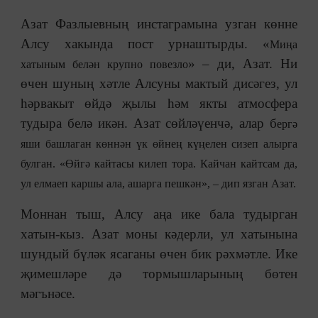
Азат Фазлыевның инстаграмына узган көнне
Алсу хакында пост урнаштырды. «
Миңа
» – ди, Азат. Ни
хатыным белән крупно повезло
өчен шуның хәтле Алсуны мактый дисәгез, ул
һәрвакыт өйдә җылы һәм якты атмосфера
тудыра белә икән. Азат сөйләүенчә, алар б
ергә
яши башлаган көннән үк өйнең күңелен сизеп алырга
булган. «Өйгә кайтасы килеп тора.
Кайчан кайтсам да,
ул елмаеп каршы ала, ашарга пешкән
», – дип язган Азат.
Моннан тыш, Алсу аңа ике бала тудырган
хатын-кыз. Азат моны кәдерли, ул хатынына
шундый бүләк ясаганы өчен бик рәхмәтле. Ике
җимешләре дә тормышларының бөтен
мәгънәсе.