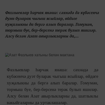
Фазлыевлар һәрчак янәшә: сәхнәдә дә күбәсенчә
дуэт буларак чыгыш ясыйлар, өйдәге
хуҗалыкны да бергә алып баралар. Гомумән,
тормыш буе, бер-берсенә терәк булып яшиләр.
Алсу белән Азат авырлыкларны да,...
Фазлыевлар һәрчак янәшә: сәхнәдә дә
күбәсенчә дуэт буларак чыгыш ясыйлар, өйдәге
хуҗалыкны да бергә алып баралар. Гомумән,
тормыш буе, бер-берсенә терәк булып яшиләр.
Алсу белән Азат авырлыкларны да, шатлыклы
вакыйгаларны да уртаклашалар.