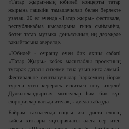
«Татар җыры
»
ның юбилей концерты татар
җырына гашыйк тамашачылар белән берлектә
узачак. 20 ел эчендә «Татар җыры
»
фестивале,
республикабыз кысаларына гына сыймыйча,
бөтен татар музыка дөньясының иң дәрәҗәле
вакыйгасына әверелде.
«Юбилей - очрашу өчен бик яхшы сәбәп!
«Татар Җыры
»
кебек масштаблы проектның
түгәрәк датасы сизелми генә узып китә алмый.
Фестивальне оештыручылар һәркемнең йөрәк
түренә үтеп керерлек искиткеч шоу әзерли!
Дулкынландыргыч мизгелләр һәм бик күп
сюрпризлар вәгъдә ителә», - диелә хәбәрдә.
Бәйрәм сәхнәсендә соңгы ике дистә елның
кайсы хитлары яңгыраячагы әлегә сер итеп
саклана. «Шунысы тәгаен ачык: бу - без белгән,