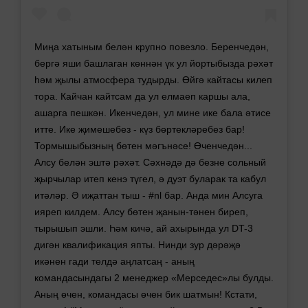
Миңа хатыным белән крупно повезло. Беренчедән,
бергә яши башлаган көннән үк ул йортыбызда рәхәт
һәм җылы атмосфера тудырды. Өйгә кайтасы килеп
тора. Кайчан кайтсам да ул елмаеп каршы ала,
ашарга пешкән. Икенчедән, ул мине ике бала әтисе
итте. Ике җимешебез - күз бөртекләребез бар!
Тормышыбызның бөтен мәгънәсе! Өченчедән...
Алсу белән эштә рәхәт. Сәхнәдә дә безне сольный
җырчылар итеп кенэ түгел, ә дуэт буларак та кабул
итәләр. Ә иҗаттан тыш - #nl бар. Анда мин Алсуга
ияреп килдем. Алсу бөтен җанын-тәнен биреп,
тырышып эшли. Һәм кичә, ай ахырында ул DT-3
дигән квалификация япты. Нинди зур дәрәҗә
икәнен гади телдә аңлатсаң - аның
командасындагы 2 менеджер «Мерседес»лы булды.
Аның өчен, командасы өчен бик шатмын! Кстати,