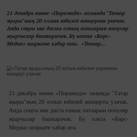
21 декабрь көнне «Пирамида» залында "Татар
җыры"ның 20 еллык юбилей концерты узачак.
Анда соңгы ике дистә елның хитларын популяр
җырчылар башкарачак. Бу хакта «Барс-
Медиа» ширкәте хәбәр итә. «Татар...
21 декабрь көнне «Пирамида
»
залында "Татар
җыры"ның 20 еллык юбилей концерты узачак.
Анда соңгы ике дистә елның хитларын популяр
җырчылар башкарачак. Бу хакта «Барс-
Медиа
»
ширкәте хәбәр итә.