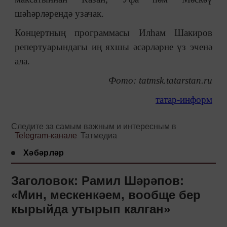
шәһәрләрендә узачак.
Концертның программасы Илһам Шакиров
репертуарындагы иң яхшы әсәрләрне үз эченә
ала.
Фото: tatmsk.tatarstan.ru
татар-информ
Следите за самым важным и интересным в
Telegram-канале
Татмедиа
Хәбәрләр
Заголовок: Рамил Шәрәпов:
«Мин, мескенкәем, вообще бер
кырыйда утырып калган»