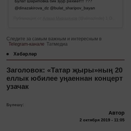
Булат Шәриповка бик зуур рәхмәт!!! ???
@dinazakirova_dz @bulat_sharipov_bayan
Публикация от
Алмаз Мирзаянов
(@almazinde)
1 Окт 2019 в 1:32 PDT
Следите за самым важным и интересным в
Telegram-канале
Татмедиа
Хәбәрләр
Заголовок: «Татар җыры»ның 20
еллык юбилее уңаеннан концерт
узачак
Бүлешү:
Автор
2 октября 2019 - 11:05