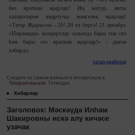
без яраткан җырлар! Иң матур, якты
хатирәләрне яңартучы мәңгелек җырлар!
«Татар Җыры
»
на - 20! 20 ел бергә! 21 декабрь
«Пирамида
»
концертлар залында бары тик сез
һәм бары сез яраткан җырлар!
»
- диелә
хәбәрдә.
татар-информ
Следите за самым важным и интересным в
Telegram-канале
Татмедиа
Хәбәрләр
Заголовок: Мәскәүдә Илһам
Шакировны искә алу кичәсе
узачак