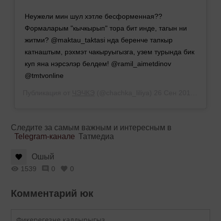
Неужели мин шул хэтле бесформенная??
Формаларым "кычкырып" тора бит инде, тагын ни
житми? @maktau_taktasi нда беренче тапкыр
катнаштым, рэхмэт чакыруыгызга, узем турында бик
куп яна нэрсэлэр белдем! @ramil_aimetdinov
@tmtvonline
Публикация от
ЧЭЧКЭ
(@chachka_liliya)
26 Сен 2019 в 11:31 PDT
Следите за самым важным и интересным в
Telegram-канале
Татмедиа
Ошый
1539
0
0
Комментарий юк