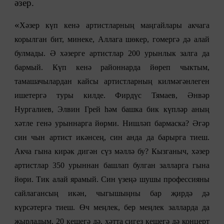
әзер.
«
Хәзер күп кенә артистларның маңгайлары акчага
корылган бит, минеке, Аллага шөкер, гомергә дә алай
булмады. Ә хәзерге артистлар 200 урынлык залга да
бармый. Күп кенә районнарда йөреп чыктым,
тамашачылардан кайсы артистларның килмәгәнлеген
ишетергә туры килде. Фирдүс Тямаев, Әнвәр
Нургалиев, Элвин Грей һәм башка бик күпләр аның
хәтле генә урыннарга йөрми. Нишләп бармаска? Әгәр
син чын артист икәнсең, син анда да барырга тиеш.
Акча гына кирәк дигән сүз мәллә бу? Кызганыч, хәзер
артистлар 350 урыннан башлап булган залларга гына
йөри. Тик алай ярамый. Син үзеңә шушы профессияны
сайлагансың икән, чыгышыңны бар җирдә дә
күрсәтергә тиеш. Өч меңлек, бер меңлек залларда да
җырладым, 20 кешегә дә, хәтта сигез кешегә дә концерт