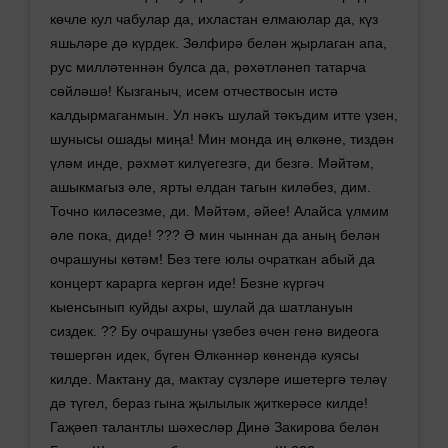
көчле кул чабулар да, ихластан елмаюлар да, күз
яшьләре дә күрдек. Зөлфирә белән җырлаган апа,
рус милләтеннән булса да, рәхәтләнеп татарча
сөйләшә! Кызганыч, исем отчествосын истә
калдырмаганмын. Ул нәкъ шулай тәкъдим итте үзен,
шунысы ошады миңа! Мин монда иң өлкәне, тиздән
үләм инде, рәхмәт килүегезгә, ди безгә. Мәйтәм,
ашыкмагыз әле, ярты елдан тагын киләбез, дим.
Точно киләсезме, ди. Мәйтәм, әйее! Алайса үлмим
әле пока, диде! ??? Ә мин чыннан да аның белән
очрашуны көтәм! Без теге юлы очраткан абый да
концерт карарга кергән иде! Безне күргәч
кыенсынып куйды ахры, шулай да шатлануын
сиздек. ?? Бу очрашуны үзебез өчен генә видеога
төшергән идек, бүген Өлкәннәр көнендә куясы
килде. Мактану да, мактау сүзләре ишетергә теләү
дә түгел, бераз гына җылылык җиткерәсе килде!
Гаҗәеп талантлы шәхесләр Динә Закирова белән