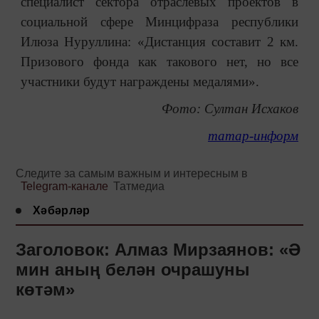
специалист сектора отраслевых проектов в
социальной сфере Минцифраза республики
Илюза Нуруллина: «Дистанция составит 2 км.
Призового фонда как такового нет, но все
участники будут награждены медалями».
Фото: Султан Исхаков
татар-информ
Следите за самым важным и интересным в
Telegram-канале
Татмедиа
Хәбәрләр
Заголовок: Алмаз Мирзаянов: «Ә
мин аның белән очрашуны
көтәм»