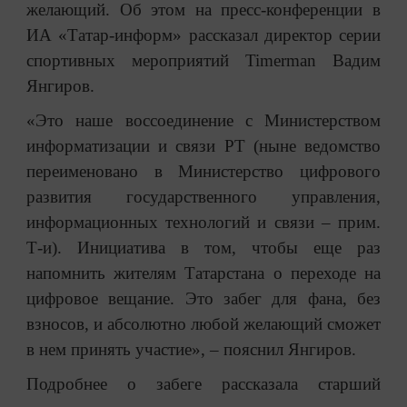
желающий. Об этом на пресс-конференции в
ИА «Татар-информ» рассказал директор серии
спортивных мероприятий Timerman Вадим
Янгиров.
«Это наше воссоединение с Министерством
информатизации и связи РТ (ныне ведомство
переименовано в Министерство цифрового
развития государственного управления,
информационных технологий и связи – прим.
Т-и). Инициатива в том, чтобы еще раз
напомнить жителям Татарстана о переходе на
цифровое вещание. Это забег для фана, без
взносов, и абсолютно любой желающий сможет
в нем принять участие», – пояснил Янгиров.
Подробнее о забеге рассказала старший