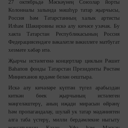
27 октябрьдә Мәскәүнең Союзлар йорты
Колонналы залында мәшһүр татар җырчысы,
Россия һәм Татарстанның халык артисты
Илһам Шакировны искә алу кичәсе узачак. Бу
хакта Татарстан Республикасының Россия
Федерациясендәге вәкаләтле вәкиллеге матбугат
хезмәте хәбәр итә.
Җырчы истәлегенә концертлар циклын Рәшит
Ваһапов фонды Татарстан Президенты Рөстәм
Миңнеханов ярдәме белән оештыра.
Искә алу кичәләре күптән түгел арабыздан
киткән бөек җырчының истәлеген
мәңгеләштерү, аның иҗади мирасын өйрәнү
һәм пропагандалау, шулай ук татар мәдәниятен
алга таба үстерү, милли бердәмлекне ныгыту
максатыннан Казан, Уфа һәм Мәскәү