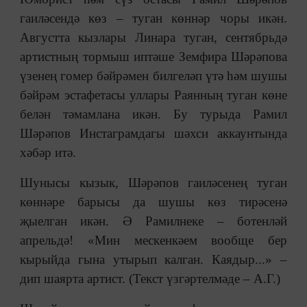
гаиләсендә көз – туган көннәр чоры икән.
Августта кызлары Линара туган, сентябрьдә
артистның тормыш иптәше Земфира Шәрәпова
үзенең гомер бәйрәмен билгеләп үтә һәм шушы
бәйрәм эстафетасы уллары Раянның туган көне
белән тәмамлана икән. Бу турыда Рамил
Шәрәпов Инстаграмдагы шәхси аккаунтында
хәбәр итә.
Шунысы кызык, Шәрәпов гаиләсенең туган
көннәре барысы да шушы көз тирәсенә
җыелган икән. Ә Рамилнеке – ботенләй
апрельдә! «Мин мескенкәем вообще бер
кырыйда гына утырып калган. Каядыр...» –
дип шаярта артист. (Текст үзгәртелмәде – А.Г.)