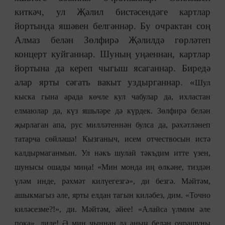
киткәч, ул Җәлил бистәсендәге картлар
йортында яшәвен белгәннәр. Бу очрактан соң
Алмаз белән Зөлфирә Җәлилдә гөрләтеп
концерт куйганнар. Шуның уңаеннан, картлар
йортына да кереп чыгыш ясаганнар. Биредә
алар ярты сәгать вакыт уздырганнар. «
Шул
кыска гына арада көчле кул чабулар да, ихластан
елмаюлар да, күз яшьләре дә күрдек. Зөлфирә белән
җырлаган апа, рус милләтеннән булса да, рәхәтләнеп
татарча сөйләшә! Кызганыч, исем отчествосын истә
калдырмаганмын. Ул нәкъ шулай тәкъдим итте үзен,
шунысы ошады миңа! «Мин монда иң өлкәне, тиздән
үләм инде, рәхмәт килүегезгә
»
, ди безгә. Мәйтәм,
ашыкмагыз әле, ярты елдан тагын киләбез, дим. «Точно
киләсезме?!
»
, ди. Мәйтәм, әйее! «Алайса үлмим әле
пока
»
, диде! Ә мин чыннан да аның белән очрашуны