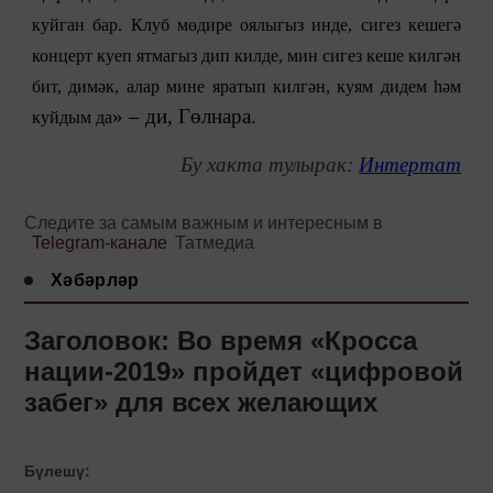
куйган бар. Клуб мөдире оялыгыз инде, сигез кешегә
концерт куеп ятмагыз дип килде, мин сигез кеше килгән
бит, димәк, алар мине яратып килгән, куям дидем һәм
» – ди, Гөлнара.
куйдым да
Бу хакта тулырак:
Интертат
Следите за самым важным и интересным в
Telegram-канале
Татмедиа
Хәбәрләр
Заголовок: Во время «Кросса
нации-2019» пройдет «цифровой
забег» для всех желающих
Бүлешү: