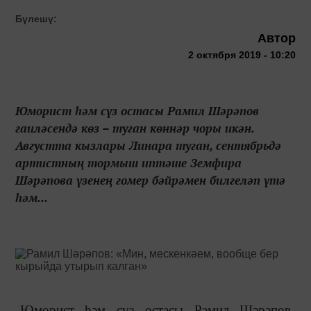
Бүлешү:
Автор
2 октября 2019 - 10:20
Юморист һәм сүз остасы Рамил Шәрәпов
гаиләсендә көз – туган көннәр чоры икән.
Августта кызлары Линара туган, сентябрьдә
артистның тормыш иптәше Земфира
Шәрәпова үзенең гомер бәйрәмен билгеләп үтә
һәм...
Юморист һәм сүз остасы Рамил Шәрәпов