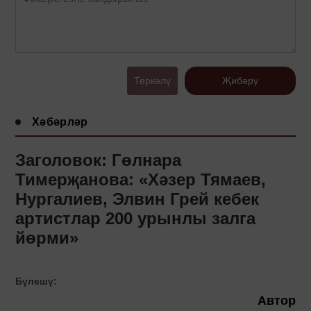
Теркәлү
Җибәрү
Хәбәрләр
Заголовок: Гөлнара
Тимерҗанова: «Хәзер Тямаев,
Нургалиев, Элвин Грей кебек
артистлар 200 урынлы залга
йөрми»
Бүлешү:
Автор