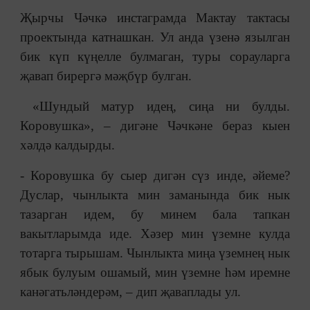
Җырчы Чәчкә инстаграмда Мактау тактасы
проектында катнашкан. Ул анда үзенә язылган
бик күп күңелле булмаган, туры сорауларга
җавап бирергә мәҗбүр булган.
«Шундый матур идең, сиңа ни булды.
Коровушка», ‒ дигәне Чәчкәне бераз кыен
хәлдә калдырды.
- Коровушка бу сыер дигән сүз инде, әйеме?
Дуслар, чынлыкта мин заманында бик нык
тазарган идем, бу минем бала тапкан
вакытларымда иде. Хәзер мин үземне кулда
тотарга тырышам. Чынлыкта миңа үземнең нык
ябык булуым ошамый, мин үземне һәм иремне
канәгатьләндерәм, ‒ дип җаваплады ул.