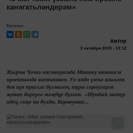
канәгатьләндерәм»
Бүлешү:
Автор
2 октября 2019 - 13:12
Җырчы Чәчкә инстаграмда Мактау тактасы
проектында катнашкан. Ул анда үзенә язылган
бик күп күңелле булмаган, туры сорауларга
җавап бирергә мәҗбүр булган. «Шундый матур
идең, сиңа ни булды. Коровушка...