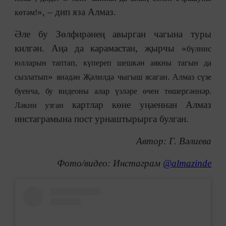
», – дип яза Алмаз.
көтәм!
Әле бу Зөлфирәнең авырган чагына туры
килгән. Аңа да карамастан, җырчы «
бүлнис
юлларын таптап, күпереп шешкән аякны тагын да
»
сызлатып
янәдән Җәлилдә чыгыш ясаган. Алмаз сүзе
буенча, бу видеоны алар үзләре өчен төшергәннәр.
картлар көне уңаеннан Алмаз
Ләкин узган
инстаграмына пост урнаштырырга булган.
Автор: Г. Вәлиева
Фото/видео: Инстаграм
@almazinde