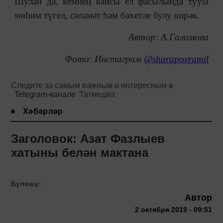
Шулай да, кемнең кайсы ел фасылында тууы
мөһим түгел, сәламәт һәм бәхетле булу кирәк.
Автор: А.Галимова
Фото: Инстаграм
@sharapovramil
Следите за самым важным и интересным в
Telegram-канале
Татмедиа
Хәбәрләр
Заголовок: Азат Фазлыев
хатыны белән мактана
Бүлешү:
Автор
2 октября 2019 - 09:51