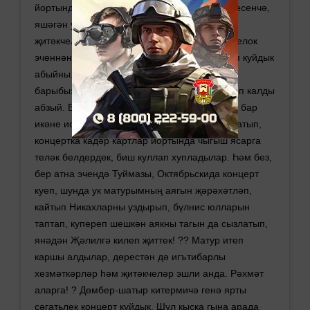
йортында яши икән. Зарланмады, юуук, киресенчә,
яшәгән урынының хезмәткәрләренә һәм
җитәкчеләренә рәхмәтле булуын әйтте. Поселок
эченнән узу юл планында булмаса да, илтеп куйдык
абыйны. Дөресрәге, машина йөретте инде
барыбызны да) Башымда уй калдырып төшеп калды
абзый. Бер атнадан Җәлилдә концерт куясы бар
икәне искә төште! Оештыручыларга шалтыратып,
концертка кадәр картлар йортында чыгыш ясарга
теләк белдердек, биш куллап хупладылар. Һәм без,
бер атна эчендә Туймазы, Октябрьскида концерт
куеп, шунда ук матурымның аягын җәрәхәтләп,
кайтып Никахларны уздырып, бүлнис юлларын
таптап, купереп шешкән аякны тагын да сызлатып,
янәдән Җәлилгә килеп җиттек! ?? Матур итеп
каршы алдылар, дөрестән дә игътибарлы
хезмәткәрләр һәм җитәкчеләр эшли анда. Рәхмәт
аларга! ? Дөмбер-шатыр китермичә генә ярты
сәгатьлек концерт куйдык. Шул кыска гына арада