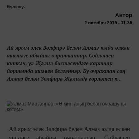
Бүлешү:
Автор
2 октября 2019 - 11:35
Ай ярым элек Зөлфирә белән Алмаз юлда өлкән
яшьтәге абыйны очратканнар. Сөйләшеп
киткәч, ул Җәлил бистәсендәге картлар
йортында яшәвен белгәннәр. Бу очрактан соң
Алмаз белән Зөлфирә Җәлилдә гөрләтеп к...
Ай ярым элек Зөлфирә белән Алмаз юлда өлкән
яшьтәге абыйны очратканнар. Сөйләшеп