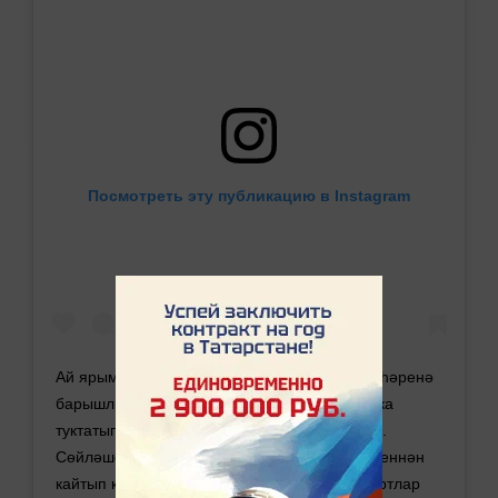
Посмотреть эту публикацию в Instagram
Ай ярым элек Зөлфирәм белән Туймазы шәһәренә
барышлый, Сарман перекрестогында попутка
туктатып торучы бер абзыйны утырткан идек.
Сөйләшеп киттек. Сарманда яшәүче сеңлесеннән
кайтып килеше, үзе Җәлил бистәсендәге Картлар