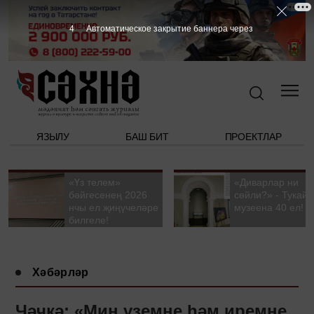
3
Автоматическое закрытие баннера через
ЯЗЫЛУ
БАШ БИТ
ПРОЕКТЛАР
«Үз телем»
«Диварлар ни
бәйгесенең 2026
сөйли?» - Тукай
нчы ел җиңүчеләре
музеена 40 ел!
билгеле!
Хәбәрләр
Чәчкә: «Мин үземне һәм иремне