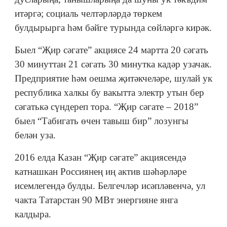
итәргә; социаль челтәрләрдә төркем
булдырырга һәм бәйге турында сөйләргә кирәк.
Быел “Җир сәгате” акциясе 24 мартта 20 сәгать
30 минуттан 21 сәгать 30 минутка кадәр узачак.
Предприятие һәм оешма җитәкчеләре, шулай ук
республика халкы бу вакытта электр утын бер
сәгатькә сүндереп тора. “Җир сәгате – 2018”
быел “Табигать өчен тавыш бир” лозунгы
белән уза.
2016 елда Казан “Җир сәгате” акциясендә
катнашкан Россиянең иң актив шәһәрләре
исемлегендә булды. Белгечләр исәпләвенчә, ул
чакта Татарстан 90 МВт энергияне янга
калдыра.