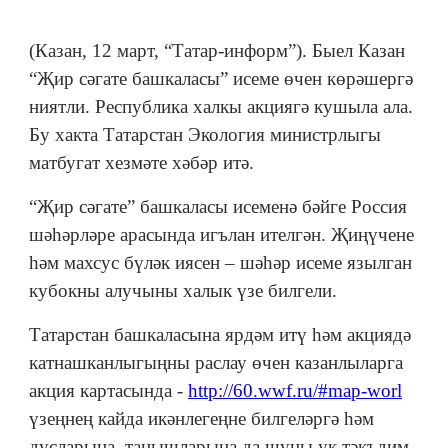
(Казан, 12 март, “Татар-информ”). Быел Казан
“Җир сәгате башкаласы” исеме өчен көрәшергә
ниятли. Республика халкы акциягә кушыла ала.
Бу хакта Татарстан Экология министрлыгы
матбугат хезмәте хәбәр итә.
“Җир сәгате” башкаласы исеменә бәйге Россия
шәһәрләре арасында игълан ителгән. Җиңүчене
һәм махсус бүләк иясен – шәһәр исеме язылган
кубокны алучыны халык үзе билгели.
Татарстан башкаласына ярдәм итү һәм акциядә
катнашканлыгыңны раслау өчен казанлыларга
акция картасында -
http://60.wwf.ru/#map-worl
үзеңнең кайда икәнлегеңне билгеләргә һәм
дусларыңа, танышларыңа да шуны ук тәкъдим