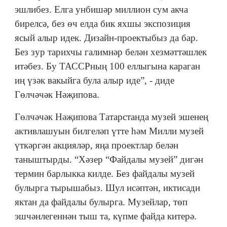
эшлибез. Елга унбишәр миллион сум акча
бирелсә, без өч елда бик яхшы экспозиция
ясый алыр идек. Дизайн-проектыбыз да бар.
Без зур тарихчы галимнәр белән хезмәттәшлек
итәбез. Бу ТАССРның 100 еллыгына караган
иң үзәк вакыйга була алыр иде”, - диде
Гөлчәчәк Нәҗипова.
Гөлчәчәк Нәҗипова Татарстанда музей эшенең
активлашуын билгеләп үтте һәм Милли музей
үткәргән акцияләр, яңа проектлар белән
таныштырды. “Хәзер “Файдалы музей” дигән
термин барлыкка килде. Без файдалы музей
булырга тырышабыз. Шул исәптән, иктисади
яктан да файдалы булырга. Музейлар, төп
эшчәнлегеннән тыш та, күпме файда китерә.