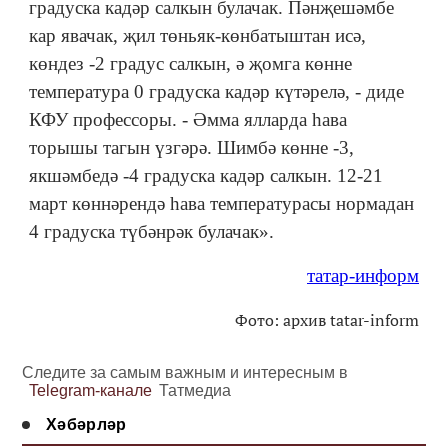
градуска кадәр салкын булачак. Пәнҗешәмбе
кар явачак, җил төньяк-көнбатыштан исә,
көндез -2 градус салкын, ә җомга көнне
температура 0 градуска кадәр күтәрелә, - диде
КФУ профессоры. - Әмма ялларда һава
торышы тагын үзгәрә. Шимбә көнне -3,
якшәмбедә -4 градуска кадәр салкын. 12-21
март көннәрендә һава температурасы нормадан
4 градуска түбәнрәк булачак».
татар-информ
Фото: архив tatar-inform
Следите за самым важным и интересным в
Telegram-канале
Татмедиа
Хәбәрләр