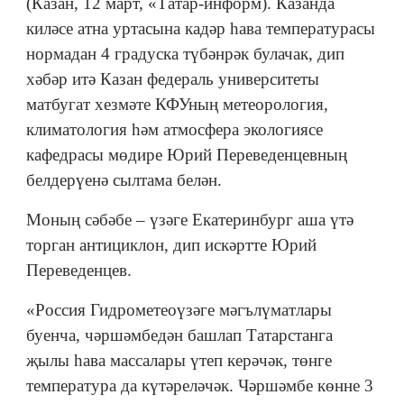
(Казан, 12 март, «Татар-информ). Казанда
киләсе атна уртасына кадәр һава температурасы
нормадан 4 градуска түбәнрәк булачак, дип
хәбәр итә Казан федераль университеты
матбугат хезмәте КФУның метеорология,
климатология һәм атмосфера экологиясе
кафедрасы мөдире Юрий Переведенцевның
белдерүенә сылтама белән.
Моның сәбәбе – үзәге Екатеринбург аша үтә
торган антициклон, дип искәртте Юрий
Переведенцев.
«Россия Гидрометеоүзәге мәгълүматлары
буенча, чәршәмбедән башлап Татарстанга
җылы һава массалары үтеп керәчәк, төнге
температура да күтәреләчәк. Чәршәмбе көнне 3