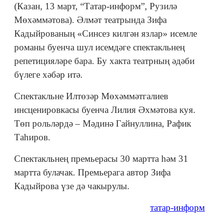
(Казан, 13 март, “Татар-информ”, Рузилә
Мөхәммәтова). Әлмәт театрында Зифа
Кадыйрованың «Синсез килгән язлар» исемле
романы буенча шул исемдәге спектакльнең
репетицияләре бара. Бу хакта театрның әдәби
бүлеге хәбәр итә.
Спектакльне Илтөзәр Мөхәммәтгалиев
инсценировкасы буенча Лилия Әхмәтова куя.
Төп рольләрдә – Мәдинә Гайнуллина, Рафик
Таһиров.
Спектакльнең премьерасы 30 мартта hәм 31
мартта булачак. Премьерага автор Зифа
Кадыйрова үзе дә чакырулы.
татар-информ