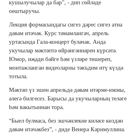
кушылучылар да бар", - дип сөйләде
оештыручы.
Лекция формасындагы сигез дәрес сигез атна
дәвам итәчәк. Курс тәмамлангач, апрель
уртасында Гала-концерт булачак. Анда
укучылар мәктәптә өйрәнгәннәрен күрсәтә.
Юмор, иҗади бәйге һәм үзләре төшереп,
монтажланган видеоларны тәкъдим итү күздә
тотыла.
Мәктәп үз эшен апрельдә дәвам итәрме-юкмы,
әлегә билгесез. Барысы да укучыларның теләге
һәм вакытыннан тора.
“Быел булмаса, без эшчәнлекне киләсе көздән
дәвам итәчәкбез”, - диде Венера Кәримуллина.