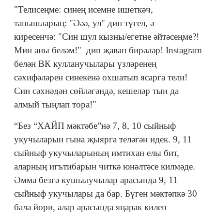
"Телисеңме: синең исемне ишеткәч,
танышларың: "Әәә, ул" дип түгел, ә
киресенчә: "Син шул кызны/егетне әйтәсеңме?!
Мин аны беләм!" дип җавап бирәләр! Instagram
белән ВК кулланучылары үзләренең
сәхифәләрен синекенә охшатып ясарга тели!
Син сәхнәдән сөйләгәндә, кешеләр тын да
алмый тыңлап тора!"
“Без “ХАЙП мәктәбе”нә 7, 8, 10 сыйныф
укучыларын гына җыярга теләгән идек. 9, 11
сыйныф укучыларының имтихан елы бит,
аларның игътибарын читкә юнәлтәсе килмәде.
Әмма безгә кушылучылар арасында 9, 11
сыйныф укучылары да бар. Бүген мәктәпкә 30
бала йөри, алар арасында яңарак килеп