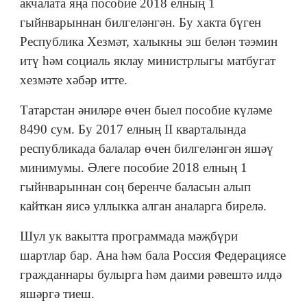
акчалата яңа пособие 2018 елның 1
гыйнварыннан билгеләнгән. Бу хакта бүген
Республика Хезмәт, халыкны эш белән тәэмин
итү һәм социаль яклау министрлыгы матбугат
хезмәте хәбәр итте.
Татарстан әниләре өчен быел пособие күләме
8490 сум. Бу 2017 елның II кварталында
республикада балалар өчен билгеләнгән яшәү
минимумы. Әлеге пособие 2018 елның 1
гыйнварыннан соң беренче баласын алып
кайткан яисә уллыкка алган аналарга бирелә.
Шул ук вакытта программада мәҗбүри
шартлар бар. Ана һәм бала Россия Федерациясе
гражданнары булырга һәм даими рәвештә илдә
яшәргә тиеш.