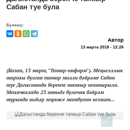
Сабан туе була
Бүлешү:
Автор
13 марта 2018 - 12:26
(Казан, 13 март, "Татар-информ"). Меңьелллык
тарихы булган татар милли бәйрәме Сабан
туе Дагыстанда беренче тапкыр оештырыла.
Махачкалада 23 июньдә булачак бәйрәм
турында шәһәр мэриясе матбугат хезмәт...