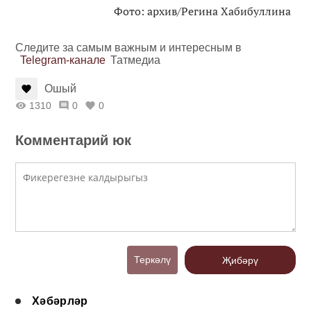
Фото: архив/Регина Хабибуллина
Следите за самым важным и интересным в
Telegram-канале
Татмедиа
Ошый
1310
0
0
Комментарий юк
Теркәлү
Җибәрү
Хәбәрләр