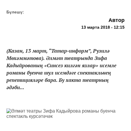
Бүлешү:
Автор
13 марта 2018 - 12:15
(Казан, 13 март, “Татар-информ”, Рузилә
Мөхәммәтова). Әлмәт театрында Зифа
Кадыйрованың «Синсез килгән язлар» исемле
романы буенча шул исемдәге спектакльнең
репетицияләре бара. Бу хакта театрның
әдәби...