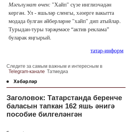
Мәгълүмат өчен:
"Хайп" сүзе инглизчәдән
кергән. Ул - яшьләр сленгы, хәзерге вакытта
модада булган әйберләрне "хайп" дип атыйлар.
Турыдан-туры тәрҗемәсе “актив реклама”
буларак яңгырый.
татар-информ
Следите за самым важным и интересным в
Telegram-канале
Татмедиа
Хәбәрләр
Заголовок: Татарстанда беренче
баласын тапкан 162 яшь әнигә
пособие билгеләнгән