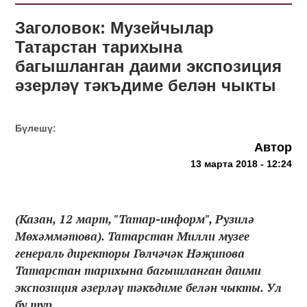
Заголовок: Музейчылар
Татарстан тарихына
багышланган даими экспозиция
әзерләү тәкъдиме белән чыкты
Бүлешү:
Автор
13 марта 2018 - 12:24
(Казан, 12 март, "Татар-информ", Рузилә
Мөхәммәтова). Татарстан Милли музее
генераль директоры Гөлчәчәк Нәҗипова
Татарстан тарихына багышланган даими
экспозиция әзерләү тәкъдиме белән чыкты. Ул
бу тур...