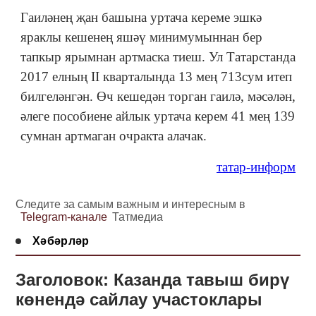
Гаиләнең җан башына уртача кереме эшкә
яраклы кешенең яшәү минимумыннан бер
тапкыр ярымнан артмаска тиеш. Ул Татарстанда
2017 елның II кварталында 13 мең 713сум итеп
билгеләнгән. Өч кешедән торган гаилә, мәсәлән,
әлеге пособиене айлык уртача керем 41 мең 139
сумнан артмаган очракта алачак.
татар-информ
Следите за самым важным и интересным в
Telegram-канале
Татмедиа
Хәбәрләр
Заголовок: Казанда тавыш бирү
көнендә сайлау участоклары