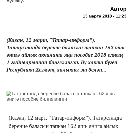
Бүлешү:
Автор
13 марта 2018 - 11:23
(Казан, 12 март, “Татар-информ”).
Татарстанда беренче баласын тапкан 162 яшь
әнигә айлык акчалата яңа пособие 2018 елның
1 гыйнварыннан билгеләнгән. Бу хакта бүген
Республика Хезмәт, халыкны эш белән...
(Казан, 12 март, “Татар-информ”). Татарстанда
беренче баласын тапкан 162 яшь әнигә айлык