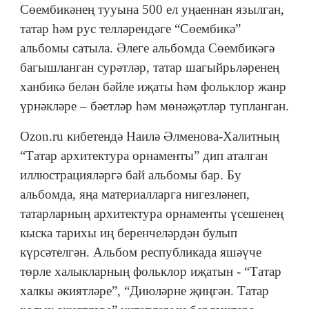
Сөембикәнең тууына 500 ел уңаеннан язылган,
татар һәм рус телләрендәге “Сөембикә”
альбомы сатыла. Әлеге альбомда Сөембикәгә
багышланган сурәтләр, татар шагыйрьләренең
ханбикә белән бәйле иҗаты һәм фольклор жанр
үрнәкләре – бәетләр һәм мөнәҗәтләр тупланган.
Оzon.ru кибетендә Наилә Әлменова-Халитның
“Татар архитектура орнаменты” дип аталган
иллюстрацияләргә бай альбомы бар. Бу
альбомда, яңа материалларга нигезләнеп,
татарларның архитектура орнаменты үсешенең
кыска тарихы иң беренчеләрдән булып
күрсәтелгән. Альбом республикада яшәүче
төрле халыкларның фольклор иҗатын - “Татар
халкы әкиятләре”, “Диюләрне җиңгән. Татар