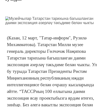
(Казан, 12 март, "Татар-информ", Рузилә
Мөхәммәтова). Татарстан Милли музее
генераль директоры Гөлчәчәк Нәҗипова
Татарстан тарихына багышланган даими
экспозиция әзерләү тәкъдиме белән чыкты. Ул
бу турыда Татарстан Президенты Рөстәм
Миңнехановның республиканың иҗади
интеллигенциясе белән очрашу кысаларында
әйтте. “ТАССРның 100 еллыгына даими
экспозиция ясау проектыбызга ярдәм итегез,
зинһар. Без әлегә вакытлы экспозиция белән