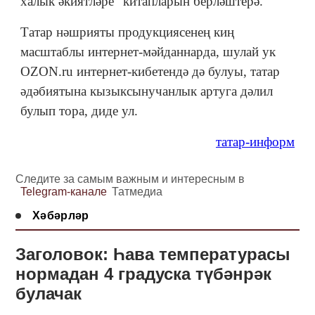
халык әкиятләре” китапларын берләштерә.
Татар нәшрияты продукциясенең киң
масштаблы интернет-мәйданнарда, шулай ук
OZON.ru интернет-кибетендә дә булуы, татар
әдәбиятына кызыксынучанлык артуга дәлил
булып тора, диде ул.
татар-информ
Следите за самым важным и интересным в
Telegram-канале
Татмедиа
Хәбәрләр
Заголовок: Һава температурасы
нормадан 4 градуска түбәнрәк
булачак