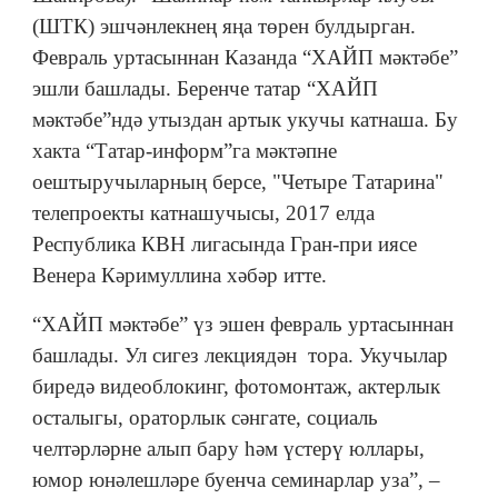
(ШТК) эшчәнлекнең яңа төрен булдырган.
Февраль уртасыннан Казанда “ХАЙП мәктәбе”
эшли башлады. Беренче татар “ХАЙП
мәктәбе”ндә утыздан артык укучы катнаша. Бу
хакта “Татар-информ”га мәктәпне
оештыручыларның берсе, "Четыре Татарина"
телепроекты катнашучысы, 2017 елда
Республика КВН лигасында Гран-при иясе
Венера Кәримуллина хәбәр итте.
“ХАЙП мәктәбе” үз эшен февраль уртасыннан
башлады. Ул сигез лекциядән тора. Укучылар
биредә видеоблокинг, фотомонтаж, актерлык
осталыгы, ораторлык сәнгате, социаль
челтәрләрне алып бару һәм үстерү юллары,
юмор юнәлешләре буенча семинарлар уза”, –