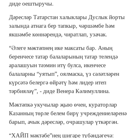
диде оештыручы.
Дәресләр Татарстан халыклары Дуслык йорты
залында атнага бер тапкыр, чәршәмбе һәм
якшәмбе көннәрендә, чиратлап, узачак.
“Әлеге мәктәпнең ике максаты бар. Аның
беренчесе татар балаларының татар телендә
аралашуын тәэмин итү булса, икенчесе
балаларны “уятып”, оялмаска, үз сәләтләрен
күрсәтә белергә өйрәтү һәм лидер итеп
тәрбияләү”, - диде Венера Кәлимуллина.
Мәктәпкә укучылар җыю өчен, кураторлар
Казанның төрле белем бирү учреждениеләренә
барып, ачык дәресләр, очрашулар үткәргән.
“ХАЙП мәктәбе”нең шигаре түбәндәгечә: