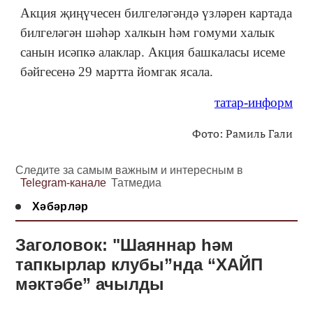
Акция җиңүчесен билгеләгәндә үзләрен картада
билгеләгән шәһәр халкын һәм гомуми халык
санын исәпкә алаклар. Акция башкаласы исеме
бәйгесенә 29 мартта йомгак ясала.
татар-информ
Фото: Рамиль Гали
Следите за самым важным и интересным в
Telegram-канале
Татмедиа
Хәбәрләр
Заголовок: "Шаяннар һәм
тапкырлар клубы”нда “ХАЙП
мәктәбе” ачылды