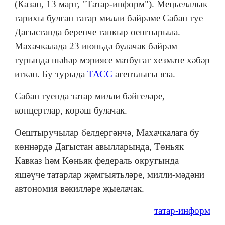
(Казан, 13 март, "Татар-информ"). Меңьелллык
тарихы булган татар милли бәйрәме Сабан туе
Дагыстанда беренче тапкыр оештырыла.
Махачкалада 23 июньдә булачак бәйрәм
турында шәһәр мэриясе матбугат хезмәте хәбәр
иткән. Бу турыда
ТАСС
агентлыгы яза.
Сабан туенда татар милли бәйгеләре,
концертлар, көрәш булачак.
Оештыручылар белдергәнчә, Махачкалага бу
көннәрдә Дагыстан авылларында, Төньяк
Кавказ һәм Көньяк федераль округында
яшәүче татарлар җәмгыятьләре, милли-мәдәни
автономия вәкилләре җыелачак.
татар-информ