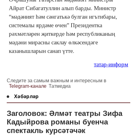
Айрат Сибагатуллин алып барды. Министр
“мәдәният һәм сәнгатькә булган игътибары,
системалы ярдәме өчен” Президентка
рәхмәтләрен җиткерде һәм республиканың
мәдәни мирасны саклау өлкәсендәге
казанышларын санап үтте.
татар-информ
Следите за самым важным и интересным в
Telegram-канале
Татмедиа
Хәбәрләр
Заголовок: Әлмәт театры Зифа
Кадыйрова романы буенча
спектакль курсәтәчәк