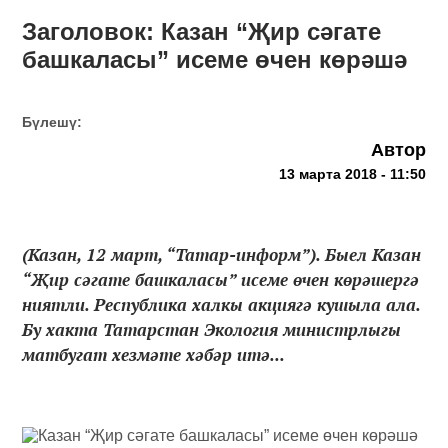
Заголовок: Казан “Җир сәгате
башкаласы” исеме өчен көрәшә
Бүлешү:
Автор
13 марта 2018 - 11:50
(Казан, 12 март, “Татар-информ”). Быел Казан
“Җир сәгате башкаласы” исеме өчен көрәшергә
ниятли. Республика халкы акциягә кушыла ала.
Бу хакта Татарстан Экология министрлыгы
матбугат хезмәте хәбәр итә...