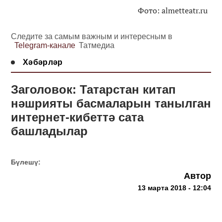
Фото: almetteatr.ru
Следите за самым важным и интересным в
Telegram-канале
Татмедиа
Хәбәрләр
Заголовок: Татарстан китап
нәшрияты басмаларын танылган
интернет-кибеттә сата
башладылар
Бүлешү:
Автор
13 марта 2018 - 12:04