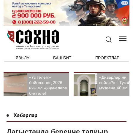
ЯЗЫЛУ
БАШ БИТ
ПРОЕКТЛАР
«Үз телем»
«Диварлар ни
бәйгесенең 2026
сөйли?» - Тукай
нчы ел җиңүчеләре
музеена 40 ел!
билгеле!
Хәбәрләр
Дагыстанда беренче тапкыр