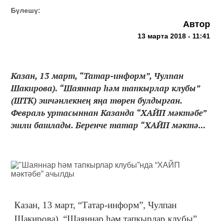
Бүлешү:
Автор
13 марта 2018 - 11:41
Казан, 13 март, “Татар-информ”, Чулпан
Шакирова). “Шаяннар һәм тапкырлар клубы”
(ШТК) эшчәнлекнең яңа төрен булдырган.
Февраль уртасыннан Казанда “ХАЙП мәктәбе”
эшли башлады. Беренче татар “ХАЙП мәктә...
Казан, 13 март, “Татар-информ”, Чулпан
Шакирова). “Шаяннар һәм тапкырлар клубы”