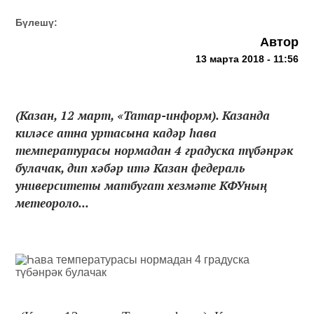
Бүлешү:
Автор
13 марта 2018 - 11:56
(Казан, 12 март, «Татар-информ). Казанда
киләсе атна уртасына кадәр һава
температурасы нормадан 4 градуска түбәнрәк
булачак, дип хәбәр итә Казан федераль
университеты матбугат хезмәте КФУның
метеороло...