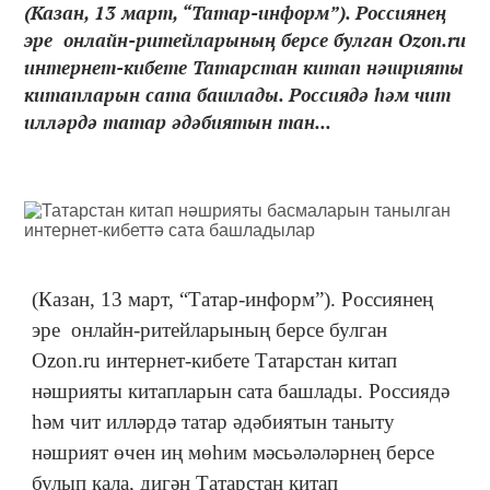
(Казан, 13 март, “Татар-информ”). Россиянең
эре онлайн-ритейларының берсе булган Оzon.ru
интернет-кибете Татарстан китап нәшрияты
китапларын сата башлады. Россиядә һәм чит
илләрдә татар әдәбиятын тан...
(Казан, 13 март, “Татар-информ”). Россиянең
эре онлайн-ритейларының берсе булган
Оzon.ru интернет-кибете Татарстан китап
нәшрияты китапларын сата башлады. Россиядә
һәм чит илләрдә татар әдәбиятын таныту
нәшрият өчен иң мөһим мәсьәләләрнең берсе
булып кала, дигән Татарстан китап