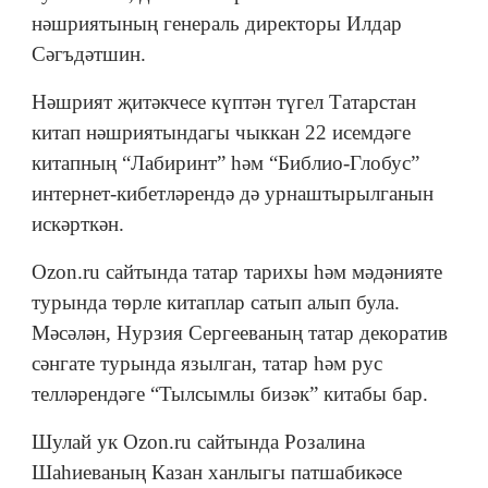
нәшриятының генераль директоры Илдар
Сәгъдәтшин.
Нәшрият җитәкчесе күптән түгел Татарстан
китап нәшриятындагы чыккан 22 исемдәге
китапның “Лабиринт” һәм “Библио-Глобус”
интернет-кибетләрендә дә урнаштырылганын
искәрткән.
Оzon.ru сайтында татар тарихы һәм мәдәнияте
турында төрле китаплар сатып алып була.
Мәсәлән, Нурзия Сергееваның татар декоратив
сәнгате турында язылган, татар һәм рус
телләрендәге “Тылсымлы бизәк” китабы бар.
Шулай ук Оzon.ru сайтында Розалина
Шаһиеваның Казан ханлыгы патшабикәсе