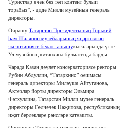
Туристлар өчен без төп контент булып
торабыз”, - диде Милли музейның генераль
директоры.
Очрашу
Татарстан Президентының Горький
һәм Шаляпин музейларының яңартылган
экспозициясе белән танышу
кысаларында үтте.
Ул музейның китапханә бүлмәсендә барды.
Чарада Казан дәүләт консерваториясе ректоры
Рубин Абдуллин, “Татаркино” оешмасы
генераль директоры Миләүшә Айтуганова,
Актерлар йорты директоры Эльмира
Фәтхуллина, Татарстан Милли музее генераль
директоры Гөлчәчәк Нәҗипова, республиканың
иҗат берлекләре рәисләре катнашты.
Очрашуны Татарстан мәдәният министры