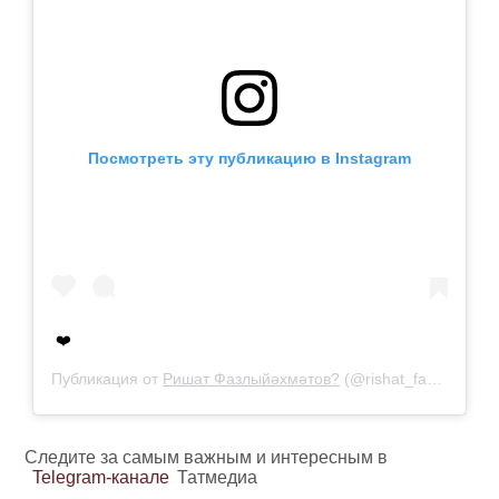
Посмотреть эту публикацию в Instagram
❤️
Публикация от
Ришат Фазлыйәхмәтов?
(@rishat_fazliakhmetov_official)
Следите за самым важным и интересным в
Telegram-канале
Татмедиа