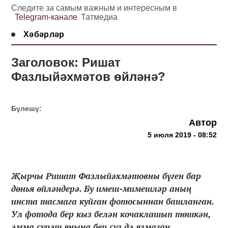
Следите за самым важным и интересным в
Telegram-канале
Татмедиа
Хәбәрләр
Заголовок: Ришат
Фазлыйәхмәтов өйләнә?
Бүлешү:
Автор
5 июля 2019 - 08:52
Җырчы Ришат Фазлыйәхмәтовны бүген бар
дөнья өйләндерә. Бу имеш-мимешләр аның
инста тасмага куйган фотосыннан башланган.
Ул фотода бер кыз белән кочаклашып төшкән,
әмма сурәт янына бер сүз дә язмаган....