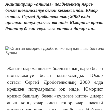
Җанатарлар «аншлаг» йолдызының нәрсә
белән шөгыльләнүе белән кызыксынды. Юмор
остасы Сергей Дроботенконың 2000 елда
ирешкән популярлыгы юк инде. Юморист кризис
башлану белән «күләгәгә китте» диләр: ан...
Җанатарлар «аншлаг» йолдызының нәрсә белән
шөгыльләнүе белән кызыксынды. Юмор
остасы Сергей Дроботенконың 2000 елда
ирешкән популярлыгы юк инде. Юморист
кризис башлану белән «күләгәгә китте» диләр:
аның концертлар өчен гонорарлар шактый
кимегән, гастрольләр дә азрак булган. Әлбәттә,