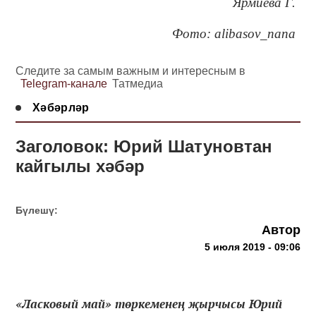
Ярмиева Г.
Фото: alibasov_nana
Следите за самым важным и интересным в
Telegram-канале
Татмедиа
Хәбәрләр
Заголовок: Юрий Шатуновтан
кайгылы хәбәр
Бүлешү:
Автор
5 июля 2019 - 09:06
«Ласковый май» төркеменең җырчысы Юрий