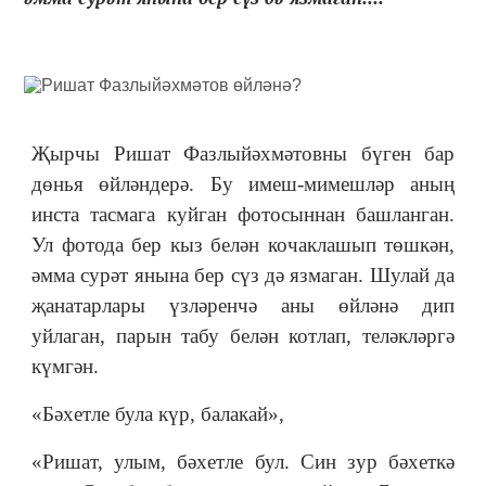
Җырчы Ришат Фазлыйәхмәтовны бүген бар
дөнья өйләндерә. Бу имеш-мимешләр аның
инста тасмага куйган фотосыннан башланган.
Ул фотода бер кыз белән кочаклашып төшкән,
әмма сурәт янына бер сүз дә язмаган. Шулай да
җанатарлары үзләренчә аны өйләнә дип
уйлаган, парын табу белән котлап, теләкләргә
күмгән.
«Бәхетле була күр, балакай»,
«Ришат, улым, бәхетле бул. Син зур бәхеткә