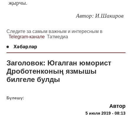
җырчы.
Автор: И.Шакиров
Следите за самым важным и интересным в
Telegram-канале
Татмедиа
Хәбәрләр
Заголовок: Югалган юморист
Дроботенконың язмышы
билгеле булды
Бүлешү:
Автор
5 июля 2019 - 08:13