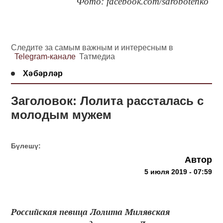
Фото: facebook.com/sdrobotenko
Следите за самым важным и интересным в
Telegram-канале
Татмедиа
Хәбәрләр
Заголовок: Лолита рассталась с
молодым мужем
Бүлешү:
Автор
5 июля 2019 - 07:59
Российская певица Лолита Милявская