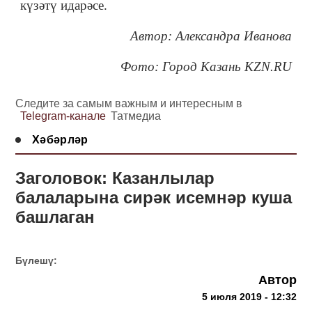
күзәтү идарәсе.
Автор: Александра Иванова
Фото: Город Казань KZN.RU
Следите за самым важным и интересным в
Telegram-канале
Татмедиа
Хәбәрләр
Заголовок: Казанлылар
балаларына сирәк исемнәр куша
башлаган
Бүлешү:
Автор
5 июля 2019 - 12:32