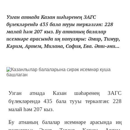
Узган атнада Казан шәһәренең ЗАГС
бүлекләрендә 435 бала тууы теркәлгән: 228
малай һәм 207 кыз. Бу атнаның балалар
исемнәре арасында иң популяры: Әмир, Тимур,
Кәрим, Артем, Милана, София, Ева. Әти-әни...
Узган атнада Казан шәһәренең ЗАГС
бүлекләрендә 435 бала тууы теркәлгән: 228
малай һәм 207 кыз.
Бу атнаның балалар исемнәре арасында иң