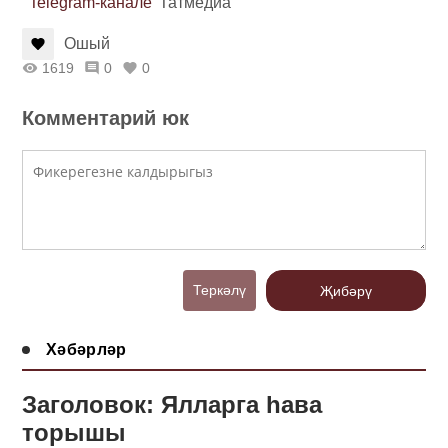
Telegram-канале
Татмедиа
Ошый
1619
0
0
Комментарий юк
Теркәлү
Җибәрү
Хәбәрләр
Заголовок: Ялларга һава
торышы