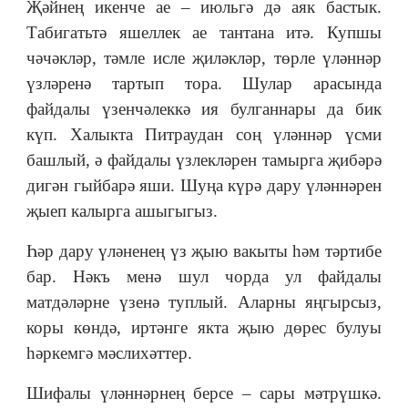
Җәйнең икенче ае – июльгә дә аяк бастык.
Табигатьтә яшеллек ае тантана итә. Купшы
чәчәкләр, тәмле исле җиләкләр, төрле үләннәр
үзләренә тартып тора. Шулар арасында
файдалы үзенчәлеккә ия булганнары да бик
күп. Халыкта Питраудан соң үләннәр үсми
башлый, ә файдалы үзлекләрен тамырга җибәрә
дигән гыйбарә яши. Шуңа күрә дару үләннәрен
җыеп калырга ашыгыгыз.
Һәр дару үләненең үз җыю вакыты һәм тәртибе
бар. Нәкъ менә шул чорда ул файдалы
матдәләрне үзенә туплый. Аларны яңгырсыз,
коры көндә, иртәнге якта җыю дөрес булуы
һәркемгә мәслихәттер.
Шифалы үләннәрнең берсе – сары мәтрүшкә.