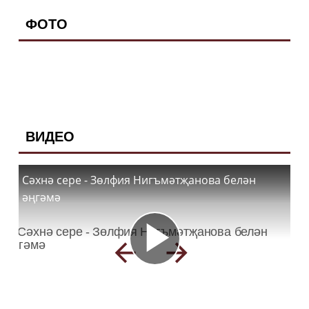
ФОТО
ВИДЕО
Сәхнә сере - Зөлфия Нигъмәтҗанова белән
әңгәмә