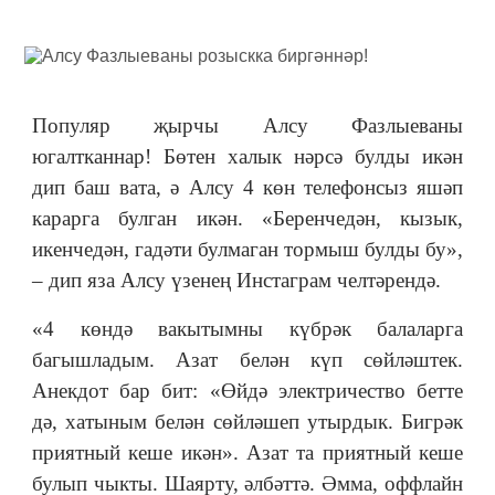
Популяр җырчы Алсу Фазлыеваны
югалтканнар! Бөтен халык нәрсә булды икән
дип баш вата, ә Алсу 4 көн телефонсыз яшәп
карарга булган икән. «Беренчедән, кызык,
икенчедән, гадәти булмаган тормыш булды бу»,
– дип яза Алсу үзенең Инстаграм челтәрендә.
«4 көндә вакытымны күбрәк балаларга
багышладым. Азат белән күп сөйләштек.
Анекдот бар бит: «Өйдә электричество бетте
дә, хатыным белән сөйләшеп утырдык. Бигрәк
приятный кеше икән». Азат та приятный кеше
булып чыкты. Шаярту, әлбәттә. Әмма, оффлайн