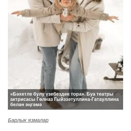
«Бәхетле булу үзебездән тора». Буа театры
актрисасы Гөлназ Гыйззәтуллина-Гатауллина
белән әңгәмә
Барлык язмалар