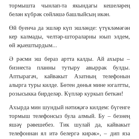
тормышта чынлап-та якындагы кешеләрең
белән күбрәк сөйләшә башлыйсың икән.
Өй буенча да эшләр күп эшләнде: үтүкләмәгән
кер калмады, челтәр-штораларны юып элдем,
өй җыештырдым...
Ә рәсми эш бераз артта калды. Ай ахыры –
бизнеста планны тутыру авыррак булды.
Аптырагач, кайвакыт Азатның телефонын
алырга туры килде. Бөтен дөнья мине югалтты,
розысыкка бирделәр. Күпләр куркып беткән!
Ахырда мин шундый нәтиҗәгә килдем: бүгенге
тормыш телефонсыз була алмый. Бу – безнең
яшәү рәвешебез. Тик шулай да, кайвакыт
телефоннан ял итә белергә кирәк», – дип яза