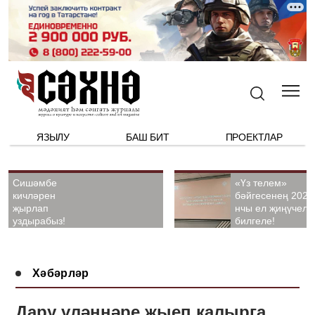
ЯЗЫЛУ
БАШ БИТ
ПРОЕКТЛАР
Сишәмбе
«Үз телем»
кичләрен
бәйгесенең 2026
җырлап
нчы ел җиңүчелә
уздырабыз!
билгеле!
Хәбәрләр
Дару үләннәре җыеп калырга