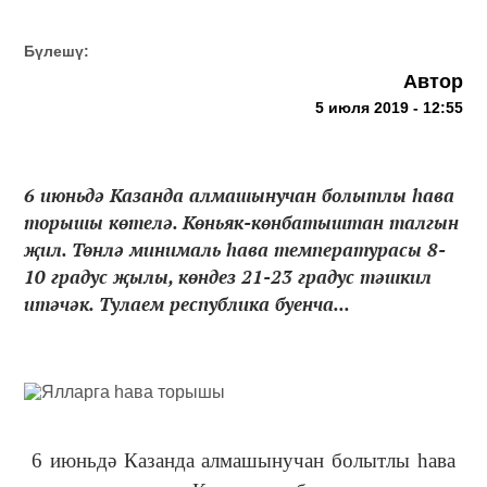
Бүлешү:
Автор
5 июля 2019 - 12:55
6 июньдә Казанда алмашынучан болытлы һава
торышы көтелә. Көньяк-көнбатыштан талгын
җил. Төнлә минималь һава температурасы 8-
10 градус җылы, көндез 21-23 градус тәшкил
итәчәк. Тулаем республика буенча...
6 июньдә Казанда алмашынучан болытлы һава