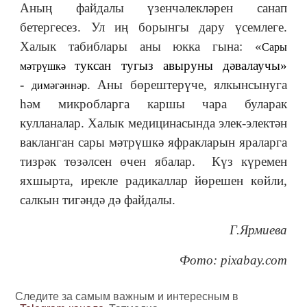
Аның файдалы үзенчәлекләрен санап
бетергесез. Ул иң борынгы дару үсемлеге.
Халык табиблары аны юкка гына: «
Сары
туксан тугыз авыруны дәвалаучы
»
мәтрүшкә
-
. Аны бөрештерүче, ялкынсынуга
димәгәннәр
һәм микробларга каршы чара буларак
кулланалар. Халык медицинасында элек-электән
вакланган сары мәтрүшкә яфракларын яраларга
тизрәк төзәлсен өчен ябалар. Күз күремен
яхшырта, ирекле радикаллар йөрешен көйли,
салкын тигәндә дә файдалы.
Г.Ярмиева
Фото: pixabay.com
Следите за самым важным и интересным в