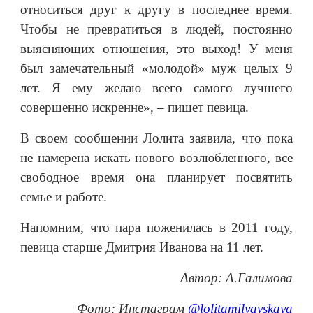
относиться друг к другу в последнее время.
Чтобы не превратиться в людей, постоянно
выясняющих отношения, это выход! У меня
был замечательный «молодой» муж целых 9
лет. Я ему желаю всего самого лучшего
совершенно искренне», – пишет певица.
В своем сообщении Лолита заявила, что пока
не намерена искать нового возлюбленного, все
свободное время она планирует посвятить
семье и работе.
Напомним, что пара поженилась в 2011 году,
певица старше Дмитрия Иванова на 11 лет.
Автор: А.Галимова
Фото: Инстаграм
@lolitamilyavskaya