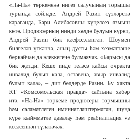
«На-На» төркеменә нигез салучының торышы
турында сөйләде. Андрей Разин сүзләренә
караганда, Бари Алибасовны күңелсез язмыш
көтә. Продюсерның нинди хәлдә булуын күреп,
Андрей Разин бик кәефсезләнгән. Шоумен
билгеләп үткәнчә, аның дусты һәм хезмәттәше
беркайчан да элеккегечә булмаячак. «Барысы да
бик җитди. Кеше инде теләсә кайсы очракта
инвалид булып кала, өстәвенә, авыр инвалид
булып кала», – дип белдерде Разин. Бу хакта
RT «Комсомольская правда» сайтына хәбәр
итә. «На-На» төркеме продюсеры тормышны
һәм сәламәтлеген иминиятләштермәгән, шуңа
күрә кыйммәтле дәвалау һәм реабилитация үз
кесәсеннән түләнәчәк.