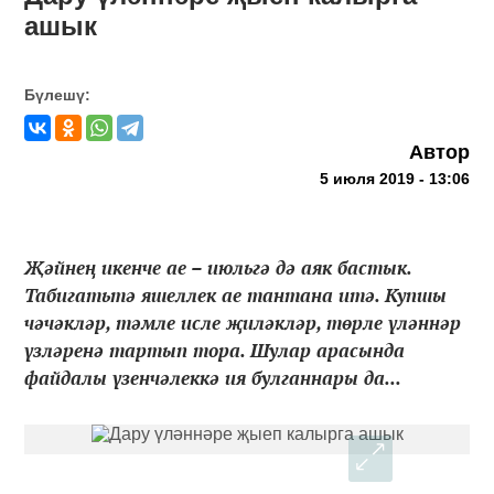
ашык
Бүлешү:
Автор
5 июля 2019 - 13:06
Җәйнең икенче ае – июльгә дә аяк бастык.
Табигатьтә яшеллек ае тантана итә. Купшы
чәчәкләр, тәмле исле җиләкләр, төрле үләннәр
үзләренә тартып тора. Шулар арасында
файдалы үзенчәлеккә ия булганнары да...