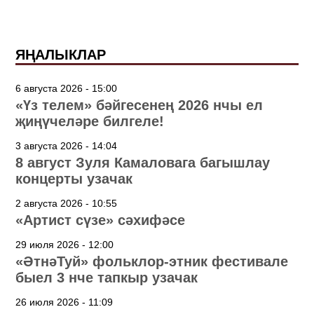
ЯҢАЛЫКЛАР
6 августа 2026 - 15:00
«Үз телем» бәйгесенең 2026 нчы ел
җиңүчеләре билгеле!
3 августа 2026 - 14:04
8 август Зуля Камаловага багышлау
концерты узачак
2 августа 2026 - 10:55
«Артист сүзе» сәхифәсе
29 июля 2026 - 12:00
«ӘтнәТуй» фольклор-этник фестивале
быел 3 нче тапкыр узачак
26 июля 2026 - 11:09