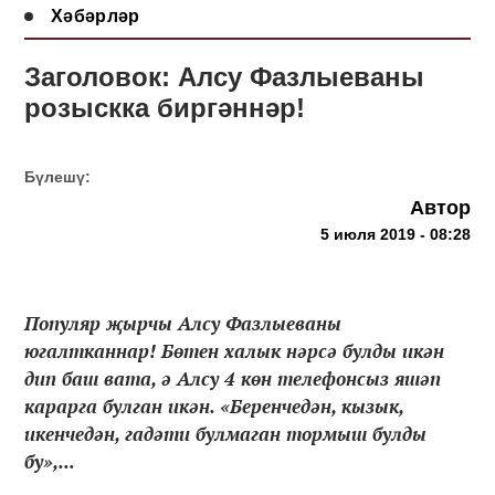
Хәбәрләр
Заголовок: Алсу Фазлыеваны
розыскка биргәннәр!
Бүлешү:
Автор
5 июля 2019 - 08:28
Популяр җырчы Алсу Фазлыеваны
югалтканнар! Бөтен халык нәрсә булды икән
дип баш вата, ә Алсу 4 көн телефонсыз яшәп
карарга булган икән. «Беренчедән, кызык,
икенчедән, гадәти булмаган тормыш булды
бу»,...