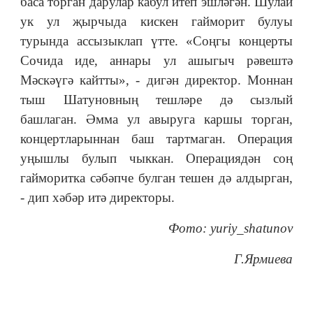
баса торган дарулар кабул итеп эшләгән. Шулай
ук у
л җырчыда кискен гайморит булуы
турында ассызыклап үтте.
«Соңгы концерты
Сочида иде, аннары ул ашыгыч рәвештә
Мәскәүгә кайтты», - дигән директор.
Моннан
тыш Шатуновның тешләре дә сызлый
башлаган. Әмма ул авыруга каршы торган,
концертларыннан баш тартмаган.
Операция
уңышлы булып чыккан. Операциядән соң
гайморитка сәбәпче булган тешен дә алдырган,
- дип хәбәр итә директоры.
Фото: yuriy_shatunov
Г.Ярмиева