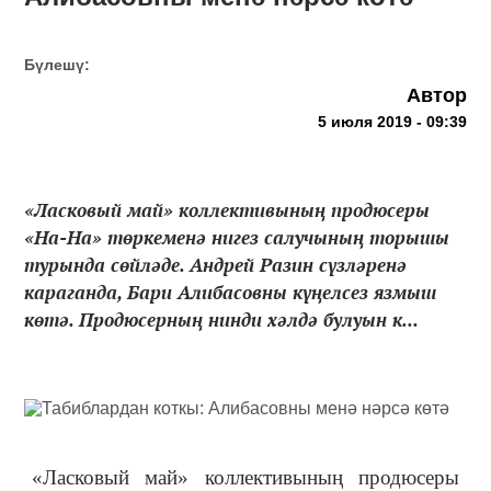
Бүлешү:
Автор
5 июля 2019 - 09:39
«Ласковый май» коллективының продюсеры
«На-На» төркеменә нигез салучының торышы
турында сөйләде. Андрей Разин сүзләренә
караганда, Бари Алибасовны күңелсез язмыш
көтә. Продюсерның нинди хәлдә булуын к...
«Ласковый май» коллективының продюсеры