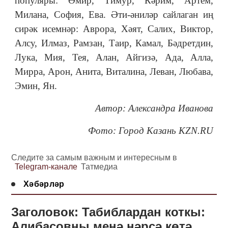
популяры: Әмир, Тимур, Кәрим, Артем,
Милана, София, Ева. Әти-әниләр сайлаган иң
сирәк исемнәр: Аврора, Хәят, Салих, Виктор,
Алсу, Илмаз, Рамзан, Таир, Камал, Бәдретдин,
Лука, Мия, Тея, Алан, Айгизә, Ада, Алла,
Мирра, Арон, Анита, Виталина, Леван, Любава,
Эмин, Ян.
Автор: Александра Иванова
Фото: Город Казань KZN.RU
Следите за самым важным и интересным в
Telegram-канале
Татмедиа
Хәбәрләр
Заголовок: Табиблардан коткы:
Алибасовны менә нәрсә көтә