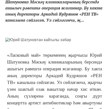
Шатуновка Мәскәү клиникаларының берсендә
ашыгыч рәвештә операция ясаганнар. Бу хакта
аның директоры Аркадий Кудряшов «РЕН ТВ»
каналына сөйләгән. Ул сөйләгәнчә, җ...
«Ласковый май» төркеменең җырчысы Юрий
Шатуновка Мәскәү клиникаларының берсендә
ашыгыч рәвештә операция ясаганнар. Бу хакта
аның директоры Аркадий Кудряшов «РЕН
ТВ» каналына сөйләгән.
Ул сөйләгәнчә, җырчы
үзен шактый озак вакытлар начар хис иткән.
Аның сүзләренә караганда, соңгы дүрт
концертта артист антибиотиклар һәм авыртуны