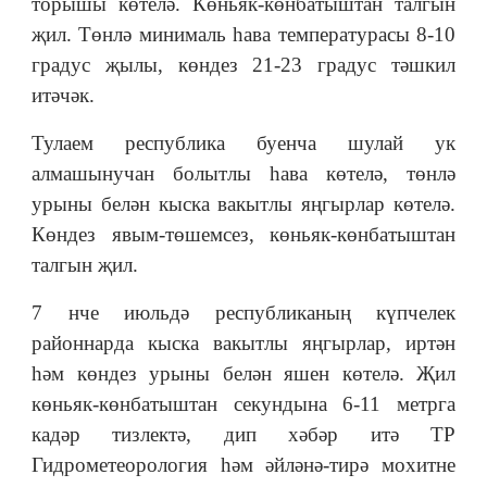
торышы көтелә. Көньяк-көнбатыштан талгын
җил. Төнлә минималь һава температурасы 8-10
градус җылы, көндез 21-23 градус тәшкил
итәчәк.
Тулаем республика буенча шулай ук
алмашынучан болытлы һава көтелә, төнлә
урыны белән кыска вакытлы яңгырлар көтелә.
Көндез явым-төшемсез, көньяк-көнбатыштан
талгын җил.
7 нче июльдә республиканың күпчелек
районнарда кыска вакытлы яңгырлар, иртән
һәм көндез урыны белән яшен көтелә. Җил
көньяк-көнбатыштан секундына 6-11 метрга
кадәр тизлектә, дип хәбәр итә ТР
Гидрометеорология һәм әйләнә-тирә мохитне