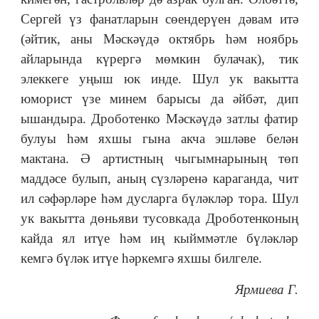
Сергей үз фанатларын сөендерүен дәвам итә
(әйтик, аны Мәскәүдә октябрь һәм ноябрь
айларында күрергә мөмкин булачак), тик
элеккеге уңыш юк инде. Шул ук вакытта
юморист үзе минем барысы да әйбәт, дип
ышандыра. Дроботенко Мәскәүдә затлы фатир
булуы һәм яхшы гына акча эшләве белән
мактана. Ә артистның чыгымнарының төп
маддәсе булып, аның сүзләренә караганда, чит
ил сәфәрләре һәм дусларга бүләкләр тора. Шул
ук вакытта дөньяви тусовкада Дроботенконың
кайда ял итүе һәм иң кыйммәтле бүләкләр
кемгә бүләк итүе һәркемгә яхшы билгеле.
Ярмиева Г.