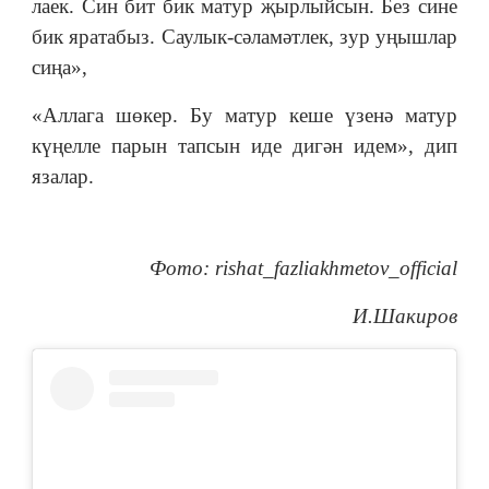
лаек. Син бит бик матур җырлыйсын. Без сине
бик яратабыз. Саулык-сәламәтлек, зур уңышлар
сиңа»,
«Аллага шөкер. Бу матур кеше үзенә матур
күңелле парын тапсын иде дигән идем», дип
язалар.
Фото: rishat_fazliakhmetov_official
И.Шакиров