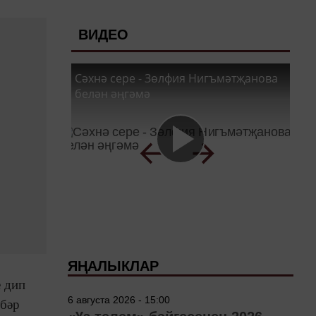
ВИДЕО
Сәхнә сере - Зөлфия Нигъмәтҗанова
белән әңгәмә
ЯҢАЛЫКЛАР
е дип
6 августа 2026 - 15:00
әбәр