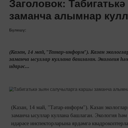
Заголовок: Табигатьк
заманча алымнар кул
Бүлешү:
(Казан, 14 май, "Татар-информ"). Казан эколог
заманча ысуллар куллана башлаган. Экология һ
идарәс...
(Казан, 14 май, "Татар-информ"). Казан эколог
заманча ысуллар куллана башлаган. Экология һә
идарәсе инспекторларына ярдәмгә квадрокоптерл