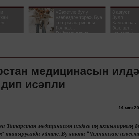
ни
«Бәхетле булу
8 август
укай
үзебездән тора». Буа
Зуля
ел!
театры актрисасы
Камаловага
Гөлназ
багышлау
Гыйззәтуллина-
концерты
Гатауллина белән
узачак
әңгәмә
рстан медицинасын илдә
 дип исәпли
14 мая 20
ева Татарстан медицинасын илдәге иң яхшыларның бе
к" ташыруында әйтте. Бу хакта “Челнинские известия