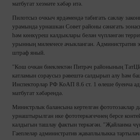
матбугат хезмәте хәбәр итә.
Пилотсыз очкыч ярдәмендә табигать саклау зако
урамында урнашкан Совет районы сәнәгать зонас
һәм көнкүреш калдыклары белән чүпләнгән терри
урынның милекчесе ачыкланган. Административ э
штраф яный.
"Кош очкан биеклектән Питрәч районының ТатЦ
катламын сораусыз рәвештә салдырып алу һәм ба
Инспекторлар РФ КоАП 8.6 ст. 1 өлеше буенча ад
матбугат хәбәрендә.
Министрлык балансына кертелгән фототозаклар да
урнаштырылган ике фототеркәгечнең берсе конте
калдыгын ташлау фактын теркәгән. "Җайланма чү
Гаеплеләр административ җаваплылыкка тартылач