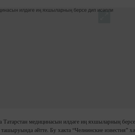
ва Татарстан медицинасын илдәге иң яхшыларның берс
 ташыруында әйтте. Бу хакта “Челнинские известия” х