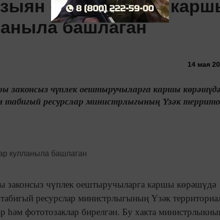
ә зыян салучыларга карш
ланыла башлаган
14 мая 20
лары законсыз чүплек оештыручыларга каршы көрәшүд
әм табигый ресурслар министрлыгының Үзәк террит
лары законсыз чүплек оештыручыларга каршы көрәшүдә
м табигый ресурслар министрлыгының Үзәк территориа
ар һәм фототозаклар бирелгән. Бу хакта министрлыкны