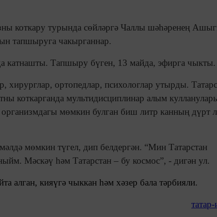
ызны коткару турында сөйләргә Чаллы шәһәренең Ашы
рын тапшыруга чакырганнар.
да катнашты. Тапшыру бүген, 13 майда, эфирга чыкты.
, хирурглар, ортопедлар, психологлар утырды. Татар
ентны коткарганда мультидисциплинар алым кулланулар
 организмдагы мөмкин булган биш литр канның дүрт 
мәлдә мөмкин түгел, дип белдергән. “Мин Татарстан
йм. Мәскәү һәм Татарстан – бу космос”, - дигән ул.
та алган, кияүгә чыккан һәм хәзер бала тәрбияли.
татар