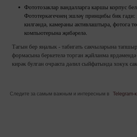
Фототозаклар вандалларга каршы корпус бел
Фототеркәгечнең эшләү принцибы бик гади: 
килгәндә, камераны активлаштыра, фотога т
компьютерына җибәрелә.
Тагын бер яңалык - табигать сакчыларына тапшы
формасына беркетелә торган җайланма ярдәмендә
кирәк булган очракта дәлил сыйфатында хокук с
Следите за самым важным и интересным в
Telegram-