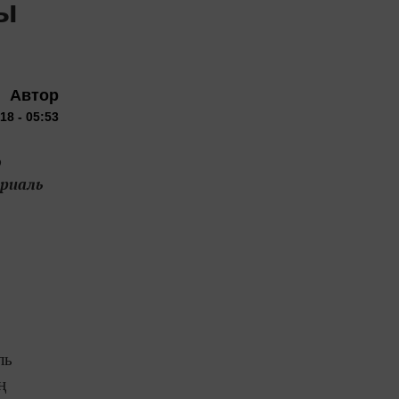
ы
Автор
18 - 05:53
ә
ориаль
ль
ң