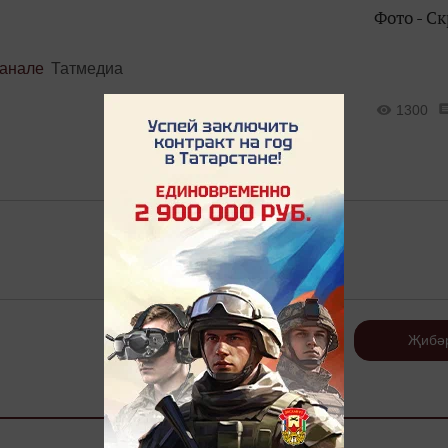
Фото - С
канале
Татмедиа
1300
Теркәлү
Җибә