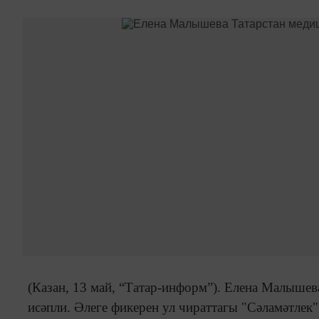
(Казан, 13 май, “Татар-информ”). Елена Малыше
исәпли. Әлеге фикерен ул чираттагы "Сәламәтлек"