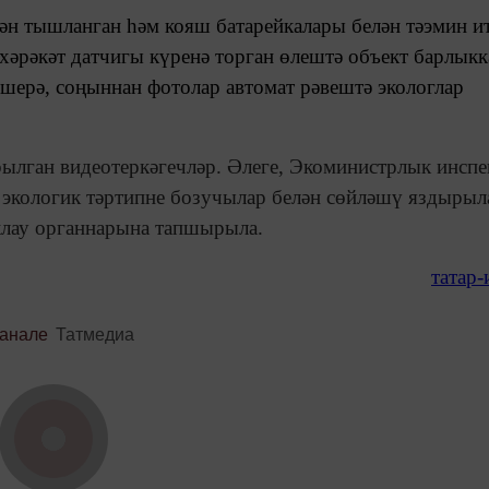
ән тышланган һәм кояш батарейкалары белән тәэмин ит
хәрәкәт датчигы күренә торган өлештә объект барлыкк
өшерә, соңыннан фотолар автомат рәвештә экологлар
рылган видеотеркәгечләр. Әлеге, Экоминистрлык инсп
 экологик тәртипне бозучылар белән сөйләшү яздырыл
аклау органнарына тапшырыла.
татар
канале
Татмедиа