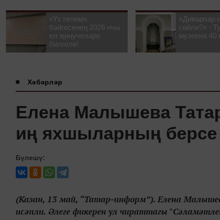
«Үз телем»
«Диварлар 
бәйгесенең 2026 нчы
сөйли?» - Т
ел җиңүчеләре
музеена 40 
билгеле!
Хәбәрләр
Елена Малышева Тата
иң яхшыларның берсе
Бүлешү:
(Казан, 13 май, “Татар-информ”). Елена Малыш
исәпли. Әлеге фикерен ул чираттагы "Сәламәтле