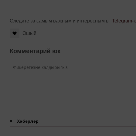
Следите за самым важным и интересным в
Telegram-
Ошый
Комментарий юк
Хәбәрләр