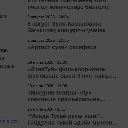
«Үз телем» бәйгесенең 2026
нчы ел җиңүчеләре билгеле!
гыч
3 августа 2026 - 14:04
8 август Зуля Камаловага
багышлау концерты узачак
2 августа 2026 - 10:55
«Артист сүзе» сәхифәсе
стан
ын
29 июля 2026 - 12:00
литрын
«ӘтнәТуй» фольклор-этник
фестивале быел 3 нче тапкыр
узачак
26 июля 2026 - 11:09
Тинчурин театры «Лу»
спектакле премьерасына
әзерләнә
25 июля 2026 - 16:17
“Монда Тукай рухы яши!”.
-информ
Габдулла Тукай әдәби музеена