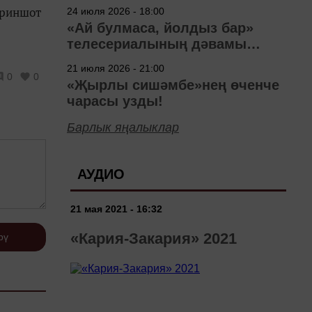
40 ел
криншот
24 июля 2026 - 18:00
«Ай булмаса, йолдыз бар»
телесериалының дәвамы
төшерелә!
21 июля 2026 - 21:00
0
0
«Җырлы сишәмбе»нең өченче
чарасы узды!
Барлык яңалыклар
АУДИО
21 мая 2021 - 16:32
«Кария-Закария» 2021
рү