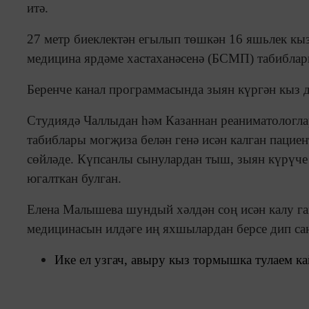
итә.
27 метр биеклектән егылып төшкән 16 яшьлек к
медицина ярдәме хастаханәсенә (БСМП) табибла
Беренче канал программасында зыян күргән кыз 
Студиядә Чаллыдан һәм Казаннан реаниматологлар
табиблары могҗиза белән генә исән калган паци
сөйләде. Күпсанлы сынулардан тыш, зыян күрүче
югалткан булган.
Елена Малышева шундый хәлдән соң исән калу га
медицинасын илдәге иң яхшылардан берсе дип саны
Ике ел узгач, авыру кыз тормышка тулаем кай