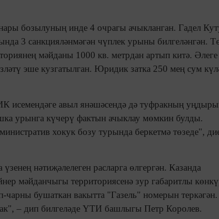
ннары бозылуның инде 4 очрагы ачыкланган. Гадел Ку
ында 3 санкцияләнмәгән чүплек урыны билгеләнгән. Т
ториянең мәйданы 1000 кв. метрдан артып китә. Әлеге
зләтү эше кузгатылган. Юридик затка 250 мең сум кү
ИК исемендәге авыл янәшәсендә дә туфракның уңдыр
шка урынга күчерү фактын ачыклау мөмкин булды.
министратив хокук бозу турында беркетмә төзеде", ди
 үзенең нәтиҗәлелеген расларга өлгергән. Казанда
йнер мәйданчыгы территориясенә зур габаритлы көнк
п-чарны бушаткан вакытта "Газель" номерын теркәгән.
ак", – дип билгеләде ҮТИ башлыгы Петр Королев.