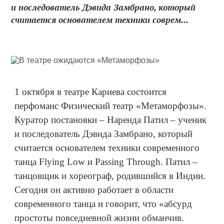
и последователь Дэвида Замбрано, который
считается основателем техники соврем...
1 октября в театре Кариева состоится
перфоманс Физический театр «Метаморфозы».
Куратор постановки – Наренда Патил – ученик
и последователь Дэвида Замбрано, который
считается основателем техники современного
танца Flying Low и Passing Through. Патил –
танцовщик и хореограф, родившийся в Индии.
Сегодня он активно работает в области
современного танца и говорит, что «абсурд
простоты повседневной жизни обманчив.