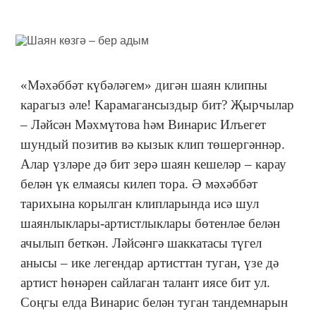
«Мәхәббәт күбәләгем» дигән шаян клипны
карагыз әле! Карамагансыздыр бит? Җырчылар
‒ Ләйсән Мәхмүтова һәм Винарис Илъегет
шундый позитив вә кызык клип төшергәннәр.
Алар үзләре дә бит зерә шаян кешеләр ‒ карау
белән үк елмаясы килеп тора. Ә мәхәббәт
тарихына корылган клипларында исә шул
шаянлыклары-артистлыклары бөтенләе белән
ачылып беткән. Ләйсәнгә шаккатасы түгел
анысы ‒ ике легендар артисттан туган, үзе дә
артист һөнәрен сайлаган талант иясе бит ул.
Соңгы елда Винарис белән туган тандемнарын