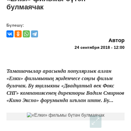
булмаячак
Бүлешү:
Автор
24 сентября 2018 - 12:00
Тамашачылар арасында популярлык алган
«Елки» фильмының җиденчесе соңгы фильм
булачак. Бу яңалыкны «Двадцатый век Фокс
СНГ» компаниясенең директоры Вадим Смирнов
«Кино Экспо» форумында игълан итте. Бу...