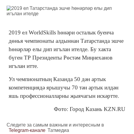
2019 ел WorldSkills һөнәри осталык буенча
дөнья чемпионаты алдыннан Татарстанда эшче
һөнәрләр елы дип игълан ителде. Бу хакта
бүген ТР Президенты Рөстәм Миңнеханов
игълан итте.
Ул чемпионатның Казанда 50 дән артык
компетенциядә ярышучы 70 тән артык илдән
яшь профессионалларны җыячагын искәртте.
Фото: Город Казань KZN.RU
Следите за самым важным и интересным в
Telegram-канале
Татмедиа