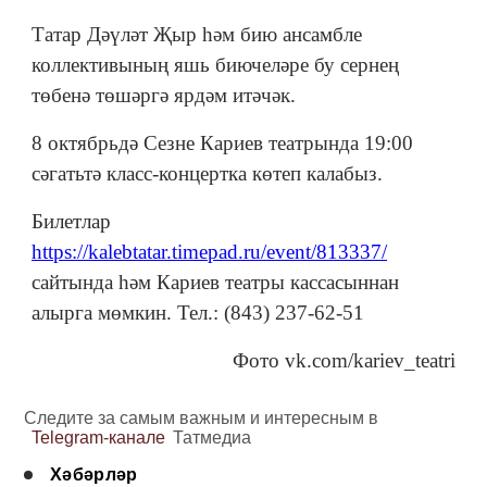
Татар Дәүләт Җыр һәм бию ансамбле
коллективының яшь биючеләре бу сернең
төбенә төшәргә ярдәм итәчәк.
8 октябрьдә Сезне Кариев театрында 19:00
сәгатьтә класс-концертка көтеп калабыз.
Билетлар
https://kalebtatar.timepad.ru/event/813337/
сайтында һәм Кариев театры кассасыннан
алырга мөмкин. Тел.: (843) 237-62-51
Фото vk.com/kariev_teatri
Следите за самым важным и интересным в
Telegram-канале
Татмедиа
Хәбәрләр