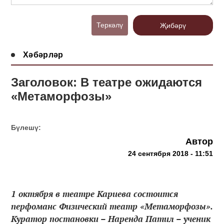
Теркәлү
Җибәрү
Хәбәрләр
Заголовок: В театре ожидаются
«Метаморфозы»
Бүлешү:
Автор
24 сентября 2018 - 11:51
1 октября в театре Кариева состоится
перфоманс Физический театр «Метаморфозы».
Куратор постановки – Наренда Патил – ученик