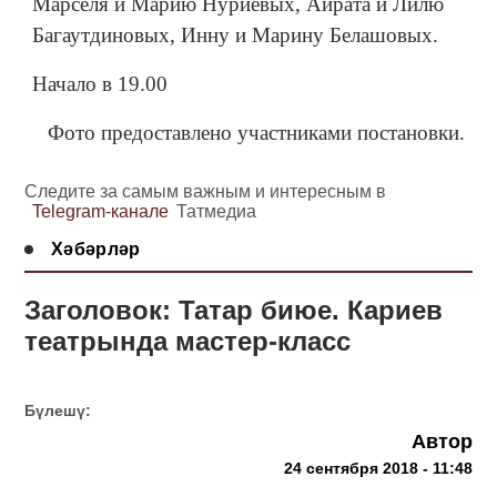
Марселя и Марию Нуриевых, Айрата и Лилю
Багаутдиновых, Инну и Марину Белашовых.
Начало в 19.00
Фото предоставлено участниками постановки.
Следите за самым важным и интересным в
Telegram-канале
Татмедиа
Хәбәрләр
Заголовок: Татар биюе. Кариев
театрында мастер-класс
Бүлешү:
Автор
24 сентября 2018 - 11:48