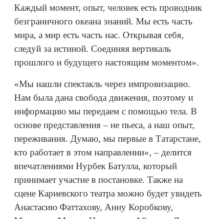
Каждый момент, опыт, человек есть проводник
безграничного океана знаний. Мы есть часть
мира, а мир есть часть нас. Открывая себя,
следуй за истиной. Соединяя вертикаль
прошлого и будущего настоящим моментом».
«Мы нашли спектакль через импровизацию.
Нам была дана свобода движения, поэтому и
информацию мы передаем с помощью тела. В
основе представления – не пьеса, а наш опыт,
переживания. Думаю, мы первые в Татарстане,
кто работает в этом направлении», – делится
впечатлениями Нурбек Батулла, который
принимает участие в постановке. Также на
сцене Кариевского театра можно будет увидеть
Анастасию Фаттахову, Анну Коробкову,