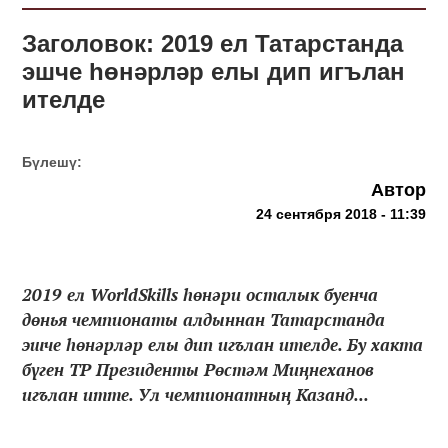
Заголовок: 2019 ел Татарстанда
эшче һөнәрләр елы дип игълан
ителде
Бүлешү:
Автор
24 сентября 2018 - 11:39
2019 ел WorldSkills һөнәри осталык буенча
дөнья чемпионаты алдыннан Татарстанда
эшче һөнәрләр елы дип игълан ителде. Бу хакта
бүген ТР Президенты Рөстәм Миңнеханов
игълан итте. Ул чемпионатның Казанд...