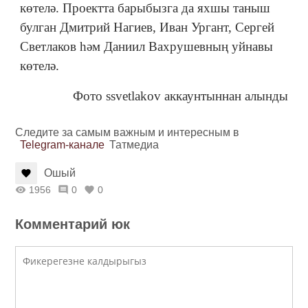
көтелә. Проектта барыбызга да яхшы таныш
булган Дмитрий Нагиев, Иван Ургант, Сергей
Светлаков һәм Даниил Вахрушевның уйнавы
көтелә.
Фото ssvetlakov аккаунтыннан алынды
Следите за самым важным и интересным в
Telegram-канале
Татмедиа
Ошый
1956
0
0
Комментарий юк