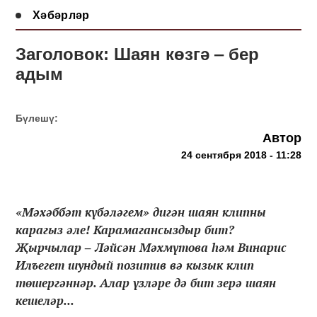
Хәбәрләр
Заголовок: Шаян көзгә ‒ бер
адым
Бүлешү:
Автор
24 сентября 2018 - 11:28
«Мәхәббәт күбәләгем» дигән шаян клипны
карагыз әле! Карамагансыздыр бит?
Җырчылар ‒ Ләйсән Мәхмүтова һәм Винарис
Илъегет шундый позитив вә кызык клип
төшергәннәр. Алар үзләре дә бит зерә шаян
кешеләр...