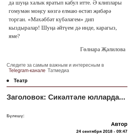
да шуңа халык яратып кабул итте. Ә клиплары
гомумән моңсу көзгә елмаю өстәп җибәрә
торган. «Мәхәббәт күбәләгем» дип
кыздыралар! Шуңа әйтүем дә инде, карагыз,
яме?
Гөлнара Җәлилова
Следите за самым важным и интересным в
Telegram-канале
Татмедиа
Театр
Заголовок: Сикәлтәле юлларда...
Бүлешү:
Автор
24 сентября 2018 - 09:47