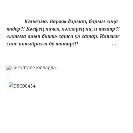
Юлъязма. Бармы дәрман, бармы сиңа
кадер?! Кәефең ничек, хәлләрең ни, и театр?!
Алтыга алып бишкә сатса ул сатар. Илтмәс
сине инкыйразга бу татар!!! ...