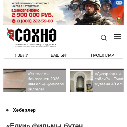
ЯЗЫЛУ
БАШ БИТ
ПРОЕКТЛАР
«Үз телем»
«Диварлар ни
бәйгесенең 2026
сөйли?» - Тукай
нчы ел җиңүчеләре
музеена 40 ел!
билгеле!
Хәбәрләр
«Елки» фильмы бүтән