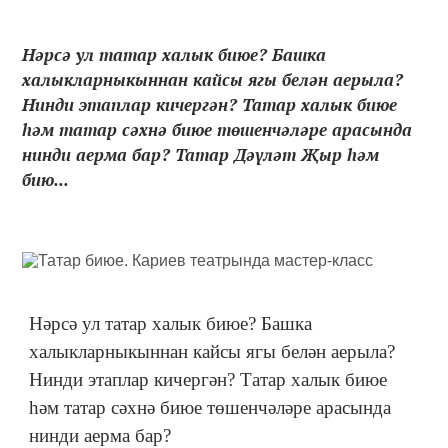
Нәрсә ул татар халык биюе? Башка
халыкларныкыннан кайсы ягы белән аерыла?
Нинди этаплар кичергән? Татар халык биюе
һәм татар сәхнә биюе төшенчәләре арасында
нинди аерма бар? Татар Дәүләт Җыр һәм
бию...
Нәрсә ул татар халык биюе? Башка
халыкларныкыннан кайсы ягы белән аерыла?
Нинди этаплар кичергән? Татар халык биюе
һәм татар сәхнә биюе төшенчәләре арасында
нинди аерма бар?