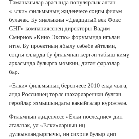
Тамашачылар арасында популярлык алган
«Елки» фильмының җиденчесе соңгы фильм
булачак. Бу яңалыкны «Двадцатый век Фокс
СНГ» компаниясенең директоры Вадим
Смирнов «Кино Экспо» форумында игълан
итте. Бу проектның ябылу сәбәбе әйтелми,
соңгы елларда бу фильмнан кергән табыш кимү
аркасында булырга мөмкин, дигән фаразлар
бар.
«Елки» фильмының беренчесе 2010 елда чыга,
анда Россиянең төрле шәхәрләреннән булган
геройлар язмышындагы вакыйгалар күрсәтелә.
Фильмның җиденчесе «Елки последние» дип
аталачак, ул «Елки»ларның иң
дулкынландыргычы, иң сихрие булыр дип