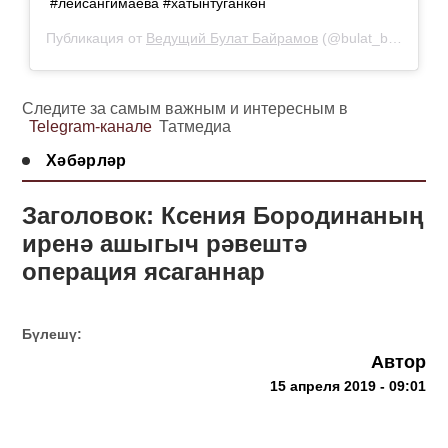
#лейсангимаева #хатынтуганкөн
Публикация от
Ведущий Булат Байрамов
(@bulat_bairamov)
Следите за самым важным и интересным в
Telegram-канале
Татмедиа
Хәбәрләр
Заголовок: Ксения Бородинаның
иренә ашыгыч рәвештә
операция ясаганнар
Бүлешү:
Автор
15 апреля 2019 - 09:01