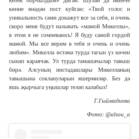
кебек борчылдым» дигән. Шулай да икенче
көнне янәдән пост куйган: «Твой голос и
уникальность сами докажут все за себя, и очень
скоро меня будут называть «мамой Микеллы»,
в этом я не сомневаюсь! Я буду самой гордой
мамой. Мы все верим в тебя и очень и очень
любим». Микелла өстәмә турда тагын үз көчен
сынап караячак. Ул турда тамашачылар тавыш
бирә. Алсуның инстадашлары Микелланың
тавышына соклануларын яшермиләр. Без дә
яшь җырчыга уңышлар теләп калабыз!
Г.Гыймадиева
Фото: @alsou_a