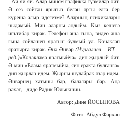
- Ай-яй-яй. Алар минем графикка түзмиләр бит.
Ә сез сөйгән ярыгыз белән ярты елга бер
күрешә алыр идегезме? Аларның психикалары
чыдамый. Мин аларны аңлыйм. Кыз кешегә
игътибар кирәк. Телефон аша гына, видео аша
гына сөйләшеп яратып булмый ул. Кочаклап
яратырга кирәк. Әнә Әнвәр
(Нургалиев – ИТ –
ред.)
«Кочаклама яратмыйча» дип җырлый бит.
Ә мин «Елама яратмыйча, син еракта булганга»
дип җырлар идем. Җырны шулайрак язар идем.
Әнвәрнең хатыны бар, балалары бар. Аңа
рәхәт, - диде Радик Юльякшин.
Автор: Динә ЙОСЫПОВА
Фото: Абдул Фархан