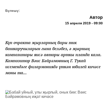
Бүлешү:
Автор
15 апреля 2019 - 09:00
Күп очракта җырларның бары тик
башкаручыларын гына беләбез, ә җырның
композиторы яисә авторы арткы планда кала.
Композитор Вәис Бәйрәмовның Г. Тукай
исемендәге филармониядә үткән юбилей кичәсе
моны та...