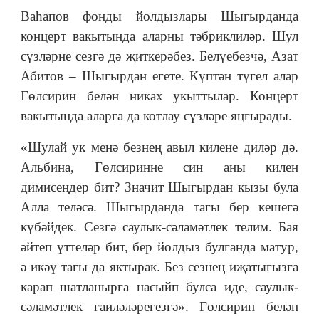
Ваһапов фонды йолдызлары Шыгырданда
концерт вакытында аларны тәбриклиләр. Шул
сүзләрне сезгә дә җиткерәбез. Белүебезчә, Азат
Абитов ‒ Шыгырдан егете. Күптән түгел алар
Гөлсирин белән никах укыттылар. Концерт
вакытында аларга да котлау сүзләре яңгырады.
«Шулай ук менә безнең авыл килене диләр дә.
Альбина, Гөлсиринне син аны килен
димисеңдер бит? Значит Шыгырдан кызы була
Алла теләсә. Шыгырданда тагы бер кешегә
күбәйдек. Сезгә саулык-сәламәтлек телим. Бая
әйтеп үттеләр бит, бер йолдыз булганда матур,
ә икәү тагы да яктырак. Без сезнең иҗатыгызга
карап шатланырга насыйп булса иде, саулык-
сәламәтлек гаиләләрегезгә». Гөлсирин белән