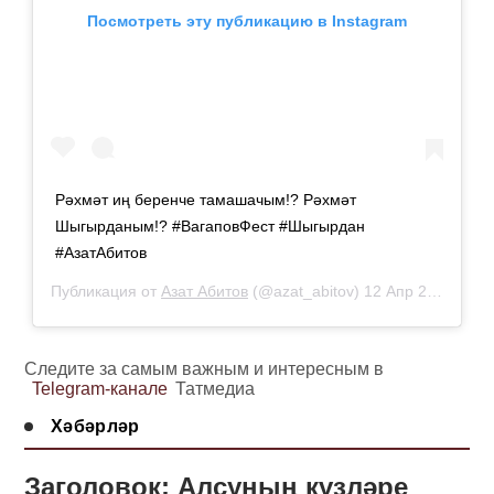
Посмотреть эту публикацию в Instagram
Рәхмәт иң беренче тамашачым!? Рәхмәт
Шыгырданым!? #ВагаповФест #Шыгырдан
#АзатАбитов
Публикация от
Азат Абитов
(@azat_abitov)
12 Апр 2019 в 4:53 PDT
Следите за самым важным и интересным в
Telegram-канале
Татмедиа
Хәбәрләр
Заголовок: Алсуның күзләре