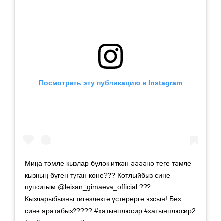
Посмотреть эту публикацию в Instagram
Миңа тәмле кызлар бүләк иткән әәәәнә теге тәмле
кызның бүген туган көне??? Котлыйбыз сине
пупсигым @leisan_gimaeva_official ???
Кызларыбызны тигезлектә үстерергә язсын! Без
сине яратабыз????? #хатынплюсир #хатынплюсир2