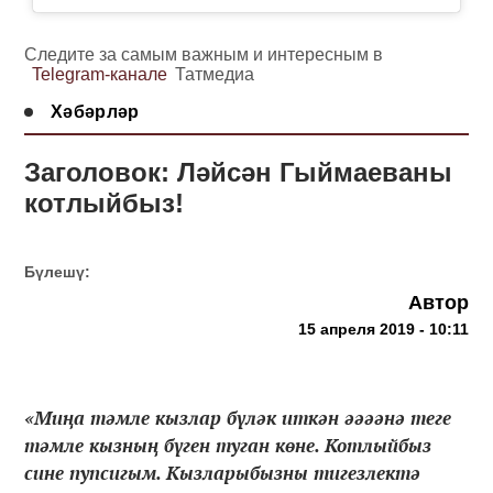
Следите за самым важным и интересным в
Telegram-канале
Татмедиа
Хәбәрләр
Заголовок: Ләйсән Гыймаеваны
котлыйбыз!
Бүлешү:
Автор
15 апреля 2019 - 10:11
«Миңа тәмле кызлар бүләк иткән әәәәнә теге
тәмле кызның бүген туган көне. Котлыйбыз
сине пупсигым. Кызларыбызны тигезлектә