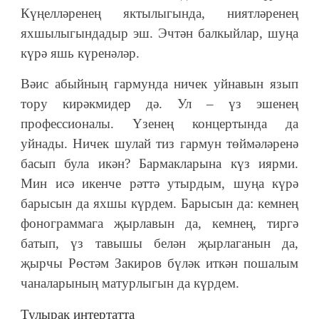
Күңелләренең яктылыгында, ниятләренең
яхшылыгындадыр эш. Эчтән балкыйлар, шуңа
күрә яшь күренәләр.
Вәис абыйның гармунда ничек уйнавын язып
тору кирәкмидер дә. Ул – үз эшенең
профессионалы. Үзенең концертында да
уйнады. Ничек шулай тиз гармун төймәләренә
басып була икән? Бармакларына күз иярми.
Мин исә икенче рәттә утырдым, шуңа күрә
барысын да яхшы күрдем. Барысын да: кемнең
фонограммага җырлавын да, кемнең, тиргә
батып, үз тавышы белән җырлаганын да,
җырчы Рөстәм Закиров бүләк иткән пошалым
чаналарының матурлыгын да күрдем.
Тулырак интертатта