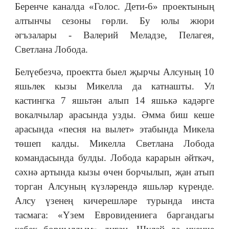
Беренче каналда «Голос. Дети-6» проектының
алтынчы сезоны гөрли. Бу юлы жюри
әгъзалары - Валерий Меладзе, Пелагея,
Светлана Лобода.
Белүебезчә, проектта быел җырчы Алсуның 10
яшьлек кызы Микелла да катнашты. Ул
кастингка 7 яшьтән алып 14 яшькә кадәрге
вокалчылар арасында узды. Әмма биш кеше
арасында «песня на вылет» этабында Микела
төшеп калды. Микелла Светлана Лобода
командасында булды. Лобода карарын әйткәч,
сәхнә артында кызы өчен борчылып, җан атып
торган Алсуның күзләрендә яшьләр күренде.
Алсу үзенең кичерешләре турында инста
тасмага: «Үзем Евровидениега баргандагы