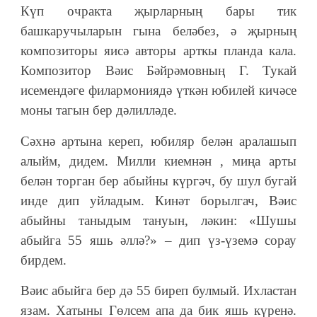
Күп очракта җырларның бары тик
башкаручыларын гына беләбез, ә җырның
композиторы яисә авторы арткы планда кала.
Композитор Вәис Бәйрәмовның Г. Тукай
исемендәге филармониядә үткән юбилей кичәсе
моны тагын бер дәлилләде.
Сәхнә артына кереп, юбиляр белән аралашып
алыйм, дидем. Милли киемнән , миңа арты
белән торган бер абыйны күргәч, бу шул бугай
инде дип уйладым. Кинәт борылгач, Вәис
абыйны таныдым тануын, ләкин: «Шушы
абыйга 55 яшь әллә?» – дип үз-үземә сорау
бирдем.
Вәис абыйга бер дә 55 биреп булмый. Ихластан
язам. Хатыны Гөлсем апа да бик яшь күренә.