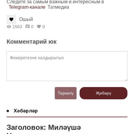
Следите за самым важным и интересным в
Telegram-канале
Татмедиа
Ошый
1563
0
0
Комментарий юк
Теркәлү
Җибәрү
Хәбәрләр
Заголовок: Миләүшә