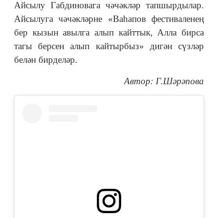
Айсылу Габдиновага чәчәкләр тапшырдылар.
Айсылуга чәчәкләрне «Ваһапов фестиваленең
бер кызын авылга алып кайттык, Алла бирса
тагы берсен алып кайтырбыз» дигән сүзләр
белән бирделәр.
Автор: Г.Шәрәпова