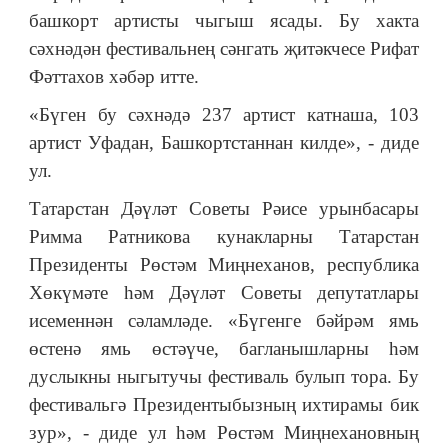
башкорт артисты чыгыш ясады. Бу хакта
сәхнәдән фестивальнең сәнгать җитәкчесе Рифат
Фәттахов хәбәр итте.
«Бүген бу сәхнәдә 237 артист катнаша, 103
артист Уфадан, Башкортстаннан килде», - диде
ул.
Татарстан Дәүләт Советы Рәисе урынбасары
Римма Ратникова кунакларны Татарстан
Президенты Рөстәм Миңнеханов, республика
Хөкүмәте һәм Дәүләт Советы депутатлары
исеменнән сәламләде. «Бүгенге бәйрәм ямь
өстенә ямь өстәүче, багланышларны һәм
дуслыкны ныгытучы фестиваль булып тора. Бу
фестивальгә Президентыбызның ихтирамы бик
зур», - диде ул һәм Рөстәм Миңнехановның