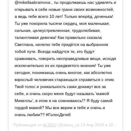
@mikellaabramova , ты продолжаешь нас удивлять и
открывать в себе новые грани своих возможностей,
а ведь тебе всего 10 лет! Только вперёд, доченька!
Ты уже покорила тысячи сердец, моя маленькая,
сильная, целеустремленная, трудолюбивая,
талантливая девочка! Как правильно сказала
Светлана, нелегко тебе придётся на выбранном
тобой пути. Всегда найдутся те, кто будут
сравнивать, говорить несправедливые вещи, исходя
исключительно из их предвзятого мнения! Ты уже
сегодня, понимаешь очень многое, как абсолютно
взрослый человечек стараешься справиться с этим.
Твой голос и уникальность сами докажут все за
себя, и очень скоро меня будут называть ‘мамой
Микеллы’, в этом я не сомневаюсь!? Я буду самой
гордой мамой? Мы все верим в тебя и очень и
очень любим?? #ГолосДети6
Публикация от
ALSOU
(@alsou_a)
13 Апр 2019 в 10:58 PDT