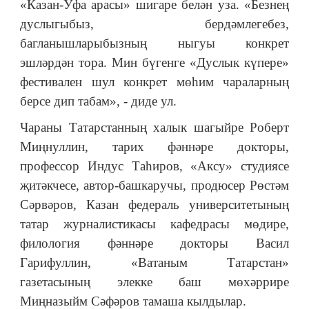
«Казан-Уфа арасы» шигаре белән уза. «Безнең
дуслыгыбыз, бердәмлегебез,
багланышларыбызның ныгуы конкрет
эшләрдән тора. Мин бүгенге «Дуслык күпере»
фестивален шул конкрет мөһим чараларның
берсе дип табам», - диде ул.
Чараны Татарстанның халык шагыйре Роберт
Миңнуллин, тарих фәннәре докторы,
профессор Индус Таһиров, «Аксу» студиясе
җитәкчесе, автор-башкаручы, продюсер Рөстәм
Сәрвәров, Казан федераль университетының
татар журналистикасы кафедрасы мөдире,
филология фәннәре докторы Васил
Гарифуллин, «Ватаным Татарстан
»
газетасының элекке баш мөхәррире
Миңназыйм Сәфәров тамаша кылдылар.