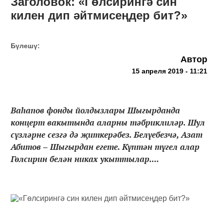
Заголовок: «Гөлсирингә син
килен дип әйтмисеңдер бит?»
Бүлешү:
Автор
15 апреля 2019 - 11:21
Ваһапов фонды йолдызлары Шыгырданда
концерт вакытында аларны тәбриклиләр. Шул
сүзләрне сезгә дә җиткерәбез. Белүебезчә, Азат
Абитов ‒ Шыгырдан егете. Күптән түгел алар
Гөлсирин белән никах укыттылар....