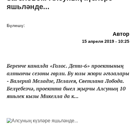
яшьләнде...
Бүлешү:
Автор
15 апреля 2019 - 10:25
Беренче каналда «Голос. Дети-6» проектының
алтынчы сезоны гөрли. Бу юлы жюри әгъзалары
- Валерий Меладзе, Пелагея, Светлана Лобода.
Белүебезчә, проектта быел җырчы Алсуның 10
яшьлек кызы Микелла да к...