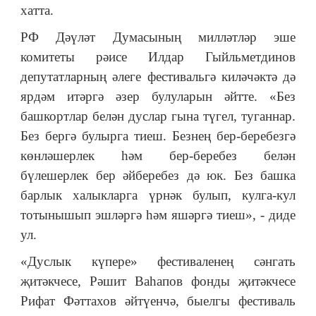
хатта.
РФ Дәүләт Думасының милләтләр эше
комитеты рәисе Илдар Гыйльметдинов
депутатларның әлеге фестивальгә киләчәктә дә
ярдәм итәргә әзер булуларын әйтте. «Без
башкортлар белән дуслар гына түгел, туганнар.
Без бергә булырга тиеш. Безнең бер-беребезгә
көнләшерлек һәм бер-беребез белән
бүлешерлек бер әйберебез дә юк. Без башка
барлык халыкларга үрнәк булып, кулга-кул
тотынышып эшләргә һәм яшәргә тиеш», - диде
ул.
«Дуслык күпере» фестиваленең сәнгать
җитәкчесе, Рәшит Ваһапов фонды җитәкчесе
Рифат Фәттахов әйтүенчә, быелгы фестиваль