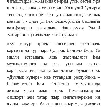
чагыштырды. «Казанда бәйрәм үтсә, бөтен Уфа
шатлана, Башкортстан гөрли. Ул шулай булырга
тиеш тә, чөнки без бер зур аккошның ике нык
канаты», - диде ул һәм Башкортстан башлыгы
вазифаларын вакытлыча башкаручы Радий
Хәбировның сәламләү хатын укыды.
«Бу матур проект Россиянең фестиваль
картасында зур чара буларак билгеле була. Ул
милли эстрадага, яшь җырчыларга һәм
музыкантларга юл ача, уңышлы артист
карьерасы өчен яхшы башлангыч булып тора.
«Дуслык күпере» ике тугандаш республика –
Башкортстан һәм Татарстан тормышында
аерым урын алып тора. Тамашачыларны
башкорт һәм татар җыр сәнгатьләренең иң
яхшы өлкәләре белән таныштыра», - диелгән