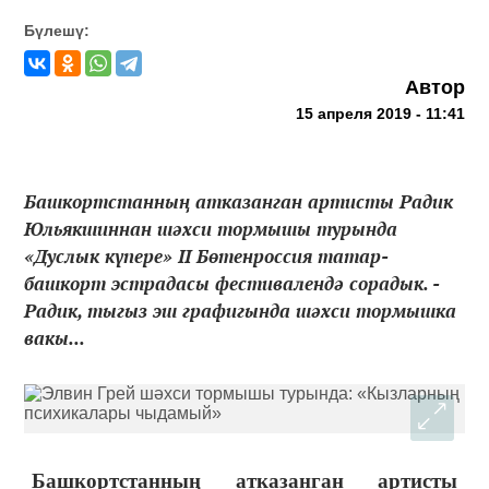
Бүлешү:
Автор
15 апреля 2019 - 11:41
Башкортстанның атказанган артисты Радик
Юльякшиннан шәхси тормышы турында
«Дуслык күпере» II Бөтенроссия татар-
башкорт эстрадасы фестивалендә сорадык. -
Радик, тыгыз эш графигында шәхси тормышка
вакы...
Башкортстанның атказанган артисты