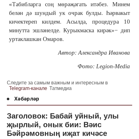
«Табибларга соң мөрәҗәгать итәбез. Минем
белән дә шундый ук очрак булды. Һәрвакыт
кичектереп килдем. Асылда, процедура 10
минутта эшләнелде. Курыкмаска кирәк»− дип
уртаклашкан Омаров.
Автор: Александра Иванова
Фото: Legion-Media
Следите за самым важным и интересным в
Telegram-канале
Татмедиа
Хәбәрләр
Заголовок: Бабай уйный, улы
җырлый, онык бии: Вәис
Бәйрәмовның иҗат кичәсе