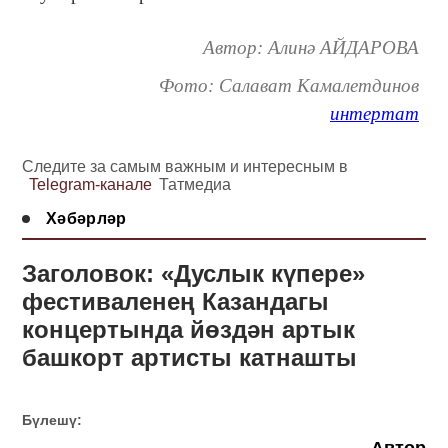
Автор: Алинә АЙДАРОВА
Фото: Салават Камалетдинов
интертат
Следите за самым важным и интересным в
Telegram-канале
Татмедиа
Хәбәрләр
Заголовок: «Дуслык күпере»
фестиваленең Казандагы
концертында йөздән артык
башкорт артисты катнашты
Бүлешү:
Автор