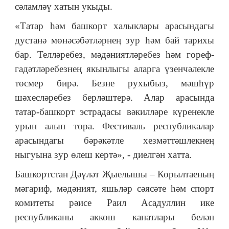
сәламләү хатын укыды.
«Татар һәм башкорт халыклары арасындагы
дустанә мөнәсәбәтләрнең зур һәм бай тарихы
бар. Телләребез, мәдәниятләребез һәм гореф-
гадәтләребезнең якынлыгы аларга үзенчәлекле
төсмер бирә. Безне рухыбыз, мәшһүр
шәхесләребез берләштерә. Алар арасында
татар-башкорт эстрадасы вәкилләре күренекле
урын алып тора. Фестиваль республикалар
арасындагы бәрәкәтле хезмәттәшлекнең
ныгуына зур өлеш кертә», - диелгән хатта.
Башкортстан Дәүләт Җыелышы – Корылтаеның
мәгариф, мәдәният, яшьләр сәясәте һәм спорт
комитеты рәисе Раил Асадуллин ике
республиканы аккош канатлары белән