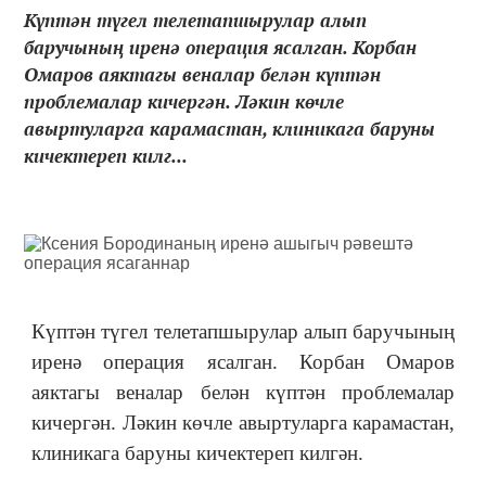
Күптән түгел телетапшырулар алып
баручының иренә операция ясалган. Корбан
Омаров аяктагы веналар белән күптән
проблемалар кичергән. Ләкин көчле
авыртуларга карамастан, клиникага баруны
кичектереп килг...
Күптән түгел телетапшырулар алып баручының
иренә операция ясалган. Корбан Омаров
аяктагы веналар белән күптән проблемалар
кичергән. Ләкин көчле авыртуларга карамастан,
клиникага баруны кичектереп килгән.