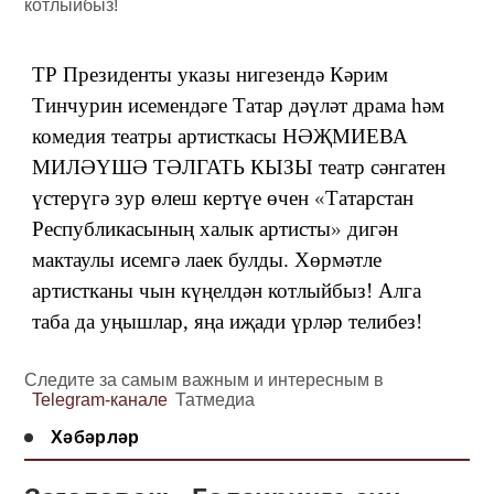
ТР Президенты указы нигезендә Кәрим
Тинчурин исемендәге Татар дәүләт драма һәм
комедия театры артисткасы НӘҖМИЕВА
МИЛӘҮШӘ ТӘЛГАТЬ КЫЗЫ театр сәнгатен
үстерүгә зур өлеш кертүе өчен
«
Татарстан
Республикасының халык артисты
»
дигән
мактаулы исемгә лаек булды. Хөрмәтле
артистканы чын күңелдән котлыйбыз! Алга
таба да уңышлар, яңа иҗади үрләр телибез!
Следите за самым важным и интересным в
Telegram-канале
Татмедиа
Хәбәрләр