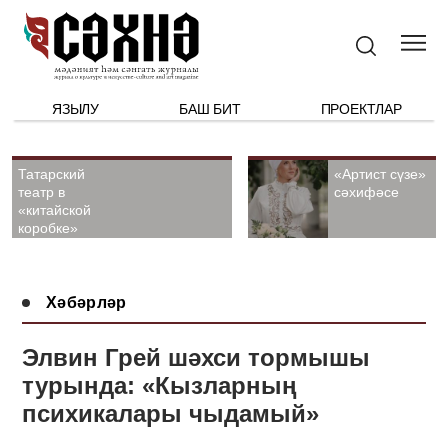
ЯЗЫЛУ
БАШ БИТ
ПРОЕКТЛАР
Татарский
«Артист сүзе»
театр в
сәхифәсе
«китайской
коробке»
Хәбәрләр
Элвин Грей шәхси тормышы
турында: «Кызларның
психикалары чыдамый»