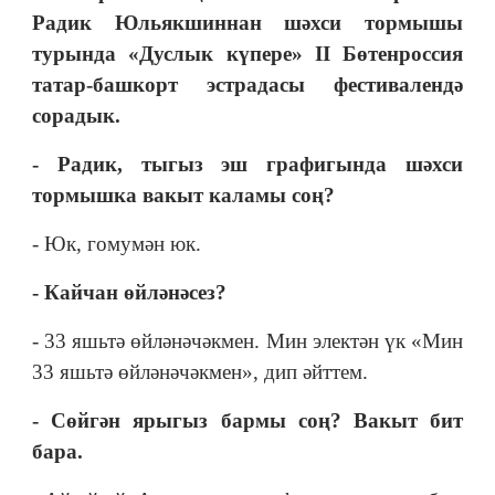
Радик Юльякшиннан шәхси тормышы
турында «Дуслык күпере» II Бөтенроссия
татар-башкорт эстрадасы фестивалендә
сорадык.
- Радик, тыгыз эш графигында шәхси
тормышка вакыт каламы соң?
- Юк, гомумән юк.
- Кайчан өйләнәсез?
- 33 яшьтә өйләнәчәкмен. Мин электән үк «Мин
33 яшьтә өйләнәчәкмен», дип әйттем.
- Сөйгән ярыгыз бармы соң? Вакыт бит
бара.