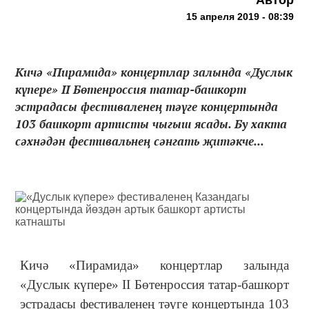
15 апреля 2019 - 08:39
Кичә «Пирамида» концертлар залында «Дуслык
күпере» II Бөтенроссия татар-башкорт
эстрадасы фестиваленең тәүге концертында
103 башкорт артисты чыгыш ясады. Бу хакта
сәхнәдән фестивальнең сәнгать җитәкче...
Кичә «Пирамида» концертлар залында
«Дуслык күпере» II Бөтенроссия татар-башкорт
эстрадасы фестиваленең тәүге концертында 103