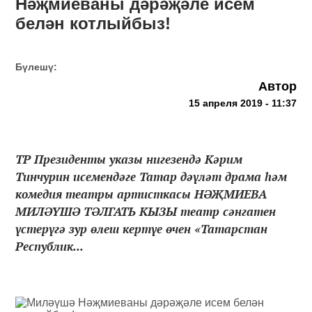
Нәҗмиеваны дәрәҗәле исем
белән котлыйбыз!
Бүлешү:
Автор
15 апреля 2019 - 11:37
ТР Президенты указы нигезендә Кәрим
Тинчурин исемендәге Татар дәүләт драма һәм
комедия театры артисткасы НӘҖМИЕВА
МИЛӘҮШӘ ТӘЛГАТЬ КЫЗЫ театр сәнгатен
үстерүгә зур өлеш кертүе өчен «Татарстан
Республик...