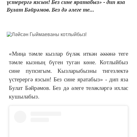
үстерергә язсын! Без сине яратабыз» - дип яза
Булат Бәйрәмов. Без дә әлеге те...
«Миңа тәмле кызлар бүләк иткән әәәәнә теге
тәмле кызның бүген туган көне.
Котлыйбыз
сине пупсигым. Кызларыбызны тигезлектә
үстерергә язсын! Без сине яратабыз» - дип яза
Булат Бәйрәмов. Без дә әлеге теләкләргә ихлас
кушылабыз.