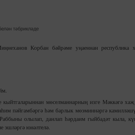
Миңнеханов Корбан бәйрәме уңаеннан республика 
йм.
е кыйтгаларыннан мөселманнарның изге Мәккәгә ха
аһим пәйгамбәргә һәм барлык мөэминнәргә камилләшү
Раббыны олылап, данлап һәрдаим гыйбадәт кыла, кү
е эшләргә юнәлтелә.