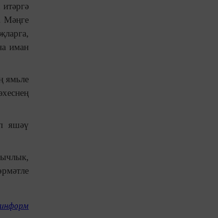
 итәргә
. Мәңге
җларга,
на иман
ң ямьле
әхеснең
ып яшәү
нычлык,
өрмәтле
-информ