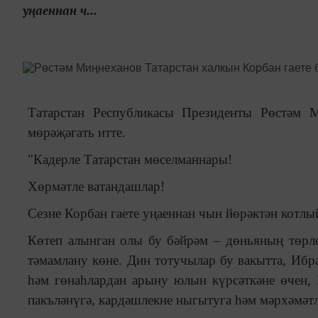
уңаеннан ч...
Татарстан Республикасы Президенты Рөстәм 
мөрәҗәгать итте.
"Кадерле Татарстан мөселманнары!
Хөрмәтле ватандашлар!
Сезне Корбан гаете уңаеннан чын йөрәктән котлы
Көтеп алынган олы бу бәйрәм – дөньяның төрл
тәмамлану көне. Дин тотучылар бу вакытта, Ибр
һәм гөнаһлардан арыну юлын күрсәткәне өчен, 
пакъләнүгә, кардәшлекне ныгытуга һәм мәрхәмәтл