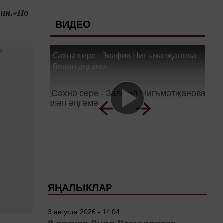
в
лин.«По
ВИДЕО
Сәхнә сере - Зөлфия Нигъмәтҗанова
белән әңгәмә
ЯҢАЛЫКЛАР
3 августа 2026 - 14:04