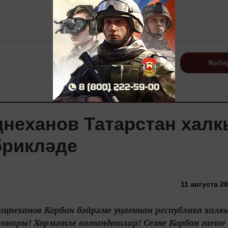
Теркәлү
Җибә
ңнеханов Татарстан хал
брикләде
11 августа 20
ңнеханов Корбан бәйрәме уңаеннан республика халк
ннары! Хөрмәтле ватандашлар! Сезне Корбан гаете