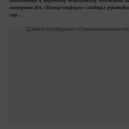
Подготовка к мировому чемпионату WorldSkills 
интервью ИА «Татар-информ» сообщил руководите
сор...