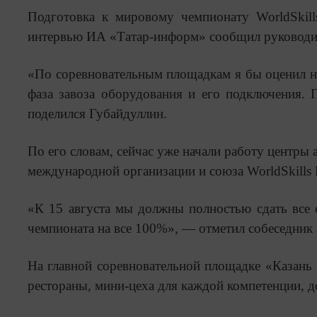
Подготовка к мировому чемпионату WorldSkil
интервью ИА «Татар-информ» сообщил руководите
«По соревновательным площадкам я бы оценил на
фаза завоза оборудования и его подключения.
поделился Губайдуллин.
По его словам, сейчас уже начали работу центры 
международной организации и союза WorldSkills R
«К 15 августа мы должны полностью сдать все
чемпионата на все 100%», — отметил собеседник 
На главной соревновательной площадке «Казань 
рестораны, мини-цеха для каждой компетенции, д