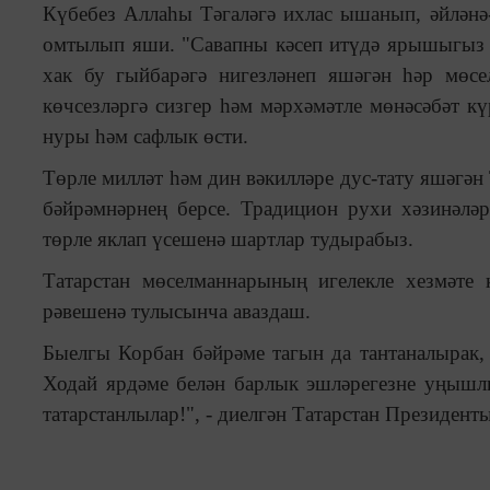
Күбебез Аллаһы Тәгаләгә ихлас ышанып, әйләнә
омтылып яши. "Савапны кәсеп итүдә ярышыгыз 
хак бу гыйбарәгә нигезләнеп яшәгән һәр мөс
көчсезләргә сизгер һәм мәрхәмәтле мөнәсәбәт к
нуры һәм сафлык өсти.
Төрле милләт һәм дин вәкилләре дус-тату яшәгән
бәйрәмнәрнең берсе. Традицион рухи хәзинәләр
төрле яклап үсешенә шартлар тудырабыз.
Татарстан мөселманнарының игелекле хезмәте
рәвешенә тулысынча аваздаш.
Быелгы Корбан бәйрәме тагын да тантаналырак,
Ходай ярдәме белән барлык эшләрегезне уңышл
татарстанлылар!", - диелгән Татарстан Президен