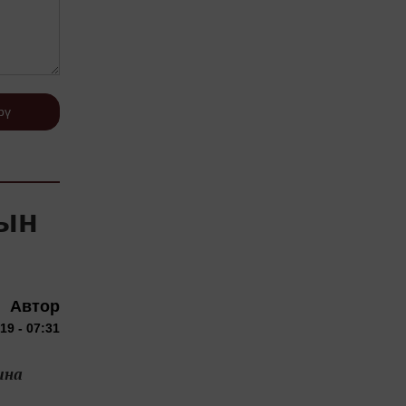
рү
кын
Автор
19 - 07:31
ына