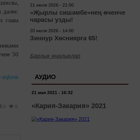
төшерелә!
ьшполы,
21 июля 2026 - 21:00
 далее.
«Җырлы сишәмбе»нең өченче
чарасы узды!
л глава
20 июля 2026 - 14:00
Зиннур Хөснияргә 65!
тниками
 чем 50
Барлык яңалыклар
АУДИО
r-inform
21 мая 2021 - 16:32
«Кария-Закария» 2021
0
0