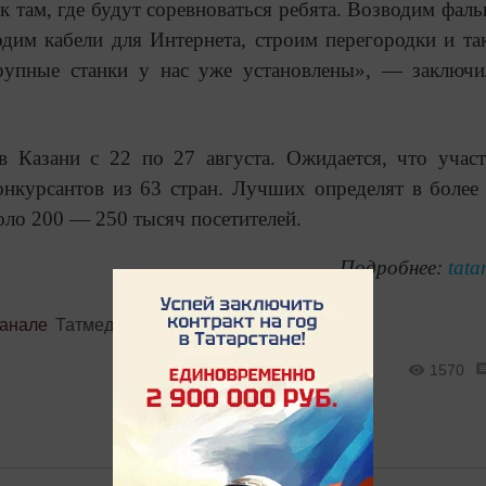
к там, где будут соревноваться ребята. Возводим фал
дим кабели для Интернета, строим перегородки и так
Крупные станки у нас уже установлены», — заключи
в Казани с 22 по 27 августа. Ожидается, что учас
онкурсантов из 63 стран. Лучших определят в более
оло 200 — 250 тысяч посетителей.
Подробнее:
tata
канале
Татмедиа
1570