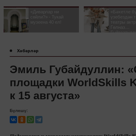
«Диварлар ни
«Бәхетле б
сөйли?» - Тукай
үзебездән т
музеена 40 ел!
театры акт
Гөлназ
Гыйззәтулл
Гатауллина
әңгәмә
Хәбәрләр
Эмиль Губайдуллин: 
площадки WorldSkills 
к 15 августа»
Бүлешү: