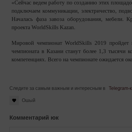
«Сейчас ведем работу по созданию этих площадо
подключаем коммуникации, электричество, подво
Началась фаза завоза оборудования, мебели. 
проекта WorldSkills Kazan.
Мировой чемпионат WorldSkills 2019 пройдет 
чемпионата в Казани станут более 1,3 тысячи к
компетенциях. Всего на чемпионате ожидается ок
Следите за самым важным и интересным в
Telegram-
Ошый
Комментарий юк