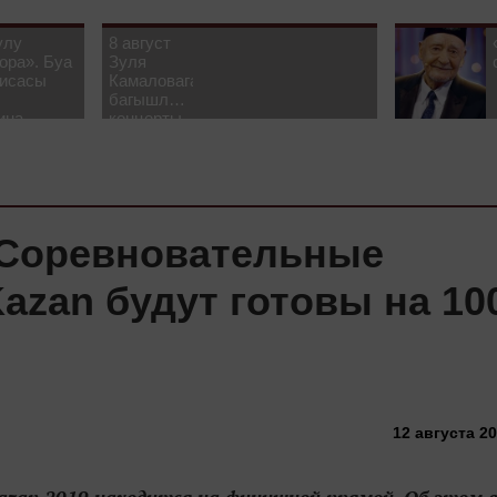
улу
8 август
ора». Буа
Зуля
рисасы
Камаловага
багышлау
ина-
концерты
 белән
узачак
«Соревновательные
Kazan будут готовы на 1
12 августа 20