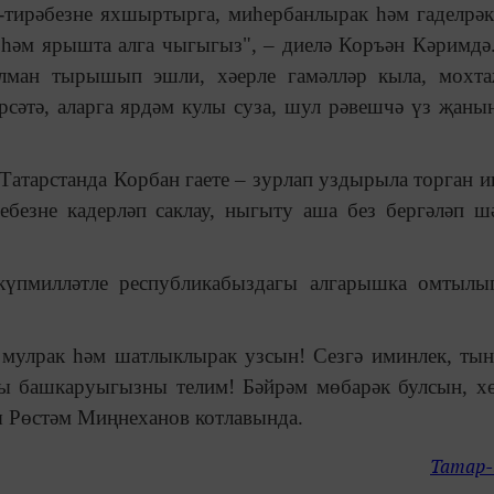
-тирәбезне яхшыртырга, миһербанлырак һәм гаделрәк
һәм ярышта алга чыгыгыз", – диелә Коръән Кәримдә
елман тырышып эшли, хәерле гамәлләр кыла, мохта
үрсәтә, аларга ярдәм кулы суза, шул рәвешчә үз җаны
 Татарстанда Корбан гаете – зурлап уздырыла торган и
ебезне кадерләп саклау, ныгыту аша без бергәләп ш
 күпмилләтле республикабыздагы алгарышка омтыл
 мулрак һәм шатлыклырак узсын! Сезгә иминлек, ты
ы башкаруыгызны телим! Бәйрәм мөбарәк булсын, х
ты Рөстәм Миңнеханов котлавында.
Татар