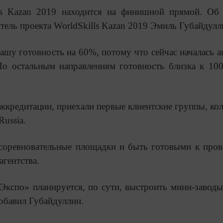
ls Kazan 2019 находится на финишной прямой. Об
ль проекта WorldSkills Kazan 2019 Эмиль Губайдулл
шу готовность на 60%, потому что сейчас началась а
 По остальным направлениям готовность близка к 1
аккредитации, приехали первые клиентские группы, кол
ussia.
 соревновательные площадки и быть готовыми к про
агентства.
Экспо» планируется, по сути, выстроить мини-заводы
обавил Губайдуллин.