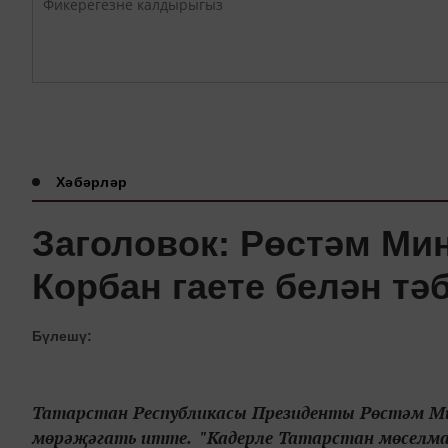
Хәбәрләр
Заголовок: Рөстәм Ми
Корбан гаете белән тә
Бүлешү:
Татарстан Республикасы Президенты Рөстәм Ми
мөрәҗәгать итте. "Кадерле Татарстан мөселма