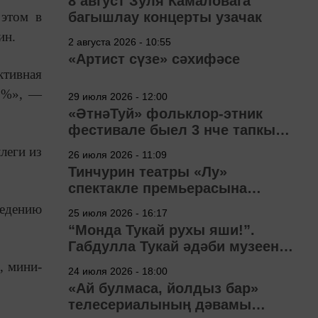
8 август Зуля Камаловага
 этом в
багышлау концерты узачак
ин.
2 августа 2026 - 10:55
«Артист сүзе» сәхифәсе
ктивная
00%», —
29 июля 2026 - 12:00
«ӘтнәТуй» фольклор-этник
фестивале быел 3 нче тапкыр
узачак
леги из
26 июля 2026 - 11:09
Тинчурин театры «Лу»
спектакле премьерасына
әзерләнә
ведению
25 июля 2026 - 16:17
“Монда Тукай рухы яши!”.
Габдулла Тукай әдәби музеена
40 ел
, мини-
24 июля 2026 - 18:00
«Ай булмаса, йолдыз бар»
телесериалының дәвамы