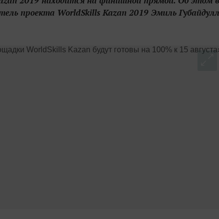
Kazan 2019 находится на финишной прямой. Об этом 
ль проекта WorldSkills Kazan 2019 Эмиль Губайдул