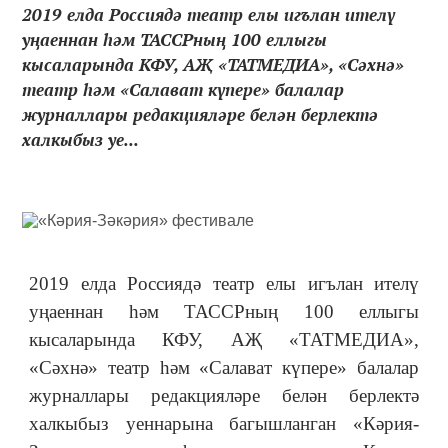
2019 елда Россиядә театр елы игълан ителү
уңаеннан һәм ТАССРның 100 еллыгы
кысаларында КФУ, АҖ «ТАТМЕДИА», «Сәхнә»
театр һәм «Салават күпере» балалар
журналлары редакцияләре белән берлектә
халкыбыз уе...
2019 елда Россиядә театр елы игълан ителү
уңаеннан һәм ТАССРның 100 еллыгы
кысаларында КФУ, АҖ «ТАТМЕДИА»,
«Сәхнә» театр һәм «Салават күпере» балалар
журналлары редакцияләре белән берлектә
халкыбыз уеннарына багышланган «Кәрия-