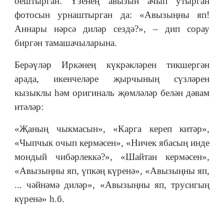
оештырган. Үзенең авызын ачып утырган
фотосын урнаштырган да: «Авызыңны яп!
Аннары нәрсә диләр сездә?», – дип сорау
биргән тамашачыларына.
Берәүләр Иркәнең күкрәкләрен тикшергән
арада, икенчеләре җырчының сүзләрен
кызыклы һәм оригиналь җөмләләр белән дәвам
итәләр:
«Җаның чыкмасын», «Карга кереп китәр»,
«Чыпчык очып кермәсен», «Ничек ябасың инде
мондый чибәрлеккә?», «Ша️йтан кермәсен»,
«Авызыңны яп, үпкәң күренә», «Авызыңны яп,
... чәйнәмә диләр», «Авызыңны яп, трусигың
күренә» һ.б.