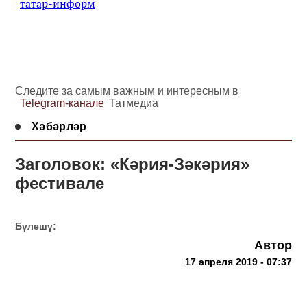
татар-информ
Следите за самым важным и интересным в
Telegram-канале
Татмедиа
Хәбәрләр
Заголовок: «Кәрия-Зәкәрия»
фестивале
Бүлешү:
Автор
17 апреля 2019 - 07:37