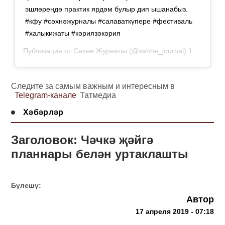
эшләрендә практик ярдәм булыр дип ышанабыз.
#кфу #сəхнəжурналы #салаваткүпере #фестиваль
#халыкижаты #кəриязəкəрия
Публикация от
Сәхнә Журналы
(@sahne_journal)
17 Апр 2019 в 12:19 PDT
Следите за самым важным и интересным в
Telegram-канале
Татмедиа
Хәбәрләр
Заголовок: Чәчкә җәйгә
планнары белән уртаклашты
Бүлешү:
Автор
17 апреля 2019 - 07:18