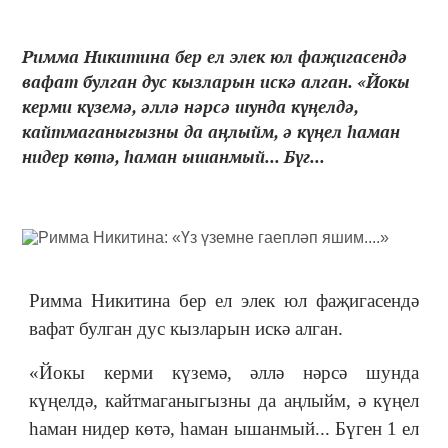
Римма Никитина бер ел элек юл фаҗигасендә
вафат булган дус кызларын искә алган. «Йокы
керми күземә, әллә нәрсә шунда күңелдә,
кайтмаганыгызны да аңлыйм, ә күңел һаман
нидер көтә, һаман ышанмый... Бүг...
Римма Никитина бер ел элек юл фаҗигасендә
вафат булган дус кызларын искә алган.
«Йокы керми күземә, әллә нәрсә шунда
күңелдә, кайтмаганыгызны да аңлыйм, ә күңел
һаман нидер көтә, һаман ышанмый... Бүген 1 ел