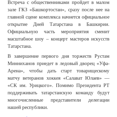
Встреча с общественниками пройдет в малом
зале ГКЗ «Башкортостан», сразу после нее на
главной сцене комплекса начнется официальное
открытие Дней Татарстана в Башкирии.
Официальную часть мероприятия сменит
масштабное шоу – концерт мастеров искусств
Татарстана.
В завершение первого дня торжеств Рустам
Минниханов приедет в ледовый дворец «Уфа-
Арена», чтобы дать старт товарищескому
матчу ветеранов хоккея «Салават Юлаев» —
«СК им. Урицкого». Помимо Президента РТ
поддерживать татарстанскую команду будут
многочисленные представители делегации
нашей республики.