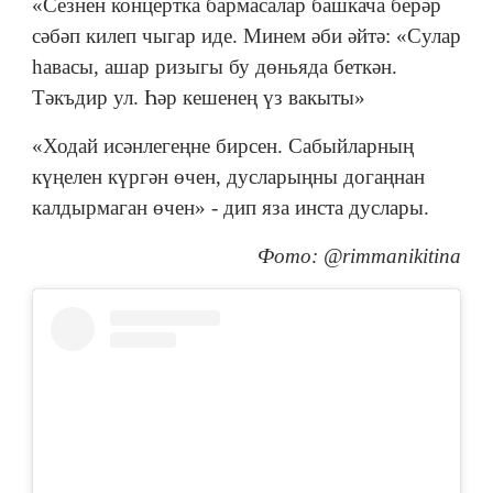
«Сезнен концертка бармасалар башкача берәр
сәбәп килеп чыгар иде. Минем әби әйтә: «Сулар
һавасы, ашар ризыгы бу дөньяда беткән.
Тәкъдир ул. Һәр кешенең үз вакыты»
«Ходай исәнлегеңне бирсен. Сабыйларның
күңелен күргән өчен, дусларыңны догаңнан
калдырмаган өчен» - дип яза инста дуслары.
Фото: @rimmanikitina