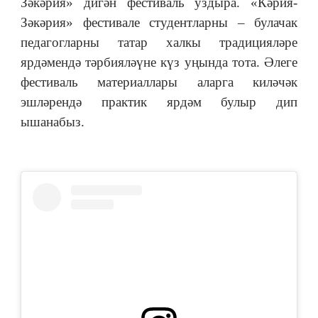
Зәкәрия» дигән фестиваль уздыра. «Кәрия-
Зәкәрия» фестивале студентларны – булачак
педагогларны татар халкы традицияләре
ярдәмендә тәрбияләүне күз уңында тота. Әлеге
фестиваль материаллары аларга киләчәк
эшләрендә практик ярдәм булыр дип
ышанабыз.