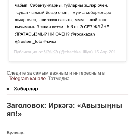
чабып, Сабантуйларны, туйларны эшлэр очен,
-судан чыкмый йозэр очен, - мунча себеркелэре
жыяр очен, - жилэээк вакыты, ммм... -жэй коне
кызымнын 3 яшен котэм.. h.б.ш. Э СЕЗ ЖЭЙНЕ
ЯРАТАСЫЗМЫ? НИ ОЧЕН? @rocakazan
@rustem_foto #чэчкэ
Публикация от
ЧЭЧКЭ
(@chachka_liliya)
15 Апр 2019 в 11:20 PDT
Следите за самым важным и интересным в
Telegram-канале
Татмедиа
Хәбәрләр
Заголовок: Иркәгә: «Авызыңны
яп!»
Бүлешү: