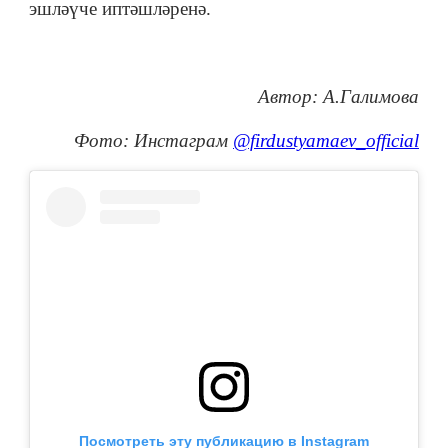
эшләүче иптәшләренә.
Автор: А.Галимова
Фото: Инстаграм
@firdustyamaev_official
Посмотреть эту публикацию в Instagram