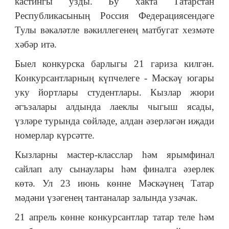
кастингы узды. Бу хакта Татарстан
Республикасының Россия Федерациясендәге
Тулы вәкаләтле вәкиллегенең матбугат хезмәте
хәбәр итә.
Быел конкурска барлыгы 21 гариза килгән.
Конкурсантларның күпчелеге - Мәскәү югары
уку йортлары студентлары. Кызлар жюри
әгъзалары алдында лаеклы чыгыш ясады,
үзләре турында сөйләде, алдан әзерләгән иҗади
номерлар күрсәтте.
Кызларны мастер-класслар һәм ярымфинал
сайлап алу сынаулары һәм финалга әзерлек
көтә. Ул 23 июнь көнне Мәскәүнең Татар
мәдәни үзәгенең тантаналар залында узачак.
21 апрель көнне конкурсантлар татар теле һәм