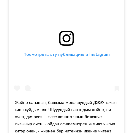
Посмотреть эту публикацию в Instagram
Жэйне сагынып, башыма менэ шундый ДЭЭУ тэкыя
киеп куйдым эле! Шууундый сагындым жэйне, ни
очен, диярсез.. - эссе кояшта янып беткэнче
кызыныр очен, - ойдэн ос-киемнэрен кимичэ чыгып
китэр очен, - жирнен бер читеннэн икенче читенэ