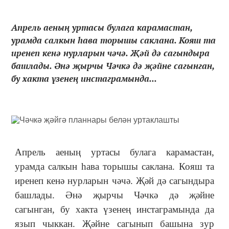
Апрель аеның уртасы булага карамастан,
урамда салкын һава торышы саклана. Кояш та
иренеп кенә нурларын чәчә. Җәй дә сагындыра
башлады. Әнә җырчы Чәчкә дә җәйне сагынган,
бу хакта үзенең инстаграмында...
Апрель аеның уртасы булага карамастан,
урамда салкын һава торышы саклана. Кояш та
иренеп кенә нурларын чәчә. Җәй дә сагындыра
башлады. Әнә җырчы Чәчкә дә җәйне
сагынган, бу хакта үзенең инстаграмында да
язып чыккан. Җәйне сагынып башына зур