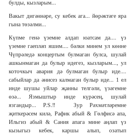
булды, кызларым...
Вакыт дигәннәре, су кебек ага... йөрәктәге яра
гына төзәлми...
Күпме генә үземне алдап юатсам да.... үз
үземне гаепләп яшим.... бәлки минем ул көнне
Чүпрәледә концертым булмаган булса, шулай
ашкынмаган да булыр идегез, кызларым..., ул
коточкыч авария дә булмаган булыр иде....
сабыйлар да әнисез калмаган булыр иде... 1 ел
инде шушы уйлар җанны телгәли, үзәгемне
өзә... Язмыштыр инде күрәсең, шулай
язгандыр... P.S.‼️ Зур Рәхмәтләремне
җиткерәсем килә, Рафик абый & Гөлфисә апа,
Ильгиз абый & Сания апага мине аңлап үз
кызыгыз кебек, каршы алып, озатып