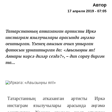
Автор
17 апреля 2019 - 07:05
Татарстанның атказанган артисты Иркә
инстаграм язылучылары арасында әңгәмә
оештырган. Үзенең авызын ачып утырган
фотосын урнаштырган да: «Авызыңны яп!
Аннары нәрсә диләр сездә?», – дип сорау биргән
та...
Татарстанның атказанган артисты Иркә
инстаграм язылучылары арасында әңгәмә