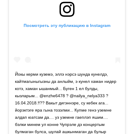
Посмотреть эту публикацию в Instagram
Йокы керми куземэ, эллэ нэрсэ шунда кунелдэ,
кайтмагыныгызны да анлыйм, э кунел хаман нидер
котэ, хаман ышанмый... Буген 1 ел булды,
кызларым... @enzhe6478 ? @nailya_nelya333 ?
16.04.2018.‼️?? Вакыт дигэннэре, су кебек ага...
йорэктэге яра гына тозэлми... Купме генэ уземне
алдап юатсам да.... уз уземне гаеплэп яшим....
бэлки минем ул конне Чупрэле дэ концертым
булмаган булса, шулай ашкынмаган да булыр