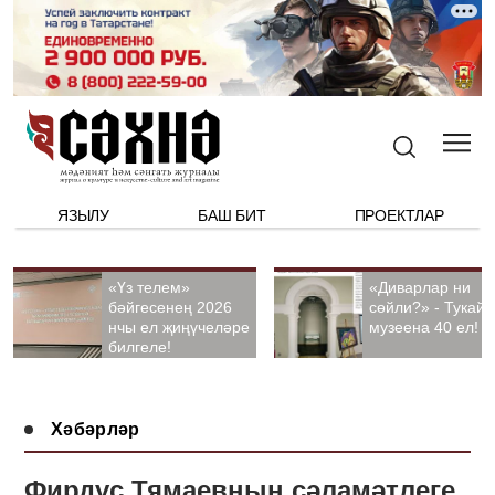
ЯЗЫЛУ
БАШ БИТ
ПРОЕКТЛАР
«Үз телем»
«Диварлар ни
бәйгесенең 2026
сөйли?» - Тукай
нчы ел җиңүчеләре
музеена 40 ел!
билгеле!
Хәбәрләр
Фирдүс Тямаевның сәламәтлеге