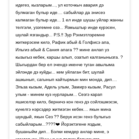
идегез, кызларым..., ул коточкыч авария дэ
булмаган булыр иде.... сабыйлар да энисез
калмаган булыр иде... 1 ел инде шушы уйлар жанны
телгэли, узэгемне озэ... Язмыштыр инде курэсен,
шулай язгандыр... P.S.‼️ Зур Рэхмэтлэремне
житкерэсем килэ, Рафик абый & Голфисэ апа,
Ильгиз абый & Сания апага ?? мине анлап уз
кызыгыз кебек, каршы алып, озатып калганынызга. ?
Шыгырдан бер ел эчендэ икенче туган авылыма
эйлэнде дэ куйды... кем уйлаган бит, шулай
ашкынып, сагынып кайтырмын мин монда, дип....
Эльза кызым, Адель улым, Замирэ кызым, Расул
улым - минем куз нурларым... Сезгэ карап
яшиселэр килэ, берничэ кон генэ дэ сойлэшмэсэк,
кунелгэ нэрсэдер житмэгэн кебек.... якын мина
шундый, якын Сез ?? Берук исэн генэ булыгыз
сабыйларым...????❤️ Йорэктэгене яздым,
бушаныйм дип... Бэлки кемдер анлар мине, э
кемдер юк. Шуны гына телим барчагызга...