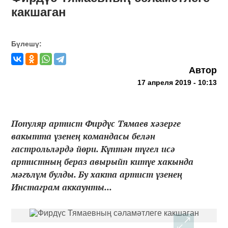
какшаган
Бүлешү:
Автор
17 апреля 2019 - 10:13
Популяр артист Фирдүс Тямаев хәзерге
вакытта үзенең командасы белән
гастрольләрдә йөри. Күптән түгел исә
артистның бераз авырыйп китүе хакында
мәгълүм булды. Бу хакта артист үзенең
Инстаграм аккаунты...