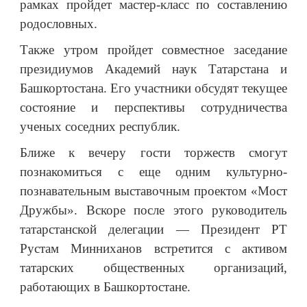
рамках пройдет мастер-класс по составлению
родословных.
Также утром пройдет совместное заседание
президиумов Академий наук Татарстана и
Башкортостана. Его участники обсудят текущее
состояние и перспективы сотрудничества
ученых соседних республик.
Ближе к вечеру гости торжеств смогут
познакомиться с еще одним культурно-
познавательным выставочным проектом «Мост
Дружбы». Вскоре после этого руководитель
татарстанской делегации — Президент РТ
Рустам Минниханов встретится с активом
татарских общественных организаций,
работающих в Башкортостане.