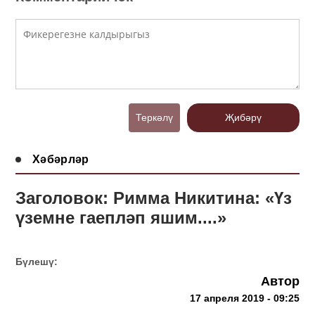
Теркәлү
Җибәрү
Хәбәрләр
Заголовок: Римма Никитина: «Үз
үземне гаепләп яшим....»
Бүлешү:
Автор
17 апреля 2019 - 09:25