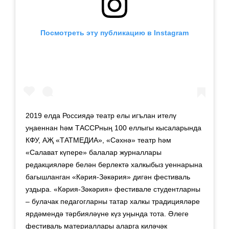
Посмотреть эту публикацию в Instagram
2019 елда Россиядә театр елы игълан ителү
уңаеннан һәм ТАССРның 100 еллыгы кысаларында
КФУ, АҖ «ТАТМЕДИА», «Сәхнә» театр һәм
«Салават күпере» балалар журналлары
редакцияләре белән берлектә халкыбыз уеннарына
багышланган «Кәрия-Зәкәрия» дигән фестиваль
уздыра. «Кәрия-Зәкәрия» фестивале студентларны
– булачак педагогларны татар халкы традицияләре
ярдәмендә тәрбияләүне күз уңында тота. Әлеге
фестиваль материаллары аларга киләчәк