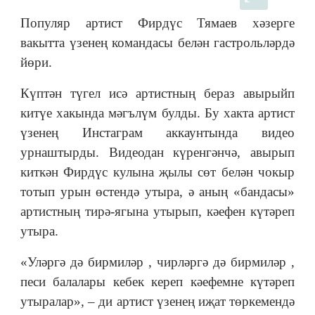
Популяр артист Фирдүс Тямаев хәзерге
вакытта үзенең командасы белән гастрольләрдә
йөри.
Күптән түгел исә артистның бераз авырыйп
китүе хакында мәгълүм булды. Бу хакта артист
үзенең Инстаграм аккаунтында видео
урнаштырды. Видеодан күренгәнчә, авырып
киткән Фирдүс кулына җылы сөт белән чокыр
тотып урын өстендә утыра, ә аның «бандасы»
артистның тирә-ягына утырып, кәефен күтәреп
утыра.
«Уләргә дә бирмиләр , чирләргә дә бирмиләр ,
песи балалары кебек кереп кәефемне күтәреп
утыралар», – ди артист үзенең иҗат төркемендә