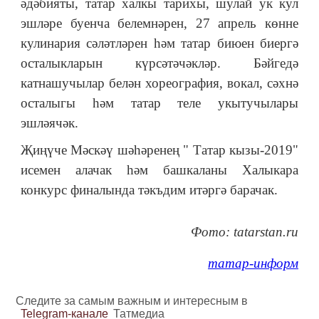
әдәбияты, татар халкы тарихы, шулай ук кул
эшләре буенча белемнәрен, 27 апрель көнне
кулинария сәләтләрен һәм татар биюен биергә
осталыкларын күрсәтәчәкләр. Бәйгедә
катнашучылар белән хореография, вокал, сәхнә
осталыгы һәм татар теле укытучылары
эшләячәк.
Җиңүче Мәскәү шәһәренең " Татар кызы-2019"
исемен алачак һәм башкаланы Халыкара
конкурс финалында тәкъдим итәргә барачак.
Фото: tatarstan.ru
татар-информ
Следите за самым важным и интересным в
Telegram-канале
Татмедиа