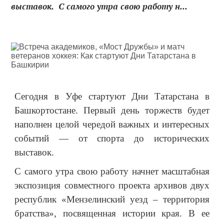
выставок. С самого утра свою работу н...
Сегодня в Уфе стартуют Дни Татарстана в
Башкортостане. Первый день торжеств будет
наполнен целой чередой важных и интересных
событий — от спорта до исторических
выставок.
С самого утра свою работу начнет масштабная
экспозиция совместного проекта архивов двух
республик «Мензелинский уезд – территория
братства», посвященная истории края. В ее