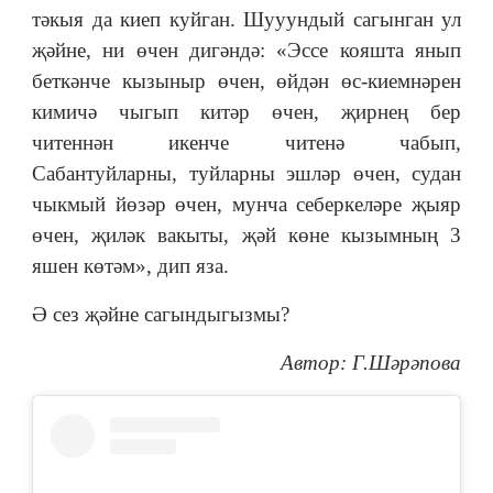
тәкыя да киеп куйган. Шууундый сагынган ул
җәйне, ни өчен дигәндә: «Эссе кояшта янып
беткәнче кызыныр өчен, өйдән өс-киемнәрен
кимичә чыгып китәр өчен, җирнең бер
читеннән икенче читенә чабып,
Сабантуйларны, туйларны эшләр өчен, судан
чыкмый йөзәр өчен, мунча себеркеләре җыяр
өчен, җиләк вакыты, җәй көне кызымның 3
яшен көтәм», дип яза.
Ә сез җәйне сагындыгызмы?
Автор: Г.Шәрәпова