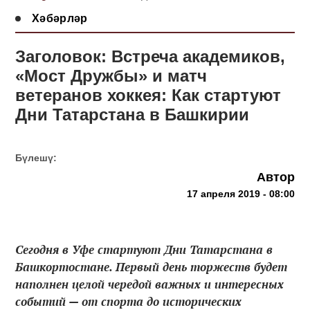
Хәбәрләр
Заголовок: Встреча академиков,
«Мост Дружбы» и матч
ветеранов хоккея: Как стартуют
Дни Татарстана в Башкирии
Бүлешү:
Автор
17 апреля 2019 - 08:00
Сегодня в Уфе стартуют Дни Татарстана в
Башкортостане. Первый день торжеств будет
наполнен целой чередой важных и интересных
событий — от спорта до исторических