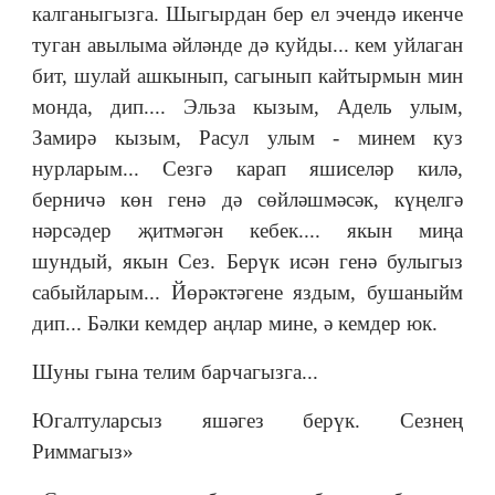
калганыгызга. Шыгырдан бер ел эчендә икенче
туган авылыма әйләнде дә куйды... кем уйлаган
бит, шулай ашкынып, сагынып кайтырмын мин
монда, дип.... Эльза кызым, Адель улым,
Замирә кызым, Расул улым - минем куз
нурларым... Сезгә карап яшиселәр килә,
берничә көн генә дә сөйләшмәсәк, күңелгә
нәрсәдер җитмәгән кебек.... якын миңа
шундый, якын Сез. Берүк исән генә булыгыз
сабыйларым... Йөрәктәгене яздым, бушаныйм
дип... Бәлки кемдер аңлар мине, ә кемдер юк.
Шуны гына телим барчагызга...
Югалтуларсыз яшәгез берүк. Сезнең
Риммагыз»