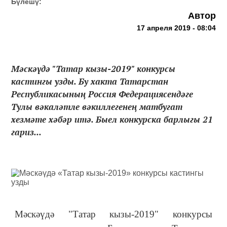
Бүлешү:
Автор
17 апреля 2019 - 08:04
Мәскәүдә "Татар кызы-2019" конкурсы
кастингы узды. Бу хакта Татарстан
Республикасының Россия Федерациясендәге
Тулы вәкаләтле вәкиллегенең матбугат
хезмәте хәбәр итә. Быел конкурска барлыгы 21
гариз...
Мәскәүдә "Татар кызы-2019" конкурсы