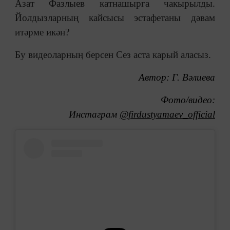
Азат Фазлыев катнашырга чакырылды.
Йолдызларның кайсысы эстафетаны дәвам
итәрме икән?
Бу видеоларның берсен Сез аста карый аласыз.
Автор: Г. Вәлиева
Фото/видео:
Инстаграм
@firdustyamaev_official