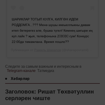
ШАРИКЛАР ТОТЫП КУЛГА, КИЛГӘН ИДЕМ
РОДДОМГА...??? Менә шушы икеьюллыкны дәвам
итеп бетерегез әле, бушка түгел! Кемнең шигыре иң
күп лайк ? җыя, телефонына 2⃣0⃣0⃣ сум! Конкурс
22:00дә тәмамлана. Время пошло??
Публикация от
Рамиль Шарапов
(@sharapovramil)
11 Сен 20
Следите за самым важным и интересным в
Telegram-канале
Татмедиа
Хәбәрләр
Заголовок: Ришат Төхвәтуллин
серләрен чиште