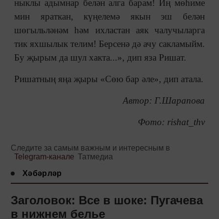
ныклы адымнар белән алга барам! Иң мөһиме
мин яраткан, күңелемә якын эш белән
шөгыльләнәм һәм ихластан аяк чалучыларга
тик яхшылык телим! Берсенә дә ачу сакламыйм.
Бу җырым да шул хакта...», дип яза Ришат.
Ришатның яңа җыры «Сөю бар әле», дип атала.
Автор: Г.Шарапова
Фото: rishat_thv
Следите за самым важным и интересным в
Telegram-канале
Татмедиа
Хәбәрләр
Заголовок: Все в шоке: Пугачева
в нижнем белье