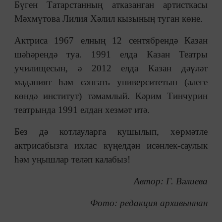
Бүген Татарстанның атказанган артисткасы
Мәхмүтова Лилия Хәлил кызының туган көне.
Актриса 1967 елның 12 сентябрендә Казан
шәһәрендә туа. 1991 елда Казан Театры
училищесын, ә 2012 елда Казан дәүләт
мәдәният һәм сәнгать университетын (әлеге
көндә институт) тәмамлый. Кәрим Тинчурин
театрында 1991 елдан хезмәт итә.
Без дә котлауларга кушылып, хөрмәтле
актрисабызга ихлас күңелдән исәнлек-саулык
һәм уңышлар теләп калабыз!
Автор: Г. Вәлиева
Фото: редакция архивыннан