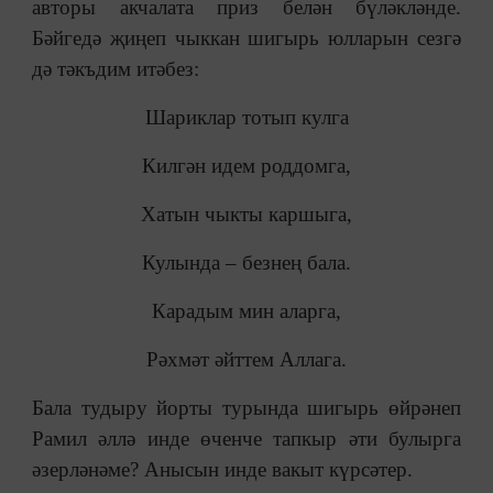
авторы акчалата приз белән бүләкләнде.
Бәйгедә җиңеп чыккан шигырь юлларын сезгә
дә тәкъдим итәбез:
Шариклар тотып кулга
Килгән идем роддомга,
Хатын чыкты каршыга,
Кулында – безнең бала.
Карадым мин аларга,
Рәхмәт әйттем Аллага.
Бала тудыру йорты турында шигырь өйрәнеп
Рамил әллә инде өченче тапкыр әти булырга
әзерләнәме? Анысын инде вакыт күрсәтер.