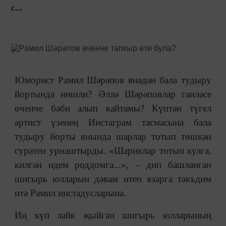
с...
Юморист Рамил Шәрәпов янәдән бала тудыру
йортында нишли? Әллә Шәрәповлар гаиләсе
өченче бәби алып кайтамы? Күптән түгел
артист үзенең Инстаграм тасмасына бала
тудыру йорты янында шарлар тотып төшкән
сурәтен урнаштырды. «Шариклар тотып кулга,
килгән идем роддомга...», – дип башланган
шигырь юлларын дәвам итеп язарга тәкъдим
итә Рамил инстадусларына.
Иң күп лайк җыйган шигырь юлларының