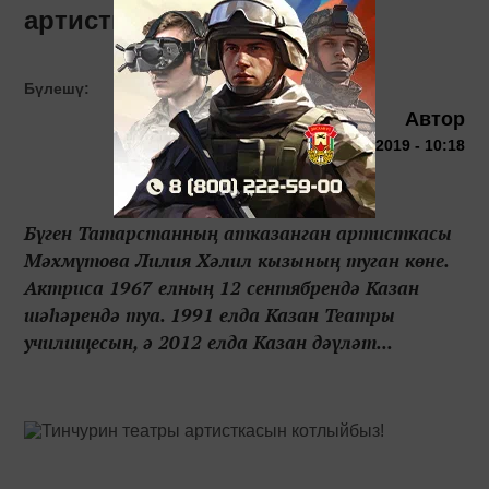
артисткасын котлыйбыз!
Бүлешү:
Автор
12 сентября 2019 - 10:18
Бүген Татарстанның атказанган артисткасы
Мәхмүтова Лилия Хәлил кызының туган көне.
Актриса 1967 елның 12 сентябрендә Казан
шәһәрендә туа. 1991 елда Казан Театры
училищесын, ә 2012 елда Казан дәүләт...