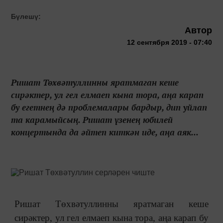
Бүлешү:
Автор
12 сентября 2019 - 07:40
Ришат Төхвәтуллинны яратмаган кеше
сирәктер, ул гел елмаеп кына тора, аңа карап
бу егетнең дә проблемалары бардыр, дип уйлап
та карамыйсың. Ришат үзенең юбилей
концертында да әйтеп киткән иде, аңа аяк...
Ришат Төхвәтуллинны яратмаган кеше
сирәктер, ул гел елмаеп кына тора, аңа карап бу