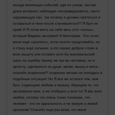
иногда вопиющих событий; идя по улице, листая
дома интернет, наблюдая несправедливость, часто
окружающую нас, так почему я должен прятаться и
оставаться в тени после случившегося?! Я был не
прав! И Я готов взять на себя весь этот «огонь»,
который Видимо заслужил! А блоггерам - Кто хочет
меня ещё «распять», если хотите продолжайте, но
я стану ещё сильнее, а кто сказал доброе слово в
мою защиту или оставил хотя бы маломальский
шанс на ошибку такому же как вы человеку, но и
артисту, сделанного из души, крови, мышц и мяса -
спасибо искреннее!!! искренне желаю не попадать в
подобные ситуации! Но Я все же остался тем, кем
был, отдающим любовь и музыку, берущим то, что
заслуженно мое, а не отобрано у кого-то! Я вас всех
люблю, потому что очень тонко понимаю, что
человек - это не идеальность и не вакуум а живой
организм! Спасибо ещё раз всем, кто меня