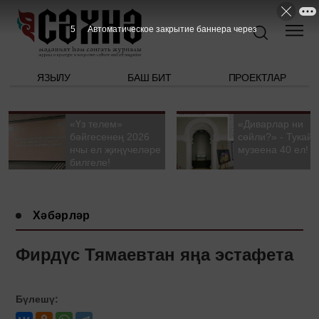
4
Автоматическое закрытие баннера через
ЯЗЫЛУ
БАШ БИТ
ПРОЕКТЛАР
«Үз телем»
«Диварлар ни
бәйгесенең 2026
сөйли?» - Тукай
нчы ел җиңүчеләре
музеена 40 ел!
билгеле!
Хәбәрләр
Фирдүс Тямаевтан яңа эстафета
Бүлешү: