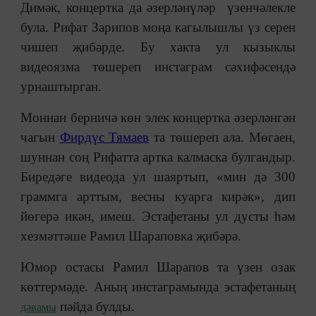
Димәк, концертка да әзерләнүләр үзенчәлекле
була. Рифат Зарипов моңа кагылышлы үз серен
чишеп җибәрде. Бу хакта ул кызыклы
видеоязма төшереп инстаграм сәхифәсендә
урнаштырган.
Моннан берничә көн элек концертка әзерләнгән
чагын
Фирдүс Тямаев
та төшереп ала. Мөгаен,
шуннан соң Рифатта артка калмаска булгандыр.
Биредәге видеода ул шаяртып, «мин дә 300
граммга арттым, весны куарга кирәк», дип
йөгерә икән, имеш. Эстафетаны ул дусты һәм
хезмәттәше Рамил Шараповка җибәрә.
Юмор остасы Рамил Шарапов та үзен озак
көттермәде. Аның инстаграмында эстафетаның
пәйда булды.
дәвамы