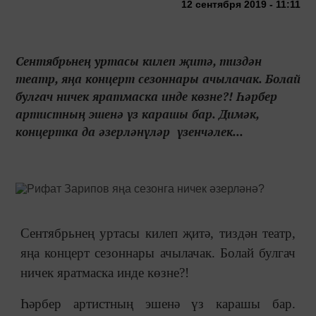
12 сентября 2019 - 11:11
Сентябрьнең уртасы килеп җитә, тиздән
театр, яңа концерт сезоннары ачылачак. Болай
булгач ничек яратмаска инде көзне?! Һәрбер
артистның эшенә үз карашы бар. Димәк,
концертка да әзерләнүләр үзенчәлек...
Сентябрьнең уртасы килеп җитә, тиздән театр,
яңа концерт сезоннары ачылачак. Болай булгач
ничек яратмаска инде көзне?!
Һәрбер артистның эшенә үз карашы бар.