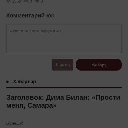
1559
0
0
Комментарий юк
Теркәлү
Җибәрү
Хәбәрләр
Заголовок: Дима Билан: «Прости
меня, Самара»
Бүлешү: