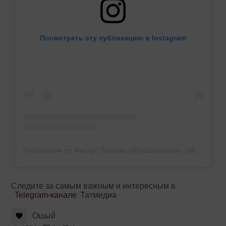
Посмотреть эту публикацию в Instagram
Публикация от Фирдус Тямаев (@firdustyamaev_official)
12 С
Следите за самым важным и интересным в
Telegram-канале
Татмедиа
Ошый