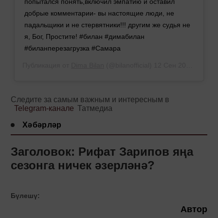
попытался понять,включил эмпатию и оставил
добрые комментарии- вы настоящие люди, не
падальщики и не стервятники!!! другим же судья не
я, Бог, Простите! #билан #димабилан
#биланперезагрузка #Самара
Публикация от
Dima Bilan
(@bilanofficial)
12 Сен 2019 в 9:28 PDT
Следите за самым важным и интересным в
Telegram-канале
Татмедиа
Хәбәрләр
Заголовок: Рифат Зарипов яңа
сезонга ничек әзерләнә?
Бүлешү:
Автор