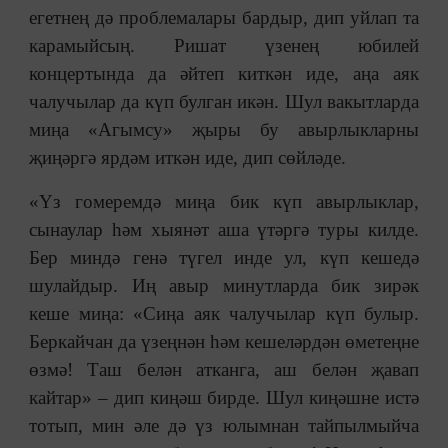
егетнең дә проблемалары бардыр, дип уйлап та
карамыйсың. Ришат үзенең юбилей
концертында да әйтеп киткән иде, аңа аяк
чалучылар да күп булган икән. Шул вакытларда
миңа «Агымсу» җыры бу авырлыкларны
җиңәргә ярдәм иткән иде, дип сөйләде.
«Үз гомеремдә миңа бик күп авырлыклар,
сынаулар һәм хыянәт аша үтәргә туры килде.
Бер миндә генә түгел инде ул, күп кешедә
шулайдыр. Иң авыр минутларда бик зирәк
кеше миңа: «Сиңа аяк чалучылар күп булыр.
Беркайчан да үзеңнән һәм кешеләрдән өметеңне
өзмә! Таш белән атканга, аш белән җавап
кайтар» ‒ дип киңәш бирде. Шул киңәшне истә
тотып, мин әле дә үз юлымнан тайпылмыйча