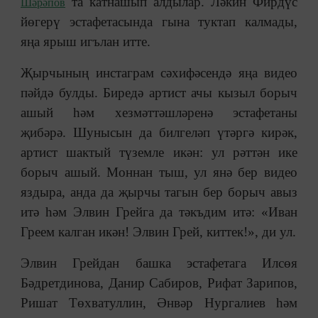
та катнашып алдылар. Ләкин Фирдүс
Шәрәпов
йөгерү эстафетасында гына туктап калмады,
яңа ярыш игълан итте.
Җырчының инстаграм сәхифәсендә яңа видео
пәйдә булды. Биредә артист ачы кызыл борыч
ашый һәм хезмәттәшләренә эстафетаны
җибәрә. Шунысын да билгеләп үтәргә кирәк,
артист шактый түземле икән: ул рәттән ике
борыч ашый. Моннан тыш, ул янә бер видео
яздыра, анда да җырчы тагын бер борыч авыз
итә һәм Элвин Грейга да тәкъдим итә: «Иван
Греем калган икән! Элвин Грей, киттек!», ди ул.
Элвин Грейдан башка эстафетага Илсөя
Бәдретдинова, Данир Сабиров, Рифат Зарипов,
Ришат Төхватуллин, Әнвәр Нургалиев һәм