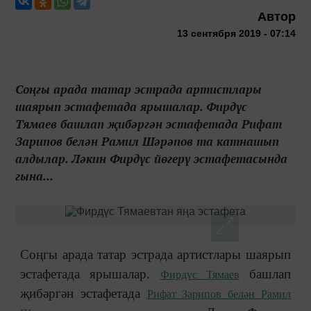
Автор
13 сентября 2019 - 07:14
Соңгы арада татар эстрада артистлары
шаярып эстафетада ярышалар. Фирдүс
Тямаев башлап җибәргән эстафетада Рифат
Зарипов белән Рамил Шәрәпов та катнашып
алдылар. Ләкин Фирдүс йөгерү эстафетасында
гына...
Соңгы арада татар эстрада артистлары шаярып
эстафетада ярышалар.
башлап
Фирдүс Тямаев
җибәргән эстафетада
Рифат Зарипов белән Рамил