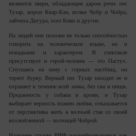
являются звери, обладающие даром речи: пес
Тузар, ворон Квар-Кан, волки Чобр и Чобра,
зайчиха Дигура, осел Кико и другие.
На людей они похожи не только способностью
говорить на человеческом языке, но и
повадками и характером. В спектакле
присутствует и герой-человек — это Пастух.
Спускаясь на зиму с горных пастбищ, он
теряет бурку. Верный пес Тузар находит ее и
охраняет в течение всей зимы, без сна и пищи.
Преданность у собаки в крови, и Тузар
выбирает верность взамен любви, отказывается
от перспективы жить в волчьей стае со своей
возлюбленной — волчицей Чоброй.
Название студии РИФ расшифровывается как