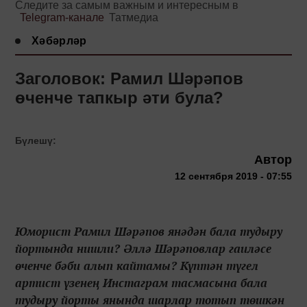
Следите за самым важным и интересным в
Telegram-канале
Татмедиа
Хәбәрләр
Заголовок: Рамил Шәрәпов
өченче тапкыр әти була?
Бүлешү:
Автор
12 сентября 2019 - 07:55
Юморист Рамил Шәрәпов янәдән бала тудыру
йортында нишли? Әллә Шәрәповлар гаиләсе
өченче бәби алып кайтамы? Күптән түгел
артист үзенең Инстаграм тасмасына бала
тудыру йорты янында шарлар тотып төшкән