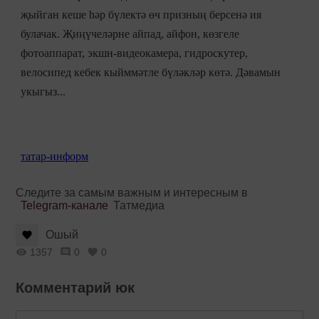
җыйган кеше һәр бүлектә өч призның берсенә ия
булачак. Җиңүчеләрне айпад, айфон, көзгеле
фотоаппарат, экшн-видеокамера, гидроскутер,
велосипед кебек кыйммәтле бүләкләр көтә. Дәвамын
укыгыз...
татар-информ
Следите за самым важным и интересным в
Telegram-канале
Татмедиа
Ошый
1357
0
0
Комментарий юк