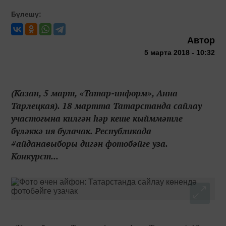
Бүлешү:
Автор
5 марта 2018 - 10:32
(Казан, 5 март, «Татар-информ», Анна
Тарлецкая). 18 мартта Татарстанда сайлау
участогына килгән һәр кеше кыйммәтле
бүләккә ия булачак. Республикада
#айданавыборы дигән фотобәйге уза.
Конкурст...