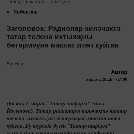
Telegram-канале
Татмедиа
Хәбәрләр
Заголовок: Радиолар киләчәктә
татар теленә ихтыяҗны
бетермәүне максат итеп куйган
Бүлешү:
Автор
5 марта 2018 - 07:00
(Казан, 2 март, “Татар-информ”, Динә
Йосыпова). Татар радиолары киләчәктә татар
теленә ихтыяҗны бетермәүне максат итеп
куйган. Бу турыда бүген “Татар-информ”
мәгълүмат агентлыгында узган конференц...