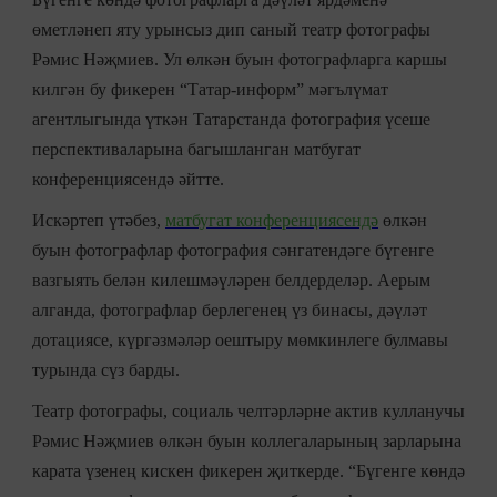
өметләнеп яту урынсыз дип саный театр фотографы
Рәмис Нәҗмиев. Ул өлкән буын фотографларга каршы
килгән бу фикерен “Татар-информ” мәгълүмат
агентлыгында үткән Татарстанда фотография үсеше
перспективаларына багышланган матбугат
конференциясендә әйтте.
Искәртеп үтәбез,
матбугат конференциясендә
өлкән
буын фотографлар фотография сәнгатендәге бүгенге
вазгыять белән килешмәүләрен белдерделәр. Аерым
алганда, фотографлар берлегенең үз бинасы, дәүләт
дотациясе, күргәзмәләр оештыру мөмкинлеге булмавы
турында сүз барды.
Театр фотографы, социаль челтәрләрне актив кулланучы
Рәмис Нәҗмиев өлкән буын коллегаларының зарларына
карата үзенең кискен фикерен җиткерде. “Бүгенге көндә