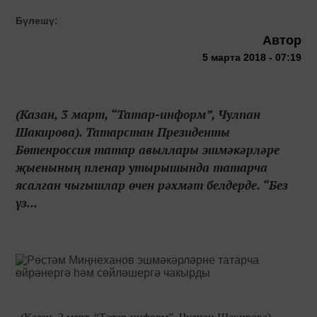
Бүлешү:
Автор
5 марта 2018 - 07:19
(Казан, 3 март, “Татар-информ”, Чулпан
Шакирова). Татарстан Президенты
Бөтенроссия татар авыллары эшмәкәрләре
җыенының пленар утырышында татарча
ясалган чыгышлар өчен рәхмәт белдерде. “Без
үз...