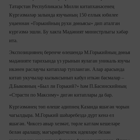
Татарстан Республикасы Милли китапханәсенең
Күргәзмәләр залында язучының 150 еллык юбилее
уңаеннан «Горькийның рухи дөньясы» дип аталган
күргәзмә эшли. Бу хакта Мәдәният министрлыгы хәбәр
итә.
Экспозициянең беренче өлешендә М.Горькийның дөнья
мәдәнияте тарихында үз урынын яулаган уникаль язучы
икәнен раслаучы китаплар тупланган. Алар арасында
китап укучылар кызыксынып кабул иткән басмалар –
Д.Быковның «Был ли Горький?» һәм П.Басинскийның
«Страсти по Максиму» дигән китаплары да бар.
Күргәзмәнең төп өлеше әдипнең Казанда яшәгән чорын
чагылдыра. М.Горький шәһәребездә дүрт кенә ел
яшәгән. Чиксез авыр хезмәт, төрле катлам кешеләре
белән аралашу, мәгърифәтчелек идеяләре белән