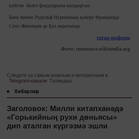
куйган балет фондларына калдырган.
Бөек биюче Рудольф Нуриевның кабере Франциядә
Сент-Женевьев де Буа зиратында.
татар-информ
Фото: commons.wikimedia.org
Следите за самым важным и интересным в
Telegram-канале
Татмедиа
Хәбәрләр
Заголовок: Милли китапханәдә
«Горькийның рухи дөньясы»
дип аталган күргәзмә эшли