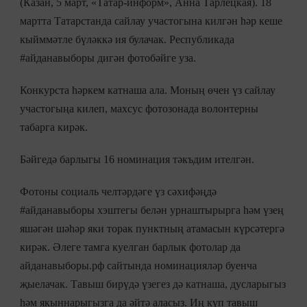
(Казан, 5 март, «Татар-информ», Анна Тарлецкая). 18
мартта Татарстанда сайлау участогына килгән һәр кеше
кыйммәтле бүләккә ия булачак. Республикада
#айданавыборы дигән фотобәйге уза.
Конкурста һәркем катнаша ала. Моның өчен үз сайлау
участогыңа килеп, махсус фотозонада волонтерны
табарга кирәк.
Бәйгедә барлыгы 16 номинация тәкъдим ителгән.
Фотоны социаль челтәрдәге үз сәхифәңдә
#айданавыборы хэштегы белән урнаштырырга һәм үзең
яшәгән шәһәр яки торак пунктның атамасын күрсәтергә
кирәк. Әлеге тамга куелган барлык фотолар да
айданавыборы.рф сайтында номинацияләр буенча
җыелачак. Тавыш бирүдә үзегез дә катнаша, дусларыгыз
һәм якыннарыгызга да әйтә аласыз. Иң күп тавыш