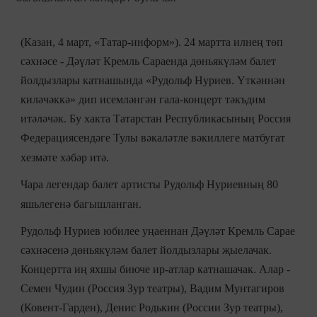
(Казан, 4 март, «Татар-информ»). 24 мартта илнең төп
сәхнәсе - Дәүләт Кремль Сараенда дөньякүләм балет
йолдызлары катнашында «Рудольф Нуриев. Үткәннән
киләчәккә» дип исемләнгән гала-концерт тәкъдим
итәләчәк. Бу хакта Татарстан Республикасының Россия
Федерациясендәге Тулы вәкаләтле вәкиллеге матбугат
хезмәте хәбәр итә.
Чара легендар балет артисты Рудольф Нуриевның 80
яшьлегенә багышланган.
Рудольф Нуриев юбилее уңаеннан Дәүләт Кремль Сарае
сәхнәсенә дөньякүләм балет йолдызлары җыелачак.
Концертта иң яхшы биюче ир-атлар катнашачак. Алар -
Семен Чудин (Россия Зур театры), Вадим Мунтагиров
(Ковент-Гарден), Денис Родькин (России Зур театры),