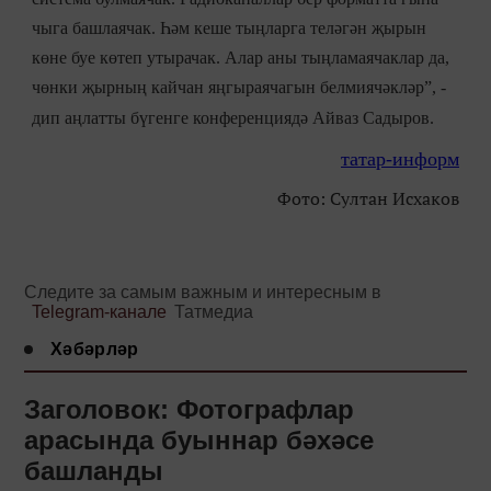
чыга башлаячак. Һәм кеше тыңларга теләгән җырын
көне буе көтеп утырачак. Алар аны тыңламаячаклар да,
чөнки җырның кайчан яңгыраячагын белмиячәкләр”, -
дип аңлатты бүгенге конференциядә Айваз Садыров.
татар-информ
Фото: Султан Исхаков
Следите за самым важным и интересным в
Telegram-канале
Татмедиа
Хәбәрләр
Заголовок: Фотографлар
арасында буыннар бәхәсе
башланды