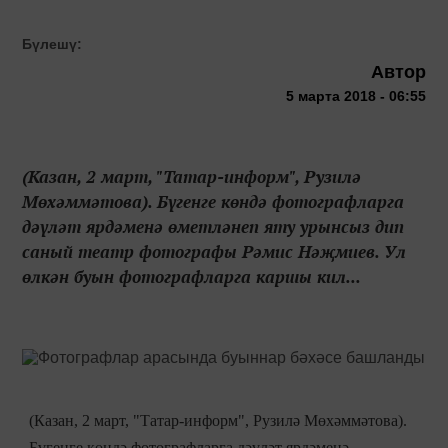
Бүлешү:
Автор
5 марта 2018 - 06:55
(Казан, 2 март, "Татар-информ", Рузилә
Мөхәммәтова). Бүгенге көндә фотографларга
дәүләт ярдәменә өметләнеп яту урынсыз дип
саный театр фотографы Рәмис Нәҗмиев. Ул
өлкән буын фотографларга каршы кил...
(Казан, 2 март, "Татар-информ", Рузилә Мөхәммәтова).
Бүгенге көндә фотографларга дәүләт ярдәменә