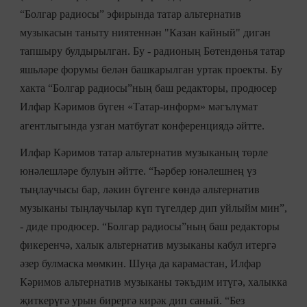
“Болгар радиосы” эфирында татар альтернатив
музыкасын таныту ниятеннән "Казан кайный" дигән
тапшыру булдырылган. Бу - радионың Бөтендөнья татар
яшьләре форумы белән башкарылган уртак проекты. Бу
хакта “Болгар радиосы”ның баш редакторы, продюсер
Илфар Кәримов бүген «Татар-информ» мәгълүмат
агентлыгында узган матбугат конференциядә әйтте.
Илфар Кәримов татар альтернатив музыканың төрле
юнәлешләре булуын әйтте. “Һәрбер юнәлешнең үз
тыңлаучысы бар, ләкин бүгенге көндә альтернатив
музыканы тыңлаучылар күп түгелдер дип уйлыйм мин”,
- диде продюсер. “Болгар радиосы”ның баш редакторы
фикеренчә, халык альтернатив музыканы кабул итергә
әзер булмаска мөмкин. Шуңа да карамастан, Илфар
Кәримов альтернатив музыканы тәкъдим итүгә, халыкка
җиткерүгә урын бирергә кирәк дип саный. “Без