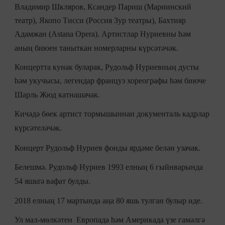
Владимир Шкляров, Ксандер Париш (Мариинский
театр), Якопо Тисси (Россия Зур театры), Бахтияр
Адамжан (Astana Opera). Артистлар Нуриевны һәм
аның биюен таныткан номерларны күрсәтәчәк.
Концертта кунак буларак, Рудольф Нуриевның дусты
һәм укучысы, легендар француз хореографы һәм биюче
Шарль Жюд катнашачак.
Кичәдә бөек артист тормышыннан документаль кадрлар
күрсәтеләчәк.
Концерт Рудольф Нуриев фонды ярдәме белән узачак.
Белешмә. Рудольф Нуриев 1993 елның 6 гыйнварында
54 яшьтә вафат булды.
2018 елның 17 мартында аңа 80 яшь тулган булыр иде.
Ул мал-мөлкәтен Европада һәм Америкада үзе гамәлгә