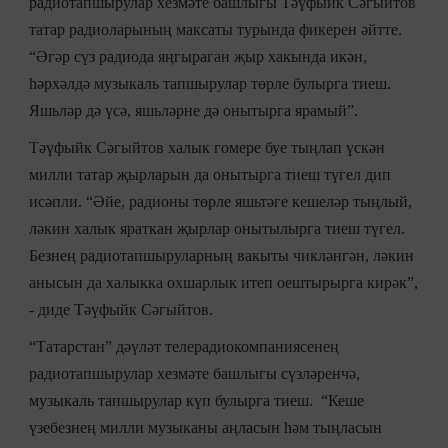
радиотапшырулар хезмәте башлыгы Тәүфыйк Сәгыйтов
татар радиоларының максаты турында фикерен әйтте.
“Әгәр сүз радиода яңгыраган җыр хакында икән,
һәрхәлдә музыкаль тапшырулар төрле булырга тиеш.
Яшьләр дә үсә, яшьләрне дә онытырга ярамый”.
Тәүфыйк Сәгыйтов халык гомере буе тыңлап үскән
милли татар җырларын да онытырга тиеш түгел дип
исәпли. “Әйе, радионы төрле яшьтәге кешеләр тыңлый,
ләкин халык яраткан җырлар онытылырга тиеш түгел.
Безнең радиотапшыруларның вакыты чикләнгән, ләкин
анысын да халыкка охшарлык итеп оештырырга кирәк”,
- диде Тәүфыйк Сәгыйтов.
“Татарстан” дәүләт телерадиокомпаниясенең
радиотапшырулар хезмәте башлыгы сүзләренчә,
музыкаль тапшырулар күп булырга тиеш. “Кеше
үзебезнең милли музыканы аңласын һәм тыңласын