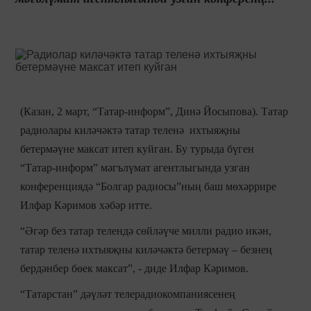
(Казан, 2 март, “Татар-информ”, Динә Йосыпова). Татар
радиолары киләчәктә татар теленә ихтыяҗны
бетермәүне максат итеп куйган. Бу турыда бүген
“Татар-информ” мәгълүмат агентлыгында узган
конференциядә “Болгар радиосы”ның баш мөхәррире
Илфар Кәримов хәбәр итте.
“Әгәр без татар телендә сөйләүче милли радио икән,
татар теленә ихтыяҗны киләчәктә бетермәү – безнең
бердәнбер бөек максат”, - диде Илфар Кәримов.
“Татарстан” дәүләт телерадиокомпаниясенең