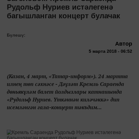
Рудольф Нуриев истәлегенә
багышланган концерт булачак
Бүлешү:
Автор
5 марта 2018 - 06:52
(Казан, 4 март, «Татар-информ»). 24 мартта
илнең төп сәхнәсе - Дәүләт Кремль Сараенда
дөньякүләм балет йолдызлары катнашында
«Рудольф Нуриев. Үткәннән киләчәккә» дип
исемләнгән гала-концерт тәкъдим...