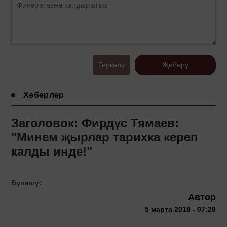
Теркәлү
Җибәрү
Хәбәрләр
Заголовок: Фирдүс Тямаев:
"Минем җырлар тарихка кереп
калды инде!"
Бүлешү:
Автор
5 марта 2018 - 07:28