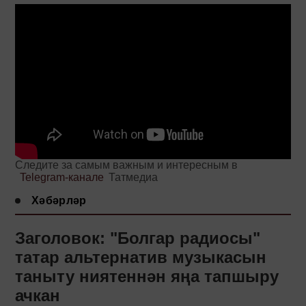
Следите за самым важным и интересным в
Telegram-канале
Татмедиа
Хәбәрләр
Заголовок: "Болгар радиосы"
татар альтернатив музыкасын
таныту ниятеннән яңа тапшыру
ачкан