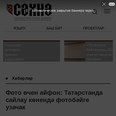
2
Автоматическое закрытие баннера через
ЯЗЫЛУ
БАШ БИТ
ПРОЕКТЛАР
Сишәмбе
«Үз телем»
кичләрен
бәйгесенең 2026
җырлап
нчы ел җиңүчелә
уздырабыз!
билгеле!
Хәбәрләр
Фото өчен айфон: Татарстанда
сайлау көнендә фотобәйге
узачак