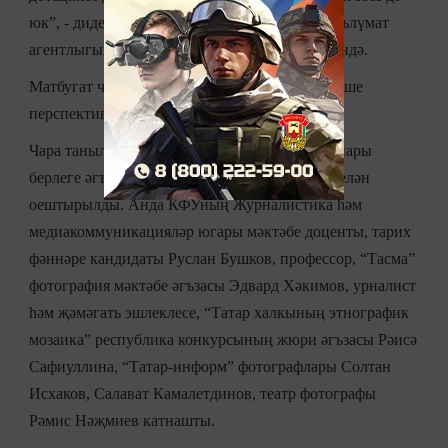
юк”, - диде фотографлар “Татар-информ” мәгълүмат
агентлыгында узган матбугат конференциясендә.
Матбугат чарасы Татарстанда фотография үсеше
перспективаларына багышланган иде.
Чара танылган фотограф, Россия фоторәссамнары
берлеге әгъзасы Рамил Гали инициативасы белән
оештырылды. Анда КФУның Журналистика һәм
медиакоммуникацияләр югары мәктәбе доценты, тарих
фәннәре кандидаты Руслан Бушков, профессор, “Тасма”
фотография мәктәбе әгъзасы Эдвард Хәкимов, урналист
һәм җәмәгать эшлеклесе, “Татар халкының этнографик
мозаика” республика конкурсының жюри әгъзасы Рәисә
Сафиуллина, “Татар-информ” фотографлары Солтан
Исхаков, Салават Камалетдинов, театр фотографы
Рәмис Нәҗмиев катнашты.