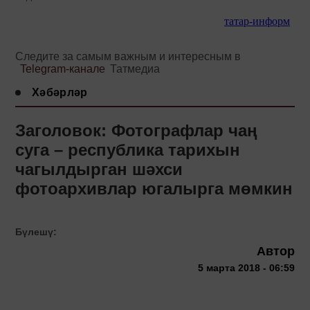
татар-информ
Следите за самым важным и интересным в
Telegram-канале
Татмедиа
Хәбәрләр
Заголовок: Фотографлар чаң
суга – республика тарихын
чагылдырган шәхси
фотоархивлар югалырга мөмкин
Бүлешү:
Автор
5 марта 2018 - 06:59