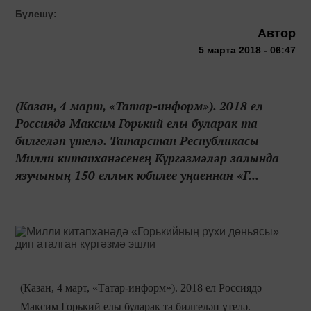
Бүлешү:
Автор
5 марта 2018 - 06:47
(Казан, 4 март, «Татар-информ»). 2018 ел
Россиядә Максим Горький елы буларак та
билгеләп үтелә. Татарстан Республикасы
Милли китапханәсенең Күргәзмәләр залында
язучының 150 еллык юбилее уңаеннан «Г...
(Казан, 4 март, «Татар-информ»). 2018 ел Россиядә
Максим Горький елы буларак та билгеләп үтелә.