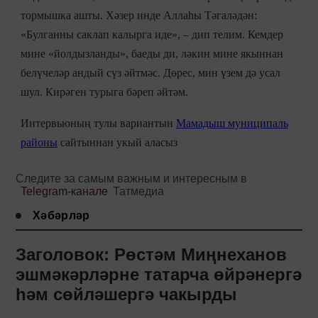
тормышка ашты. Хәзер инде Аллаһы Тәгаләдән:
«Булганны саклап калырга иде», – дип телим. Кемдер
мине «йолдызланды», баеды ди, ләкин мине якыннан
белүчеләр андый сүз әйтмәс. Дөрес, мин үзем дә усал
шул. Кирәген турыга бәреп әйтәм.
Интервьюның тулы вариантын
Мамадыш муниципаль
районы
сайтыннан укый аласыз
Следите за самым важным и интересным в
Telegram-канале
Татмедиа
Хәбәрләр
Заголовок: Рөстәм Миңнеханов
эшмәкәрләрне татарча өйрәнергә
һәм сөйләшергә чакырды