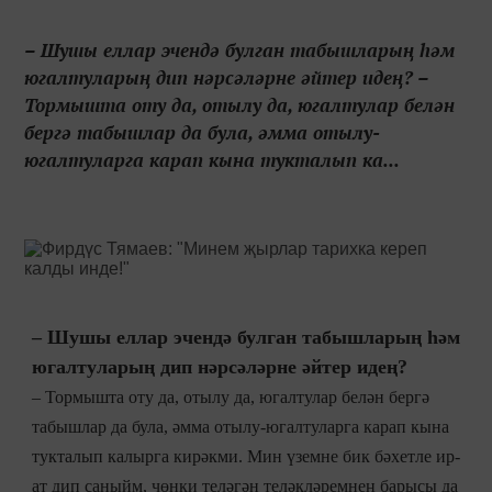
– Шушы еллар эчендә булган табышларың һәм
югалтуларың дип нәрсәләрне әйтер идең? –
Тормышта оту да, отылу да, югалтулар белән
бергә табышлар да була, әмма отылу-
югалтуларга карап кына тукталып ка...
– Шушы еллар эчендә булган табышларың һәм
югалтуларың дип нәрсәләрне әйтер идең?
– Тормышта оту да, отылу да, югалтулар белән бергә
табышлар да була, әмма отылу-югалтуларга карап кына
тукталып калырга кирәкми. Мин үземне бик бәхетле ир-
ат дип саныйм, чөнки теләгән теләкләремнең барысы да