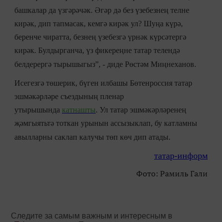
башкалар да үзгәрәчәк. Әгәр дә без үзебезнең телне
кирәк, дип тапмасак, кемгә кирәк ул? Шуңа күрә,
беренче чиратта, безнең үзебезгә үрнәк күрсәтергә
кирәк. Булдырганча, үз фикереңне татар телендә
белдерергә тырышыгыз”, - диде Рөстәм Миңнеханов.
Исегезгә төшерик, бүген илбашы Бөтенроссия татар
эшмәкәрләре съездының пленар
утырышында
катнашты
. Ул татар эшмәкәрләренең
җәмгыятьтә тоткан урынын ассызыклап, бу катламны
авылларны саклап калучы төп көч дип атады.
татар-информ
Фото: Рамиль Гали
Следите за самым важным и интересным в