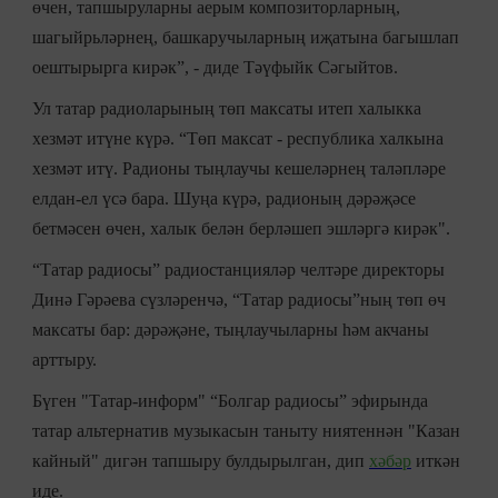
өчен, тапшыруларны аерым композиторларның,
шагыйрьләрнең, башкаручыларның иҗатына багышлап
оештырырга кирәк”, - диде Тәүфыйк Сәгыйтов.
Ул татар радиоларының төп максаты итеп халыкка
хезмәт итүне күрә. “Төп максат - республика халкына
хезмәт итү. Радионы тыңлаучы кешеләрнең таләпләре
елдан-ел үсә бара. Шуңа күрә, радионың дәрәҗәсе
бетмәсен өчен, халык белән берләшеп эшләргә кирәк".
“Татар радиосы” радиостанцияләр челтәре директоры
Динә Гәрәева сүзләренчә, “Татар радиосы”ның төп өч
максаты бар: дәрәҗәне, тыңлаучыларны һәм акчаны
арттыру.
Бүген "Татар-информ" “Болгар радиосы” эфирында
татар альтернатив музыкасын таныту ниятеннән "Казан
кайный" дигән тапшыру булдырылган, дип
хәбәр
иткән
иде.