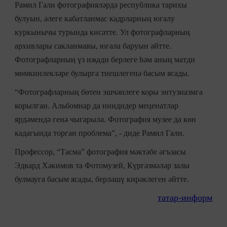
Рамил Гали фотографияләрдә республика тарихы
булуын, әлеге кабатланмас кадрларның югалу
куркынычы турында кисәтте. Ул фотографларның
архивлары сакланмавы, югала баруын әйтте.
Фотографларның үз иҗади берлеге һәм аның матди
мөмкинлекләре булырга тиешлегенә басым ясады.
“Фотографларның бөтен эшчәнлеге коры энтузиазмга
корылган. Альбомнар да ниндидер меценатлар
ярдәмендә генә чыгарыла. Фотография музее да көн
кадагында торган проблема”, - диде Рамил Гали.
Профессор, “Тасма” фотография мәктәбе әгъзасы
Эдвард Хәкимов та Фотомузей, Күргәзмәләр залы
булмауга басым ясады, берләшү кирәклеген әйтте.
татар-информ