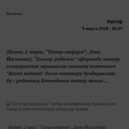
Бүлешү:
Автор
5 марта 2018 - 06:57
(Казан, 2 март, “Татар-информ”, Динә
Йосыпова). “Болгар радиосы” эфирында татар
альтернатив музыкасын таныту ниятеннән
"Казан кайный" дигән тапшыру булдырылган.
Бу - радионың Бөтендөнья татар яшьлә...
(Казан, 2 март, “Татар-информ”, Динә Йосыпова).