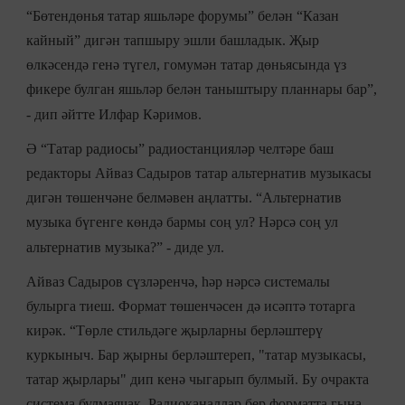
“Бөтендөнья татар яшьләре форумы” белән “Казан
кайный” дигән тапшыру эшли башладык. Җыр
өлкәсендә генә түгел, гомумән татар дөньясында үз
фикере булган яшьләр белән таныштыру планнары бар”,
- дип әйтте Илфар Кәримов.
Ә “Татар радиосы” радиостанцияләр челтәре баш
редакторы Айваз Садыров татар альтернатив музыкасы
дигән төшенчәне белмәвен аңлатты. “Альтернатив
музыка бүгенге көндә бармы соң ул? Нәрсә соң ул
альтернатив музыка?” - диде ул.
Айваз Садыров сүзләренчә, һәр нәрсә системалы
булырга тиеш. Формат төшенчәсен дә исәптә тотарга
кирәк. “Төрле стильдәге җырларны берләштерү
куркыныч. Бар җырны берләштереп, "татар музыкасы,
татар җырлары" дип кенә чыгарып булмый. Бу очракта
система булмаячак. Радиоканаллар бер форматта гына