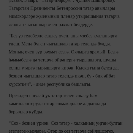
(Казан, 3 март, “Татар-информ”, Чулпан Шакирова).
Татарстан Президенты Бөтенроссия татар авыллары
эшмәкәрләре җыенының пленар утырышында татарча
ясалган чыгышлар өчен рәхмәт белдерде.
“Без үз телебезне саклау өчен, аны үзебез кулланырга
тиеш. Менә бүген чыгышлар татар телендә булды.
Моның өчен зур рәхмәт сезгә. Оялырга ярамый. Безгә
һәммәбезгә дә татарча өйрәнергә тырышырга, шушы
юлны үтәргә тырышырга кирәк. Кыска гына булса да,
безнең чыгышлар татар телендә икән, бу - бик әйбәт
күрсәткеч”, - диде республика башлыгы.
Президент шулай ук татар телен саклау һәм
камилләштерүдә татар эшмәкәрләре алдында да
бурычлар куйды.
“Сез - безнең үрнәк. Сез татар - халкының уңган-булган
егетләре-кызлары. Әгәр дә сез татарча сөйләшсәгез,