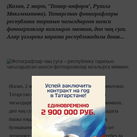
(Казан, 2 март, "Татар-информ", Рузилә
Мөхәммәтова). Татарстан фотографлары
республика тарихын чагылдырган шәхси
фотоархивлар югалырга мөмкин, дип чаң суга.
Алар үзләренә карата республикадагы башк...
(Казан, 2 март, "Татар-информ", Рузилә Мөхәммәтова).
Татарстан фотографлары республика тарихын
чагылдырган шәхси фотоархивлар югалырга мөмкин,
дип чаң суга. Алар үзләренә карата республикадагы
башка иҗади берлекләргә булган игътибарның
булмавыннан зарлана. “Безнең бинабыз да, дәүләт
дотациясе дә, күргәзмәләр оештыру мөмкинлегебез дә