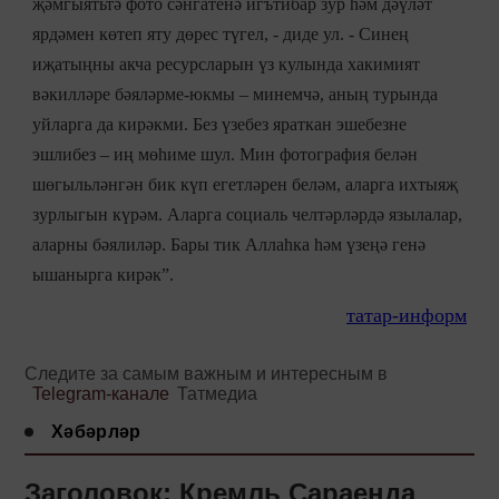
җәмгыятьтә фото сәнгатенә игътибар зур һәм дәүләт
ярдәмен көтеп яту дөрес түгел, - диде ул. - Синең
иҗатыңны акча ресурсларын үз кулында хакимият
вәкилләре бәяләрме-юкмы – минемчә, аның турында
уйларга да кирәкми. Без үзебез яраткан эшебезне
эшлибез – иң мөһиме шул. Мин фотография белән
шөгыльләнгән бик күп егетләрен беләм, аларга ихтыяҗ
зурлыгын күрәм. Аларга социаль челтәрләрдә язылалар,
аларны бәялиләр. Бары тик Аллаһка һәм үзеңә генә
ышанырга кирәк”.
татар-информ
Следите за самым важным и интересным в
Telegram-канале
Татмедиа
Хәбәрләр
Заголовок: Кремль Сараенда