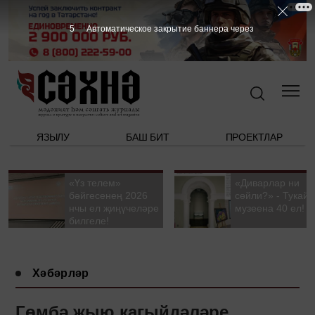
4
Автоматическое закрытие баннера через
ЯЗЫЛУ
БАШ БИТ
ПРОЕКТЛАР
«Үз телем»
«Диварлар ни
бәйгесенең 2026
сөйли?» - Тукай
нчы ел җиңүчеләре
музеена 40 ел!
билгеле!
Хәбәрләр
Гөмбә җыю кагыйдәләре