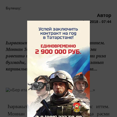
Бүлешү:
Автор
2 октября 2018 - 07:44
Һәрвакыт үземне мөселман итеп хис иттем.
Моннан 30 ел элек, 26-27 яшьләрдә рәсми
рәвештә ислам динен кабул иттем. Әти риза
булмады, хәтта бер-ике мәртәбә усалланып
каршылык белдерде. Әни аңлады. Шунна...
Һәрвакыт үземне мөселман итеп хис иттем.
Моннан 30 ел элек, 26-27 яшьләрдә рәсми