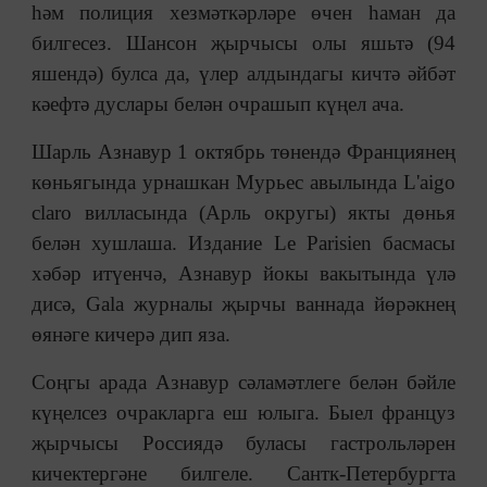
һәм полиция хезмәткәрләре өчен һаман да
билгесез. Шансон җырчысы олы яшьтә (94
яшендә) булса да, үлер алдындагы кичтә әйбәт
кәефтә дуслары белән очрашып күңел ача.
Шарль Азнавур 1 октябрь төнендә Франциянең
көньягында урнашкан Мурьес авылында L'aigo
claro вилласында (Арль округы) якты дөнья
белән хушлаша. Издание Le Parisien басмасы
хәбәр итүенчә, Азнавур йокы вакытында үлә
дисә, Gala журналы җырчы ваннада йөрәкнең
өянәге кичерә дип яза.
Соңгы арада Азнавур сәламәтлеге белән бәйле
күңелсез очракларга еш юлыга. Быел француз
җырчысы Россиядә буласы гастрольләрен
кичектергәне билгеле. Сантк-Петербургта