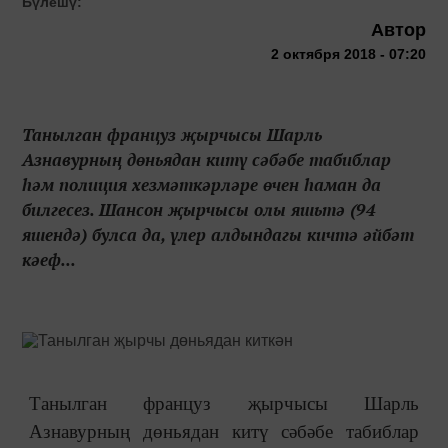
Бүлешү:
Автор
2 октября 2018 - 07:20
Танылган француз җырчысы Шарль
Азнавурның дөньядан китү сәбәбе табиблар
һәм полиция хезмәткәрләре өчен һаман да
билгесез. Шансон җырчысы олы яшьтә (94
яшендә) булса да, үлер алдындагы кичтә әйбәт
кәеф...
Танылган француз җырчысы Шарль
Азнавурның дөньядан китү сәбәбе табиблар