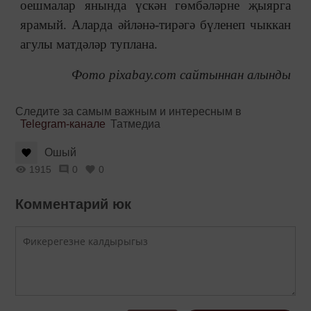
оешмалар янында үскән гөмбәләрне җыярга
ярамый. Аларда әйләнә-тирәгә бүленеп чыккан
агулы матдәләр туплана.
Фото pixabay.com сайтыннан алынды
Следите за самым важным и интересным в
Telegram-канале
Татмедиа
Ошый
1915
0
0
Комментарий юк