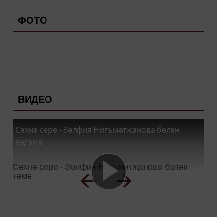
ФОТО
ВИДЕО
Сәхнә сере - Зөлфия Нигъмәтҗанова белән
әңгәмә