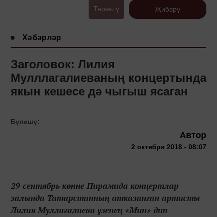
Теркәлү
Җибәрү
Хәбәрләр
Заголовок: Лилия
Мулллагалиеваның концертында
якын кешесе дә чыгыш ясаган
Бүлешү:
Автор
2 октября 2018 - 08:07
29 сентябрь көнне Пирамида концертлар
залында Татарстанның атказанган артисты
Лилия Муллагалиева үзенең «Мин» дип