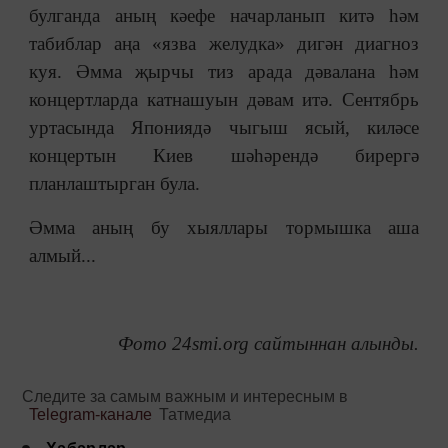
булганда аның кәефе начарланып китә һәм
табиблар аңа «язва желудка» дигән диагноз
куя. Әмма җырчы тиз арада дәвалана һәм
концертларда катнашуын дәвам итә. Сентябрь
уртасында Япониядә чыгыш ясый, киләсе
концертын Киев шәһәрендә бирергә
планлаштырган була.
Әмма аның бу хыяллары тормышка аша
алмый...
Фото 24smi.org сайтыннан алынды.
Следите за самым важным и интересным в
Telegram-канале
Татмедиа