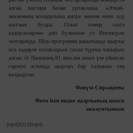
алган хисләре белән уртаклаша. «Әткәй-
әнкәемнең концертыма килүе минем өчен зур
шатлык булды. Озын гомер сезгә
кадерлеләрем» дип бүлешкән ул Инстаграм
челтәрендә. Шоу-программа вакытында җырчы
исә кадерле кунакларын сәхнә түренә чакырып
алган. Ә Лилиянең 81 яшьлек әтисе үзе уйнаган
гармун астында җырлап бар халыкны таң
калдырган.
Фәнүзә Сираҗиева
Фото һәм видео җырчының шәхси
аккаунтыннан
{mp4}8213{/mp4}