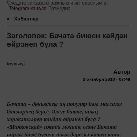
Следите за самым важным и интересным в
Telegram-канале
Татмедиа
Хәбәрләр
Заголовок: Бачата биюен кайдан
өйрәнеп була ?
Бүлешү:
Автор
2 октября 2018 - 07:48
Бачата – дөньядагы иң популяр һәм массалы
биюләрнең берсе. Әлеге биюне, аның
хәрәкәтләрен кайдан өйрәнеп була ?
«Маяковский» иҗади мохите сезне Бачата
парлы биюе буенча ачык дәрескә көтеп кала.