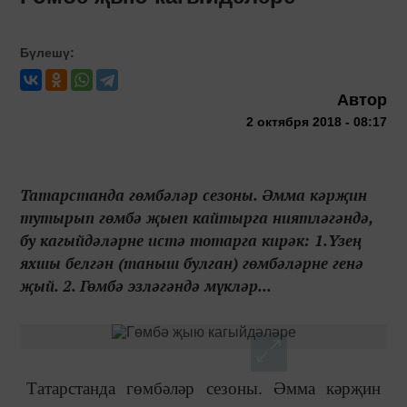
Бүлешү:
Автор
2 октября 2018 - 08:17
Татарстанда гөмбәләр сезоны. Әмма кәрҗин
тутырып гөмбә җыеп кайтырга ниятләгәндә,
бу кагыйдәләрне истә тотарга кирәк: 1.Үзең
яхшы белгән (таныш булган) гөмбәләрне генә
җый. 2. Гөмбә эзләгәндә мүкләр...
Татарстанда гөмбәләр сезоны. Әмма кәрҗин