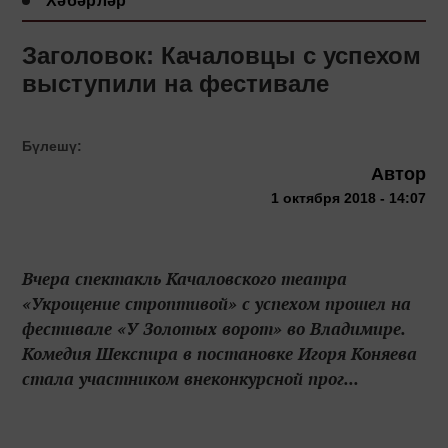
Хәбәрләр
Заголовок: Качаловцы с успехом
выступили на фестивале
Бүлешү:
Автор
1 октября 2018 - 14:07
Вчера спектакль Качаловского театра
«Укрощение строптивой» с успехом прошел на
фестивале «У Золотых ворот» во Владимире.
Комедия Шекспира в постановке Игоря Коняева
стала участником внеконкурсной прог...