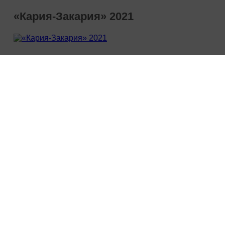
«Кария-Закария» 2021
РЕДАКЦИЯ
ЭЛЕМТӘ
ДОКУМЕНТЛ
© 2011 - 2026. © «Сәхнә» журналы, 2020. Гамәлгә куючы:
«ТАТМЕДИА» АҖ. Все права защищены.
© ТАТМЕДИА. Все материалы, размещенные на сайте,
защищены законом.
Перепечатка, воспроизведение и распространение в
любом объеме информации,
размещенной на сайте, возможна только с письменного
согласия редакций СМИ.
При поддержке Республиканского агентства по печати и
массовым коммуникациям «ТАТМЕДИА».