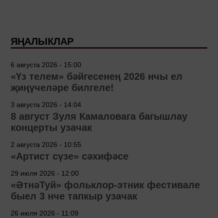
ЯҢАЛЫКЛАР
6 августа 2026 - 15:00
«Үз телем» бәйгесенең 2026 нчы ел
җиңүчеләре билгеле!
3 августа 2026 - 14:04
8 август Зуля Камаловага багышлау
концерты узачак
2 августа 2026 - 10:55
«Артист сүзе» сәхифәсе
29 июля 2026 - 12:00
«ӘтнәТуй» фольклор-этник фестивале
быел 3 нче тапкыр узачак
26 июля 2026 - 11:09