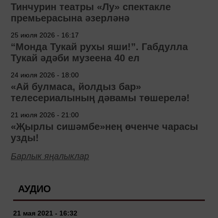
Тинчурин театры «Лу» спектакле
премьерасына әзерләнә
25 июля 2026 - 16:17
“Монда Тукай рухы яши!”. Габдулла
Тукай әдәби музеена 40 ел
24 июля 2026 - 18:00
«Ай булмаса, йолдыз бар»
телесериалының дәвамы төшерелә!
21 июля 2026 - 21:00
«Җырлы сишәмбе»нең өченче чарасы
узды!
Барлык яңалыклар
АУДИО
21 мая 2021 - 16:32