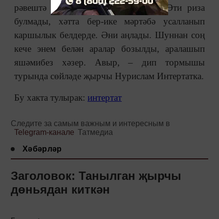
рәвештә ислам динен кабул иттем. Әти риза
булмады, хәтта бер-ике мәртәбә усалланып
каршылык белдерде. Әни аңлады. Шуннан соң
кече энем белән аралар бозылды, аралашып
яшәмибез хәзер. Авыр, ‒ дип тормышы
турында сөйләде җырчы Нурислам Интертатка.
Бу хакта тулырак:
интертат
Следите за самым важным и интересным в
Telegram-канале
Татмедиа
Хәбәрләр
Заголовок: Танылган җырчы
дөньядан киткән