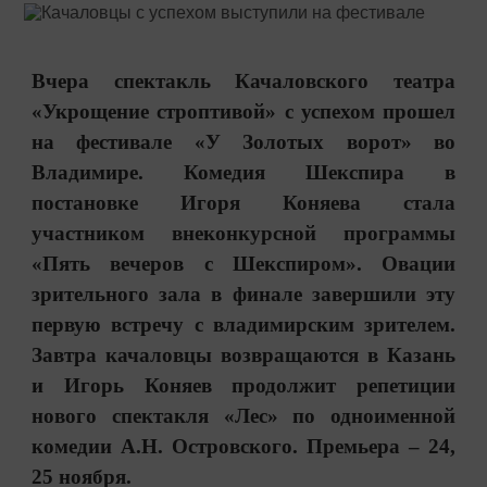
Вчера спектакль Качаловского театра
«Укрощение строптивой» с успехом прошел
на фестивале «У Золотых ворот» во
Владимире. Комедия Шекспира в
постановке Игоря Коняева стала
участником внеконкурсной программы
«Пять вечеров с Шекспиром». Овации
зрительного зала в финале завершили эту
первую встречу с владимирским зрителем.
Завтра качаловцы возвращаются в Казань
и Игорь Коняев продолжит репетиции
нового спектакля «Лес» по одноименной
комедии А.Н.
Островского. Премьера
–
24,
25 ноября.