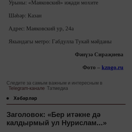
Урыны: «Маяковский» иҗади мохите
Шәһәр: Казан
Адрес: Маяковский ур, 24а
Якындагы метро: Габдулла Тукай мәйданы
Фәнүзә Сираҗиева
Фото –
kzngo.ru
Следите за самым важным и интересным в
Telegram-канале
Татмедиа
Хәбәрләр
Заголовок: «Бер итәкне дә
калдырмый ул Нурислам...»