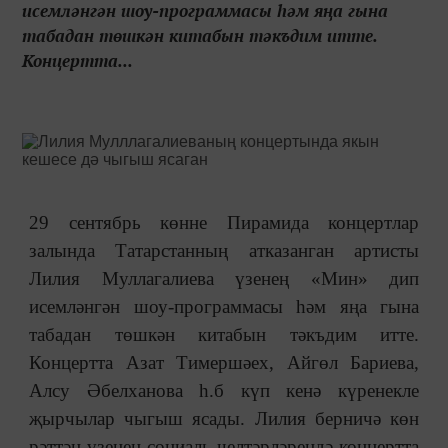
исемләнгән шоу-программасы һәм яңа гына
табадан төшкән китабын тәкъдим итте.
Концертта...
29 сентябрь көнне Пирамида концертлар
залында Татарстанның атказанган артисты
Лилия Муллагалиева үзенең «Мин» дип
исемләнгән шоу-программасы һәм яңа гына
табадан төшкән китабын тәкъдим итте.
Концертта Азат Тимершәех, Айгөл Бариева,
Алсу Әбелханова һ.б күп кенә күренекле
җырчылар чыгыш ясады. Лилия берничә көн
рәттән үзенең социаль челтәрләрендә концертта