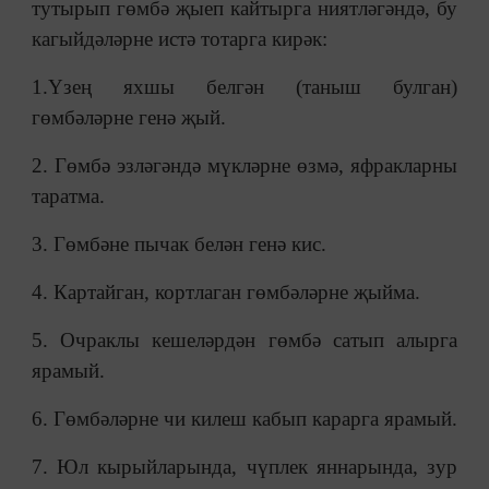
тутырып гөмбә җыеп кайтырга ниятләгәндә, бу
кагыйдәләрне истә тотарга кирәк:
1.Үзең яхшы белгән (таныш булган)
гөмбәләрне генә җый.
2. Гөмбә эзләгәндә мүкләрне өзмә, яфракларны
таратма.
3. Гөмбәне пычак белән генә кис.
4. Картайган, кортлаган гөмбәләрне җыйма.
5. Очраклы кешеләрдән гөмбә сатып алырга
ярамый.
6. Гөмбәләрне чи килеш кабып карарга ярамый.
7. Юл кырыйларында, чүплек яннарында, зур