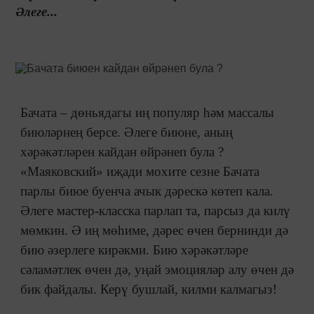
Әлеге...
Бачата – дөньядагы иң популяр һәм массалы
биюләрнең берсе. Әлеге биюне, аның
хәрәкәтләрен кайдан өйрәнеп була ?
«Маяковский» иҗади мохите сезне Бачата
парлы биюе буенча ачык дәрескә көтеп кала.
Әлеге мастер-класска парлап та, парсыз да килү
мөмкин. Ә иң мөһиме, дәрес өчен бернинди дә
бию әзерлеге кирәкми. Бию хәрәкәтләре
сәламәтлек өчен дә, уңай эмоцияләр алу өчен дә
бик файдалы. Керү бушлай, килми калмагыз!