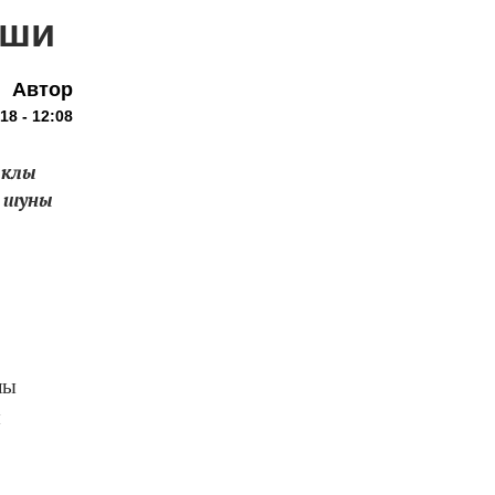
яши
Автор
18 - 12:08
ыклы
 шуны
лы
ы