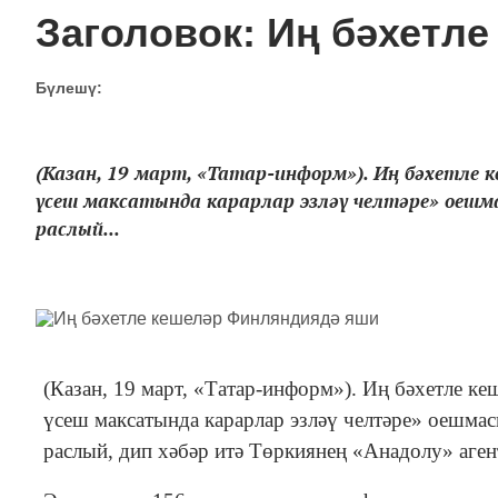
Заголовок: Иң бәхетл
Бүлешү:
(Казан, 19 март, «Татар-информ»). Иң бәхетле
үсеш максатында карарлар эзләү челтәре» оеш
раслый...
(Казан, 19 март, «Татар-информ»). Иң бәхетле 
үсеш максатында карарлар эзләү челтәре» оешма
раслый, дип хәбәр итә Төркиянең «Анадолу» аге