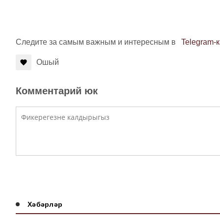
Следите за самым важным и интересным в
Telegram-
Ошый
Комментарий юк
Хәбәрләр