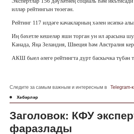
Экспертлар 156 дәүләтнең социаль һәм икътисади
илләр рейтингын төзегән.
Рейтинг 117 илдәге качакларның хәлен исәпкә алы
Иң бәхетле кешеләр яши торган ун ил арасына шу
Канада, Яңа Зеландия, Швеция һәм Австралия кер
АКШ быел әлеге рейтингта дүрт баскычка түбән 
Следите за самым важным и интересным в
Telegram-
Хәбәрләр
Заголовок: КФУ экспер
фаразлады