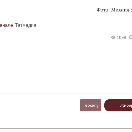
Фото: Михаил 
канале
Татмедиа
1099
Теркәлү
Җибә