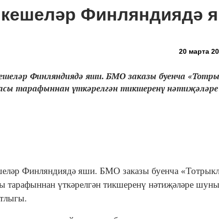
е кешеләр Финляндиядә 
20 марта 20
 кешеләр Финляндиядә яши. БМО заказы буенча «Тотр
масы тарафыннан үткәрелгән тикшеренү нәтиҗәләре
кешеләр Финляндиядә яши. БМО заказы буенча «Тотрык
сы тарафыннан үткәрелгән тикшеренү нәтиҗәләре шун
нтлыгы.