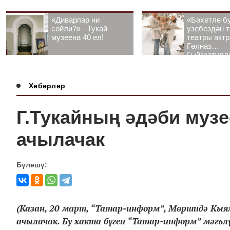
«Диварлар ни
«Бәхетле б
сөйли?» - Тукай
үзебездән т
музеена 40 ел!
театры акт
Гөлназ
Гыйззәтулл
Гатауллина
әңгәмә
Хәбәрләр
Г.Тукайның әдәби муз
ачылачак
Бүлешү:
(Казан, 20 март, “Татар-информ”, Мөршидә Кыямо
ачылачак. Бу хакта бүген “Татар-информ” мәгъ