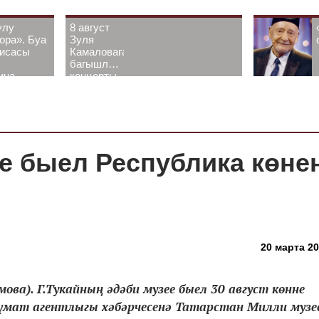
улу
8 август
ора». Буа
Зуля
рисасы
Камаловага
багышлау
ина-
концерты
 белән
узачак
ее быел Республика көне
20 марта 20
ва). Г.Тукайның әдәби музее быел 30 август көнне
лүмат агентлыгы хәбәрчесенә Татарстан Милли муз