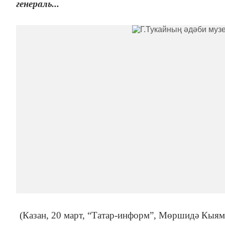
генераль...
(Казан, 20 март, “Татар-информ”, Мөршидә Кыямо