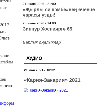
титуты,
төшерелә!
21 июля 2026 - 21:00
ният
«Җырлы сишәмбе»нең өченче
чарасы узды!
20 июля 2026 - 14:00
 2017
Зиннур Хөснияргә 65!
әде.
Әлеге
Барлык яңалыклар
фәнни
АУДИО
сштаблы
21 мая 2021 - 16:32
шев
«Кария-Закария» 2021
ланган
-информ