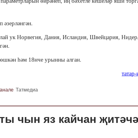
 параметрларын өйрәнеп, иң бәхетле кешеләр яши торг
п әзерләнгән.
лай ук Норвегия, Дания, Исландия, Швейцария, Нидер
гән.
төшкән һәм 18нче урынны алган.
татар
канале
Татмедиа
ты чын яз кайчан җитәч