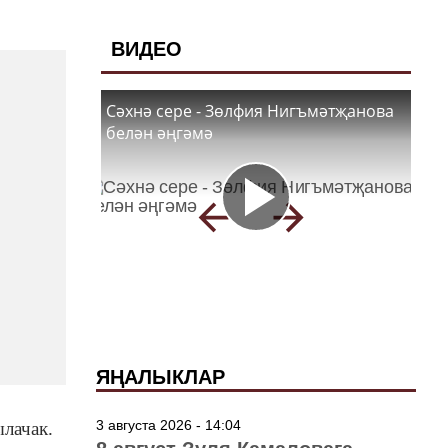
ВИДЕО
Сәхнә сере - Зөлфия Нигъмәтҗанова
белән әңгәмә
ЯҢАЛЫКЛАР
3 августа 2026 - 14:04
ылачак.