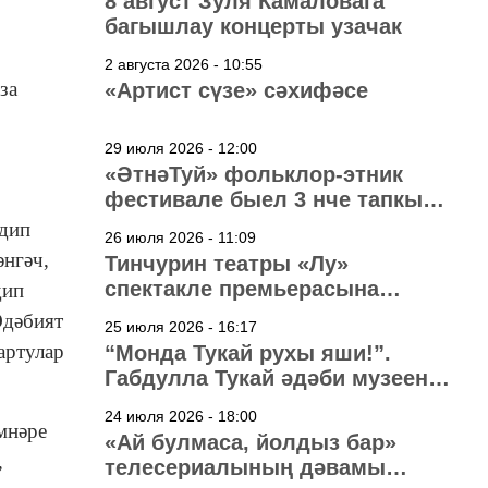
8 август Зуля Камаловага
багышлау концерты узачак
2 августа 2026 - 10:55
за
«Артист сүзе» сәхифәсе
29 июля 2026 - 12:00
«ӘтнәТуй» фольклор-этник
фестивале быел 3 нче тапкыр
узачак
 дип
26 июля 2026 - 11:09
әнгәч,
Тинчурин театры «Лу»
спектакле премьерасына
дип
әзерләнә
Әдәбият
25 июля 2026 - 16:17
артулар
“Монда Тукай рухы яши!”.
Габдулла Тукай әдәби музеена
40 ел
24 июля 2026 - 18:00
мнәре
«Ай булмаса, йолдыз бар»
,
телесериалының дәвамы