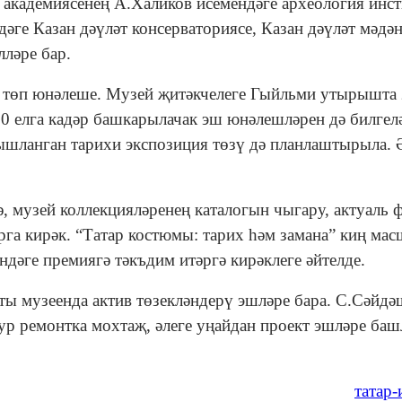
р академиясенең А.Халиков исемендәге археология инс
әге Казан дәүләт консерваториясе, Казан дәүләт мәдә
лләре бар.
ң төп юнәлеше. Музей җитәкчелеге Гыйльми утырышта
20 елга кадәр башкарылачак эш юнәлешләрен дә билгел
шланган тарихи экспозиция төзү дә планлаштырыла. 
 музей коллекцияләренең каталогын чыгару, актуаль 
га кирәк. “Татар костюмы: тарих һәм замана” киң ма
дәге премиягә тәкъдим итәргә кирәклеге әйтелде.
ы музеенда актив төзекләндерү эшләре бара. С.Сәйдә
ур ремонтка мохтаҗ, әлеге уңайдан проект эшләре баш
татар