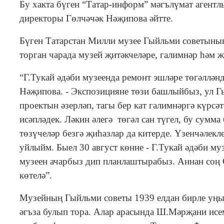
Бу хакта бүген “Татар-информ” мәгълүмат агентл
директоры Гөлчәчәк Нәҗипова әйтте.
Бүген Татарстан Милли музее Гыйльми советыны
торган чарада музей җитәкчеләре, галимнәр һәм 
“Г.Тукай әдәби музеенда ремонт эшләре төгәллән
Нәҗипова. - Экспозицияне төзи башлыйбыз, ул Г
проектын әзерләп, тагы бер кат галимнәргә күрсә
исәпләдек. Ләкин әлегә төгәл сан түгел, бу сумма
төзүчеләр безгә җиһазлар да китерде. Үзенчәлек
уйлыйм. Быел 30 август көнне - Г.Тукай әдәби м
музеен ачарбыз дип планлаштырабыз. Аннан соң 
көтелә”.
Музейның Гыйльми советы 1939 елдан бирле уңы
әгъза булып тора. Алар арасында Ш.Мәрҗани исем