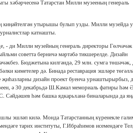
ыгы хәбәрчесенә Татарстан Милли музееның генераль
ң киңәйтелгән утырышы булып узды. Милли музейда у
журналистлар катнашты.
де, - ди Милли музейның генераль директоры Гөлчәчәк
ыйльми советта берничә мәртәбә тикшерелде. Дизайн
тәчәкбез. Бюджетына килгәндә, 29 млн. сумга төшәчәк,
 бәлки киметелер дә. Бинада реставрация эшләре төгәлл
ле җиһазларны дизайн проект буенча урнаштырырбыз, 
узеен, ә 30 декабрьдә Ш.Камал мемориаль фатиры һәм 
С. Сәйдәшев һәм башка ядкарьханә биналарында да яң
шлы эшләп килә. Монда Татарстанның күренекле гали
ендәге тарих институты, Г.Ибраһимов исемендәге Тел