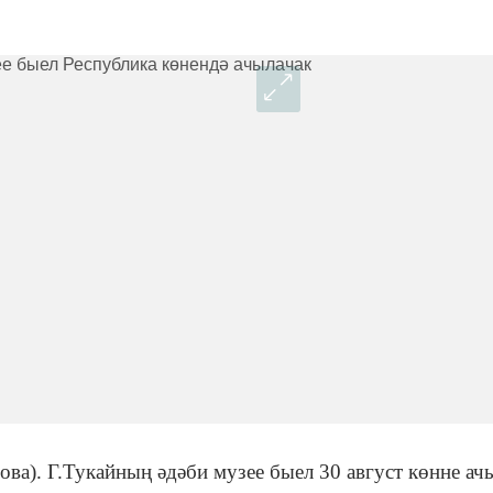
ва). Г.Тукайның әдәби музее быел 30 август көнне ач