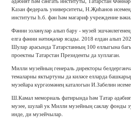
әдәбият һәм сәнгать институты, Татарстан Фәннә
Казан федераль университеты, Н.Җиһанов исеменд
институты һ.б. фән һәм мәгариф учреждение вәки
Фәнни эзләнүләр алып бару - музей эшчәнлегене
елга фәнни нәтиҗәләр ясады. 2018 елдан алып 20
Шулар арасында Татарстанның 100 еллыгына багы
проектны Татарстан Президенты да хуплаган.
Милли музейның генераль директоры белдергәнчә,
темаларны яктыртуны да киләсе елларда башкарыр
музейара күргәзмәнең каталогын И.Забелин исемен
Ш.Камал мемориаль фатирында һәм Татар әдәбият
музее, шулай ук Милли музейның саклау фонды з
инде, ди музейчылар.