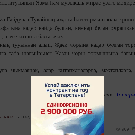
 институтының Язма һәм музыкаль мирас үзәге мөдир
асма Габдулла Тукайның иҗаты һәм тормыш юлы хроно
афатына кадәр кайда булган, кемнәр белән очрашкан
, әлеге китапта басылачак.
айның тууыннан алып, Җаек чорына кадәр булган т
Алга таба шагыйрьнең Казан чоры тормышына багы
га чыкмаячак, алар китапханәләргә, мәктәпләргә,
Чыганак:
Татар-
канале
Татмедиа
969