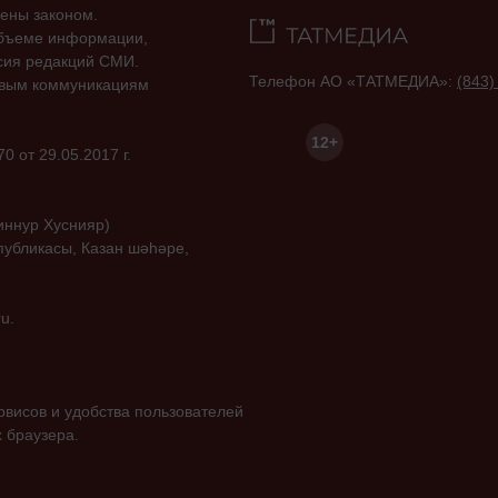
ены законом.
объеме информации,
асия редакций СМИ.
Телефон АО «ТАТМЕДИА»:
(843)
совым коммуникациям
12+
 от 29.05.2017 г.
иннур Хуснияр)
публикасы, Казан шәһәре,
u.
висов и удобства пользователей
 браузера.