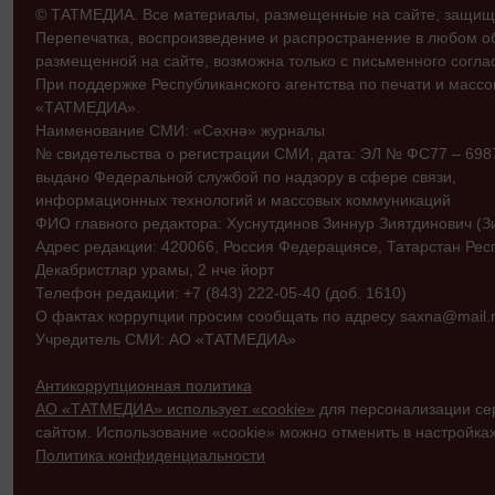
© ТАТМЕДИА. Все материалы, размещенные на сайте, защищ
Перепечатка, воспроизведение и распространение в любом 
размещенной на сайте, возможна только с письменного согл
При поддержке Республиканского агентства по печати и мас
«ТАТМЕДИА».
Наименование СМИ: «Сәхнә» журналы
№ свидетельства о регистрации СМИ, дата: ЭЛ № ФС77 – 69870
выдано Федеральной службой по надзору в сфере связи,
информационных технологий и массовых коммуникаций
ФИО главного редактора: Хуснутдинов Зиннур Зиятдинович (З
Адрес редакции: 420066, Россия Федерациясе, Татарстан Рес
Декабристлар урамы, 2 нче йорт
Телефон редакции: +7 (843) 222-05-40 (доб. 1610)
О фактах коррупции просим сообщать по адресу saxna@mail.r
Учредитель СМИ: АО «ТАТМЕДИА»
Антикоррупционная политика
АО «ТАТМЕДИА» использует «cookie»
для персонализации сер
сайтом. Использование «cookie» можно отменить в настройках
Политика конфиденциальности