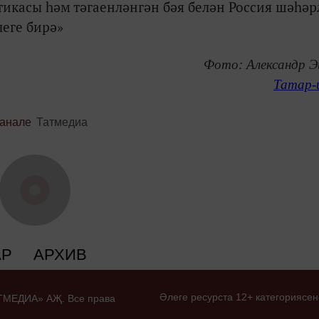
тикасы һәм тәгаенләнгән бәя белән Россия шәһәр
еге бирә»
Фото: Александр 
Татар-
канале
Татмедиа
АР
АРХИВ
Әлеге ресурста 12+ категориясен
ТАТМЕДИА» АҖ. Все права