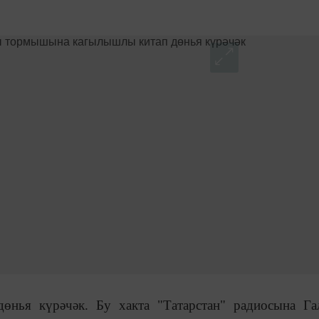
өнья күрәчәк. Бу хакта "Татарстан" радиосына Г