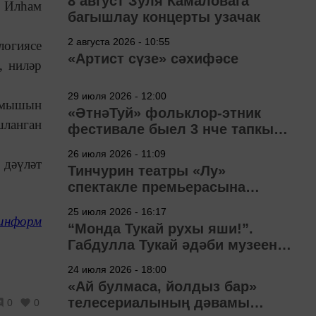
8 август Зуля Камаловага
е Илһам
багышлау концерты узачак
2 августа 2026 - 10:55
логиясе
«Артист сүзе» сәхифәсе
, ниләр
29 июля 2026 - 12:00
ормышын
«ӘтнәТуй» фольклор-этник
шланган
фестивале быел 3 нче тапкыр
узачак
26 июля 2026 - 11:09
 дәүләт
Тинчурин театры «Лу»
спектакле премьерасына
әзерләнә
25 июля 2026 - 16:17
информ
“Монда Тукай рухы яши!”.
Габдулла Тукай әдәби музеена
40 ел
24 июля 2026 - 18:00
«Ай булмаса, йолдыз бар»
телесериалының дәвамы
0
0