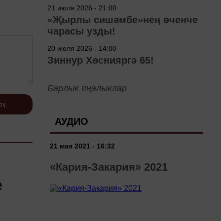
төшерелә!
21 июля 2026 - 21:00
«Җырлы сишәмбе»нең өченче
чарасы узды!
20 июля 2026 - 14:00
Зиннур Хөснияргә 65!
Барлык яңалыклар
рү
АУДИО
21 мая 2021 - 16:32
«Кария-Закария» 2021
е