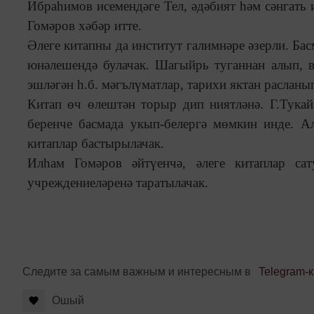
Ибраһимов исемендәге Тел, әдәбият һәм сәнгать
Гомәров хәбәр итте.
Әлеге китапны да институт галимнәре әзерли. Б
юнәлешендә булачак. Шагыйрь туганнан алып, в
эшләгән һ.б. мәгълүматлар, тарихи яктан расланып
Китап өч өлештән торыр дип ниятләнә. Г.Тук
беренче басмада укып-белергә мөмкин инде. 
китаплар бастырылачак.
Илһам Гомәров әйтүенчә, әлеге китаплар сату
учреждениеләренә таратылачак.
Следите за самым важным и интересным в
Telegram-
Ошый