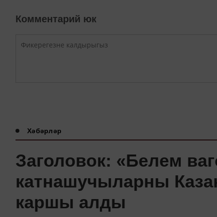
Комментарий юк
Хәбәрләр
Заголовок: «Белем ва
катнашучыларны Казан
каршы алды