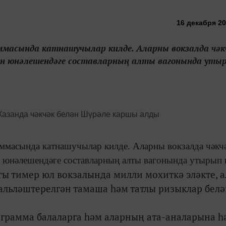
16 декабря 20
аммасында катнашучылар килде. Аларны вокзалда чәк
ан юнәлешендәге составларның алты вагонында уты
аммасында катнашучылар килде. Аларны вокзалда чәкч
 юнәлешендәге составларның алты вагонында утырып 
ы тимер юл вокзалында милли мохиткә эләкте, 
альләштерелгән тамаша һәм татлы ризыклар бел
рограмма балаларга һәм аларның ата-аналарына һ