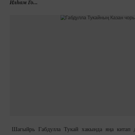
Илһам Го...
Шагыйрь Габдулла Тукай хакында яңа китап д