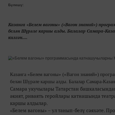
Бүлешү:
Казанга «Белем вагоны» («Вагон знаний») прогр
белән Шүрәле каршы алды. Балалар Самара-Каз
килгән....
Казанга «Белем вагоны» («Вагон знаний») прогр
белән Шүрәле каршы алды. Балалар Самара-Казан
Самара укучылары Татарстан башкаласындаг
әкият, риваять геройлары катнашында театр
каршы алдылар.
«Белем вагоны» – ул танып-белү сәяхәте. П