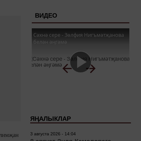
ВИДЕО
Сәхнә сере - Зөлфия Нигъмәтҗанова
белән әңгәмә
ЯҢАЛЫКЛАР
3 августа 2026 - 14:04
алимҗан