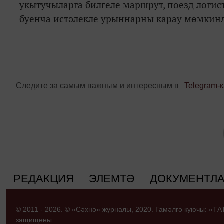
укытучыларга билгеле маршрут, поезд логис
буенча истәлекле урыннарны карау мөмкинл
Следите за самым важным и интересным в
Telegram-
РЕДАКЦИЯ
ЭЛЕМТӘ
ДОКУМЕНТЛ
© 2011 - 2026. © «Сәхнә» журналы, 2020. Гамәлгә куючы: «
защищены.