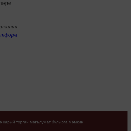
ләре
Эшкинин
информ
ә карый торган мәгълүмат булырга мөмкин.