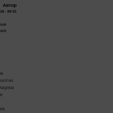
Автор
18 - 06:51
чәк
рып
әк
килгән.
аларны
ән
әм