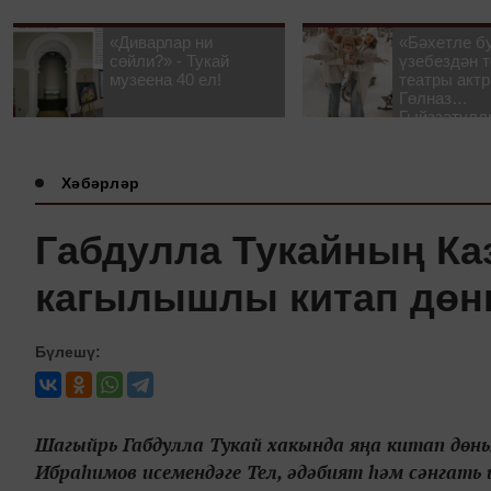
«Диварлар ни
«Бәхетле б
сөйли?» - Тукай
үзебездән т
музеена 40 ел!
театры акт
Гөлназ
Гыйззәтулл
Гатауллина
әңгәмә
Хәбәрләр
Габдулла Тукайның К
кагылышлы китап дөнь
Бүлешү:
Шагыйрь Габдулла Тукай хакында яңа китап дөнь
Ибраһимов исемендәге Тел, әдәбият һәм сәнгат