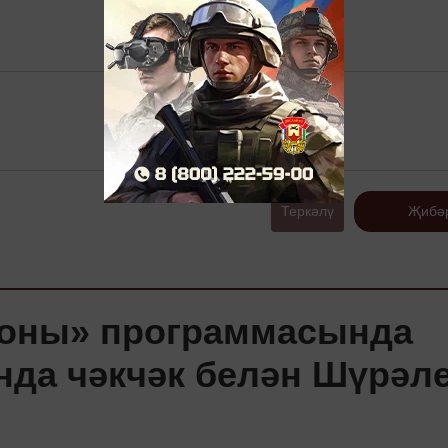
Теркәлү
Җибә
гоны» программасында
да чәкчәк белән Шүрәл