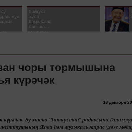
улу
8 август
ора». Буа
Зуля
рисасы
Камаловага
багышлау
ина-
концерты
 белән
узачак
азан чоры тормышына
я күрәчәк
16 декабря 20
я күрәчәк. Бу хакта "Татарстан" радиосына Галимҗ
ь институтының Язма һәм музыкаль мирас үзәге мөди