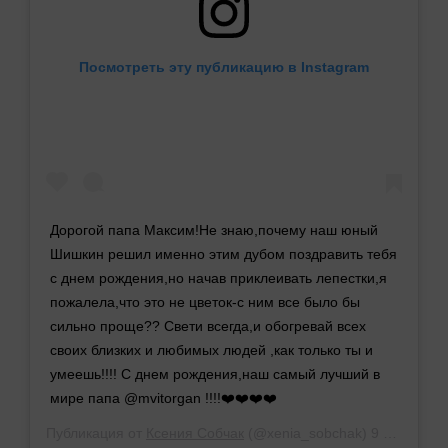
Посмотреть эту публикацию в Instagram
Дорогой папа Максим!Не знаю,почему наш юный
Шишкин решил именно этим дубом поздравить тебя
с днем рождения,но начав приклеивать лепестки,я
пожалела,что это не цветок-с ним все было бы
сильно проще?? Свети всегда,и обогревай всех
своих близких и любимых людей ,как только ты и
умеешь!!!! С днем рождения,наш самый лучший в
мире папа @mvitorgan !!!!❤️❤️❤️❤️
Публикация от
Ксения Собчак
(@xenia_sobchak)
9 Сен 2019 в 11:56 PDT