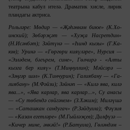
те­ат­ры­на кабул ителә. Дра­ма­тик хисле, ли­рик
план­да­гы акт­ри­са.
Роль­лә­ре: Мө­дир — «Җә­һән­нәм биюе» (К.Хо­
инс­кий); Зө­бәр­җәт — «Ху­җа Нас­рет­дин»
(Н.Исән­бәт); Зәй­тү­нә — «Һинд кы­зы» (Г.Ка­
юм); Ури­нә — «Гөр­гө­ри кия­ү­лә­ре», Нур­сия —
«Эз­лә­дем, бә­гъ­рем, си­не», Гөлчирә - «Алты
кызга бер кияү» (Т.Миң­нул­лин); Мәй­сә­рә —
«Зәң­гәр шәл» (К.Тин­чу­рин); Га­ли­я­ба­ну — «Га­
ли­я­ба­ну» (М.Фәй­зи); Зәй­нәп — «Ки­лә ява, ки­лә
ява...», «Я­ва кар­лар, ява кар­лар...», Су ана­сы
— «Су тө­бен­дә сөй­гә­нем» (З.Хә­ким); Ми­ләү­шә
— «Са­таш­кан сан­ду­гач» (Р.Зәй­дул­ла); Фәү­зия
— «Ка­зан егет­лә­ре» (М.Гый­лә­җев); Дил­фү­зә —
«Ки­чер ми­не, ән­кәй!» (Р.Ба­тул­ла), Гөләндәм –