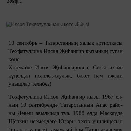
Төх­ф...
10 сентябрь – Татарстанның халык артисткасы
Төх­фә­тул­ли­на Илсөя Җиһангир кызының туган
көне.
Хөрмәтле Илсөя Җиһангировна, Сезгә ихлас
күңелдән исәнлек-саулык, бәхет һәм иҗади
уңышлар телибез!
Төх­фә­тул­ли­на Илсөя Җиһангир кызы 1967 ел­
ның 10 сен­тяб­рен­дә Татарстанның Апас ра­йо­
ны Дә­веш авы­лын­да туа. 1988 ел­да Мәс­кәү­дә
Щеп­кин исе­мен­дә­ге Юга­ры те­атр учи­ли­ще­сын
(татар студиясе) тә­мам­лый һәм Та­тар ака­де­мия