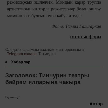
режиссерсыз эшләячәк. Мондый карар труппа
артистларының төрле режиссерлар белән эшләү
мөмкинлеге булсын өчен кабул ителде.
Фото: Рамил Гали/архив
татар-информ
Следите за самым важным и интересным в
Telegram-канале
Татмедиа
Хәбәрләр
Заголовок: Тинчурин театры
бәйрәм ялларына чакыра
Бүлешү:
Автор