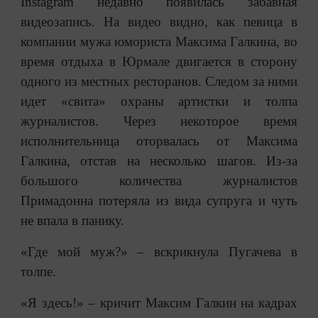
Instagram недавно появилась забавная
видеозапись. На видео видно, как певица в
компании мужа юмориста Максима Галкина, во
время отдыха в Юрмале двигается в сторону
одного из местных ресторанов. Следом за ними
идет «свита» охраны артистки и толпа
журналистов. Через некоторое время
исполнительница оторвалась от Максима
Галкина, отстав на несколько шагов. Из-за
большого количества журналистов
Примадонна потеряла из вида супруга и чуть
не впала в панику.
«Где мой муж?» – вскрикнула Пугачева в
толпе.
«Я здесь!» – кричит Максим Галкин на кадрах