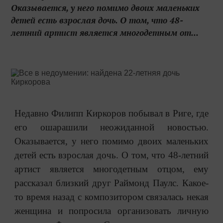
Оказывается, у него помимо двоих маленьких
детей есть взрослая дочь. О том, что 48-
летний артист является многодетным от...
Недавно Филипп Киркоров побывал в Риге, где
его ошарашили неожиданной новостью.
Оказывается, у него помимо двоих маленьких
детей есть взрослая дочь. О том, что 48-летний
артист является многодетным отцом, ему
рассказал близкий друг Раймонд Паулс. Какое-
то время назад с композитором связалась некая
женщина и попросила организовать личную