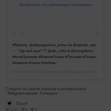
Посмотреть эту публикацию в Instagram
#Reposty: @allapugacheva_prima via @reposty_app
··· “ Где мой муж? ?? @alla_orfey & @maxgalkinru
#АллаПугачева #МаксимГалкин #Пугачева #Галкин
#юрмала #семья #любовь ”
Публикация от
Алла Пугачева / Alla Pugacheva
(@allasuperstar)
Следите за самым важным и интересным в
Telegram-канале
Татмедиа
Ошый
1471
0
0