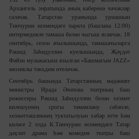
Архангель зиратында аның каберенә чәчәкләр
салачак. Татарстан урамында урнашкан
Тинчурин исемендәге паркта (башлана 12:00)
интермедияле тамаша белән чыгыш ясаячак. 18
сентябрь, сезон ачылышында, тамашачыларга
Рәшид Заһидуллин куелышында, Җәүдәт
Фәйзи музыкасына язылган «Башмагым JAZZ»
мюзиклы тәкъдим ителәчәк.
Сентябрь башында Татарстанның мәдәният
министры Ирада Әюпова театрның баш
режиссеры Рәшид Заһидуллин белән хезмәт
килешүенең срогы тәмамлану сәбәпле,
хезмәттәшлекнең туктатылуын хәбәр итте һәм
киләсе 2 елда К.Тинчурин исемендәге Татар
дәүләт драма һәм комедия театры баш