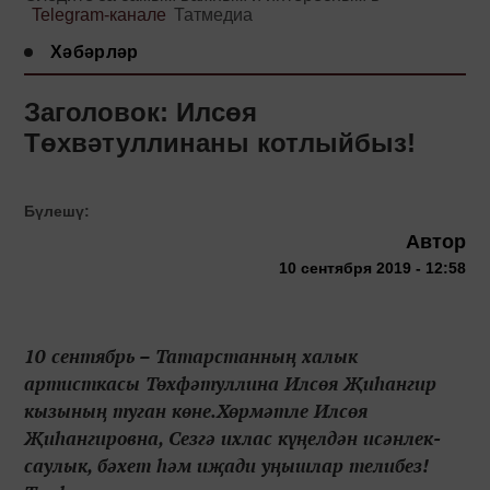
Telegram-канале
Татмедиа
Хәбәрләр
Заголовок: Илсөя
Төхвәтуллинаны котлыйбыз!
Бүлешү:
Автор
10 сентября 2019 - 12:58
10 сентябрь – Татарстанның халык
артисткасы Төх­фә­тул­ли­на Илсөя Җиһангир
кызының туган көне.Хөрмәтле Илсөя
Җиһангировна, Сезгә ихлас күңелдән исәнлек-
саулык, бәхет һәм иҗади уңышлар телибез!