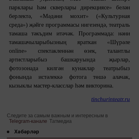
парклары һәм скверлары дирекциясе
»
белән
берлектә,
«
Мәдәни мохит
»
(
«
Культурная
среда
»
) җәйге программасы нигезендә, театраль
тамаша тәкъдим итәчәк. Программада: нәни
тамашачыларыбызның яраткан
«
Шүрәле
online
»
спектакленнән өзек, талантлы
артистларыбыз башкаруында җырлар,
фотозонада килгән кунаклар театрыбыз
фонында истәлеккә фотога төшә алачак,
кызыклы мастер-класслар һәм викторина.
tinchurinteatr.ru
Следите за самым важным и интересным в
Telegram-канале
Татмедиа
Хәбәрләр