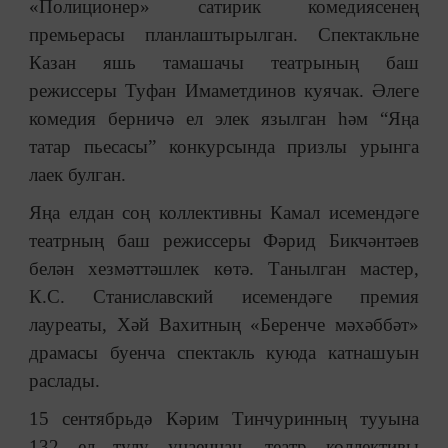
«Полиционер» сатирик комедиясенең
премьерасы планлаштырылган. Спектакльне
Казан яшь тамашачы театрының баш
режиссеры Туфан Имаметдинов куячак. Әлеге
комедия берничә ел элек язылган һәм “Яңа
татар пьесасы” конкурсында призлы урынга
лаек булган.
Яңа елдан соң коллективны Камал исемендәге
театрның баш режиссеры Фәрид Бикчәнтәев
белән хезмәттәшлек көтә. Танылган мастер,
К.С. Станиславский исемендәге премия
лауреаты, Хәй Вахитның «Беренче мәхәббәт»
драмасы буенча спектакль куюда катнашуын
раслады.
15 сентябрьдә Кәрим Тинчуринның тууына
132 ел тулу уңаеннан, театр коллективы