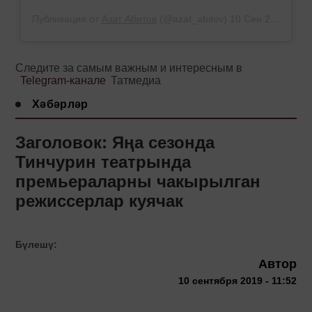
Публикация от
Азат Абитов
(@azat_abitov)
10 Сен 2019 в 4:52 PDT
Следите за самым важным и интересным в
Telegram-канале
Татмедиа
Хәбәрләр
Заголовок: Яңа сезонда
Тинчурин театрында
премьераларны чакырылган
режиссерлар куячак
Бүлешү:
Автор
10 сентября 2019 - 11:52