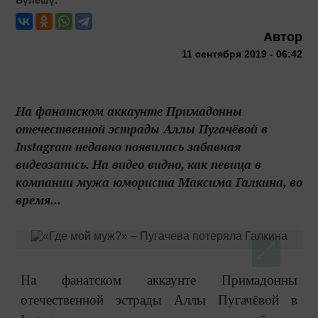
Автор
11 сентября 2019 - 06:42
На фанатском аккаунте Примадонны
отечественной эстрады Аллы Пугачёвой в
Instagram недавно появилась забавная
видеозапись. На видео видно, как певица в
компании мужа юмориста Максима Галкина, во
время...
На фанатском аккаунте Примадонны
отечественной эстрады Аллы Пугачёвой в