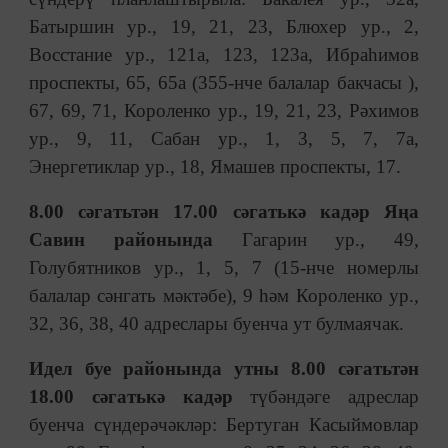
Батыршин ур., 19, 21, 23, Блюхер ур., 2,
Восстание ур., 121а, 123, 123а, Ибраһимов
проспекты, 65, 65а (355-нче балалар бакчасы ),
67, 69, 71, Короленко ур., 19, 21, 23, Рәхимов
ур., 9, 11, Сабан ур., 1, 3, 5, 7, 7а,
Энергетиклар ур., 18, Ямашев проспекты, 17.
8.00 сәгатьтән 17.00 сәгатькә кадәр Яңа
Савин районында
Гагарин ур., 49,
Голубятников ур., 1, 5, 7 (15-нче номерлы
балалар сәнгать мәктәбе), 9 һәм Короленко ур.,
32, 36, 38, 40 адреслары буенча ут булмаячак.
Идел буе районында утны 8.00 сәгатьтән
18.00 сәгатькә кадәр
түбәндәге адреслар
буенча сүндерәчәкләр: Бертуган Касыймовлар