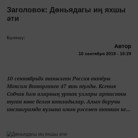
Заголовок: Дөньядагы иң яхшы
әти
Бүлешү:
Автор
10 сентября 2019 - 10:29
10 сентябрьдә танылган Россия актёры
Максим Виторганга 47 яшь тулды. Ксения
Собчак һәм аларның уртак уллары артистны
туган көне белән котладылар. Алып баручы
инстаграмда кулына имән рәсемен тоткан ке...