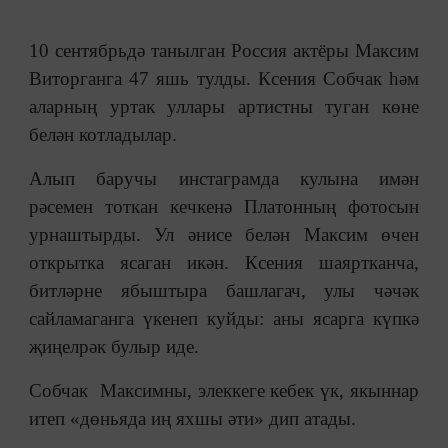
10 сентябрьдә танылган Россия актёры Максим
Виторганга 47 яшь тулды. Ксения Собчак һәм
аларның уртак уллары артистны туган көне
белән котладылар.
Алып баручы инстаграмда кулына имән
рәсемен тоткан кечкенә Платонның фотосын
урнаштырды. Ул әнисе белән Максим өчен
открытка ясаган икән. Ксения шаяртканча,
битләрне ябыштыра башлагач, улы чәчәк
сайламаганга үкенеп куйды: аны ясарга күпкә
җиңелрәк булыр иде.
Собчак Максимны, элеккеге кебек үк, якыннар
итеп «дөньяда иң яхшы әти» дип атады.