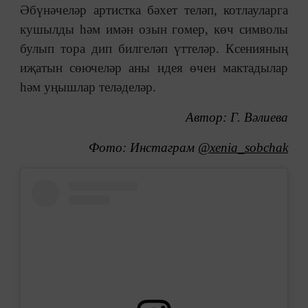
Әбүнәчеләр артистка бәхет теләп, котлауларга
кушылды һәм имән озын гомер, көч символы
булып тора дип билгеләп үттеләр. Ксенияның
иҗатын сөючеләр аны идея өчен мактадылар
һәм уңышлар теләделәр.
Автор: Г. Вәлиева
Фото: Инстаграм
@xenia_sobchak