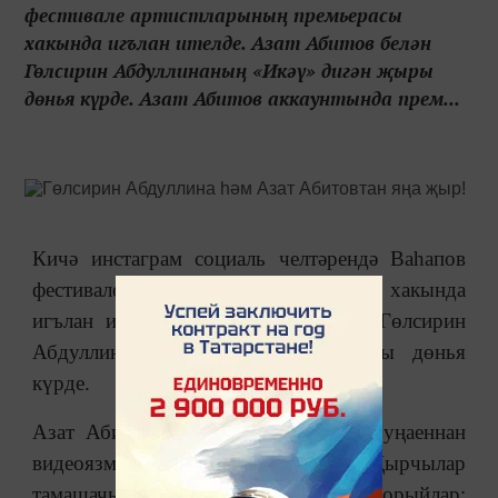
фестивале артистларының премьерасы
хакында игълан ителде. Азат Абитов белән
Гөлсирин Абдуллинаның «Икәү» дигән җыры
дөнья күрде. Азат Абитов аккаунтында прем...
Кичә инстаграм социаль челтәрендә Ваһапов
фестивале артистларының премьерасы хакында
игълан ителде. Азат Абитов белән Гөлсирин
Абдуллинаның «Икәү» дигән җыры дөнья
күрде.
Азат Абитов аккаунтында премьера уңаеннан
видеоязма чыкты. Җырчылар
тамашачыларының фикерләрен сорыйлар: