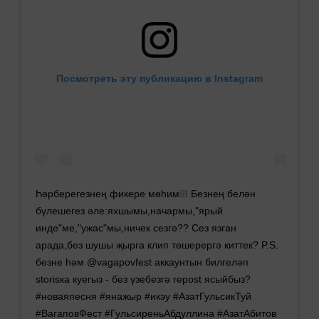
Посмотреть эту публикацию в Instagram
Һәрберегезнең фикере мөһим❕❕❕ Безнең белән
бүлешегез әле:яхшымы,начармы,"ярый
инде"ме,"ужас"мы,ничек сезгә?? Сез язган
арада,без шушы җырга клип төшерергә киттек? P.S.
безне һәм @vagapovfest аккаунтын билгеләп
storisка куегыз - без үзебезгә repost ясыйбыз?
#новаяпесня #янажыр #икэу #АзатГульсикТуй
#ВагаповФест #ГульсиреньАбдуллина #АзатАбитов