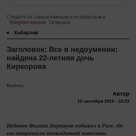
Следите за самым важным и интересным в
Telegram-канале
Татмедиа
Хәбәрләр
Заголовок: Все в недоумении:
найдена 22-летняя дочь
Киркорова
Бүлешү:
Автор
10 сентября 2019 - 10:23
Недавно Филипп Киркоров побывал в Риге, где
его ошарашили неожиданной новостью.