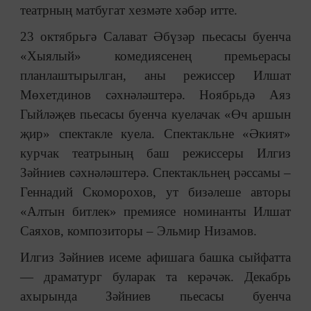
театрның матбугат хезмәте хәбәр итте.
23 октябрьгә Салават Әбүзәр пьесасы буенча
«Хыялый» комедиясенең премьерасы
планлаштырылган, аны режиссер Илшат
Мөхетдинов сәхнәләштерә. Ноябрьдә Аяз
Гыйләҗев пьесасы буенча куелачак «Өч аршын
җир» спектакле куела. Спектакльне «Әкият»
курчак театрының баш режиссеры Илгиз
Зәйниев сәхнәләштерә. Спектакльнең рәссамы –
Геннадий Скоморохов, ут бизәлеше авторы
«Алтын битлек» премиясе номинанты Илшат
Саяхов, композиторы – Эльмир Низамов.
Илгиз Зәйниев исеме афишага башка сыйфатта
— драматург буларак та керәчәк. Декабрь
ахырында Зәйниев пьесасы буенча