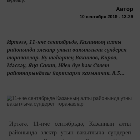
Бүлешү:
Автор
10 сентября 2019 - 13:29
Иртәгә, 11-нче сентябрьдә, Казанның алты
районында электр утын вакытлыча сүндереп
торачаклар. Бу шәһәрнең Вахитов, Киров,
Мәскәү, Яңа Савин, Идел буе һәм Совет
районнарындагы йортларга кагылачак. 8.3...
Иртәгә, 11-нче сентябрьдә, Казанның алты
районында электр утын вакытлыча сүндереп