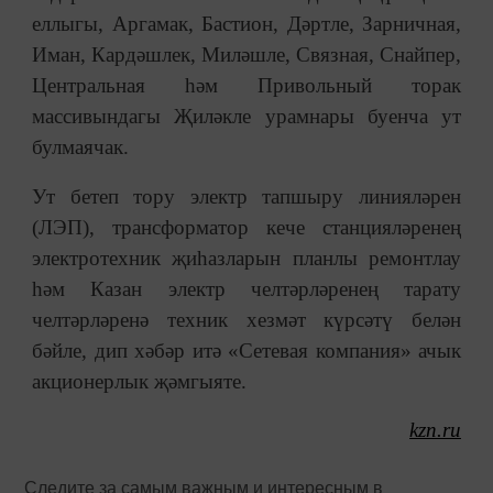
еллыгы, Аргамак, Бастион, Дәртле, Зарничная,
Иман, Кардәшлек, Миләшле, Связная, Снайпер,
Центральная һәм Привольный торак
массивындагы Җиләкле урамнары буенча ут
булмаячак.
Ут бетеп тору электр тапшыру линияләрен
(ЛЭП), трансформатор кече станцияләренең
электротехник җиһазларын планлы ремонтлау
һәм Казан электр челтәрләренең тарату
челтәрләренә техник хезмәт күрсәтү белән
бәйле, дип хәбәр итә «Сетевая компания» ачык
акционерлык җәмгыяте.
kzn.ru
Следите за самым важным и интересным в