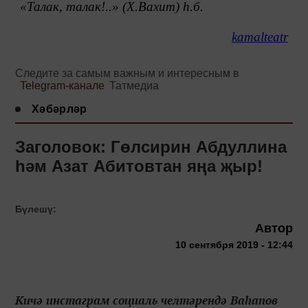
«Талак, талак!..» (Х.Вахит) һ.б.
kamalteatr
Следите за самым важным и интересным в
Telegram-канале
Татмедиа
Хәбәрләр
Заголовок: Гөлсирин Абдуллина
һәм Азат Абитовтан яңа җыр!
Бүлешү:
Автор
10 сентября 2019 - 12:44
Кичә инстаграм социаль челтәрендә Ваһапов