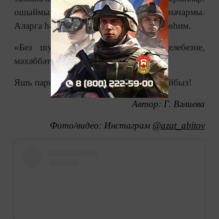
ошыймы, ошамыймы, яхшымы, начармы.
Аларга һәрбер тыңлаучының фикере мөһим.
«Без шушы җырга үзебезнең күңелебезне,
мәхәббәтезне салдык», – диләр алар.
Яшь парны премьералары белән котлыйбыз!
Автор: Г. Вәлиева
Фото/видео: Инстаграм
@azat_abitov