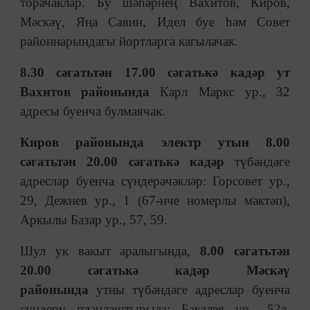
торачаклар. Бу шәһәрнең Вахитов, Киров,
Мәскәү, Яңа Савин, Идел буе һәм Совет
районнарындагы йортларга кагылачак.
8.30 сәгатьтән 17.00 сәгатькә кадәр ут
Вахитов районында
Карл Маркс ур., 32
адресы буенча булмаячак.
Киров районында электр утын 8.00
сәгатьтән 20.00 сәгатькә кадәр
түбәндәге
адреслар буенча сүндерәчәкләр: Горсовет ур.,
29, Дежнев ур., 1 (67-нче номерлы мәктәп),
Аркылы Базар ур., 57, 59.
Шул ук вакыт аралыгында,
8.00 сәгатьтән
20.00 сәгатькә кадәр Мәскәү
районында
утны түбәндәге адреслар буенча
сүндерү планлаштырыла: Бакалея ур., 52а,