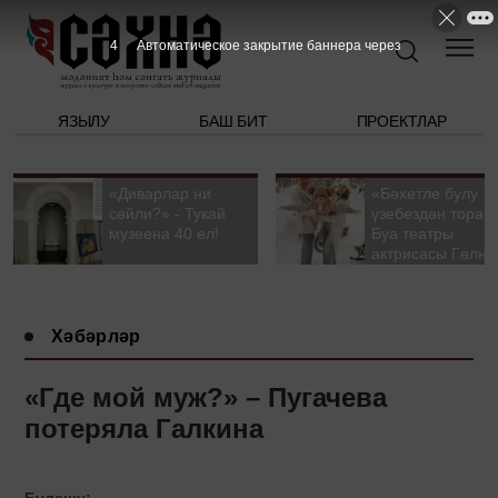
3
Автоматическое закрытие баннера через
ЯЗЫЛУ
БАШ БИТ
ПРОЕКТЛАР
«Диварлар ни
«Бәхетле булу
сөйли?» - Тукай
үзебездән тора».
музеена 40 ел!
Буа театры
актрисасы Гөлна
Гыйззәтуллина-
Гатауллина белә
әңгәмә
Хәбәрләр
«Где мой муж?» – Пугачева
потеряла Галкина
Бүлешү: