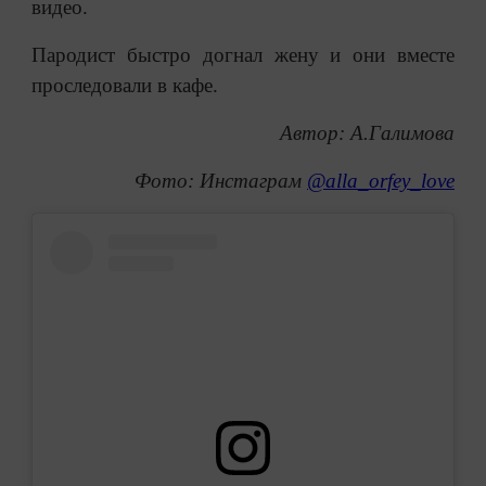
видео.
Пародист быстро догнал жену и они вместе
проследовали в кафе.
Автор: А.Галимова
Фото: Инстаграм
@alla_orfey_love