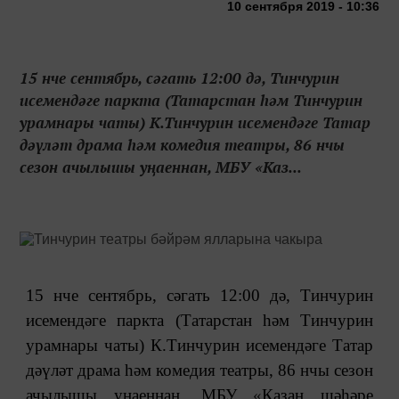
10 сентября 2019 - 10:36
15 нче сентябрь, сәгать 12:00 дә, Тинчурин
исемендәге паркта (Татарстан һәм Тинчурин
урамнары чаты) К.Тинчурин исемендәге Татар
дәүләт драма һәм комедия театры, 86 нчы
сезон ачылышы уңаеннан, МБУ «Каз...
15 нче сентябрь, сәгать 12:00 дә, Тинчурин
исемендәге паркта (Татарстан һәм Тинчурин
урамнары чаты) К.Тинчурин исемендәге Татар
дәүләт драма һәм комедия театры, 86 нчы сезон
ачылышы уңаеннан, МБУ
«
Казан шәһәре