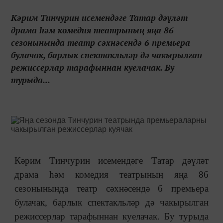
Кәрим Тинчурин исемендәге Татар дәүләт
драма һәм комедия театрының яңа 86
сезонынында театр сәхнәсендә 6 премьера
булачак, барлык спектакльләр дә чакырылган
режиссерлар тарафыннан куелачак. Бу
турыда...
Кәрим Тинчурин исемендәге Татар дәүләт
драма һәм комедия театрының яңа 86
сезонынында театр сәхнәсендә 6 премьера
булачак, барлык спектакльләр дә чакырылган
режиссерлар тарафыннан куелачак. Бу турыда