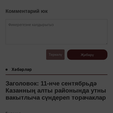
Комментарий юк
Теркәлү
Җибәрү
Хәбәрләр
Заголовок: 11-нче сентябрьдә
Казанның алты районында утны
вакытлыча сүндереп торачаклар