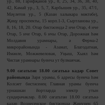
ур., 88, Гарифҗанов ур., 8, 25, 34, 36, 38, 40,
42, Камай ур., 3, 5, 7, Карбышев ур., 35, 47/1,
Мәүлетов ур., 5 (Казан халыкара мәктәбе),
Җиңү проспекты, 15 корп.1-3, Сыртланова ур.,
8, 16, 18, 20. Отар бистәсендә 2 нче Отар, 4 нче
Отар, 5 нче Отар, 6 нчы Отар, Дорожная һәм
Молдавия урамнары, ә Ферма-2
микрорайонында - Азамат, Благодатная,
Имәнле, Можжевеловая, Уңыш, Хыял һәм
Чистая урамнары буенча ут булмаячак.
9.00 сәгатьтән 18.00 сәгатькә кадәр Совет
районында
Заря урамы, 6 адресы буенча һәм
Колсәет бистәсенең Главная урамы буенча
урнашкан йортларда электр утын
сүндерәчәкләр. 8.00 сәгатьтән 18.00 сәгатькә
кадәр Вознесенское бистәсендә Җиңүнең 65